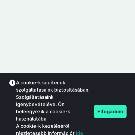
A cookie-k segítenek
szolgáltatásaink biztosításában.
Szolgáltatásaink
igénybevételével Ön
beleegyezik a cookie-k
Elfogadom
használatába.
A cookie-k kezeléséről
részletesebb információt
ide