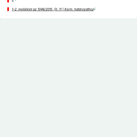
5.
3
1–2. melléklet az 1046/2015. (II. 11.) Korm. határozathoz