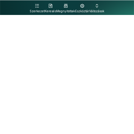
kattintva olvashat.
Szerkezet
Keresés
Megnyitottak
Eszköztár
Változások
Kapcsolat
Felhasználási feltételek
PDF
Akadálymentesítési nyilatkozat
Adatkezelési tájékoztató