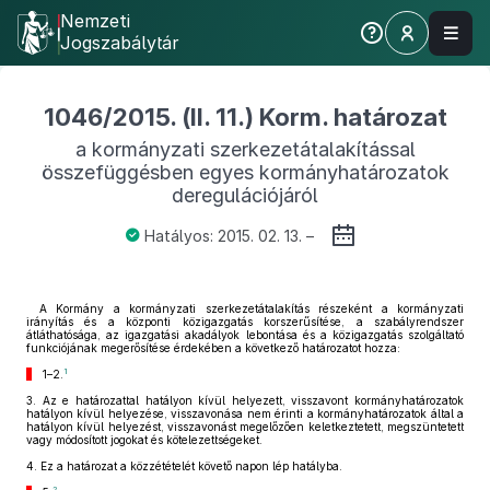
Nemzeti
Jogszabálytár
1046/2015. (II. 11.) Korm. határozat
a kormányzati szerkezetátalakítással
összefüggésben egyes kormányhatározatok
deregulációjáról
Hatályos: 2015. 02. 13. –
A Kormány a kormányzati szerkezetátalakítás részeként a kormányzati
irányítás és a központi közigazgatás korszerűsítése, a szabályrendszer
átláthatósága, az igazgatási akadályok lebontása és a közigazgatás szolgáltató
funkciójának megerősítése érdekében a következő határozatot hozza:
1
1–2.
3.
Az e határozattal hatályon kívül helyezett, visszavont kormányhatározatok
hatályon kívül helyezése, visszavonása nem érinti a kormányhatározatok által a
hatályon kívül helyezést, visszavonást megelőzően keletkeztetett, megszüntetett
vagy módosított jogokat és kötelezettségeket.
4.
Ez a határozat a közzétételét követő napon lép hatályba.
2