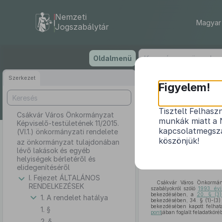
Nemzeti
Magyar 
Jogszabálytár
Ugrás
Oldalmenü
a
tartalomra
Szerkezet
Csákvár
Figyelem!
Tisztelt Felhasz
Csákvár Város Önkormányzat
munkák miatt a 
Képviselő-testületének 11/2015.
az önkormányz
kapcsolatmegsza
(VI.1.) önkormányzati rendelete
köszönjük!
az önkormányzat tulajdonában
lévő lakások és egyéb
helyiségek bérletéről és
elidegenítéséről
I. Fejezet ÁLTALÁNOS
Csákvár Város Önkormány
RENDELKEZÉSEK
szabályokról szóló
1993. évi
bekezdésében, a
20. § (3
1. A rendelet hatálya
bekezdésében, 34. § (1)-(3
bekezdésében kapott felhat
1. §
pont
jában foglalt feladatköré
2. §