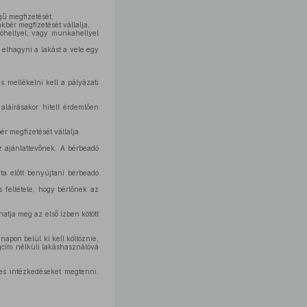
gű megfizetését,
kbér megfizetését vállalja,
kóhellyel, vagy munkahellyel
 elhagyni a lakást a vele egy
s mellékelni kell a pályázati
aláírásakor hitelt érdemlően
ér megfizetését vállalja.
z ajánlattevőnek. A bérbeadó
ta előtt benyújtani bérbeadó
s feltétele, hogy bérlőnek az
atja meg az első ízben kötött
apon belül ki kell költöznie,
ogcím nélküli lakáshasználóvá
ges intézkedéseket megtenni,