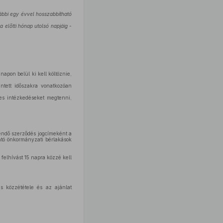
ábbi egy évvel hosszabbítható
 előtti hónap utolsó napjáig -
apon belül ki kell költöznie,
ntett időszakra vonatkozóan
es intézkedéseket megtenni,
endő szerződés jogcímeként a
ható önkormányzati bérlakások
felhívást 15 napra közzé kell
s közzététele és az ajánlat