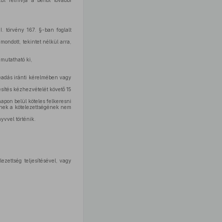
ül felhívja a bérlőt további
I. törvény 167. §-ban foglalt
mondott, tekintet nélkül arra,
 mutatható ki,
rbeadás iránti kérelmében vagy
tesítés kézhezvételét követő 15
napon belül köteles felkeresni
ennek a kötelezettségének nem
yvvel történik.
ezettség teljesítésével, vagy