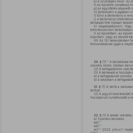
e)
a szükséges rovar- és rá
f)
az épületre vonatkozó há
g)
az együttélés alapvető s
h)
tartózkodni a jogtalan ví
i)
tűrni a bérlemény e rende
j)
a bérleményt életvitelsz
bérbeadó felé írásban bejelen
k)
megakadályozni, hogy a
életvitelszerűen tartózkodjon
l)
az épületben, az épület 
kijavítani, vagy az okozott k
(6)
Az (5) bekezdésben fel
felmondásának jogát a megfele
21
20. §
(1)
A bérlakásba tör
személy közös, írásban benyúj
(2)
A befogadáshoz való bé
(3)
A bérbeadó a hozzájáru
a)
a befogadandó személy s
b)
a lakásban a befogadást
21. §
(1)
A bérlő a lakásban
tarthat.
(2)
A jegyző kedvtelésből t
hozzájáruló nyilatkozatát a ke
22. §
(1)
A lakbér mértéke a
a)
Szociális bérlakás:
22
aa)
23
ab)
24
ac)
2022. július 1. napjá