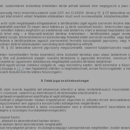
ól, szakemberek biztosítása érdekében bérbe adható lakások köre megegyezik a piaci 
arország helyi önkormányzatairól szóló 2011. évi CLXXXIX. törvény 13. § (1) bekezdése sz
ület által önként vállalt feladatok ellátásában részt vevő munkavállalók, közalkalmazottak
arról szóló megállapodás elfogadásával a bérlőkijelölés jogát egyéb szervezet részére átadh
sedésétől számított 30 napon belül köteles az új bérlő személyét közölni. Amennyiben jog
tát követően köteles megfizetni az esedékessé váló lakbért és viseli a lakással kapcsolatos va
ult lehet még – a Képviselő-testület döntése értelmében – bérlőkijelölési joggal rende
látást nyújtó, közrendvédelmi és közbiztonsági feladatot ellátó szervezet vezetője, vagy le
feljebb a bérlőkijelölésre jogosult szervezetnél fennálló közszolgálati jogviszony, vag
pülésen történő lakástulajdon-szerzéséig tartó időtartamra köthető.
 18. § (5) bekezdése szerinti jogviszony megszűnésétől, valamint tulajdonszerzés napjá
ben kiemelkedően fontos közérdekű célra biztosított bérlakás piaci alapú lakbérének 
gy főre eső jövedelmük alapján szociális bérlakásra is jogosultak lennének, maximum 
evesebb az ugyanezen lakástípusra megállapított szociális bérlakás lakbérénél.
séről egyéb annak indokául szolgáló ok, vagy körülmény esetén, bérlő kérelmére a Képvise
íj összege a
22. §
-ban foglaltaktól eltérően is meghatározható, annak felülvizsgálatát, a m
selő-testület évente köteles felülvizsgálni.
8.
Felek jogai és kötelezettségei
 útján évente legalább két alkalommal ellenőrzi a lakás rendeltetésszerű használatát
i viszonyok, valamint az életvitelszerű ott tartózkodás ellenőrzésére is.
bérbeadó engedélyével alakíthatja át saját költségére.
űsítését a polgármester írásbeli engedélyével végezheti el, előzetes tervek bemutatásával.
t megszűnésekor sem jogosult a korszerűsítés költségeinek megtérítésére.
s a lakás berendezéseit a lakás visszaadásakor nem a rendeltetésszerű használatra al
ltségére a szükséges munkálatokat elvégeztetni.
íjakat fizetni,
it, ablakait és berendezéseit karban tartani,
 a lakáson belüli berendezések rongálásától,
tozó helyiségeket járvány- és közegészségügyi szempontoknak megfelelően, tisztán tartani