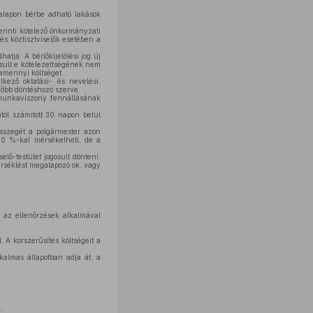
alapon bérbe adható lakások
erinti kötelező önkormányzati
 és köztisztviselők esetében a
atja. A bérlőkijelölési jog új
osult e kötelezettségének nem
lamennyi költséget.
lkező oktatási- és nevelési,
gfőbb döntéshozó szerve.
y munkaviszony fennállásának
tól számított 30 napon belül
összegét a polgármester azon
50 %-kal mérsékelheti, de a
lő-testület jogosult dönteni.
érséklést megalapozó ok, vagy
, az ellenőrzések alkalmával
 A korszerűsítés költségeit a
kalmas állapotban adja át, a
,