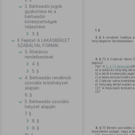
2. Bérbeadói jogok
gyakorlása és a
bérbeadói
kötelezettségek
teljesítése
1. §
3. §
2. §
A rendelet hatálya a
II. Fejezet A LAKÁSBÉRLET
helyiségekre (továbbiakban: h
SZABÁLYAI, FORMÁI
3. Általános
rendelkezések
3. §
(1)
A Csákvár Város Ön
jogosult.
4. §
3
(1a)
A
3. § (1) bekezdés
ét
a)
a lakás és helyiség bérle
5. §
b)
a bérlő kiválasztás jogát
4. Bérbeadás rendkívüli
c)
a lakás korszerűsítés e
d)
Csákvár város érdekében 
szociális krízishelyzet
e)
helyiség bérlet esetén 
alapján
4
(2)
A Képviselő-testület a
5
(3)
6. §
5. Bérbeadás szociális
helyzet alapján
7. §
8. §
9. §
4. §
(1)
Bérleti szerződés c
közérdeket szolgál, vagy a b