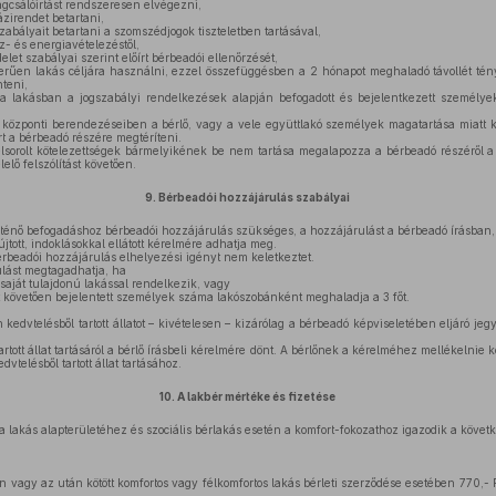
gcsálóirtást rendszeresen elvégezni,
zirendet betartani,
zabályait betartani a szomszédjogok tiszteletben tartásával,
z- és energiavételezéstől,
let szabályai szerint előírt bérbeadói ellenőrzését,
erűen lakás céljára használni, ezzel összefüggésben a 2 hónapot meghaladó távollét tényé
teni,
 lakásban a jogszabályi rendelkezések alapján befogadott és bejelentkezett személ
,
központi berendezéseiben a bérlő, vagy a vele együttlakó személyek magatartása miatt ke
árt a bérbeadó részére megtéríteni.
sorolt kötelezettségek bármelyikének be nem tartása megalapozza a bérbeadó részéről a b
lő felszólítást követően.
9.
Bérbeadói hozzájárulás szabályai
ténő befogadáshoz bérbeadói hozzájárulás szükséges, a hozzájárulást a bérbeadó írásban, 
tott, indoklásokkal ellátott kérelmére adhatja meg.
rbeadói hozzájárulás elhelyezési igényt nem keletkeztet.
lást megtagadhatja, ha
aját tulajdonú lakással rendelkezik, vagy
 követően bejelentett személyek száma lakószobánként meghaladja a 3 főt.
 kedvtelésből tartott állatot – kivételesen – kizárólag a bérbeadó képviseletében eljáró je
artott állat tartásáról a bérlő írásbeli kérelmére dönt. A bérlőnek a kérelméhez mellékelnie
dvtelésből tartott állat tartásához.
10.
A lakbér mértéke és fizetése
 lakás alapterületéhez és szociális bérlakás esetén a komfort-fokozathoz igazodik a követk
n vagy az után kötött komfortos vagy félkomfortos lakás bérleti szerződése esetében 770,- 