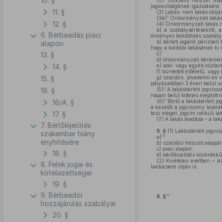
10. §
(2)
Szociális helyzet alap
jogosultságának igazolására.
11. §
(3)
Lakás, nem lakás céljá
6
(3a)
Önkormányzati lakásr
12. §
(4)
Önkormányzati lakás n
a)
a szabálysértésekről, a 
6. Bérbeadás piaci
önkényes beköltözés szabálys
b)
bérleti jogáról pénzbeli
alapon
hogy a korábbi lakásának ki v
7
13. §
c)
d)
önkormányzati bérleménye
14. §
e)
adó- vagy egyéb köztart
f)
büntetett előéletű, vagy
15. §
g)
szociális, jövedelmi és v
pályázatában 3 éven belül val
8
16. §
(5)
A lakásbérleti jogviszo
napon belül köteles megkötni
9
16/A. §
(6)
Bérlő a lakásbérleti j
a kezelőt a jogviszony lejár
17. §
tesz eleget, jogcím nélküli l
(7)
A lakás leadása – a laká
7. Bérlőkijelölés
5. §
(1)
Lakásbérleti jogvis
szakember hiány
10
a)
enyhítésére
b)
szociális helyzet alapján
c)
piaci alapon,
18. §
d)
bérlőkijelölés közérdekű 
(2)
Kivételes esetben – az 
8. Felek jogai és
lakáscsere útján is.
kötelezettségei
19. §
9. Bérbeadói
11
6. §
hozzájárulás szabályai
20. §