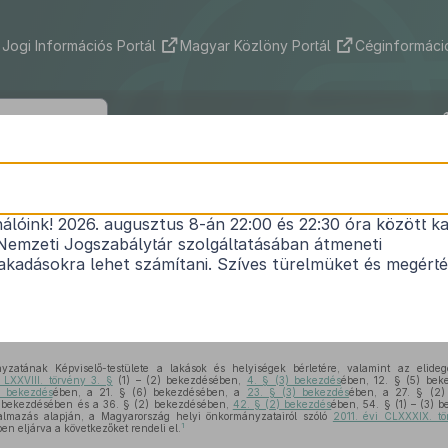
Jogi Információs Portál
Magyar Közlöny Portál
Céginformáció
 Város Önkormányzat Képviselő-test
11/2015. (VI.1.) önkormányzati rendelet
nálóink! 2026. augusztus 8-án 22:00 és 22:30 óra között ka
Nemzeti Jogszabálytár szolgáltatásában átmeneti
at tulajdonában lévő lakások és egyéb helyiségek
kadásokra lehet számítani. Szíves türelmüket és megért
elidegenítéséről
Hatályos: 2026. 02. 01. –
zatának Képviselő-testülete a lakások és helyiségek bérletére, valamint az elideg
 LXXVIII. törvény 3. §
(1) – (2) bekezdésében,
4. § (3) bekezdés
ében, 12. § (5) be
) bekezdés
ében, a 21. § (6) bekezdésében, a
23. § (3) bekezdés
ében, a 27. § (2)
) bekezdésében és a 36. § (2) bekezdésében,
42. § (2) bekezdés
ében, 54. § (1) – (3) 
almazás alapján, a Magyarország helyi önkormányzatairól szóló
2011. évi CLXXXIX. tö
1
ben eljárva a következőket rendeli el.