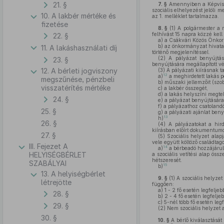
21. §
7. §
Amennyiben a Képvisel
szociális elhelyezést jelöli 
10. A lakbér mértéke és
az 1. melléklet tartalmazza.
fizetése
8. §
(1)
A polgármester a m
felhívást 15 napra közzé kel
22. §
a)
a Csákvári Közös Önkorm
b)
az önkormányzat hivata
11. A lakáshasználati díj
történő megjelenítéssel.
(2)
A pályázat benyújtásá
23. §
benyújtására megállapított vé
12. A bérleti jogviszony
(3)
A pályázati kiírásnak ta
12
a)
a meghirdetett lakás p
megszűnése, pénzbeli
b)
műszaki jellemzőit (szob
visszatérítés mértéke
c)
a lakbér összegét,
d)
a lakás helyszíni megtek
24. §
e)
a pályázat benyújtására 
f)
a pályázathoz csatoland
25. §
g)
a pályázati ajánlat beny
13
h)
26. §
(4)
A pályázatokat a hird
kiírásban előírt dokumentumo
27. §
(5)
Szociális helyzet alap
vele együtt költöző családtag
III. Fejezet A
14
a)
a bérbeadó hozzájárul
HELYISÉGBÉRLET
a szociális vetítési alap ös
hétszeresét.
SZABÁLYAI
15
b)
13. A helyiségbérlet
9. §
(1)
A szociális helyzet
létrejötte
függően:
a)
1 - 2 fő esetén legfeljeb
28. §
b)
2 - 4 fő esetén legfelje
c)
5-nél több fő esetén legf
29. §
(2)
Nem szociális helyzet a
30. §
10. §
A bérlő kiválasztását