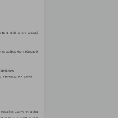
 nem lakás céljára szolgáló
t (a továbbiakban: bérbeadó)
érséklését,
a (a továbbiakban: kezelő).
tartózkodása, Csákváron lakása