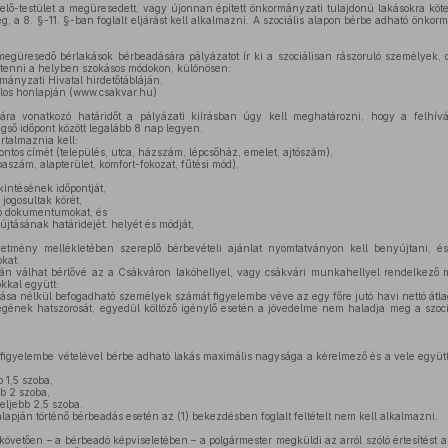
ő-testület a megüresedett, vagy újonnan épített önkormányzati tulajdonú lakásokra köt
meg, a 8. §-11. §-ban foglalt eljárást kell alkalmazni. A szociális alapon bérbe adható önko
egüresedő bérlakások bérbeadására pályázatot ír ki a szociálisan rászoruló személyek, c
l tenni a helyben szokásos módokon, különösen:
ányzati Hivatal hirdetőtábláján,
los honlapján (www.csakvar.hu)
ra vonatkozó határidőt a pályázati kiírásban úgy kell meghatározni, hogy a felhívá
gső időpont között legalább 8 nap legyen.
rtalmaznia kell:
ontos címét (település, utca, házszám, lépcsőház, emelet, ajtószám),
aszám, alapterület, komfort-fokozat, fűtési mód),
intésének időpontját,
jogosultak körét,
ó dokumentumokat, és
újtásának határidejét, helyét és módját,
etmény mellékletében szereplő bérbevételi ajánlat nyomtatványon kell benyújtani, és 
kat.
ján válhat bérlővé az a Csákváron lakóhellyel, vagy csákvári munkahellyel rendelkező 
okkal együtt:
ása nélkül befogadható személyek számát figyelembe véve az egy főre jutó havi nettó át
szegének hatszorosát, egyedül költöző igénylő esetén a jövedelme nem haladja meg a szoci
 figyelembe vételével bérbe adható lakás maximális nagysága a kérelmező és a vele együtt
b 1,5 szoba,
bb 2 szoba,
eljebb 2,5 szoba.
lapján történő bérbeadás esetén az (1) bekezdésben foglalt feltételt nem kell alkalmazni.
 követően – a bérbeadó képviseletében – a polgármester megküldi az arról szóló értesítést 