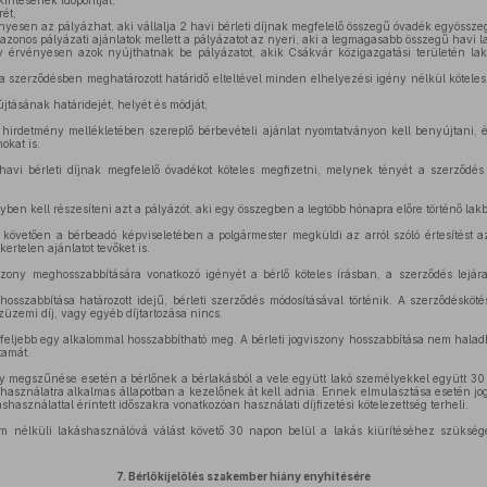
intésének időpontját,
rét,
ényesen az pályázhat, aki vállalja 2 havi bérleti díjnak megfelelő összegű óvadék egyössze
 azonos pályázati ajánlatok mellett a pályázatot az nyeri, aki a legmagasabb összegű havi la
gy érvényesen azok nyújthatnak be pályázatot, akik Csákvár közigazgatási területén la
y a szerződésben meghatározott határidő elteltével minden elhelyezési igény nélkül köteles
jtásának határidejét, helyét és módját,
a hirdetmény mellékletében szereplő bérbevételi ajánlat nyomtatványon kell benyújtani, é
okat is.
vi bérleti díjnak megfelelő óvadékot köteles megfizetni, melynek tényét a szerződés 
ben kell részesíteni azt a pályázót, aki egy összegben a legtöbb hónapra előre történő lakb
 követően a bérbeadó képviseletében a polgármester megküldi az arról szóló értesítést a
kertelen ajánlatot tevőket is.
szony meghosszabbítására vonatkozó igényét a bérlő köteles írásban, a szerződés lejára
hosszabbítása határozott idejű, bérleti szerződés módosításával történik. A szerződésköté
züzemi díj, vagy egyéb díjtartozása nincs.
egfeljebb egy alkalommal hosszabbítható meg. A bérleti jogviszony hosszabbítása nem haladh
tamát.
ny megszűnése esetén a bérlőnek a bérlakásból a vele együtt lakó személyekkel együtt 30 n
ű használatra alkalmas állapotban a kezelőnek át kell adnia. Ennek elmulasztása esetén j
áshasználattal érintett időszakra vonatkozóan használati díjfizetési kötelezettség terheli.
cím nélküli lakáshasználóvá válást követő 30 napon belül a lakás kiürítéséhez szüksé
7.
Bérlőkijelölés szakember hiány enyhítésére