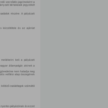
endő szerződés jogcímeként a
rmányzati bérlakások jegyzékét
saládok részére. A pályázati
s közzététele és az ajánlat
mellékelni kell a pályázati
magyar állampolgár, akinek a
lagjövedelme nem haladja meg
ális vetítési alap összegének
 költöző családtagok számától
a nyertes pályázónak és ezzel