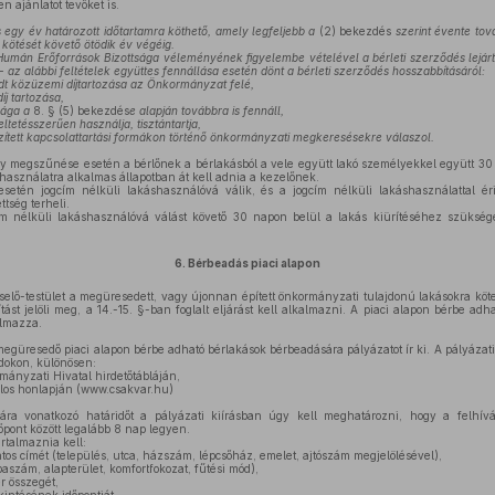
en ajánlatot tevőket is.
s egy év határozott időtartamra köthető, amely legfeljebb a
(2) bekezdés
szerint évente tov
 kötését követő ötödik év végéig.
Humán Erőforrások Bizottsága véleményének figyelembe vételével a bérleti szerződés lejárta
- az alábbi feltételek együttes fennállása esetén dönt a bérleti szerződés hosszabbításáról:
dt közüzemi díjtartozása az Önkormányzat felé,
íj tartozása,
tsága a
8. § (5) bekezdés
e alapján továbbra is fennáll,
ltetésszerűen használja, tisztántartja,
zített kapcsolattartási formákon történő önkormányzati megkeresésekre válaszol.
ny megszűnése esetén a bérlőnek a bérlakásból a vele együtt lakó személyekkel együtt 30 n
 használatra alkalmas állapotban át kell adnia a kezelőnek.
etén jogcím nélküli lakáshasználóvá válik, és a jogcím nélküli lakáshasználattal éri
ttség terheli.
ím nélküli lakáshasználóvá válást követő 30 napon belül a lakás kiürítéséhez szükség
6.
Bérbeadás piaci alapon
lő-testület a megüresedett, vagy újonnan épített önkormányzati tulajdonú lakásokra köt
ítást jelöli meg, a 14.-15. §-ban foglalt eljárást kell alkalmazni. A piaci alapon bérbe ad
almazza.
egüresedő piaci alapon bérbe adható bérlakások bérbeadására pályázatot ír ki. A pályázati 
dokon, különösen:
ányzati Hivatal hirdetőtábláján,
los honlapján (www.csakvar.hu)
ra vonatkozó határidőt a pályázati kiírásban úgy kell meghatározni, hogy a felhívá
őpont között legalább 8 nap legyen.
rtalmaznia kell:
tos címét (település, utca, házszám, lépcsőház, emelet, ajtószám megjelölésével),
aszám, alapterület, komfortfokozat, fűtési mód),
r összegét,