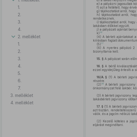
d)
a lakás helyszíni megtek
e)
a pályázni jogosultak kö
1.
f)
azt a feltételt, hogy érv
g)
tájékoztatást arról, hogy
2.
h)
tájékoztatást arról, ho
rendelkeznek,
3.
i)
tájékoztatást arról, hog
lakásban élőkkel együtt,
4.
j)
a pályázati ajánlat benyú
16
k)
2. melléklet
(4)
A bérleti ajánlatokat 
kiírásban foglalt dokumentum
1.
17
(5)
(6)
A nyertes pályázó 2 ha
2.
bizonyítania kell.
3.
15. §
A pályázat során előny
4.
16. §
A bérlő kiválasztását
ezzel egyidejűleg értesíti a si
5.
16/A. §
(1)
A bérleti jogvi
6.
részére.
18
(2)
A bérleti jogviszony 
7.
önkormányzat felé lakbér, kö
3. melléklet
(3) A bérleti jogviszony l
lakásbérleti jogviszony időtar
4. melléklet
17. §
(1)
A bérleti jogviszo
azt tisztán, rendeltetésszer
válik, és a jogcím nélküli lak
(2) Kezelő köteles a jog
eljárást megindítani.