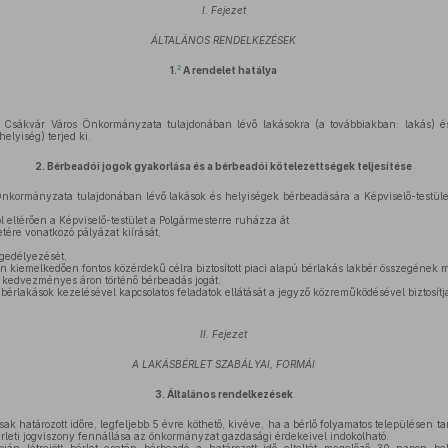
I. Fejezet
ÁLTALÁNOS RENDELKEZÉSEK
2
1.
A rendelet hatálya
 Csákvár Város Önkormányzata tulajdonában lévő lakásokra (a továbbiakban: lakás) és
elyiség) terjed ki.
2.
Bérbeadói jogok gyakorlása és a bérbeadói kötelezettségek teljesítése
kormányzata tulajdonában lévő lakások és helyiségek bérbeadására a Képviselő-testüle
ől eltérően a Képviselő-testület a Polgármesterre ruházza át
tére vonatkozó pályázat kiírását,
,
ngedélyezését,
kiemelkedően fontos közérdekű célra biztosított piaci alapú bérlakás lakbér összegének m
a kedvezményes áron történő bérbeadás jogát.
 bérlakások kezelésével kapcsolatos feladatok ellátását a jegyző közreműködésével biztosítj
II. Fejezet
A LAKÁSBÉRLET SZABÁLYAI, FORMÁI
3.
Általános rendelkezések
sak határozott időre, legfeljebb 5 évre köthető, kivéve, ha a bérlő folyamatos településen 
érleti jogviszony fennállása az önkormányzat gazdasági érdekeivel indokolható.