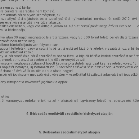
ján létrejött bérlet esetén bérbeadó a határozott idő elteltét megelőző 30 napon bel
ra nem adható bérbe.
a bérlőtársi szerződés nem köthető.
em adható bérbe olyan személynek, aki:
szabálysértési eljárásról és a szabálysértési nyilvántartási rendszerről szóló 2012. évi I
értés elkövetése útján került a lakásba,
 térítés ellenében, vagy családtagja javára az ajánlat benyújtását megelőző 10 éven belül le
olt a bérbeadója,
 után 30 napot meghaladó lejárt tartozása, vagy 50.000 forint feletti bérleti díj tartozása
ozását nem fizette meg,
 ellene büntetőeljárás van folyamatban,
agyoni feltételek, vagy a szociális bérlet létesítését kizáró feltételek vizsgálatához, a bé
ótlan adatokat közölt.
nyt a bérbeadó és a bérlő szerződése hozza létre. A kijelölt bérlő a bérleti szerződést az ér
, ennek elmulasztása esetén a kijelölés érvényét veszti.
ogviszony meghosszabbításáról hozott képviselő-testületi határozat kézhezvételét követő 15 
ati napjától hatályos, új határozott idejű szerződés előkészítése érdekében. Amennyiben 
akáshasználóvá válik és köteles a lakást elhagyni.
sbérleti jogviszony megszűnését követően – kezelő által készített átadás-átvételi jegyzőkön
zony létrejöhet a következő jogcímek alapján:
,
célból.
önkormányzat érdekeire tekintettel – lakásbérleti jogviszony létesülhet elhelyezési kötel
4.
Bérbeadás rendkívüli szociális krízishelyzet alapján
5.
Bérbeadás szociális helyzet alapján