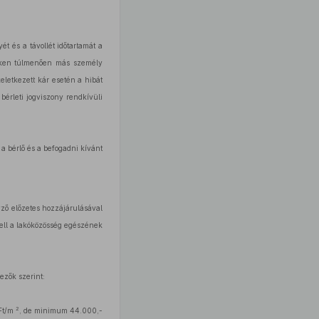
t és a távollét időtartamát a
yeken túlmenően más személy
letkezett kár esetén a hibát
érleti jogviszony rendkívüli
a bérlő és a befogadni kívánt
gyző előzetes hozzájárulásával
 kell a lakóközösség egészének
ezők szerint:
2
Ft/m
, de minimum 44.000,-