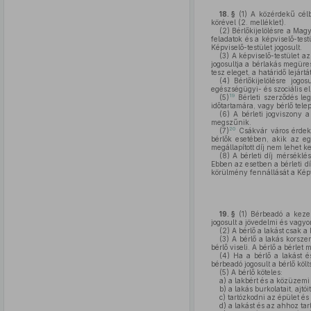
18. §
(1)
A közérdekű célb
körével (2. melléklet).
(2)
Bérlőkijelölésre a Magy
feladatok és a képviselő-test
Képviselő-testület jogosult.
(3)
A képviselő-testület az 
jogosultja a bérlakás megüre
tesz eleget, a határidő lejár
(4)
Bérlőkijelölésre jogos
egészségügyi- és szociális el
19
(5)
Bérleti szerződés leg
időtartamára, vagy bérlő tele
(6)
A bérleti jogviszony a
megszűnik.
20
(7)
Csákvár város érdeké
bérlők esetében, akik az e
megállapított díj nem lehet k
(8)
A bérleti díj mérséklé
Ebben az esetben a bérleti d
körülmény fennállását a Képvi
19. §
(1)
Bérbeadó a kezelő
jogosult a jövedelmi és vagyon
(2)
A bérlő a lakást csak a 
(3)
A bérlő a lakás korszer
bérlő viseli. A bérlő a bérle
(4)
Ha a bérlő a lakást é
bérbeadó jogosult a bérlő kö
(5)
A bérlő köteles:
a)
a lakbért és a közüzemi d
b)
a lakás burkolatait, ajtó
c)
tartózkodni az épület és
d)
a lakást és az ahhoz tar