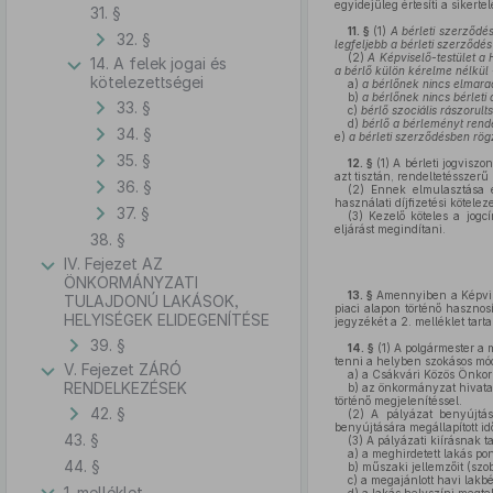
egyidejűleg értesíti a sikertel
31. §
11. §
(1)
A bérleti szerződé
32. §
legfeljebb a bérleti szerződés
(2)
A Képviselő-testület a 
14. A felek jogai és
a bérlő külön kérelme nélkül 
kötelezettségei
a)
a bérlőnek nincs elmara
b)
a bérlőnek nincs bérleti d
33. §
c)
bérlő szociális rászorul
d)
bérlő a bérleményt rende
34. §
e)
a bérleti szerződésben rög
35. §
12. §
(1)
A bérleti jogviszo
azt tisztán, rendeltetésszerű
36. §
(2)
Ennek elmulasztása es
használati díjfizetési köteleze
37. §
(3)
Kezelő köteles a jogc
eljárást megindítani.
38. §
IV. Fejezet AZ
ÖNKORMÁNYZATI
13. §
Amennyiben a Képvise
TULAJDONÚ LAKÁSOK,
piaci alapon történő hasznos
HELYISÉGEK ELIDEGENÍTÉSE
jegyzékét a 2. melléklet tart
39. §
14. §
(1)
A polgármester a m
tenni a helyben szokásos mó
V. Fejezet ZÁRÓ
a)
a Csákvári Közös Önkorm
RENDELKEZÉSEK
b)
az önkormányzat hivata
történő megjelenítéssel.
42. §
(2)
A pályázat benyújtásá
benyújtására megállapított id
43. §
(3)
A pályázati kiírásnak ta
a)
a meghirdetett lakás pon
44. §
b)
műszaki jellemzőit (szob
c)
a megajánlott havi lakbé
1. melléklet