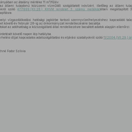
3
iányában az átalány mértéke 11 m
/fő/év
 állami tulajdonú közüzemi vízműből szolgáltatott ivóvízért, illetőleg az állami tu
akról szóló
47/1999.(XII.28.) KHVM rendelet 3. számú melléklet
ében megállapított 3
apításra.
elyi vízgazdálkodási hatósági jogkörbe tartozó szennyvízelhelyezéshez kapcsolódó talaj
et követő év február 28-ig az önkormányzat rendelkezésére bocsátja.
okat az adóhatóság a közszolgáltató által rendelkezésre bocsátott adatok alapján ellenőrzi.
irdetését követő napon lép hatályba.
rhelési díjjal kapcsolatos adatszolgáltatási és eljárási szabályokról szóló
11/2004.(VII.29.) ö
né Fodor Szilvia