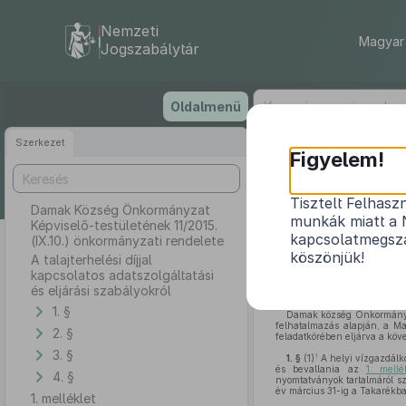
Nemzeti
Magyar 
Jogszabálytár
Ugrás
Oldalmenü
a
tartalomra
Szerkezet
Damak K
Figyelem!
1
Tisztelt Felhasz
Damak Község Önkormányzat
munkák miatt a 
Képviselő-testületének 11/2015.
A talajterhe
kapcsolatmegsza
(IX.10.) önkormányzati rendelete
köszönjük!
A talajterhelési díjjal
kapcsolatos adatszolgáltatási
és eljárási szabályokról
1. §
Damak község Önkormányzat
felhatalmazás alapján, a Ma
2. §
feladatkörében eljárva a köve
3. §
1
1. §
(1)
A helyi vízgazdálko
és bevallania az
1. mellé
4. §
nyomtatványok tartalmáról s
év március 31-ig a Takarékb
1. melléklet