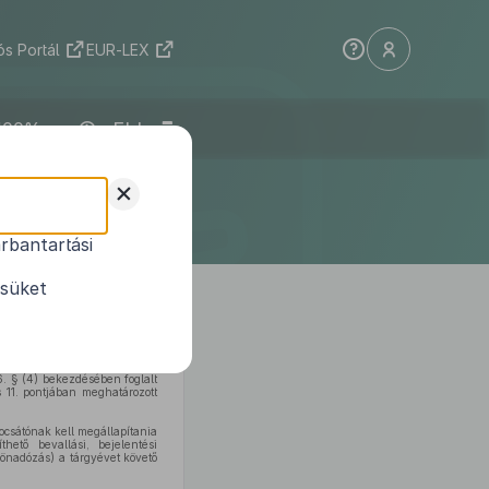
s Portál
EUR-LEX
ELI
ületének
+
te
rbantartási
 szabályokról
ésüket
. § (4) bekezdésében foglalt
 11. pontjában meghatározott
bocsátónak kell megállapítania
ető bevallási, bejelentési
(önadózás) a tárgyévet követő