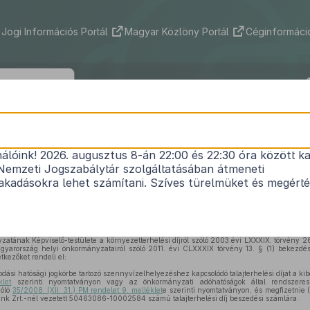
Jogi Információs Portál
Magyar Közlöny Portál
Céginformáció
özség Önkormányzat Képviselő-test
1/2015. (IX.10.) önkormányzati rendele
nálóink! 2026. augusztus 8-án 22:00 és 22:30 óra között ka
Nemzeti Jogszabálytár szolgáltatásában átmeneti
lési díjjal kapcsolatos adatszolgáltatási és eljárási
kadásokra lehet számítani. Szíves türelmüket és megért
Hatályos: 2021. 01. 01. –
ának Képviselő-testülete a környezetterhelési díjról szóló 2003.évi LXXXIX. törvény 26
gyarország helyi önkormányzatairól szóló 2011. évi CLXXXIX törvény 13. § (1) bekezdés
tkezőket rendeli el:
dási hatósági jogkörbe tartozó szennyvízelhelyezéshez kapcsolódó talajterhelési díjat a ki
klet
szerinti nyomtatványon vagy az önkormányzati adóhatóságok által rendszeresíth
zóló
35/2008. (XII. 31.) PM rendelet 9. melléklet
e szerinti nyomtatványon, és megfizetnie 
ank Zrt.-nél vezetett 50463086-10002584 számú talajterhelési díj beszedési számlára.