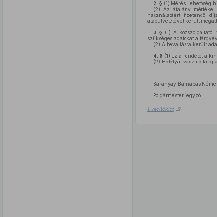
2. §
(1)
Mérési lehetőség h
(2)
Az átalány mértéke az
használatáért fizetendő díj
alapulvételével került megáll
3. §
(1)
A közszolgáltató h
szükséges adatokat a tárgyév
(2)
A bevallásra került adat
4. §
(1)
Ez a rendelet a kih
(2)
Hatályát veszti a talajte
Baranyay Barnabás Németh
Polgármester jegyző
1. melléklet