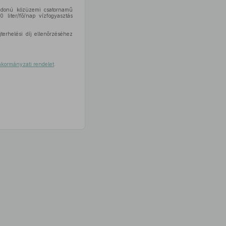
lajdonú közüzemi csatornamű
0 liter/fő/nap vízfogyasztás
terhelési díj ellenőrzéséhez
nkormányzati rendelet
.