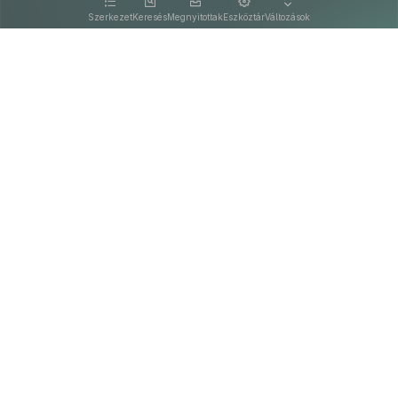
kattintva olvashat.
Szerkezet
Keresés
Megnyitottak
Eszköztár
Változások
Kapcsolat
Felhasználási feltételek
PDF
Akadálymentesítési nyilatkozat
Adatkezelési tájékoztató
©
A Nemzeti Jogszabálytárban elérhető szövegek