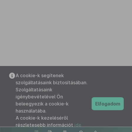
A cookie-k segítenek
szolgáltatásaink biztosításában.
Szolgáltatásaink
igénybevételével Ön
beleegyezik a cookie-k
Elfogadom
használatába.
A cookie-k kezeléséről
részletesebb információt
ide