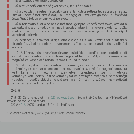
a)
a köznevelési alapfeladatokat,
b)
a felvehető, ellátandó gyermekek, tanulók számát,
c)
az óvodai nevelési feladatokban, a tankötelezettség teljesítésével és az
iskolai neveléssel-oktatással, a pedagógiai szakszolgálatok ellátásával
összefüggő feladatokban való részvételt,
d)
a fenntartó által a feladatellátáshoz igénybe vehető forrásokat, azokat a
szolgáltatásokat, amelyek a megállapodás alapján a gyermekek, tanulók,
szülők részére térítésmentessé válnak, továbbá amelyeket térítési díjért
vehetnek igénybe,
e)
pedagógiai-szakmai szolgáltatás esetén az állami közfeladat-ellátásban
történő részvétel keretében ingyenesen nyújtott szolgáltatásokat és az ellátási
körzetet.
(2) A köznevelési szerződés érvényességi ideje legalább egy, legfeljebb öt
év. A köznevelési szerződésre egyebekben a Polgári Törvénykönyv
megbízásra vonatkozó rendelkezéseit kell alkalmazni.
(3) Az egyházi köznevelési intézmények és a magán köznevelési
intézmények fenntartói esetében a köznevelési szerződés megkötéséhez ki
kell kérni az intézmény székhelye, telephelye szerint illetékes
kormányhivatal, települési önkormányzat véleményét, továbbá a nemzetiségi
nevelés, nevelés-oktatás esetében az érintett országos nemzetiségi
önkormányzat véleményét is.”
2
2–6. §
7. §
(1)
Ez a rendelet – a
(2) bekezdésben
foglalt kivétellel – a kihirdetését
követő napon lép hatályba.
(2)
Az
1. §
2015. június 15-én lép hatályba.
3
1–2. melléklet a 143/2015. (VI. 12.) Korm. rendelethez