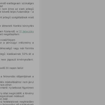
tamidő esetlegesen szükséges
let
 nem értve az eseti jellegű
 követő teljes futamideje – a
 jellegű szolgáltatások miatt
átmeneti fizetési könnyítés
ben fizetendő, a
(3) bekezdés
ll megállapítani.
evizaárfolyam.
kkor a pénzügyi intézmény a
dékességű vagy már forintra
ellegű kiadásainak 50%-át a
nem jogosult érvényesíteni,
követő 30 napon belül
y a felmondás időpontjának a
ződés módosításához nem járul
nem élhet.
nntartó nyilatkozat figyelmen
ny által megküldött, e törvény
gegyezéssel módosult.
an mód.
ési feltételeknek megfelelően
es felmondási idő kikötésének