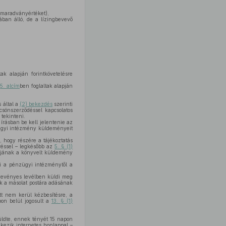
s maradványértéket),
ában álló, de a lízingbevevő
tak alapján forintkövetelésre
z
5. alcím
ben foglaltak alapján
 által a
(2) bekezdés
szerinti
csönszerződéssel kapcsolatos
 tekinteni.
g írásban be kell jelentenie az
nzügyi intézmény küldeményeit
, hogy részére a tájékoztatás
réssel – legkésőbb az
5. § (1)
ontjának a könyvelt küldemény
ti a pénzügyi intézménytől a
vevényes levélben küldi meg
ak a másolat postára adásának
att nem kerül kézbesítésre, a
pon belül jogosult a
13. § (1)
üldte, ennek tényét 15 napon
kezik internetes honlappal –