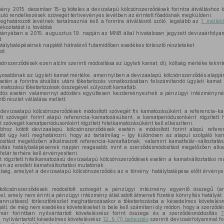
ny 2015. december 15-ig köteles a devizalapú kölcsönszerződések forintra átváltáshoz ka
suló rendelkezések szövegét tértivevényes levélben az érintett főadósnak megküldeni.
ghatározott levélnek tartalmaznia kell a forintra átváltásról szóló, legalább az
1. mellék
koztatást is, továbbá
ányában a 2015. augusztus 19. napján az MNB által hivatalosan jegyzett devizaárfolya
t
tálybalépésének napjától hátralévő futamidőben esedékes törlesztő részleteket
ot.
önszerződések ezen alcím szerinti módosítása az ügyleti kamat, díj, költség mértéke tekint
osabbnak az ügyleti kamat mértéke, amennyiben a devizaalapú kölcsönszerződés alapján
setén a forintra átváltás utáni tőketartozás vonatkozásában felszámítandó ügyleti kamat 
kamatozású tőketartozások összegével súlyozott kamatláb.
 adós esetén valamennyi adóstárs együttesen kezdeményezheti a pénzügyi intézményné
tő részlet vállalása mellett.
devizaalapú kölcsönszerződések módosított szövegét fix kamatozásúként, a referencia-ka
tt szövegét forint alapú referencia-kamatozásúként, a kamatperiódusonként rögzített
t szövegét kamatperiódusonként rögzített hitelkamatozásúként kell elkészíteni.
hoz kötött devizaalapú kölcsönszerződések esetén a módosított forint alapú refere
atót úgy kell meghatározni, hogy az tartalmilag – így különösen az alapul szolgáló kam
sítást megelőzően alkalmazott referencia-kamatlábnak, valamint kamatfelár-változtatás
sítás hatálybalépésének napján magasabb, mint a szerződésmódosítást megelőzően alkal
elár terhére kell érvényesíteni.
rögzített hitelkamatozású devizaalapú kölcsönszerződések esetén a kamatváltoztatási mu
jen az eredeti kamatváltoztatási mutatónak.
öltség, amelyet a devizaalapú kölcsönszerződés az e törvény hatálybalépése előtt érvénye
lcsönszerződések módosított szövegét a pénzügyi intézmény egyenlő összegű (annu
el, amely nem érinti a pénzügyi intézmény által adott átmeneti fizetési könnyítés hatályát.
nuitásos) törlesztőrészlet meghatározásakor a tőketartozásba a késedelmes követelésr
gált, de még nem esedékes követeléseket is bele kell számítani oly módon, hogy a szerződ
 már forintban nyilvántartott követelésrész forint összege és a szerződésmódosítás
7
 nyilvántartott késedelmes követelésrész
12. § (1) bekezdés
szerinti devizaárfolyammal for