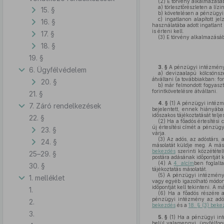
(2)
E törvény alkalmazásá
a)
törlesztőrészleten a lízin
15. §
b)
követelésen a pénzügyi l
c)
ingatlanon alapított je
16. §
használatába adott ingatlant
is érteni kell.
17. §
(3)
E törvény alkalmazásáb
18. §
19. §
3. §
A pénzügyi intézmény k
6. Ügyfélvédelem
a)
devizaalapú kölcsönsze
átváltani (a továbbiakban: for
20. §
b)
már felmondott fogyaszt
forintkövetelésre átváltani.
21. §
4. §
(1)
A pénzügyi intézmén
7. Záró rendelkezések
bejelentett, ennek hiányába
időszakos tájékoztatását telje
22. §
(2)
Ha a főadós értesítési c
új értesítési címét a pénzüg
23. §
várja.
(3)
Az adós, az adóstárs, 
24. §
másolatát küldje meg. A máso
bekezdés
szerinti közzététel
25–29. §
postára adásának időpontját k
(4)
A
4. alcím
ben foglalt
30. §
tájékoztatás másolatát.
(5)
A pénzügyi intézmény a
1. melléklet
vagy egyéb igazolható módon 
időpontját kell tekinteni. A 
1.
(6)
Ha a főadós részére
pénzügyi intézmény az adóst
2.
bekezdés
és a
18. § (3) beke
3.
5. §
(1)
Ha a pénzügyi in
belül valamennyi, ügyfélfoga