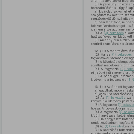
a forintra átváltáskor meghatá
(3)
A pénzügyi intézmén
hosszabbítását is – úgy állap
a)
kizárólag akkor lehet 
szolgáltatások miatt felszám
szerződéskötéstől számítva – 
b)
nem lehet több, mint a 2
felszámítandó összeget – sz
ide nem értve azt, amennyib
(4)
A
(3) bekezdés
alkalm
hatását figyelmen kívül kell 
(5)
Amennyiben a 2015. dec
szerinti számításhoz a törles
12. §
(1)
A forintra átváltá
(2)
Ha az
(1) bekezdés
s
fogyasztóval szemben elenged
(3)
A követelés elengedésé
átváltást megelőzően forintban
(4)
A fogyasztó
(2) beke
pénzügyi intézmény viseli, 5
(5)
A pénzügyi intézmé
kivéve, ha a fogyasztó a
13. 
13. §
(1)
Az érintett fogyasz
a)
igazolható módon írásban
b)
jogosult a szerződést dí
(2)
Az
(1) bekezdés
szeri
könyvelt küldemény postára a
(3)
A fogyasztó
(1) bekezd
hozzá. A fogyasztó a pénzügy
(4)
A fogyasztó
(1) bekez
kívül hagyásával kell értelm
(5)
Ha a fogyasztó határid
rendelkezéseinek megfelelő s
(6)
Az
(1) bekezdés
ben meg
(7)
A szerződés felmondása 
egy összegben esedékessé vál