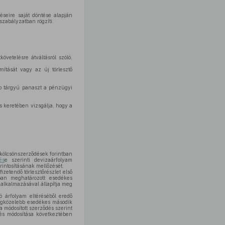
éseire saját döntése alapján
szabályzatban rögzíti.
vetelésre átváltásról szóló,
mítását vagy az új törlesztő
yéb tárgyú panaszt a pénzügyi
s keretében vizsgálja, hogy a
kölcsönszerződések forintban
és
e szerinti devizaárfolyam
intosításának mellőzését.
zetendő törlesztőrészlet első
tban meghatározott esedékes
 alkalmazásával állapítja meg
ó árfolyam eltéréséből eredő
legközelebb esedékes második
 módosított szerződés szerint
dés módosítása következtében