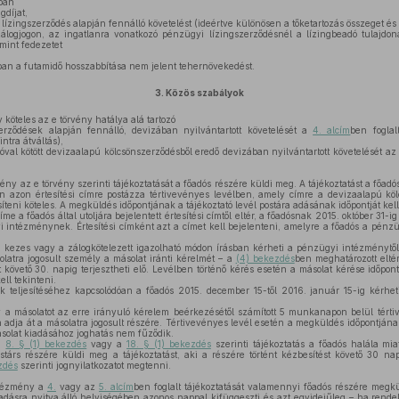
ban
gdíjat,
ízingszerződés alapján fennálló követelést (ideértve különösen a tőketartozás összeget é
lzálogjogon, az ingatlanra vonatkozó pénzügyi lízingszerződésnél a lízingbeadó tulajdon
 mint fedezetet
an a futamidő hosszabbítása nem jelent tehernövekedést.
3.
Közös szabályok
öteles az e törvény hatálya alá tartozó
rződések alapján fennálló, devizában nyilvántartott követelését a
4. alcím
ben foglal
intra átváltás),
óval kötött devizaalapú kölcsönszerződésből eredő devizában nyilvántartott követelését a
y az e törvény szerinti tájékoztatását a főadós részére küldi meg. A tájékoztatást a főadós
n azon értesítési címre postázza tértivevényes levélben, amely címre a devizaalapú köl
síteni köteles. A megküldés időpontjának a tájékoztató levél postára adásának időpontját kell
íme a főadós által utoljára bejelentett értesítési címtől eltér, a főadósnak 2015. október 31-i
yi intézménynek. Értesítési címként azt a címet kell bejelenteni, amelyre a főadós a pé
a kezes vagy a zálogkötelezett igazolható módon írásban kérheti a pénzügyi intézménytől
latra jogosult személy a másolat iránti kérelmét – a
(4) bekezdés
ben meghatározott elté
t követő 30. napig terjesztheti elő. Levélben történő kérés esetén a másolat kérése időp
ell tekinteni.
ak teljesítéséhez kapcsolódóan a főadós 2015. december 15-től 2016. január 15-ig kérhe
 másolatot az erre irányuló kérelem beérkezésétől számított 5 munkanapon belül térti
adja át a másolatra jogosult részére. Tértivevényes levél esetén a megküldés időpontján
másolat kiadásához joghatás nem fűződik.
 a
8. § (1) bekezdés
vagy a
18. § (1) bekezdés
szerinti tájékoztatás a főadós halála mi
árs részére küldi meg a tájékoztatást, aki a részére történt kézbesítést követő 30 na
zdés
szerinti jognyilatkozatot megtenni.
tézmény a
4.
vagy az
5. alcím
ben foglalt tájékoztatását valamennyi főadós részére megk
dásra nyitva álló helyiségében azonos nappal kifüggeszti és azt egyidejűleg – ha rendel