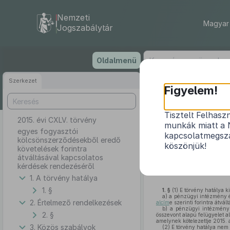
Nemzeti
Magyar 
Jogszabálytár
Ugrás
Oldalmenü
a
tartalomra
Szerkezet
Figyelem!
Tisztelt Felhasz
2015. évi CXLV. törvény
egyes fogyasztó
munkák miatt a 
egyes fogyasztói
kapcsolatmegsza
kölcsönszerződésekből eredő
köszönjük!
követelések forintra
átváltásával kapcsolatos
kérdések rendezéséről
1. A törvény hatálya
1. §
1. §
(1)
E törvény hatálya ki
a)
a pénzügyi intézmény és
2. Értelmező rendelkezések
alcím
e szerinti forintra átvál
b)
a pénzügyi intézmény á
2. §
összevont alapú felügyelet a
amelynek kötelezettje 2015. 
3. Közös szabályok
(2)
E törvény hatálya nem t