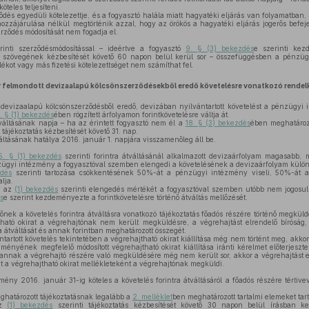
teles teljesíteni.
dés egyedüli kötelezettje, és a fogyasztó halála miatt hagyatéki eljárás van folyamatban, 
t hozzájárulása nélkül megtörténik azzal, hogy az örökös a hagyatéki eljárás jogerős befe
erződés módosítását nem fogadja el.
nti szerződésmódosítással – ideértve a fogyasztó
9. § (3) bekezdés
e szerinti kez
tt szövegének kézbesítését követő 60 napon belül kerül sor – összefüggésben a pénzüg
alékot vagy más fizetési kötelezettséget nem számíthat fel.
r felmondott devizaalapú kölcsönszerződésekből eredő követelésre vonatkozó rendel
devizaalapú kölcsönszerződésből eredő, devizában nyilvántartott követelést a pénzügy
. § (1) bekezdés
ében rögzített árfolyamon forintkövetelésre váltja át.
tváltásának napja – ha az érintett fogyasztó nem él a
18. § (3) bekezdés
ében meghatároz
tájékoztatás kézbesítését követő 31. nap.
váltásának hatálya 2016. január 1. napjára visszamenőleg áll be.
5. § (1) bekezdés
szerinti forintra átváltásánál alkalmazott devizaárfolyam magasabb, 
zügyi intézmény a fogyasztóval szemben elengedi a követelésének a devizaárfolyam különb
zdés
szerinti tartozása csökkentésének 50%-át a pénzügyi intézmény viseli, 50%-át 
lja.
y az
(1) bekezdés
szerinti elengedés mértékét a fogyasztóval szemben utóbb nem jogosult
s
e szerint kezdeményezte a forintkövetelésre történő átváltás mellőzését.
őnek a követelés forintra átváltásra vonatkozó tájékoztatás főadós részére történő megkül
ható okirat a végrehajtónak nem került megküldésre, a végrehajtást elrendelő bíróság,
ra átváltását és annak forintban meghatározott összegét.
artott követelés tekintetében a végrehajtható okirat kiállítása még nem történt meg, akkor
edményének megfelelő módosított végrehajtható okirat kiállítása iránti kérelmet előterjeszt
e annak a végrehajtó részére való megküldésére még nem került sor, akkor a végrehajtást e
ét a végrehajtható okirat mellékleteként a végrehajtónak megküldi.
ny 2016. január 31-ig köteles a követelés forintra átváltásáról a főadós részére tértive
ghatározott tájékoztatásnak legalább a
2. melléklet
ben meghatározott tartalmi elemeket tar
az
(1) bekezdés
szerinti tájékoztatás kézbesítését követő 30 napon belül írásban k