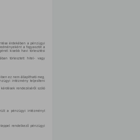
kentése érdekében a pénzügyi
eredményeként a fogyasztót a
génél kisebb havi törlesztési
ban törlesztett hitel- vagy
iben ez nem állapítható meg,
nzügyi intézmény teljesíteni
 kérdések rendezéséről szóló
rült a pénzügyi intézményt
eleppel rendelkező pénzügyi