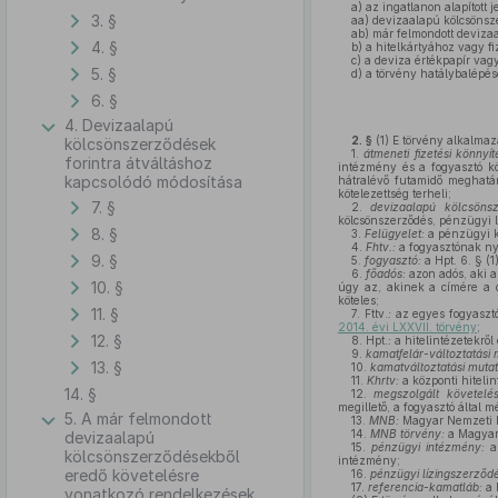
a)
az ingatlanon alapított je
3. §
aa)
devizaalapú kölcsönsz
ab)
már felmondott devizaa
4. §
b)
a hitelkártyához vagy f
c)
a deviza értékpapír vagy
5. §
d)
a törvény hatálybalépése 
6. §
4. Devizaalapú
2. §
(1)
E törvény alkalmaz
kölcsönszerződések
1.
átmeneti fizetési könnyít
forintra átváltáshoz
intézmény és a fogyasztó kö
kapcsolódó módosítása
hátralévő futamidő meghatáro
kötelezettség terheli;
7. §
2.
devizaalapú kölcsönsz
kölcsönszerződés, pénzügyi l
8. §
3.
Felügyelet:
a pénzügyi k
4.
Fhtv.:
a fogyasztónak nyúj
9. §
5.
fogyasztó:
a Hpt. 6. § (
6.
főadós:
azon adós, aki a
10. §
úgy az, akinek a címére a d
köteles;
11. §
7.
Fttv.
:
az egyes fogyasztó
2014. évi LXXVII. törvény
;
12. §
8.
Hpt.
:
a hitelintézetekről
9.
kamatfelár-változtatási 
13. §
10.
kamatváltoztatási mutat
11.
Khrtv:
a központi hitelin
14. §
12.
megszolgált követelés
megillető, a fogyasztó által
5. A már felmondott
13.
MNB:
Magyar Nemzeti 
14.
MNB törvény:
a Magyar
devizaalapú
15.
pénzügyi intézmény:
a
kölcsönszerződésekből
intézmény;
eredő követelésre
16.
pénzügyi lízingszerződé
17.
referencia-kamatláb:
a 
vonatkozó rendelkezések