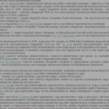
rozott induló tőketartozás összegét.
y az
(1) bekezdés
ben meghatározott kölcsönszerződés módosított szövegét – ideértve a fu
ítja meg, hogy a módosított szerződés alapján 2015 decemberétől fizetendő első törlesztő rész
több, mint a 2015. december 1. napját megelőző három hónapban fizetendő összeg – ide
ítandó összeget – számtani átlagának 115%-a, ha a devizaalapú kölcsönszerződés módosítást
eléri a 12 évet, valamint
015. december 1. napját megelőző három hónapban fizetendő összeg – ide nem értve az eseti
ámtani átlagának 125%-a,
en a fogyasztó a
9. § (3) bekezdés
e alapján kéri a szerződése futamidejének rövidítését.
azásában a három hónapban fizetendő összeg számtani átlagának meghatározásakor az 
hagyni.
ember 1. napját megelőző három hónapban a törlesztőrészlet forinttól eltérő devizanem
ztőrészlet forintban meghatározott összegét a
12. § (1) bekezdés
szerinti devizaárfolyamon ke
snál alkalmazott árfolyam a 2015. augusztus 19. napján az MNB által hivatalosan jegyzett d
zerinti devizaárfolyam magasabb, mint az Fttv.
10. §
-a szerinti devizaárfolyam, a
i a kölcsönszerződésből eredő követelésének a devizaárfolyam különbözetére eső részét.
nek kiszámításakor a követelés összegében nem kell figyelembe venni a már lejárt ese
 nyilvántartott részt.
zdés
szerinti tartozása csökkentésének, valamint csökkentésre eső kamat- és kamatj
0%-át az állam – külön törvényben meghatározott módon – átvállalja.
ny a
(2) bekezdés
szerinti követelés elengedés mértékét a fogyasztóval szemben utóbb 
§
szerint kezdeményezte a devizaalapú kölcsönszerződése forintosításának mellőzését.
tó a devizalapú kölcsönszerződések forintra átváltott, módosított szövegének kézbesítését 
 nyilatkozhat arról, hogy a szerződés módosítását nem fogadja el vagy
j-, költség- és jutalékmentesen igazolható módon, írásban felmondani.
nti nyilatkozatok postai úton történő megküldése esetén az ajánlat elutasításának vag
dásának időpontját kell tekinteni.
és a) pont
ja szerinti jognyilatkozatának egyértelműen tartalmaznia kell azt, hogy a szer
i intézmény ajánlatának elutasításával vagy elfogadásával kapcsolatban jogfenntartással 
dés
szerinti jognyilatkozatát vagy annak elmaradását az általa esetlegesen megtett jogfe
ezni.
őben nem élt az
(1) bekezdés
ben foglaltakkal, úgy kell tekinteni, hogy a pénzügyi intézmé
zerződésmódosításra vonatkozó ajánlatot teljes körűen elfogadta, és a szerződés közös me
határozott nyilatkozatok megtételére adóstársak együttes, egybehangzó nyilatkozatával v
esetén a fogyasztó fennálló kötelezettségei a forintra váltást megelőző eredeti szerződ
nak, amelyet legkésőbb a szerződés szerinti rendes felmondási idő utolsó napjáig – rend