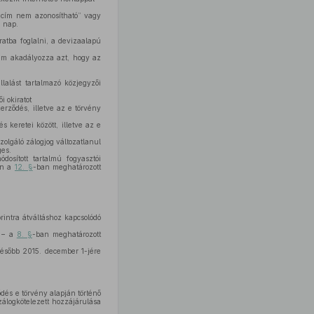
, „cím nem azonosítható” vagy
. nap.
ratba foglalni, a devizaalapú
nem akadályozza azt, hogy az
lalást tartalmazó közjegyzői
i okiratot
erződés, illetve az e törvény
s keretei között, illetve az e
zolgáló zálogjog változatlanul
ges.
osított tartalmú fogyasztói
án a
12. §
-ban meghatározott
rintra átváltáshoz kapcsolódó
l – a
8. §
-ban meghatározott
ésőbb 2015. december 1-jére
dés e törvény alapján történő
zálogkötelezett hozzájárulása