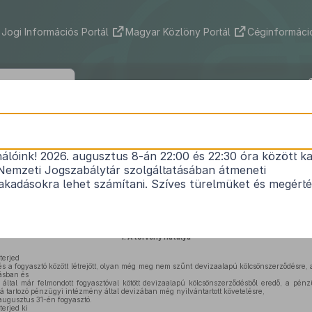
Jogi Információs Portál
Magyar Közlöny Portál
Céginformáció
2015. évi CXLV. törvény
nálóink! 2026. augusztus 8-án 22:00 és 22:30 óra között ka
i kölcsönszerződésekből eredő követelések forin
Nemzeti Jogszabálytár szolgáltatásában átmeneti
1
kapcsolatos kérdések rendezéséről
kadásokra lehet számítani. Szíves türelmüket és megért
Hatályos: 2015. 10. 06. –
1.
A törvény hatálya
terjed
 a fogyasztó között létrejött, olyan még meg nem szűnt devizaalapú kölcsönszerződésre, 
tásban és
ltal már felmondott fogyasztóval kötött devizaalapú kölcsönszerződésből eredő, a pén
lá tartozó pénzügyi intézmény által devizában még nyilvántartott követelésre,
augusztus 31-én fogyasztó.
erjed ki