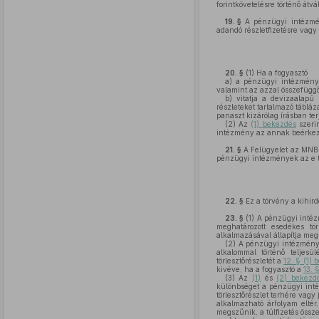
forintkövetelésre történő átv
19. §
A pénzügyi intézmény
adandó részletfizetésre vagy
20. §
(1)
Ha a fogyasztó
a)
a pénzügyi intézménytől
valamint az azzal összefüg
b)
vitatja a devizaalapú k
részleteket tartalmazó tábláz
panaszt kizárólag írásban te
(2)
Az
(1) bekezdés
szerin
intézmény az annak beérkezé
21. §
A Felügyelet az MNB t
pénzügyi intézmények az e t
22. §
Ez a törvény a kihird
23. §
(1)
A pénzügyi intézm
meghatározott esedékes tör
alkalmazásával állapítja meg
(2)
A pénzügyi intézmény a
alkalommal történő teljesü
törlesztőrészletét a
12. § (1) 
kivéve, ha a fogyasztó a
13. 
(3)
Az
(1)
és
(2) bekezd
különbséget a pénzügyi inté
törlesztőrészlet terhére vag
alkalmazható árfolyam eltér
megszűnik, a túlfizetés öss