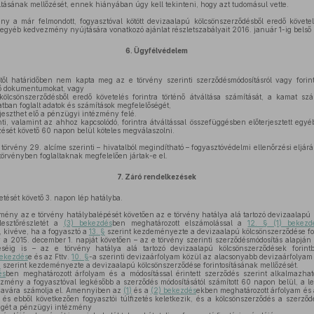
áltásának mellőzését, ennek hiányában úgy kell tekinteni, hogy azt tudomásul vette.
 a már felmondott, fogyasztóval kötött devizaalapú kölcsönszerződésből eredő követel
 egyéb kedvezmény nyújtására vonatkozó ajánlat részletszabályait 2016. január 1-ig belső 
6.
Ügyfélvédelem
 határidőben nem kapta meg az e törvény szerinti szerződésmódosításról vagy forintkö
gő dokumentumokat, vagy
ölcsönszerződésből eredő követelés forintra történő átváltása számítását, a kamat szá
atban foglalt adatok és számítások megfelelőségét,
rjeszthet elő a pénzügyi intézmény felé.
ti, valamint az ahhoz kapcsolódó, forintra átváltással összefüggésben előterjesztett eg
sét követő 60 napon belül köteles megválaszolni.
örvény 29. alcíme szerinti – hivatalból megindítható – fogyasztóvédelmi ellenőrzési eljárá
örvényben foglaltaknak megfelelően jártak-e el.
7.
Záró rendelkezések
etését követő 3. napon lép hatályba.
ény az e törvény hatálybalépését követően az e törvény hatálya alá tartozó devizaalapú 
lesztőrészletét a
(3) bekezdés
ben meghatározott elszámolással a
12. § (1) bekezd
, kivéve, ha a fogyasztó a
13. §
szerint kezdeményezte a devizaalapú kölcsönszerződése for
 2015. december 1. napját követően – az e törvény szerinti szerződésmódosítás alapján fi
léséig is – az e törvény hatálya alá tartozó devizaalapú kölcsönszerződések forin
bekezdés
e és az Fttv.
10. §
-a szerinti devizaárfolyam közül az alacsonyabb devizaárfolyam
§
szerint kezdeményezte a devizaalapú kölcsönszerződése forintosításának mellőzését.
és
ben meghatározott árfolyam és a módosítással érintett szerződés szerint alkalmazhat
zmény a fogyasztóval legkésőbb a szerződés módosításától számított 60 napon belül, a 
y javára számolja el. Amennyiben az
(1)
és a
(2) bekezdés
ekben meghatározott árfolyam és a
, és ebből következően fogyasztói túlfizetés keletkezik, és a kölcsönszerződés a szerző
zegét a pénzügyi intézmény