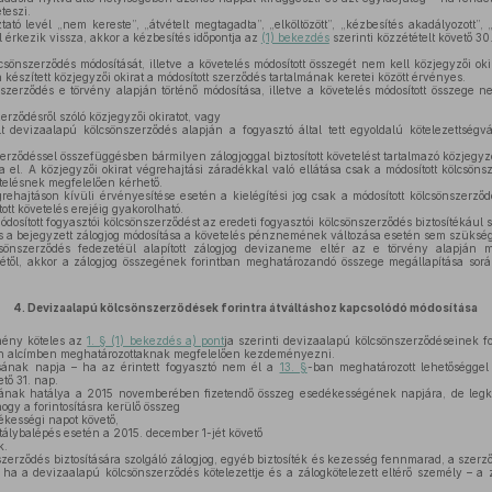
teszi.
tó levél „nem kereste”, „átvételt megtagadta”, „elköltözött”, „kézbesítés akadályozott”
l érkezik vissza, akkor a kézbesítés időpontja az
(1) bekezdés
szerinti közzétételt követő 30
önszerződés módosítását, illetve a követelés módosított összegét nem kell közjegyzői oki
készített közjegyzői okirat a módosított szerződés tartalmának keretei között érvényes.
zerződés e törvény alapján történő módosítása, illetve a követelés módosított összege 
rződésről szóló közjegyzői okiratot, vagy
 devizaalapú kölcsönszerződés alapján a fogyasztó által tett egyoldalú kötelezettségvál
rződéssel összefüggésben bármilyen zálogjoggal biztosított követelést tartalmazó közjegyző
a el. A közjegyzői okirat végrehajtási záradékkal való ellátása csak a módosított kölcsönsz
vetelésnek megfelelően kérhető.
rehajtáson kívüli érvényesítése esetén a kielégítési jog csak a módosított kölcsönszerződé
tott követelés erejéig gyakorolható.
dosított fogyasztói kölcsönszerződést az eredeti fogyasztói kölcsönszerződés biztosítékául s
 és a bejegyzett zálogjog módosítása a követelés pénznemének változása esetén sem szüksé
önszerződés fedezetéül alapított zálogjog devizaneme eltér az e törvény alapján mód
étől, akkor a zálogjog összegének forintban meghatározandó összege megállapítása sor
4.
Devizaalapú kölcsönszerződések forintra átváltáshoz kapcsolódó módosítása
ény köteles az
1. § (1) bekezdés a) pont
ja szerinti devizaalapú kölcsönszerződéseinek fo
en alcímben meghatározottaknak megfelelően kezdeményezni.
ának napja – ha az érintett fogyasztó nem él a
13. §
-ban meghatározott lehetőségge
tő 31. nap.
ának hatálya a 2015 novemberében fizetendő összeg esedékességének napjára, de legk
ogy a forintosításra kerülő összeg
kességi napot követő,
álybalépés esetén a 2015. december 1-jét követő
k.
erződés biztosítására szolgáló zálogjog, egyéb biztosíték és kezesség fennmarad, a szerző
ha a devizaalapú kölcsönszerződés kötelezettje és a zálogkötelezett eltérő személy – a 