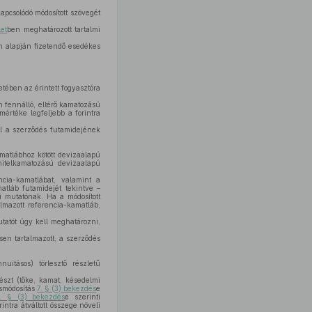
pcsolódó módosított szövegét
let
ben meghatározott tartalmi
m alapján fizetendő esedékes
etében az érintett fogyasztóra
 fennálló, eltérő kamatozású
mértéke legfeljebb a forintra
l a szerződés futamidejének
matlábhoz kötött devizaalapú
 hitelkamatozású devizaalapú
ncia-kamatlábat, valamint a
atláb futamidejét tekintve –
i mutatónak. Ha a módosított
mazott referencia-kamatláb,
tatót úgy kell meghatározni,
sen tartalmazott, a szerződés
itásos) törlesztő részletű
észt (tőke, kamat, késedelmi
ésmódosítás
7. § (3) bekezdés
e
. § (3) bekezdés
e szerinti
intra átváltott összege növeli