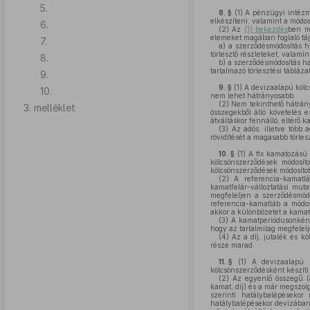
5.
8. §
(1)
A pénzügyi intézmé
elkészíteni, valamint a módo
6.
(2)
Az
(1) bekezdés
ben me
elemeket magában foglaló tájé
7.
a)
a szerződésmódosítás hi
törlesztő részleteket, valamin
8.
b)
a szerződésmódosítás ha
tartalmazó törlesztési táblázat
9.
9. §
(1)
A devizaalapú kölcs
10.
nem lehet hátrányosabb.
(2)
Nem tekinthető hátrány
3. melléklet
összegekből álló követelés e
átváltáskor fennálló, eltérő 
(3)
Az adós, illetve több
rövidítését a magasabb törlesz
10. §
(1)
A fix kamatozású 
kölcsönszerződések módosíto
kölcsönszerződések módosítot
(2)
A referencia-kamatláb
kamatfelár-változtatási mut
megfeleljen a szerződésmódo
referencia-kamatláb a módo
akkor a különbözetet a kamatf
(3)
A kamatperiódusonként 
hogy az tartalmilag megfelel
(4)
Az a díj, jutalék és k
része marad.
11. §
(1)
A devizaalapú kö
kölcsönszerződésként készíti 
(2)
Az egyenlő összegű (an
kamat, díj) és a már megszol
szerinti hatálybalépésekor
hatálybalépésekor devizában