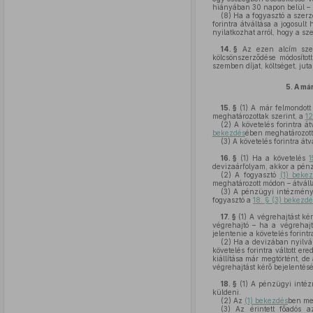
hiányában 30 napon belül – kö
(8)
Ha a fogyasztó a szerző
forintra átváltása a jogosul
nyilatkozhat arról, hogy a sz
14. §
Az ezen alcím szeri
kölcsönszerződése módosíto
szemben díjat, költséget, jut
5.
A má
15. §
(1)
A már felmondott 
meghatározottak szerint, a
12
(2)
A követelés forintra á
bekezdés
ében meghatározott 
(3)
A követelés forintra át
16. §
(1)
Ha a követelés
1
devizaárfolyam, akkor a pén
(2)
A fogyasztó
(1) beke
meghatározott módon – átválla
(3)
A pénzügyi intézmén
fogyasztó a
18. § (3) bekezdé
17. §
(1)
A végrehajtást kér
végrehajtó – ha a végrehajt
jelentenie a követelés forint
(2)
Ha a devizában nyilvánt
követelés forintra váltott er
kiállítása már megtörtént, d
végrehajtást kérő bejelentés
18. §
(1)
A pénzügyi intézmé
küldeni.
(2)
Az
(1) bekezdés
ben me
(3)
Az érintett főadós 