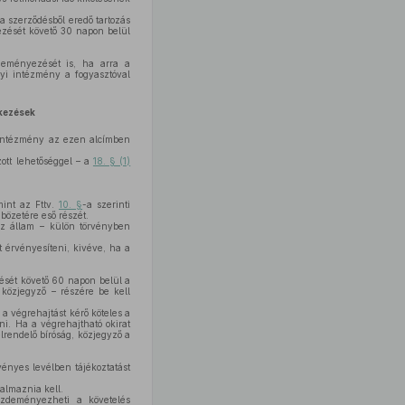
a szerződésből eredő tartozás
jezését követő 30 napon belül
deményezését is, ha arra a
yi intézmény a fogyasztóval
kezések
i intézmény az ezen alcímben
ott lehetőséggel – a
18. § (1)
mint az Fttv.
10. §
-a szerinti
özetére eső részét.
az állam – külön törvényben
 érvényesíteni, kivéve, ha a
dését követő 60 napon belül a
 közjegyző – részére be kell
 a végrehajtást kérő köteles a
eni. Ha a végrehajtható okirat
lrendelő bíróság, közjegyző a
vényes levélben tájékoztatást
talmaznia kell.
ezdeményezheti a követelés