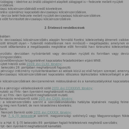
lzálogjog – ideértve az önálló zálogként alapított zálogjogot is – fedezete mellett nyújtott
erződésre,
lapú kölcsönszerződésből eredő követelésre,
izetési számlához kapcsolódó devizaalapú kölcsönszerződésre,
 deviza betét fedezete mellett nyújtott devizaalapú kölcsönszerződésre,
előtt forintosított devizaalapú kölcsönszerződésre.
2.
Értelmező rendelkezések
ásában:
és:
devizaalapú kölcsönszerződés alapján fennálló fizetési kötelezettség átmeneti csök
zött létrejött olyan – futamidő módosításnak nem minősülő – megállapodás, amelynek 
zott időtartamára a megállapodás megkötése előtt fennálló havi törlesztési kötelezettsé
erződés:
devizában nyilvántartott vagy devizában nyújtott és forintban vagy devizá
ízingszerződés;
özvetítőrendszer felügyeletével kapcsolatos feladatkörében eljáró MNB;
tott hitelről szóló
2009. évi CLXII. törvény
;
1) bekezdés 28. pontjában meghatározott fogyasztó;
 pénzügyi intézmény nyilvántartásaiban az adósok közül az első helyen szerepel, amenny
evizaalapú kölcsönszerződéssel kapcsolatos időszakos tájékoztatási kötelezettségét a pé
i kölcsönszerződések devizanemének módosulásával és a kamatszabályokkal kapcsolatos
 és a pénzügyi vállalkozásokról szóló
2013. évi CCXXXVII. törvény
;
mutató:
az Fhtv.-ben ilyenként meghatározott mutató;
ó:
az Fhtv.-ben ilyenként meghatározott mutató;
formációs rendszerről szóló
2011. évi CXXII. törvény
;
:
a kölcsönszerződés szerint a szerződésmódosítás hatályba lépésének napjáig felme
 még meg nem fizetett, de nem késedelmes követelés;
Bank;
 Nemzeti Bankról szóló
2013. évi CXXXIX. törvény
;
 Hpt.
7. § (1) bekezdés
e szerinti, magyarországi székhelyű vagy Magyarországon fiókt
s:
a Hpt. 6. § (1) bekezdés 89. pontjában foglalt feltételeknek megfelelő szerződés;
Hpt.-ben ilyenként meghatározott kamatláb.