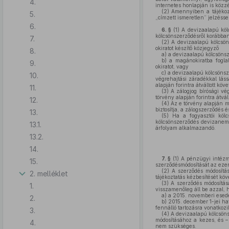
4.
internetes honlapján is közzé
(2)
Amennyiben a tájékozta
5.
„címzett ismeretlen” jelzésse
6.
6. §
(1)
A devizaalapú kölcs
kölcsönszerződésről korábban 
7.
(2)
A devizaalapú kölcsöns
okiratot készítő közjegyző
8.
a)
a devizaalapú kölcsönsze
b)
a magánokiratba foglalt
9.
okiratot, vagy
c)
a devizaalapú kölcsönsze
10.
végrehajtási záradékkal láss
alapján forintra átváltott kö
11.
(3)
A zálogjog bírósági vég
törvény alapján forintra átvál
12.
(4)
Az e törvény alapján mó
biztosítja, a zálogszerződés
13.
(5)
Ha a fogyasztói kölcs
kölcsönszerződés devizanem
13.1.
árfolyam alkalmazandó.
13.2.
14.
7. §
(1)
A pénzügyi intézm
15.
szerződésmódosítását az ez
(2)
A szerződés módosítás
2. melléklet
tájékoztatás kézbesítését köve
(3)
A szerződés módosítás
1.
visszamenőleg áll be azzal, h
a)
a 2015. novemberi esedé
2.
b)
2015. december 1-jei hat
fennálló tartozásra vonatkozi
3.
(4)
A devizaalapú kölcsönsz
módosításához a kezes, és – 
4.
nem szükséges.