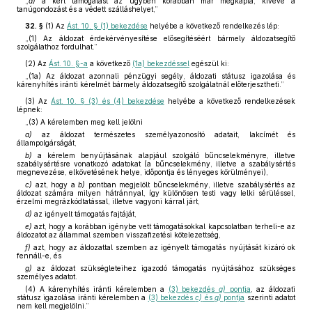
„
a)
a kért támogatást az ügyben korábban már megkapta, kivéve a
tanúgondozást és a védett szálláshelyet,”
32. §
(1)
Az
Ást. 10. § (1) bekezdése
helyébe a következő rendelkezés lép:
„(1) Az áldozat érdekérvényesítése elősegítéséért bármely áldozatsegítő
szolgálathoz fordulhat.”
(2)
Az
Ást. 10. §-a
a következő
(1a) bekezdéssel
egészül ki:
„(1a) Az áldozat azonnali pénzügyi segély, áldozati státusz igazolása és
kárenyhítés iránti kérelmét bármely áldozatsegítő szolgálatnál előterjesztheti.”
(3)
Az
Ást. 10. § (3) és (4) bekezdése
helyébe a következő rendelkezések
lépnek:
„(3) A kérelemben meg kell jelölni
a)
az áldozat természetes személyazonosító adatait, lakcímét és
állampolgárságát,
b)
a kérelem benyújtásának alapjául szolgáló bűncselekményre, illetve
szabálysértésre vonatkozó adatokat (a bűncselekmény, illetve a szabálysértés
megnevezése, elkövetésének helye, időpontja és lényeges körülményei),
c)
azt, hogy a
b)
pontban megjelölt bűncselekmény, illetve szabálysértés az
áldozat számára milyen hátránnyal, így különösen testi vagy lelki sérüléssel,
érzelmi megrázkódtatással, illetve vagyoni kárral járt,
d)
az igényelt támogatás fajtáját,
e)
azt, hogy a korábban igénybe vett támogatásokkal kapcsolatban terheli-e az
áldozatot az állammal szemben visszafizetési kötelezettség,
f)
azt, hogy az áldozattal szemben az igényelt támogatás nyújtását kizáró ok
fennáll-e, és
g)
az áldozat szükségleteihez igazodó támogatás nyújtásához szükséges
személyes adatot.
(4) A kárenyhítés iránti kérelemben a
(3) bekezdés
g)
pontja
, az áldozati
státusz igazolása iránti kérelemben a
(3) bekezdés
c)
és
g)
pontja
szerinti adatot
nem kell megjelölni.”