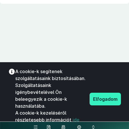
A cookie-k segítenek
szolgáltatásaink biztosításában.
Szolgáltatásaink
igénybevételével Ön
beleegyezik a cookie-k
Elfogadom
használatába.
A cookie-k kezeléséről
részletesebb információt
ide
kattintva olvashat.