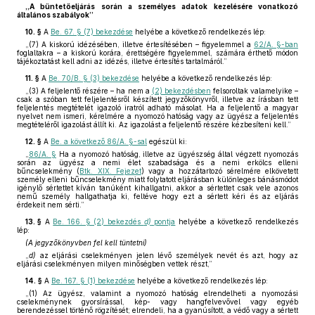
„A büntetőeljárás során a személyes adatok kezelésére vonatkozó
általános szabályok”
10. §
A
Be. 67. § (7) bekezdése
helyébe a következő rendelkezés lép:
„(7) A kiskorú idézésében, illetve értesítésében – figyelemmel a
62/A. §-ban
foglaltakra – a kiskorú korára, érettségére figyelemmel, számára érthető módon
tájékoztatást kell adni az idézés, illetve értesítés tartalmáról.”
11. §
A
Be. 70/B. § (3) bekezdése
helyébe a következő rendelkezés lép:
„(3) A feljelentő részére – ha nem a
(2) bekezdésben
felsoroltak valamelyike –
csak a szóban tett feljelentésről készített jegyzőkönyvről, illetve az írásban tett
feljelentés megtételét igazoló iratról adható másolat. Ha a feljelentő a magyar
nyelvet nem ismeri, kérelmére a nyomozó hatóság vagy az ügyész a feljelentés
megtételéről igazolást állít ki. Az igazolást a feljelentő részére kézbesíteni kell.”
12. §
A
Be. a következő 86/A. §-sal
egészül ki:
„
86/A. §
Ha a nyomozó hatóság, illetve az ügyészség által végzett nyomozás
során az ügyész a nemi élet szabadsága és a nemi erkölcs elleni
bűncselekmény (
Btk. XIX. Fejezet
) vagy a hozzátartozó sérelmére elkövetett
személy elleni bűncselekmény miatt folytatott eljárásban különleges bánásmódot
igénylő sértettet kíván tanúként kihallgatni, akkor a sértettet csak vele azonos
nemű személy hallgathatja ki, feltéve hogy ezt a sértett kéri és az eljárás
érdekeit nem sérti.”
13. §
A
Be. 166. § (2) bekezdés
d)
pontja
helyébe a következő rendelkezés
lép:
(A jegyzőkönyvben fel kell tüntetni)
„
d)
az eljárási cselekményen jelen lévő személyek nevét és azt, hogy az
eljárási cselekményen milyen minőségben vettek részt,”
14. §
A
Be. 167. § (1) bekezdése
helyébe a következő rendelkezés lép:
„(1) Az ügyész, valamint a nyomozó hatóság elrendelheti a nyomozási
cselekménynek gyorsírással, kép- vagy hangfelvevővel vagy egyéb
berendezéssel történő rögzítését; elrendeli, ha a gyanúsított, a védő vagy a sértett