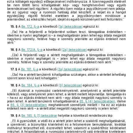
ezt a költségek egyidejű előlegezésével indítványozza. A tizennegyedik életévét
be nem töltött tanú kihallgatását kép- vagy hangfelvevővel vagy egyéb
berendezéssel kell rögzíteni. A rögzítés ilyen módja a jegyzőkönyvet nem pótolja,
de az ügyész vagy a nyomozó hatóság által készített, a képet és a hangot
egyidejűleg rögzítő felvétel esetében a jegyzőkönyvben mindössze a
jelenlevőket, az elkészítés helyét, idejét és egyéb körülményeit kell feltüntetni.”
15. §
A
Be. 172. §-a
a következő
(1a) bekezdéssel
egészül ki:
„(1a) Ha a feljelentő a feljelentést szóban teszi, támogatása érdekében –
ideértve a nyelvi segítséget is – a meghallgatásán jelen lehet egy általa megjelölt
nagykorú személy, feltéve hogy e személy jelenléte az eljárás érdekeit nem
sérti.”
16. §
A
Be. 172/A. §-a
a következő
(2a) bekezdéssel
egészül ki:
„(2a) A feljelentő vagy a sértett meghallgatásán a támogatása érdekében –
ideértve a nyelvi segítséget is – jelen lehet egy általa megjelölt nagykorú
személy, feltéve hogy e személy jelenléte az eljárás érdekeit nem sérti.”
17. §
A
Be. 181. §-a
a következő
(3a) bekezdéssel
egészül ki:
„(3a) Ha a sértett tanúkénti kihallgatása szükséges, akkor a sértettet lehetőség
szerint soron kívül kell kihallgatni.”
18. §
A
Be. 184. §-a
a következő
(9) bekezdéssel
egészül ki:
„(9) Azoknál a nyomozási cselekményeknél, amelyeknél a sértett jelenléte
kötelező, vagy amelyeknél jelen lehet, a sértett mellett képviselője, támogatója és
– ha ez az eljárás érdekeit nem sérti – egy általa megjelölt nagykorú személy is
jelen lehet. A sértett tanúkénti kihallgatásánál a
85. § (4) bekezdésében
, illetve
a
86. § (3) bekezdésében
meghatározott személyek mellett – ha ez az eljárás
érdekeit nem sérti – a sértett által megjelölt nagykorú személy is jelen lehet.”
19. §
A
Be. 185. § (1) bekezdése
helyébe a következő rendelkezés lép:
„(1) A gyanúsított, a védő és a sértett jelen lehet a szakértő meghallgatásánál,
a szemlénél, a bizonyítási kísérletnél és a felismerésre bemutatásnál, továbbá
indítványt terjeszthet elő, észrevételt tehet, valamint a szakértőhöz kérdéseket
intézhet. A felsoroltaknak a nyomozási cselekményről való értesítése kivételesen