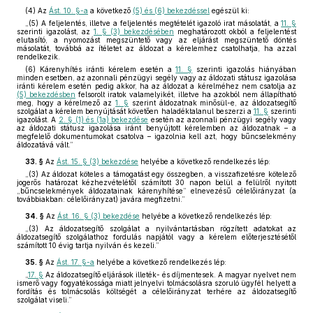
(4)
Az
Ást. 10. §-a
a következő
(5) és (6) bekezdéssel
egészül ki:
„(5) A feljelentés, illetve a feljelentés megtételét igazoló irat másolatát, a
11. §
szerinti igazolást, az
1. § (3) bekezdésében
meghatározott okból a feljelentést
elutasító, a nyomozást megszüntető vagy az eljárást megszüntető döntés
másolatát, továbbá az ítéletet az áldozat a kérelemhez csatolhatja, ha azzal
rendelkezik.
(6) Kárenyhítés iránti kérelem esetén a
11. §
szerinti igazolás hiányában
minden esetben, az azonnali pénzügyi segély vagy az áldozati státusz igazolása
iránti kérelem esetén pedig akkor, ha az áldozat a kérelméhez nem csatolja az
(5) bekezdésben
felsorolt iratok valamelyikét, illetve ha azokból nem állapítható
meg, hogy a kérelmező az
1. §
szerint áldozatnak minősül-e, az áldozatsegítő
szolgálat a kérelem benyújtását követően haladéktalanul beszerzi a
11. §
szerinti
igazolást. A
2. § (1) és (1a) bekezdése
esetén az azonnali pénzügyi segély vagy
az áldozati státusz igazolása iránt benyújtott kérelemben az áldozatnak – a
megfelelő dokumentumokat csatolva – igazolnia kell azt, hogy bűncselekmény
áldozatává vált.”
33. §
Az
Ást. 15. § (3) bekezdése
helyébe a következő rendelkezés lép:
„(3) Az áldozat köteles a támogatást egy összegben, a visszafizetésre kötelező
jogerős határozat kézhezvételétől számított 30 napon belül a felülről nyitott
„bűncselekmények áldozatainak kárenyhítése” elnevezésű célelőirányzat (a
továbbiakban: célelőirányzat) javára megfizetni.”
34. §
Az
Ást. 16. § (3) bekezdése
helyébe a következő rendelkezés lép:
„(3) Az áldozatsegítő szolgálat a nyilvántartásban rögzített adatokat az
áldozatsegítő szolgálathoz fordulás napjától vagy a kérelem előterjesztésétől
számított 10 évig tartja nyilván és kezeli.”
35. §
Az
Ást. 17. §-a
helyébe a következő rendelkezés lép:
„
17. §
Az áldozatsegítő eljárások illeték- és díjmentesek. A magyar nyelvet nem
ismerő vagy fogyatékossága miatt jelnyelvi tolmácsolásra szoruló ügyfél helyett a
fordítás és tolmácsolás költségét a célelőirányzat terhére az áldozatsegítő
szolgálat viseli.”