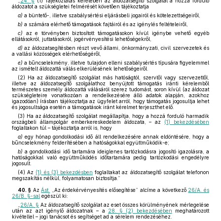
„
24. §
(1) Tájékoztatás keretében az áldozatsegítő szolgálat a hozzá forduló
áldozatot a szükségletei felmérését követően tájékoztatja
a)
a büntető-, illetve szabálysértési eljárásbeli jogairól és kötelezettségeiről,
b)
a számára elérhető támogatások fajtáiról és az igénylés feltételeiről,
c)
az e törvényben biztosított támogatásokon kívül igénybe vehető egyéb
ellátásokról, juttatásokról, jogérvényesítési lehetőségekről,
d)
az áldozatsegítésben részt vevő állami, önkormányzati, civil szervezetek és
a vallási közösségek elérhetőségéről,
e)
a bűncselekmény, illetve tulajdon elleni szabálysértés típusára figyelemmel
az ismételt áldozattá válás elkerülésének lehetőségeiről.
(2) Ha az áldozatsegítő szolgálat más hatóságtól, szervtől vagy szervezettől,
illetve az áldozatsegítő szolgálathoz benyújtott támogatás iránti kérelemből
természetes személy áldozattá válásáról szerez tudomást, soron kívül (az áldozat
szükségleteire vonatkozóan a rendelkezésére álló adatok alapján, azokhoz
igazodóan) írásban tájékoztatja az ügyfelet arról, hogy támogatás jogosultja lehet
és jogosultsága esetén a támogatások iránt kérelmet terjeszthet elő.
(3) Ha az áldozatsegítő szolgálat megállapítja, hogy a hozzá forduló harmadik
országbeli állampolgár emberkereskedelem áldozata, – az
(1) bekezdésében
foglaltakon túl – tájékoztatja arról is, hogy
a)
egy hónap gondolkodási idő áll rendelkezésére annak eldöntésére, hogy a
bűncselekmény felderítésében a hatóságokkal együttműködik-e;
b)
a gondolkodási idő tartamára ideiglenes tartózkodásra jogosító igazolásra, a
hatóságokkal való együttműködés időtartamára pedig tartózkodási engedélyre
jogosult.
(4) Az
(1) és (3) bekezdésben
foglaltakat az áldozatsegítő szolgálat telefonon
megszakítás nélkül, folyamatosan biztosítja.”
40. §
Az
Ást.
„Az érdekérvényesítés elősegítése” alcíme a következő
26/A. és
26/B. §-sal
egészül ki:
„
26/A. §
Az áldozatsegítő szolgálat az eset összes körülményének mérlegelése
után az azt igénylő áldozatnak – a
28. § (2) bekezdésében
meghatározott
kivétellel – jogi tanácsot és segítséget ad a sérelem rendezéséhez.