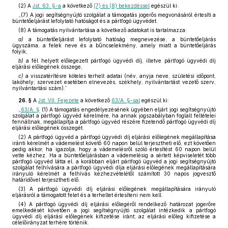
(2)
A
Jst. 63. §-a
a következő
(7) és (8) bekezdéssel
egészül ki:
„(7) A jogi segítségnyújtó szolgálat a támogatás jogerős megvonásáról értesíti a
büntetőeljárást lefolytató hatóságot és a pártfogó ügyvédet.
(8) A támogatás nyilvántartása a következő adatokat is tartalmazza:
a)
a büntetőeljárást lefolytató hatóság megnevezése, a büntetőeljárás
ügyszáma, a felek neve és a bűncselekmény, amely miatt a büntetőeljárás
folyik,
b)
a fél helyett előlegezett pártfogó ügyvédi díj, illetve pártfogó ügyvédi díj
eljárási előlegének összege,
c)
a visszatérítésre köteles terhelt adatai (név, anyja neve, születési időpont,
lakóhely; szervezet esetében elnevezés, székhely, nyilvántartást vezető szerv,
nyilvántartási szám).”
26. §
A
Jst. VII. Fejezete
a következő
63/A. §-sal
egészül ki:
„
63/A. §
(1) A támogatás engedélyezésének ügyében eljárt jogi segítségnyújtó
szolgálat a pártfogó ügyvéd kérelmére, ha annak jogszabályban foglalt feltételei
fennállnak, megállapítja a pártfogó ügyvéd részére fizetendő pártfogó ügyvédi díj
eljárási előlegének összegét.
(2) A pártfogó ügyvéd a pártfogó ügyvédi díj eljárási előlegének megállapítása
iránti kérelmét a vádemelést követő 60 napon belül terjesztheti elő, ezt követően
pedig akkor, ha igazolja, hogy a vádemelésről szóló értesítést 60 napon belül
vette kézhez. Ha a büntetőeljárásban a vádemelésig a sértett képviseletét több
pártfogó ügyvéd látta el, a korábban eljárt pártfogó ügyvéd a jogi segítségnyújtó
szolgálat felhívására a pártfogó ügyvédi díja eljárási előlegének megállapítására
irányuló kérelmét a felhívás kézhezvételétől számított 30 napos jogvesztő
határidővel terjesztheti elő.
(3) A pártfogó ügyvédi díj eljárási előlegének megállapítására irányuló
eljárásról a támogatott felet és a terheltet értesíteni nem kell.
(4) A pártfogó ügyvédi díj eljárási előlegéről rendelkező határozat jogerőre
emelkedését követően a jogi segítségnyújtó szolgálat intézkedik a pártfogó
ügyvédi díj eljárási előlegének kifizetése iránt; az eljárási előleg kifizetése a
célelőirányzat terhére történik.