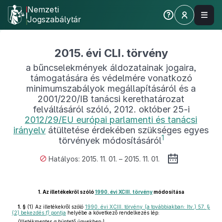
Nemzeti
Jogszabálytár
2015. évi CLI. törvény
a bűncselekmények áldozatainak jogaira,
támogatására és védelmére vonatkozó
minimumszabályok megállapításáról és a
2001/220/IB tanácsi kerethatározat
felváltásáról szóló, 2012. október 25-i
2012/29/EU európai parlamenti és tanácsi
irányelv
átültetése érdekében szükséges egyes
1
törvények módosításáról
Hatályos: 2015. 11. 01. – 2015. 11. 01.
1.
Az illetékekről szóló
1990. évi XCIII. törvény
módosítása
1. §
(1)
Az illetékekről szóló
1990. évi XCIII. törvény (a továbbiakban: Itv.) 57. §
(2) bekezdés
f)
pontja
helyébe a következő rendelkezés lép:
(Illetékmentes a büntető ügyekben:)