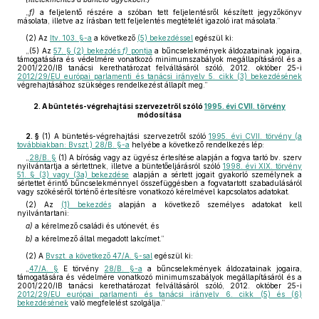
„
f)
a feljelentő részére a szóban tett feljelentésről készített jegyzőkönyv
másolata, illetve az írásban tett feljelentés megtételét igazoló irat másolata.”
(2)
Az
Itv. 103. §-a
a következő
(5) bekezdéssel
egészül ki:
„(5) Az
57. § (2) bekezdés
f)
pontja
a bűncselekmények áldozatainak jogaira,
támogatására és védelmére vonatkozó minimumszabályok megállapításáról és a
2001/220/IB tanácsi kerethatározat felváltásáról szóló, 2012. október 25-i
2012/29/EU európai parlamenti és tanácsi irányelv 5. cikk (3) bekezdésének
végrehajtásához szükséges rendelkezést állapít meg.”
2.
A büntetés-végrehajtási szervezetről szóló
1995. évi CVII. törvény
módosítása
2. §
(1)
A büntetés-végrehajtási szervezetről szóló
1995. évi CVII. törvény (a
továbbiakban: Bvszt.) 28/B. §-a
helyébe a következő rendelkezés lép:
„
28/B. §
(1) A bíróság vagy az ügyész értesítése alapján a fogva tartó bv. szerv
nyilvántartja a sértettnek, illetve a büntetőeljárásról szóló
1998. évi XIX. törvény
51. § (3) vagy (3a) bekezdése
alapján a sértett jogait gyakorló személynek a
sértettet érintő bűncselekménnyel összefüggésben a fogvatartott szabadulásáról
vagy szökéséről történő értesítésre vonatkozó kérelmével kapcsolatos adatokat.
(2) Az
(1) bekezdés
alapján a következő személyes adatokat kell
nyilvántartani:
a)
a kérelmező családi és utónevét, és
b)
a kérelmező által megadott lakcímet.”
(2)
A
Bvszt. a következő 47/A. §-sal
egészül ki:
„
47/A. §
E törvény
28/B. §-a
a bűncselekmények áldozatainak jogaira,
támogatására és védelmére vonatkozó minimumszabályok megállapításáról és a
2001/220/IB tanácsi kerethatározat felváltásáról szóló, 2012. október 25-i
2012/29/EU európai parlamenti és tanácsi irányelv 6. cikk (5) és (6)
bekezdésének
való megfelelést szolgálja.”