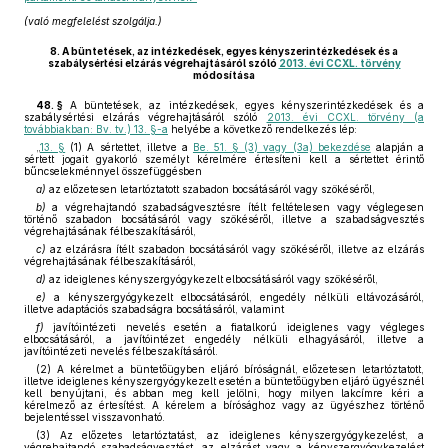
(való megfelelést szolgálja.)
8.
A büntetések, az intézkedések, egyes kényszerintézkedések és a
szabálysértési elzárás végrehajtásáról szóló
2013. évi CCXL. törvény
módosítása
48. §
A büntetések, az intézkedések, egyes kényszerintézkedések és a
szabálysértési elzárás végrehajtásáról szóló
2013. évi CCXL. törvény (a
továbbiakban: Bv. tv.) 13. §-a
helyébe a következő rendelkezés lép:
„
13. §
(1) A sértettet, illetve a
Be. 51. § (3) vagy (3a) bekezdése
alapján a
sértett jogait gyakorló személyt kérelmére értesíteni kell a sértettet érintő
bűncselekménnyel összefüggésben
a)
az előzetesen letartóztatott szabadon bocsátásáról vagy szökéséről,
b)
a végrehajtandó szabadságvesztésre ítélt feltételesen vagy véglegesen
történő szabadon bocsátásáról vagy szökéséről, illetve a szabadságvesztés
végrehajtásának félbeszakításáról,
c)
az elzárásra ítélt szabadon bocsátásáról vagy szökéséről, illetve az elzárás
végrehajtásának félbeszakításáról,
d)
az ideiglenes kényszergyógykezelt elbocsátásáról vagy szökéséről,
e)
a kényszergyógykezelt elbocsátásáról, engedély nélküli eltávozásáról,
illetve adaptációs szabadságra bocsátásáról, valamint
f)
javítóintézeti nevelés esetén a fiatalkorú ideiglenes vagy végleges
elbocsátásáról, a javítóintézet engedély nélküli elhagyásáról, illetve a
javítóintézeti nevelés félbeszakításáról.
(2) A kérelmet a büntetőügyben eljáró bíróságnál, előzetesen letartóztatott,
illetve ideiglenes kényszergyógykezelt esetén a büntetőügyben eljáró ügyésznél
kell benyújtani, és abban meg kell jelölni, hogy milyen lakcímre kéri a
kérelmező az értesítést. A kérelem a bírósághoz vagy az ügyészhez történő
bejelentéssel visszavonható.
(3) Az előzetes letartóztatást, az ideiglenes kényszergyógykezelést, a
végrehajtandó szabadságvesztést, az elzárást vagy a kényszergyógykezelést