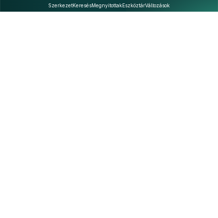
Szerkezet
Keresés
Megnyitottak
Eszköztár
Változások
Kapcsolat
Felhasználási feltételek
PDF
Akadálymentesítési nyilatkozat
Adatkezelési tájékoztató
©
A Nemzeti Jogszabálytárban elérhető szövegek