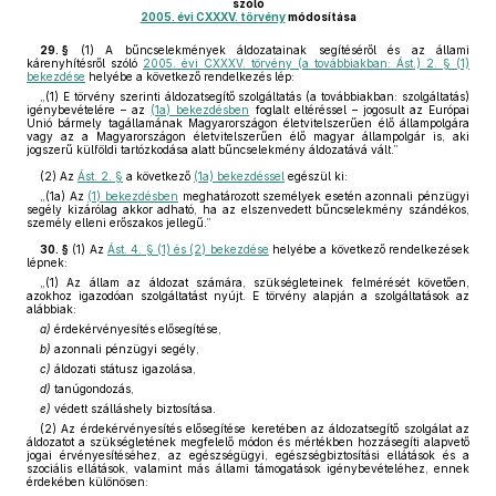
szóló
2005. évi CXXXV. törvény
módosítása
29. §
(1)
A bűncselekmények áldozatainak segítéséről és az állami
kárenyhítésről szóló
2005. évi CXXXV. törvény (a továbbiakban: Ást.) 2. § (1)
bekezdése
helyébe a következő rendelkezés lép:
„(1) E törvény szerinti áldozatsegítő szolgáltatás (a továbbiakban: szolgáltatás)
igénybevételére – az
(1a) bekezdésben
foglalt eltéréssel – jogosult az Európai
Unió bármely tagállamának Magyarországon életvitelszerűen élő állampolgára
vagy az a Magyarországon életvitelszerűen élő magyar állampolgár is, aki
jogszerű külföldi tartózkodása alatt bűncselekmény áldozatává vált.”
(2)
Az
Ást. 2. §
a következő
(1a) bekezdéssel
egészül ki:
„(1a) Az
(1) bekezdésben
meghatározott személyek esetén azonnali pénzügyi
segély kizárólag akkor adható, ha az elszenvedett bűncselekmény szándékos,
személy elleni erőszakos jellegű.”
30. §
(1)
Az
Ást. 4. § (1) és (2) bekezdése
helyébe a következő rendelkezések
lépnek:
„(1) Az állam az áldozat számára, szükségleteinek felmérését követően,
azokhoz igazodóan szolgáltatást nyújt. E törvény alapján a szolgáltatások az
alábbiak:
a)
érdekérvényesítés elősegítése,
b)
azonnali pénzügyi segély,
c)
áldozati státusz igazolása,
d)
tanúgondozás,
e)
védett szálláshely biztosítása.
(2) Az érdekérvényesítés elősegítése keretében az áldozatsegítő szolgálat az
áldozatot a szükségletének megfelelő módon és mértékben hozzásegíti alapvető
jogai érvényesítéséhez, az egészségügyi, egészségbiztosítási ellátások és a
szociális ellátások, valamint más állami támogatások igénybevételéhez, ennek
érdekében különösen: