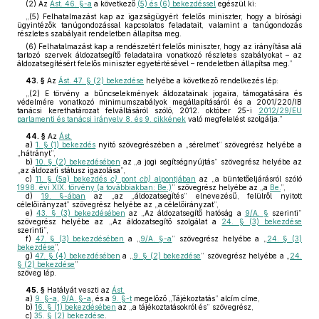
(2)
Az
Ást. 46. §-a
a következő
(5) és (6) bekezdéssel
egészül ki:
„(5) Felhatalmazást kap az igazságügyért felelős miniszter, hogy a bírósági
ügyintézők tanúgondozással kapcsolatos feladatait, valamint a tanúgondozás
részletes szabályait rendeletben állapítsa meg.
(6) Felhatalmazást kap a rendészetért felelős miniszter, hogy az irányítása alá
tartozó szervek áldozatsegítő feladataira vonatkozó részletes szabályokat – az
áldozatsegítésért felelős miniszter egyetértésével – rendeletben állapítsa meg.”
43. §
Az
Ást. 47. § (2) bekezdése
helyébe a következő rendelkezés lép:
„(2) E törvény a bűncselekmények áldozatainak jogaira, támogatására és
védelmére vonatkozó minimumszabályok megállapításáról és a 2001/220/IB
tanácsi kerethatározat felváltásáról szóló, 2012. október 25-i
2012/29/EU
parlamenti és tanácsi irányelv 8. és 9. cikkének
való megfelelést szolgálja.”
44. §
Az
Ást.
a)
1. § (1) bekezdés
nyitó szövegrészében a „sérelmet” szövegrész helyébe a
„hátrányt”,
b)
10. § (2) bekezdésében
az „a jogi segítségnyújtás” szövegrész helyébe az
„az áldozati státusz igazolása”,
c)
11. § (5a) bekezdés
c)
pont
cb)
alpontjában
az „a büntetőeljárásról szóló
1998. évi XIX. törvény (a továbbiakban: Be.)
” szövegrész helyébe az „a
Be.
”,
d)
19. §-ában
az „az „áldozatsegítés” elnevezésű, felülről nyitott
célelőirányzat” szövegrész helyébe az „a célelőirányzat”,
e)
43. § (3) bekezdésében
az „Az áldozatsegítő hatóság a
9/A. §
szerinti”
szövegrész helyébe az „Az áldozatsegítő szolgálat a
24. § (3) bekezdése
szerinti”,
f)
47. § (3) bekezdésében
a „
9/A. §-a
” szövegrész helyébe a „
24. § (3)
bekezdése
”,
g)
47. § (4) bekezdésében
a „
9. § (2) bekezdése
” szövegrész helyébe a „
24.
§ (2) bekezdése
”
szöveg lép.
45. §
Hatályát veszti az
Ást.
a)
9. §-a
,
9/A. §-a
, és a
9. §-t
megelőző „Tájékoztatás” alcím címe,
b)
16. § (1) bekezdésében
az „a tájékoztatásokról és” szövegrész,
c)
35. § (2) bekezdése
.