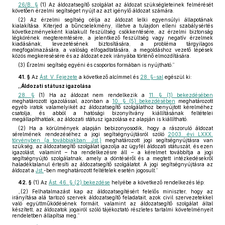
26/B. §
(1) Az áldozatsegítő szolgálat az áldozat szükségleteinek felmérését
követően érzelmi segítséget nyújt az azt igénylő áldozat számára.
(2) Az érzelmi segítség célja az áldozat lelki egyensúlyi állapotának
kialakítása. Kiterjed a bűncselekmény, illetve a tulajdon elleni szabálysértés
következményeként kialakult feszültség csökkentésére, az érzelmi biztonság
légkörének megteremtésére, a jelentkező feszültség vagy negatív érzelmek
kiadásának, levezetésének biztosítására, a probléma tárgyilagos
megfogalmazására, a valóság elfogadtatására, a megoldáshoz vezető lépések
közös megkeresésére és az áldozat ezek irányába történő elmozdítására.
(3) Érzelmi segítség egyéni és csoportos formában is nyújtható.”
41. §
Az
Ást. V. Fejezete
a következő alcímmel és
28. §-sal
egészül ki:
„Áldozati státusz igazolása
28. §
(1) Ha az áldozat nem rendelkezik a
11. § (1) bekezdésében
meghatározott igazolással, azonban a
10. § (5) bekezdésében
meghatározott
egyéb iratok valamelyikét az áldozatsegítő szolgálathoz benyújtott kérelméhez
csatolja, és abból a hatósági bizonyítvány kiállításának feltételei
megállapíthatóak, az áldozati státusz igazolása ez alapján is kiállítható.
(2) Ha a körülmények alapján bebizonyosodik, hogy a rászoruló áldozat
sérelmének rendezéséhez a jogi segítségnyújtásról szóló
2003. évi LXXX.
törvényben (a továbbiakban: Jst.)
meghatározott jogi segítségnyújtásra van
szükség, az áldozatsegítő szolgálat igazolja az ügyfél áldozati státuszát, és ezen
igazolást, valamint – ha rendelkezésre áll – a kérelmet továbbítja a jogi
segítségnyújtó szolgálatnak, amely a döntéséről és a megtett intézkedésekről
haladéktalanul értesíti az áldozatsegítő szolgálatot. A jogi segítségnyújtásra az
áldozat a
Jst.
-ben meghatározott feltételek esetén jogosult.”
42. §
(1)
Az
Ást. 46. § (2) bekezdése
helyébe a következő rendelkezés lép:
„(2) Felhatalmazást kap az áldozatsegítésért felelős miniszter, hogy az
irányítása alá tartozó szervek áldozatsegítő feladatait, azok civil szervezetekkel
való együttműködésének formáit, valamint az áldozatsegítő szolgálat által
készített, az áldozatok jogairól szóló tájékoztató részletes tartalmi követelményeit
rendeletben állapítsa meg.”