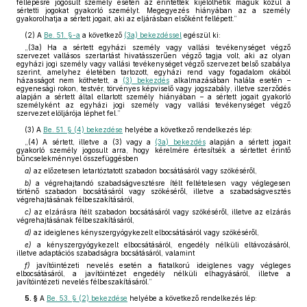
fellépésre jogosult személy esetén az érintettek kijelölhetik maguk közül a
sértetti jogokat gyakorló személyt. Megegyezés hiányában az a személy
gyakorolhatja a sértett jogait, aki az eljárásban elsőként fellépett.”
(2)
A
Be. 51. §-a
a következő
(3a) bekezdéssel
egészül ki:
„(3a) Ha a sértett egyházi személy vagy vallási tevékenységet végző
szervezet vallásos szertartást hivatásszerűen végző tagja volt, aki az olyan
egyházi jogi személy vagy vallási tevékenységet végző szervezet belső szabálya
szerint, amelyhez életében tartozott, egyházi rend vagy fogadalom okából
házasságot nem köthetett, a
(3) bekezdés
alkalmazásában halála esetén –
egyenesági rokon, testvér, törvényes képviselő vagy jogszabály, illetve szerződés
alapján a sértett által eltartott személy hiányában – a sértett jogait gyakorló
személyként az egyházi jogi személy vagy vallási tevékenységet végző
szervezet elöljárója léphet fel.”
(3)
A
Be. 51. § (4) bekezdése
helyébe a következő rendelkezés lép:
„(4) A sértett, illetve a (3) vagy a
(3a) bekezdés
alapján a sértett jogait
gyakorló személy jogosult arra, hogy kérelmére értesítsék a sértettet érintő
bűncselekménnyel összefüggésben
a)
az előzetesen letartóztatott szabadon bocsátásáról vagy szökéséről,
b)
a végrehajtandó szabadságvesztésre ítélt feltételesen vagy véglegesen
történő szabadon bocsátásáról vagy szökéséről, illetve a szabadságvesztés
végrehajtásának félbeszakításáról,
c)
az elzárásra ítélt szabadon bocsátásáról vagy szökéséről, illetve az elzárás
végrehajtásának félbeszakításáról,
d)
az ideiglenes kényszergyógykezelt elbocsátásáról vagy szökéséről,
e)
a kényszergyógykezelt elbocsátásáról, engedély nélküli eltávozásáról,
illetve adaptációs szabadságra bocsátásáról, valamint
f)
javítóintézeti nevelés esetén a fiatalkorú ideiglenes vagy végleges
elbocsátásáról, a javítóintézet engedély nélküli elhagyásáról, illetve a
javítóintézeti nevelés félbeszakításáról.”
5. §
A
Be. 53. § (2) bekezdése
helyébe a következő rendelkezés lép: