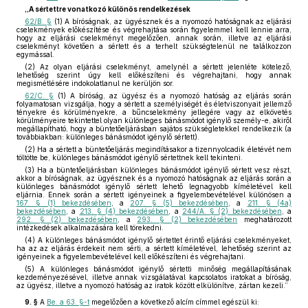
„A sértettre vonatkozó különös rendelkezések
62/B. §
(1) A bíróságnak, az ügyésznek és a nyomozó hatóságnak az eljárási
cselekmények előkészítése és végrehajtása során figyelemmel kell lennie arra,
hogy az eljárási cselekményt megelőzően, annak során, illetve az eljárási
cselekményt követően a sértett és a terhelt szükségtelenül ne találkozzon
egymással.
(2) Az olyan eljárási cselekményt, amelynél a sértett jelenléte kötelező,
lehetőség szerint úgy kell előkészíteni és végrehajtani, hogy annak
megismétlésére indokolatlanul ne kerüljön sor.
62/C. §
(1) A bíróság, az ügyész és a nyomozó hatóság az eljárás során
folyamatosan vizsgálja, hogy a sértett a személyiségét és életviszonyait jellemző
tényekre és körülményekre, a bűncselekmény jellegére vagy az elkövetés
körülményeire tekintettel olyan különleges bánásmódot igénylő személy-e, akiről
megállapítható, hogy a büntetőeljárásban sajátos szükségletekkel rendelkezik (a
továbbiakban: különleges bánásmódot igénylő sértett).
(2) Ha a sértett a büntetőeljárás megindításakor a tizennyolcadik életévét nem
töltötte be, különleges bánásmódot igénylő sértettnek kell tekinteni.
(3) Ha a büntetőeljárásban különleges bánásmódot igénylő sértett vesz részt,
akkor a bíróságnak, az ügyésznek és a nyomozó hatóságnak az eljárás során a
különleges bánásmódot igénylő sértett lehető legnagyobb kíméletével kell
eljárnia. Ennek során a sértett igényeinek a figyelembevételével különösen a
167. § (1) bekezdésében
, a
207. § (5) bekezdésében
, a
211. § (4a)
bekezdésében
, a
213. § (4) bekezdésében
, a
244/A. § (2) bekezdésében
, a
292. § (2) bekezdésében
, a
293. § (2) bekezdésében
meghatározott
intézkedések alkalmazására kell törekedni.
(4) A különleges bánásmódot igénylő sértettet érintő eljárási cselekményeket,
ha az az eljárás érdekeit nem sérti, a sértett kíméletével, lehetőség szerint az
igényeinek a figyelembevételével kell előkészíteni és végrehajtani.
(5) A különleges bánásmódot igénylő sértetti minőség megállapításának
kezdeményezésével, illetve annak vizsgálatával kapcsolatos iratokat a bíróság,
az ügyész, illetve a nyomozó hatóság az iratok között elkülönítve, zártan kezeli.”
9. §
A
Be. a 63. §-t
megelőzően a következő alcím címmel egészül ki: