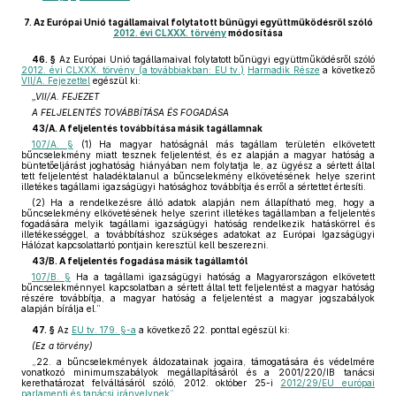
7.
Az Európai Unió tagállamaival folytatott bűnügyi együttműködésről szóló
2012. évi CLXXX. törvény
módosítása
46. §
Az Európai Unió tagállamaival folytatott bűnügyi együttműködésről szóló
2012. évi CLXXX. törvény (a továbbiakban: EU tv.)
Harmadik Része
a következő
VII/A. Fejezettel
egészül ki:
„VII/A. FEJEZET
A FELJELENTÉS TOVÁBBÍTÁSA ÉS FOGADÁSA
43/A. A feljelentés továbbítása másik tagállamnak
107/A. §
(1) Ha magyar hatóságnál más tagállam területén elkövetett
bűncselekmény miatt tesznek feljelentést, és ez alapján a magyar hatóság a
büntetőeljárást joghatóság hiányában nem folytatja le, az ügyész a sértett által
tett feljelentést haladéktalanul a bűncselekmény elkövetésének helye szerint
illetékes tagállami igazságügyi hatósághoz továbbítja és erről a sértettet értesíti.
(2) Ha a rendelkezésre álló adatok alapján nem állapítható meg, hogy a
bűncselekmény elkövetésének helye szerint illetékes tagállamban a feljelentés
fogadására melyik tagállami igazságügyi hatóság rendelkezik hatáskörrel és
illetékességgel, a továbbításhoz szükséges adatokat az Európai Igazságügyi
Hálózat kapcsolattartó pontjain keresztül kell beszerezni.
43/B. A feljelentés fogadása másik tagállamtól
107/B. §
Ha a tagállami igazságügyi hatóság a Magyarországon elkövetett
bűncselekménnyel kapcsolatban a sértett által tett feljelentést a magyar hatóság
részére továbbítja, a magyar hatóság a feljelentést a magyar jogszabályok
alapján bírálja el.”
47. §
Az
EU tv. 179. §-a
a következő 22. ponttal egészül ki:
(Ez a törvény)
„22. a bűncselekmények áldozatainak jogaira, támogatására és védelmére
vonatkozó minimumszabályok megállapításáról és a 2001/220/IB tanácsi
kerethatározat felváltásáról szóló, 2012. október 25-i
2012/29/EU európai
parlamenti és tanácsi irányelvnek”