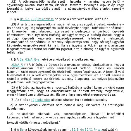
„(2) A pótmagánvádló halála esetén helyébe – harminc napon belül –
egyenesági rokona, házastársa, élettársa, testvére, törvényes képviselője vagy
jogszabály, illetve szerződés alapján a pótmagánvádló által eltartott személy
léphet.”
6. §
A
Be. 57. § (3) bekezdése
helyébe a következő rendelkezés lép:
„(3) A sértett, a magánvádló, a magánfél vagy az egyéb érdekelt kérelmére –
ha annak a jogi segítségnyújtásról szóló törvényben foglalt feltételei fennállnak –
a törvényben meghatározott szervezet engedélyezi a pártfogó ügyvédi
képviseletet. Ha a nyomozó hatóság, az ügyész vagy a bíróság észleli, hogy a
pártfogó ügyvédi képviselet engedélyezésének feltételei a felsoroltak
valamelyikénél fennállnak, e személyt tájékoztatja arról, hogy pártfogó ügyvédi
képviselet engedélyezését kérheti. Ha az ügyész a Polgári perrendtartásban
meghatározottak szerint perindításra jogosult, erre a bíróság az ügyész figyelmét
felhívhatja.”
7. §
A
Be. 62/A. §-a
helyébe a következő rendelkezés lép:
„
62/A. §
(1) A bíróság, az ügyész és a nyomozó hatóság törekszik arra, hogy a
büntetőeljárásban részt vevő személyekkel történő írásbeli és szóbeli
kommunikáció során egyszerű és közérthető módon fogalmazzon. A jogokról való
tájékoztatást és a kötelezettségekre való figyelmeztetést az érintett személy
számára érthető módon, az érintett személy állapotára, személyes jellemzőire
figyelemmel kell megfogalmazni.
(2) A bíróság, az ügyész és a nyomozó hatóság a szóbeli kommunikáció során
meggyőződik arról, hogy az elmondottakat az érintett személy megértette-e,
ennek hiányában a tájékoztatást, illetve a figyelmeztetést megmagyarázza.
(3) Az (1) és a
(2) bekezdés
alkalmazásakor, ha az érintett személy
a)
a tizennyolcadik életévét nem haladta meg, életkorára és érettségére
figyelemmel,
b)
hallássérült, siketvak, vak, beszédképtelen, illetve – beszámítási
képességre tekintet nélkül – kóros elmeállapotú, az állapotára figyelemmel,
fokozott körültekintéssel kell eljárni.”
8. §
A
Be.
a következő alcímmel, valamint
62/B. és 62/C. §-sal
egészül ki: