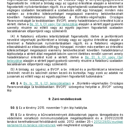
foganatosító bv. intézet a bíróság vagy az ügyész értesítése alapján a kérelmet a
fogvatartotti nyilvántartásban rögzíti, és a végrehajtandó szabadságvesztésre ítélt
végleges szabadon bocsátásáról a szabadulás előtt egy hónappal, minden más
esetben az értesítési kötelezettséget megalapozó esemény bekövetkezését
követően haladéktalanul tájékoztatja a Büntetés-végrehajtás Országos
Parancsnokságát (a továbbiakban: BVOP), amely haladéktalanul értesítést küld a
sértett, illetve a
Be. 51. § (3) vagy (3a) bekezdése
alapján a sértett jogait gyakorló
személy részére az elítélt vagy az egyéb jogcímen fogvatartott szabadon
bocsátásának időpontjáról vagy szökéséről.
(4) A fiatalkorú előzetes letartóztatását foganatosító, illetve a javítóintézeti
nevelést végrehajtó javítóintézet a bíróság vagy az ügyész értesítése alapján a
kérelmet a fiatalkorúak nyilvántartásában rögzíti, és a fiatalkorú végleges
elbocsátásáról az elbocsátás előtt egy hónappal, minden más esetben az értesítési
kötelezettséget megalapozó esemény bekövetkezését követően haladéktalanul
tájékoztatja a sértett által megadott lakcím szerint illetékes rendőri szervet, amely
haladéktalanul értesítést küld a sértett, illetve a
Be. 51. § (3) vagy (3a)
bekezdése
alapján a sértett jogait gyakorló személy részére a fiatalkorú szabadon
bocsátásának időpontjáról vagy szökéséről.
(5) A bíróság, az ügyész, a BVOP, a bv. intézet és a javítóintézet a kérelmező
kérelmét, nevét és lakcímét zártan kezeli és biztosítja, hogy ezek az adatok ne
jussanak az elítélt vagy az egyéb jogcímen fogvatartott tudomására.”
49. §
A
Bv. tv. 18. § (2) bekezdésében
a „Büntetés-végrehajtás Országos
Parancsnoksága (a továbbiakban: BVOP)” szövegrész helyébe a „BVOP” szöveg
lép.
9.
Záró rendelkezések
50. §
Ez a törvény 2015. november 1-jén lép hatályba.
51. §
Ez a törvény a bűncselekmények áldozatainak jogaira, támogatására és
védelmére vonatkozó minimumszabályok megállapításáról és a 2001/220/IB
tanácsi kerethatározat felváltásáról szóló, 2012. október 25-i
2012/29/EU európai
parlamenti és tanácsi irányelvnek
való megfelelést szolgálja.