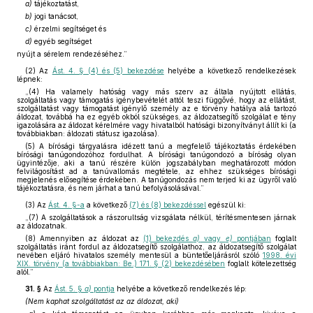
a)
tájékoztatást,
b)
jogi tanácsot,
c)
érzelmi segítséget és
d)
egyéb segítséget
nyújt a sérelem rendezéséhez.”
(2)
Az
Ást. 4. § (4) és (5) bekezdése
helyébe a következő rendelkezések
lépnek:
„(4) Ha valamely hatóság vagy más szerv az általa nyújtott ellátás,
szolgáltatás vagy támogatás igénybevételét attól teszi függővé, hogy az ellátást,
szolgáltatást vagy támogatást igénylő személy az e törvény hatálya alá tartozó
áldozat, továbbá ha ez egyéb okból szükséges, az áldozatsegítő szolgálat e tény
igazolására az áldozat kérelmére vagy hivatalból hatósági bizonyítványt állít ki (a
továbbiakban: áldozati státusz igazolása).
(5) A bírósági tárgyalásra idézett tanú a megfelelő tájékoztatás érdekében
bírósági tanúgondozóhoz fordulhat. A bírósági tanúgondozó a bíróság olyan
ügyintézője, aki a tanú részére külön jogszabályban meghatározott módon
felvilágosítást ad a tanúvallomás megtétele, az ehhez szükséges bírósági
megjelenés elősegítése érdekében. A tanúgondozás nem terjed ki az ügyről való
tájékoztatásra, és nem járhat a tanú befolyásolásával.”
(3)
Az
Ást. 4. §-a
a következő
(7) és (8) bekezdéssel
egészül ki:
„(7) A szolgáltatások a rászorultság vizsgálata nélkül, térítésmentesen járnak
az áldozatnak.
(8) Amennyiben az áldozat az
(1) bekezdés
a)
vagy
e)
pontjában
foglalt
szolgáltatás iránt fordul az áldozatsegítő szolgálathoz, az áldozatsegítő szolgálat
nevében eljáró hivatalos személy mentesül a büntetőeljárásról szóló
1998. évi
XIX. törvény (a továbbiakban: Be.) 171. § (2) bekezdésében
foglalt kötelezettség
alól.”
31. §
Az
Ást. 5. §
a)
pontja
helyébe a következő rendelkezés lép:
(Nem kaphat szolgáltatást az az áldozat, aki)