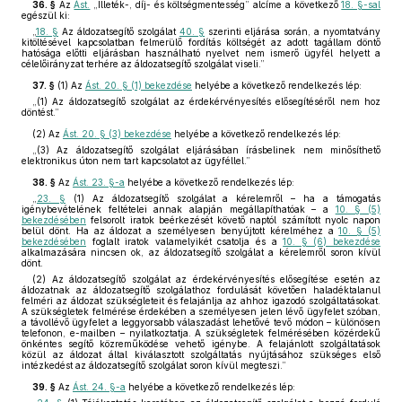
36. §
Az
Ást.
„Illeték-, díj- és költségmentesség” alcíme a következő
18. §-sal
egészül ki:
„
18. §
Az áldozatsegítő szolgálat
40. §
szerinti eljárása során, a nyomtatvány
kitöltésével kapcsolatban felmerülő fordítás költségét az adott tagállam döntő
hatósága előtti eljárásban használható nyelvet nem ismerő ügyfél helyett a
célelőirányzat terhére az áldozatsegítő szolgálat viseli.”
37. §
(1)
Az
Ást. 20. § (1) bekezdése
helyébe a következő rendelkezés lép:
„(1) Az áldozatsegítő szolgálat az érdekérvényesítés elősegítéséről nem hoz
döntést.”
(2)
Az
Ást. 20. § (3) bekezdése
helyébe a következő rendelkezés lép:
„(3) Az áldozatsegítő szolgálat eljárásában írásbelinek nem minősíthető
elektronikus úton nem tart kapcsolatot az ügyféllel.”
38. §
Az
Ást. 23. §-a
helyébe a következő rendelkezés lép:
„
23. §
(1) Az áldozatsegítő szolgálat a kérelemről – ha a támogatás
igénybevételének feltételei annak alapján megállapíthatóak – a
10. § (5)
bekezdésében
felsorolt iratok beérkezését követő naptól számított nyolc napon
belül dönt. Ha az áldozat a személyesen benyújtott kérelméhez a
10. § (5)
bekezdésében
foglalt iratok valamelyikét csatolja és a
10. § (6) bekezdése
alkalmazására nincsen ok, az áldozatsegítő szolgálat a kérelemről soron kívül
dönt.
(2) Az áldozatsegítő szolgálat az érdekérvényesítés elősegítése esetén az
áldozatnak az áldozatsegítő szolgálathoz fordulását követően haladéktalanul
felméri az áldozat szükségleteit és felajánlja az ahhoz igazodó szolgáltatásokat.
A szükségletek felmérése érdekében a személyesen jelen lévő ügyfelet szóban,
a távollévő ügyfelet a leggyorsabb válaszadást lehetővé tevő módon – különösen
telefonon, e-mailben – nyilatkoztatja. A szükségletek felmérésében közérdekű
önkéntes segítő közreműködése vehető igénybe. A felajánlott szolgáltatások
közül az áldozat által kiválasztott szolgáltatás nyújtásához szükséges első
intézkedést az áldozatsegítő szolgálat soron kívül megteszi.”
39. §
Az
Ást. 24. §-a
helyébe a következő rendelkezés lép: