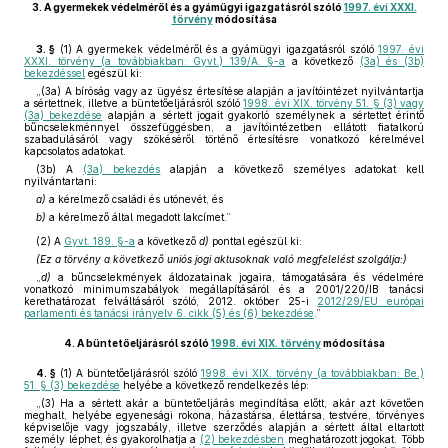
3.
A gyermekek védelméről és a gyámügyi igazgatásról szóló
1997. évi XXXI.
törvény
módosítása
3. §
(1)
A gyermekek védelméről és a gyámügyi igazgatásról szóló
1997. évi
XXXI. törvény (a továbbiakban: Gyvt.) 139/A. §-a
a következő
(3a) és (3b)
bekezdéssel
egészül ki:
„(3a) A bíróság vagy az ügyész értesítése alapján a javítóintézet nyilvántartja
a sértettnek, illetve a büntetőeljárásról szóló
1998. évi XIX. törvény 51. § (3) vagy
(3a) bekezdése
alapján a sértett jogait gyakorló személynek a sértettet érintő
bűncselekménnyel összefüggésben, a javítóintézetben ellátott fiatalkorú
szabadulásáról vagy szökéséről történő értesítésre vonatkozó kérelmével
kapcsolatos adatokat.
(3b) A
(3a) bekezdés
alapján a következő személyes adatokat kell
nyilvántartani:
a)
a kérelmező családi és utónevét, és
b)
a kérelmező által megadott lakcímet.”
(2)
A
Gyvt. 189. §-a
a következő
d)
ponttal egészül ki:
(Ez a törvény a következő uniós jogi aktusoknak való megfelelést szolgálja:)
„
d)
a bűncselekmények áldozatainak jogaira, támogatására és védelmére
vonatkozó minimumszabályok megállapításáról és a 2001/220/IB tanácsi
kerethatározat felváltásáról szóló, 2012. október 25-i
2012/29/EU európai
parlamenti és tanácsi irányelv 6. cikk (5) és (6) bekezdése
.”
4.
A büntetőeljárásról szóló
1998. évi XIX. törvény
módosítása
4. §
(1)
A büntetőeljárásról szóló
1998. évi XIX. törvény (a továbbiakban: Be.)
51. § (3) bekezdése
helyébe a következő rendelkezés lép:
„(3) Ha a sértett akár a büntetőeljárás megindítása előtt, akár azt követően
meghalt, helyébe egyenesági rokona, házastársa, élettársa, testvére, törvényes
képviselője vagy jogszabály, illetve szerződés alapján a sértett által eltartott
személy léphet, és gyakorolhatja a
(2) bekezdésben
meghatározott jogokat. Több