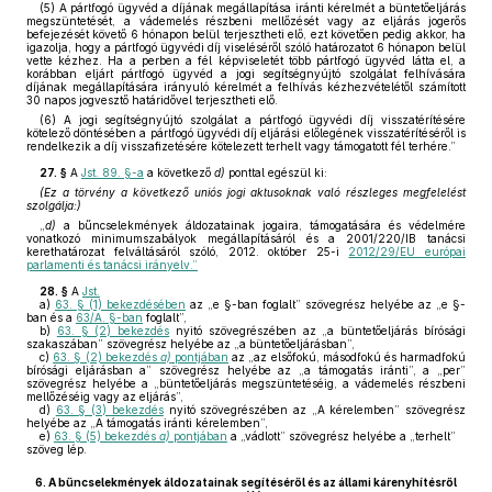
(5) A pártfogó ügyvéd a díjának megállapítása iránti kérelmét a büntetőeljárás
megszüntetését, a vádemelés részbeni mellőzését vagy az eljárás jogerős
befejezését követő 6 hónapon belül terjesztheti elő, ezt követően pedig akkor, ha
igazolja, hogy a pártfogó ügyvédi díj viseléséről szóló határozatot 6 hónapon belül
vette kézhez. Ha a perben a fél képviseletét több pártfogó ügyvéd látta el, a
korábban eljárt pártfogó ügyvéd a jogi segítségnyújtó szolgálat felhívására
díjának megállapítására irányuló kérelmét a felhívás kézhezvételétől számított
30 napos jogvesztő határidővel terjesztheti elő.
(6) A jogi segítségnyújtó szolgálat a pártfogó ügyvédi díj visszatérítésére
kötelező döntésében a pártfogó ügyvédi díj eljárási előlegének visszatérítéséről is
rendelkezik a díj visszafizetésére kötelezett terhelt vagy támogatott fél terhére.”
27. §
A
Jst. 89. §-a
a következő
d)
ponttal egészül ki:
(Ez a törvény a következő uniós jogi aktusoknak való részleges megfelelést
szolgálja:)
„
d)
a bűncselekmények áldozatainak jogaira, támogatására és védelmére
vonatkozó minimumszabályok megállapításáról és a 2001/220/IB tanácsi
kerethatározat felváltásáról szóló, 2012. október 25-i
2012/29/EU európai
parlamenti és tanácsi irányelv.”
28. §
A
Jst.
a)
63. § (1) bekezdésében
az „e §-ban foglalt” szövegrész helyébe az „e §-
ban és a
63/A. §-ban
foglalt”,
b)
63. § (2) bekezdés
nyitó szövegrészében az „a büntetőeljárás bírósági
szakaszában” szövegrész helyébe az „a büntetőeljárásban”,
c)
63. § (2) bekezdés
a)
pontjában
az „az elsőfokú, másodfokú és harmadfokú
bírósági eljárásban a” szövegrész helyébe az „a támogatás iránti”, a „per”
szövegrész helyébe a „büntetőeljárás megszüntetéséig, a vádemelés részbeni
mellőzéséig vagy az eljárás”,
d)
63. § (3) bekezdés
nyitó szövegrészében az „A kérelemben” szövegrész
helyébe az „A támogatás iránti kérelemben”,
e)
63. § (5) bekezdés
a)
pontjában
a „vádlott” szövegrész helyébe a „terhelt”
szöveg lép.
6.
A bűncselekmények áldozatainak segítéséről és az állami kárenyhítésről