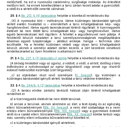
mellőzhető, ha ezt a nyomozási cselekmény sürgőssége indokolja. Az értesítést
mellőzni kell, ha ennek következtében a tanú zártan kezelt adatai a gyanúsított,
a védő és a sértett előtt ismertté válnának.”
20. §
A
Be. 213. § (4) bekezdése
helyébe a következő rendelkezés lép:
„(4) A nyomozási bíró – indítványra, illetve különleges bánásmódot igénylő
sértett esetén hivatalból is – elrendelheti a tanú kihallgatásának kép- vagy
hangfelvevővel, illetve egyéb berendezéssel történő rögzítését. A tizennegyedik
életévét be nem töltött tanú kihallgatását kép- vagy hangfelvevővel, illetve
egyéb berendezéssel kell rögzíteni. A felvétel a jegyzőkönyvet nem pótolja. A
felvételről készült másolaton a tanú személyazonosságának megállapítására
alkalmas egyedi tulajdonságai – például arcképe, hangja – technikai úton
torzíthatók. Ha a felvétel különösen védett vagy olyan tanú kihallgatásáról
készült, akinek a személyi adatait zártan kezelik, a zárt kezelésre vonatkozó
rendelkezéseket az ilyen felvételre is alkalmazni kell.”
21. §
A
Be. 237. § (3) bekezdés
c)
pontja
helyébe a következő rendelkezés lép:
[A bíróság hivatalból vagy az ügyész, a vádlott, a védő, a sértett, illetőleg a tanú
indítványára a nyilvánosságot az egész tárgyalásról vagy annak egy részéről
indokolt határozattal kizárhatja (zárt tárgyalás)]
„
c)
az eljárásban részt vevő személyek (
V. Fejezet
), így különösen a
különleges bánásmódot igénylő sértett, továbbá a tanú védelme érdekében,”
22. §
A
Be. 244/A. § (2) bekezdése
helyébe a következő rendelkezés lép:
„(2) A tanács elnöke zártcélú távközlő hálózat útján történő kihallgatását
rendelheti el
a)
a tizennegyedik életévét be nem töltött tanúnak,
b)
annak a tanúnak, akinek sérelmére az élet, a testi épség és az egészség
elleni bűncselekmények (
Btk. XV. Fejezet
), a nemi élet szabadsága és a nemi
erkölcs elleni bűncselekmények (
Btk. XIX. Fejezet
) vagy a gyermekek érdekét
sértő és a család elleni bűncselekmények (
Btk. XX. Fejezet
) körébe tartozó vagy
más, személy elleni erőszakos bűncselekményt követtek el,
c)
a különleges bánásmódot igénylő sértettnek,