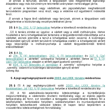
d)
annak a tanúnak, akinek a tárgyaláson való megjelenése egészségi
állapotára vagy más körülményre tekintettel aránytalan nehézséggel járna,
e)
annak a tanúnak vagy vádlottnak, aki jogszabályban meghatározott
tanúvédelmi programban vesz részt, vagy a védelme ezt egyébként indokolttá
teszi,
f)
annak a fogva lévő vádlottnak vagy tanúnak, akinek a tárgyaláson való
megjelenése a közbiztonság veszélyeztetésével járna.”
23. §
A
Be. 292. § (2) bekezdése
helyébe a következő rendelkezés lép:
„(2) A tanács elnöke az ügyész, a vádlott vagy a védő indítványára, illetve
hivatalból a tanú kihallgatásának tartamára a tárgyalóteremből eltávolíttatja azt a
vádlottat, akinek jelenléte a tanút a kihallgatása során zavarná. A különleges
bánásmódot igénylő sértett tanúkénti kihallgatása esetén a kihallgatandó sértett
vagy képviselője is indítványozhatja a vádlott tárgyalóteremből történő
eltávolíttatását.”
24. §
A
Be.
a)
214. § (4) bekezdésében
,
262. § (1) bekezdésében
és
327. § (2a)
bekezdésében
a „sértettet” szövegrész helyébe a „sértettet, illetve az
51. § (3)
vagy (3a) bekezdése
alapján a sértett jogait gyakorló személyt”,
b)
604. § (2) bekezdés
s)
pontjában
a „személy” szövegrész helyébe a
„személy, valamint a különleges bánásmódot igénylő sértett”
szöveg lép.
5.
A jogi segítségnyújtásról szóló
2003. évi LXXX. törvény
módosítása
25. §
(1)
A jogi segítségnyújtásról szóló
2003. évi LXXX. törvény (a
továbbiakban: Jst.) 63. § (6) bekezdése
helyébe a következő rendelkezés lép:
„(6) A fél adatváltozás-bejelentési kötelezettsége a büntetőeljárás
megszüntetéséig, a vádemelés részbeni mellőzéséig vagy az eljárás jogerős
befejezéséig áll fenn, ezt követően a támogatás visszatérítésére köteles fél a
lakóhelyében, tartózkodási helyében, szálláshelyében és munkavégzésének
helyében bekövetkezett változást köteles öt napon belül bejelenteni a
visszatérítési kötelezettségének fennállásáig.”