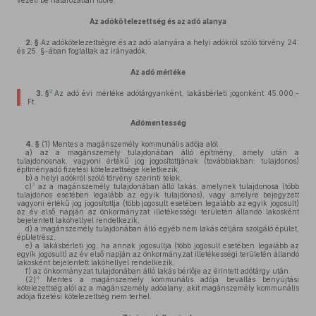
vezeti be határozatlan időre.
Az adókötelezettség és az adó alanya
2. §
Az adókötelezettségre és az adó alanyára a helyi adókról szóló törvény 24.
és 25. §-ában foglaltak az irányadók.
Az adó mértéke
2
3. §
Az adó évi mértéke adótárgyanként, lakásbérleti jogonként 45.000,-
Ft.
Adómentesség
4. §
(1)
Mentes a magánszemély kommunális adója alól
a)
az a magánszemély tulajdonában álló építmény, amely után a
tulajdonosnak, vagyoni értékű jog jogosítottjának (továbbiakban: tulajdonos)
építményadó fizetési kötelezettsége keletkezik,
b)
a helyi adókról szóló törvény szerinti telek,
3
c)
az a magánszemély tulajdonában álló lakás, amelynek tulajdonosa (több
tulajdonos esetében legalább az egyik tulajdonos), vagy amelyre bejegyzett
vagyoni értékű jog jogosítottja (több jogosult esetében legalább az egyik jogosult)
az év első napján az önkormányzat illetékességi területén állandó lakosként
bejelentett lakóhellyel rendelkezik,
d)
a magánszemély tulajdonában álló egyéb nem lakás céljára szolgáló épület,
épületrész,
e)
a lakásbérleti jog, ha annak jogosultja (több jogosult esetében legalább az
egyik jogosult) az év első napján az önkormányzat illetékességi területén állandó
lakosként bejelentett lakóhellyel rendelkezik,
f)
az önkormányzat tulajdonában álló lakás bérlője az érintett adótárgy után.
4
(2)
Mentes a magánszemély kommunális adója bevallás benyújtási
kötelezettség alól az a magánszemély adóalany, akit magánszemély kommunális
adója fizetési kötelezettség nem terhel.