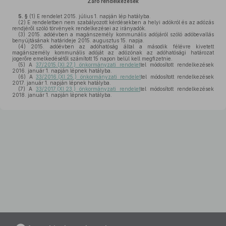
Záró rendelkezések
5. §
(1)
E rendelet 2015. július 1. napján lép hatályba.
(2)
E rendeletben nem szabályozott kérdésekben a helyi adókról és az adózás
rendjéről szóló törvények rendelkezései az irányadók.
(3)
2015. adóévben a magánszemély kommunális adójáról szóló adóbevallás
benyújtásának határideje 2015. augusztus 15. napja.
(4)
2015. adóévben az adóhatóság által a második félévre kivetett
magánszemély kommunális adóját az adózónak az adóhatósági határozat
jogerőre emelkedésétől számított 15 napon belül kell megfizetnie.
(5)
A
37/2015.(XI.27.) önkormányzati rendelet
tel módosított rendelkezések
2016. január 1. napján lépnek hatályba.
(6)
A
33/2016.(XI.25.) önkormányzati rendelet
tel módosított rendelkezések
2017. január 1. napján lépnek hatályba.
(7)
A
33/2017.(XI.23.) önkormányzati rendelet
tel módosított rendelkezések
2018. január 1. napján lépnek hatályba.