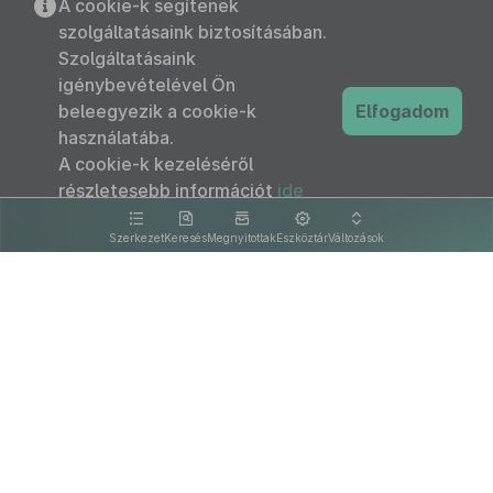
A cookie-k segítenek
szolgáltatásaink biztosításában.
Szolgáltatásaink
igénybevételével Ön
beleegyezik a cookie-k
Elfogadom
használatába.
A cookie-k kezeléséről
részletesebb információt
ide
kattintva olvashat.
Szerkezet
Keresés
Megnyitottak
Eszköztár
Változások