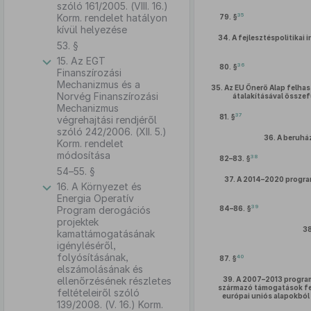
szóló 161/2005. (VIII. 16.)
35
Korm. rendelet hatályon
79. §
kívül helyezése
34.
A fejlesztéspolitika
53. §
15. Az EGT
36
80. §
Finanszírozási
Mechanizmus és a
35.
Az EU Önerő Alap felhas
Norvég Finanszírozási
átalakításával össze
Mechanizmus
37
81. §
végrehajtási rendjéről
szóló 242/2006. (XII. 5.)
36.
A beruhá
Korm. rendelet
módosítása
38
82–83. §
54–55. §
37.
A 2014–2020 program
16. A Környezet és
Energia Operatív
39
Program derogációs
84–86. §
projektek
38
kamattámogatásának
igényléséről,
folyósításának,
40
87. §
elszámolásának és
ellenőrzésének részletes
39.
A 2007–2013 programo
származó támogatások fe
feltételeiről szóló
európai uniós alapokbó
139/2008. (V. 16.) Korm.