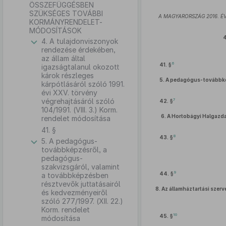
ÖSSZEFÜGGÉSBEN
SZÜKSÉGES TOVÁBBI
A MAGYARORSZÁG 2016. 
KORMÁNYRENDELET-
MÓDOSÍTÁSOK
4
4. A tulajdonviszonyok
rendezése érdekében,
az állam által
6
41. §
igazságtalanul okozott
károk részleges
5.
A pedagógus-továbbkép
kárpótlásáról szóló 1991.
évi XXV. törvény
végrehajtásáról szóló
7
42. §
104/1991. (VIII. 3.) Korm.
6.
A Hortobágyi Halgazdas
rendelet módosítása
41. §
8
43. §
5. A pedagógus-
továbbképzésről, a
pedagógus-
szakvizsgáról, valamint
9
44. §
a továbbképzésben
résztvevők juttatásairól
8.
Az államháztartási szerv
és kedvezményeiről
szóló 277/1997. (XII. 22.)
Korm. rendelet
10
45. §
módosítása