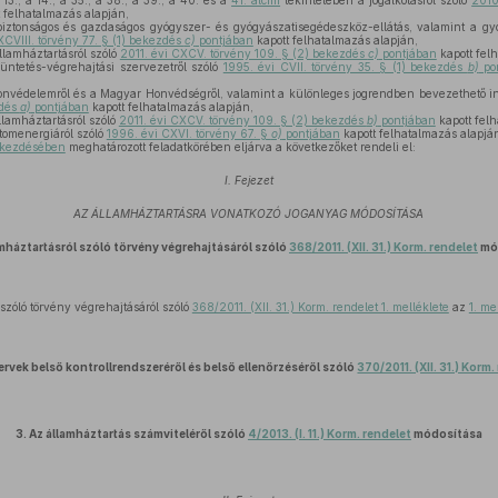
a 13., a 14., a 35., a 38., a 39., a 40. és a
41. alcím
tekintetében a jogalkotásról szóló
2010
 felhatalmazás alapján,
iztonságos és gazdaságos gyógyszer- és gyógyászatisegédeszköz-ellátás, valamint a gy
XCVIII. törvény 77. § (1) bekezdés
c)
pontjában
kapott felhatalmazás alapján,
llamháztartásról szóló
2011. évi CXCV. törvény 109. § (2) bekezdés
c)
pontjában
kapott fel
üntetés-végrehajtási szervezetről szóló
1995. évi CVII. törvény 35. § (1) bekezdés
b)
po
onvédelemről és a Magyar Honvédségről, valamint a különleges jogrendben bevezethető i
zdés
a)
pontjában
kapott felhatalmazás alapján,
llamháztartásról szóló
2011. évi CXCV. törvény 109. § (2) bekezdés
b)
pontjában
kapott felh
tomenergiáról szóló
1996. évi CXVI. törvény 67. §
o)
pontjában
kapott felhatalmazás alapjá
bekezdésében
meghatározott feladatkörében eljárva a következőket rendeli el:
I. Fejezet
AZ ÁLLAMHÁZTARTÁSRA VONATKOZÓ JOGANYAG MÓDOSÍTÁSA
amháztartásról szóló törvény végrehajtásáról szóló
368/2011. (XII. 31.) Korm. rendelet
mó
szóló törvény végrehajtásáról szóló
368/2011. (XII. 31.) Korm. rendelet 1. melléklete
az
1. me
ervek belső kontrollrendszeréről és belső ellenőrzéséről szóló
370/2011. (XII. 31.) Korm.
3.
Az államháztartás számviteléről szóló
4/2013. (I. 11.) Korm. rendelet
módosítása