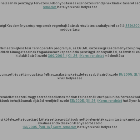
álásának pénzügyi tervezési, lebonyolítási és ellenőrzési rendjének kialakításáról sz
rendelet
hatályon kívül helyezése
ségi Kezdeményezés programok végrehajtásának részletes szabályairól szóló
359/2004.
módosítása
 Nemzeti Fejlesztési Terv operatív programjai, az EQUAL Közösségi Kezdeményezés pr
ojektek támogatásainak fogadásához kapcsolódó pénzügyi lebonyolítási, számviteli és 
kialakításáról szóló
360/2004. (XII. 26.) Korm. rendelet
módosítása
 címzett és céltámogatása felhasználásának részletes szabályairól szóló
19/2005. (II. 
kívül helyezése
 rendeltetésszerű vagy szerződésellenes módon felhasznált európai uniós forrásokbó
tások behajtásának eljárási rendjéről szóló
55/2005. (III. 26.) Korm. rendelet
hatályon k
si kötelezettséggel járó kötelezettségvállalások nettó jelenérték számításának módsze
alkalmazandó diszkonttényezőről szóló
161/2005. (VIII. 16.) Korm. rendelet
hatályon kívül helyezése