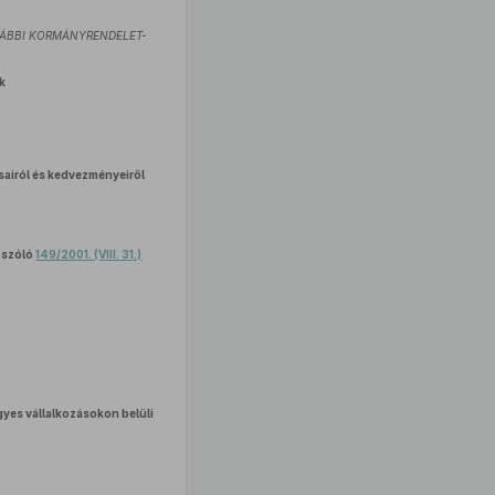
VÁBBI KORMÁNYRENDELET-
ok
airól és kedvezményeiről
l szóló
149/2001. (VIII. 31.)
gyes vállalkozásokon belüli