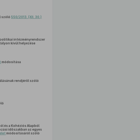
l szóló
550/2013. (XII. 30.)
spolitikai intézményrendszer
ályon kívül helyezése
t
módosítása
lásának rendjéről szóló
óló
ól és a Kohéziós Alapból
zási időszakban az egyes
elet
módosításáról szóló