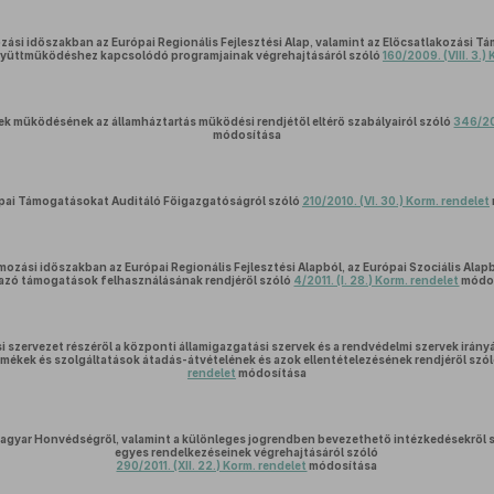
si időszakban az Európai Regionális Fejlesztési Alap, valamint az Előcsatlakozási T
 együttműködéshez kapcsolódó programjainak végrehajtásáról szóló
160/2009. (VIII. 3.)
ek működésének az államháztartás működési rendjétől eltérő szabályairól szóló
346/200
módosítása
pai Támogatásokat Auditáló Főigazgatóságról szóló
210/2010. (VI. 30.) Korm. rendelet
zási időszakban az Európai Regionális Fejlesztési Alapból, az Európai Szociális Alap
azó támogatások felhasználásának rendjéről szóló
4/2011. (I. 28.) Korm. rendelet
módo
 szervezet részéről a központi államigazgatási szervek és a rendvédelmi szervek irány
ermékek és szolgáltatások átadás-átvételének és azok ellentételezésének rendjéről szó
rendelet
módosítása
Magyar Honvédségről, valamint a különleges jogrendben bevezethető intézkedésekről 
egyes rendelkezéseinek végrehajtásáról szóló
290/2011. (XII. 22.) Korm. rendelet
módosítása