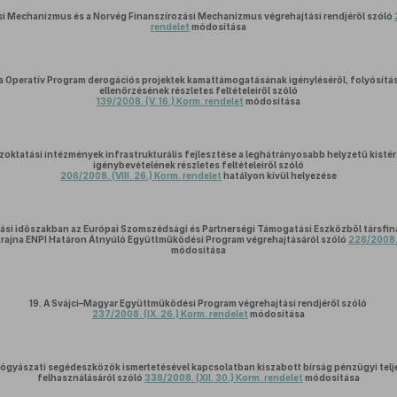
si Mechanizmus és a Norvég Finanszírozási Mechanizmus végrehajtási rendjéről szóló
rendelet
módosítása
ia Operatív Program derogációs projektek kamattámogatásának igényléséről, folyósítá
ellenőrzésének részletes feltételeiről szóló
139/2008. (V. 16.) Korm. rendelet
módosítása
zoktatási intézmények infrastrukturális fejlesztése a leghátrányosabb helyzetű kis
igénybevételének részletes feltételeiről szóló
206/2008. (VIII. 26.) Korm. rendelet
hatályon kívül helyezése
si időszakban az Európai Szomszédsági és Partnerségi Támogatási Eszközből társfi
ajna ENPI Határon Átnyúló Együttműködési Program végrehajtásáról szóló
228/2008. 
módosítása
19.
A Svájci–Magyar Együttműködési Program végrehajtási rendjéről szóló
237/2008. (IX. 26.) Korm. rendelet
módosítása
ógyászati segédeszközök ismertetésével kapcsolatban kiszabott bírság pénzügyi teljes
felhasználásáról szóló
338/2008. (XII. 30.) Korm. rendelet
módosítása