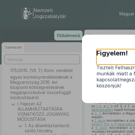
Nemzeti
Magyar 
Jogszabálytár
Ugrás
Oldalmenü
a
tartalomra
Szerkezet
Figyelem!
Tisztelt Felhasz
175/2015. (VII. 7.) Korm. rendelet
egyes 
munkák miatt a 
költsé
egyes kormányrendeleteknek a
kapcsolatmegsza
Magyarország 2016. évi
köszönjük!
központi költségvetésének
megalapozásával összefüggő
módosításáról
A Kormány az
Alaptörvény
I. Fejezet AZ
az
1. §
, a
3. §
–29. §, a 2., a
ÁLLAMHÁZTARTÁSRA
bekezdésében
kapott felhata
VONATKOZÓ JOGANYAG
a
2. §
tekintetében a Magyar
alapján,
MÓDOSÍTÁSA
a
3. alcím
tekintetében a szám
törvény 109. § (1) bekezdés 
1. Az államháztartásról
a
4. alcím
tekintetében a t
szóló törvény
részleges kárpótlásáról szóló