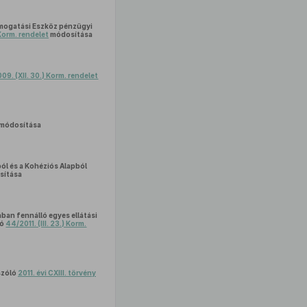
ámogatási Eszköz pénzügyi
 Korm. rendelet
módosítása
9. (XII. 30.) Korm. rendelet
módosítása
ból és a Kohéziós Alapból
sítása
ában fennálló egyes ellátási
ló
44/2011. (III. 23.) Korm.
szóló
2011. évi CXIII. törvény