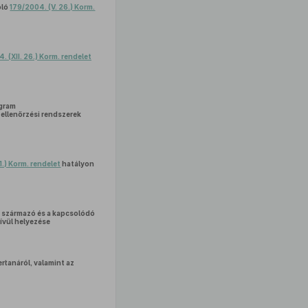
óló
179/2004. (V. 26.) Korm.
 (XII. 26.) Korm. rendelet
ogram
ellenőrzési rendszerek
11.) Korm. rendelet
hatályon
l származó és a kapcsolódó
ívül helyezése
rtanáról, valamint az