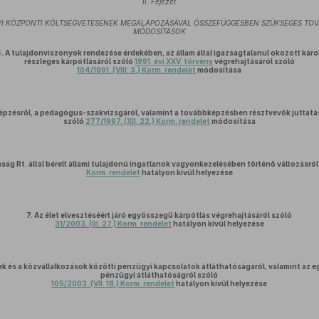
II. Fejezet
ÉVI KÖZPONTI KÖLTSÉGVETÉSÉNEK MEGALAPOZÁSÁVAL ÖSSZEFÜGGÉSBEN SZÜKSÉGES TO
MÓDOSÍTÁSOK
.
A tulajdonviszonyok rendezése érdekében, az állam által igazságtalanul okozott kár
részleges kárpótlásáról szóló
1991. évi XXV. törvény
végrehajtásáról szóló
104/1991. (VIII. 3.) Korm. rendelet
módosítása
zésről, a pedagógus-szakvizsgáról, valamint a továbbképzésben résztvevők juttatás
szóló
277/1997. (XII. 22.) Korm. rendelet
módosítása
ág Rt. által bérelt állami tulajdonú ingatlanok vagyonkezelésében történő változásró
Korm. rendelet
hatályon kívül helyezése
7.
Az élet elvesztéséért járó egyösszegű kárpótlás végrehajtásáról szóló
31/2003. (III. 27.) Korm. rendelet
hatályon kívül helyezése
ek és a közvállalkozások közötti pénzügyi kapcsolatok átláthatóságáról, valamint az e
pénzügyi átláthatóságról szóló
105/2003. (VII. 18.) Korm. rendelet
hatályon kívül helyezése