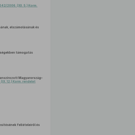
242/2006. (XII. 5.) Korm.
sának, elszámolásának és
térségekben támogatás
nanszírozott Magyarország–
(IX. 12.) Korm. rendelet
ítésének feltételeiről és