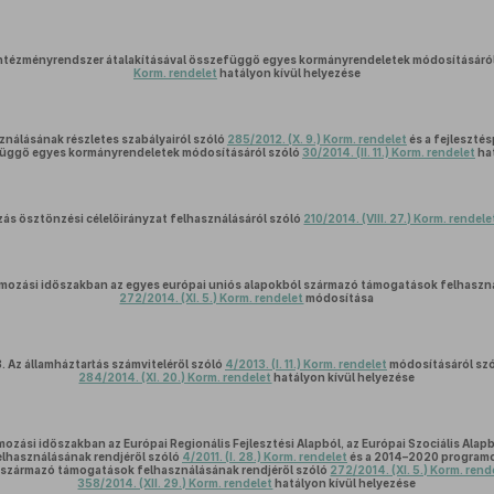
i intézményrendszer átalakításával összefüggő egyes kormányrendeletek módosításáró
Korm. rendelet
hatályon kívül helyezése
ználásának részletes szabályairól szóló
285/2012. (X. 9.) Korm. rendelet
és a fejleszté
függő egyes kormányrendeletek módosításáról szóló
30/2014. (II. 11.) Korm. rendelet
hat
zás ösztönzési célelőirányzat felhasználásáról szóló
210/2014. (VIII. 27.) Korm. rendele
ozási időszakban az egyes európai uniós alapokból származó támogatások felhaszná
272/2014. (XI. 5.) Korm. rendelet
módosítása
.
Az államháztartás számviteléről szóló
4/2013. (I. 11.) Korm. rendelet
módosításáról sz
284/2014. (XI. 20.) Korm. rendelet
hatályon kívül helyezése
zási időszakban az Európai Regionális Fejlesztési Alapból, az Európai Szociális Alapb
lhasználásának rendjéről szóló
4/2011. (I. 28.) Korm. rendelet
és a 2014–2020 programo
l származó támogatások felhasználásának rendjéről szóló
272/2014. (XI. 5.) Korm. rend
358/2014. (XII. 29.) Korm. rendelet
hatályon kívül helyezése