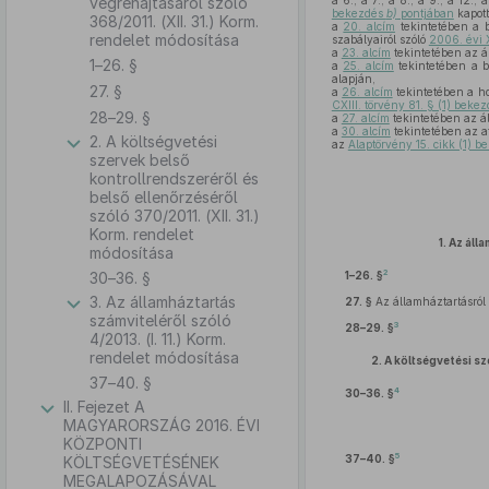
végrehajtásáról szóló
a 6., a 7., a 8., a 9., a 12., 
bekezdés
b)
pontjában
kapott
368/2011. (XII. 31.) Korm.
a
20. alcím
tekintetében a b
rendelet módosítása
szabályairól szóló
2006. évi 
a
23. alcím
tekintetében az á
1–26. §
a
25. alcím
tekintetében a b
alapján,
27. §
a
26. alcím
tekintetében a h
CXIII. törvény 81. § (1) beke
28–29. §
a
27. alcím
tekintetében az á
a
30. alcím
tekintetében az a
2. A költségvetési
az
Alaptörvény 15. cikk (1) 
szervek belső
kontrollrendszeréről és
belső ellenőrzéséről
szóló 370/2011. (XII. 31.)
Korm. rendelet
1.
Az áll
módosítása
2
30–36. §
1–26. §
3. Az államháztartás
27. §
Az államháztartásról 
számviteléről szóló
3
28–29. §
4/2013. (I. 11.) Korm.
rendelet módosítása
2.
A költségvetési sz
37–40. §
4
30–36. §
II. Fejezet A
MAGYARORSZÁG 2016. ÉVI
KÖZPONTI
5
37–40. §
KÖLTSÉGVETÉSÉNEK
MEGALAPOZÁSÁVAL