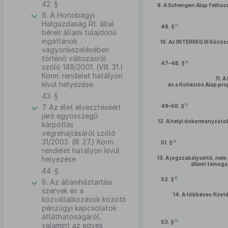
42. §
9.
A Schengen Alap felhaszn
6. A Hortobágyi
Halgazdaság Rt. által
11
46. §
bérelt állami tulajdonú
ingatlanok
10.
Az INTERREG III Közös
vagyonkezelésében
történő változásról
12
47–48. §
szóló 149/2001. (VIII. 31.)
Korm. rendelet hatályon
11.
A
kívül helyezése
és a Kohéziós Alap pr
43. §
13
7. Az élet elvesztéséért
49–50. §
járó egyösszegű
12.
A helyi önkormányzatok
kárpótlás
végrehajtásáról szóló
31/2003. (III. 27.) Korm.
14
51. §
rendelet hatályon kívül
helyezése
13.
A jogszabálysértő, nem
állami támoga
44. §
15
52. §
8. Az államháztartási
szervek és a
14.
A többéves fizeté
közvállalkozások közötti
pénzügyi kapcsolatok
átláthatóságáról,
16
53. §
valamint az egyes