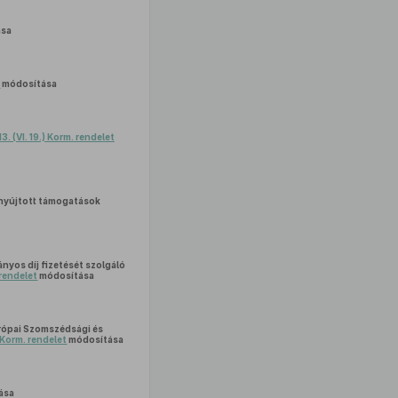
ása
t
módosítása
3. (VI. 19.) Korm. rendelet
 nyújtott támogatások
ányos díj fizetését szolgáló
 rendelet
módosítása
rópai Szomszédsági és
) Korm. rendelet
módosítása
ása