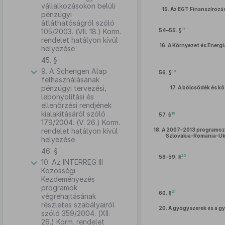
vállalkozásokon belüli
15.
Az EGT Finanszírozá
pénzügyi
átláthatóságról szóló
17
105/2003. (VII. 18.) Korm.
54–55. §
rendelet hatályon kívül
16.
A Környezet és Energ
helyezése
45. §
9. A Schengen Alap
18
56. §
felhasználásának
pénzügyi tervezési,
17.
A bölcsődék és kö
lebonyolítási és
ellenőrzési rendjének
kialakításáról szóló
19
57. §
179/2004. (V. 26.) Korm.
rendelet hatályon kívül
18.
A 2007–2013 programozá
Szlovákia–Románia–Ukr
helyezése
46. §
20
58–59. §
10. Az INTERREG III
Közösségi
Kezdeményezés
programok
21
60. §
végrehajtásának
részletes szabályairól
20.
A gyógyszerek és a gy
szóló 359/2004. (XII.
26.) Korm. rendelet