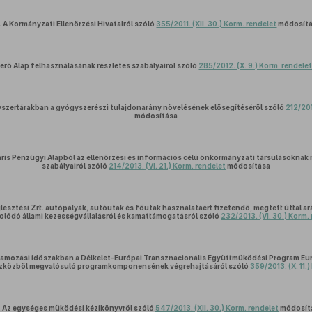
.
A Kormányzati Ellenőrzési Hivatalról szóló
355/2011. (XII. 30.) Korm. rendelet
módosít
erő Alap felhasználásának részletes szabályairól szóló
285/2012. (X. 9.) Korm. rendele
szertárakban a gyógyszerészi tulajdonarány növelésének elősegítéséről szóló
212/201
módosítása
ris Pénzügyi Alapból az ellenőrzési és információs célú önkormányzati társulásoknak
szabályairól szóló
214/2013. (VI. 21.) Korm. rendelet
módosítása
esztési Zrt. autópályák, autóutak és főutak használatáért fizetendő, megtett úttal ar
lódó állami kezességvállalásról és kamattámogatásról szóló
232/2013. (VI. 30.) Korm.
amozási időszakban a Délkelet-Európai Transznacionális Együttműködési Program Eu
szközből megvalósuló programkomponensének végrehajtásáról szóló
359/2013. (X. 11.
.
Az egységes működési kézikönyvről szóló
547/2013. (XII. 30.) Korm. rendelet
módosít