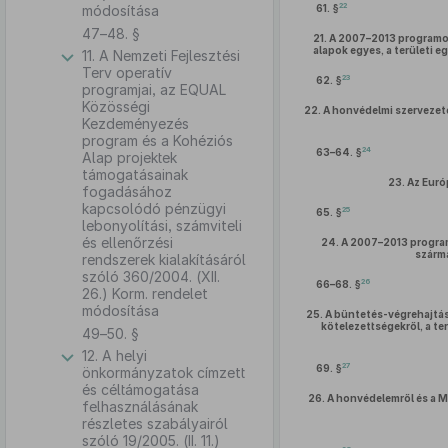
22
módosítása
61. §
47–48. §
21.
A 2007–2013 programozá
alapok egyes, a területi
11. A Nemzeti Fejlesztési
Terv operatív
23
62. §
programjai, az EQUAL
Közösségi
22.
A honvédelmi szervezet
Kezdeményezés
program és a Kohéziós
24
63–64. §
Alap projektek
támogatásainak
23.
Az Euró
fogadásához
kapcsolódó pénzügyi
25
65. §
lebonyolítási, számviteli
és ellenőrzési
24.
A 2007–2013 programo
szárm
rendszerek kialakításáról
szóló 360/2004. (XII.
26
66–68. §
26.) Korm. rendelet
módosítása
25.
A büntetés-végrehajtási
kötelezettségekről, a t
49–50. §
12. A helyi
27
69. §
önkormányzatok címzett
és céltámogatása
26.
A honvédelemről és a 
felhasználásának
részletes szabályairól
szóló 19/2005. (II. 11.)