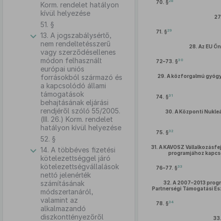
28
70. §
Korm. rendelet hatályon
kívül helyezése
27
51. §
29
71. §
13. A jogszabálysértő,
nem rendeltetésszerű
28.
Az EU Ön
vagy szerződésellenes
módon felhasznált
30
72–73. §
európai uniós
forrásokból származó és
29.
A közforgalmú gyógy
a kapcsolódó állami
támogatások
31
74. §
behajtásának eljárási
rendjéről szóló 55/2005.
30.
A Központi Nukleá
(III. 26.) Korm. rendelet
hatályon kívül helyezése
32
75. §
52. §
31.
A KAVOSZ Vállalkozásfejl
14. A többéves fizetési
programjához kapcso
kötelezettséggel járó
kötelezettségvállalások
33
76–77. §
nettó jelenérték
számításának
32.
A 2007–2013 progr
Partnerségi Támogatási E
módszertanáról,
valamint az
34
78. §
alkalmazandó
diszkonttényezőről
33