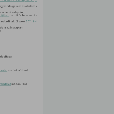
. évi CXXX. törvény 31. § (1)
ógyszerforgalmazás általános
hatalmazás alapján,
ntjában
kapott felhatalmazás
ntézkedésekről szóló
2011. évi
atalmazás alapján,
n,
dosítása
lléklet
szerint módosul.
 rendelet
módosítása