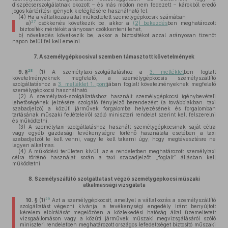
diszpécserszolgálatnak okozott – és más módon nem fedezett – károkból eredő
jogos kártérítési igények kielégítésére használható fel.
(4)
Ha a vállalkozás által működtetett személygépkocsik számában
27
a)
csökkenés következik be, akkor a
(2) bekezdés
ben meghatározott
biztosíték mértékét arányosan csökkenteni lehet,
b)
növekedés következik be, akkor a biztosítékot azzal arányosan tizenöt
napon belül fel kell emelni.
7.
A személygépkocsival szemben támasztott követelmények
28
9. §
(1)
A személytaxi-szolgáltatáshoz a
3. melléklet
ben foglalt
követelményeknek megfelelő, a személygépkocsis személyszállító
szolgáltatáshoz a
3. melléklet 1. pont
jában foglalt követelményeknek megfelelő
személygépkocsi használható.
(2)
A személytaxi-szolgáltatáshoz használt személygépkocsi igénybevételi
lehetőségének jelzésére szolgáló fényjelző berendezést (a továbbiakban: taxi
szabadjelző) a közúti járművek forgalomba helyezésének és forgalomban
tartásának műszaki feltételeiről szóló miniszteri rendelet szerint kell felszerelni
és működtetni.
(3)
A személytaxi-szolgáltatáshoz használt személygépkocsinak saját célra
vagy egyéb gazdasági tevékenységre történő használata esetében a taxi
szabadjelzőt le kell venni, vagy le kell takarni úgy, hogy megtévesztésre ne
legyen alkalmas.
(4)
A működési területen kívül, az e rendeletben meghatározott személytaxi
célra történő használat során a taxi szabadjelzőt „foglalt” állásban kell
működtetni.
8.
Személyszállító szolgáltatást végző személygépkocsi műszaki
alkalmassági vizsgálata
29
10. §
(1)
Azt a személygépkocsit, amellyel a vállalkozás a személyszállító
szolgáltatást végezni kívánja, a tevékenységi engedély iránt benyújtott
kérelem elbírálását megelőzően a közlekedési hatóság által üzemeltetett
vizsgaállomáson vagy a közúti járművek műszaki megvizsgálásáról szóló
miniszteri rendeletben meghatározott országos lefedettséget biztosító műszaki