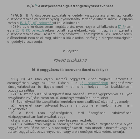
54
15/A.
A diszpécserszolgálati engedély visszavonása
17/A. §
(1)
A diszpécserszolgálati engedély visszavonására és az önálló
diszpécserszolgálati tevékenység gyakorlásától történő eltiltásra irányuló eljárás
során a
15. § (1)–(5) bekezdés
ét kell alkalmazni.
(2)
Ha az ellenőrzés során megállapítást nyer, hogy a vállalkozás a
17. §
-ban
és a
23. § (3) bekezdés
ében foglalt feltételeknek, valamint az
Sztv.
szerint a
diszpécserszolgálatok részére meghatározott adatrögzítési és adatkezelési
előírásoknak nem felel meg, akkor a közlekedési hatóság a diszpécserszolgálati
engedélyt visszavonja.
V. Fejezet
POGGYÁSZSZÁLLÍTÁS
16.
A poggyászszállításra vonatkozó szabályok
18. §
(1)
Az utas olyan méretű poggyászt vihet magával, amelyet a
csomagtérben vagy az üres ülésen – a
(3) bekezdésben
meghatározott
tömegkorlátozásra is figyelemmel – el lehet helyezni (a továbbiakban:
poggyászszállítás).
55
(2)
A személyszállító szolgáltatáshoz használt személygépkocsival az ilyen
szolgáltatás nyújtása során áruküldeményt továbbítani nem lehet.
(3)
Személyszállító szolgáltatás keretében nem szállítható olyan tárgy amely:
a)
méreténél vagy súlyánál fogva a járművön erre kijelölt helyen nem
helyezhető el,
b)
a többi utas egészségében, testi épségében, ruházatában,
kézipoggyászában kárt okozhat, vagy
c)
a járművet megrongálhatja vagy beszennyezheti.
56
(4)
A vállalkozás vagy a személygépkocsi vezetője megtagadhatja olyan
poggyász szállítását, amely a személygépkocsit, más utasok ruházatát vagy az
utasok poggyászát beszennyezheti, vagy a biztonságos közlekedést zavarja.