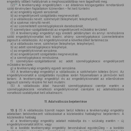
engedély időbeli hatályának a meghosszabbítása nem tagadható meg.
39
(2)
A tevékenységi engedélyben – az általános közigazgatási rendtartásról
szóló törvényben foglaltakon túlmenően – fel kell tüntetni
a)
az engedély egyedi sorszámát,
b)
az engedélyezett szolgáltatás megnevezését,
c)
a vállalkozás nevét, székhelyét (telephelyét, telephelyeit),
d)
a szakmai irányító nevét,
e)
az üzemeltetett személygépkocsik darabszámát,
f)
személytaxi-szolgáltatásnál az engedélyezett működési területet.
(3)
A tevékenységi engedélyt egy eredeti példányban és annyi rendszámra
szóló engedélykivonattal kell kiadni, ahány személygépkocsi üzemeltetésére
jogosult a vállalkozás. Az engedélykivonat a következőket tartalmazza:
a)
a vállalkozás neve, székhelye (telephelye, telephelyei),
b)
az adott személygépkocsi telephelye,
c)
az engedélykivonat sorszáma,
d)
az engedélyezett szolgáltatás megnevezése,
e)
a személygépkocsi rendszáma,
f)
személytaxi-szolgáltatásnál az adott személygépkocsi engedélyezett
működési területe,
g)
a tevékenységi engedély egyedi sorszáma.
(4)
A tevékenységi engedélyt a vállalkozás a székhelyén köteles őrizni. Az
engedélykivonatot a szolgáltatás nyújtása során folyamatosan a járművön kell
tartani. A tevékenységi engedélyt és az engedélykivonatot az ellenőrzésre
jogosult személy részére fel kell mutatni.
(5)
A vállalkozás által használt személygépkocsi cseréje esetén a
személygépkocsira vonatkozó engedélykivonat cseréjére az adatváltozásra
vonatkozó szabályokat kell alkalmazni.
11.
Adatváltozás bejelentése
13. §
(1)
A vállalkozás tizenöt napon belül köteles a tevékenységi engedély
adataiban bekövetkezett változásokat a közlekedési hatósághoz bejelenteni. A
közlekedési hatóság
a)
a tevékenységi engedély adatait módosítja és – szükség esetén – új
engedélykivonatot állít ki, vagy
b)
a korábbi tevékenységi engedély bevonásával egyidejűleg – a korábbi