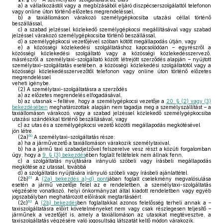
a)
a vállalkozástól vagy a megbízásából eljáró diszpécserszolgálattól telefonon
vagy online úton történő előzetes megrendeléssel,
b)
a taxiállomáson várakozó személygépkocsiba utazási céllal történő
beszállással,
c)
a szabad jelzéssel közlekedő személygépkocsi megállításával vagy szabad
jelzéssel várakozó személygépkocsiba történő beszállással,
d)
a személygépkocsi vezetőjével szóban kötött megállapodás útján, vagy
e)
a közösségi közlekedési szolgáltatáshoz kapcsolódóan – egyrészről a
közösségi közlekedési szolgáltató vagy a közösségi közlekedésszervező,
másrészről a személytaxi-szolgáltató között létrejött szerződés alapján – nyújtott
személytaxi-szolgáltatás esetében, a közösségi közlekedési szolgáltatótól vagy a
közösségi közlekedésszervezőtől telefonon vagy online úton történő előzetes
megrendeléssel
veheti igénybe.
(2)
A személytaxi-szolgáltatásra a szerződés
a)
az előzetes megrendelés elfogadásával,
b)
az utasnak – feltéve, hogy a személygépkocsi vezetője a
20. § (2) vagy (3)
bekezdésében
meghatározottak alapján nem tagadja meg a személyszállítást – a
taxiállomáson várakozó, vagy a szabad jelzéssel közlekedő személygépkocsiba
utazási szándékkal történő beszállásával, vagy
c)
az utas és a személygépkocsi vezető közötti megállapodás megkötésével
jön létre.
60
(2a)
A személytaxi-szolgáltatás része:
a)
ha a járművezető a taxiállomáson várakozik személytaxival,
b)
ha a jármű taxi szabadjelzővel felszerelve vesz részt a közúti forgalomban
úgy, hogy a
9. § (3) bekezdés
ében foglalt feltételek nem állnak fenn,
c)
a szolgáltatás nyújtására irányuló szóbeli vagy írásbeli megállapodás
megkötése az utassal, továbbá
d)
a szolgáltatás nyújtására irányuló szóbeli vagy írásbeli ajánlattétel.
61
(2b)
A
(2a) bekezdés a)–d) pont
jában foglalt cselekmény megvalósulása
esetén a jármű vezetője felel az e rendeletben, a személytaxi-szolgáltatás
végzésére vonatkozó, helyi önkormányzat által kiadott rendeletben vagy egyéb
jogszabályban meghatározott előírások megtartásáért.
62
(2c)
A
(2b) bekezdés
ben foglaltakkal azonos felelősség terheli annak a –
taxiszolgáltatásra előírt követelményeket nem vagy csak részlegesen teljesítő –
járműnek a vezetőjét is, amely a taxiállomáson az utasokat megtévesztve, a
taxiszolgáltatás végzésére való jogosultság látszatát keltő módon várakozik.