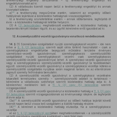
tevékenységi engedély sorszámával – új tevékenységi engedélyt és
engedélykivonatot ad ki.
(2)
A vállalkozás tizenöt napon belül a tevékenységi engedélyt és annak
kivonatait köteles
40
a)
a tevékenység megszűnése esetén, valamint az engedély időbeli
hatályának lejártával a közlekedési hatóságnak visszaszolgáltatni,
b)
a tevékenység szüneteltetése esetén – annak időtartamára, legfeljebb öt
évre – a közlekedési hatóságnál letétbe helyezni.
(3)
A
(2) bekezdésben
meghatározott esetekben a közlekedési hatóság a
bejelentés tényét írásban rögzíti, és az ügyfél kérelmére erről igazolást ad ki.
12.
A személyszállító vezetői igazolványra vonatkozó rendelkezések
14. §
(1)
Személytaxi-szolgáltatást nyújtó személygépkocsit vezetni – ide nem
értve a
9. § (2) bekezdése
szerinti saját célra történő használatot – csak a
személygépkocsi engedélyébe bejegyzett működési területre érvényes
személytaxi-vezetői igazolvánnyal, személygépkocsis személyszállítói
szolgáltatást nyújtó személygépkocsit vezetni csak személygépkocsis
személyszállító-vezetői igazolvánnyal lehet. A személytaxi-vezetői igazolványt
vagy a személygépkocsis személyszállító-vezetői igazolványt (a továbbiakban
együtt: személyszállító vezetői igazolvány) a személygépkocsi vezetője köteles a
személyszállító szolgáltatás nyújtása során magánál tartani, és az ellenőrzésre
jogosult személy felhívására bemutatni.
(2)
A személyszállító vezetői igazolványt a személygépkocsi vezetésére
képesített természetes személy – személyazonosító adatait is tartalmazó –
kérelmére a vállalkozás székhelye szerinti közlekedési hatóság adja ki. A
kérelemhez mellékelni kell a
11. § (3) vagy (5) bekezdése
szerinti
vizsgaigazolást.
(3)
A személyszállító vezetői igazolványt a közlekedési hatóság a
11. § (3) vagy
(5) bekezdése
szerinti vizsgaigazolásnak az érvényességi idejére, de legfeljebb
öt évre adja ki.
41
(3a)
A személyszállító vezetői igazolványt az időbeli hatálya lejártát követő
tizenöt napon belül vissza kell szolgáltatni a kiállító hatóság részére.
42
(4)
A kérelmet a közlekedési hatóság elutasítja, ha a személygépkocsi
vezetője
a)
az
5. § (2) bekezdés b) pont
jában meghatározottaknak – a személyszállító
vezetői igazolvány meglétének kivételével – nem felel meg,