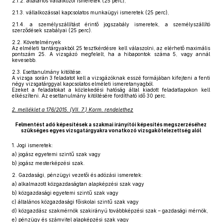
2.1.2.
általános vállalkozói ismeretek (25 perc),
2.1.3.
vállalkozással kapcsolatos munkaügyi ismeretek (25 perc),
2.1.4.
a személyszállítást érintő jogszabály ismeretek, a személyszállító
szerződések szabályai (25 perc).
2.2.
Követelmények
Az elméleti tantárgyakból 25 tesztkérdésre kell válaszolni, az elérhető maximális
pontszám 25. A vizsgázó megfelelt, ha a hibapontok száma 5, vagy annál
kevesebb.
2.3.
Esettanulmány kitöltése.
A vizsga során 3 feladatot kell a vizsgázóknak esszé formájában kifejteni a fenti
négy vizsgatárggyal kapcsolatos elméleti ismeretanyagból.
Ezeket a feladatokat a közlekedési hatóság által kiadott feladatlapokon kell
elkészíteni. Az esettanulmány kitöltésére fordítható idő 30 perc.
2. melléklet a 176/2015. (VII. 7.) Korm. rendelethez
Felmentést adó képesítések a szakmai irányítói képesítés megszerzéséhez
szükséges egyes vizsgatárgyakra vonatkozó vizsgakötelezettség alól
1.
Jogi ismeretek:
a)
jogász egyetemi szintű szak vagy
b)
jogász mesterképzési szak.
2.
Gazdasági, pénzügyi vezetői és adózási ismeretek:
a)
alkalmazott közgazdaságtan alapképzési szak vagy
b)
közgazdasági egyetemi szintű szak vagy
c)
általános közgazdasági főiskolai szintű szak vagy
d)
közgazdász szakmérnök szakirányú továbbképzési szak – gazdasági mérnök,
e)
pénzügy és számvitel alapképzési szak vagy