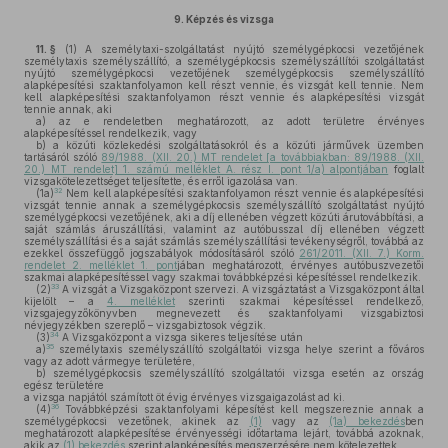
9.
Képzés és vizsga
11. §
(1)
A személytaxi-szolgáltatást nyújtó személygépkocsi vezetőjének
személytaxis személyszállító, a személygépkocsis személyszállítói szolgáltatást
nyújtó személygépkocsi vezetőjének személygépkocsis személyszállító
alapképesítési szaktanfolyamon kell részt vennie, és vizsgát kell tennie. Nem
kell alapképesítési szaktanfolyamon részt vennie és alapképesítési vizsgát
tennie annak, aki
a)
az e rendeletben meghatározott, az adott területre érvényes
alapképesítéssel rendelkezik, vagy
b)
a közúti közlekedési szolgáltatásokról és a közúti járművek üzemben
tartásáról szóló
89/1988. (XII. 20.) MT rendelet [a továbbiakban: 89/1988. (XII.
20.) MT rendelet] 1. számú melléklet A. rész I. pont 1/a) alpontjában
foglalt
vizsgakötelezettséget teljesítette, és erről igazolása van.
32
(1a)
Nem kell alapképesítési szaktanfolyamon részt vennie és alapképesítési
vizsgát tennie annak a személygépkocsis személyszállító szolgáltatást nyújtó
személygépkocsi vezetőjének, aki a díj ellenében végzett közúti árutovábbítási, a
saját számlás áruszállítási, valamint az autóbusszal díj ellenében végzett
személyszállítási és a saját számlás személyszállítási tevékenységről, továbbá az
ezekkel összefüggő jogszabályok módosításáról szóló
261/2011. (XII. 7.) Korm.
rendelet 2. melléklet 1. pont
jában meghatározott, érvényes autóbuszvezetői
szakmai alapképesítéssel vagy szakmai továbbképzési képesítéssel rendelkezik.
33
(2)
A vizsgát a Vizsgaközpont szervezi. A vizsgáztatást a Vizsgaközpont által
kijelölt – a
4. melléklet
szerinti szakmai képesítéssel rendelkező,
vizsgajegyzőkönyvben megnevezett és szaktanfolyami vizsgabiztosi
névjegyzékben szereplő – vizsgabiztosok végzik.
34
(3)
A Vizsgaközpont a vizsga sikeres teljesítése után
35
a)
személytaxis személyszállító szolgáltatói vizsga helye szerint a főváros
vagy az adott vármegye területére,
b)
személygépkocsis személyszállító szolgáltatói vizsga esetén az ország
egész területére
a vizsga napjától számított öt évig érvényes vizsgaigazolást ad ki.
36
(4)
Továbbképzési szaktanfolyami képesítést kell megszereznie annak a
személygépkocsi vezetőnek, akinek az
(1)
vagy az
(1a) bekezdés
ben
meghatározott alapképesítése érvényességi időtartama lejárt, továbbá azoknak,
akik az
(1) bekezdés
szerint alapképesítés megszerzésére nem kötelezettek.