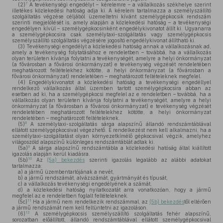
7
(2)
A tevékenységi engedélyt – kérelemre – a vállalkozás székhelye szerint
illetékes közlekedési hatóság adja ki. A kérelem tartalmazza a személyszállító
szolgáltatás végzése céljából üzemeltetni kívánt személygépkocsik rendszám
szerinti megjelölését is, amely alapján a közlekedési hatóság – a tevékenységi
engedélyen kívül – személygépkocsinként engedélykivonatot állít ki. Ugyanarra
a személygépkocsira csak személytaxi-szolgáltatás vagy személygépkocsis
személyszállító szolgáltatás végzésére jogosító engedélykivonat állítható ki.
(3)
Tevékenységi engedélyt a közlekedési hatóság annak a vállalkozásnak ad,
amely a tevékenység folytatásához e rendeletben – továbbá, ha a vállalkozás
olyan területen kívánja folytatni a tevékenységét, amelyre a helyi önkormányzat
(a fővárosban a fővárosi önkormányzat) e tevékenység végzését rendeletében
meghatározott feltételekhez kötötte, a helyi önkormányzat (a fővárosban a
fővárosi önkormányzat) rendeletében – meghatározott feltételeknek megfelel.
(4)
Engedélykivonatot a közlekedési hatóság a tevékenységi engedéllyel
rendelkező vállalkozás által üzemben tartott személygépkocsira abban az
esetben ad ki, ha a személygépkocsi megfelel az e rendeletben – továbbá, ha a
vállalkozás olyan területen kívánja folytatni a tevékenységét, amelyre a helyi
önkormányzat (a fővárosban a fővárosi önkormányzat) e tevékenység végzését
rendeletében meghatározott feltételekhez kötötte, a helyi önkormányzat
rendeletében – meghatározott feltételeknek.
8
(5)
A személytaxi-szolgáltatás sárga alapszínű állandó rendszámtáblával
ellátott személygépkocsival végezhető. E rendelkezést nem kell alkalmazni, ha a
személytaxi-szolgáltatást olyan környezetkímélő gépkocsival végzik, amelyhez
világoszöld alapszínű különleges rendszámtáblát adtak ki.
9
(5a)
A sárga alapszínű rendszámtábla a közlekedési hatóság által kiállított
igazolás alapján kerül kiadásra.
10
(5b)
Az
(5a) bekezdés
szerinti igazolás legalább az alábbi adatokat
tartalmazza:
a)
a jármű üzembentartójának a nevét,
b)
a jármű rendszámát, alvázszámát, gyártmányát és típusát,
c)
a vállalkozás tevékenységi engedélyének a számát,
d)
a közlekedési hatóság nyilatkozatát arra vonatkozóan, hogy a jármű
megfelel az e rendeletben foglalt feltételeknek.
11
(5c)
Ha a jármű nem rendelkezik rendszámmal, az
(5b) bekezdés
től eltérően
a jármű rendszámát nem kell feltüntetni az igazoláson.
12
(6)
A személygépkocsis személyszállító szolgáltatás fehér alapszínű,
sorozatban előállított, állandó rendszámtáblával ellátott személygépkocsival