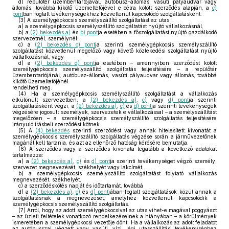
d)
repülőtér üzembentartójával, autóbusz-állomás, vasúti pályaudvar vagy
állomás, továbbá kikötő üzemeltetőjével e célra kötött szerződés alapján, a
c)
pont
ban foglalt tevékenységekhez közvetlenül kapcsolódó szolgáltatásként.
(3)
A személygépkocsis személyszállító szolgáltatást az utas
a)
a személygépkocsis személyszállító szolgáltatást nyújtó vállalkozásnál,
b)
a
(2) bekezdés a)
és
b) pont
ja esetében a főszolgáltatást nyújtó gazdálkodó
szervezetnél, személynél,
c)
a
(2) bekezdés c) pont
ja szerinti, személygépkocsis személyszállító
szolgáltatást közvetlenül megelőző vagy követő közlekedési szolgáltatást nyújtó
vállalkozásnál, vagy
d)
a
(2) bekezdés d) pont
ja esetében – amennyiben szerződést kötött
személygépkocsis személyszállító szolgáltatás teljesítésére – a repülőtér
üzembentartójánál, autóbusz-állomás, vasúti pályaudvar vagy állomás, továbbá
kikötő üzemeltetőjénél
rendelheti meg.
(4)
Ha a személygépkocsis személyszállító szolgáltatást a vállalkozás
elkülönült szervezetben, a
(2) bekezdés a)
,
c)
vagy
d) pont
ja szerinti
szolgáltatásként végzi, a
(2) bekezdés a)
,
c)
és
d) pont
ja szerinti tevékenységek
végzésére jogosult személyek, szervezetek e vállalkozással – a személyszállítást
megelőzően – a személygépkocsis személyszállító szolgáltatás teljesítésére
irányuló írásbeli szerződést kötnek.
(5)
A
(4) bekezdés
szerinti szerződést vagy annak hitelesített kivonatát a
személygépkocsis személyszállító szolgáltatás végzése során a járművezetőnek
magánál kell tartania, és azt az ellenőrző hatóság kérésére bemutatja.
(6)
A szerződés vagy a szerződés kivonata legalább a következő adatokat
tartalmazza:
a)
a
(2) bekezdés a)
,
c)
és
d) pont
ja szerinti tevékenységet végző személy,
szervezet megnevezését, székhelyét vagy lakcímét,
b)
a személygépkocsis személyszállító szolgáltatást folytató vállalkozás
megnevezését, székhelyét,
c)
a szerződéskötés napját és időtartamát, továbbá
d)
a
(2) bekezdés a)
,
c)
és
d) pont
jában foglalt szolgáltatások közül annak a
szolgáltatásnak a megnevezését, amelyhez közvetlenül kapcsolódik a
személygépkocsis személyszállító szolgáltatás.
(7)
Arról, hogy az adott személygépkocsival az utas vihet-e magával poggyászt
– az üzleti feltételek vonatkozó rendelkezéseinek a hiányában – a körülmények
ismeretében a személygépkocsi vezetője dönt. Ha a vállalkozás az adott feladatot
az autóbusszal végzett vagy vasúti, vízi, légi utasszállítási tevékenységhez