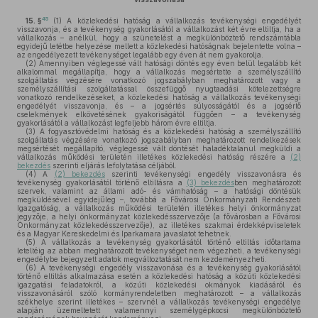
45
15. §
(1)
A közlekedési hatóság a vállalkozás tevékenységi engedélyét
visszavonja, és a tevékenység gyakorlásától a vállalkozást két évre eltiltja, ha a
vállalkozás – anélkül, hogy a szünetelést a megkülönböztető rendszámtábla
egyidejű letétbe helyezése mellett a közlekedési hatóságnak bejelentette volna –
az engedélyezett tevékenységet legalább egy éven át nem gyakorolja.
(2)
Amennyiben véglegessé vált hatósági döntés egy éven belül legalább két
alkalommal megállapítja, hogy a vállalkozás megsértette a személyszállító
szolgáltatás végzésére vonatkozó jogszabályban meghatározott vagy a
személyszállítási szolgáltatással összefüggő nyugtaadási kötelezettségre
vonatkozó rendelkezéseket, a közlekedési hatóság a vállalkozás tevékenységi
engedélyét visszavonja, és – a jogsértés súlyosságától és a jogsértő
cselekmények elkövetésének gyakoriságától függően – a tevékenység
gyakorlásától a vállalkozást legfeljebb három évre eltiltja.
(3)
A fogyasztóvédelmi hatóság és a közlekedési hatóság a személyszállító
szolgáltatás végzésére vonatkozó jogszabályban meghatározott rendelkezések
megsértését megállapító, véglegessé vált döntését haladéktalanul megküldi a
vállalkozás működési területén illetékes közlekedési hatóság részére a
(2)
bekezdés
szerinti eljárás lefolytatása céljából.
(4)
A
(2) bekezdés
szerinti tevékenységi engedély visszavonásra és
tevékenység gyakorlásától történő eltiltásra a
(3) bekezdés
ben meghatározott
szervek, valamint az állami adó- és vámhatóság – a hatósági döntésük
megküldésével egyidejűleg –, továbbá a Fővárosi Önkormányzati Rendészeti
Igazgatóság, a vállalkozás működési területén illetékes helyi önkormányzat
jegyzője, a helyi önkormányzat közlekedésszervezője (a fővárosban a Fővárosi
Önkormányzat közlekedésszervezője), az illetékes szakmai érdekképviseletek
és a Magyar Kereskedelmi és Iparkamara javaslatot tehetnek.
(5)
A vállalkozás a tevékenység gyakorlásától történő eltiltás időtartama
leteltéig az abban meghatározott tevékenységet nem végezheti, a tevékenységi
engedélybe bejegyzett adatok megváltoztatását nem kezdeményezheti.
(6)
A tevékenységi engedély visszavonása és a tevékenység gyakorlásától
történő eltiltás alkalmazása esetén a közlekedési hatóság a közúti közlekedési
igazgatási feladatokról, a közúti közlekedési okmányok kiadásáról és
visszavonásáról szóló kormányrendeletben meghatározott – a vállalkozás
székhelye szerint illetékes – szervnél a vállalkozás tevékenységi engedélye
alapján üzemeltetett valamennyi személygépkocsi megkülönböztető