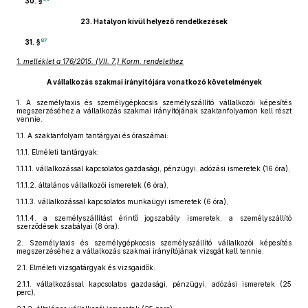
30. §
23.
Hatályon kívül helyező rendelkezések
87
31. §
1. melléklet a 176/2015. (VII. 7.) Korm. rendelethez
A vállalkozás szakmai irányítójára vonatkozó követelmények
1.
A személytaxis és személygépkocsis személyszállító vállalkozói képesítés
megszerzéséhez a vállalkozás szakmai irányítójának szaktanfolyamon kell részt
vennie.
1.1.
A szaktanfolyam tantárgyai és óraszámai:
1.1.1.
Elméleti tantárgyak:
1.1.1.1.
vállalkozással kapcsolatos gazdasági, pénzügyi, adózási ismeretek (16 óra),
1.1.1.2.
általános vállalkozói ismeretek (6 óra),
1.1.1.3.
vállalkozással kapcsolatos munkaügyi ismeretek (6 óra),
1.1.1.4.
a személyszállítást érintő jogszabály ismeretek, a személyszállító
szerződések szabályai (8 óra).
2.
Személytaxis és személygépkocsis személyszállító vállalkozói képesítés
megszerzéséhez a vállalkozás szakmai irányítójának vizsgát kell tennie.
2.1.
Elméleti vizsgatárgyak és vizsgaidők:
2.1.1.
vállalkozással kapcsolatos gazdasági, pénzügyi, adózási ismeretek (25
perc),