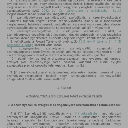
5.
személyszállító szolgáltatás:
személygépkocsival, ellenérték – ideértve a
továbbiakban a teljes- vagy részleges költségtérítést, költség átvállalást, költség
megosztást is – fejében végzett tevékenység, amely megfelel a személyszállítási
szolgáltatásokról szóló
2012. évi XLI. törvényben (a továbbiakban: Sztv.)
meghatározott személyszállítási szolgáltatásnak;
3
6.
személygépkocsis személyszállító szolgáltatás:
a személygépkocsival
ellenérték fejében végzett közúti személyszállítás, amely az e rendeletben
meghatározott feltételek szerint, szolgáltatás részeként vagy szerződés alapján
egyéb szolgáltatáshoz közvetlenül kapcsolódó szolgáltatásként végezhető;
7.
személytaxi-szolgáltatás:
a viteldíjjelző készülékkel ellátott, a
személygépkocsi vezetőjén kívül legalább négy és legfeljebb hat utas utazására
alkalmas személygépkocsival ellenérték fejében végzett közúti személyszállítás;
8.
vállalkozás:
a Polgári Törvénykönyvről szóló
2013. évi V. törvény 8:1. § (1)
bekezdés 4. pontja
szerinti vállalkozás;
9.
vizsgaigazolás:
személytaxis személyszállító szolgáltatói és
személygépkocsis személyszállító szolgáltatói vizsga sikeres elvégzését tanúsító
– a személygépkocsi vezetője részére a hatóság által kiadott – igazolás.
4
10.
üzleti név:
az önálló diszpécserszolgálat megnevezése, márkaneve,
amelyet piaci tevékenysége során használ, valamint az általa nyújtott
szolgáltatás piaci célcsoportja felé képvisel, kommunikál.
5
3. §
Személygépkocsival üzletszerűen, ellenérték fejében személyt csak
személytaxi-szolgáltatást folytató vagy személygépkocsis személyszállító
szolgáltatást folytató vállalkozás szállíthat.
II. Fejezet
A SZEMÉLYSZÁLLÍTÓ SZOLGÁLTATÁS ENGEDÉLYEZÉSE
3.
A személyszállító szolgáltatás engedélyezésére vonatkozó rendelkezések
6
4. §
(1)
Személyszállító szolgáltatás – a
(14) bekezdésben
meghatározott
személyszállító szolgáltatást kivéve – csak az e rendeletben meghatározott
hatósági engedély (a továbbiakban: tevékenységi engedély) birtokában
végezhető. A tevékenységi engedély személytaxi-szolgáltatásra vagy
személygépkocsis személyszállító szolgáltatásra jogosít.