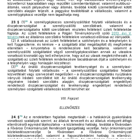
közvetlenül kapcsolódóan vagy repülőtér üzembentartójával, valamint autóbusz-
állomás, vasúti pályaudvar vagy állomás, továbbá kikötő üzemeltetőjével kötött
szerződés alapján teljesíti, a poggyász továbbítását a vállalkozás, valamint a
személygépkocsi vezetője nem tagadhatja meg.
68
23. §
(1)
A személygépkocsis személyszállítást folytató vállalkozás és a
diszpécserszolgálat a személyszállító szerződések, valamint a
diszpécserszolgálatra kötött szerződések részletes feltételeit üzleti feltételekbe
foglalja. Az üzleti feltételekre a Polgári Törvénykönyvről szóló
2013. évi V.
törvény
nek az általános szerződési feltételekre vonatkozó előírásai az irányadók.
(2)
A vállalkozásnak az üzleti feltételeket a székhelyén és a telephelyén ki
kell függesztenie, és kérésre – a szolgáltató által megállapított díj megfizetése
ellenében – kinyomtatva is rendelkezésre kell bocsátania, valamint a
személyszállító szolgáltatást végző személygépkocsikban annak az utasokra
vonatkozó kivonatát úgy kell elhelyeznie, hogy azt az utasok megtekinthessék. A
szolgáltató az üzleti feltételek rendelkezésre bocsátásának díját a székhelyén és
a telephelyén vagy honlapján közzéteszi.
69
(3)
Az önálló diszpécserszolgálati tevékenységet és a személytaxi-
szolgáltatást folytató vállalkozás – a személyszállítási szolgáltatási feladat
közvetítését vagy szervezését megelőzően – a diszpécserszolgáltatás nyújtására
irányuló írásbeli szerződést köt. Az önálló diszpécserszolgálati tevékenység
végzésére írásbeli szerződés alapján, diszpécserszolgálati engedéllyel
rendelkező diszpécserszolgálat és tevékenységi engedéllyel rendelkező
személytaxi-szolgáltató vállalkozás között kerülhet sor.
VIII. Fejezet
ELLENŐRZÉS
70
24. §
Az e rendeletben foglaltak megtartását – a hatáskörük gyakorlására
vonatkozó szabályok szerint, az általuk tervezett és az általuk elvégzett átfogó
ellenőrzésről egymást tájékoztatva – a közlekedési hatóság, továbbá a fővárosban
a Fővárosi Önkormányzati Rendészeti Igazgatóság vezetője, helyi önkormányzat
közlekedésszervezője (a fővárosban a Fővárosi Önkormányzat
közlekedésszervezője), valamint a fogyasztóvédelmi hatóság is ellenőrzi,