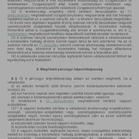
képesítés megszerzését a KAV Közlekedési Alkalmassági és Vizsgaközpont (a
továbbiakban: Vizsgaközpont) által kiadott személytaxis vállalkozói vagy
személygépkocsis személyszállító vállalkozói vizsgabizonyítvánnyal igazolja.
(2)
A tevékenységi engedély iránti kérelem benyújtásakor az
(1)
bekezdésében
meghatározott vizsgabizonyítvány megszerzése alól hat hónapos
haladékot kaphat az a szakmai irányító, aki – a kérelem benyújtását megelőzően
– tíz évnél nem régebben legalább öt évig szakmai irányító beosztásban dolgozott
személyszállító szolgáltatást folytató vállalkozásnál. A közlekedési hatóság
felmentést adhat a vizsgakötelezettség alól annak a személynek is, aki a
2.
mellékletben
meghatározott felsőfokú képesítésről kiállított okirattal rendelkezik.
(3)
A szakmai irányító személyében bekövetkezett változást a vállalkozásnak
a közlekedési hatóság részére tizenöt napon belül be kell jelentenie. Ha az új
szakmai irányító az
(1) bekezdés
szerinti szakmai alkalmasság követelménynek
nem felel meg, kérelemre a közlekedési hatóság hat hónapos időtartamra
felmentést ad a szakmai alkalmasság követelményének a teljesítése alól.
(4)
A vállalkozás szakmai irányítója legfeljebb három vállalkozásnál töltheti be
egyidejűleg ezt a feladatkört.
6.
Megfelelő pénzügyi teljesítőképesség
8. §
(1)
A pénzügyi teljesítőképesség abban az esetben megfelelő, ha a
vállalkozás
a)
az adózás rendjéről szóló törvény szerint köztartozásmentes adózónak
minősül, és
aa)
ezt harminc napnál nem régebben kiállított közokirattal igazolja, vagy
ab)
szerepel a köztartozásmentes adózói adatbázisban, valamint
b)
rendelkezik a
(2) bekezdésben
meghatározott mértékű vagyoni
biztosítékkal.
26
(2)
A vagyoni biztosíték mértéke a vállalkozás tevékenységi engedélyében
szereplő, személytaxi-szolgáltatást vagy személygépkocsis személyszállító
szolgáltatást végző, minden egyes személygépkocsi után az azzal szállítható
utasonként ötvenezer forint összegű,
a)
elkülönített számlán kezelt vagyoni biztosíték, vagy
b)
biztosító által nyújtott felelősségbiztosítás.
(3)
A vagyoni biztosíték, legfeljebb harminc napos visszapótlási kötelezettség
mellett és kizárólag a közlekedési hatóság jóváhagyásával, a vállalkozás által a
személyszállító szolgáltatással összefüggésben az utasoknak, vagy a