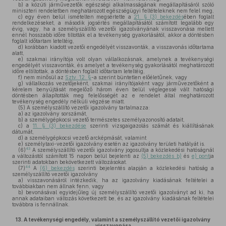
b)
a közúti járművezetők egészségi alkalmasságának megállapításáról szóló
miniszteri rendeletben meghatározott egészségügyi feltételeknek nem felel meg,
c)
egy éven belül ismételten megsértette a
21. § (3) bekezdés
ében foglalt
rendelkezéseket, a második jogsértés megállapításától számított legalább egy
évig, vagy, ha a személyszállító vezetői igazolványának visszavonása mellett
ennél hosszabb időre tiltották el a tevékenység gyakorlásától, akkor a döntésben
foglalt időtartam leteltéig,
d)
korábban kiadott vezetői engedélyét visszavonták, a visszavonás időtartama
alatt,
e)
szakmai irányítója volt olyan vállalkozásnak, amelynek a tevékenységi
engedélyét visszavonták, és amelyet a tevékenység gyakorlásától meghatározott
időre eltiltottak, a döntésben foglalt időtartam leteltéig,
f)
nem minősül az
Sztv. 12. §
-a szerint büntetlen előéletűnek, vagy
g)
vállalkozás vezetőjeként, szakmai irányítójaként vagy járművezetőként a
kérelem benyújtását megelőző három éven belül véglegessé vált hatósági
döntésben állapították meg felelősségét az e rendelet által meghatározott
tevékenység engedély nélküli végzése miatt.
(5)
A személyszállító vezetői igazolvány tartalmazza:
a)
az igazolvány sorszámát,
b)
a személygépkocsi vezető természetes személyazonosító adatait,
c)
a
11. § (3) bekezdése
szerinti vizsgaigazolás számát és kiállításának
dátumát,
d)
a személygépkocsi vezető arcképmását, valamint
e)
személytaxi-vezetői igazolvány esetén az igazolvány területi hatályát is.
43
(6)
A személyszállító vezetői igazolvány jogosultja a közlekedési hatóságnál
a változástól számított 15 napon belül bejelenti az
(5) bekezdés b)
és
e) pont
ja
szerinti adatokban bekövetkezett változásokat.
44
(7)
A
(6) bekezdés
szerinti bejelentés alapján a közlekedési hatóság a
személyszállító vezetői igazolvány
a)
visszavonásáról intézkedik, ha az igazolvány kiadásának feltételei a
továbbiakban nem állnak fenn, vagy
b)
bevonásával egyidejűleg új személyszállító vezetői igazolványt ad ki, ha
annak adataiban változás következett be, és az igazolvány kiadásának feltételei
továbbra is fennállnak.
13.
A tevékenységi engedély, valamint a személyszállító vezetői igazolvány
visszavonása