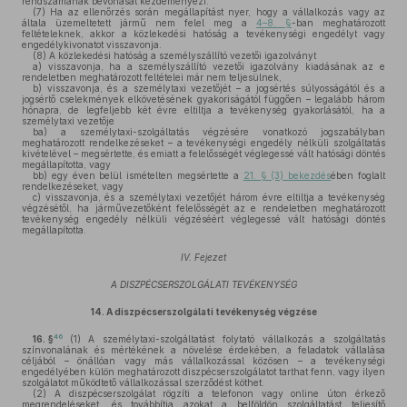
rendszámának bevonását kezdeményezi.
(7)
Ha az ellenőrzés során megállapítást nyer, hogy a vállalkozás vagy az
általa üzemeltetett jármű nem felel meg a
4–8. §
-ban meghatározott
feltételeknek, akkor a közlekedési hatóság a tevékenységi engedélyt vagy
engedélykivonatot visszavonja.
(8)
A közlekedési hatóság a személyszállító vezetői igazolványt
a)
visszavonja, ha a személyszállító vezetői igazolvány kiadásának az e
rendeletben meghatározott feltételei már nem teljesülnek,
b)
visszavonja, és a személytaxi vezetőjét – a jogsértés súlyosságától és a
jogsértő cselekmények elkövetésének gyakoriságától függően – legalább három
hónapra, de legfeljebb két évre eltiltja a tevékenység gyakorlásától, ha a
személytaxi vezetője
ba)
a személytaxi-szolgáltatás végzésére vonatkozó jogszabályban
meghatározott rendelkezéseket – a tevékenységi engedély nélküli szolgáltatás
kivételével – megsértette, és emiatt a felelősségét véglegessé vált hatósági döntés
megállapította, vagy
bb)
egy éven belül ismételten megsértette a
21. § (3) bekezdés
ében foglalt
rendelkezéseket, vagy
c)
visszavonja, és a személytaxi vezetőjét három évre eltiltja a tevékenység
végzésétől, ha járművezetőként felelősségét az e rendeletben meghatározott
tevékenység engedély nélküli végzéséért véglegessé vált hatósági döntés
megállapította.
IV. Fejezet
A DISZPÉCSERSZOLGÁLATI TEVÉKENYSÉG
14.
A diszpécserszolgálati tevékenység végzése
46
16. §
(1)
A személytaxi-szolgáltatást folytató vállalkozás a szolgáltatás
színvonalának és mértékének a növelése érdekében, a feladatok vállalása
céljából – önállóan vagy más vállalkozással közösen – a tevékenységi
engedélyében külön meghatározott diszpécserszolgálatot tarthat fenn, vagy ilyen
szolgálatot működtető vállalkozással szerződést köthet.
(2)
A diszpécserszolgálat rögzíti a telefonon vagy online úton érkező
megrendeléseket, és továbbítja azokat a belföldön szolgáltatást teljesítő