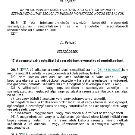
VI. Fejezet
AZ INFOKOMMUNIKÁCIÓS ESZKÖZÖN KERESZTÜL MEGRENDELT
SZEMÉLYSZÁLLÍTÁSI SZOLGÁLTATÁSOKRA VONATKOZÓ KÖZÖS SZABÁLYOK
19. §
(1)
Az infokommunikációs eszközön keresztül megrendelt
személyszállítási szolgáltatásokra az e rendeletben meghatározott
rendelkezéseket alkalmazni kell.
57
(2)
VII. Fejezet
SZERZŐDÉSEK
17.
A személytaxi-szolgáltatási szerződésekre vonatkozó rendelkezések
58
20. §
(1)
A vállalkozást a személytaxi-szolgáltatásra – a
(2)–(4) bekezdés
ben
meghatározott kivétellel – szerződéskötési kötelezettség terheli.
(2)
Nem köteles elvállalni az utas szállítását a vállalkozás – vagy
képviseletében a személygépkocsi vezetője – ha azt a telephelye helységének
közigazgatási határától számított 30 km-t meghaladó távolságra rendelik meg.
(3)
A vállalkozás – vagy képviseletében a személytaxi vezetője – a
személyszállítást megtagadhatja, vagy az utast a személyszállításból kizárhatja,
ha az utas
a)
ittas vagy bódult állapotban van, vagy botrányosan viselkedik,
b)
magatartásával a közlekedés biztonságát, saját vagy utastársai testi épségét,
egészségét, a személygépkocsinak vagy berendezéseinek az épségét sérti, vagy
veszélyezteti, vagy
c)
ruházatával, poggyászával, vagy más módon a járművet beszennyezheti.
(4)
A magatehetetlen vagy a szolgáltatás igénybevételére kísérő nélkül nem
képes személy, valamint a hat éven aluli kiskorú személy, kísérő nélküli
szállítását a vállalkozás – vagy képviseletében a személytaxi vezetője –
megtagadhatja.
59
21. §
(1)
A személytaxi-szolgáltatást az utas