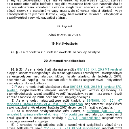
amelyhez próbavásárlót is igénybe vehetnek. Az ellenőrzésre jogosult szervek
az e rendeletben előírt feltételek meglétét, valamint a közterület használatára és
az áralkalmazásra vonatkozó előírások megtartását ellenőrzik. Az ellenőrzést
végző szervek a cselekmény vagy mulasztás súlyához képest büntető- vagy
szabálysértési feljelentést tesznek, vagy hatáskörükbe tartozóan lefolytatják a
szabálysértési vagy közigazgatási eljárást.
IX. Fejezet
ZÁRÓ RENDELKEZÉSEK
19.
Hatálybalépés
25. §
Ez a rendelet a kihirdetését követő 31. napon lép hatályba.
20.
Átmeneti rendelkezések
71
26. §
(1)
Az e rendelet hatálybelépése előtt a
89/1988. (XII. 20.) MT rendelet
alapján kiadott taxi engedéllyel és személygépkocsis személyszállító engedéllyel
az engedélyben meghatározott időbeli hatály lejártáig, de legfeljebb 2018.
december 31. napjáig – az azokban előírt feltételek megtartásával – folytatható
személyszállító szolgáltatás.
72
(2)
Az e rendelet hatálybalépése előtt a
89/1988. (XII. 20.) MT rendelet 5/C.
§-ában
meghatározottak alapján kiadott személytaxi vezetői igazolvány és
személygépkocsis személyszállító vezetői igazolvány, valamint az annak részét
képező azonosító lap 2018. december 31. napjáig érvényes.
(3)
Az e rendelet hatálybalépése előtt kiadott, a
89/1988. (XII. 20.) MT
rendelet 1. számú melléklet A. rész I. 1/a) pontjában
meghatározott képesítésről
szóló igazolást a közlekedési hatóság 2017. december 31. napjáig elfogadja.
(4)
Az e rendelet hatálybalépése előtt kiadott, a
89/1988. (XII. 20.) MT
rendelet 1. számú melléklet A. rész I. 1/b) pontjában
meghatározott képesítésről
szóló igazolást a közlekedési hatóság a
7. § (1) bekezdésben
meghatározott
vizsgaigazolásként elfogadja.
(5)
E rendelet hatálybalépése előtt a személytaxi-szolgáltatás végzésének
egyes feltételeiről szóló
21/1992. (X. 27.) KHVM rendeletben
meghatározott