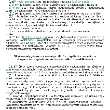
63
(2d)
A
(2b) bekezdés
szerinti felelősség kiterjed a
(2a) bekezdés
a)
c) pont
ja szerinti szóbeli megállapodás esetén a szolgáltatás kínálójára,
b)
c) pont
jában meghatározott írásbeli megállapodás esetén a megállapodás
szerint a szolgáltatást nyújtó vállalkozásra, valamint
c)
d) pontja szerinti szóbeli vagy írásbeli ajánlattétel esetén az ajánlattevőre.
64
(3)
Repülőtér, vasúti pályaudvar és autóbusz-állomás üzemi területén,
továbbá a közösségi közlekedési szolgáltató kezelésében lévő területen – ha
ilyen szolgáltatás végzéséhez a létesítmény üzemeltetője hozzájárult –
személytaxi- szolgáltatást felajánlani és utast felvenni
65
a)
taxiállomáson, valamint
b)
az utas zaklatása nélkül, a közterület rendjének betartása mellett
szabad.
66
(4)
Az
(1) bekezdés e) pont
jában meghatározott előrendelés esetében a
közösségi közlekedési szolgáltatóra és a közösségi közlekedésszervezőre
alkalmazni kell az
Sztv.
szerint a diszpécserszolgálatok részére meghatározott
adatrögzítési és adatkezelési, valamint a
23. § (1) bekezdés
ében foglalt,
diszpécserszolgálatra vonatkozó előírásokat.
18.
A személygépkocsis személyszállító szolgáltatási, valamint a
diszpécserszolgálati szerződésre vonatkozó rendelkezések
67
22. §
(1)
A személygépkocsis személyszállító szolgáltatási szerződésre a
személytaxi-szolgáltatási szerződésre vonatkozó rendelkezéseket a
(2)–(5)
bekezdés
ben, valamint a
23. §
-ban meghatározott eltérésekkel kell alkalmazni.
(2)
Személygépkocsis személyszállító szolgáltatás a következő feltételek
szerint végezhető:
a)
szálláshely-hasznosítási, idegenforgalmi, turisztikai, sport-, kulturális,
oktatási, rendezvényszervezési vagy parkoló üzemeltetési tevékenységhez (a
továbbiakban együtt: főszolgáltatás) közvetlenül kapcsolódó szolgáltatásként, a
főszolgáltatást nyújtó, az utasok vagy megbízottjuk által adott előzetes
megrendelés alapján,
b)
külön díj megállapítása nélkül a főszolgáltatás részeként, az utasok vagy
megbízottjuk által adott előzetes megrendelés alapján,
c)
autóbusszal végzett vagy vasúti, vízi, légi utasszállításhoz közvetlenül
kapcsolódó szolgáltatásként, az ilyen tevékenységet folytató vállalkozással kötött
szerződés alapján, vagy