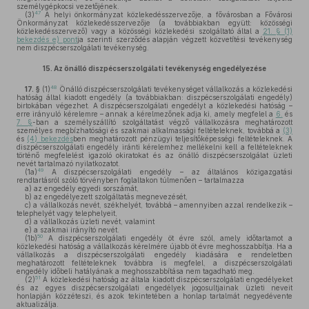
személygépkocsi vezetőjének.
47
(3)
A helyi önkormányzat közlekedésszervezője, a fővárosban a Fővárosi
Önkormányzat közlekedésszervezője (a továbbiakban együtt: közösségi
közlekedésszervező) vagy a közösségi közlekedési szolgáltató által a
21. § (1)
bekezdés e) pont
ja szerinti szerződés alapján végzett közvetítési tevékenység
nem diszpécserszolgálati tevékenység.
15.
Az önálló diszpécserszolgálati tevékenység engedélyezése
48
17. §
(1)
Önálló diszpécserszolgálati tevékenységet vállalkozás a közlekedési
hatóság által kiadott engedély (a továbbiakban: diszpécserszolgálati engedély)
birtokában végezhet. A diszpécserszolgálati engedélyt a közlekedési hatóság –
erre irányuló kérelemre – annak a kérelmezőnek adja ki, amely megfelel a
6.
és
7. §
-ban a személyszállító szolgáltatást végző vállalkozásra meghatározott
személyes megbízhatósági és szakmai alkalmassági feltételeknek, továbbá a
(3)
és
(4) bekezdés
ben meghatározott pénzügyi teljesítőképességi feltételeknek. A
diszpécserszolgálati engedély iránti kérelemhez mellékelni kell a feltételeknek
történő megfelelést igazoló okiratokat és az önálló diszpécserszolgálat üzleti
nevét tartalmazó nyilatkozatot.
49
(1a)
A diszpécserszolgálati engedély – az általános közigazgatási
rendtartásról szóló törvényben foglaltakon túlmenően – tartalmazza
a)
az engedély egyedi sorszámát,
b)
az engedélyezett szolgáltatás megnevezését,
c)
a vállalkozás nevét, székhelyét, továbbá – amennyiben azzal rendelkezik –
telephelyét vagy telephelyeit,
d)
a vállalkozás üzleti nevét, valamint
e)
a szakmai irányító nevét.
50
(1b)
A diszpécserszolgálati engedély öt évre szól, amely időtartamot a
közlekedési hatóság a vállalkozás kérelmére újabb öt évre meghosszabbítja. Ha a
vállalkozás a diszpécserszolgálati engedély kiadására e rendeletben
meghatározott feltételeknek továbbra is megfelel, a diszpécserszolgálati
engedély időbeli hatályának a meghosszabbítása nem tagadható meg.
51
(2)
A közlekedési hatóság az általa kiadott diszpécserszolgálati engedélyeket
és az egyes diszpécserszolgálati engedélyek jogosultjainak üzleti neveit
honlapján közzéteszi, és azok tekintetében a honlap tartalmát negyedévente
aktualizálja.