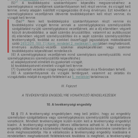
37
(5)
A továbbképzési szaktanfolyami képesítés megszerzéséhez a
személygépkocsi vezetőjének szaktanfolyamon kell részt vennie, és vizsgát kell
tennie, amely alapján kiállított vizsgaigazolás öt évig érvényes. Ezt követően a
személygépkocsi vezetőjének ötévente továbbképzésen kell részt vennie, és
vizsgát kell tennie.
38
(5a)
Nem kell továbbképzési szaktanfolyamon részt vennie és
továbbképzési vizsgát tennie annak a személygépkocsis személyszállító
szolgáltatást nyújtó személygépkocsi vezetőjének, aki a díj ellenében végzett
közúti árutovábbítási, a saját számlás áruszállítási, valamint az autóbusszal
díj ellenében végzett személyszállítási és a saját számlás személyszállítási
tevékenységről, továbbá az ezekkel összefüggő jogszabályok módosításáról
szóló
261/2011. (XII. 7.) Korm. rendelet 2. melléklet 1. pont
jában meghatározott,
érvényes autóbusz-vezetői szakmai alapképesítéssel vagy szakmai
továbbképzési képesítéssel rendelkezik.
(6)
A személygépkocsi vezetőjének mind személytaxis személyszállító, mind
személygépkocsis személyszállítói képesítéshez
a)
alapképzésnél elméleti és gyakorlati vizsgát,
b)
továbbképzésnél elméleti vizsgát kell tennie.
(7)
Gyakorlati vezetési vizsga megyei jogú városban és a fővárosban tehető.
(8)
A szaktanfolyamok és vizsgák tantárgyait, valamint az oktatás és
vizsgáztatás módját és egyéb feltételeit az
5. melléklet
tartalmazza.
III. Fejezet
A TEVÉKENYSÉGI ENGEDÉLYRE VONATKOZÓ RENDELKEZÉSEK
10.
A tevékenységi engedély
12. §
(1)
A tevékenységi engedélyben meg kell jelölni, hogy az engedély
személytaxi-szolgáltatásra vagy személygépkocsis személyszállító szolgáltatásra
vonatkozik. Mindkét tevékenységre külön-külön kell a tevékenységi engedélyt
kiadni. A tevékenységi engedély ötéves időtartamra adható ki. A tevékenységi
engedély időtartamát a közlekedési hatóság a vállalkozás kérelmére ismételten öt
évre meghosszabbítja. Ha a vállalkozás a tevékenységi engedély kiadására e
rendeletben meghatározott feltételeknek továbbra is megfelel, a tevékenységi