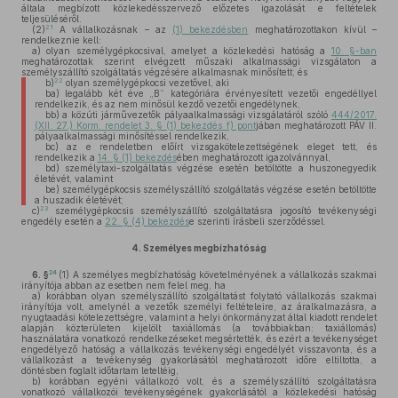
általa megbízott közlekedésszervező előzetes igazolását e feltételek
teljesüléséről.
21
(2)
A vállalkozásnak – az
(1) bekezdésben
meghatározottakon kívül –
rendelkeznie kell:
a)
olyan személygépkocsival, amelyet a közlekedési hatóság a
10. §-ban
meghatározottak szerint elvégzett műszaki alkalmassági vizsgálaton a
személyszállító szolgáltatás végzésére alkalmasnak minősített; és
22
b)
olyan személygépkocsi vezetővel, aki
ba)
legalább két éve „B” kategóriára érvényesített vezetői engedéllyel
rendelkezik, és az nem minősül kezdő vezetői engedélynek,
bb)
a közúti járművezetők pályaalkalmassági vizsgálatáról szóló
444/2017.
(XII. 27.) Korm. rendelet 3. § (1) bekezdés f) pont
jában meghatározott PÁV II.
pályaalkalmassági minősítéssel rendelkezik,
bc)
az e rendeletben előírt vizsgakötelezettségének eleget tett, és
rendelkezik a
14. § (1) bekezdés
ében meghatározott igazolvánnyal,
bd)
személytaxi-szolgáltatás végzése esetén betöltötte a huszonegyedik
életévét, valamint
be)
személygépkocsis személyszállító szolgáltatás végzése esetén betöltötte
a huszadik életévét;
23
c)
személygépkocsis személyszállító szolgáltatásra jogosító tevékenységi
engedély esetén a
22. § (4) bekezdés
e szerinti írásbeli szerződéssel.
4.
Személyes megbízhatóság
24
6. §
(1)
A személyes megbízhatóság követelményének a vállalkozás szakmai
irányítója abban az esetben nem felel meg, ha
a)
korábban olyan személyszállító szolgáltatást folytató vállalkozás szakmai
irányítója volt, amelynél a vezetők személyi feltételeire, az áralkalmazásra, a
nyugtaadási kötelezettségre, valamint a helyi önkormányzat által kiadott rendelet
alapján közterületen kijelölt taxiállomás (a továbbiakban: taxiállomás)
használatára vonatkozó rendelkezéseket megsértették, és ezért a tevékenységet
engedélyező hatóság a vállalkozás tevékenységi engedélyét visszavonta, és a
vállalkozást a tevékenység gyakorlásától meghatározott időre eltiltotta, a
döntésben foglalt időtartam leteltéig,
b)
korábban egyéni vállalkozó volt, és a személyszállító szolgáltatásra
vonatkozó vállalkozói tevékenységének gyakorlásától a közlekedési hatóság