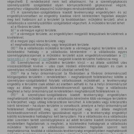
végezhető. E rendelkezést nem kell alkalmazni, ha a személygépkocsis
személyszállító szolgáltatást olyan környezetkímélő gépkocsival végzik,
amelyhez világoszöld alapszínű különleges rendszámtáblát adtak ki.
(7)
A személytaxi-szolgáltatásra kiadott tevékenységi engedélyben és az
engedélykivonatban az engedély kiadása iránti kérelemben foglaltak alapján
meg kell határozni azt a területet (a továbbiakban: működési terület), ahol a
vállalkozás a személyszállítási szolgáltatást végezheti. A működési terület lehet
a)
a főváros területe,
13
b)
a vármegye egész területe,
14
c)
a vármegye területe, az engedélyben megjelölt települések területének a
kivételével,
d)
a megyei jogú város területe, vagy
e)
meghatározott település, vagy települések területe.
15
(8)
Ha a vállalkozás működési területe a vármegye egész területére szól, a
közlekedési hatóság – a vállalkozás kérelemére – a vállalkozás egyes
személygépkocsijainak a működési területét azok engedélykivonatában a
(7)
bekezdés c)
,
d)
vagy
e) pont
jában megjelölt kisebb területre határozza meg.
(9)
Személytaxival a működési területén kívül – az általa szállított utas
visszaszállítását kivéve – utas csak írásbeli előrendelés alapján és csak a
személytaxi működési területén levő úticéllal vehető fel.
16
(10)
Ha a helyi önkormányzat (a fővárosban a fővárosi önkormányzat)
közigazgatási területén – rendeletében – meghatározott feltételekhez kötötte a
személytaxi-szolgáltatatást folytató vállalkozások működését, a tevékenységi
engedély e területre csak abban az esetben adható ki, ha a helyi önkormányzat
vagy az általa megbízott közlekedésszervező igazolja, hogy a vállalkozás
megfelel a helyi önkormányzat rendeletében meghatározott feltételeknek is.
17
(11)
A személytaxi-szolgáltatásra kiadott tevékenységi engedélyben
meghatározott működési terület a vállalkozás kérelmére több vármegye területére
is kiterjedhet, vagy utólag kiterjesztésre kerülhet. A kiterjedés vagy kiterjesztés
iránti kérelmet – ha olyan területre is vonatkozik, amelyre a helyi önkormányzat
feltételeket határozott meg, az önkormányzat vagy az általa megbízott
közlekedésszervező előzetes igazolásával együtt – a tevékenységi engedélyt
kiállító közlekedési hatósághoz kell benyújtani. Ha a vállalkozás és a vállalkozás
által üzemben tartott személygépkocsi az adott területre kiadott önkormányzati
rendeletben foglaltaknak is megfelel, a közlekedési hatóságnak a vállalkozás
működési területét a vállalkozás kérelmében foglaltak szerint kell
meghatároznia, továbbá a vállalkozás tevékenységi engedélyében maghatározott