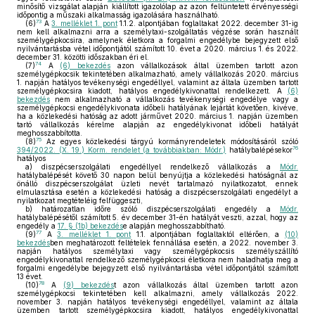
minősítő vizsgálat alapján kiállított igazolólap az azon feltüntetett érvényességi
időpontig a műszaki alkalmasság igazolására használható.
73
(6)
A
3. melléklet 1. pont
1.1.2. alpontjában foglaltakat 2022. december 31-ig
nem kell alkalmazni arra a személytaxi-szolgáltatás végzése során használt
személygépkocsira, amelynek életkora a forgalmi engedélybe bejegyzett első
nyilvántartásba vétel időpontjától számított 10. évet a 2020. március 1. és 2022.
december 31. közötti időszakban éri el.
74
(7)
A
(6) bekezdés
azon vállalkozások által üzemben tartott azon
személygépkocsik tekintetében alkalmazható, amely vállalkozás 2020. március
1. napján hatályos tevékenységi engedéllyel, valamint az általa üzemben tartott
személygépkocsira kiadott, hatályos engedélykivonattal rendelkezett. A
(6)
bekezdés
nem alkalmazható a vállalkozás tevékenységi engedélye vagy a
személygépkocsi engedélykivonata időbeli hatályának lejártát követően, kivéve,
ha a közlekedési hatóság az adott járművet 2020. március 1. napján üzemben
tartó vállalkozás kérelme alapján az engedélykivonat időbeli hatályát
meghosszabbította.
75
(8)
Az egyes közlekedési tárgyú kormányrendeletek módosításáról szóló
76
394/2022. (X. 19.) Korm. rendelet (a továbbiakban: Módr.)
hatálybalépésekor
hatályos
a)
diszpécserszolgálati engedéllyel rendelkező vállalkozás a
Módr.
hatálybalépését követő 30 napon belül benyújtja a közlekedési hatóságnál az
önálló diszpécserszolgálat üzleti nevét tartalmazó nyilatkozatot, ennek
elmulasztása esetén a közlekedési hatóság a diszpécserszolgálati engedélyt a
nyilatkozat megtételéig felfüggeszti,
b)
határozatlan időre szóló diszpécserszolgálati engedély a
Módr.
hatálybalépésétől számított 5. év december 31-én hatályát veszti, azzal, hogy az
engedély a
17. § (1b) bekezdés
e alapján meghosszabbítható.
77
(9)
A
3. melléklet 1. pont
1.1. alpontjában foglaltaktól eltérően, a
(10)
bekezdés
ben meghatározott feltételek fennállása esetén, a 2022. november 3.
napján hatályos személytaxi vagy személygépkocsis személyszállító
engedélykivonattal rendelkező személygépkocsi életkora nem haladhatja meg a
forgalmi engedélybe bejegyzett első nyilvántartásba vétel időpontjától számított
13 évet.
78
(10)
A
(9) bekezdés
t azon vállalkozás által üzemben tartott azon
személygépkocsi tekintetében kell alkalmazni, amely vállalkozás 2022.
november 3. napján hatályos tevékenységi engedéllyel, valamint az általa
üzemben tartott személygépkocsira kiadott, hatályos engedélykivonattal