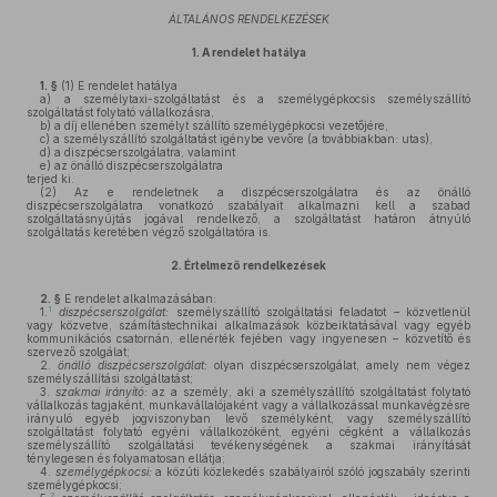
ÁLTALÁNOS RENDELKEZÉSEK
1.
A rendelet hatálya
1. §
(1)
E rendelet hatálya
a)
a személytaxi-szolgáltatást és a személygépkocsis személyszállító
szolgáltatást folytató vállalkozásra,
b)
a díj ellenében személyt szállító személygépkocsi vezetőjére,
c)
a személyszállító szolgáltatást igénybe vevőre (a továbbiakban: utas),
d)
a diszpécserszolgálatra, valamint
e)
az önálló diszpécserszolgálatra
terjed ki.
(2)
Az e rendeletnek a diszpécserszolgálatra és az önálló
diszpécserszolgálatra vonatkozó szabályait alkalmazni kell a szabad
szolgáltatásnyújtás jogával rendelkező, a szolgáltatást határon átnyúló
szolgáltatás keretében végző szolgáltatóra is.
2.
Értelmező rendelkezések
2. §
E rendelet alkalmazásában:
1
1.
diszpécserszolgálat:
személyszállító szolgáltatási feladatot – közvetlenül
vagy közvetve, számítástechnikai alkalmazások közbeiktatásával vagy egyéb
kommunikációs csatornán, ellenérték fejében vagy ingyenesen – közvetítő és
szervező szolgálat;
2.
önálló diszpécserszolgálat:
olyan diszpécserszolgálat, amely nem végez
személyszállítási szolgáltatást;
3.
szakmai irányító:
az a személy, aki a személyszállító szolgáltatást folytató
vállalkozás tagjaként, munkavállalójaként vagy a vállalkozással munkavégzésre
irányuló egyéb jogviszonyban levő személyként, vagy személyszállító
szolgáltatást folytató egyéni vállalkozóként, egyéni cégként a vállalkozás
személyszállító szolgáltatási tevékenységének a szakmai irányítását
ténylegesen és folyamatosan ellátja;
4.
személygépkocsi:
a közúti közlekedés szabályairól szóló jogszabály szerinti
személygépkocsi;
2