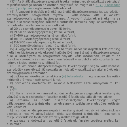
52
(3)
Az önálló diszpécserszolgálati tevékenységet végző vállalkozás pénzügyi
teljesítőképessége abban az esetben megfelelő, ha megfelel a
8. § (1) bekezdés
a) és b) pontjában
meghatározott feltételeknek.
(4)
A vagyoni biztosíték mértékét az önálló diszpécserszolgálattal szerződött –
személyszállító szolgáltatást folytató – vállalkozások által működtetett
személygépkocsik száma határozza meg. A vagyoni biztosíték mértéke, ha az
önálló diszpécserszolgálat működési területén illetékes helyi önkormányzat –
rendeletében – eltérően nem rendelkezik,
a)
20 db személygépkocsiig egymillió forint,
b)
21–50 db személygépkocsiig kétmillió forint,
c)
51–100 személygépkocsiig hárommillió forint,
d)
101–150 személygépkocsiig ötmillió forint,
e)
151–200 személygépkocsiig tízmillió forint,
f)
200 személygépkocsi felett húszmillió forint.
(5)
A vagyoni biztosíték, legfeljebb harminc napos visszapótlási kötelezettség
mellett és kizárólag a közlekedési hatóság jóváhagyásával, a diszpécserszolgálat
által a személyszállító szolgáltatást folytató vállalkozásoknak, valamint az
utasoknak okozott – és más módon nem fedezett – károkból eredő jogos kártérítési
igények kielégítésére használható fel.
(6)
Ha az önálló diszpécserszolgálati tevékenységet végző vállalkozással
szerződött – személyszállító szolgáltatást folytató – vállalkozások által működtetett
személygépkocsik számában
a)
csökkenés következik be, akkor a
(4) bekezdésben
meghatározott biztosíték
mértékét arányosan csökkenteni lehet,
b)
növekedés következik be, akkor a biztosítékot azzal arányosan fel kell
emelni.
53
(7)
(8)
Ha a helyi önkormányzat az önálló diszpécserszolgáltatási tevékenység
végzésére az e szakaszban foglaltaktól eltérő feltételeket állapít meg, akkor
a)
azoknak az önálló diszpécserszolgálati tevékenységet végző
vállalkozásoknak a tekintetében, amelyeknek a székhelye e település területén
van, valamint
b)
az önálló diszpécserszolgálati tevékenységet végző vállalkozásoknak
azokkal a más vállalkozásokkal kötött szerződései tekintetében, amelyek e
település területén folytatnak személyszállító szolgáltatást,
e szakasz rendelkezéseit az eltérő feltételek figyelembevétele mellett kell
alkalmazni.