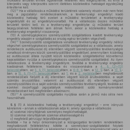
működési területet ennek figyelembe vételével kell kiegészítenie, és erről a
kiterjedés vagy kiterjesztés szerint illetékes közlekedési hatóságot egyidejűleg
értesítenie kell.
18
(12)
Ha a vállalkozás a működési területének valamely részén már nem felel
meg a jogszabályi rendelkezéseknek, a tevékenységi engedélyt kiadó
közlekedési hatóság törli ezeket a működési területeket a tevékenységi
engedélyből és az engedélykivonatból. Ha a vállalkozás összes működési
területét törölni kell, és a tevékenységi engedélybe új működési terület
bejegyzésének feltételei sem állnak fenn, akkor a közlekedési hatóság a
tevékenységi engedélyt visszavonja.
(13)
A személygépkocsis személyszállító szolgáltatásra kiadott tevékenységi
engedély alapján e szolgáltatás az ország egész területén végezhető.
19
(14)
Személyszállító szolgáltatásra vonatkozó tevékenységi engedély nélkül
végezhet személygépkocsis személyszállító szolgáltatást az a vállalkozás, amely
rendelkezik autóbusszal díj ellenében végzett személyszállítási tevékenységre
vonatkozó érvényes közúti személyszállítási engedéllyel, amennyiben kizárólag
az autóbusszal általa nyújtott közúti közlekedési szolgáltatáshoz közvetlenül
kapcsolódóan nyújtja a személygépkocsis személyszállító szolgáltatást. Az ilyen
vállalkozásra, a tevékenységi engedélyre, továbbá a tevékenységi engedély
kiadásának feltételeire, kiadására és visszavonására a
4. § (2)–(13)
bekezdés
ében, az
5. § (1) bekezdés
ében, a
6–8. §
-ban, a
12. §
-ban, a
13. §
-
ban, a
15. § (1)–(7) bekezdés
ében, az
1.
és a
2. melléklet
ben meghatározott
rendelkezések helyett a díj ellenében végzett közúti árutovábbítási, a saját
számlás áruszállítási, valamint az autóbusszal díj ellenében végzett
személyszállítási és a saját számlás személyszállítási tevékenységről, továbbá az
ezekkel összefüggő jogszabályok módosításáról szóló kormányrendelet
rendelkezéseit kell megfelelően alkalmazni.
20
(15)
A személyszállító szolgáltatás nyújtása során a jármű más célra nem
használható.
5. §
(1)
A közlekedési hatóság a tevékenységi engedélyt – erre irányuló
kérelemre – annak a vállalkozásnak adja ki, amely igazolja a vállalkozás
a)
szakmai irányítójának személyes megbízhatóságát,
b)
szakmai irányítójának szakmai alkalmasságát és
c)
megfelelő pénzügyi teljesítőképességét,
továbbá – ha a helyi önkormányzat a közigazgatási területén rendeletében
meghatározott feltételekhez kötötte a személytaxi-szolgáltatatást folytató
vállalkozások működését – a kérelemhez csatolja a helyi önkormányzat vagy az