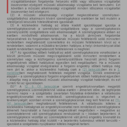
vizsgálóállomáson forgalomba helyezés előtti vagy időszakos vizsgálattal
összevontan elvégzett műszaki alkalmassági vizsgálatra kell bemutatni. Ezt
követően a műszaki alkalmassági vizsgálatot minden időszakos vizsgálattal
összevontan kell elvégezni.
(2)
A műszaki alkalmassági vizsgálat megkezdésekor személytaxi-
szolgáltatáshoz alkalmazni kívánt személygépkocsi esetében be kell mutatni a
viteldíjjelző készülék hitelesítésének igazolását.
(3)
A közlekedési hatóság az általa kiadott igazolólappal igazolja a
személygépkocsinak a személytaxi-szolgáltatásra vagy a személygépkocsis
személyszállító szolgáltatásra való alkalmasságát. A személygépkocsi abban az
esetben minősíthető alkalmasnak, ha a közúti járművek forgalomba
helyezésének és forgalomban tartásának műszaki feltételeiről szóló miniszteri
rendeletben meghatározott üzemeltetési és műszaki feltételeken kívül az e
rendeletben, valamint a működési területen hatályos, a helyi önkormányzat által
kiadott rendeletben meghatározott feltételeknek is megfelel.
30
(4)
Az igazolólap időbeli hatályát az adott személygépkocsira vonatkozóan a
közúti járművek műszaki megvizsgálásáról szóló miniszteri rendeletben a
személytaxi vagy a közforgalmú személyszállításra használt jármű forgalmi
engedélyének időbeli hatályával egyezően kell megállapítani. Ha a műszaki
alkalmassági vizsgálat elvégzésekor a forgalmi engedély időbeli hatálya még
nem járt le, akkor a közlekedési hatóság csak a
(2) bekezdés
ben és a
3.
melléklet
ben meghatározott feltételek meglétét vizsgálja. Ennek eredménye
alapján – a személygépkocsi forgalmi engedélyének időbeli hatályával egyezően
– állapítja meg a következő műszaki alkalmassági vizsgálat határidejét, és ezt
tünteti fel az igazolólapon.
31
(5)
A
12. § (3) bekezdés
e szerinti engedélykivonatban megjelölt
személygépkocsi üzemképtelenné válása esetén – átmeneti időre, de legfeljebb
harminc napra – a szolgáltatás zavartalan folytatása érdekében a vállalkozás
engedélykivonattal nem rendelkező, személygépkocsival is végezheti a
tevékenységét; azonban ennek a személygépkocsinak meg kell felelnie az
(1)–
(4) bekezdés
ben meghatározott feltételeknek. A vállalkozás köteles a
közlekedési hatóságnak az engedélykivonattal nem rendelkező személygépkocsi
átmeneti használatát a használat megkezdését megelőzően – megjelölve az
üzemképtelenné vált személygépkocsi rendszámát is – írásban bejelenteni. A
személygépkocsi vezetője az üzemképtelenné vált jármű engedély kivonatát és
a közlekedési hatóság által küldött – a bejelentés tudomásul vételét tanúsító –
igazolást a szolgáltatás nyújtásakor köteles magánál tartani.