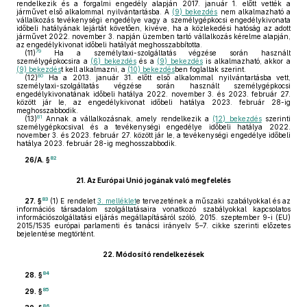
rendelkezik és a forgalmi engedély alapján 2017. január 1. előtt vették a
járművet első alkalommal nyilvántartásba. A
(9) bekezdés
nem alkalmazható a
vállalkozás tevékenységi engedélye vagy a személygépkocsi engedélykivonata
időbeli hatályának lejártát követően, kivéve, ha a közlekedési hatóság az adott
járművet 2022. november 3. napján üzemben tartó vállalkozás kérelme alapján,
az engedélykivonat időbeli hatályát meghosszabbította.
79
(11)
Ha a személytaxi-szolgáltatás végzése során használt
személygépkocsira a
(6) bekezdés
és a
(9) bekezdés
is alkalmazható, akkor a
(9) bekezdés
t kell alkalmazni, a
(10) bekezdés
ben foglaltak szerint.
80
(12)
Ha a 2013. január 31. előtt első alkalommal nyilvántartásba vett,
személytaxi-szolgáltatás végzése során használt személygépkocsi
engedélykivonatának időbeli hatálya 2022. november 3. és 2023. február 27.
között jár le, az engedélykivonat időbeli hatálya 2023. február 28-ig
meghosszabbodik.
81
(13)
Annak a vállalkozásnak, amely rendelkezik a
(12) bekezdés
szerinti
személygépkocsival és a tevékenységi engedélye időbeli hatálya 2022.
november 3. és 2023. február 27. között jár le, a tevékenységi engedélye időbeli
hatálya 2023. február 28-ig meghosszabbodik.
82
26/A. §
21.
Az Európai Unió jogának való megfelelés
83
27. §
(1)
E rendelet
3. melléklet
e tervezetének a műszaki szabályokkal és az
információs társadalom szolgáltatásaira vonatkozó szabályokkal kapcsolatos
információszolgáltatási eljárás megállapításáról szóló, 2015. szeptember 9-i (EU)
2015/1535 európai parlamenti és tanácsi irányelv 5–7. cikke szerinti előzetes
bejelentése megtörtént.
22.
Módosító rendelkezések
84
28. §
85
29. §
86