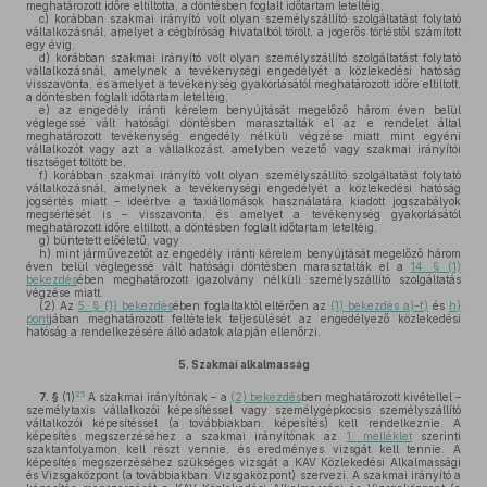
meghatározott időre eltiltotta, a döntésben foglalt időtartam leteltéig,
c)
korábban szakmai irányító volt olyan személyszállító szolgáltatást folytató
vállalkozásnál, amelyet a cégbíróság hivatalból törölt, a jogerős törléstől számított
egy évig,
d)
korábban szakmai irányító volt olyan személyszállító szolgáltatást folytató
vállalkozásnál, amelynek a tevékenységi engedélyét a közlekedési hatóság
visszavonta, és amelyet a tevékenység gyakorlásától meghatározott időre eltiltott,
a döntésben foglalt időtartam leteltéig,
e)
az engedély iránti kérelem benyújtását megelőző három éven belül
véglegessé vált hatósági döntésben marasztalták el az e rendelet által
meghatározott tevékenység engedély nélküli végzése miatt mint egyéni
vállalkozót vagy azt a vállalkozást, amelyben vezető vagy szakmai irányítói
tisztséget töltött be,
f)
korábban szakmai irányító volt olyan személyszállító szolgáltatást folytató
vállalkozásnál, amelynek a tevékenységi engedélyét a közlekedési hatóság
jogsértés miatt – ideértve a taxiállomások használatára kiadott jogszabályok
megsértését is – visszavonta, és amelyet a tevékenység gyakorlásától
meghatározott időre eltiltott, a döntésben foglalt időtartam leteltéig,
g)
büntetett előéletű, vagy
h)
mint járművezetőt az engedély iránti kérelem benyújtását megelőző három
éven belül véglegessé vált hatósági döntésben marasztalták el a
14. § (1)
bekezdés
ében meghatározott igazolvány nélküli személyszállító szolgáltatás
végzése miatt.
(2)
Az
5. § (1) bekezdés
ében foglaltaktól eltérően az
(1) bekezdés a)–f)
és
h)
pont
jában meghatározott feltételek teljesülését az engedélyező közlekedési
hatóság a rendelkezésére álló adatok alapján ellenőrzi.
5.
Szakmai alkalmasság
25
7. §
(1)
A szakmai irányítónak – a
(2) bekezdés
ben meghatározott kivétellel –
személytaxis vállalkozói képesítéssel vagy személygépkocsis személyszállító
vállalkozói képesítéssel (a továbbiakban: képesítés) kell rendelkeznie. A
képesítés megszerzéséhez a szakmai irányítónak az
1. melléklet
szerinti
szaktanfolyamon kell részt vennie, és eredményes vizsgát kell tennie. A
képesítés megszerzéséhez szükséges vizsgát a KAV Közlekedési Alkalmassági
és Vizsgaközpont (a továbbiakban: Vizsgaközpont) szervezi. A szakmai irányító a