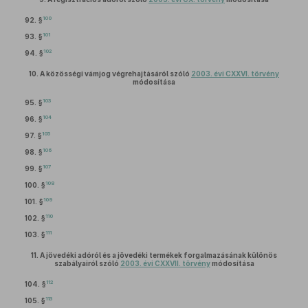
100
92. §
101
93. §
102
94. §
10.
A közösségi vámjog végrehajtásáról szóló
2003. évi CXXVI. törvény
módosítása
103
95. §
104
96. §
105
97. §
106
98. §
107
99. §
108
100. §
109
101. §
110
102. §
111
103. §
11.
A jövedéki adóról és a jövedéki termékek forgalmazásának különös
szabályairól szóló
2003. évi CXXVII. törvény
módosítása
112
104. §
113
105. §