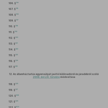
114
106. §
115
107. §
116
108. §
117
109. §
118
110. §
119
111. §
120
112. §
121
113. §
122
114. §
123
115. §
124
116. §
125
117. §
12.
Az államháztartás egyensúlyát javító különadóról és járadékról szóló
2006. évi LIX. törvény
módosítása
126
118. §
127
119. §
128
120. §
129
121. §
130
122. §