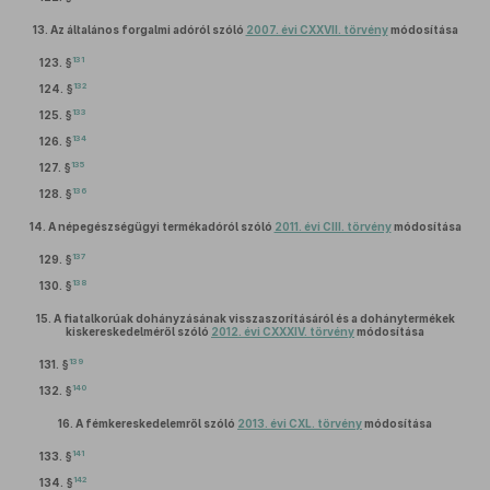
13.
Az általános forgalmi adóról szóló
2007. évi CXXVII. törvény
módosítása
131
123. §
132
124. §
133
125. §
134
126. §
135
127. §
136
128. §
14.
A népegészségügyi termékadóról szóló
2011. évi CIII. törvény
módosítása
137
129. §
138
130. §
15.
A fiatalkorúak dohányzásának visszaszorításáról és a dohánytermékek
kiskereskedelméről szóló
2012. évi CXXXIV. törvény
módosítása
139
131. §
140
132. §
16.
A fémkereskedelemről szóló
2013. évi CXL. törvény
módosítása
141
133. §
142
134. §