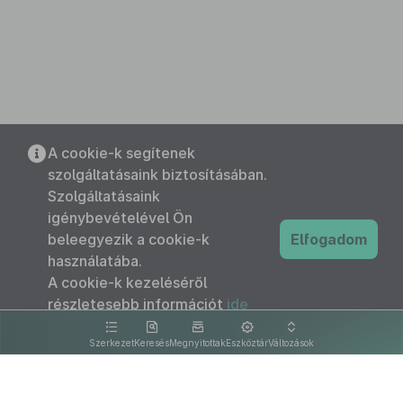
A cookie-k segítenek
szolgáltatásaink biztosításában.
Szolgáltatásaink
igénybevételével Ön
beleegyezik a cookie-k
Elfogadom
használatába.
A cookie-k kezeléséről
részletesebb információt
ide
kattintva olvashat.
Szerkezet
Keresés
Megnyitottak
Eszköztár
Változások