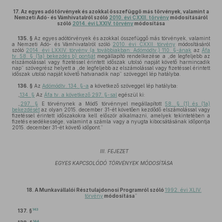
17.
Az egyes adótörvények és azokkal összefüggő más törvények, valamint a
Nemzeti Adó- és Vámhivatalról szóló
2010. évi CXXII. törvény
módosításáról
szóló
2014. évi LXXIV. törvény
módosítása
135. §
Az egyes adótörvények és azokkal összefüggő más törvények, valamint
a Nemzeti Adó- és Vámhivatalról szóló
2010. évi CXXII. törvény
módosításáról
szóló
2014. évi LXXIV. törvény (a továbbiakban: Adómódtv.) 110. §-ának
az
Áfa
tv. 58. § (1a) bekezdés b) pontját
megállapító rendelkezése a „de legfeljebb az
elszámolással vagy fizetéssel érintett időszak utolsó napját követő harmincadik
nap” szövegrész helyett a „de legfeljebb az elszámolással vagy fizetéssel érintett
időszak utolsó napját követő hatvanadik nap” szöveggel lép hatályba.
136. §
Az
Adómódtv. 134. §-a
a következő szöveggel lép hatályba:
„
134. §
Az
Áfa tv. a következő 297. §-sal
egészül ki:
„
297. §
E törvénynek a Mód5 törvénnyel megállapított
58. § (1) és (1a)
bekezdését
az olyan 2015. december 31-ét követően kezdődő elszámolással vagy
fizetéssel érintett időszakokra kell először alkalmazni, amelyek tekintetében a
fizetés esedékessége, valamint a számla vagy a nyugta kibocsátásának időpontja
2015. december 31-ét követő időpont.”
III. FEJEZET
EGYES KAPCSOLÓDÓ TÖRVÉNYEK MÓDOSÍTÁSA
18. A Munkavállalói Résztulajdonosi Programról szóló
1992. évi XLIV.
törvény
módosítása
”
143
137. §
144