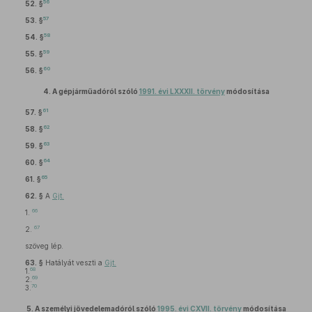
56
52. §
57
53. §
58
54. §
59
55. §
60
56. §
4.
A gépjárműadóról szóló
1991. évi LXXXII. törvény
módosítása
61
57. §
62
58. §
63
59. §
64
60. §
65
61. §
62. §
A
Gjt.
66
1.
67
2.
szöveg lép.
63. §
Hatályát veszti a
Gjt.
68
1.
69
2.
70
3.
5.
A személyi jövedelemadóról szóló
1995. évi CXVII. törvény
módosítása