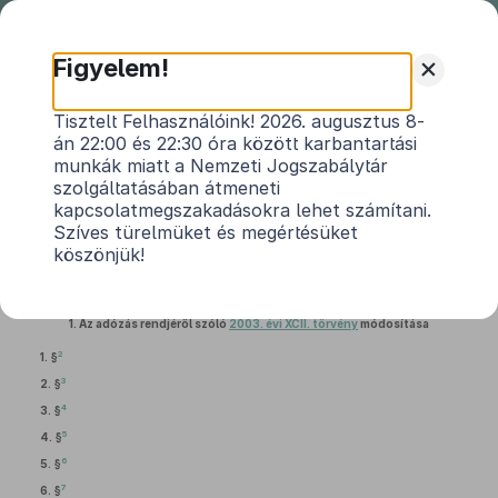
Nemzeti
Jogszabálytár
+
Figyelem!
2015. évi CLXXXVII. törvény
Tisztelt Felhasználóink! 2026. augusztus 8-
án 22:00 és 22:30 óra között karbantartási
az adózás rendjéről szóló
2003. évi XCII.
munkák miatt a Nemzeti Jogszabálytár
1
törvény
és egyes adótörvények módosításáról
szolgáltatásában átmeneti
kapcsolatmegszakadásokra lehet számítani.
Hatályos: 2018. 01. 02. – 2023. 12. 31.
Szíves türelmüket és megértésüket
köszönjük!
I. Fejezet
1.
Az adózás rendjéről szóló
2003. évi XCII. törvény
módosítása
2
1. §
3
2. §
4
3. §
5
4. §
6
5. §
7
6. §