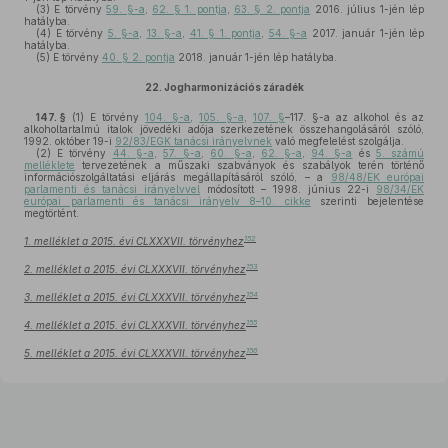
(3)
E törvény
59. §-a
,
62. § 1. pontja
,
63. § 2. pontja
2016. július 1-jén lép
hatályba.
(4)
E törvény
5. §-a
,
13. §-a
,
41. § 1. pontja
,
54. §-a
2017. január 1-jén lép
hatályba.
(5)
E törvény
40. § 2. pontja
2018. január 1-jén lép hatályba.
22.
Jogharmonizációs záradék
147. §
(1)
E törvény
104. §-a
,
105. §-a
,
107. §
–117. §-a az alkohol és az
alkoholtartalmú italok jövedéki adója szerkezetének összehangolásáról szóló,
1992. október 19-i
92/83/EGK tanácsi irányelvnek
való megfelelést szolgálja.
(2)
E törvény
44. §-a
,
57. §-a
,
60. §-a
,
62. §-a
,
94. §-a
és
5. számú
melléklete
tervezetének a műszaki szabványok és szabályok terén történő
információszolgáltatási eljárás megállapításáról szóló, – a
98/48/EK európai
parlamenti és tanácsi irányelvvel
módosított – 1998. június 22-i
98/34/EK
európai parlamenti és tanácsi irányelv 8–10. cikke
szerinti bejelentése
megtörtént.
152
1. melléklet a 2015. évi CLXXXVII. törvényhez
153
2. melléklet a 2015. évi CLXXXVII. törvényhez
154
3. melléklet a 2015. évi CLXXXVII. törvényhez
155
4. melléklet a 2015. évi CLXXXVII. törvényhez
156
5. melléklet a 2015. évi CLXXXVII. törvényhez