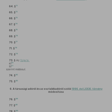
71
64. §
72
65. §
73
66. §
74
67. §
75
68. §
76
69. §
77
70. §
78
71. §
79
72. §
73. §
Az
Szja tv.
80
a)
81
b)
szerint módosul.
82
74. §
83
75. §
6.
A társasági adóról és az osztalékadóról szóló
1996. évi LXXXI. törvény
módosítása
84
76. §
85
77. §
86
78. §