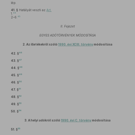
lép.
41. §
Hatályát veszti az
Art.
44
1.
45
2–6.
II. Fejezet
EGYES ADÓTÖRVÉNYEK MÓDOSÍTÁSA
2.
Az illetékekről szóló
1990. évi XCIII. törvény
módosítása
46
42. §
47
43. §
48
44. §
49
45. §
50
46. §
51
47. §
52
48. §
53
49. §
54
50. §
3.
A helyi adókról szóló
1990. évi C. törvény
módosítása
55
51. §