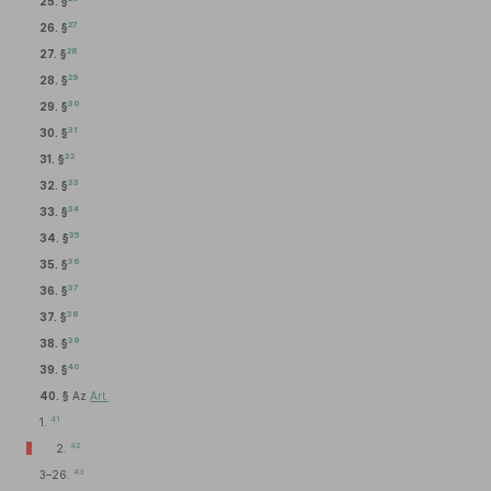
25. §
27
26. §
28
27. §
29
28. §
30
29. §
31
30. §
32
31. §
33
32. §
34
33. §
35
34. §
36
35. §
37
36. §
38
37. §
39
38. §
40
39. §
40. §
Az
Art.
41
1.
42
2.
43
3–26.