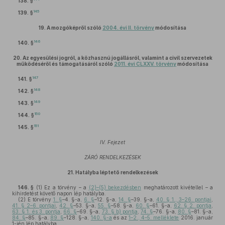
138. §
145
139. §
19.
A mozgóképről szóló
2004. évi II. törvény
módosítása
146
140. §
20.
Az egyesülési jogról, a közhasznú jogállásról, valamint a civil szervezetek
működéséről és támogatásáról szóló
2011. évi CLXXV. törvény
módosítása
147
141. §
148
142. §
149
143. §
150
144. §
151
145. §
IV. Fejezet
ZÁRÓ RENDELKEZÉSEK
21.
Hatályba léptető rendelkezések
146. §
(1)
Ez a törvény – a
(2)–(5) bekezdésben
meghatározott kivétellel – a
kihirdetést követő napon lép hatályba.
(2)
E törvény
1. §
–4. §-a,
6. §
–12. §-a,
14. §
–39. §-a,
40. § 1., 3–26. pontjai
,
41. § 2–6. pontjai
,
42. §
–53. §-a,
55. §
–58. §-a,
60. §
–61. §-a,
62. § 2. pontja
,
63. § 1. és 3. pontja
,
66. §
–69. §-a,
73. § b) pontja
,
74. §
–76. §-a,
80. §
–81. §-a,
84. §
–85. §-a,
89. §
–128. §-a,
140. §-a
és az
1–2., 4–5. melléklete
2016. január
1-jén lép hatályba.