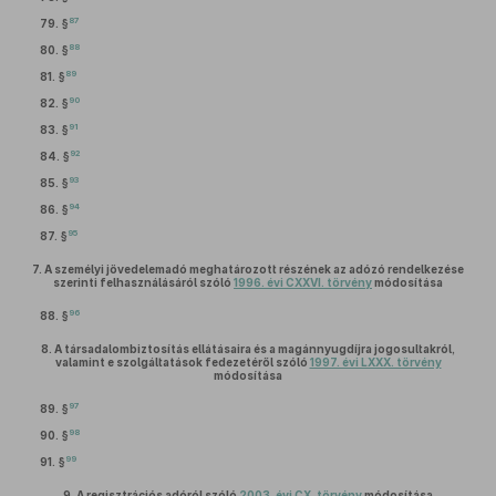
87
79. §
88
80. §
89
81. §
90
82. §
91
83. §
92
84. §
93
85. §
94
86. §
95
87. §
7.
A személyi jövedelemadó meghatározott részének az adózó rendelkezése
szerinti felhasználásáról szóló
1996. évi CXXVI. törvény
módosítása
96
88. §
8.
A társadalombiztosítás ellátásaira és a magánnyugdíjra jogosultakról,
valamint e szolgáltatások fedezetéről szóló
1997. évi LXXX. törvény
módosítása
97
89. §
98
90. §
99
91. §
9.
A regisztrációs adóról szóló
2003. évi CX. törvény
módosítása