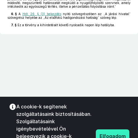
módosító, megszüntető határozatát megküldi a nyugdíjfolyósító szervnek, amely
intézkedik az egyösszegű térítés, illetve a pénzellátás folyósítása iránt.”
6. §
A
Hdt. 26. § (3) bekezdés
nyitó szövegrészében az „A járási hivatal”
szövegrész helyébe az „Az elsőfokú hadigondozási hatóság” szöveg lép.
7. §
Ez a törvény a kihirdetését követő nyolcadik napon lép hatályba.
A cookie-k segítenek
szolgáltatásaink biztosításában.
Szolgáltatásaink
igénybevételével Ön
beleegyezik a cookie-k
Elfogadom