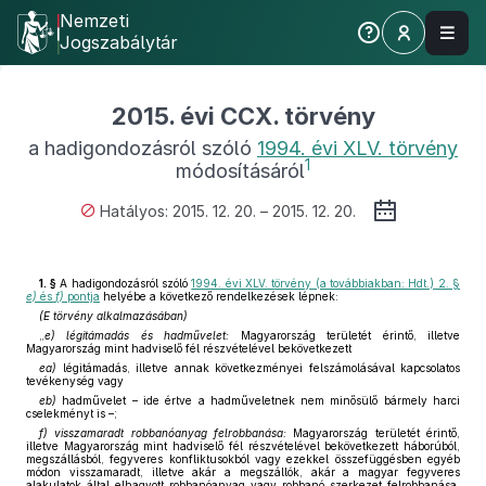
Nemzeti
Jogszabálytár
2015. évi CCX. törvény
a hadigondozásról szóló
1994. évi XLV. törvény
1
módosításáról
Hatályos: 2015. 12. 20. – 2015. 12. 20.
1. §
A hadigondozásról szóló
1994. évi XLV. törvény (a továbbiakban: Hdt.) 2. §
e)
és
f)
pontja
helyébe a következő rendelkezések lépnek:
(E törvény alkalmazásában)
„
e) légitámadás és hadművelet:
Magyarország területét érintő, illetve
Magyarország mint hadviselő fél részvételével bekövetkezett
ea)
légitámadás, illetve annak következményei felszámolásával kapcsolatos
tevékenység vagy
eb)
hadművelet – ide értve a hadműveletnek nem minősülő bármely harci
cselekményt is –;
f) visszamaradt robbanóanyag felrobbanása:
Magyarország területét érintő,
illetve Magyarország mint hadviselő fél részvételével bekövetkezett háborúból,
megszállásból, fegyveres konfliktusokból vagy ezekkel összefüggésben egyéb
módon visszamaradt, illetve akár a megszállók, akár a magyar fegyveres
alakulatok által elhagyott robbanóanyag vagy robbanó szerkezet felrobbanása,