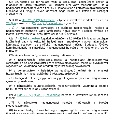
(3) Szünetelési ok fennállása vagy a jogosultság megszűnése esetén a
járadékot az utolsó felvétellel kell szüneteltetni vagy megszüntetni. Ha a
hadigondozott részére tévesen fizettek ki járadékot és a kifizetés alaptalanságáról
tudomása volt, vagy a téves kifizetést maga idézte elő, köteles az összeget
visszafizetni.”
5. §
(1)
A
Hdt. 26. § (2) bekezdése
helyébe a következő rendelkezés lép, és
26. §-a
a következő
(2a) és (2b) bekezdéssel
egészül ki:
„(2) A hadigondozotti ügyekben az elsőfokú hadigondozási hatóság a
hadigondozott lakóhelye vagy tartózkodási helye szerint illetékes fővárosi és
megyei kormányhivatal járási (fővárosi kerületi) hivatala.
(2a) A
(2) bekezdésben
foglaltaktól eltérően a külföldön élő, Magyarországon
lakóhellyel vagy tartózkodási hellyel nem rendelkező magyar állampolgár
kérelmező esetében az elsőfokú hadigondozási hatóság Budapest Főváros
Kormányhivatala, a másodfokú hadigondozási hatóság a honvédelemért felelős
miniszter.
(2b) Az elsőfokú hadigondozási hatóság határozatban dönt:
a)
a hadigondozási igényjogosultságról, a hadirokkant járadékosztályba
sorolásáról és az orvosszakértői szerv szakvéleményében megjelölt gyógyászati
segédeszköz, valamint a hadieredetű fogyatkozás megnevezéséről,
b)
a pénzellátások – beleértve az egyösszegű térítést és a temetési
hozzájárulást is – megállapításáról és összegszerűségéről,
c)
a hadigondozott közgyógyellátásra jogosító igazolványa és a hadigondozotti
igazolvány kiadásáról,
d)
a pénzellátás szüneteltetéséről, megszüntetéséről, valamint a jogalap
nélkül felvett pénzellátás visszafizetéséről.”
(2)
A
Hdt. 26. § (7) és (8) bekezdése
helyébe a következő rendelkezések
lépnek:
„(7) A másodfokú hadigondozási hatóság határozatát a bíróság
megváltoztathatja.
(8) Az eljáró hadigondozási hatóság az egyösszegű térítésre, a hadigondozási
járadékra és az egyéb pénzellátásokra való jogosultságot jogerősen megállapító,