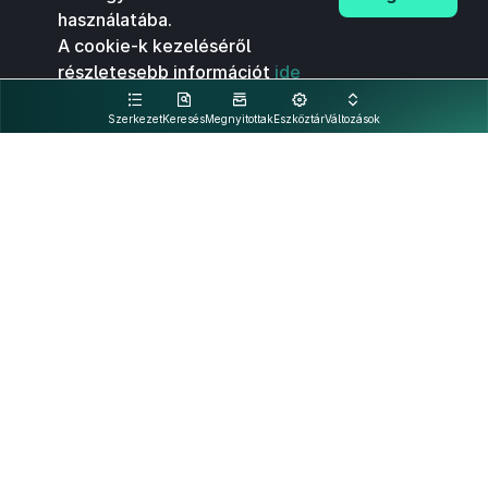
használatába.
A cookie-k kezeléséről
részletesebb információt
ide
kattintva olvashat.
Szerkezet
Keresés
Megnyitottak
Eszköztár
Változások
Kapcsolat
Felhasználási feltételek