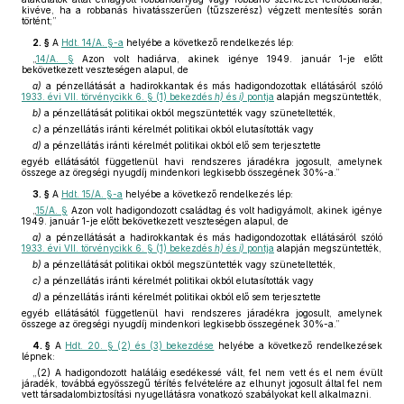
kivéve, ha a robbanás hivatásszerűen (tűzszerész) végzett mentesítés során
történt;”
2. §
A
Hdt. 14/A. §-a
helyébe a következő rendelkezés lép:
„
14/A. §
Azon volt hadiárva, akinek igénye 1949. január 1-je előtt
bekövetkezett veszteségen alapul, de
a)
a pénzellátását a hadirokkantak és más hadigondozottak ellátásáról szóló
1933. évi VII. törvénycikk 6. § (1) bekezdés
h)
és
i)
pontja
alapján megszüntették,
b)
a pénzellátását politikai okból megszüntették vagy szüneteltették,
c)
a pénzellátás iránti kérelmét politikai okból elutasították vagy
d)
a pénzellátás iránti kérelmét politikai okból elő sem terjesztette
egyéb ellátásától függetlenül havi rendszeres járadékra jogosult, amelynek
összege az öregségi nyugdíj mindenkori legkisebb összegének 30%-a.”
3. §
A
Hdt. 15/A. §-a
helyébe a következő rendelkezés lép:
„
15/A. §
Azon volt hadigondozott családtag és volt hadigyámolt, akinek igénye
1949. január 1-je előtt bekövetkezett veszteségen alapul, de
a)
a pénzellátását a hadirokkantak és más hadigondozottak ellátásáról szóló
1933. évi VII. törvénycikk 6. § (1) bekezdés
h)
és
i)
pontja
alapján megszüntették,
b)
a pénzellátását politikai okból megszüntették vagy szüneteltették,
c)
a pénzellátás iránti kérelmét politikai okból elutasították vagy
d)
a pénzellátás iránti kérelmét politikai okból elő sem terjesztette
egyéb ellátásától függetlenül havi rendszeres járadékra jogosult, amelynek
összege az öregségi nyugdíj mindenkori legkisebb összegének 30%-a.”
4. §
A
Hdt. 20. § (2) és (3) bekezdése
helyébe a következő rendelkezések
lépnek:
„(2) A hadigondozott haláláig esedékessé vált, fel nem vett és el nem évült
járadék, továbbá egyösszegű térítés felvételére az elhunyt jogosult által fel nem
vett társadalombiztosítási nyugellátásra vonatkozó szabályokat kell alkalmazni.