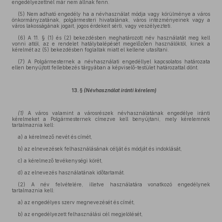
engedélyezettnél már nem állnak fenn.
(5) Nem adható engedély ha a névhasználat módja vagy körülménye a város
önkormányzatának, polgármesteri hivatalának, város intézményeinek vagy a
város lakosságának jogait, jogos érdekeit sérti, vagy veszélyezteti.
(6) A 11. § (1) és (2) bekezdésben meghatározott név használatát meg kell
vonni attól, az e rendelet hatálybalépését megelőzően használóktól, kinek a
kérelmét az (5) bekezdésben foglaltak miatt el kellene utasítani.
(7) A Polgármesternek a névhasználati engedéllyel kapcsolatos határozata
ellen benyújtott fellebbezés tárgyában a képviselő-testület határozattal dönt.
13. §
(Névhasználat iránti kérelem)
(1)
A város valamint a városrészek névhasználatának engedélye iránti
kérelmeket a Polgármesternek címezve kell benyújtani, mely kérelemnek
tartalmaznia kell:
a) a kérelmező nevét és címét,
b) az elnevezések felhasználásának célját és módját és indoklását,
c) a kérelmező tevékenységi körét,
d) az elnevezés használatának időtartamát.
(2) A név felvételére, illetve használatára vonatkozó engedélynek
tartalmaznia kell:
a) az engedélyes szerv megnevezését és címét,
b) az engedélyezett felhasználási cél megjelölését,