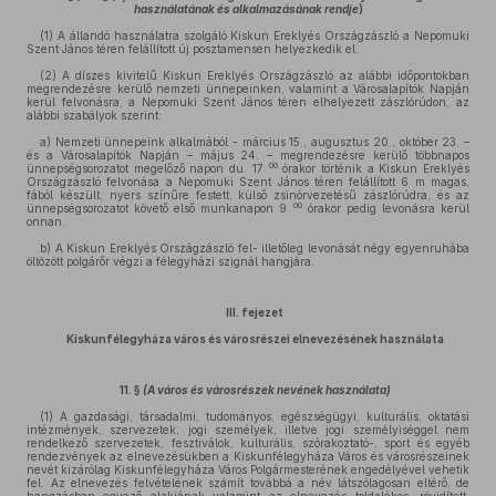
használatának és alkalmazásának rendje
)
(1) A állandó használatra szolgáló Kiskun Ereklyés Országzászló a Nepomuki
Szent János téren felállított új posztamensen helyezkedik el.
(2) A díszes kivitelű Kiskun Ereklyés Országzászló az alábbi időpontokban
megrendezésre kerülő nemzeti ünnepeinken, valamint a Városalapítók Napján
kerül felvonásra, a Nepomuki Szent János téren elhelyezett zászlórúdon, az
alábbi szabályok szerint:
a) Nemzeti ünnepeink alkalmából - március 15., augusztus 20., október 23. –
és a Városalapítók Napján – május 24. – megrendezésre kerülő többnapos
00
ünnepségsorozatot megelőző napon du. 17
órakor történik a Kiskun Ereklyés
Országzászló felvonása a Nepomuki Szent János téren felállított 6 m magas,
fából készült, nyers színűre festett, külső zsinórvezetésű zászlórúdra, és az
00
ünnepségsorozatot követő első munkanapon 9
órakor pedig levonásra kerül
onnan.
b) A Kiskun Ereklyés Országzászló fel- illetőleg levonását négy egyenruhába
öltözött polgárőr végzi a félegyházi szignál hangjára.
III. fejezet
Kiskunfélegyháza város és városrészei elnevezésének használata
11. §
(A város és városrészek nevének használata)
(1) A gazdasági, társadalmi, tudományos, egészségügyi, kulturális, oktatási
intézmények, szervezetek, jogi személyek, illetve jogi személyiséggel nem
rendelkező szervezetek, fesztiválok, kulturális, szórakoztató-, sport és egyéb
rendezvények az elnevezésükben a Kiskunfélegyháza Város és városrészeinek
nevét kizárólag Kiskunfélegyháza Város Polgármesterének engedélyével vehetik
fel. Az elnevezés felvételének számít továbbá a név látszólagosan eltérő, de