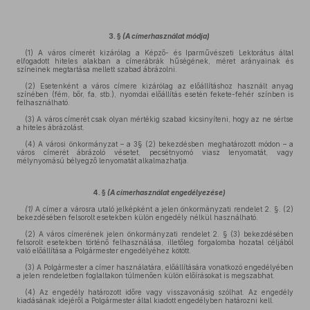
3. §
(A címerhasználat módja)
(1) A város címerét kizárólag a Képző- és Iparművészeti Lektorátus által
elfogadott hiteles alakban a címerábrák hűségének, méret arányainak és
színeinek megtartása mellett szabad ábrázolni.
(2) Esetenként a város címere kizárólag az előállításhoz használt anyag
színében (fém, bőr, fa, stb.), nyomdai előállítás esetén fekete-fehér színben is
felhasználható.
(3) A város címerét csak olyan mértékig szabad kicsinyíteni, hogy az ne sértse
a hiteles ábrázolást.
(4) A városi önkormányzat – a 3§ (2) bekezdésben meghatározott módon – a
város címerét ábrázoló vésetet, pecsétnyomó viasz lenyomatát, vagy
mélynyomású bélyegző lenyomatát alkalmazhatja.
4. §
(A címerhasználat engedélyezése)
(1)
A címer a városra utaló jelképként a jelen önkormányzati rendelet 2. §. (2)
bekezdésében felsorolt esetekben külön engedély nélkül használható.
(2) A város címerének jelen önkormányzati rendelet 2. § (3) bekezdésében
felsorolt esetekben történő felhasználása, illetőleg forgalomba hozatal céljából
való előállítása a Polgármester engedélyéhez kötött.
(3) A Polgármester a címer használatára, előállítására vonatkozó engedélyében
a jelen rendeletben foglaltakon túlmenően külön előírásokat is megszabhat.
(4) Az engedély határozott időre vagy visszavonásig szólhat. Az engedély
kiadásának idejéről a Polgármester által kiadott engedélyben határozni kell.