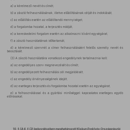
a) a kérelmező nevét és címét,
b) a zászló felhasználásának, illetve előállításának célját és indoklását,
c) az előállítás esetén az előállítandó mennyiséget,
d) a forgalomba hozatal, a terjesztés módját,
e) a kereskedelmi forgalom esetén az alkalmazni kívánt egységárat,
f) a zászló használatának időtartamát,
d) a kérelmező szervnél a címer felhasználásáért felelős személy nevét és
beosztását.
(3) A zászló használatára vonatkozó engedélynek tartalmaznia kell:
a) az engedélyes szerv megnevezését és címét,
b) az engedélyezett felhasználási cél megjelölését,
c) az engedély érvényességének idejét,
d) az esetleges terjesztés és forgalomba hozatal esetén az egységárat,
e) a felhasználással és a gyártási minőséggel kapcsolatos esetleges egyéb
előírásokat.
10. §
(A 6. § (2) bekezdésében meghatározott Kiskun Ereklyés Országzászló