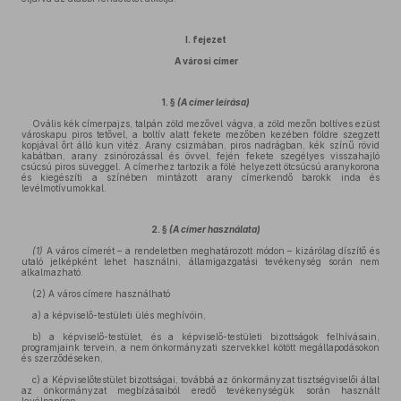
I. fejezet
A városi címer
1. §
(A címer leírása)
Ovális kék címerpajzs, talpán zöld mezővel vágva, a zöld mezőn boltíves ezüst
városkapu piros tetővel, a boltív alatt fekete mezőben kezében földre szegzett
kopjával őrt álló kun vitéz. Arany csizmában, piros nadrágban, kék színű rövid
kabátban, arany zsinórozással és övvel, fején fekete szegélyes visszahajló
csúcsú piros süveggel. A címerhez tartozik a fölé helyezett ötcsúcsú aranykorona
és kiegészíti a színében mintázott arany címerkendő barokk inda és
levélmotívumokkal.
2. §
(A címer használata)
(1)
A város címerét – a rendeletben meghatározott módon – kizárólag díszítő és
utaló jelképként lehet használni, államigazgatási tevékenység során nem
alkalmazható.
(2) A város címere használható
a) a képviselő-testületi ülés meghívóin,
b) a képviselő-testület, és a képviselő-testületi bizottságok felhívásain,
programjaink tervein, a nem önkormányzati szervekkel kötött megállapodásokon
és szerződéseken,
c) a Képviselőtestület bizottságai, továbbá az önkormányzat tisztségviselői által
az önkormányzat megbízásaiból eredő tevékenységük során használt