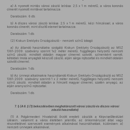
a) A nyomott mintás városi zászló leírása: 2,5 x 1 m méretű, a város koronás
címerét nyomott mintával tartalmazza.
Darabszám: 6 db.
b) A díszes városi zászló leírása: 2,5 x 1 m méretű, kézi hímzéssel, a város
koronás címerét, mint díszítő elemet tartalmazza.
Darabszám: 1 db.
(2) Kiskun Ereklyés Országzászló - nemzeti színű lobogó
a) Az állandó használatra szolgáló Kiskun Ereklyés Országzászló az MSZ
1361-2009. szabvány szerint 1x2 méter méretű, függőleges helyzetű nemzeti
színű zászló, mindkét oldalán magyar címerrel szövött, színenként varrott,
kétoldali Imola anyagból készülő zászló, alján sárga rojtozattal és mindkét oldalán
szövött címerrel.
Darabszám: 1 db.
b) Az ünnepi alkalmakra használandó Kiskun Ereklyés Országzászló az MSZ
1361-2009. szabvány szerinti 1 x 2 méter méretű, függőleges helyzetű nemzeti
színű zászló, mindkét oldalán a hímzett magyar címerrel, szatén anyagú, az
alján aranyszínű rojtozattal.
Darabszám: 1 db.
7. §
(A 6. § (1) bekezdésében meghatározott városi zászló és díszes városi
zászló használata)
(1) A Polgármesteri Hivatalnál őrzött eredeti zászlók a Képviselőtestület
ülésein, valamint a város életében jelentős, az önkormányzat által vagy
részvételével szervezett események alkalmával használhatóak, különösen: a)
nemzeti ünnepek alkalmával,