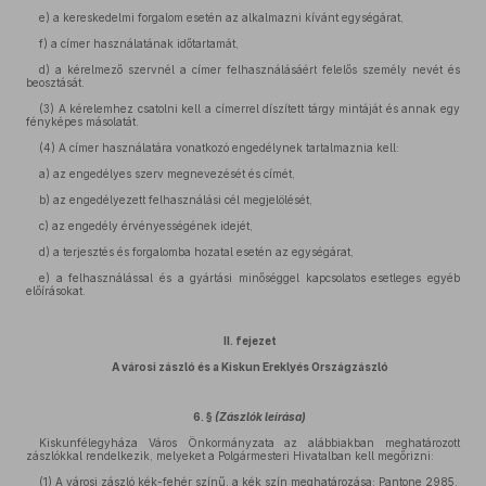
e) a kereskedelmi forgalom esetén az alkalmazni kívánt egységárat,
f) a címer használatának időtartamát,
d) a kérelmező szervnél a címer felhasználásáért felelős személy nevét és
beosztását.
(3) A kérelemhez csatolni kell a címerrel díszített tárgy mintáját és annak egy
fényképes másolatát.
(4) A címer használatára vonatkozó engedélynek tartalmaznia kell:
a) az engedélyes szerv megnevezését és címét,
b) az engedélyezett felhasználási cél megjelölését,
c) az engedély érvényességének idejét,
d) a terjesztés és forgalomba hozatal esetén az egységárat,
e) a felhasználással és a gyártási minőséggel kapcsolatos esetleges egyéb
előírásokat.
II. fejezet
A városi zászló és a Kiskun Ereklyés Országzászló
6. §
(Zászlók leírása)
Kiskunfélegyháza Város Önkormányzata az alábbiakban meghatározott
zászlókkal rendelkezik, melyeket a Polgármesteri Hivatalban kell megőrizni:
(1) A városi zászló kék-fehér színű, a kék szín meghatározása: Pantone 2985.