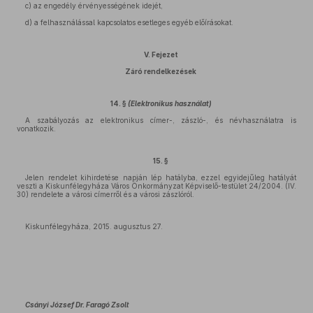
c) az engedély érvényességének idejét,
d) a felhasználással kapcsolatos esetleges egyéb előírásokat.
V. Fejezet
Záró rendelkezések
14. §
(Elektronikus használat)
A szabályozás az elektronikus címer-, zászló-, és névhasználatra is
vonatkozik.
15. §
Jelen rendelet kihirdetése napján lép hatályba, ezzel egyidejűleg hatályát
veszti a Kiskunfélegyháza Város Önkormányzat Képviselő-testület 24/2004. (IV.
30) rendelete a városi címerről és a városi zászlóról.
Kiskunfélegyháza, 2015. augusztus 27.
Csányi József Dr. Faragó Zsolt