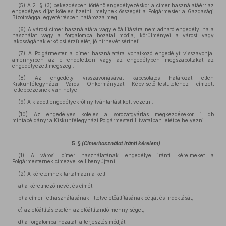
(5) A 2. § (3) bekezdésben történő engedélyezéskor a címer használatáért az
engedélyes díjat köteles fizetni, melynek összegét a Polgármester a Gazdasági
Bizottsággal egyetértésben határozza meg.
(6) A városi címer használatára vagy előállítására nem adható engedély, ha a
használat vagy a forgalomba hozatal módja, körülményei a várost vagy
lakosságának erkölcsi érzületét, jó hírnevét sértheti.
(7) A Polgármester a címer használatára vonatkozó engedélyt visszavonja,
amennyiben az e-rendeletben vagy az engedélyben megszabottakat az
engedélyezett megszegi.
(8) Az engedély visszavonásával kapcsolatos határozat ellen
Kiskunfélegyháza Város Önkormányzat Képviselő-testületéhez címzett
fellebbezésnek van helye.
(9) A kiadott engedélyekről nyilvántartást kell vezetni.
(10) Az engedélyes köteles a sorozatgyártás megkezdésekor 1 db
mintapéldányt a Kiskunfélegyházi Polgármesteri Hivatalban letétbe helyezni.
5. §
(Címerhasználat iránti kérelem)
(1) A városi címer használatának engedélye iránti kérelmeket a
Polgármesternek címezve kell benyújtani.
(2) A kérelemnek tartalmaznia kell:
a) a kérelmező nevét és címét,
b) a címer felhasználásának, illetve előállításának célját és indoklását,
c) az előállítás esetén az előállítandó mennyiséget,
d) a forgalomba hozatal, a terjesztés módját,