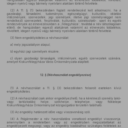
hangzásban egyező alakjának valamint az elnevezés toldalékos, rövidített,
idegen nyelvű vagy bármely nyelvtani alakban történő felvétele.
(2) A 11. § (1) bekezdésben foglalt rendelkezést kell alkalmazni, ha a
gazdasági, társadalmi, tudományos, egészségügyi, kulturális, oktatási
intézmények, szervezetek, jogi személyek, illetve jogi személyiséggel nem
rendelkező szervezetek, fesztiválok, kulturális, szórakoztató-, sport és egyéb
rendezvények az elnevezésükben a „Félegyháza”, továbbá a név látszólagosan
eltérő, de hangzásban egyező alakjának valamint az elnevezés toldalékos,
rövidített, idegen nyelvű vagy bármely nyelvtani alakban történő felvétele.
(3) Nem engedélyköteles a névhasználat
a) mely jogszabályon alapul;
b) egyházi jogi személyek részére;
c) olyan gazdasági társaságok, intézmények, egyéb szervezetek számára,
amelyet Kiskunfélegyháza Város Önkormányzata alapított.
12. §
(Névhasználat engedélyezése)
(1) A névhasználat a 11. § (3) bekezdésben felsorolt eseteken kívül
engedélyköteles.
(2) A névhasználat csak akkor engedélyezhető, ha a kérelmező személy lakó-
vagy tartózkodási helye, székhelye, telephelye, vagy fióktelepe
Kiskunfélegyháza Önkormányzat közigazgatási területén található.
(3) Az engedély határozott időre vagy visszavonásig szól.
(4) A Polgármester a név használatára vonatkozó engedélyt visszavonja,
amennyiben a rendeletben vagy az engedélyben megszabottakat az
engedélyezett megszegi, vagy az engedély kiadásához szükséges feltételek az