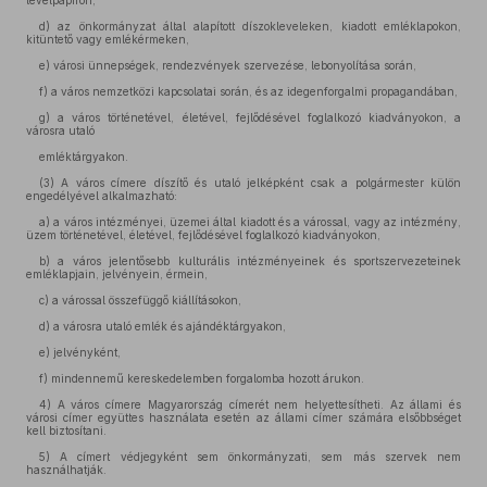
levélpapíron,
d) az önkormányzat által alapított díszokleveleken, kiadott emléklapokon,
kitüntető vagy emlékérmeken,
e) városi ünnepségek, rendezvények szervezése, lebonyolítása során,
f) a város nemzetközi kapcsolatai során, és az idegenforgalmi propagandában,
g) a város történetével, életével, fejlődésével foglalkozó kiadványokon, a
városra utaló
emléktárgyakon.
(3) A város címere díszítő és utaló jelképként csak a polgármester külön
engedélyével alkalmazható:
a) a város intézményei, üzemei által kiadott és a várossal, vagy az intézmény,
üzem történetével, életével, fejlődésével foglalkozó kiadványokon,
b) a város jelentősebb kulturális intézményeinek és sportszervezeteinek
emléklapjain, jelvényein, érmein,
c) a várossal összefüggő kiállításokon,
d) a városra utaló emlék és ajándéktárgyakon,
e) jelvényként,
f) mindennemű kereskedelemben forgalomba hozott árukon.
4) A város címere Magyarország címerét nem helyettesítheti. Az állami és
városi címer együttes használata esetén az állami címer számára elsőbbséget
kell biztosítani.
5) A címert védjegyként sem önkormányzati, sem más szervek nem
használhatják.