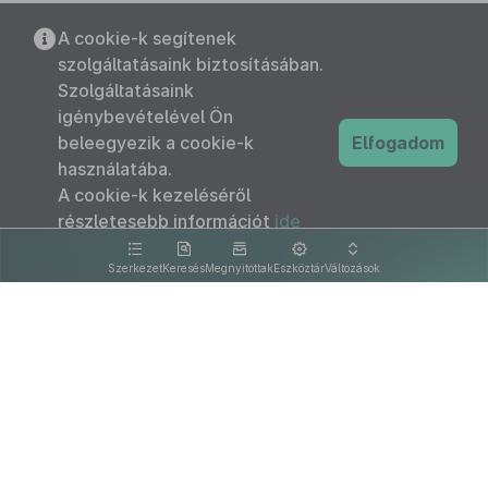
A cookie-k segítenek
szolgáltatásaink biztosításában.
Szolgáltatásaink
igénybevételével Ön
beleegyezik a cookie-k
Elfogadom
használatába.
A cookie-k kezeléséről
részletesebb információt
ide
kattintva olvashat.
Szerkezet
Keresés
Megnyitottak
Eszköztár
Változások