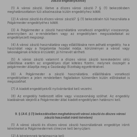
zászló engedélyezése)
(1) A városi zászló, illetve a díszes városi zászló 7 § (1) bekezdésben
meghatározottakon túli alkalmazása külön engedélyhez kötött.
(2) A városi zászló és díszes városi zászló7. § (1) bekezdésén túli használata a
Polgármester engedélyéhez kötött.
(3) A Polgármester a zászló használatára vonatkozó engedélyt visszavonja,
amennyiben az e-rendeletben vagy az engedélyben megszabottakat az
engedélyezett megszegi.
(4) A városi zászló használatára vagy előállítására nem adható engedély, ha a
használat vagy a forgalomba hozatal módja, körülményei a várost vagy
lakosságának erkölcsi érzületét, jó hírnevét sértheti.
(5) A városi zászló valamint a díszes városi zászló kereskedelmi célú
előállítása esetén az engedélyes díjat köteles fizetni, melynek összegét a
polgármester állapítja meg a Gazdasági Bizottság egyetértésével.
(6) A Polgármester a zászló használatára, előállítására vonatkozó
engedélyében a jelen rendeletben foglaltakon túlmenően külön előírásokat is
megszabhat.
(7) A kiadott engedélyekről nyilvántartást kell vezetni.
(8) Az engedély határozott időre vagy visszavonásig szólhat. Az engedély
kiadásának idejéről a Polgármester által kiadott engedélyben határozni kell.
9. §
(A 6. § (1) bekezdésében meghatározott városi zászló és díszes városi
zászló használat iránti kérelem)
(1) A városi zászló és díszes városi zászló használatának engedélye iránti
kérelmeket a Polgármesternek címezve kell benyújtani.
(2) A kérelemnek tartalmaznia kell: