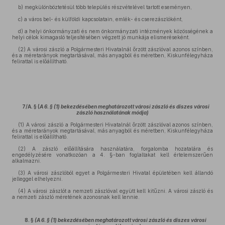
b) megkülönböztetésül több település részvételével tartott eseményen,
c) a város bel- és külföldi kapcsolatain, emlék- és cserezászlóként,
d) a helyi önkormányzati és nem önkormányzati intézmények közösségének a
helyi célok kimagasló teljesítésében végzett jó munkája elismeréseként.
(2) A városi zászló a Polgármesteri Hivatalnál őrzött zászlóval azonos színben,
és a méretarányok megtartásával, más anyagból és méretben, Kiskunfélegyháza
felirattal is előállítható.
7/A. § (
A 6. § (1) bekezdésében meghatározott városi zászló és díszes városi
zászló használatának módja)
(1) A városi zászló a Polgármesteri Hivatalnál őrzött zászlóval azonos színben,
és a méretarányok megtartásával, más anyagból és méretben, Kiskunfélegyháza
felirattal is előállítható.
(2) A zászló előállítására használatára, forgalomba hozatalára és
engedélyzésére vonatkozóan a 4. §-ban foglaltakat kell értelemszerűen
alkalmazni.
(3) A városi zászlóból egyet a Polgármesteri Hivatal épületében kell állandó
jelleggel elhelyezni.
(4) A városi zászlót a nemzeti zászlóval együtt kell kitűzni. A városi zászló és
a nemzeti zászló méretének azonosnak kell lennie.
8. §
(A 6. § (1) bekezdésében meghatározott városi zászló és díszes városi