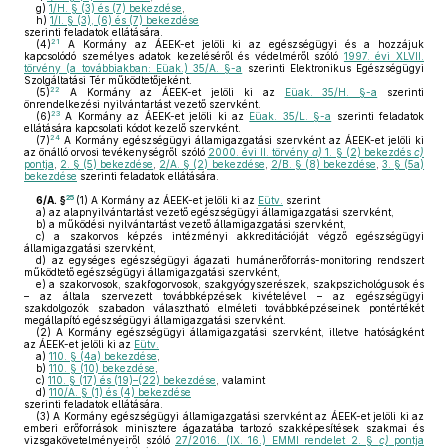
g)
1/H. § (3) és (7) bekezdése
,
h)
1/I. § (3), (6) és (7) bekezdése
szerinti feladatok ellátására.
21
(4)
A Kormány az ÁEEK-et jelöli ki az egészségügyi és a hozzájuk
kapcsolódó személyes adatok kezeléséről és védelméről szóló
1997. évi XLVII.
törvény (a továbbiakban: Eüak.) 35/A. §-a
szerinti Elektronikus Egészségügyi
Szolgáltatási Tér működtetőjeként.
22
(5)
A Kormány az ÁEEK-et jelöli ki az
Eüak. 35/H. §-a
szerinti
önrendelkezési nyilvántartást vezető szervként.
23
(6)
A Kormány az ÁEEK-et jelöli ki az
Eüak. 35/L. §-a
szerinti feladatok
ellátására kapcsolati kódot kezelő szervként.
24
(7)
A Kormány egészségügyi államigazgatási szervként az ÁEEK-et jelöli ki
az önálló orvosi tevékenységről szóló
2000. évi II. törvény
a)
1. § (2) bekezdés
c)
pontja
,
2. § (5) bekezdése
,
2/A. § (2) bekezdése
,
2/B. § (8) bekezdése
,
3. § (5a)
bekezdése
szerinti feladatok ellátására.
25
6/A. §
(1)
A Kormány az ÁEEK-et jelöli ki az
Eütv.
szerint
a)
az alapnyilvántartást vezető egészségügyi államigazgatási szervként,
b)
a működési nyilvántartást vezető államigazgatási szervként,
c)
a szakorvos képzés intézményi akkreditációját végző egészségügyi
államigazgatási szervként,
d)
az egységes egészségügyi ágazati humánerőforrás-monitoring rendszert
működtető egészségügyi államigazgatási szervként,
e)
a szakorvosok, szakfogorvosok, szakgyógyszerészek, szakpszichológusok és
– az általa szervezett továbbképzések kivételével – az egészségügyi
szakdolgozók szabadon választható elméleti továbbképzéseinek pontértékét
megállapító egészségügyi államigazgatási szervként.
(2)
A Kormány egészségügyi államigazgatási szervként, illetve hatóságként
az ÁEEK-et jelöli ki az
Eütv.
a)
110. § (4a) bekezdése
,
b)
110. § (10) bekezdése
,
c)
110. § (17) és (19)–(22) bekezdése
, valamint
d)
110/A. § (1) és (4) bekezdése
szerinti feladatok ellátására.
(3)
A Kormány egészségügyi államigazgatási szervként az ÁEEK-et jelöli ki az
emberi erőforrások minisztere ágazatába tartozó szakképesítések szakmai és
vizsgakövetelményeiről szóló
27/2016. (IX. 16.) EMMI rendelet 2. §
c)
pontja