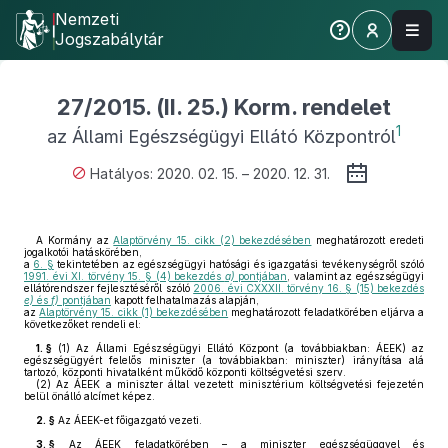
Nemzeti
Jogszabálytár
27/2015. (II. 25.) Korm. rendelet
1
az Állami Egészségügyi Ellátó Központról
Hatályos: 2020. 02. 15. – 2020. 12. 31.
A Kormány az
Alaptörvény 15. cikk (2) bekezdésében
meghatározott eredeti
jogalkotói hatáskörében,
a
6. §
tekintetében az egészségügyi hatósági és igazgatási tevékenységről szóló
1991. évi XI. törvény 15. § (4) bekezdés
a)
pontjában
, valamint az egészségügyi
ellátórendszer fejlesztéséről szóló
2006. évi CXXXII. törvény 16. § (15) bekezdés
e)
és
f)
pontjában
kapott felhatalmazás alapján,
az
Alaptörvény 15. cikk (1) bekezdésében
meghatározott feladatkörében eljárva a
következőket rendeli el:
1. §
(1)
Az Állami Egészségügyi Ellátó Központ (a továbbiakban: ÁEEK) az
egészségügyért felelős miniszter (a továbbiakban: miniszter) irányítása alá
tartozó, központi hivatalként működő központi költségvetési szerv.
(2)
Az ÁEEK a miniszter által vezetett minisztérium költségvetési fejezetén
belül önálló alcímet képez.
2. §
Az ÁEEK-et főigazgató vezeti.
3. §
Az ÁEEK feladatkörében – a miniszter egészségüggyel és