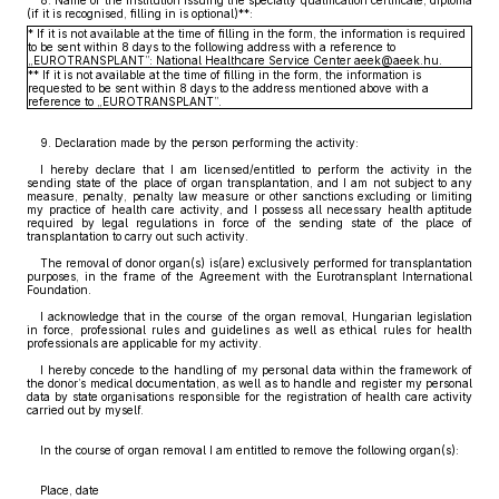
8. Name of the institution issuing the specialty qualification certificate, diploma
(if it is recognised, filling in is optional)**:
* If it is not available at the time of filling in the form, the information is required
to be sent within 8 days to the following address with a reference to
„EUROTRANSPLANT”: National Healthcare Service Center aeek@aeek.hu.
** If it is not available at the time of filling in the form, the information is
requested to be sent within 8 days to the address mentioned above with a
reference to „EUROTRANSPLANT”.
9. Declaration made by the person performing the activity:
I hereby declare that I am licensed/entitled to perform the activity in the
sending state of the place of organ transplantation, and I am not subject to any
measure, penalty, penalty law measure or other sanctions excluding or limiting
my practice of health care activity, and I possess all necessary health aptitude
required by legal regulations in force of the sending state of the place of
transplantation to carry out such activity.
The removal of donor organ(s) is(are) exclusively performed for transplantation
purposes, in the frame of the Agreement with the Eurotransplant International
Foundation.
I acknowledge that in the course of the organ removal, Hungarian legislation
in force, professional rules and guidelines as well as ethical rules for health
professionals are applicable for my activity.
I hereby concede to the handling of my personal data within the framework of
the donor’s medical documentation, as well as to handle and register my personal
data by state organisations responsible for the registration of health care activity
carried out by myself.
In the course of organ removal I am entitled to remove the following organ(s):
Place, date