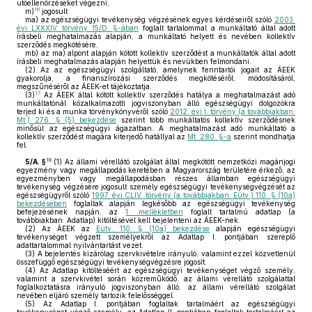
utóellenőrzéseket végezni,
16
m)
jogosult
ma)
az egészségügyi tevékenység végzésének egyes kérdéseiről szóló
2003.
évi LXXXIV. törvény 15/D. §-ában
foglalt tartalommal a munkáltató által adott
írásbeli meghatalmazás alapján, a munkáltató helyett és nevében kollektív
szerződés megkötésére,
mb)
az ma) alpont alapján kötött kollektív szerződést a munkáltatók által adott
írásbeli meghatalmazás alapján helyettük és nevükben felmondani.
(2)
Az az egészségügyi szolgáltató, amelynek fenntartói jogait az ÁEEK
gyakorolja, a finanszírozási szerződés megkötéséről, módosításáról,
megszűnéséről az ÁEEK-et tájékoztatja.
17
(3)
Az ÁEEK által kötött kollektív szerződés hatálya a meghatalmazást adó
munkáltatónál közalkalmazotti jogviszonyban álló egészségügyi dolgozókra
terjed ki és a munka törvénykönyvéről szóló
2012. évi I. törvény (a továbbiakban:
Mt.) 276. § (5) bekezdése
szerint több munkáltatós kollektív szerződésnek
minősül az egészségügyi ágazatban. A meghatalmazást adó munkáltató a
kollektív szerződést magára kiterjedő hatállyal az
Mt. 280. §-a
szerint mondhatja
fel.
18
5/A. §
(1)
Az állami vérellátó szolgálat által megkötött nemzetközi magánjogi
egyezmény vagy megállapodás keretében a Magyarország területére érkező, az
egyezményben vagy megállapodásban részes államban egészségügyi
tevékenység végzésére jogosult személy egészségügyi tevékenységvégzését az
egészségügyről szóló
1997. évi CLIV. törvény (a továbbiakban: Eütv.) 110. § (10a)
bekezdésében
foglaltak alapján legkésőbb az egészségügyi tevékenység
befejezésének napján, az
1. mellékletben
foglalt tartalmú adatlap (a
továbbiakban: Adatlap) kitöltésével kell bejelenteni az ÁEEK-nek.
(2)
Az ÁEEK az
Eütv. 110. § (10a) bekezdése
alapján egészségügyi
tevékenységet végzett személyekről az Adatlap I. pontjában szereplő
adattartalommal nyilvántartást vezet.
(3)
A bejelentés kizárólag szervkivételre irányuló, valamint ezzel közvetlenül
összefüggő egészségügyi tevékenységvégzésre jogosít.
(4)
Az Adatlap kitöltéséért az egészségügyi tevékenységet végző személy,
valamint a szervkivétel során közreműködő, az állami vérellátó szolgálattal
foglalkoztatásra irányuló jogviszonyban álló, az állami vérellátó szolgálat
nevében eljáró személy tartozik felelősséggel.
(5)
Az Adatlap I. pontjában foglaltak tartalmáért az egészségügyi