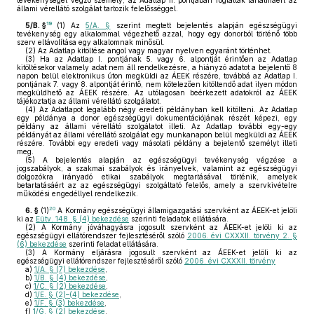
tevékenységet végző személy, az Adatlap II. pontjában foglaltak tartalmáért az
állami vérellátó szolgálat tartozik felelősséggel.
19
5/B. §
(1)
Az
5/A. §
szerint megtett bejelentés alapján egészségügyi
tevékenység egy alkalommal végezhető azzal, hogy egy donorból történő több
szerv eltávolítása egy alkalomnak minősül.
(2)
Az Adatlap kitöltése angol vagy magyar nyelven egyaránt történhet.
(3)
Ha az Adatlap I. pontjának 5. vagy 6. alpontját érintően az Adatlap
kitöltésekor valamely adat nem áll rendelkezésre, a hiányzó adatot a bejelentő 8
napon belül elektronikus úton megküldi az ÁEEK részére, továbbá az Adatlap I.
pontjának 7. vagy 8. alpontját érintő, nem kötelezően kitöltendő adat ilyen módon
megküldhető az ÁEEK részére. Az utólagosan beérkezett adatokról az ÁEEK
tájékoztatja az állami vérellátó szolgálatot.
(4)
Az Adatlapot legalább négy eredeti példányban kell kitölteni. Az Adatlap
egy példánya a donor egészségügyi dokumentációjának részét képezi, egy
példány az állami vérellátó szolgálatot illeti. Az Adatlap további egy-egy
példányát az állami vérellátó szolgálat egy munkanapon belül megküldi az ÁEEK
részére. További egy eredeti vagy másolati példány a bejelentő személyt illeti
meg.
(5)
A bejelentés alapján az egészségügyi tevékenység végzése a
jogszabályok, a szakmai szabályok és irányelvek, valamint az egészségügyi
dolgozókra irányadó etikai szabályok megtartásával történik, amelyek
betartatásáért az az egészségügyi szolgáltató felelős, amely a szervkivételre
működési engedéllyel rendelkezik.
20
6. §
(1)
A Kormány egészségügyi államigazgatási szervként az ÁEEK-et jelöli
ki az
Eütv. 148. § (4) bekezdése
szerinti feladatok ellátására.
(2)
A Kormány jóváhagyásra jogosult szervként az ÁEEK-et jelöli ki az
egészségügyi ellátórendszer fejlesztéséről szóló
2006. évi CXXXII. törvény 2. §
(6) bekezdése
szerinti feladat ellátására.
(3)
A Kormány eljárásra jogosult szervként az ÁEEK-et jelöli ki az
egészségügyi ellátórendszer fejlesztéséről szóló
2006. évi CXXXII. törvény
a)
1/A. § (7) bekezdése
,
b)
1/B. § (4) bekezdése
,
c)
1/C. § (2) bekezdése
,
d)
1/E. § (2)–(4) bekezdése
,
e)
1/F. § (3) bekezdése
,
f)
1/G. § (2) bekezdése
,