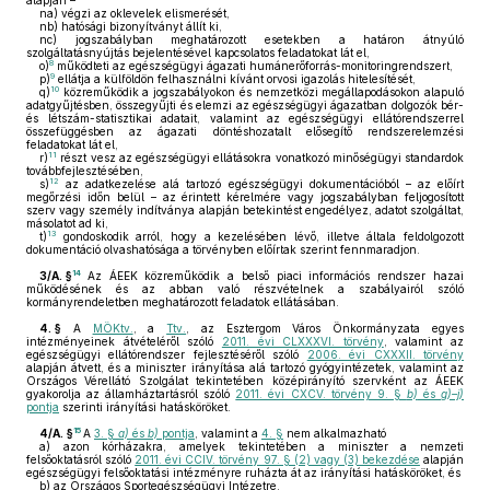
alapján –
na)
végzi az oklevelek elismerését,
nb)
hatósági bizonyítványt állít ki,
nc)
jogszabályban meghatározott esetekben a határon átnyúló
szolgáltatásnyújtás bejelentésével kapcsolatos feladatokat lát el,
8
o)
működteti az egészségügyi ágazati humánerőforrás-monitoringrendszert,
9
p)
ellátja a külföldön felhasználni kívánt orvosi igazolás hitelesítését,
10
q)
közreműködik a jogszabályokon és nemzetközi megállapodásokon alapuló
adatgyűjtésben, összegyűjti és elemzi az egészségügyi ágazatban dolgozók bér-
és létszám-statisztikai adatait, valamint az egészségügyi ellátórendszerrel
összefüggésben az ágazati döntéshozatalt elősegítő rendszerelemzési
feladatokat lát el,
11
r)
részt vesz az egészségügyi ellátásokra vonatkozó minőségügyi standardok
továbbfejlesztésében,
12
s)
az adatkezelése alá tartozó egészségügyi dokumentációból – az előírt
megőrzési időn belül – az érintett kérelmére vagy jogszabályban feljogosított
szerv vagy személy indítványa alapján betekintést engedélyez, adatot szolgáltat,
másolatot ad ki,
13
t)
gondoskodik arról, hogy a kezelésében lévő, illetve általa feldolgozott
dokumentáció olvashatósága a törvényben előírtak szerint fennmaradjon.
14
3/A. §
Az ÁEEK közreműködik a belső piaci információs rendszer hazai
működésének és az abban való részvételnek a szabályairól szóló
kormányrendeletben meghatározott feladatok ellátásában.
4. §
A
MÖKtv.
, a
Ttv.
, az Esztergom Város Önkormányzata egyes
intézményeinek átvételéről szóló
2011. évi CLXXXVI. törvény
, valamint az
egészségügyi ellátórendszer fejlesztéséről szóló
2006. évi CXXXII. törvény
alapján átvett, és a miniszter irányítása alá tartozó gyógyintézetek, valamint az
Országos Vérellátó Szolgálat tekintetében középirányító szervként az ÁEEK
gyakorolja az államháztartásról szóló
2011. évi CXCV. törvény 9. §
b)
és
g)–j)
pontja
szerinti irányítási hatásköröket.
15
4/A. §
A
3. §
a)
és
b)
pontja
, valamint a
4. §
nem alkalmazható
a)
azon kórházakra, amelyek tekintetében a miniszter a nemzeti
felsőoktatásról szóló
2011. évi CCIV. törvény 97. § (2) vagy (3) bekezdése
alapján
egészségügyi felsőoktatási intézményre ruházta át az irányítási hatásköröket, és
b)
az Országos Sportegészségügyi Intézetre.