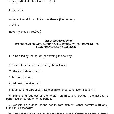
orvos(csoport) által eltávolított szerv(ek):
Hely, dátum
Az állami vérellátó szolgálat nevében eljáró személy
aláírása
neve (nyomtatott betűvel)
INFORMATION FORM
ON THE HEALTH CARE ACTIVITY PERFORMED IN THE FRAME OF THE
EUROTRANSPLANT AGREEMENT
I. To be filled by the person performing the activity
1. Name of the person performing the activity:
2. Place and date of birth:
3. Mother’s name:
4. Address of residence:
5. Number and type of certificate eligible for personal identification*:
6. Name and address of the foreign organisation, provider, the activity is
performed on behalf or for its benefit*:
7. Registration number of the health care activity license certificate (if any,
filling in is optional)**: