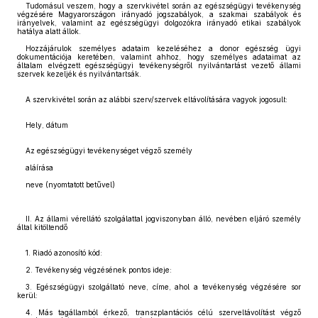
Tudomásul veszem, hogy a szervkivétel során az egészségügyi tevékenység
végzésére Magyarországon irányadó jogszabályok, a szakmai szabályok és
irányelvek, valamint az egészségügyi dolgozókra irányadó etikai szabályok
hatálya alatt állok.
Hozzájárulok személyes adataim kezeléséhez a donor egészség ügyi
dokumentációja keretében, valamint ahhoz, hogy személyes adataimat az
általam elvégzett egészségügyi tevékenységről nyilvántartást vezető állami
szervek kezeljék és nyilvántartsák.
A szervkivétel során az alábbi szerv/szervek eltávolítására vagyok jogosult:
Hely, dátum
Az egészségügyi tevékenységet végző személy
aláírása
neve (nyomtatott betűvel)
II. Az állami vérellátó szolgálattal jogviszonyban álló, nevében eljáró személy
által kitöltendő
1. Riadó azonosító kód:
2. Tevékenység végzésének pontos ideje:
3. Egészségügyi szolgáltató neve, címe, ahol a tevékenység végzésére sor
kerül:
4. Más tagállamból érkező, transzplantációs célú szerveltávolítást végző