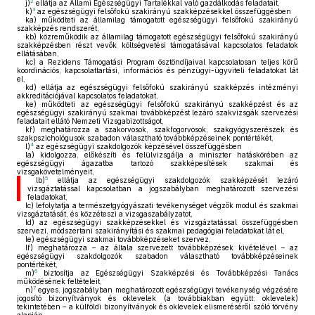
2
j)
ellátja az Állami Egészségügyi Tartalékkal való gazdálkodás feladatait,
3
k)
az egészségügyi felsőfokú szakirányú szakképzésekkel összefüggésben
ka)
működteti az államilag támogatott egészségügyi felsőfokú szakirányú
szakképzés rendszerét,
kb)
közreműködik az államilag támogatott egészségügyi felsőfokú szakirányú
szakképzésben részt vevők költségvetési támogatásával kapcsolatos feladatok
ellátásában,
kc)
a Rezidens Támogatási Program ösztöndíjaival kapcsolatosan teljes körű
koordinációs, kapcsolattartási, információs és pénzügyi-ügyviteli feladatokat lát
el,
kd)
ellátja az egészségügyi felsőfokú szakirányú szakképzés intézményi
akkreditációjával kapcsolatos feladatokat,
ke)
működteti az egészségügyi felsőfokú szakirányú szakképzést és az
egészségügyi szakirányú szakmai továbbképzést lezáró szakvizsgák szervezési
feladatait ellátó Nemzeti Vizsgabizottságot,
kf)
meghatározza a szakorvosok, szakfogorvosok, szakgyógyszerészek és
szakpszichológusok szabadon választható továbbképzéseinek pontértékét,
4
l)
az egészségügyi szakdolgozók képzésével összefüggésben
la)
kidolgozza, előkészíti és felülvizsgálja a miniszter hatáskörében az
egészségügyi ágazatba tartozó szakképesítések szakmai és
vizsgakövetelményeit,
5
lb)
ellátja az egészségügyi szakdolgozók szakképzését lezáró
vizsgáztatással kapcsolatban a jogszabályban meghatározott szervezési
feladatokat,
lc)
lefolytatja a természetgyógyászati tevékenységet végzők modul és szakmai
vizsgáztatását, és közzéteszi a vizsgaszabályzatot,
ld)
az egészségügyi szakképzésekkel és vizsgáztatással összefüggésben
szervezi, módszertani szakirányítási és szakmai pedagógiai feladatokat lát el,
le)
egészségügyi szakmai továbbképzéseket szervez,
lf)
meghatározza – az általa szervezett továbbképzések kivételével – az
egészségügyi szakdolgozók szabadon választható továbbképzéseinek
pontértékét,
6
m)
biztosítja az Egészségügyi Szakképzési és Továbbképzési Tanács
működésének feltételeit,
7
n)
egyes, jogszabályban meghatározott egészségügyi tevékenység végzésére
jogosító bizonyítványok és oklevelek (a továbbiakban együtt: oklevelek)
tekintetében – a külföldi bizonyítványok és oklevelek elismeréséről szóló törvény