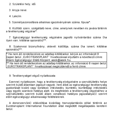
2. Születési hely, idő:
3. Anyja neve:
4. Lakcím:
5. Személyazonosításra alkalmas igazolványának száma, típusa*:
6. Külföldi szerv, szolgáltató neve, címe, amelynek nevében és javára történik
a tevékenység végzése*:
7. Egészségügyi tevékenység végzésére jogosító nyilvántartási száma (ha
ilyen van, kitöltése opcionális)**:
8. Szakorvosi bizonyítvány, oklevél kiállítója, száma (ha ismert, kitöltése
opcionális)**:
* Ha nem áll rendelkezésre az adatlap kitöltésekor, kérjük az információt 8
napon belül „EUROTRANSPLANT” hivatkozással eljuttatni a következő címre:
Állami Egészségügyi Ellátó Központ, aeek@aeek.hu.
** Ha nem áll rendelkezésre az adatlap kitöltésekor, az információ 8 napon belül
„EUROTRANSPLANT” hivatkozással megküldendő a fenti címre.
9. Tevékenységet végző nyilatkozata:
Ezennel nyilatkozom, hogy a tevékenység elvégzésére a szervátültetés helye
szerinti küldő államban jogosult vagyok, nem állok az egészségügyi tevékenység
gyakorlását kizáró vagy korlátozó intézkedés, büntetés, büntetőjogi intézkedés
vagy egyéb szankció hatálya alatt, és megfelelek a tevékenység végzéséhez a
szervátültetés szerinti küldő állam vonatkozó hatályos jogszabálya(i) szerint
előírt egészségügyi alkalmassági feltételeknek.
A donorszerv(ek) eltávolítása kizárólag transzplantációs céllal történik az
Eurotransplant International Foundation által megkötött megállapodás keretein
belül.