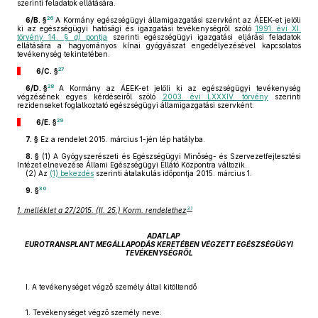
szerinti feladatok ellátására.
26
6/B. §
A Kormány egészségügyi államigazgatási szervként az ÁEEK-et jelöli
ki az egészségügyi hatósági és igazgatási tevékenységről szóló
1991. évi XI.
törvény 14. §
g)
pontja
szerinti egészségügyi igazgatási eljárási feladatok
ellátására a hagyományos kínai gyógyászat engedélyezésével kapcsolatos
tevékenység tekintetében.
27
6/C. §
28
6/D. §
A Kormány az ÁEEK-et jelöli ki az egészségügyi tevékenység
végzésének egyes kérdéseiről szóló
2003. évi LXXXIV. törvény
szerinti
rezidenseket foglalkoztató egészségügyi államigazgatási szervként.
29
6/E. §
7. §
Ez a rendelet 2015. március 1-jén lép hatályba.
8. §
(1)
A Gyógyszerészeti és Egészségügyi Minőség- és Szervezetfejlesztési
Intézet elnevezése Állami Egészségügyi Ellátó Központra változik.
(2)
Az
(1) bekezdés
szerinti átalakulás időpontja 2015. március 1.
30
9. §
31
1. melléklet a 27/2015. (II. 25.) Korm. rendelethez
ADATLAP
EUROTRANSPLANT MEGÁLLAPODÁS KERETÉBEN VÉGZETT EGÉSZSÉGÜGYI
TEVÉKENYSÉGRŐL
I. A tevékenységet végző személy által kitöltendő
1. Tevékenységet végző személy neve: