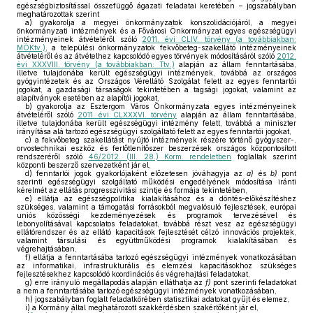
egészségbiztosítással összefüggő ágazati feladatai keretében – jogszabályban
meghatározottak szerint
a)
gyakorolja a megyei önkormányzatok konszolidációjáról, a megyei
önkormányzati intézmények és a Fővárosi Önkormányzat egyes egészségügyi
intézményeinek átvételéről szóló
2011. évi CLIV. törvény (a továbbiakban:
MÖKtv.)
, a települési önkormányzatok fekvőbeteg-szakellátó intézményeinek
átvételéről és az átvételhez kapcsolódó egyes törvények módosításáról szóló
2012.
évi XXXVIII. törvény (a továbbiakban: Ttv.)
alapján az állam fenntartásába,
illetve tulajdonába került egészségügyi intézmények, továbbá az országos
gyógyintézetek és az Országos Vérellátó Szolgálat felett az egyes fenntartói
jogokat, a gazdasági társaságok tekintetében a tagsági jogokat, valamint az
alapítványok esetében az alapítói jogokat,
b)
gyakorolja az Esztergom Város Önkormányzata egyes intézményeinek
átvételéről szóló
2011. évi CLXXXVI. törvény
alapján az állam fenntartásába,
illetve tulajdonába került egészségügyi intézmény felett, továbbá a miniszter
irányítása alá tartozó egészségügyi szolgáltató felett az egyes fenntartói jogokat,
c)
a fekvőbeteg szakellátást nyújtó intézmények részére történő gyógyszer-,
orvostechnikai eszköz és fertőtlenítőszer beszerzések országos központosított
rendszeréről szóló
46/2012. (III. 28.) Korm. rendeletben
foglaltak szerint
központi beszerző szervezetként jár el,
d)
fenntartói jogok gyakorlójaként előzetesen jóváhagyja az
a)
és
b)
pont
szerinti egészségügyi szolgáltató működési engedélyének módosítása iránti
kérelmét az ellátás progresszivitási szintje és formája tekintetében,
e)
ellátja az egészségpolitika kialakításához és a döntés-előkészítéshez
szükséges, valamint a támogatási forrásokból megvalósuló fejlesztések, európai
uniós közösségi kezdeményezések és programok tervezésével és
lebonyolításával kapcsolatos feladatokat, továbbá részt vesz az egészségügyi
ellátórendszer és az ellátó kapacitások fejlesztését célzó innovációs projektek,
valamint társulási és együttműködési programok kialakításában és
végrehajtásában,
f)
ellátja a fenntartásába tartozó egészségügyi intézmények vonatkozásában
az informatikai, infrastrukturális és elemzési kapacitásokhoz szükséges
fejlesztésekhez kapcsolódó koordinációs és végrehajtási feladatokat,
g)
erre irányuló megállapodás alapján elláthatja az
f)
pont szerinti feladatokat
a nem a fenntartásába tartozó egészségügyi intézmények vonatkozásában,
h)
jogszabályban foglalt feladatkörében statisztikai adatokat gyűjt és elemez,
i)
a Kormány által meghatározott szakkérdésben szakértőként jár el,