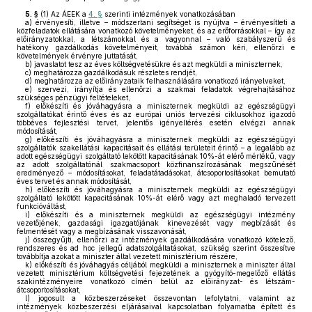
5. §
(1)
Az ÁEEK a
4. §
szerinti intézmények vonatkozásában
a)
érvényesíti, illetve – módszertani segítséget is nyújtva – érvényesítteti a
közfeladatok ellátására vonatkozó követelményeket, és az erőforrásokkal – így az
előirányzatokkal, a létszámokkal és a vagyonnal – való szabályszerű és
hatékony gazdálkodás követelményeit, továbbá számon kéri, ellenőrzi e
követelmények érvényre juttatását,
b)
javaslatot tesz az éves költségvetésükre és azt megküldi a miniszternek,
c)
meghatározza gazdálkodásuk részletes rendjét,
d)
meghatározza az előirányzataik felhasználására vonatkozó irányelveket,
e)
szervezi, irányítja és ellenőrzi a szakmai feladatok végrehajtásához
szükséges pénzügyi feltételeket,
f)
előkészíti és jóváhagyásra a miniszternek megküldi az egészségügyi
szolgáltatókat érintő éves és az európai uniós tervezési ciklusokhoz igazodó
többéves fejlesztési tervet, jelentős igényeltérés esetén elvégzi annak
módosítását,
g)
előkészíti és jóváhagyásra a miniszternek megküldi az egészségügyi
szolgáltatók szakellátási kapacitásait és ellátási területeit érintő – a legalább az
adott egészségügyi szolgáltató lekötött kapacitásának 10%-át elérő mértékű, vagy
az adott szolgáltatónál szakmacsoport közfinanszírozásának megszűnését
eredményező – módosításokat, feladatátadásokat, átcsoportosításokat bemutató
éves tervet és annak módosítását,
h)
előkészíti és jóváhagyásra a miniszternek megküldi az egészségügyi
szolgáltató lekötött kapacitásának 10%-át elérő vagy azt meghaladó tervezett
funkcióváltást,
i)
előkészíti és a miniszternek megküldi az egészségügyi intézmény
vezetőjének, gazdasági igazgatójának kinevezését vagy megbízását és
felmentését vagy a megbízásának visszavonását,
j)
összegyűjti, ellenőrzi az intézmények gazdálkodására vonatkozó kötelező,
rendszeres és ad hoc jellegű adatszolgáltatásokat, szükség szerint összesítve
továbbítja azokat a miniszter által vezetett minisztérium részére,
k)
előkészíti és jóváhagyás céljából megküldi a miniszternek a miniszter által
vezetett minisztérium költségvetési fejezetének a gyógyító-megelőző ellátás
szakintézményeire vonatkozó címén belül az előirányzat- és létszám-
átcsoportosításokat,
l)
jogosult a közbeszerzéseket összevontan lefolytatni, valamint az
intézmények közbeszerzési eljárásaival kapcsolatban folyamatba épített és