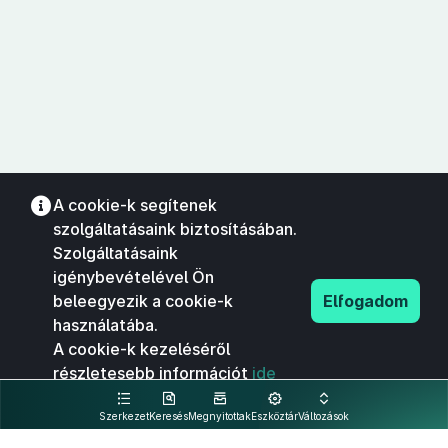
A cookie-k segítenek
szolgáltatásaink biztosításában.
Szolgáltatásaink
igénybevételével Ön
beleegyezik a cookie-k
Elfogadom
használatába.
A cookie-k kezeléséről
részletesebb információt
ide
kattintva olvashat.
Szerkezet
Keresés
Megnyitottak
Eszköztár
Változások