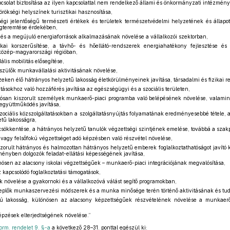
csolat biztosítása az ilyen kapcsolattal nem rendelkező állami és önkormányzati intézmén
 örökségi helyszínek turisztikai hasznosítása,
össégi jelentőségű természeti értékek és területek természetvédelmi helyzetének és állap
gteremtése érdekében,
 és a megújuló energiaforrások alkalmazásának növelése a vállalkozói szektorban,
ikai korszerűsítése, a távhő- és hőellátó-rendszerek energiahatékony fejlesztése és
közép-magyarországi régióban,
ális mobilitás elősegítése,
szülők munkavállalási aktivitásának növelése,
szeken élő hátrányos helyzetű lakosság életkörülményeinek javítása, társadalmi és fizikai reh
atásokhoz való hozzáférés javítása az egészségügyi és a szociális területen,
rtósan kiszorult személyek munkaerő-piaci programba való belépésének növelése, valami
 együttműködés javítása,
zociális közszolgáltatásokban a szolgáltatásnyújtás folyamatának eredményesebbé tétele, a
etű lakosságra,
 csökkentése, a hátrányos helyzetű tanulók végzettségi szintjének emelése, továbbá a szakpol
 vagy felsőfokú végzettséget adó képzésben való részvétel növelése,
szorult hátrányos és halmozottan hátrányos helyzetű emberek foglalkoztathatóságot javít
zményben dolgozók feladat-ellátási képességének javítása,
nösen az alacsony iskolai végzettségűek – munkaerő-piaci integrációjának megvalósítása,
 kapcsolódó foglalkoztatási támogatások,
ek növelése a gyakornoki és a vállalkozóvá válást segítő programokban,
eplők munkaszervezési módszerek és a munka minősége terén történő aktivitásának és tu
ú lakosság, különösen az alacsony képzettségűek részvételének növelése a munkaerő-
épzések elterjedtségének növelése.”
orm. rendelet 9. §-a
a következő 28–31. ponttal egészül ki: