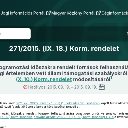
Jogi Információs Portál
Magyar Közlöny Portál
Céginformáció
271/2015. (IX. 18.) Korm. rendelet
ogramozási időszakra rendelt források felhasznál
gi értelemben vett állami támogatási szabályokról
1
(X. 10.) Korm. rendelet
módosításáról
Hatályos: 2015. 09. 19. – 2015. 09. 19.
ásról szóló
2011. évi CXCV. törvény 109. § (1) bekezdés 32. pontjában
kapott felhatalmaz
ározott feladatkörében eljárva a következőket rendeli el:
ási időszakra rendelt források felhasználására vonatkozó uniós versenyjogi értele
(X. 10.) Korm. rendelet [a továbbiakban: 255/2014. (X. 10.) Korm. rendelet] 1. §-a
a követk
gram”