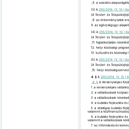
„6. a szociális alapszolgál
(3)
A
255/2014. (X. 10.) Ko
(A Terület- és Településfe
„8. az önkormányzatok en
9. az egészségügyi alapellá
(4)
A
255/2014. (X. 10.) Ko
(A Terület- és Településfe
„11. foglalkoztatás-növelés
12. helyi közösségi progra
13. kulturális és közösségi 
(5)
A
255/2014. (X. 10.) Ko
(A Terület- és Településfe
„15. helyi közösségszervezé
4. §
A
255/2014. (X. 10.) K
„
8. §
A Versenyképes Közép
1. a versenyképes vállalkoz
2. a vállalkozások külpiac
3. a vállalkozások növeked
4. a kutatás-fejlesztési és
5. a stratégiai kutatás-fej
valamint a közfinanszírozású 
6. a kutatás-fejlesztési é
valamint a vállalkozások kör
7. az információs és komm