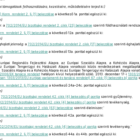
ami támogatások felhasználására, kezelésére, működtetésére terjed ki.)
) Korm. rendelet 2. § (1) bekezdése
a következő 1a. ponttal egészül ki:
n)
r:
a
702/2014/EU bizottsági rendelet 2. cikk (23) bekezdése
szerinti földhasználati rendsze
rm. rendelet 2. § (1) bekezdése
a következő 12a. ponttal egészül ki:
n)
ajlati jelenség:
a
702/2014/EU bizottsági rendelet 2. cikk (17) bekezdése
szerinti éghajlati
rm. rendelet 2. § (1) bekezdése
a következő 13a. ponttal egészül ki:
n)
rópai Regionális Fejlesztési Alapra, az Európai Szociális Alapra, a Kohéziós Alapr
az Európai Tengerügyi és Halászati Alapra vonatkozó közös rendelkezések megállapítá
ai Szociális Alapra és a Kohéziós Alapra és az Európai Tengerügyi és Halászati Alapra vona
2006/EK tanácsi rendelet
hatályon kívül helyezéséről szóló, 2013. december 17-i
1303/20
kban: 1303/2013/EU európai parlamenti és tanácsi rendelet) 67. cikk (1) bekezdés
b)
pontja
s
rm. rendelet 2. § (1) bekezdése
a következő 24a–24c. ponttal egészül ki:
n)
a
702/2014/EU bizottsági rendelet 42. cikk (4) bekezdés
d)
pontja
szerinti gyűjtemény,
02/2014/EU bizottsági rendelet 42. cikk (4) bekezdés
c)
pontja
szerinti tevékenység,
/EU bizottsági rendelet 2. cikk (63) bekezdése
szerinti élelmiszer,”
rm. rendelet 2. § (1) bekezdése
a következő 42a. ponttal egészül ki:
n)
02/2014/EU bizottsági rendelet 42. cikk (4) bekezdés
a)
pontja
szerinti tevékenység,”
rm. rendelet 2. § (1) bekezdése
a következő 44a. és 44b. ponttal egészül ki:
n)