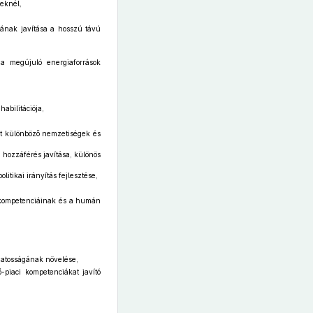
yeknél,
otának javítása a hosszú távú
 a megújuló energiaforrások
abilitációja,
nt különböző nemzetiségek és
 hozzáférés javítása, különös
itikai irányítás fejlesztése,
ó kompetenciáinak és a humán
datosságának növelése,
piaci kompetenciákat javító