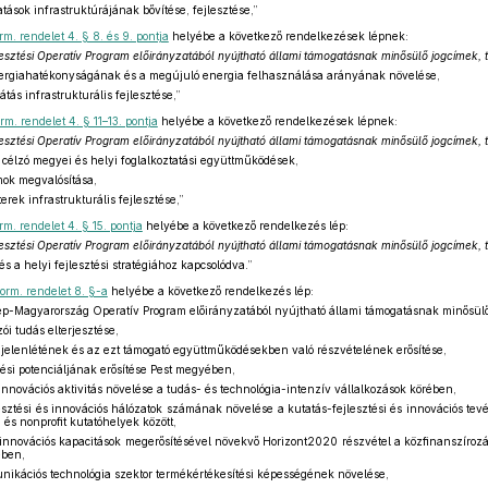
tatások infrastruktúrájának bővítése, fejlesztése,”
rm. rendelet 4. § 8. és 9. pontja
helyébe a következő rendelkezések lépnek:
jlesztési Operatív Program előirányzatából nyújtható állami támogatásnak minősülő jogcímek
ergiahatékonyságának és a megújuló energia felhasználása arányának növelése,
tás infrastrukturális fejlesztése,”
rm. rendelet 4. § 11–13. pontja
helyébe a következő rendelkezések lépnek:
jlesztési Operatív Program előirányzatából nyújtható állami támogatásnak minősülő jogcímek
t célzó megyei és helyi foglalkoztatási együttműködések,
mok megvalósítása,
terek infrastrukturális fejlesztése,”
rm. rendelet 4. § 15. pontja
helyébe a következő rendelkezés lép:
jlesztési Operatív Program előirányzatából nyújtható állami támogatásnak minősülő jogcímek
s a helyi fejlesztési stratégiához kapcsolódva.”
orm. rendelet 8. §-a
helyébe a következő rendelkezés lép:
-Magyarország Operatív Program előirányzatából nyújtható állami támogatásnak minősülő
ói tudás elterjesztése,
i jelenlétének és az ezt támogató együttműködésekben való részvételének erősítése,
ési potenciáljának erősítése Pest megyében,
 innovációs aktivitás növelése a tudás- és technológia-intenzív vállalkozások körében,
lesztési és innovációs hálózatok számának növelése a kutatás-fejlesztési és innovációs tevé
és nonprofit kutatóhelyek között,
s innovációs kapacitások megerősítésével növekvő Horizont2020 részvétel a közfinanszírozá
ében,
unikációs technológia szektor termékértékesítési képességének növelése,