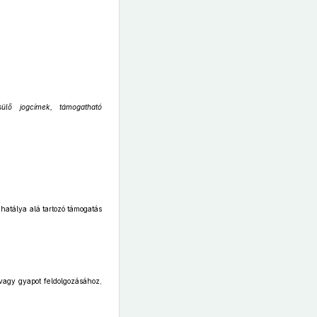
sülő jogcímek, támogatható
hatálya alá tartozó támogatás
vagy gyapot feldolgozásához,