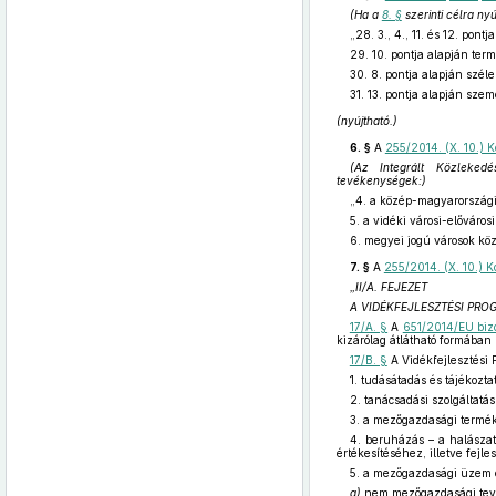
(Ha a
8. §
szerinti célra ny
„28. 3., 4., 11. és 12. po
29. 10. pontja alapján term
30. 8. pontja alapján szél
31. 13. pontja alapján szemé
(nyújtható.)
6. §
A
255/2014. (X. 10.) K
(Az Integrált Közlekedé
tevékenységek:)
„4. a közép-magyarországi 
5. a vidéki városi-előváro
6. megyei jogú városok köz
7. §
A
255/2014. (X. 10.) K
„II/A. FEJEZET
A VIDÉKFEJLESZTÉSI PR
17/A. §
A
651/2014/EU bizo
kizárólag átlátható formában 
17/B. §
A Vidékfejlesztési 
1. tudásátadás és tájékozt
2. tanácsadási szolgáltatás
3. a mezőgazdasági termék
4. beruházás – a halásza
értékesítéséhez, illetve fejl
5. a mezőgazdasági üzem é
a)
nem mezőgazdasági tevé