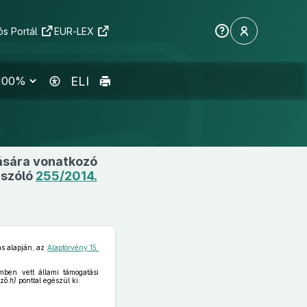
s Portál
EUR-LEX
ELI
ására vonatkozó
 szóló
255/2014.
ás alapján, az
Alaptörvény 15.
mben vett állami támogatási
ező
h)
ponttal egészül ki: