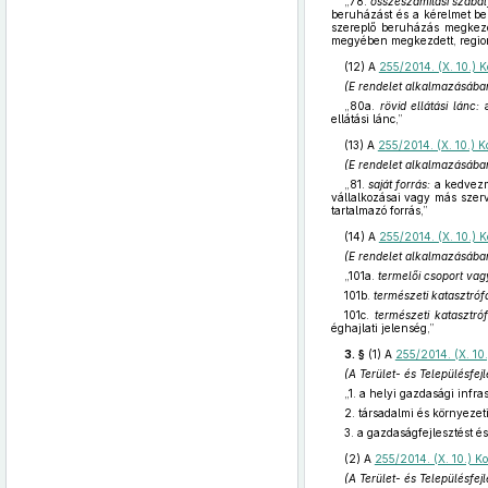
„78.
összeszámítási szabál
beruházást és a kérelmet be
szereplő beruházás megkezd
megyében megkezdett, region
(12)
A
255/2014. (X. 10.) K
(E rendelet alkalmazásába
„80a.
rövid ellátási lánc:
ellátási lánc,”
(13)
A
255/2014. (X. 10.) K
(E rendelet alkalmazásába
„81.
saját forrás:
a kedvezmé
vállalkozásai vagy más szerv
tartalmazó forrás,”
(14)
A
255/2014. (X. 10.) K
(E rendelet alkalmazásába
„101a.
termelői csoport vag
101b.
természeti katasztróf
101c.
természeti katasztró
éghajlati jelenség,”
3. §
(1)
A
255/2014. (X. 10.
(A Terület- és Településfe
„1. a helyi gazdasági infra
2. társadalmi és környezet
3. a gazdaságfejlesztést é
(2)
A
255/2014. (X. 10.) Ko
(A Terület- és Településfe