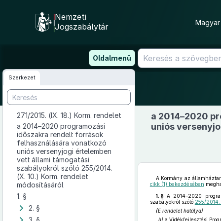
Nemzeti
Magyar 
Jogszabálytár
Ugrás
Oldalmenü
a
tartalomra
Szerkezet
271/2015. (IX. 18.) Korm. rendelet
a 2014–2020 pr
uniós versenyjo
a 2014–2020 programozási
időszakra rendelt források
felhasználására vonatkozó
uniós versenyjogi értelemben
vett állami támogatási
szabályokról szóló 255/2014.
(X. 10.) Korm. rendelet
A Kormány az államháztart
módosításáról
cikk (1) bekezdésében
meghat
1. §
1. §
A 2014–2020 programoz
szabályokról szóló
255/2014. 
2. §
(E rendelet hatálya)
3. §
„
h)
a Vidékfejlesztési Pro