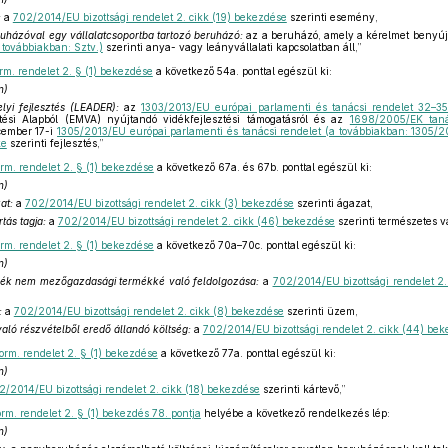
:
a
702/2014/EU bizottsági rendelet 2. cikk (19) bekezdése
szerinti esemény,
ruházóval egy vállalatcsoportba tartozó beruházó:
az a beruházó, amely a kérelmet benyújt
 továbbiakban: Sztv.)
szerinti anya- vagy leányvállalati kapcsolatban áll,”
rm. rendelet 2. § (1) bekezdése
a következő 54a. ponttal egészül ki:
n)
lyi fejlesztés (LEADER):
az
1303/2013/EU európai parlamenti és tanácsi rendelet 32–35
tési Alapból (EMVA) nyújtandó vidékfejlesztési támogatásról és az
1698/2005/EK taná
ecember 17-i
1305/2013/EU európai parlamenti és tanácsi rendelet (a továbbiakban: 1305/2
ke
szerinti fejlesztés,”
rm. rendelet 2. § (1) bekezdése
a következő 67a. és 67b. ponttal egészül ki:
n)
at:
a
702/2014/EU bizottsági rendelet 2. cikk (3) bekezdése
szerinti ágazat,
ás tagja:
a
702/2014/EU bizottsági rendelet 2. cikk (46) bekezdése
szerinti természetes v
rm. rendelet 2. § (1) bekezdése
a következő 70a–70c. ponttal egészül ki:
n)
ék nem mezőgazdasági termékké való feldolgozása:
a
702/2014/EU bizottsági rendelet 2
:
a
702/2014/EU bizottsági rendelet 2. cikk (8) bekezdése
szerinti üzem,
ló részvételből eredő állandó költség:
a
702/2014/EU bizottsági rendelet 2. cikk (44) be
orm. rendelet 2. § (1) bekezdése
a következő 77a. ponttal egészül ki:
n)
2/2014/EU bizottsági rendelet 2. cikk (18) bekezdése
szerinti kártevő,”
rm. rendelet 2. § (1) bekezdés 78. pontja
helyébe a következő rendelkezés lép:
n)