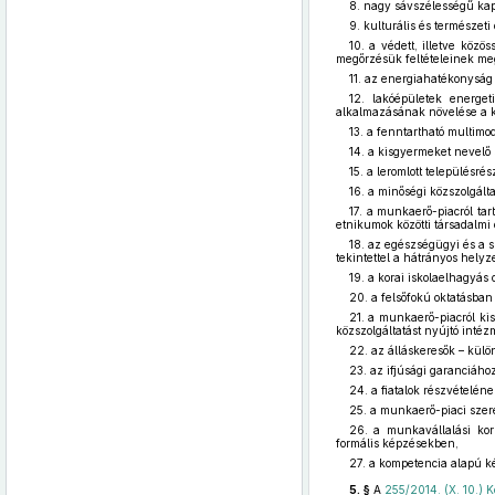
8. nagy sávszélességű kap
9. kulturális és természeti
10. a védett, illetve köz
megőrzésük feltételeinek me
11. az energiahatékonyság
12. lakóépületek energet
alkalmazásának növelése a 
13. a fenntartható multimod
14. a kisgyermeket nevelő 
15. a leromlott településré
16. a minőségi közszolgált
17. a munkaerő-piacról ta
etnikumok közötti társadalmi
18. az egészségügyi és a s
tekintettel a hátrányos helyz
19. a korai iskolaelhagyás
20. a felsőfokú oktatásban
21. a munkaerő-piacról ki
közszolgáltatást nyújtó inté
22. az álláskeresők – külö
23. az ifjúsági garanciához
24. a fiatalok részvételén
25. a munkaerő-piaci szer
26. a munkavállalási kor
formális képzésekben,
27. a kompetencia alapú k
5. §
A
255/2014. (X. 10.) K