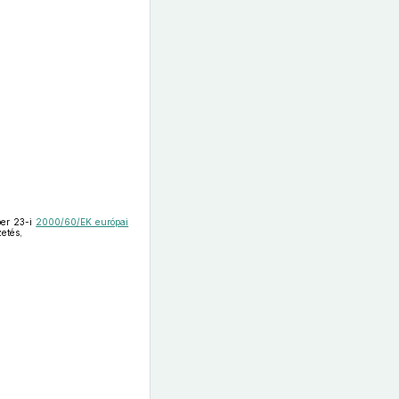
ber 23-i
2000/60/EK európai
zetés,