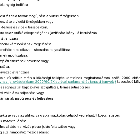
ékenység indítása
jlesztés és a falvak megújítása a vidéki térségekben:
jlesztése a vidéki térségekben vagy
-fejlesztés vidéki térségekben,
ésére és az erdő életképességének javítására irányuló beruházás:
 létrehozása,
enciál károsodásának megelőzése,
nciálban keletkezett károsodás helyreállítása,
ének mobilizálása,
zjóléti értékének növelése vagy
gatása,
ervezet létrehozása,
és a vízpolitika terén a közösségi fellépés kereteinek meghatározásáról szóló, 2000. októ
lvhez (a továbbiakban: 2000/60/EK európai parlamenti és tanácsi irányelv)
kapcsolódó kifi
és éghajlattal kapcsolatos szolgáltatás, természetmegőrzés
 vállalások teljesítése vagy
mányának megőrzése és fejlesztése
éklése vagy az ahhoz való alkalmazkodás céljából végrehajtott közös fellépés,
k közös fellépése,
kalmazásában a közös piacra jutás fejlesztése vagy
ég által támogatott mezőgazdaság