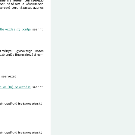
inteni a kérelemben szereplő
 beruházó által a kérelemben
zereplő beruházással azonos
 albekezdés
m)
pontja
szerinti
tézményei, ügynökségei, közös
tozó uniós finanszírozást nem
y szervezet,
 cikk (16) bekezdése
szerinti
, támogatható tevékenységek:)
, támogatható tevékenységek:)