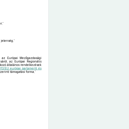
r,”
 jelenség,”
a, az Európai Mezőgazdasági
sáról, az Európai Regionális
tkozó általános rendelkezések
13/EU európai parlamenti és
zerinti támogatási forma,”