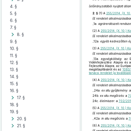
4. §
(előirányzatából nyújtott áll
5. §
2. §
(1)
A
255/2014. (X. 10.
(E rendelet alkalmazásába
6. §
„1a.
agrárerdészeti rendsze
7. §
(2)
A
255/2014. (X. 10.) Ko
8. §
(E rendelet alkalmazásába
9. §
„12a.
egyéb kedvezőtlen égh
10. §
(3)
A
255/2014. (X. 10.) Ko
(E rendelet alkalmazásába
11. §
„13a.
egységköltség:
az Eu
12. §
Vidékfejlesztési Alapra és 
Fejlesztési Alapra, az Európ
13. §
megállapításáról és az
1083/
tanácsi rendelet (a továbbia
14. §
(4)
A
255/2014. (X. 10.) Ko
15. §
(E rendelet alkalmazásába
16. §
„24a.
ex situ gyűjtemény:
24b.
ex situ megőrzés:
a
7
17. §
24c.
élelmiszer:
a
702/2014
18. §
(5)
A
255/2014. (X. 10.) Ko
19. §
(E rendelet alkalmazásába
20. §
„42a.
in situ megőrzés:
a
7
21. §
(6)
A
255/2014. (X. 10.) Ko
(E rendelet alkalmazásába