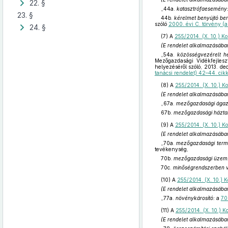
22. §
„44a.
katasztrófaesemény
23. §
44b.
kérelmet benyújtó be
szóló
2000. évi C. törvény (a
24. §
(7)
A
255/2014. (X. 10.) Ko
(E rendelet alkalmazásába
„54a.
közösségvezérelt he
Mezőgazdasági Vidékfejlesz
helyezéséről szóló, 2013. d
tanácsi rendelet) 42–44. cik
(8)
A
255/2014. (X. 10.) Ko
(E rendelet alkalmazásába
„67a.
mezőgazdasági ágaz
67b.
mezőgazdasági háztart
(9)
A
255/2014. (X. 10.) Ko
(E rendelet alkalmazásába
„70a.
mezőgazdasági term
tevékenység,
70b.
mezőgazdasági üzem
70c.
minőségrendszerben va
(10)
A
255/2014. (X. 10.) K
(E rendelet alkalmazásába
„77a.
növénykárosító:
a
70
(11)
A
255/2014. (X. 10.) Ko
(E rendelet alkalmazásába