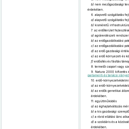
b)
nem mezőgazdasági tev
érdekében,
6. alapvető szolgáltatás fe
a)
alapvető szolgáltatás fe
b)
kisméretű infrastruktúra
7. az erdőterület fejleszt
a)
agrárerdészeti rendszer
b)
az erdőgazdálkodási pot
c)
az erdőgazdálkodási pote
d)
az erdő gazdasági érték
e)
az erdő környezeti és kö
f)
erdősítés és fásítás támo
8. termelői csoport vagy sz
9. Natura 2000 kifizetés 
parlamenti és tanácsi iránye
10. erdő-környezetvédelmi 
a)
az erdő-környezetvédelmi
b)
az erdők genetikai állo
érdekében,
11. együttműködés
a)
az éghajlatváltozás mérs
b)
a kis gazdasági szereplő
c)
a rövid ellátási lánc al
d)
a szolidáris és a közöss
érdekében,