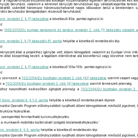
y:
a nagyberuházás elszámolható költségei kiszámításakor egyetlen beruházásnak kell tek
nyújtó beruházó, valamint a kérelmet benyújtó beruházóval egy vállalatcsoportba tartozó
ésétől számított háromszor háromszázhatvanöt napos időszakon belül a kérelemben s
ális beruházási támogatásban részesülő beruházást,”
orm. rendelet 2. § (1) bekezdése
a következő 80a. ponttal egészül ki:
n)
az
1305/2013/EU európai parlamenti és tanácsi rendelet 2. cikk (1) bekezdés második
orm. rendelet 2. § (1) bekezdés 81. pontja
helyébe a következő rendelkezés lép:
n)
nyezett által a projekthez igénybe vett, állami támogatást, valamint az Európai Unió in
ei által központilag kezelt, a tagállam ellenőrzése alá közvetlenül vagy közvetve nem tar
orm. rendelet 2. § (1) bekezdése
a következő 101a–101c. ponttal egészül ki:
n)
y szervezet:
a
702/2014/EU bizottsági rendelet 2. cikk (43) bekezdése
szerinti csoport vag
a:
a
702/2014/EU bizottsági rendelet 2. cikk (9) bekezdése
szerinti természeti jelenség,
fához hasonlítható kedvezőtlen éghajlati jelenség:
a
702/2014/EU bizottsági rendelet 2.
) Korm. rendelet 4. § 1–3. pontja
helyébe a következő rendelkezések lépnek:
jlesztési Operatív Program előirányzatából nyújtható állami támogatásnak minősülő jogcímek
struktúra fejlesztése,
i szempontból fenntartható turizmusfejlesztés,
s a munkaerő-mobilitás ösztönzését szolgáló közlekedésfejlesztés,”
rm. rendelet 4. § 6. pontja
helyébe a következő rendelkezés lép:
jlesztési Operatív Program előirányzatából nyújtható állami támogatásnak minősülő jogcímek