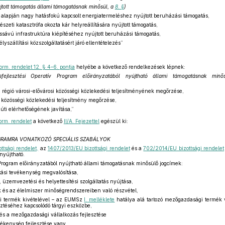
újtott támogatás állami támogatásnak minősül, a
8. §
)
ntja alapján nagy hatásfokú kapcsolt energiatermeléshez nyújtott beruházási támogatás,
észeti katasztrófa okozta kár helyreállítására nyújtott támogatás,
essávú infrastruktúra kiépítéséhez nyújtott beruházási támogatás,
lyszállítási közszolgáltatásért járó ellentételezés”
orm. rendelet 12. § 4–6. pontja
helyébe a következő rendelkezések lépnek:
sfejlesztési Operatív Program előirányzatából nyújtható állami támogatásnak minő
régió városi-elővárosi közösségi közlekedési teljesítményének megőrzése,
si közösségi közlekedési teljesítmény megőrzése,
úti elérhetőségének javítása,”
orm. rendelet
a következő
II/A. Fejezettel
egészül ki:
OGRAMRA VONATKOZÓ SPECIÁLIS SZABÁLYOK
ttsági rendelet,
az
1407/2013/EU bizottsági rendelet
és a
702/2014/EU bizottsági rendelet
nyújtható.
Program előirányzatából nyújtható állami támogatásnak minősülő jogcímek:
atási tevékenység megvalósítása,
, üzemvezetési és helyettesítési szolgáltatás nyújtása,
 és az élelmiszer minőségrendszereiben való részvétel,
ti termék kivételével – az EUMSz
I. melléklete
hatálya alá tartozó mezőgazdasági termék 
esztéséhez kapcsolódó tárgyi eszközbe,
s a mezőgazdasági vállalkozás fejlesztése
kenység fejlesztése vagy