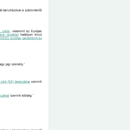
ó beruházóval a számvitelről
. cikke
, valamint az Európai
csi rendelet
hatályon kívül
013/EU európai parlamenti és
agy jogi személy,”
. cikk (56) bekezdése
szerinti
kezdése
szerinti költség,”