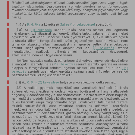
(kivételével lakástulajdona, állandó lakáshasználati joga nincs vagy e jogok
ingatlan-nyilvántartási bejegyzésére irányuló kérelme nincs folyamatban,
továbbá önkormányzati tulajdonban lévő vagy szolgálati jogviszonyhoz vagy
munkakörhöz kötött lakásra bérleti jogviszonya vagy lízingbe vett lakása
nincs;)
4. §
Az
R. 4. §-a
a következő
(1a) és (1b) bekezdéssel
egészül ki:
„(1a) Az
(1) bekezdés
szerinti lakás hasznos alapterülete legkisebb
mértékének számításánál az igénylő által eltartott valamennyi gyermeket
figyelembe kell venni, ideértve azon gyermekeket is, akik után az egyéb
lakáscélú állami támogatásokról szóló jogszabályok szerint vissza nem
térítendő lakáscélú állami támogatást már igénybe vették. Az e bekezdés
szerint megállapított hasznos alapterületet az
(1) bekezdés
szerint
megállapított családok otthonteremtési kedvezménye összegének
számításánál nem kell figyelembe venni.
(1b) Nem jogosult a családok otthonteremtési kedvezménye igénybevételére
a támogatott személy, ha az
(1a) bekezdés
szerint számított gyermekei száma
alapján a támogatással érintett ingatlan alapterülete nem éri el az
(1a)
bekezdés
szerinti gyermekek együttes száma alapján figyelembe veendő
hasznos alapterület legkisebb mértékét.”
5. §
Az
R. 6. § (2) bekezdése
helyébe a következő rendelkezés lép:
„(2) A vállalt gyermek megszületésére vonatkozó határidőt új lakás
építésénél, vagy építési engedély köteles bővítésnél a használatbavételi
engedély kiadásának vagy a használatbavétel tudomásulvételének napjától,
nem építési engedély köteles bővítés esetén a munkálatok befejezéséről szóló
teljes bizonyító erejű magánokiratba foglalt nyilatkozat hitelintézet részére
történő bemutatásától, lakás vásárlása esetén az adásvételi szerződés
megkötésének időpontjától kell számítani. A használatbavételi engedélyt, a
használatbavétel tudomásulvételét igazoló hatósági bizonyítványt vagy az e
bekezdés szerinti nyilatkozatot a fiatal házaspár annak kiadását követő 30
napon belül, de legkésőbb a használatbavétel tudomásulvételét követő 45
napon belül köteles a hitelintézet részére bemutatni. Amennyiben a fiatal
házaspár az e bekezdés szerinti dokumentumokra vonatkozó bemutatási
kötelezettségének a hitelintézet felszólítását követően sem tesz eleget, úgy a
családok otthonteremtési kedvezménye összegét az igénybevétel napjától