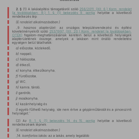
2. §
(1)
A lakásépítési támogatásról szóló
256/2011. (XII. 6.) Korm. rendelet
(a továbbiakban: R.) 1. § (1) bekezdés 9. pontja
helyébe a következő
rendelkezés lép:
(E rendelet alkalmazásában:)
„9.
hasznos alapterület:
az országos településrendezési és építési
követelményekről szóló
253/1997. (XII. 20.) Korm. rendelet (a továbbiakban:
OTÉK)
fogalom-meghatározásának keretein belül a következő helyiségek
alapterületének összege, amelyek a lakáson mint önálló rendeltetési
egységen belül tálalhatók:
a)
előszoba, közlekedő,
b)
nappali,
c)
hálószoba,
d)
étkező,
e)
konyha, étkezőkonyha,
f)
fürdőszoba,
g)
WC,
h)
kamra, tároló,
i)
gardrób,
j)
mosókonyha,
k)
kazánhelyiség és
l)
egyéb fűthető helyiség, ide nem értve a gépjárműtárolót és a pinceszinti
helyiséget;”
(2)
Az
R. 1. § (1) bekezdés 14. és 15. pontja
helyébe a következő
rendelkezések lépnek:
(E rendelet alkalmazásában:)
„14.
komfortos lakás:
az a lakás, amely legalább