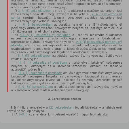
telekárat is tartalmazó vételár 10%-ával csökkentett részét” szövegrész
helyébe az „a telekárat is tartalmazó vételár legfeljebb 10%-át készpénzben,
a fennmaradó vételárrészt” szöveg lép,
f)
3. § (5) bekezdésében
az „az új tulajdonost a családok otthonteremtési
kedvezménye nem illeti meg” szövegrész helyébe a „
2. § (1) bekezdés
b)
pontja
szerinti, használt lakásra vonatkozó családok otthonteremtési
kedvezménye igényelhető” szöveg lép,
g)
4. § (5) bekezdésében
az „osztály nem éri el a „B” (követelménynél
jobb) vagy annál kedvezőbb” szövegrész helyébe az „osztálya nem éri el a
„B” (követelménynél jobb)” szöveg lép,
h)
7/A. § (1) bekezdés
a)
pontjában
a „szerinti maximális alkalommal
emberi reprodukcióra irányuló különleges eljárásban (a továbbiakban:
reprodukciós eljárás)” szövegrész helyébe a „
2. § (1) bekezdés
c)
pont
ca)–cf)
alpontja
szerinti emberi reprodukcióra irányuló különleges eljárásban (a
továbbiakban: reprodukciós eljárás) a kötelező egészségbiztosítás keretében
vagy azon kívül összességében legalább öt alkalommal” szöveg lép,
i)
8. § (5) bekezdésében
az „építés” szövegrész helyébe az „építés vagy
bővítés” szöveg lép,
j)
11. § (1) bekezdés
c)
pontjában
a „lakóhelyet, lakcímet” szövegrész
helyébe a „lakóhelyet és a személyi azonosítót, lakcímet és személyi
azonosítót” szöveg lép,
k)
11. § (1) bekezdés
l)
pontjában
az „és a gyermek születését anyakönyvi
kivonattal” szövegrész helyébe az „anyakönyvi kivonattal és a gyermek
születését anyakönyvi kivonattal, lakcímet és személyi azonosítót igazoló
hatósági igazolvánnyal és adóigazolvánnyal” szöveg lép,
l)
17. § (8a) bekezdésében
a „lakásépítési támogatást” szövegrész helyébe
a „családok otthonteremtési kedvezményét” szöveg lép.
3.
Záró rendelkezések
9. §
(1)
Ez a rendelet – a
(2) bekezdésben
foglalt kivétellel – a kihirdetését
követő napon lép hatályba.
(2)
A
2–8. §
az e rendelet kihirdetését követő 10. napon lép hatályba.