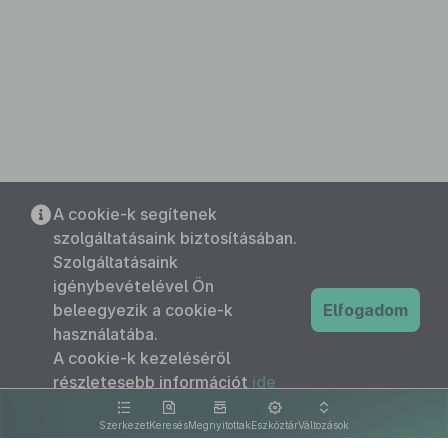
A cookie-k segítenek
szolgáltatásaink biztosításában.
Szolgáltatásaink
igénybevételével Ön
beleegyezik a cookie-k
Elfogadom
használatába.
A cookie-k kezeléséről
részletesebb információt
ide
kattintva olvashat.
Szerkezet
Keresés
Megnyitottak
Eszköztár
Változások