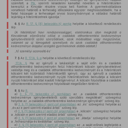
számított, a
Ptk.
szerinti késedelmi kamattal növelten a hitelintézeten
keresztül a Kincstár részére vissza kell fizetnie. A gyermekvállalásra
vonatkozó határidő a terhesség időszakára egyszer meghosszabbodik, ha a
fiatal házaspár a terhességet orvosi bizonyítvánnyal a vállalási határidő
lejártáig a hitelintézetnek igazolja.”
6. §
Az
R. 17. § (8) bekezdés
h)
pontja
helyébe a következő rendelkezés
lép:
(A hitelintézet havi rendszerességgel, elektronikus úton megküldi a
Kincstárnak ellenőrzési céllal a családok otthonteremtési kedvezménye
igénybevételéről szóló szerződések, azok módosítása vagy megszűnése,
valamint az új támogatott személyek és azok családok otthonteremtési
kedvezménye alapjául szolgáló gyermekeinek alábbi adatait:)
„
h)
személyi azonosító és”
7. §
Az
R. 17/A. §-a
helyébe a következő rendelkezés lép:
„
17/A. §
Ha az igénylő a lakáscélját a saját erőn és a családok
otthonteremtési kedvezményén felül hitelintézeti kölcsön igénybevételével
valósítja meg és a családok otthonteremtési kedvezményét és a hitelintézeti
kölcsönt két különböző hitelintézettől igényli, úgy az igénylő a családok
otthonteremtési kedvezményét nyújtó hitelintézetnek bemutatja a kölcsönt
nyújtó hitelintézet által kiadott hitelígérvényt. A kölcsön folyósítása a családok
otthonteremtési kedvezménye folyósítását megelőzően történik.”
8. §
Az
R.
a)
3. § (1) bekezdés
c)
pontjában
az „a családok otthonteremtési
kedvezménye igénybevételéről szóló szerződés megkötését” szövegrész
helyébe az „a családok otthonteremtési kedvezménye igénylését” szöveg lép,
b)
3. § (1) bekezdés
c)
pont
ca)
alpontjában
az „és” szövegrész helyébe az
„és az e pont szerinti eladási árból” szöveg lép,
c)
3. § (1) bekezdés
c)
pont
cb)
alpontjában
a „kölcsön” szövegrész helyébe
a „kölcsön e pont szerinti eladási árból” szöveg lép,
d)
3. § (1) bekezdés
i)
pont
ia)
alpontjában
az „átadja” szövegrész helyébe
a „felhasználja és továbbítsa” szöveg lép,
e)
3. § (1) bekezdés
i)
pont
id)
alpontjában
az „a saját erőnek legfeljebb a