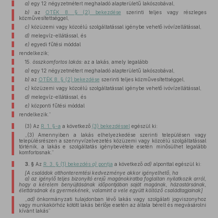
a)
egy 12 négyzetmétert meghaladó alapterületű lakószobával,
b)
az
OTÉK 8. § (2) bekezdése
szerinti teljes vagy részleges
közművesítettséggel,
c)
közüzemi vagy közcélú szolgáltatással igénybe vehető ivóvízellátással,
d)
melegvíz-ellátással, és
e)
egyedi fűtési móddal
rendelkezik;
15.
összkomfortos lakás:
az a lakás, amely legalább
a)
egy 12 négyzetmétert meghaladó alapterületű lakószobával,
b)
az
OTÉK 8. § (2) bekezdése
szerinti teljes közművesítettséggel,
c)
közüzemi vagy közcélú szolgáltatással igénybe vehető ivóvízellátással,
d)
melegvíz-ellátással, és
e)
központi fűtési móddal
rendelkezik.”
(3)
Az
R. 1. §-a
a következő
(3) bekezdéssel
egészül ki:
„(3) Amennyiben a lakás elhelyezkedése szerinti településen vagy
településrészen a szennyvízelvezetés közüzemi vagy közcélú szolgáltatással
történik, a lakás e szolgáltatás igénybevétele esetén minősülhet legalább
komfortosnak.”
3. §
Az
R. 3. § (1) bekezdés
a)
pontja
a következő
ad)
alponttal egészül ki:
[A családok otthonteremtési kedvezménye akkor igényelhető, ha
a) az igénylő teljes bizonyító erejű magánokiratba foglaltan nyilatkozik arról,
hogy a kérelem benyújtásának időpontjában saját magának, házastársának,
élettársának és gyermekének, valamint a vele együtt költöző családtagjainak]
„
ad)
önkormányzati tulajdonban lévő lakás vagy szolgálati jogviszonyhoz
vagy munkakörhöz kötött lakás bérlője esetén az általa bérelt és megvásárolni
kívánt lakás”