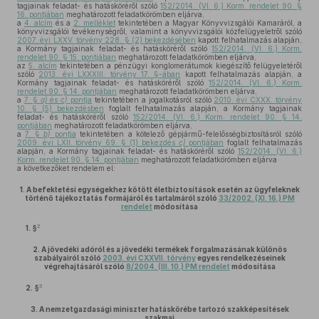
tagjainak feladat- és hatásköréről szóló
152/2014. (VI. 6.) Korm. rendelet 90. §
16. pontjában
meghatározott feladatkörömben eljárva,
a
4. alcím
és a
2. melléklet
tekintetében a Magyar Könyvvizsgálói Kamaráról, a
könyvvizsgálói tevékenységről, valamint a könyvvizsgálói közfelügyeletről szóló
2007. évi LXXV. törvény 228. § (2) bekezdésében
kapott felhatalmazás alapján,
a Kormány tagjainak feladat- és hatásköréről szóló
152/2014. (VI. 6.) Korm.
rendelet 90. § 15. pontjában
meghatározott feladatkörömben eljárva,
az
5. alcím
tekintetében a pénzügyi konglomerátumok kiegészítő felügyeletéről
szóló
2013. évi LXXXIII. törvény 17. §-ában
kapott felhatalmazás alapján, a
Kormány tagjainak feladat- és hatásköréről szóló
152/2014. (VI. 6.) Korm.
rendelet 90. § 14. pontjában
meghatározott feladatkörömben eljárva,
a
7. §
a)
és
c)
pontja
tekintetében a jogalkotásról szóló
2010. évi CXXX. törvény
10. § (5) bekezdésben
foglalt felhatalmazás alapján, a Kormány tagjainak
feladat- és hatásköréről szóló
152/2014. (VI. 6.) Korm. rendelet 90. § 14.
pontjában
meghatározott feladatkörömben eljárva,
a
7. §
b)
pontja
tekintetében a kötelező gépjármű-felelősségbiztosításról szóló
2009. évi LXII. törvény 69. § (1) bekezdés
c)
pontjában
foglalt felhatalmazás
alapján, a Kormány tagjainak feladat- és hatásköréről szóló
152/2014. (VI. 6.)
Korm. rendelet 90. § 14. pontjában
meghatározott feladatkörömben eljárva
a következőket rendelem el:
1.
A befektetési egységekhez kötött életbiztosítások esetén az ügyfeleknek
történő tájékoztatás formájáról és tartalmáról szóló
33/2002. (XI. 16.) PM
rendelet
módosítása
2
1. §
2.
A jövedéki adóról és a jövedéki termékek forgalmazásának különös
szabályairól szóló
2003. évi CXXVII. törvény
egyes rendelkezéseinek
végrehajtásáról szóló
8/2004. (III. 10.) PM rendelet
módosítása
3
2. §
3.
A nemzetgazdasági miniszter hatáskörébe tartozó szakképesítések
szakmai