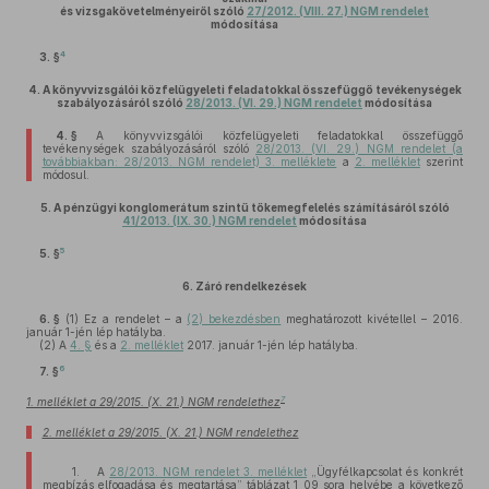
és vizsgakövetelményeiről szóló
27/2012. (VIII. 27.) NGM rendelet
módosítása
4
3. §
4.
A könyvvizsgálói közfelügyeleti feladatokkal összefüggő tevékenységek
szabályozásáról szóló
28/2013. (VI. 29.) NGM rendelet
módosítása
4. §
A könyvvizsgálói közfelügyeleti feladatokkal összefüggő
tevékenységek szabályozásáról szóló
28/2013. (VI. 29.) NGM rendelet (a
továbbiakban: 28/2013. NGM rendelet) 3. melléklete
a
2. melléklet
szerint
módosul.
5.
A pénzügyi konglomerátum szintű tőkemegfelelés számításáról szóló
41/2013. (IX. 30.) NGM rendelet
módosítása
5
5. §
6.
Záró rendelkezések
6. §
(1)
Ez a rendelet – a
(2) bekezdésben
meghatározott kivétellel – 2016.
január 1-jén lép hatályba.
(2)
A
4. §
és a
2. melléklet
2017. január 1-jén lép hatályba.
6
7. §
7
1. melléklet a 29/2015. (X. 21.) NGM rendelethez
2. melléklet a 29/2015. (X. 21.) NGM rendelethez
1. A
28/2013. NGM rendelet 3. melléklet
„Ügyfélkapcsolat és konkrét
megbízás elfogadása és megtartása” táblázat 1 09 sora helyébe a következő