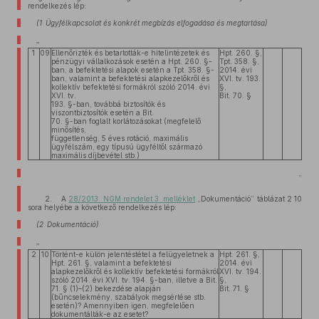
rendelkezés lép:
(1 Ügyfélkapcsolat és konkrét megbízás elfogadása és megtartása)
„
1
09
Ellenőrizték és betartották-e hitelintézetek és
Hpt. 260. §,
pénzügyi vállalkozások esetén a Hpt. 260. §-
Tpt. 358. §,
ban, a befektetési alapok esetén a Tpt. 358. §-
2014. évi
ban, valamint a befektetési alapkezelőkről és
XVI. tv. 193.
kollektív befektetési formákról szóló 2014. évi
§,
XVI. tv.
Bit. 70. §
193. §-ban, továbbá biztosítók és
viszontbiztosítók esetén a Bit.
70. §-ban foglalt korlátozásokat (megfelelő
minősítés,
függetlenség, 5 éves rotáció, maximális
ügyfélszám, egy típusú ügyféltől származó
maximális díjbevétel stb.)
„
2. A
28/2013. NGM rendelet 3. melléklet
„Dokumentáció” táblázat 2 10
sora helyébe a következő rendelkezés lép:
(2 Dokumentáció)
„
2
10
Történt-e külön jelentéstétel a felügyeletnek a
Hpt. 261. §,
Hpt. 261. §, valamint a befektetési
2014. évi
alapkezelőkről és kollektív befektetési formákról
XVI. tv. 194.
szóló 2014. évi XVI. tv. 194. §-ban, illetve a Bit.
§,
71. § (1)–(2) bekezdése alapján
Bit. 71. §
(bűncselekmény, szabályok megsértése stb.
esetén)? Amennyiben igen, megfelelően
dokumentálták-e az esetet?