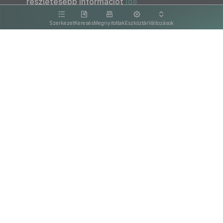
részletesebb információt
ide
kattintva olvashat.
Szerkezet
Keresés
Megnyitottak
Eszköztár
Változások
Kapcsolat
Felhasználási feltételek
PDF
Akadálymentesítési nyilatkozat
Adatkezelési tájékoztató