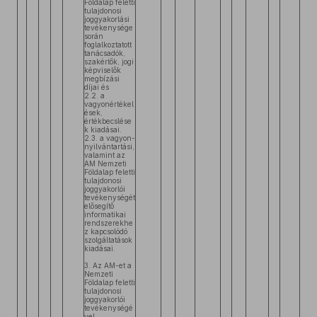
Földalap feletti
tulajdonosi
joggyakorlási
tevékenysége
során
foglalkoztatott
tanácsadók,
szakértők, jogi
képviselők
megbízási
díjai és
2.2. a
vagyonértékel
ések,
értékbecslése
k kiadásai.
2.3. a vagyon-
nyilvántartási,
valamint az
AM Nemzeti
Földalap feletti
tulajdonosi
joggyakorlói
tevékenységét
elősegítő
informatikai
rendszerekhe
z kapcsolódó
szolgáltatások
kiadásai.
3. Az AM-et a
Nemzeti
Földalap feletti
tulajdonosi
joggyakorlói
tevékenységé
vel