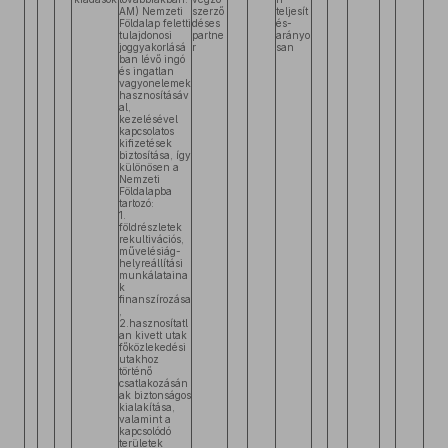
AM) Nemzeti
szerző
teljesít
Földalap feletti
déses
és-
tulajdonosi
partne
arányo
joggyakorlásá
r
san
ban lévő ingó
és ingatlan
vagyonelemek
hasznosításáv
al,
kezelésével
kapcsolatos
kifizetések
biztosítása, így
különösen a
Nemzeti
Földalapba
tartozó:
1.
földrészletek
rekultivációs,
művelésiág-
helyreállítási
munkálataina
k
finanszírozása
,
2.hasznosítatl
an kivett utak
főközlekedési
utakhoz
történő
csatlakozásán
ak biztonságos
kialakítása,
valamint a
kapcsolódó
területek