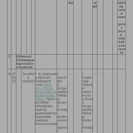
dja
id
költs
eje
ég-
veté
si
támo
-
gatá
s
közr
e-
műk
ödő
szer
veze
te
2
A Nemzeti
Földalappal
kapcsolato
s kiadások
3
27
Termőföl
1. Az államnak
1.
–
–
1.
–
–
–
–
–
83
d
a Nemzeti
szerző
tulajdo
23
vásárlás
Földalapról
dés
njog-
szóló
2010.
2.
változá
évi LXXXVII.
köziga
st
törvényben (a
zgatási
eredm
továbbiakban:
hatósá
ényez
Nfatv.)
foglalt
gi
ő okirat
termőföld
döntés
2.
elővásárlási
3.
köziga
jogának
bíróság
zgatási
gyakorlásához
i
hatósá
kapcsolódó
döntés
gi
kiadások
szerint
döntés
finanszírozása
i
3.
.
jogosul
bíróság
t
i