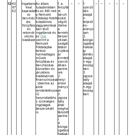
12
40
Ingatlano
Az állam
1. a
–
–
1.
–
–
–
–
–
87
kkal
tulajdonában
felújítá
szerző
62
kapcsolat
és az AM-nek
st,
dés
os
a Nemzeti
beruh
alapjá
beruház
Földalap feletti
ázást
n
ási,
tulajdonosi
végző,
teljesít
felújítási
joggyakorlásá
illetve
és-
és
ban lévő
a
arányo
rekonstr
ingatlanok és
termék
san
ukciós
az
Ögt.
beszer
2.
kiadások
szerint a
zéssel,
köziga
Nemzeti
szolgál
zgatási
Földalapba
tatásn
hatósá
tartozó
yújtáss
gi
harmadlagos
al
döntés
művek
érintett
alapjá
felújítása és
szerző
n egy
beruházása
déses
összeg
közvetlen és
partne
ben
járulékos
rek
3.
kiadásainak
2.
jogsza
finanszírozása
helyi
bály
, ideértve az
önkor
alapjá
azok
mányz
n egy
rendeltetéssze
at
összeg
rű
3.
ben
használatáho
jogsza
z szükséges
bály
ingóságok
által
beszerzését
megha
is.
tározott
partne
r
4.
köziga
zgatási
hatósá