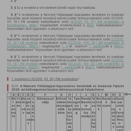
2. §
3. §
Ez a rendelet a kihirdetését követő napon lép hatályba.
3
4. §
E rendeletnek a Nemzeti Földalappal kapcsolatos bevételek és kiadások
fejezetbe sorolt központi kezelésű előirányzatok felhasználásáról szóló 32/2015.
(VI. 19.) FM rendelet módosításáról szóló
10/2021. (III. 17.) AM rendelettel (a
4
továbbiakban: Módr.)
megállapított rendelkezéseit a
Módr.
hatálybalépésekor
folyamatban lévő ügyekben is alkalmazni kell.
5
5. §
E rendeletnek a Nemzeti Földalappal kapcsolatos bevételek és kiadások
fejezetbe sorolt központi kezelésű előirányzatok felhasználásáról szóló
32/2015.
(VI. 19.) FM rendelet
módosításáról szóló
40/2025. (VIII. 18.) AM rendelettel (a
továbbiakban: Módr2.)
megállapított
1. §
-át, valamint
1. melléklet
ét a
Módr2.
6
hatálybalépésekor
folyamatban lévő ügyekben is alkalmazni kell.
7
6. §
E rendeletnek a Nemzeti Földalappal kapcsolatos bevételek és kiadások
fejezetbe sorolt központi kezelésű előirányzatok felhasználásáról szóló
32/2015.
(VI. 19.) FM rendelet
módosításáról szóló
59/2025. (XII. 22.) AM rendelettel (a
8
továbbiakban: Módr3.)
megállapított
1. melléklet
ét a
Módr3.
hatálybalépésekor
folyamatban lévő ügyekben is alkalmazni kell.
9
1. melléklet a 32/2015. (VI. 19.) FM rendelethez
XLIV.
A Nemzeti Földalappal kapcsolatos bevételek és kiadások fejezet
2026
. évi költségvetési kiadási előirányzatainak feladatterve
A
B
C
D
E
F
G
H
I
J
K
L
M
N
O
1
Áh
Cí
Alc
Jo
J
Előirányzat
Kifizet
Tá
Tám
Rende
Vi
Biz
Kezel
Le
Euró
t.
mn
ím
gcí
o
célja
ésben
mo
ogat
lkezés
ss
tos
ő
bo
pai
az
év
-
m-
g
részes
gat
ási
re
za
íté
szerv
-
unió
on
né
cs
cí
ülők
ás
előle
bocsá
-
k
ny
s
osí
v
op
m
köre
biz
g
tás
fiz
olí
forrá
tó
.
n
tos
módja
et
tó
sból
né
év
ítá-
és
sz
fina
v
sán
ha
er
n-
ak
tár
v
szíro
mó
-
zott