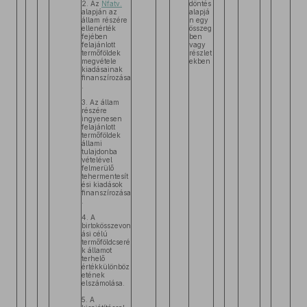
2. Az
Nfatv.
döntés
alapján az
alapjá
állam részére
n egy
ellenérték
összeg
fejében
ben
felajánlott
vagy
termőföldek
részlet
megvétele
ekben
kiadásainak
finanszírozása
.
3. Az állam
részére
ingyenesen
felajánlott
termőföldek
állami
tulajdonba
vételével
felmerülő
tehermentesít
ési kiadások
finanszírozása
.
4. A
birtokösszevon
ási célú
termőföldcseré
k államot
terhelő
értékkülönböz
etének
elszámolása.
5. A