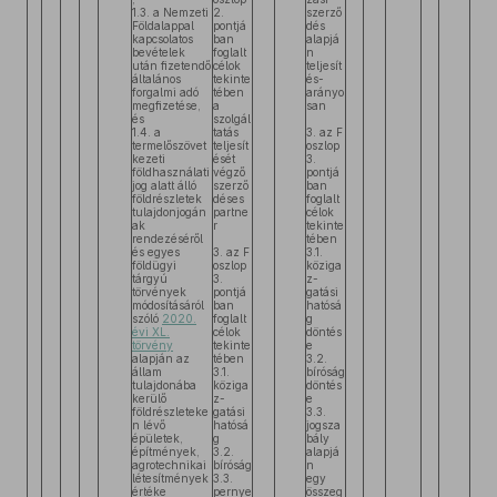
1.3. a Nemzeti
2.
szerző
Földalappal
pontjá
dés
kapcsolatos
ban
alapjá
bevételek
foglalt
n
után fizetendő
célok
teljesít
általános
tekinte
és-
forgalmi adó
tében
arányo
megfizetése,
a
san
és
szolgál
1.4. a
tatás
3. az F
termelőszövet
teljesít
oszlop
kezeti
ését
3.
földhasználati
végző
pontjá
jog alatt álló
szerző
ban
földrészletek
déses
foglalt
tulajdonjogán
partne
célok
ak
r
tekinte
rendezéséről
tében
és egyes
3. az F
3.1.
földügyi
oszlop
köziga
tárgyú
3.
z-
törvények
pontjá
gatási
módosításáról
ban
hatósá
szóló
2020.
foglalt
g
évi XL.
célok
döntés
törvény
tekinte
e
alapján az
tében
3.2.
állam
3.1.
bíróság
tulajdonába
köziga
döntés
kerülő
z-
e
földrészleteke
gatási
3.3.
n lévő
hatósá
jogsza
épületek,
g
bály
építmények,
3.2.
alapjá
agrotechnikai
bíróság
n
létesítmények
3.3.
egy
értéke
pernye
összeg