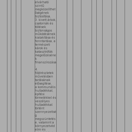
elvárható
szintű
megközelíthet
őségének
biztosítása,
3. kivett árkok,
csatornák és
töltések
biztonságos
működésének
kialakítása és
fenntartása, a
természeti
károk és
katasztrófák
megelőzéséne
k
finanszírozása
,
4.
földrészletek
művelésben
tartásának
elősegítése,
a kommunális
hulladékkal,
építési
törmelékkel és
veszélyes
hulladékkal
történt
szennyezettsé
g
megszüntetés
e, valamint a
környezetvéd
elmi és