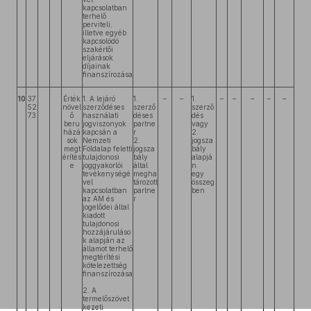
kapcsolatban
terhelő
perviteli,
illetve egyéb
kapcsolódó
szakértői
eljárások
díjainak
finanszírozása
.
10
37
Érték
1. A lejáró
1.
–
–
1.
–
–
–
–
–
52
növel
szerződéses
szerző
szerző
73
ő
használati
déses
dés
beru
jogviszonyok
partne
vagy
házá
kapcsán a
r
2.
sok
Nemzeti
2.
jogsza
megt
Földalap feletti
jogsza
bály
érítés
tulajdonosi
bály
alapjá
e
joggyakorlói
által
n
tevékenységé
megha
egy
vel
tározott
összeg
kapcsolatban
partne
ben
az AM és
r
jogelődei által
kiadott
tulajdonosi
hozzájáruláso
k alapján az
államot terhelő
megtérítési
kötelezettség
finanszírozása
.
2. A
termelőszövet
kezeti