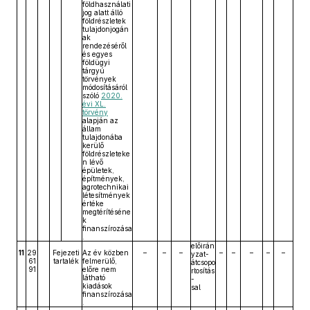
földhasználati
jog alatt álló
földrészletek
tulajdonjogán
ak
rendezéséről
és egyes
földügyi
tárgyú
törvények
módosításáról
szóló
2020.
évi XL.
törvény
alapján az
állam
tulajdonába
kerülő
földrészleteke
n lévő
épületek,
építmények,
agrotechnikai
létesítmények
értéke
megtérítéséne
k
finanszírozása
.
előirán
11
29
Fejezeti
Az év közben
–
–
–
–
–
–
–
–
yzat-
61
tartalék
felmerülő,
átcsopo
91
előre nem
rtosítás
látható
-
kiadások
sal
finanszírozása
.