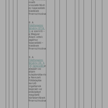
miatti
visszatérítésh
ez kapcsolódó
kiadások
finanszírozása
.
8. A
Földforgalmi
törvény 67/A.
§
-a szerinti –
a Magyar
Állam vételi
jogához
kapcsolódó –
kiadások
finanszírozása
.
9. A
Földforgalmi
törvény 34. §
(4) bekezdés
e
alapján az
állam
tulajdonába és
a Nemzeti
Földalapba
kerülő
ingatlanok
kapcsán az
örökösöket
megillető
kártalanítások
finanszírozása
.