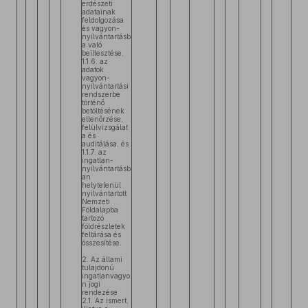
erdészeti
adatainak
feldolgozása
és vagyon-
nyilvántartásb
a való
beillesztése,
1.1.6. az
adatok
vagyon-
nyilvántartási
rendszerbe
történő
betöltésének
ellenőrzése,
felülvizsgálat
a és
auditálása, és
1.1.7. az
ingatlan-
nyilvántartásb
an
helytelenül
nyilvántartott
Nemzeti
Földalapba
tartozó
földrészletek
feltárása és
összesítése.
2. Az állami
tulajdonú
ingatlanvagyo
n jogi
rendezése
2.1. Az ismert,