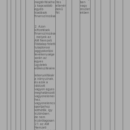
megtérítéséhe
rtes
ben
z kapcsolódó
ellenér
vagy
egyéb
dekű
részlet
kiadások
fél
ekben
finanszírozása
.
2. Azon
kifizetések
finanszírozása
, melyek az
AM Nemzeti
Földalap feletti
tulajdonosi
joggyakorlási
tevékenysége
során az
egyes
ügyletek
előkészítésére
,
lebonyolításár
a irányulnak,
és azok a
rábízott
vagyon egyes
meghatározott
vagyonelemei
hez,
vagyonelemcs
oportjaihoz
köthetők, így
különösen,
de nem
kizárólagosan:
2.1. az AM
Nemzeti