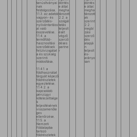
tanúsítványai
döntés
döntés
nak
e által
e által
feldolgozása,
megha
megha
1.1.3. az adatok
tározott
tározott
vagyon- és
2.2. a
ak
szerződés-
szolgál
szerint
nyilvántartáss
tatás
2.2.
al való
teljesít
megbí
összevetése,
ését
zási
1.1.4. a
végző
szerző
termőföld-
szerző
dés
hasznosítási
déses
alapjá
szerződések
partne
n
felülvizsgálat
r
teljesít
a és szükség
és-
szerinti
arányo
módosítása,
san
1.1.4.1. a
földhasználat
tárgyát képező
földrészletek
egyeztetése,
1.1.4.2. a
kapcsolódó
pénzügyi
kötelezettsége
k
teljesítésének
visszamenőle
ges
ellenőrzése,
1.1.5. a
Nemzeti
Földalapba
tartozó
földrészletek