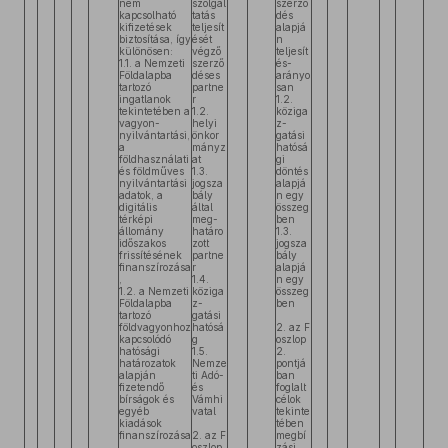
nem
szolgál
szerző
kapcsolható
tatás
dés
kifizetések
teljesít
alapjá
biztosítása, így
ését
n
különösen:
végző
teljesít
1.1. a Nemzeti
szerző
és-
Földalapba
déses
arányo
tartozó
partne
san
ingatlanok
r
1.2.
tekintetében a
1.2.
köziga
vagyon-
helyi
z-
nyilvántartási,
önkor
gatási
a
mányz
hatósá
földhasználati
at
gi
és földműves
1.3.
döntés
nyilvántartási
jogsza
alapjá
adatok, a
bály
n egy
digitális
által
összeg
térképi
meg-
ben
állomány
határo
1.3.
időszakos
zott
jogsza
frissítésének
partne
bály
finanszírozása
r
alapjá
,
1.4.
n egy
1.2. a Nemzeti
köziga
összeg
Földalapba
z-
ben
tartozó
gatási
földvagyonhoz
hatósá
2. az F
kapcsolódó
g
oszlop
hatósági
1.5.
2.
határozatok
Nemze
pontjá
alapján
ti Adó-
ban
fizetendő
és
foglalt
bírságok és
Vámhi
célok
egyéb
vatal
tekinte
kiadások
tében
finanszírozása
2. az F
megbí
,
oszlop
zási