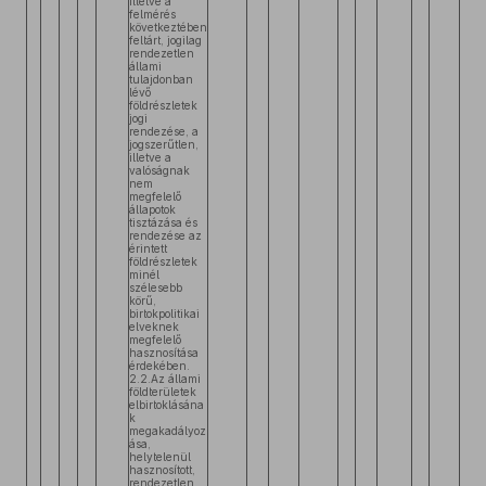
illetve a
felmérés
következtében
feltárt, jogilag
rendezetlen
állami
tulajdonban
lévő
földrészletek
jogi
rendezése, a
jogszerűtlen,
illetve a
valóságnak
nem
megfelelő
állapotok
tisztázása és
rendezése az
érintett
földrészletek
minél
szélesebb
körű,
birtokpolitikai
elveknek
megfelelő
hasznosítása
érdekében.
2.2.Az állami
földterületek
elbirtoklásána
k
megakadályoz
ása,
helytelenül
hasznosított,
rendezetlen