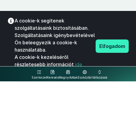
A cookie-k segítenek
szolgáltatásaink biztosításában.
Szolgáltatásaink igénybevételével
Ön beleegyezik a cookie-k
Elfogadom
használatába.
A cookie-k kezeléséről
részletesebb információt
ide
kattintva olvashat.
Szerkezet
Keresés
Megnyitottak
Eszköztár
Változások
Kapcsolat
Felhasználási feltételek
PDF
Akadálymentesítési nyilatkozat
Adatkezelési tájékoztató