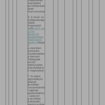
kisajátítással
kapcsolatos
termőföldvásár
lások
finanszírozása
.
6. A mező- és
erdőgazdasági
földek
forgalmáról
szóló
2013. évi
CXXII.
törvény(a
továbbiakban:
Földforgalmi
törvény)
alapjá
n
a sikertelen
árverések
következtében
a Nemzeti
Földalapba
kerülő
földrészletek
ellenértékéne
k megfizetése.
7. Az állam
jogszabályon
alapuló
termőföld-
visszavásárlás
i jogának
gyakorlásához
, valamint
a termőföld
értékesítés
meghiúsulása