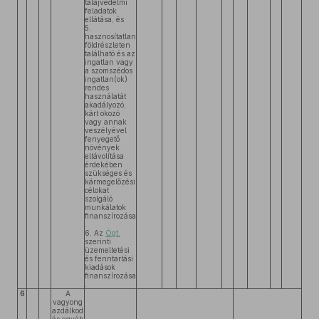
talajvédelmi
feladatok
ellátása, és
5.
hasznosítatlan
földrészleten
található és az
ingatlan vagy
a szomszédos
ingatlan(ok)
rendes
használatát
akadályozó,
kárt okozó
vagy annak
veszélyével
fenyegető
növények
eltávolítása
érdekében
szükséges és
kármegelőzési
célokat
szolgáló
munkálatok
finanszírozása
.
6. Az
Ögt.
szerinti
üzemeltetési
és fenntartási
kiadások
finanszírozása
.
6
A
vagyong
azdálkod