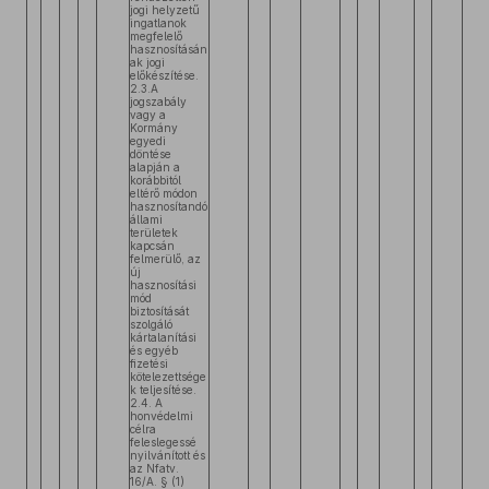
jogi helyzetű
ingatlanok
megfelelő
hasznosításán
ak jogi
előkészítése.
2.3.A
jogszabály
vagy a
Kormány
egyedi
döntése
alapján a
korábbitól
eltérő módon
hasznosítandó
állami
területek
kapcsán
felmerülő, az
új
hasznosítási
mód
biztosítását
szolgáló
kártalanítási
és egyéb
fizetési
kötelezettsége
k teljesítése.
2.4. A
honvédelmi
célra
feleslegessé
nyilvánított és
az Nfatv.
16/A. § (1)