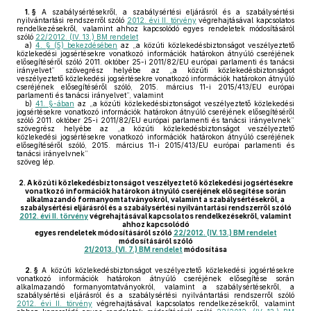
1. §
A szabálysértésekről, a szabálysértési eljárásról és a szabálysértési
nyilvántartási rendszerről szóló
2012. évi II. törvény
végrehajtásával kapcsolatos
rendelkezésekről, valamint ahhoz kapcsolódó egyes rendeletek módosításáról
szóló
22/2012. (IV. 13.) BM rendelet
a)
4. § (5) bekezdésében
az „a közúti közlekedésbiztonságot veszélyeztető
közlekedési jogsértésekre vonatkozó információk határokon átnyúló cseréjének
elősegítéséről szóló 2011. október 25-i 2011/82/EU európai parlamenti és tanácsi
irányelvet” szövegrész helyébe az „a közúti közlekedésbiztonságot
veszélyeztető közlekedési jogsértésekre vonatkozó információk határokon átnyúló
cseréjének elősegítéséről szóló, 2015. március 11-i 2015/413/EU európai
parlamenti és tanácsi irányelvet”, valamint
b)
41. §-ában
az „a közúti közlekedésbiztonságot veszélyeztető közlekedési
jogsértésekre vonatkozó információk határokon átnyúló cseréjének elősegítéséről
szóló 2011. október 25-i 2011/82/EU európai parlamenti és tanácsi irányelvnek”
szövegrész helyébe az „a közúti közlekedésbiztonságot veszélyeztető
közlekedési jogsértésekre vonatkozó információk határokon átnyúló cseréjének
elősegítéséről szóló, 2015. március 11-i 2015/413/EU európai parlamenti és
tanácsi irányelvnek”
szöveg lép.
2.
A közúti közlekedésbiztonságot veszélyeztető közlekedési jogsértésekre
vonatkozó információk határokon átnyúló cseréjének elősegítése során
alkalmazandó formanyomtatványokról, valamint a szabálysértésekről, a
szabálysértési eljárásról és a szabálysértési nyilvántartási rendszerről szóló
2012. évi II. törvény
végrehajtásával kapcsolatos rendelkezésekről, valamint
ahhoz kapcsolódó
egyes rendeletek módosításáról szóló
22/2012. (IV. 13.) BM rendelet
módosításáról szóló
21/2013. (VI. 7.) BM rendelet
módosítása
2. §
A közúti közlekedésbiztonságot veszélyeztető közlekedési jogsértésekre
vonatkozó információk határokon átnyúló cseréjének elősegítése során
alkalmazandó formanyomtatványokról, valamint a szabálysértésekről, a
szabálysértési eljárásról és a szabálysértési nyilvántartási rendszerről szóló
2012. évi II. törvény
végrehajtásával kapcsolatos rendelkezésekről, valamint