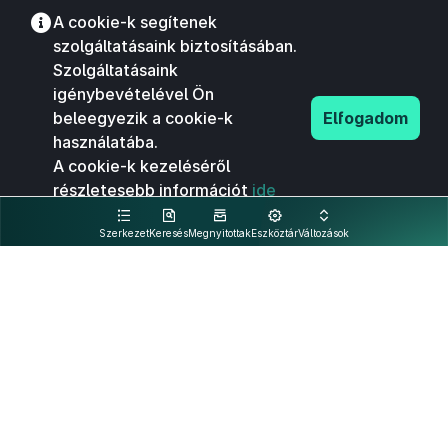
A cookie-k segítenek
szolgáltatásaink biztosításában.
Szolgáltatásaink
igénybevételével Ön
beleegyezik a cookie-k
Elfogadom
használatába.
A cookie-k kezeléséről
részletesebb információt
ide
kattintva olvashat.
Szerkezet
Keresés
Megnyitottak
Eszköztár
Változások