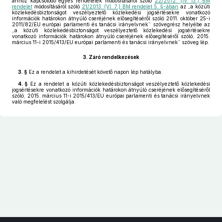
ahhoz kapcsolódó egyes rendeletek módosításáról szóló
22/2012. (IV. 13.) BM
rendelet
módosításáról szóló
21/2013. (VI. 7.) BM rendelet 5. §-ában
az „a közúti
közlekedésbiztonságot veszélyeztető közlekedési jogsértésekre vonatkozó
információk határokon átnyúló cseréjének elősegítéséről szóló 2011. október 25-i
2011/82/EU európai parlamenti és tanácsi irányelvnek” szövegrész helyébe az
„a közúti közlekedésbiztonságot veszélyeztető közlekedési jogsértésekre
vonatkozó információk határokon átnyúló cseréjének elősegítéséről szóló, 2015.
március 11-i 2015/413/EU európai parlamenti és tanácsi irányelvnek” szöveg lép.
3.
Záró rendelkezések
3. §
Ez a rendelet a kihirdetését követő napon lép hatályba.
4. §
Ez a rendelet a közúti közlekedésbiztonságot veszélyeztető közlekedési
jogsértésekre vonatkozó információk határokon átnyúló cseréjének elősegítéséről
szóló, 2015. március 11-i 2015/413/EU európai parlamenti és tanácsi irányelvnek
való megfelelést szolgálja.