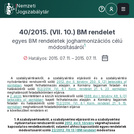
Nemzeti
Jogszabálytár
40/2015. (VII. 10.) BM rendelet
egyes BM rendeletek jogharmonizációs célú
1
módosításáról
Hatályos: 2015. 07. 11. – 2015. 07. 11.
A szabálysértésekről, a szabálysértési eljárásról és a szabálysértési
nyilvántartási rendszerről szóló
2012. évi II. törvény 250. § (2) bekezdés
a)
pontjában
kapott felhatalmazás alapján, a Kormány tagjainak feladat- és
hatásköréről szóló
152/2014. (VI. 6.) Korm. rendelet 21. § 23. pontjában
meghatározott feladatkörömben eljárva,
a
2. alcím
tekintetében a közúti közlekedésről szóló
1988. évi I. törvény 48. § (3)
bekezdés
o)
pontjában
kapott felhatalmazás alapján, a Kormány tagjainak
feladat- és hatásköréről szóló
152/2014. (VI. 6.) Korm. rendelet 21. § 15.
pontjában
meghatározott feladatkörömben eljárva
a következőket rendelem el:
1.
A szabálysértésekről, a szabálysértési eljárásról és a szabálysértési
nyilvántartási rendszerről szóló
2012. évi II. törvény
végrehajtásával
kapcsolatos rendelkezésekről, valamint ahhoz kapcsolódó egyes rendeletek
módosításáról szóló
22/2012. (IV. 13.) BM rendelet
módosítása