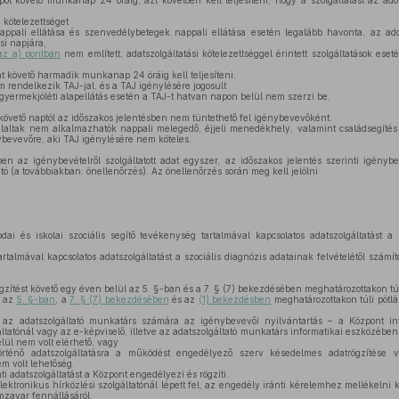
pot követő munkanap 24 óráig, azt követően kell teljesíteni, hogy a szolgáltatást az a
 kötelezettséget
nappali ellátása és szenvedélybetegek nappali ellátása esetén legalább havonta, az a
si napjára,
az a) pontban
nem említett, adatszolgáltatási kötelezettséggel érintett szolgáltatások ese
át követő harmadik munkanap 24 óráig kell teljesíteni.
rendelkezik TAJ-jal, és a TAJ igénylésére jogosult
s gyermekjóléti alapellátás esetén a TAJ-t hatvan napon belül nem szerzi be,
át követő naptól az időszakos jelentésben nem tüntethető fel igénybevevőként.
laltak nem alkalmazhatók nappali melegedő, éjjeli menedékhely, valamint családsegítés é
ybevevőre, aki TAJ igénylésére nem köteles.
en az igénybevételről szolgáltatott adat egyszer, az időszakos jelentés szerinti igényb
tó (a továbbiakban: önellenőrzés). Az önellenőrzés során meg kell jelölni
dai és iskolai szociális segítő tevékenység tartalmával kapcsolatos adatszolgáltatást a
artalmával kapcsolatos adatszolgáltatást a szociális diagnózis adatainak felvételétől szám
ögzítést követő egy éven belül az 5. §-ban és a 7. § (7) bekezdésében meghatározottakon túl 
k az
5. §-ban
, a
7. § (7) bekezdésében
és az
(1) bekezdésben
meghatározottakon túli pótl
az adatszolgáltató munkatárs számára az igénybevevői nyilvántartás – a Központ in
áltatónál vagy az e-képviselő, illetve az adatszolgáltató munkatárs informatikai eszközébe
elül nem volt elérhető, vagy
rténő adatszolgáltatásra a működést engedélyező szerv késedelmes adatrögzítése v
m volt lehetőség.
ti adatszolgáltatást a Központ engedélyezi és rögzíti.
tronikus hírközlési szolgáltatónál lépett fel, az engedély iránti kérelemhez mellékelni ke
mzavar fennállásáról.