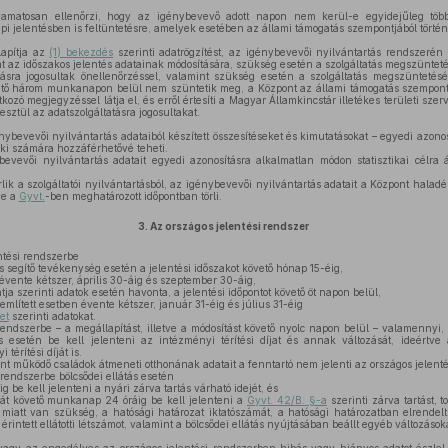
amatosan ellenőrzi, hogy az igénybevevő adott napon nem kerül-e egyidejűleg töb
api jelentésben is feltüntetésre, amelyek esetében az állami támogatás szempontjából törté
apítja az
(1) bekezdés
szerinti adatrögzítést, az igénybevevői nyilvántartás rendszerén k
kat az időszakos jelentés adatainak módosítására, szükség esetén a szolgáltatás megszünteté
ásra jogosultak önellenőrzéssel, valamint szükség esetén a szolgáltatás megszüntetés
övető három munkanapon belül nem szüntetik meg, a Központ az állami támogatás szempon
tkozó megjegyzéssel látja el, és erről értesíti a Magyar Államkincstár illetékes területi sze
sztül az adatszolgáltatásra jogosultakat.
ybevevői nyilvántartás adataiból készített összesítéseket és kimutatásokat – egyedi azono
rki számára hozzáférhetővé teheti.
vevői nyilvántartás adatait egyedi azonosításra alkalmatlan módon statisztikai célra át
ik a szolgáltatói nyilvántartásból, az igénybevevői nyilvántartás adatait a Központ haladé
ve a
Gyvt.
-ben meghatározott időpontban törli.
3.
Az országos jelentési rendszer
ntési rendszerbe
is segítő tevékenység esetén a jelentési időszakot követő hónap 15-éig,
 évente kétszer, április 30-áig és szeptember 30-áig,
tja szerinti adatok esetén havonta, a jelentési időpontot követő öt napon belül,
lített esetben évente kétszer, január 31-éig és július 31-éig
et
szerinti adatokat.
rendszerbe – a megállapítást, illetve a módosítást követő nyolc napon belül – valamennyi
atás esetén be kell jelenteni az intézményi térítési díjat és annak változását, ideértve
térítési díját is.
 működő családok átmeneti otthonának adatait a fenntartó nem jelenti az országos jelenté
 rendszerbe bölcsődei ellátás esetén
be kell jelenteni a nyári zárva tartás várható idejét, és
ját követő munkanap 24 óráig be kell jelenteni a
Gyvt. 42/B. §-a
szerinti zárva tartást, 
 miatt van szükség, a hatósági határozat iktatószámát, a hatósági határozatban elrendelt
érintett ellátotti létszámot, valamint a bölcsődei ellátás nyújtásában beállt egyéb változások