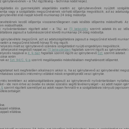
z igénybevevőnek – a TAJ rögzítéséig – technikai kódot képez.
lgáltatás és gyermekjóléti alapellátás esetén az igénybevevőnek nyújtott szolgálta
ntja vagy a szolgáltatás megszűnésének várható időpontja megváltozik, azt az adatszolgá
i igénybevétel első napját követő munkanap 24 óráig módosítja.
bevételének kezdő időpontja visszamenőlegesen csak későbbi időpontra módosítható. A
em módosíthatók.
nyilvántartásban rögzített adat – a TAJ, az
(1) bekezdés
szerinti adatok és az idős
gáltatásra jogosult a tudomásszerzést követő munkanap 24 óráig módosítja.
 igénybevétele megszűnik, azt az adatszolgáltatásra jogosult a megszűnést követő munkana
 esetén a megszűnést követő hónap 15-éig rögzíti.
thelyezés miatt az igénybevevő számára szolgáltatást nyújtó engedélyes megváltozik,
z áthelyezést megelőző nappal az
(1) bekezdésben
foglaltak szerint rögzíti az igénybevéte
helyezés napjával a
4. §-ban
foglaltak szerint rögzíti az igénybevevő
Szt.
szerinti adatait.
zása során
ának az
Szt. 94/C. §-a
szerinti megállapodás módosításában meghatározott időpontot,
oglaltakat kell megfelelően alkalmazni akkor is, ha az igénybevevő az igénybevétel meg
ntlakásos szociális intézményi ellátást másik engedélyestől veszi igénybe.
ntés keretében az adatszolgáltatásra jogosult az igénybevevői nyilvántartásban nyilatko
tást – ide nem értve az óvodai és iskolai szociális segítő tevékenységet – az adott napon ig
. §
szerint rögzített személlyel az adott napon fennállt-e a szolgáltatásra irányuló jogviszon
kötelezettséget
ása,
ppali ellátása,
ppali ellátása,