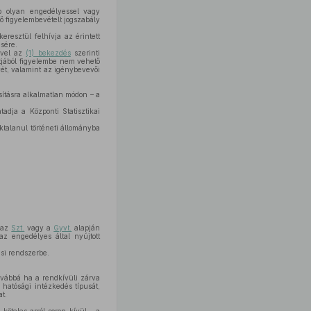
b olyan engedélyessel vagy
nő figyelembevételt jogszabály
eresztül felhívja az érintett
sére.
ével az
(1) bekezdés
szerinti
tjából figyelembe nem vehető
rvét, valamint az igénybevevői
sításra alkalmatlan módon – a
adja a Központi Statisztikai
ktalanul történeti állományba
, az
Szt.
vagy a
Gyvt.
alapján
 az engedélyes által nyújtott
si rendszerbe.
továbbá ha a rendkívüli zárva
 hatósági intézkedés típusát,
at.