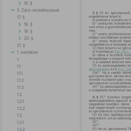
16. §
5. Záró rendelkezések
3. §
(1)
Az igénybevevői n
17. §
engedélyesre terjed ki,
a)
amelyet a Szociális és 
11
18. §
b)
amelynek működéséhez a
nem értve a gyermekétkezteté
19. §
meg,
12
c)
amely jelzőrendszeres h
20. §
ellátási szerződéssel rendelk
13
d)
amely fejlesztő fogla
21. §
szolgáltatás és a közösségi e
(2)
Nem terjed ki az igényb
1. melléklet
a)
kizárólag az
Szt. 20/C.
b)
utána a fenntartó kizá
1.
támogatásban a központi költs
c)
a családok átmeneti ott
1.1.
(3)
Az adatszolgáltatási kö
bekezdésében
és a
Gyvt. 13
14
1.1.1.
(3a)
Ha a családi bölcs
gyermeket lát el, akinek tör
1.1.2.
nevelők munkaerő-piaci vissz
igénybevevői nyilvántartásba
15
1.1.3.
(4)
Az adatszolgáltatás 
a szolgáltatás tartalmával ka
1.2.
16
4. §
(1)
Szociális szolgá
1.2.1.
adatszolgáltatásra jogosult)
megkötését követően, illetve
1.2.2.
első napját követő munkanap 
az igénybevevői nyilvántart
1.3.
(2)
Ha házi segítségnyújtás
megváltozik, azt az adatszolg
17
1.3.1.
(3)
18
(4)
1.3.2.
(5)
Ha az igénybevevő Társ