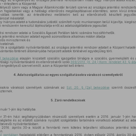
agy az engedélyes az országos jelentési rendszerben hibás vagy hiányos adatot észlel, k
– értesíteni a Központot.
yező szerv vagy a Magyar Államkincstár területi szerve az országos jelentési rendszerbe
ban foglaltakkal vagy a hatósági ellenőrzés megállapításaival ellentétes, soron kívül értes
váltak ismertté, az értesítéshez mellékelni kell az ellenőrzésről készített jegyzők
rozat másolatát.
 hiányos adatot a tudomására jutástól számított nyolc munkanapon belül kijavítja, kiegészíti,
 rendszerén keresztül tájékoztatja erről az adatszolgáltatásra jogosultat.
ési rendszer adatai a Szociális Ágazati Portálon bárki számára hozzáférhetők.
 jelentési rendszer adatait egyedi azonosításra alkalmas módon átadja
elős miniszternek és
ivatalnak.
ik a szolgáltatói nyilvántartásból, az országos jelentési rendszer adatait a Központ halad
lvántartás történeti állományába helyezett adatok törlésével egyidejűleg törli.
3) bekezdése
alapján kiszabott szociális igazgatási bírságra a szociális, gyermekjóléti és
ósági nyilvántartásáról és ellenőrzéséről szóló
369/2013. (X. 24.) Korm. rendelet 43. §-á
 engedélyező szervet említ, azon a Központot kell érteni.
4.
Adatszolgáltatás az egyes szolgáltatásokra várakozó személyekről
tásokra várakozó személyek számának az
Szt. 20. § (2a) bekezdése
szerinti összesí
iszternek.
5.
Záró rendelkezések
nuár 1-jén lép hatályba.
 31-én házi segítségnyújtásban részesülő személyek esetén a 2016. január 1-jén hat
ségletre és az ellátott számára nyújtott szolgáltatás tartalmára vonatkozó adatokat az adat
ybevevői nyilvántartásban.
016. április 30-a között a fenntartó nem köteles teljesíteni időszakos jelentési köte
án.
b) pontjában
foglaltaktól eltérően a fenntartónak 2016. évben először 2016. április 30-ái