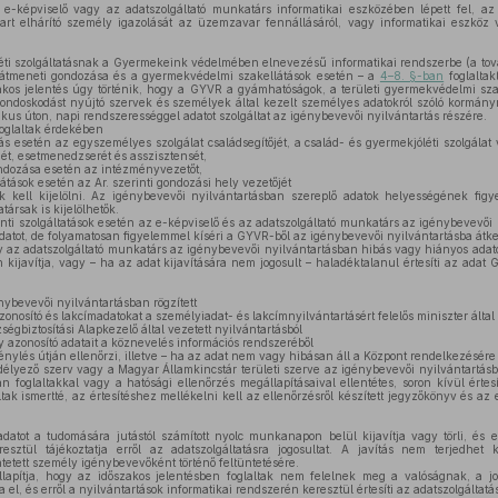
képviselő vagy az adatszolgáltató munkatárs informatikai eszközében lépett fel, az
rt elhárító személy igazolását az üzemzavar fennállásáról, vagy informatikai eszköz 
ti szolgáltatásnak a Gyermekeink védelmében elnevezésű informatikai rendszerbe (a to
k átmeneti gondozása és a gyermekvédelmi szakellátások esetén – a
4–8. §-ban
foglaltak
akos jelentés úgy történik, hogy a GYVR a gyámhatóságok, a területi gyermekvédelmi szak
gondoskodást nyújtó szervek és személyek által kezelt személyes adatokról szóló kormány
onikus úton, napi rendszerességgel adatot szolgáltat az igénybevevői nyilvántartás részére.
oglaltak érdekében
ás esetén az egyszemélyes szolgálat családsegítőjét, a család- és gyermekjóléti szolgálat v
jét, esetmenedzserét és asszisztensét,
dozása esetén az intézményvezetőt,
ások esetén az Ar. szerinti gondozási hely vezetőjét
k kell kijelölni. Az igénybevevői nyilvántartásban szereplő adatok helyességének fi
társak is kijelölhetők.
nti szolgáltatások esetén az e-képviselő és az adatszolgáltató munkatárs az igénybevevői
adatot, de folyamatosan figyelemmel kíséri a GYVR-ből az igénybevevői nyilvántartásba átke
 az adatszolgáltató munkatárs az igénybevevői nyilvántartásban hibás vagy hiányos adatot
 kijavítja, vagy – ha az adat kijavítására nem jogosult – haladéktalanul értesíti az adat 
ybevevői nyilvántartásban rögzített
nosító és lakcímadatokat a személyiadat- és lakcímnyilvántartásért felelős miniszter által 
égbiztosítási Alapkezelő által vezetett nyilvántartásból
azonosító adatait a köznevelés információs rendszeréből
génylés útján ellenőrzi, illetve – ha az adat nem vagy hibásan áll a Központ rendelkezésére
lyező szerv vagy a Magyar Államkincstár területi szerve az igénybevevői nyilvántartásba
ban foglaltakkal vagy a hatósági ellenőrzés megállapításaival ellentétes, soron kívül értes
ltak ismertté, az értesítéshez mellékelni kell az ellenőrzésről készített jegyzőkönyv és 
atot a tudomására jutástól számított nyolc munkanapon belül kijavítja vagy törli, és e
esztül tájékoztatja erről az adatszolgáltatásra jogosultat. A javítás nem terjedhet
etett személy igénybevevőként történő feltüntetésére.
pítja, hogy az időszakos jelentésben foglaltak nem felelnek meg a valóságnak, a jogo
el, és erről a nyilvántartások informatikai rendszerén keresztül értesíti az adatszolgáltatás