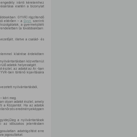
 engedély iránti kérelemhez
vásárlása esetén a bizonylat
vábbiakban: GYVR) rögzítendő
tól eltérően – a
Gyvt.
szerinti
szolgálatok, a gyermekjóléti
rendeletben (a továbbiakban:
ezetőjét, illetve a család- és
gyelemmel kísérése érdekében
 nyilvántartásban közvetlenül
rülő adatok helyességét.
 észlel, az adatot az Ar.-ban
GYVR-ben történő kijavítására
vezetett nyilvántartásból,
 – kéri meg.
n olyan adatot észlel, amely
íti a Központot. Ha az adatok
az ellenőrzés eredményeképpen
gyidejűleg a nyilvántartások
 ki az időszakos jelentésben
sulatlan adatrögzítést erre
ra jogosultakat.