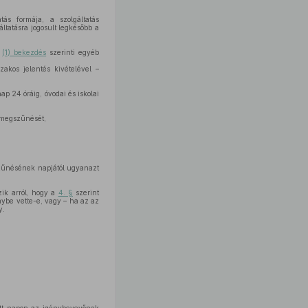
tás formája, a szolgáltatás
ltatásra jogosult legkésőbb a
z
(1) bekezdés
szerinti egyéb
zakos jelentés kivételével –
p 24 óráig, óvodai és iskolai
l megszűnését,
szűnésének napjától ugyanazt
zik arról, hogy a
4. §
szerint
énybe vette-e, vagy – ha az az
y.