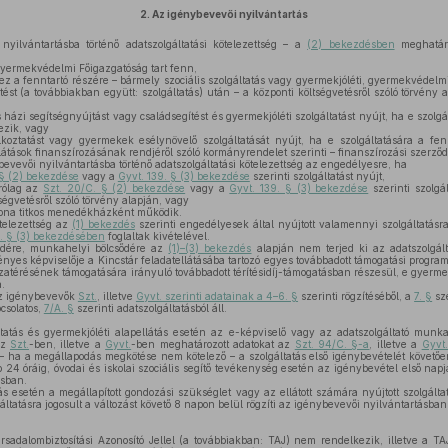
2.
Az igénybevevői nyilvántartás
yilvántartásba történő adatszolgáltatási kötelezettség – a
(2) bekezdésben
meghatáro
Gyermekvédelmi Főigazgatóság tart fenn,
 fenntartó részére – bármely szociális szolgáltatás vagy gyermekjóléti, gyermekvédelmi 
st (a továbbiakban együtt: szolgáltatás) után – a központi költségvetésről szóló törvény al
ázi segítségnyújtást vagy családsegítést és gyermekjóléti szolgáltatást nyújt, ha e szolgá
ezik, vagy
lkoztatást vagy gyermekek esélynövelő szolgáltatását nyújt, ha e szolgáltatására a fen
llátások finanszírozásának rendjéről szóló kormányrendelet szerinti – finanszírozási szerző
evevői nyilvántartásba történő adatszolgáltatási kötelezettség az engedélyesre, ha
 § (2) bekezdése
vagy a
Gyvt. 139. § (3) bekezdése
szerinti szolgáltatást nyújt,
rólag az
Szt. 20/C. § (2) bekezdése
vagy a
Gyvt. 139. § (3) bekezdése
szerinti szolg
égvetésről szóló törvény alapján, vagy
hona titkos menedékházként működik.
telezettség az
(1) bekezdés
szerinti engedélyesek által nyújtott valamennyi szolgáltatásr
9. § (3) bekezdésében
foglaltak kivételével.
ődére, munkahelyi bölcsődére az
(1)–(3) bekezdés
alapján nem terjed ki az adatszolgálta
vényes képviselője a Kincstár feladatellátásába tartozó egyes továbbadott támogatási progr
atérésének támogatására irányuló továbbadott térítésidíj-támogatásban részesül, e gyermekr
.
az igénybevevők
Szt.
, illetve
Gyvt. szerinti adatainak a 4–6. §
szerinti rögzítéséből, a
7. §
sze
pcsolatos,
7/A. §
szerinti adatszolgáltatásból áll.
ltatás és gyermekjóléti alapellátás esetén az e-képviselő vagy az adatszolgáltató munka
 az
Szt.
-ben, illetve a
Gyvt.
-ben meghatározott adatokat az
Szt. 94/C. §-a
, illetve a
Gyvt.
 – ha a megállapodás megkötése nem kötelező – a szolgáltatás első igénybevételét követő
24 óráig, óvodai és iskolai szociális segítő tevékenység esetén az igénybevétel első napjá
ásban.
 esetén a megállapított gondozási szükséglet vagy az ellátott számára nyújtott szolgálta
áltatásra jogosult a változást követő 8 napon belül rögzíti az igénybevevői nyilvántartásban
adalombiztosítási Azonosító Jellel (a továbbiakban: TAJ) nem rendelkezik, illetve a T