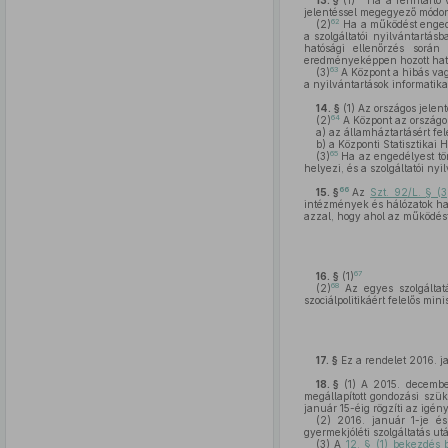
13. §
(1)
Ha a fenntartó v
jelentéssel megegyező módon 
62
(2)
Ha a működést engedél
a szolgáltatói nyilvántartás
hatósági ellenőrzés során 
eredményeképpen hozott hatá
63
(3)
A Központ a hibás vagy
a nyilvántartások informatikai
14. §
(1)
Az országos jelent
64
(2)
A Központ az országos
a)
az államháztartásért fel
b)
a Központi Statisztikai H
65
(3)
Ha az engedélyest törl
helyezi, és a szolgáltatói nyi
66
15. §
Az
Szt. 92/L. § (
intézmények és hálózatok hat
azzal, hogy ahol az működést
67
16. §
(1)
68
(2)
Az egyes szolgálta
szociálpolitikáért felelős min
17. §
Ez a rendelet 2016. ja
18. §
(1)
A 2015. december
megállapított gondozási szük
január 15-éig rögzíti az igén
(2)
2016. január 1-je és 2
gyermekjóléti szolgáltatás ut
(3)
A
12. § (1) bekezdés 