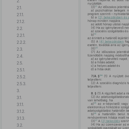
2.
esetén naponta, az adott na
nyújtották.
31
2.1.
(3)
Az időszakos jelentési
a)
pszichiátriai betegek 
2.1.1.
program szerinti – nyitvatartá
b)
a
(2) bekezdésben és 
2.1.2.
hónap minden napjára,
az adott hónap utolsó napj
2.2.
(4)
Ha az igénybevevő nem 
a)
szociális szolgáltatás é
32
2.2.1.
b)
az érintett a határidő lejárt
2.2.2.
(5)
A
(4) bekezdésben
fog
esetén, továbbá arra az igén
33
2.3.
(6)
(7)
Az időszakos jelentésb
2.4.
tizenötödik napjáig módosítha
a)
az igénybevételi napot,
2.5.
b)
a hibás adatot,
c)
a helyes adatot és
2.5.1.
d)
a hiba okát.
34
2.5.2.
7/A. §
(1)
A nyújtott óvo
teljesíteni.
2.5.3.
(2)
A szociális diagnózis t
teljesíteni.
3.
8. §
(1)
A rögzített adat a r
3.1.
(2)
Az adatszolgáltatásna
van lehetőség, ha
35
3.1.1.
a)
az e-képviselő vagy 
elektronikus hírközlési szolg
3.1.2.
adatszolgáltatási határidőn b
36
b)
a határidőn belül tö
3.1.3.
rendszerének hibája miatt ne
37
(3)
A
(2) bekezdés
szerin
3.2.
(4)
Ha az üzemzavar az elek
szolgáltató igazolását az üze