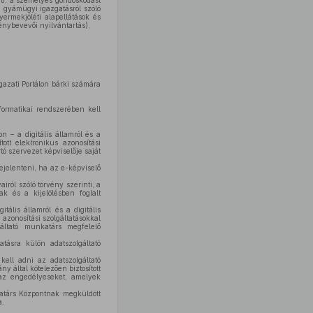
ti, a személyes gondoskodást
a gyámügyi igazgatásról szóló
ermekjóléti alapellátások és
énybevevői nyilvántartás),
gazati Portálon bárki számára
nformatikai rendszerében kell
n – a digitális államról és a
ott elektronikus azonosítási
tó szervezet képviselője saját
bejelenteni, ha az e-képviselő
iról szóló törvény szerinti, a
ak és a kijelölésben foglalt
tális államról és a digitális
 azonosítási szolgáltatásokkal
áltató munkatárs megfelelő
atásra külön adatszolgáltató
kell adni az adatszolgáltató
ny által kötelezően biztosított
t az engedélyeseket, amelyek
katárs Központnak megküldött
a.