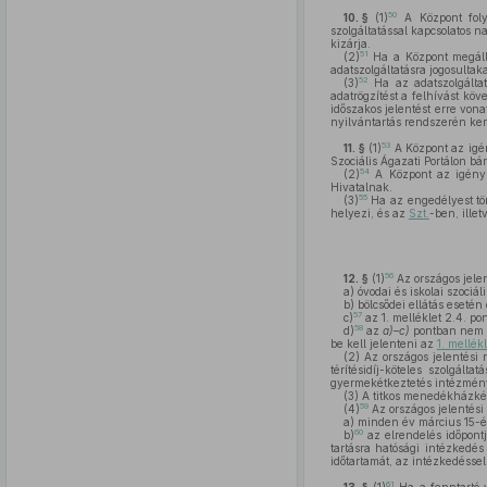
50
10. §
(1)
A Központ foly
szolgáltatással kapcsolatos n
kizárja.
51
(2)
Ha a Központ megáll
adatszolgáltatásra jogosulta
52
(3)
Ha az adatszolgáltat
adatrögzítést a felhívást k
időszakos jelentést erre vona
nyilvántartás rendszerén kere
53
11. §
(1)
A Központ az igén
Szociális Ágazati Portálon bá
54
(2)
A Központ az igénybe
Hivatalnak.
55
(3)
Ha az engedélyest törl
helyezi, és az
Szt.
-ben, illet
56
12. §
(1)
Az országos jele
a)
óvodai és iskolai szociál
b)
bölcsődei ellátás esetén
57
c)
az 1. melléklet 2.4. pon
58
d)
az
a)–c)
pontban nem em
be kell jelenteni az
1. mellékl
(2)
Az országos jelentési 
térítésidíj-köteles szolgált
gyermekétkeztetés intézményi 
(3)
A titkos menedékházként
59
(4)
Az országos jelentési
a)
minden év március 15-éig 
60
b)
az elrendelés időpont
tartásra hatósági intézkedés
időtartamát, az intézkedéssel 
61