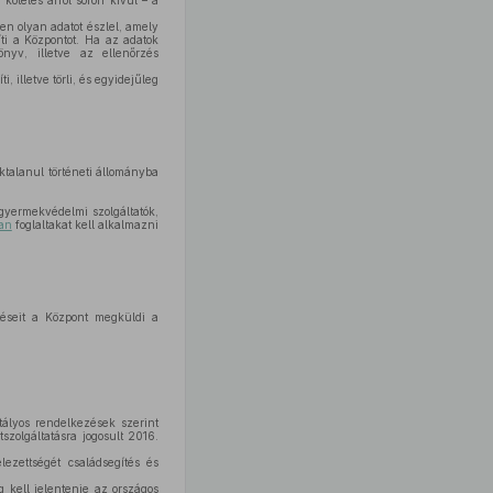
öteles arról soron kívül – a
n olyan adatot észlel, amely
íti a Központot. Ha az adatok
önyv, illetve az ellenőrzés
 illetve törli, és egyidejűleg
éktalanul történeti állományba
 gyermekvédelmi szolgáltatók,
ban
foglaltakat kell alkalmazni
téseit a Központ megküldi a
ályos rendelkezések szerint
szolgáltatásra jogosult 2016.
lezettségét családsegítés és
g kell jelentenie az országos