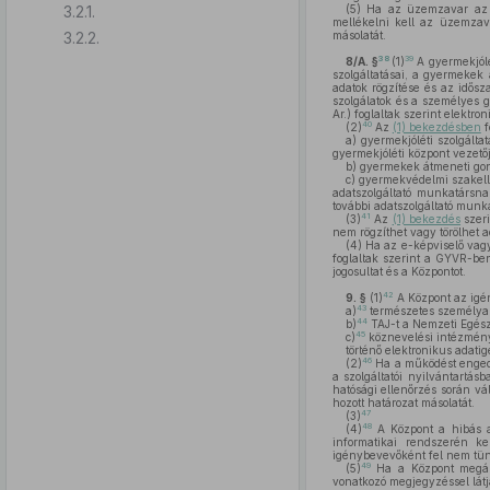
3.2.1.
(5)
Ha az üzemzavar az e-
mellékelni kell az üzemzava
3.2.2.
másolatát.
38
39
8/A. §
(1)
A gyermekjólé
szolgáltatásai, a gyermeke
adatok rögzítése és az idősz
szolgálatok és a személyes 
Ar.) foglaltak szerint elektr
40
(2)
Az
(1) bekezdésben
f
a)
gyermekjóléti szolgáltat
gyermekjóléti központ vezető
b)
gyermekek átmeneti gon
c)
gyermekvédelmi szakellát
adatszolgáltató munkatársna
további adatszolgáltató munka
41
(3)
Az
(1) bekezdés
szeri
nem rögzíthet vagy törölhet 
(4)
Ha az e-képviselő vagy
foglaltak szerint a GYVR-ben
jogosultat és a Központot.
42
9. §
(1)
A Központ az igén
43
a)
természetes személyazo
44
b)
TAJ-t a Nemzeti Egészs
45
c)
köznevelési intézmény 
történő elektronikus adati
46
(2)
Ha a működést engedé
a szolgáltatói nyilvántartás
hatósági ellenőrzés során vá
hozott határozat másolatát.
47
(3)
48
(4)
A Központ a hibás ad
informatikai rendszerén ker
igénybevevőként fel nem tünt
49
(5)
Ha a Központ megálla
vonatkozó megjegyzéssel látja 