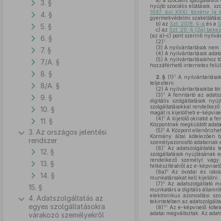
a)
a szociális igazgatásról 
3. §
nyújtó szociális ellátások, 
1997. évi XXXI. törvény (a 
4. §
gyermekvédelmi szakellátások
b)
az
Szt. 20/B. §-a
és a
G
5. §
c)
az
Szt. 20. § (2a) beke
[az a)–c) pont szerinti nyilv
6. §
2
(2)
(3)
A nyilvántartások nem 
7. §
(4)
A nyilvántartások adata
(5)
A nyilvántartásokhoz tö
7/A. §
hozzáférhető internetes felül
8. §
3
2. §
(1)
A nyilvántartások
teljesíteni.
8/A. §
(2)
A nyilvántartásokba tört
4
(3)
A fenntartó az adatsz
9. §
digitális szolgáltatások nyú
szolgáltatásokkal rendelkező 
10. §
magát is kijelölheti e-képvis
5
(4)
A kijelölő okiratot a 
11. §
Központnak megküldött adata
6
(5)
A Központ ellenőrizheti
3. Az országos jelentési
Kormány által kötelezően bi
rendszer
személyazonosító adatainak e
7
(6)
Az adatszolgáltatás t
12. §
szolgáltatások nyújtásának eg
rendelkező személyt vagy 
13. §
felkészítéséről az e-képvisel
8
(6a)
Az óvodai és iskolai
14. §
munkatársakat kell kijelölni.
9
(7)
Az adatszolgáltató mu
15. §
munkatárs a digitális államról
elektronikus azonosítási sz
4. Adatszolgáltatás az
tekintetében az adatszolgálta
egyes szolgáltatásokra
10
(8)
Az e-képviselő kötel
adatai megváltoztak. Az adat
várakozó személyekről