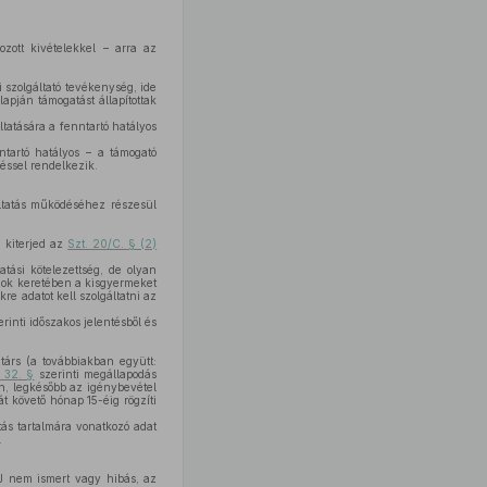
zott kivételekkel – arra az
szolgáltató tevékenység, ide
apján támogatást állapítottak
ltatására a fenntartó hatályos
ntartó hatályos – a támogató
déssel rendelkezik.
áltatás működéséhez részesül
a kiterjed az
Szt. 20/C. § (2)
tási kötelezettség, de olyan
amok keretében a kisgyermeket
e adatot kell szolgáltatni az
rinti időszakos jelentésből és
társ (a továbbiakban együtt:
 32. §
szerinti megállapodás
en, legkésőbb az igénybevétel
t követő hónap 15-éig rögzíti
tás tartalmára vonatkozó adat
.
AJ nem ismert vagy hibás, az