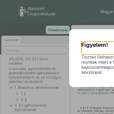
Nemzeti
Magyar 
Jogszabálytár
Ugrás
Oldalmenü
a
tartalomra
Szerkezet
Figyelem!
Tisztelt Felhasz
415/2015. (XII. 23.) Korm.
a szociális, gy
munkák miatt a 
rendelet
kapcsolatmegsza
a szociális, gyermekjóléti és
köszönjük!
gyermekvédelmi igénybevevői
nyilvántartásról és az országos
jelentési rendszerről
A Kormány a szociális igazg
1. Általános rendelkezések
védelméről és a gyámügyi ig
15. cikk (1) bekezdésében
meg
1. §
2. §
2. Az igénybevevői
1
1. §
(1)
A Magyar Államkinc
nyilvántartás
és hálózatok hatósági nyilván