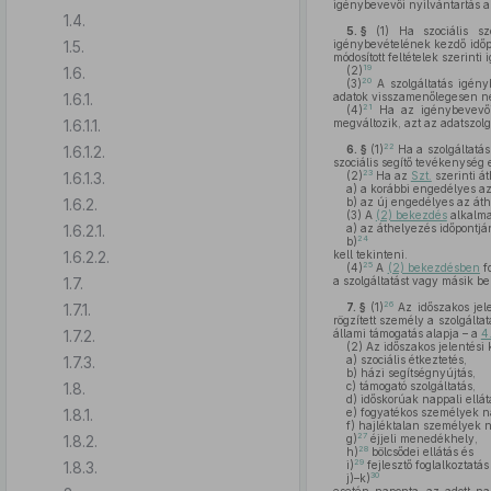
igénybevevői nyilvántartás a
1.4.
5. §
(1)
Ha szociális szo
1.5.
igénybevételének kezdő időpo
módosított feltételek szerint
19
1.6.
(2)
20
(3)
A szolgáltatás igény
1.6.1.
adatok visszamenőlegesen n
21
(4)
Ha az igénybevevői 
1.6.1.1.
megváltozik, azt az adatszol
22
1.6.1.2.
6. §
(1)
Ha a szolgáltatás
szociális segítő tevékenység
23
1.6.1.3.
(2)
Ha az
Szt.
szerinti á
a)
a korábbi engedélyes a
1.6.2.
b)
az új engedélyes az át
(3)
A
(2) bekezdés
alkalma
1.6.2.1.
a)
az áthelyezés időpontj
24
b)
1.6.2.2.
kell tekinteni.
25
(4)
A
(2) bekezdésben
f
1.7.
a szolgáltatást vagy másik be
26
1.7.1.
7. §
(1)
Az időszakos jele
rögzített személy a szolgálta
1.7.2.
állami támogatás alapja – a
4
(2)
Az időszakos jelentési 
1.7.3.
a)
szociális étkeztetés,
b)
házi segítségnyújtás,
1.8.
c)
támogató szolgáltatás,
d)
időskorúak nappali ellát
1.8.1.
e)
fogyatékos személyek na
f)
hajléktalan személyek na
27
1.8.2.
g)
éjjeli menedékhely,
28
h)
bölcsődei ellátás és
29
1.8.3.
i)
fejlesztő foglalkoztatás
30
j)–k)