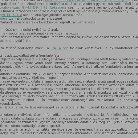
és szociális ellátásokról szóló
1993. évi III. törvény (a továbbiakban: Szt.) 20/C. §-a
szerin
szolgáltatások finanszírozásának ellenőrzése céljából, valamint a gyermekek védelméről és 
továbbiakban: Gyvt.) 139. § (2) bekezdése
szerinti, a személyes gondoskodást nyújtó gy
 finanszírozásának ellenőrzése céljából vezetett nyilvántartást (a továbbiakban együtt: ig
yvt. 141/A. §-a
szerinti országos jelentési rendszert és
zdése
szerinti adatszolgáltatás rendszerét
ántartások és rendszerek a továbbiakban együtt: nyilvántartások].
minősülnek hatósági nyilvántartásnak.
inak módosítását az informatikai rendszer naplózza.
rtént hozzáférést az informatikai rendszer naplózza, kivéve, ha az adatokat a Szociális Á
eten keresztül érik el.
ba történő adatszolgáltatást – a
8/A. §-ban
foglaltak kivételével – a nyilvántartások i
énő adatszolgáltatásért a fenntartó felel.
olgáltatás teljesítésére – a Magyar Államkincstár honlapján közzétett formanyomtatványo
jtásának egyes szabályairól szóló törvény szerinti, a Kormány által kötelezően biztosít
személyt jelöl ki (a továbbiakban: e-képviselő). Az egyéni vállalkozó fenntartó és a fenntar
előnek.
fenntartó elektronikus úton küldi meg a Központ részére. A fenntartó köteles a Központnak 
i megváltoztak vagy kijelölése megszűnt.
 az e-képviselő a digitális államról és a digitális szolgáltatások nyújtásának egyes szabálya
ztosított elektronikus azonosítási szolgáltatásoknál megadott személyazonosító adatain
gyezőségét. Ha az adatok nem egyeznek meg, a Központ a kijelölést visszautasítja.
eljesítésére az e-képviselő – az engedélyes vagy a fenntartó munkatársai közül – a digi
yes szabályairól szóló törvény szerinti, a Kormány által kötelezően biztosított elektronikus
személyeket jelölhet ki (a továbbiakban: adatszolgáltató munkatárs). Az adatszolg
ő gondoskodik.
 szociális segítő tevékenységgel és a szociális diagnózissal kapcsolatos adatszolgált
nkatárs a nyilvántartások informatikai rendszerében jelölhető ki. A kijelöléshez meg 
 és a digitális szolgáltatások nyújtásának egyes szabályairól szóló törvény szerinti, a Kormá
olgáltatások használatára jogosító személyazonosító adatait, és meg kell jelölni azoka
tó munkatárs adatszolgáltatásra jogosult.
es a nyilvántartások informatikai rendszerében bejelenteni, ha az adatszolgáltató mun
szolgáltató munkatárs kijelölése a nyilvántartások informatikai rendszerében vonható vissz