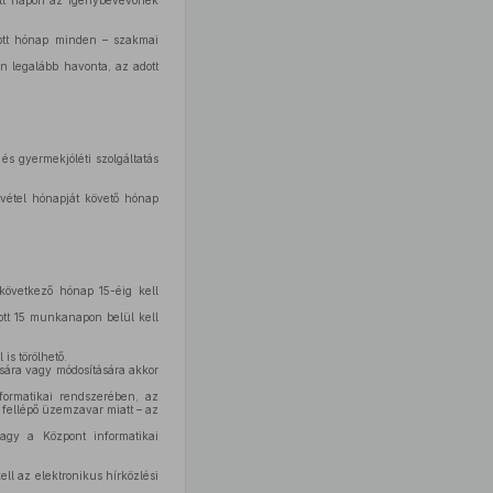
dott napon az igénybevevőnek
dott hónap minden – szakmai
tén legalább havonta, az adott
s gyermekjóléti szolgáltatás
evétel hónapját követő hónap
 következő hónap 15-éig kell
ított 15 munkanapon belül kell
is törölhető.
ására vagy módosítására akkor
formatikai rendszerében, az
n fellépő üzemzavar miatt – az
agy a Központ informatikai
ll az elektronikus hírközlési