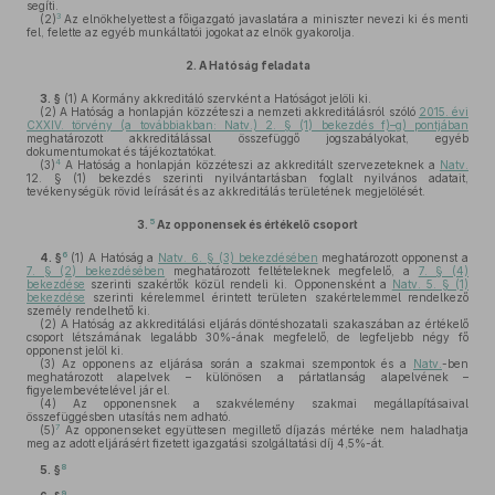
segíti.
3
(2)
Az elnökhelyettest a főigazgató javaslatára a miniszter nevezi ki és menti
fel, felette az egyéb munkáltatói jogokat az elnök gyakorolja.
2.
A Hatóság feladata
3. §
(1)
A Kormány akkreditáló szervként a Hatóságot jelöli ki.
(2)
A Hatóság a honlapján közzéteszi a nemzeti akkreditálásról szóló
2015. évi
CXXIV. törvény (a továbbiakban: Natv.) 2. § (1) bekezdés f)–g) pontjában
meghatározott akkreditálással összefüggő jogszabályokat, egyéb
dokumentumokat és tájékoztatókat.
4
(3)
A Hatóság a honlapján közzéteszi az akkreditált szervezeteknek a
Natv.
12. § (1) bekezdés szerinti nyilvántartásban foglalt nyilvános adatait,
tevékenységük rövid leírását és az akkreditálás területének megjelölését.
5
3.
Az opponensek és értékelő csoport
6
4. §
(1)
A Hatóság a
Natv. 6. § (3) bekezdésében
meghatározott opponenst a
7. § (2) bekezdésében
meghatározott feltételeknek megfelelő, a
7. § (4)
bekezdése
szerinti szakértők közül rendeli ki. Opponensként a
Natv. 5. § (1)
bekezdése
szerinti kérelemmel érintett területen szakértelemmel rendelkező
személy rendelhető ki.
(2)
A Hatóság az akkreditálási eljárás döntéshozatali szakaszában az értékelő
csoport létszámának legalább 30%-ának megfelelő, de legfeljebb négy fő
opponenst jelöl ki.
(3)
Az opponens az eljárása során a szakmai szempontok és a
Natv.
-ben
meghatározott alapelvek – különösen a pártatlanság alapelvének –
figyelembevételével jár el.
(4)
Az opponensnek a szakvélemény szakmai megállapításaival
összefüggésben utasítás nem adható.
7
(5)
Az opponenseket együttesen megillető díjazás mértéke nem haladhatja
meg az adott eljárásért fizetett igazgatási szolgáltatási díj 4,5%-át.
8
5. §
9