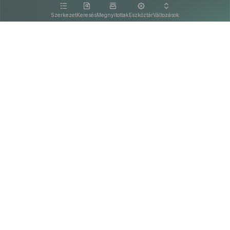
kattintva olvashat.
Szerkezet
Keresés
Megnyitottak
Eszköztár
Változások
Kapcsolat
Felhasználási feltételek
PDF
Akadálymentesítési nyilatkozat
Adatkezelési tájékoztató