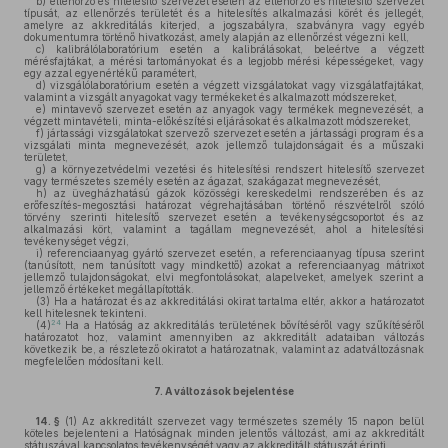
b)
ellenőrző és hitelesítő szervezet esetén az ellenőrző és hitelesítő szervezet
típusát, az ellenőrzés területét és a hitelesítés alkalmazási körét és jellegét,
amelyre az akkreditálás kiterjed, a jogszabályra, szabványra vagy egyéb
dokumentumra történő hivatkozást, amely alapján az ellenőrzést végezni kell,
c)
kalibrálólaboratórium esetén a kalibrálásokat, beleértve a végzett
mérésfajtákat, a mérési tartományokat és a legjobb mérési képességeket, vagy
egy azzal egyenértékű paramétert,
d)
vizsgálólaboratórium esetén a végzett vizsgálatokat vagy vizsgálatfajtákat,
valamint a vizsgált anyagokat vagy termékeket és alkalmazott módszereket,
e)
mintavevő szervezet esetén az anyagok vagy termékek megnevezését, a
végzett mintavételi, minta-előkészítési eljárásokat és alkalmazott módszereket,
f)
jártassági vizsgálatokat szervező szervezet esetén a jártassági program és a
vizsgálati minta megnevezését, azok jellemző tulajdonságait és a műszaki
területet,
g)
a környezetvédelmi vezetési és hitelesítési rendszert hitelesítő szervezet
vagy természetes személy esetén az ágazat, szakágazat megnevezését,
h)
az üvegházhatású gázok közösségi kereskedelmi rendszerében és az
erőfeszítés-megosztási határozat végrehajtásában történő részvételről szóló
törvény szerinti hitelesítő szervezet esetén a tevékenységcsoportot és az
alkalmazási kört, valamint a tagállam megnevezését, ahol a hitelesítési
tevékenységet végzi,
i)
referenciaanyag gyártó szervezet esetén, a referenciaanyag típusa szerint
(tanúsított, nem tanúsított vagy mindkettő) azokat a referenciaanyag mátrixot
jellemző tulajdonságokat, elvi megfontolásokat, alapelveket, amelyek szerint a
jellemző értékeket megállapították.
(3)
Ha a határozat és az akkreditálási okirat tartalma eltér, akkor a határozatot
kell hitelesnek tekinteni.
24
(4)
Ha a Hatóság az akkreditálás területének bővítéséről vagy szűkítéséről
határozatot hoz, valamint amennyiben az akkreditált adataiban változás
következik be, a részletező okiratot a határozatnak, valamint az adatváltozásnak
megfelelően módosítani kell.
7.
A változások bejelentése
14. §
(1)
Az akkreditált szervezet vagy természetes személy 15 napon belül
köteles bejelenteni a Hatóságnak minden jelentős változást, ami az akkreditált
státuszával kapcsolatos tevékenységét vagy az akkreditált státuszát érinti.