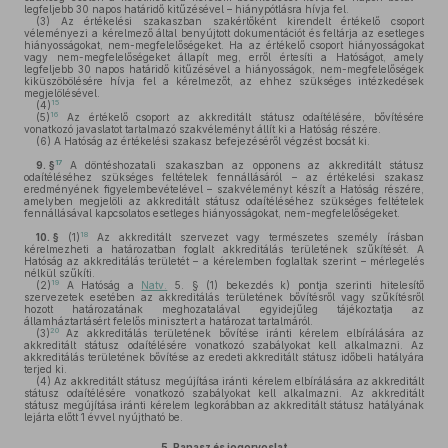
legfeljebb 30 napos határidő kitűzésével – hiánypótlásra hívja fel.
(3)
Az értékelési szakaszban szakértőként kirendelt értékelő csoport
véleményezi a kérelmező által benyújtott dokumentációt és feltárja az esetleges
hiányosságokat, nem-megfelelőségeket. Ha az értékelő csoport hiányosságokat
vagy nem-megfelelőségeket állapít meg, erről értesíti a Hatóságot, amely
legfeljebb 30 napos határidő kitűzésével a hiányosságok, nem-megfelelőségek
kiküszöbölésére hívja fel a kérelmezőt, az ehhez szükséges intézkedések
megjelölésével.
15
(4)
16
(5)
Az értékelő csoport az akkreditált státusz odaítélésére, bővítésére
vonatkozó javaslatot tartalmazó szakvéleményt állít ki a Hatóság részére.
(6)
A Hatóság az értékelési szakasz befejezéséről végzést bocsát ki.
17
9. §
A döntéshozatali szakaszban az opponens az akkreditált státusz
odaítéléséhez szükséges feltételek fennállásáról – az értékelési szakasz
eredményének figyelembevételével – szakvéleményt készít a Hatóság részére,
amelyben megjelöli az akkreditált státusz odaítéléséhez szükséges feltételek
fennállásával kapcsolatos esetleges hiányosságokat, nem-megfelelőségeket.
18
10. §
(1)
Az akkreditált szervezet vagy természetes személy írásban
kérelmezheti a határozatban foglalt akkreditálás területének szűkítését. A
Hatóság az akkreditálás területét – a kérelemben foglaltak szerint – mérlegelés
nélkül szűkíti.
19
(2)
A Hatóság a
Natv.
5. § (1) bekezdés k) pontja szerinti hitelesítő
szervezetek esetében az akkreditálás területének bővítésről vagy szűkítésről
hozott határozatának meghozatalával egyidejűleg tájékoztatja az
államháztartásért felelős minisztert a határozat tartalmáról.
20
(3)
Az akkreditálás területének bővítése iránti kérelem elbírálására az
akkreditált státusz odaítélésére vonatkozó szabályokat kell alkalmazni. Az
akkreditálás területének bővítése az eredeti akkreditált státusz időbeli hatályára
terjed ki.
(4)
Az akkreditált státusz megújítása iránti kérelem elbírálására az akkreditált
státusz odaítélésére vonatkozó szabályokat kell alkalmazni. Az akkreditált
státusz megújítása iránti kérelem legkorábban az akkreditált státusz hatályának
lejárta előtt 1 évvel nyújtható be.
5.
Panasz és jogorvoslat