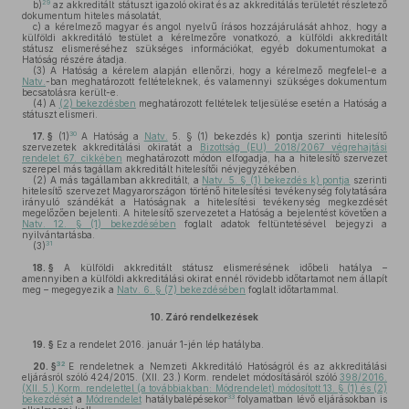
29
b)
az akkreditált státuszt igazoló okirat és az akkreditálás területét részletező
dokumentum hiteles másolatát,
c)
a kérelmező magyar és angol nyelvű írásos hozzájárulását ahhoz, hogy a
külföldi akkreditáló testület a kérelmezőre vonatkozó, a külföldi akkreditált
státusz elismeréséhez szükséges információkat, egyéb dokumentumokat a
Hatóság részére átadja.
(3)
A Hatóság a kérelem alapján ellenőrzi, hogy a kérelmező megfelel-e a
Natv.
-ban meghatározott feltételeknek, és valamennyi szükséges dokumentum
becsatolásra került-e.
(4)
A
(2) bekezdésben
meghatározott feltételek teljesülése esetén a Hatóság a
státuszt elismeri.
30
17. §
(1)
A Hatóság a
Natv.
5. § (1) bekezdés k) pontja szerinti hitelesítő
szervezetek akkreditálási okiratát a
Bizottság (EU) 2018/2067 végrehajtási
rendelet 67. cikkében
meghatározott módon elfogadja, ha a hitelesítő szervezet
szerepel más tagállam akkreditált hitelesítői névjegyzékében.
(2)
A más tagállamban akkreditált, a
Natv. 5. § (1) bekezdés k) pontja
szerinti
hitelesítő szervezet Magyarországon történő hitelesítési tevékenység folytatására
irányuló szándékát a Hatóságnak a hitelesítési tevékenység megkezdését
megelőzően bejelenti. A hitelesítő szervezetet a Hatóság a bejelentést követően a
Natv. 12. § (1) bekezdésében
foglalt adatok feltüntetésével bejegyzi a
nyilvántartásba.
31
(3)
18. §
A külföldi akkreditált státusz elismerésének időbeli hatálya –
amennyiben a külföldi akkreditálási okirat ennél rövidebb időtartamot nem állapít
meg – megegyezik a
Natv. 6. § (7) bekezdésében
foglalt időtartammal.
10.
Záró rendelkezések
19. §
Ez a rendelet 2016. január 1-jén lép hatályba.
32
20. §
E rendeletnek a Nemzeti Akkreditáló Hatóságról és az akkreditálási
eljárásról szóló 424/2015. (XII. 23.) Korm. rendelet módosításáról szóló
398/2016.
(XII. 5.) Korm. rendelettel (a továbbiakban: Módrendelet) módosított 13. § (1) és (2)
33
bekezdését
a
Módrendelet
hatálybalépésekor
folyamatban lévő eljárásokban is