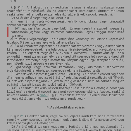
6. §
10
7. §
(1)
A Hatóság az akkreditálási eljárás értékelési szakasza során
szakértőként minősítőkből és az akkreditálási kérelemmel érintett területen
szakértelemmel rendelkező személyekből álló értékelő csoportot rendel ki.
(2)
Az értékelő csoport tagja az lehet, aki
a)
nem áll a cselekvőképességét érintő gondnokság vagy támogatott
döntéshozatal hatálya alatt,
11
b)
magyar állampolgár vagy külön törvény szerint a szabad mozgás és
tartózkodás jogával vagy huzamos tartózkodási jogosultsággal rendelkező
személy,
c)
felsőfokú végzettséggel, az akkreditálás valamely területéhez kapcsolódó
legalább 5 éves szakmai gyakorlattal rendelkezik,
12
d)
a rá vonatkozó eljárásban az akkreditált szervezetnek vagy akkreditálást
kérelmező szervezetnek nem tulajdonosa, tisztségviselője, munkavállalója, vagy
korábbi – az eljárást megelőző 5 évben alkalmazott – munkavállalója, nem
akkreditált természetes személy, az akkreditált szervezettel vagy az akkreditált
természetes személlyel foglalkoztatásra irányuló egyéb jogviszonyban nem áll,
nem közeli hozzátartozója e személyeknek,
e)
gazdasági vagy szakmai kamarának vagy akkreditált szervezetek
érdekképviseletére létrehozott szervezetnek nem tisztségviselője.
(3)
Az értékelő csoport tagjait díjazás illeti meg. Az értékelő csoport tagjának
díja nem haladhatja meg az eljárásért fizetett igazgatási szolgáltatási díj 15%-át,
az értékelő csoport tagjainak díjazása pedig összesen nem haladhatja meg az
eljárásért fizetett igazgatási szolgáltatási díj 30%-át.
13
(4)
Az érintett szakértő írásbeli hozzájárulása esetén a Hatóság a honlapján
közzéteszi az értékelő csoport tagjaként vagy opponensként elfogadott szakértő
nevét és annak az – a
Natv.
5. § (1) bekezdése szerinti – akkreditálási területnek
a megjelölését, amelyben szakértelemmel rendelkezik.
4.
Az akkreditálási eljárás
14
8. §
(1)
Az akkreditálási, vagy bővítési eljárás iránti kérelmet a természetes
személy vagy szervezet a Hatóság honlapjáról letölthető formanyomtatványon
köteles benyújtani a Hatósághoz.
(2)
Az értékelési szakasz kezdetén a Hatóság a kérelmet megvizsgálja, és
szükség esetén a kérelmezőt a kérelem beérkezését követő 8 napon belül –