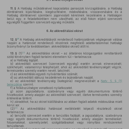
11. §
A Hatóság működésével kapcsolatos panaszok kivizsgálására, a Hatóság
döntésének kijavítására, kiegészítésére, módosítására, visszavonására és a
Hatóság döntéseivel szembeni jogorvoslati kérelmek kezelésére a Hatóságon
belül egy, e feladatkörében nem utasítható, az első fokon eljáró szervezeti
egységtől független szervezeti egység működik.
6.
Az akkreditálási okirat
21
12. §
A Hatóság akkreditálásról rendelkező határozatának véglegessé válása
napján a határozat rendelkező részének megfelelő adattartalommal hatósági
bizonyítványt (a továbbiakban: akkreditálási okirat) állít ki.
22
13. §
(1)
Az akkreditálási okirat – az általános közigazgatási rendtartásról
szóló törvényben foglalt tartalmi elemeken túl – tartalmazza:
a)
a Hatóság logóját,
b)
akkreditált szervezet (szervezeti egység) esetén annak elnevezését,
székhelyét, valamennyi telephelyét, ahol az akkreditált tevékenységét végzik,
természetes személy esetén nevét, lakcímét,
c)
az akkreditálás egyedi nyilvántartási számát,
d)
az akkreditált státusz kezdetének és lejáratának napját,
e)
az akkreditált tevékenység (kategória) megnevezését a
Natv. 5. § (1)
bekezdése
szerint,
f)
a felkészültségre vonatkozó nyilatkozatot,
g)
azon jogszabályra, szabványra vagy egyéb dokumentumra történő
hivatkozást, amely alapján az akkreditált szervezet, illetve természetes személy
értékelése történt,
h)
záradékot, ha az okirat kiállítására az abban foglalt adatok módosulása miatt
kerül sor.
23
(2)
Az akkreditálási határozat mellékletét képező részletező okirat
tartalmazza:
a)
tanúsító szervezet esetén a tanúsítás fajtáját, a jogszabályra, szabványra
vagy egyéb dokumentumra történő hivatkozást, amely alapján termékeket,
folyamatokat, személyzetet, szolgáltatásokat vagy irányítási rendszereket
tanúsítanak,