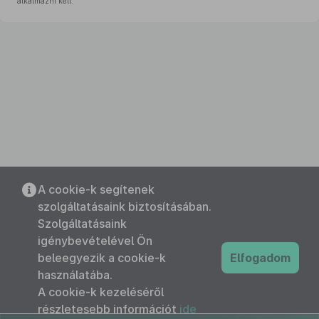
alkalmazni kell.
A cookie-k segítenek
szolgáltatásaink biztosításában.
Szolgáltatásaink
igénybevételével Ön
beleegyezik a cookie-k
Elfogadom
használatába.
A cookie-k kezeléséről
részletesebb információt
ide