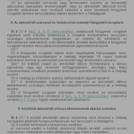
(2)
Az akkreditált szervezet vagy természetes személy az akkreditált
státuszával kapcsolatos tevékenységét, vagy az akkreditált státuszát érintő,
jelentős változásnak nem minősülő változást a soron következő felügyeleti
vizsgálati kérelem benyújtásakor köteles bejelenteni a Hatóságnak.
8.
Az akkreditált szervezet és természetes személy felügyeleti vizsgálata
15. §
(1)
A
Natv. 8. § (7) bekezdésében
szabályozott felügyeleti vizsgálati
eljárásról szóló értesítés tartalmazza a vizsgálat elvégzéséhez benyújtani
szükséges dokumentumok megjelölését, az eljárási díj mértékéről és
befizetésének határidejéről szóló tájékoztatást, továbbá tájékoztatást a felügyeleti
vizsgálati kérelem benyújtása elmaradásának jogkövetkezményeiről.
25
(2)
(3)
A felügyeleti vizsgálati eljárás során megállapított hiányosságok, nem-
megfelelőségek kiküszöbölésére a Hatóság legfeljebb 30 napos határidő
kitűzésével felhívja az akkreditált szervezetet vagy természetes személyt.
26
(3a)
Az értékelő csoport az akkreditált státusz fenntartására, a státusz
egészének vagy egy részének felfüggesztésére, részleges vagy teljes
visszavonására vonatkozó javaslatot tartalmazó szakvéleményt állít ki a Hatóság
részére.
(4)
A Hatóság az értékelési szakasz befejezéséről végzést bocsát ki.
27
(5)
A döntéshozatali szakaszban az opponens az akkreditált státusz
odaítéléséhez szükséges feltételek fennállásáról szakvéleményt ad a Hatóság
részére.
(6)
A felügyeleti vizsgálati eljárásban részt vevőkre az akkreditálási
eljárásban részt vevőkre vonatkozó, a
Natv. 6. § (4) bekezdésében
, valamint e
rendelet
4–7. §-ában
foglalt szabályokat kell alkalmazni.
9.
A külföldi akkreditált státusz elismerésének eljárási szabályai
28
16. §
(1)
A külföldi akkreditált státusz elismerése iránti kérelmet a Hatóság
honlapjáról letölthető formanyomtatványon kell benyújtani a Hatósághoz.
(2)
A külföldi kérelmező a kérelemhez mellékeli:
a)
szervezet esetén a külföldi kérelmező létesítő okiratát, valamint annak
valamennyi módosítását eredeti példányban vagy hiteles másolatban,