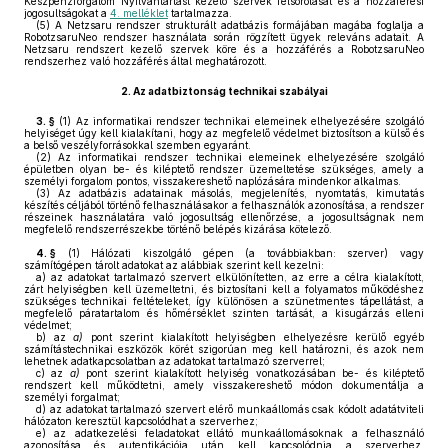
Készpénzforgalom Nyilvántartást kezelő szervek felsorolását és a hozzáférési
jogosultságokat a
4. melléklet
tartalmazza.
(5)
A Netzsaru rendszer strukturált adatbázis formájában magába foglalja a
RobotzsaruNeo rendszer használata során rögzített ügyek releváns adatait. A
Netzsaru rendszert kezelő szervek köre és a hozzáférés a RobotzsaruNeo
rendszerhez való hozzáférés által meghatározott.
2.
Az adatbiztonság technikai szabályai
3. §
(1)
Az informatikai rendszer technikai elemeinek elhelyezésére szolgáló
helyiséget úgy kell kialakítani, hogy az megfelelő védelmet biztosítson a külső és
a belső veszélyforrásokkal szemben egyaránt.
(2)
Az informatikai rendszer technikai elemeinek elhelyezésére szolgáló
épületben olyan be- és kiléptető rendszer üzemeltetése szükséges, amely a
személyi forgalom pontos, visszakereshető naplózására mindenkor alkalmas.
(3)
Az adatbázis adatainak másolás, megjelenítés, nyomtatás, kimutatás
készítés céljából történő felhasználásakor a felhasználók azonosítása, a rendszer
részeinek használatára való jogosultság ellenőrzése, a jogosultságnak nem
megfelelő rendszerrészekbe történő belépés kizárása kötelező.
4. §
(1)
Hálózati kiszolgáló gépen (a továbbiakban: szerver) vagy
számítógépen tárolt adatokat az alábbiak szerint kell kezelni:
a)
az adatokat tartalmazó szervert elkülönítetten, az erre a célra kialakított,
zárt helyiségben kell üzemeltetni, és biztosítani kell a folyamatos működéshez
szükséges technikai feltételeket, így különösen a szünetmentes tápellátást, a
megfelelő páratartalom és hőmérséklet szinten tartását, a kisugárzás elleni
védelmet;
b)
az
a)
pont szerint kialakított helyiségben elhelyezésre kerülő egyéb
számítástechnikai eszközök körét szigorúan meg kell határozni, és azok nem
lehetnek adatkapcsolatban az adatokat tartalmazó szerverrel;
c)
az
a)
pont szerint kialakított helyiség vonatkozásában be- és kiléptető
rendszert kell működtetni, amely visszakereshető módon dokumentálja a
személyi forgalmat;
d)
az adatokat tartalmazó szervert elérő munkaállomás csak kódolt adatátviteli
hálózaton keresztül kapcsolódhat a szerverhez;
e)
az adatkezelési feladatokat ellátó munkaállomásoknak a felhasználó
azonosítása és autentikációja után kell kapcsolódnia a szerverhez,