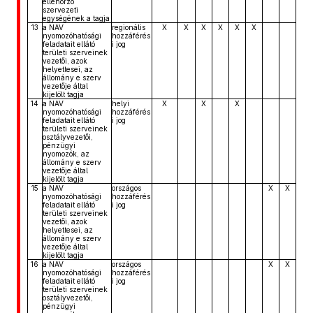
ellenőrző
szervezeti
egységének a tagja
13
a NAV
regionális
X
X
X
X
X
X
nyomozóhatósági
hozzáférés
feladatait ellátó
i jog
területi szerveinek
vezetői, azok
helyettesei, az
állomány e szerv
vezetője által
kijelölt tagja
14
a NAV
helyi
X
X
X
nyomozóhatósági
hozzáférés
feladatait ellátó
i jog
területi szerveinek
osztályvezetői,
pénzügyi
nyomozók, az
állomány e szerv
vezetője által
kijelölt tagja
15
a NAV
országos
X
X
nyomozóhatósági
hozzáférés
feladatait ellátó
i jog
területi szerveinek
vezetői, azok
helyettesei, az
állomány e szerv
vezetője által
kijelölt tagja
16
a NAV
országos
X
X
nyomozóhatósági
hozzáférés
feladatait ellátó
i jog
területi szerveinek
osztályvezetői,
pénzügyi