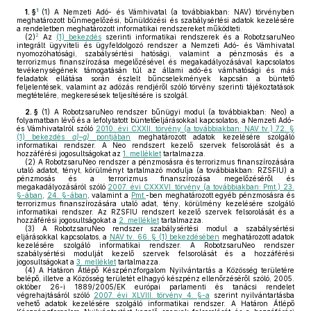
1
1. §
(1)
A Nemzeti Adó- és Vámhivatal (a továbbiakban: NAV) törvényben
meghatározott bűnmegelőzési, bűnüldözési és szabálysértési adatok kezelésére
a rendeletben meghatározott informatikai rendszereket működteti.
2
(2)
Az
(1) bekezdés
szerinti informatikai rendszerek és a RobotzsaruNeo
integrált ügyviteli és ügyfeldolgozó rendszer a Nemzeti Adó- és Vámhivatal
nyomozóhatósági, szabálysértési hatósági, valamint a pénzmosás és a
terrorizmus finanszírozása megelőzésével és megakadályozásával kapcsolatos
tevékenységének támogatásán túl az állami adó-és vámhatósági és más
feladatok ellátása során észlelt bűncselekmények kapcsán a büntető
feljelentések, valamint az adózás rendjéről szóló törvény szerinti tájékoztatások
megtételére, megkeresések teljesítésére is szolgál.
2. §
(1)
A RobotzsaruNeo rendszer bűnügyi modul (a továbbiakban: Neo) a
folyamatban lévő és a lefolytatott büntetőeljárásokkal kapcsolatos, a Nemzeti Adó-
és Vámhivatalról szóló
2010. évi CXXII. törvény (a továbbiakban: NAV tv.) 72. §
(1) bekezdés
a)–g)
pontjában
meghatározott adatok kezelésére szolgáló
informatikai rendszer. A Neo rendszert kezelő szervek felsorolását és a
hozzáférési jogosultságokat az
1. melléklet
tartalmazza.
(2)
A RobotzsaruNeo rendszer a pénzmosásra és terrorizmus finanszírozására
utaló adatot, tényt, körülményt tartalmazó modulja (a továbbiakban: RZSFIU) a
pénzmosás és a terrorizmus finanszírozása megelőzéséről és
megakadályozásáról szóló
2007. évi CXXXVI. törvény (a továbbiakban: Pmt.) 23.
§-ában
,
24. §-ában
, valamint a
Pmt.
-ben meghatározott egyéb pénzmosásra és
terrorizmus finanszírozására utaló adat, tény, körülmény kezelésére szolgáló
informatikai rendszer. Az RZSFIU rendszert kezelő szervek felsorolását és a
hozzáférési jogosultságokat a
2. melléklet
tartalmazza.
(3)
A RobotzsaruNeo rendszer szabálysértési modul a szabálysértési
eljárásokkal kapcsolatos, a
NAV tv. 66. § (1) bekezdésében
meghatározott adatok
kezelésére szolgáló informatikai rendszer. A RobotzsaruNeo rendszer
szabálysértési modulját kezelő szervek felsorolását és a hozzáférési
jogosultságokat a
3. melléklet
tartalmazza.
(4)
A Határon Átlépő Készpénzforgalom Nyilvántartás a Közösség területére
belépő, illetve a Közösség területét elhagyó készpénz ellenőrzéséről szóló, 2005.
október 26-i 1889/2005/EK európai parlamenti és tanácsi rendelet
végrehajtásáról szóló
2007. évi XLVIII. törvény 4. §-a
szerint nyilvántartásba
vehető adatok kezelésére szolgáló informatikai rendszer. A Határon Átlépő