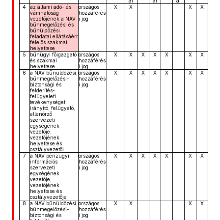
ai
ai
ai
4
az állami adó- és
országos
X
X
X
X
vámhatóság
hozzáférés
vezetőjének a NAV
i jog
bűnmegelőzési és
bűnüldözési
feladatai ellátásáért
felelős szakmai
helyettese
5
bűnügyi főigazgató
országos
X
X
X
X
X
X
X
és szakmai
hozzáférés
helyettese
i jog
6
a NAV bűnüldözési,
országos
X
X
X
X
X
X
X
bűnmegelőzési-,
hozzáférés
biztonsági és
i jog
felderítés-
felügyeleti
tevékenységet
irányító, felügyelő,
ellenőrző
szervezeti
egységének
vezetője,
vezetőjének
helyettese és
osztályvezetői
7
a NAV pénzügyi
országos
X
X
X
X
X
X
X
információs
hozzáférés
szervezeti
i jog
egységének
vezetője,
vezetőjének
helyettese és
osztályvezetője
8
a NAV bűnüldözési,
országos
X
X
X
X
bűnmegelőzési-,
hozzáférés
biztonsági és
i jog