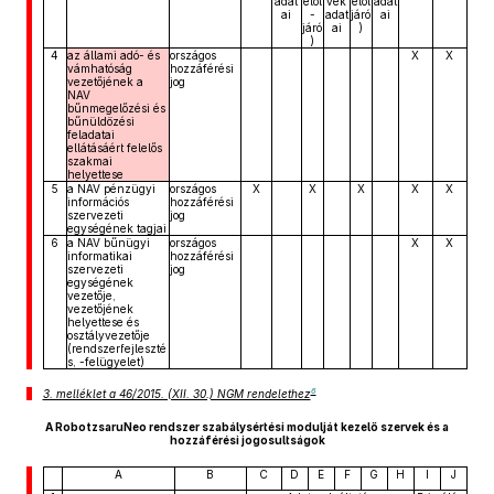
adat
elöl
vek
elöl
adat
ai
-
adat
járó
ai
járó
ai
)
)
4
az állami adó- és
országos
X
X
vámhatóság
hozzáférési
vezetőjének a
jog
NAV
bűnmegelőzési és
bűnüldözési
feladatai
ellátásáért felelős
szakmai
helyettese
5
a NAV pénzügyi
országos
X
X
X
X
X
információs
hozzáférési
szervezeti
jog
egységének tagjai
6
a NAV bűnügyi
országos
X
X
informatikai
hozzáférési
szervezeti
jog
egységének
vezetője,
vezetőjének
helyettese és
osztályvezetője
(rendszerfejleszté
s, -felügyelet)
6
3. melléklet a 46/2015. (XII. 30.) NGM rendelethez
A RobotzsaruNeo rendszer szabálysértési modulját kezelő szervek és a
hozzáférési jogosultságok
A
B
C
D
E
F
G
H
I
J