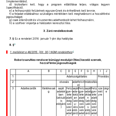
(implementálás),
d)
biztosítani kell, hogy a program előállítása teljes, világos legyen
(specifikáció),
e)
a felhasználói felületnek egyszerűnek és érthetőnek kell lennie,
f)
a feladat ellátásához szükséges mértékben kell meghatározni a hozzáférési
jogosultságot,
g)
csak ellenőrzött és vírusmentes adathordozót lehet felhasználni,
h)
a szoftver importja a hálózaton keresztül tilos.
3.
Záró rendelkezések
7. §
Ez a rendelet 2016. január 1-jén lép hatályba.
3
8. §
4
1. melléklet a 46/2015. (XII. 30.) NGM rendelethez
RobotzsaruNeo rendszer bűnügyi modulját (Neo) kezelő szervek,
hozzáférési jogosultságok
A
B
C
D
E
F
G
H
I
J
1
Adatszolgáltatás
Priorálás
2
olvasás
adatfelvit
módosítás
el
3
Adatkezelők
Illetékessé
saját
Felü
saját
Felü
saját
Felü
sze
cégr
g
adatok
gye-
ada-
gye-
adat
gye-
mél
e
ban
lete
tokb
lete
okba
lete
yre
(aktuál
alatt
an
alatt
n
alatt
is
dolg
(akt
dolg
(akt
dolg
elöljáró
ozó
u-
ozó
uáli
ozó
)
szer
ális
szer
s
szer
vek
elöl-
vek
elölj
vek
adat
járó)
adat
áró)
adat