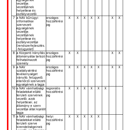
egységének
vezetője,
vezetőjének
helyettese és
osztályvezetői
7
a NAV bűnügyi
országos
X
X
X
X
X
X
X
informatikai
hozzáférési
szervezeti
jog
egységének
vezetője,
vezetőjének
helyettese és
osztályvezetője
(rendszerfejlesztés,
-felügyelet)
8
a Központi Irányítás
országos
X
X
X
X
állományába tartozó
hozzáférési
felhatalmazott
jog
személy
9
a NAV
országos
X
X
X
X
X
X
X
szabálysértési
hozzáférési
tevékenységet
jog
irányító, felügyelő,
ellenőrző szervezeti
egységének a tagja
10
a NAV vámhatósági
regionális
X
X
X
X
X
X
feladatokat ellátó
hozzáférési
területi szervének
jog
vezetői, azok
helyettesei, az
állomány e szerv
vezetője által kijelölt
tagja
11
a NAV vámhatósági
helyi
X
X
X
X
X
feladatokat ellátó
hozzáférési
területi szerve
jog
kirendeltségeinek