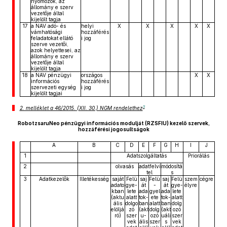
nyomozók, az
állomány e szerv
vezetője által
kijelölt tagja
17
a NAV adó- és
helyi
X
X
X
X
X
vámhatósági
hozzáférés
feladatokat ellátó
i jog
szerve vezetői,
azok helyettesei, az
állomány e szerv
vezetője által
kijelölt tagja
18
a NAV pénzügyi
országos
X
X
információs
hozzáférés
szervezeti egység
i jog
kijelölt tagjai
5
2. melléklet a 46/2015. (XII. 30.) NGM rendelethez
RobotzsaruNeo pénzügyi információs modulját (RZSFIU) kezelő szervek,
hozzáférési jogosultságok
A
B
C
D
E
F
G
H
I
J
1
Adatszolgáltatás
Priorálás
2
olvasás
adatfelvi
módosítá
tel
s
3
Adatkezelők
Illetékesség
saját
Felü
saj
Felü
saj
Felü
szem
cégre
adato
gye-
át
-
át
gye-
élyre
kban
lete
ada
gyel
ada
lete
(aktu
alatt
tok-
ete
tok-
alatt
ális
dolgo
ban
alatt
ban
dolg
elöljá
zó
(akt
dolg
(akt
ozó
ró)
szer
u-
ozó
uáli
szer
vek
ális
szer
s
vek