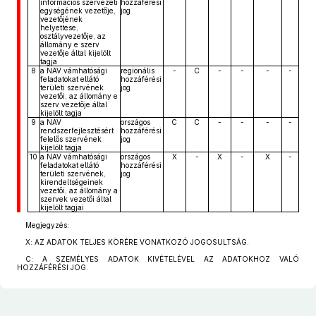
információs szervezeti
hozzáférési
egységének vezetője,
jog
vezetőjének
helyettese,
osztályvezetője, az
állomány e szerv
vezetője által kijelölt
tagja
8
a NAV vámhatósági
regionális
-
C
-
-
-
-
feladatokat ellátó
hozzáférési
területi szervének
jog
vezetői, az állomány e
szerv vezetője által
kijelölt tagja
9
a NAV
országos
C
C
-
-
-
-
rendszerfejlesztésért
hozzáférési
felelős szervének
jog
kijelölt tagja
10
a NAV vámhatósági
országos
X
-
X
-
X
-
feladatokat ellátó
hozzáférési
területi szervének,
jog
kirendeltségeinek
vezetői, az állomány a
szervek vezetői által
kijelölt tagjai
Megjegyzés:
X: AZ ADATOK TELJES KÖRÉRE VONATKOZÓ JOGOSULTSÁG.
C: A SZEMÉLYES ADATOK KIVÉTELÉVEL AZ ADATOKHOZ VALÓ
HOZZÁFÉRÉSI JOG.