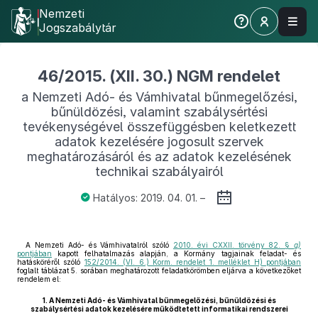
Nemzeti
Jogszabálytár
46/2015. (XII. 30.) NGM rendelet
a Nemzeti Adó- és Vámhivatal bűnmegelőzési,
bűnüldözési, valamint szabálysértési
tevékenységével összefüggésben keletkezett
adatok kezelésére jogosult szervek
meghatározásáról és az adatok kezelésének
technikai szabályairól
Hatályos: 2019. 04. 01. –
A Nemzeti Adó- és Vámhivatalról szóló
2010. évi CXXII. törvény 82. §
g)
pontjában
kapott felhatalmazás alapján, a Kormány tagjainak feladat- és
hatásköréről szóló
152/2014. (VI. 6.) Korm. rendelet 1. melléklet H) pontjában
foglalt táblázat 5. sorában meghatározott feladatkörömben eljárva a következőket
rendelem el:
1.
A Nemzeti Adó- és Vámhivatal bűnmegelőzési, bűnüldözési és
szabálysértési adatok kezelésére működtetett informatikai rendszerei