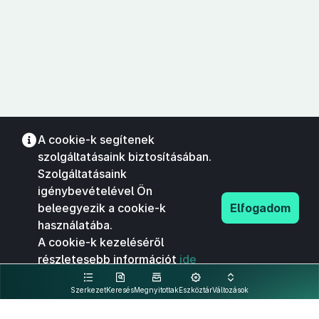
A cookie-k segítenek
szolgáltatásaink biztosításában.
Szolgáltatásaink
igénybevételével Ön
beleegyezik a cookie-k
Elfogadom
használatába.
A cookie-k kezeléséről
részletesebb információt
ide
kattintva olvashat.
Szerkezet
Keresés
Megnyitottak
Eszköztár
Változások