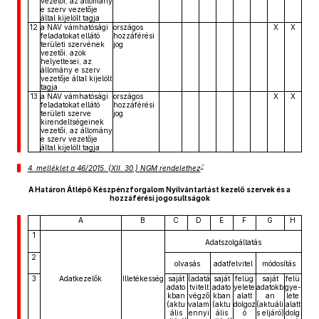
vezetői, az állomány
e szerv vezetője
által kijelölt tagja
12
a NAV vámhatósági
országos
X
X
feladatokat ellátó
hozzáférési
területi szervének
jog
vezetői, azok
helyettesei, az
állomány e szerv
vezetője által kijelölt
tagja
13
a NAV vámhatósági
országos
X
X
feladatokat ellátó
hozzáférési
területi szerve
jog
kirendeltségeinek
vezetői, az állomány
e szerv vezetője
által kijelölt tagja
7
4. melléklet a 46/2015. (XII. 30.) NGM rendelethez
A Határon Átlépő Készpénzforgalom Nyilvántartást kezelő szervek és a
hozzáférési jogosultságok
A
B
C
D
E
F
G
H
1
Adatszolgáltatás
2
olvasás
adatfelvitel
módosítás
3
Adatkezelők
Illetékesség
saját
(adatá
saját
felüg
saját
felü
adato
tvitelt
adato
yelete
adatokb
gye-
kban
végző
kban
alatt
an
lete
(aktu
valam
(aktu
dolgoz
(aktuáli
alatt
ális
ennyi
ális
ó
s eljáró)
dolg