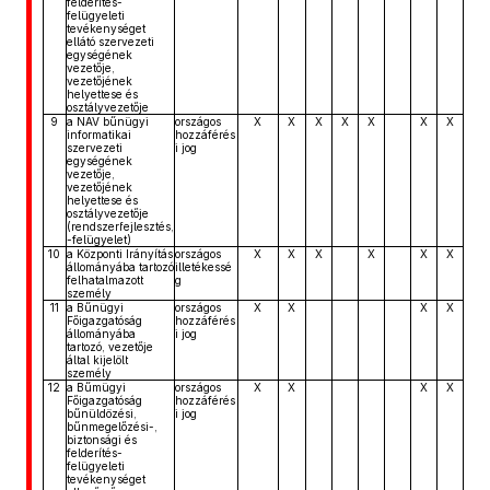
felderítés-
felügyeleti
tevékenységet
ellátó szervezeti
egységének
vezetője,
vezetőjének
helyettese és
osztályvezetője
9
a NAV bűnügyi
országos
X
X
X
X
X
X
X
informatikai
hozzáférés
szervezeti
i jog
egységének
vezetője,
vezetőjének
helyettese és
osztályvezetője
(rendszerfejlesztés,
-felügyelet)
10
a Központi Irányítás
országos
X
X
X
X
X
X
állományába tartozó
illetékessé
felhatalmazott
g
személy
11
a Bűnügyi
országos
X
X
X
X
Főigazgatóság
hozzáférés
állományába
i jog
tartozó, vezetője
által kijelölt
személy
12
a Bűmügyi
országos
X
X
X
X
Főigazgatóság
hozzáférés
bűnüldözési,
i jog
bűnmegelőzési-,
biztonsági és
felderítés-
felügyeleti
tevékenységet