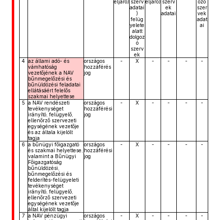
eljáró)
szerv
eljáró)
szerv
ozó
adatai
ek
szer
)
adatai
vek
felüg
adat
yelete
ai
alatt
dolgoz
ó
szerv
ek
4
az állami adó- és
országos
-
X
-
-
-
-
vámhatóság
hozzáférés
vezetőjének a NAV
jog
bűnmegelőzési és
bűnüldözési feladatai
ellátásáért felelős
szakmai helyettese
5
a NAV rendészeti
országos
-
X
-
-
-
-
tevékenységet
hozzáférési
irányító, felügyelő,
jog
ellenőrző szervezeti
egységének vezetője
és az általa kijelölt
tagja
6
a bűnügyi főigazgató
országos
-
X
-
-
-
-
és szakmai helyettese,
hozzáférési
valamint a Bűnügyi
jog
Főigazgatóság
bűnüldözési,
bűnmegelőzési és
felderítés-felügyeleti
tevékenységet
irányító, felügyelő,
ellenőrző szervezeti
egységének vezetője
által kijelölt tagja
7
a NAV pénzügyi
országos
-
X
-
-
-
-