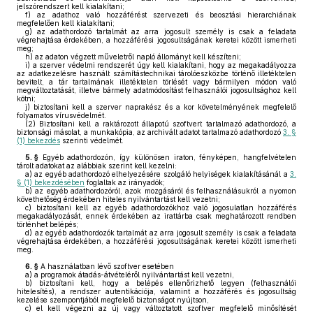
jelszórendszert kell kialakítani;
f)
az adathoz való hozzáférést szervezeti és beosztási hierarchiának
megfelelően kell kialakítani;
g)
az adathordozó tartalmát az arra jogosult személy is csak a feladata
végrehajtása érdekében, a hozzáférési jogosultságának keretei között ismerheti
meg;
h)
az adaton végzett műveletről napló állományt kell készíteni;
i)
a szerver védelmi rendszerét úgy kell kialakítani, hogy az megakadályozza
az adatkezelésre használt számítástechnikai tárolóeszközbe történő illetéktelen
bevitelt, a tár tartalmának illetéktelen törlését vagy bármilyen módon való
megváltoztatását, illetve bármely adatmódosítást felhasználói jogosultsághoz kell
kötni;
j)
biztosítani kell a szerver naprakész és a kor követelményének megfelelő
folyamatos vírusvédelmét.
(2)
Biztosítani kell a raktározott állapotú szoftvert tartalmazó adathordozó, a
biztonsági másolat, a munkakópia, az archivált adatot tartalmazó adathordozó
3. §
(1) bekezdés
szerinti védelmét.
5. §
Egyéb adathordozón, így különösen iraton, fényképen, hangfelvételen
tárolt adatokat az alábbiak szerint kell kezelni:
a)
az egyéb adathordozó elhelyezésére szolgáló helyiségek kialakításánál a
3.
§ (1) bekezdésében
foglaltak az irányadók;
b)
az egyéb adathordozóról, azok mozgásáról és felhasználásukról a nyomon
követhetőség érdekében hiteles nyilvántartást kell vezetni;
c)
biztosítani kell az egyéb adathordozókhoz való jogosulatlan hozzáférés
megakadályozását, ennek érdekében az irattárba csak meghatározott rendben
történhet belépés;
d)
az egyéb adathordozók tartalmát az arra jogosult személy is csak a feladata
végrehajtása érdekében, a hozzáférési jogosultságának keretei között ismerheti
meg.
6. §
A használatban lévő szoftver esetében
a)
a programok átadás-átvételéről nyilvántartást kell vezetni,
b)
biztosítani kell, hogy a belépés ellenőrizhető legyen (felhasználói
hitelesítés), a rendszer autentikációja, valamint a hozzáférés és jogosultság
kezelése szempontjából megfelelő biztonságot nyújtson,
c)
el kell végezni az új vagy változtatott szoftver megfelelő minősítését