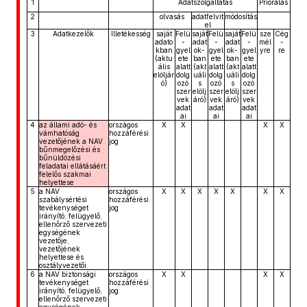
1
Adatszolgáltatás
Priorálás
2
olvasás
adatfelvit
módosítás
el
3
Adatkezelők
Illetékesség
saját
Felü
saját
Felü
saját
Felü
sze
Cég
adato
-
adat
-
adat
-
mél
-
kban
gyel
ok-
gyel
ok-
gyel
yre
re
(aktu
ete
ban
ete
ban
ete
ális
alatt
(akt
alatt
(akt
alatt
elöljár
dolg
uáli
dolg
uáli
dolg
ó)
ozó
s
ozó
s
ozó
szer
elölj
szer
elölj
szer
vek
áró)
vek
áró)
vek
adat
adat
adat
ai
ai
ai
4
az állami adó- és
országos
X
X
X
X
vámhatóság
hozzáférési
vezetőjének a NAV
jog
bűnmegelőzési és
bűnüldözési
feladatai ellátásáért
felelős szakmai
helyettese
5
a NAV
országos
X
X
X
X
X
X
X
szabálysértési
hozzáférési
tevékenységet
jog
irányító, felügyelő,
ellenőrző szervezeti
egységének
vezetője,
vezetőjének
helyettese és
osztályvezetői
6
a NAV biztonsági
országos
X
X
X
X
tevékenységet
hozzáférési
irányító, felügyelő,
jog
ellenőrző szervezeti