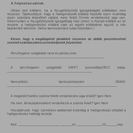
4. Folyósítási adatok:
(Akkor kell kitölteni, ha a Nyugdíjfolyósító Igazgatóságtól ellátásban nem
részesül. Tájékoztatjuk, hogy a hadigondozotti ellátást folyósító szerv kizárólag
olyan számlára teljesíthet utalást, mely felett Önnek rendelkezési joga van.
Amennyiben a Nyugdíjfolyósító Igazgatóság más címen is folyósít ellátást az ön
részére, a hadigondozási ellátást csak az egyéb ellátásával együtt, a már
bejelentett lakcímre, illetve bankszámlára tudja folyósítani.)
Kérem, hogy a megállapított járadékot részemre az alábbi pénzintézetnél
vezetett számlaszámra szíveskedjenek folyósítani.
Pénzforgalmi szolgáltató neve és pontos címe:
_________________________________________________________________
A pénzforgalmi szolgáltató SWIFT azonosítója/(BIC) kódja:
_________________________________________________________
Nemzetközi bankszámlaszám (IBAN):
__________________________________________________________________________
A megjelölt fizetési számla feletti rendelkezési joga önálló? Igen Nem
Ha nem, társtulajdonosként rendelkezik a számla felett? Igen Nem
Hozzájárulok, hogy személyes adataimat kizárólag a hadigondozás céljából a
hadigondozási hatóság kezelje.
Kelt: ____________________________ ________év _________________hó _______nap