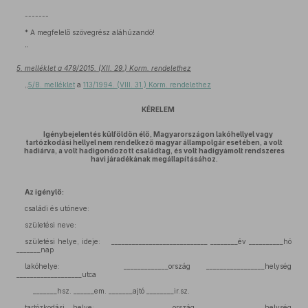
-------
* A megfelelő szövegrész aláhúzandó!
”
5. melléklet a 479/2015. (XII. 29.) Korm. rendelethez
„
5/B. melléklet
a
113/1994. (VIII. 31.) Korm. rendelethez
KÉRELEM
Igénybejelentés külföldön élő, Magyarországon lakóhellyel vagy
tartózkodási hellyel nem rendelkező magyar állampolgár esetében, a volt
hadiárva, a volt hadigondozott családtag, és volt hadigyámolt rendszeres
havi járadékának megállapításához.
Az igénylő:
családi és utóneve:
születési neve:
születési helye, ideje: ____________________________ ________év __________hó
_______nap
lakóhelye: _____________ország _________________helység
___________________utca
_______hsz. ______em. _______ajtó ________ir.sz.
tartózkodási helye: _____________ország __________________helység