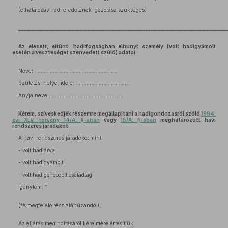
(elhalálozás hadi eredetének igazolása szükséges)
__________________________________________________________________________________
Az elesett, eltűnt, hadifogságban elhunyt személy (volt hadigyámolt
esetén a veszteséget szenvedett szülő) adatai:
Neve: ……………………………………………….
Születési helye, ideje: ……………………………..
Anyja neve:………………………………………….
Kérem, szíveskedjék részemre megállapítani a hadigondozásról szóló
1994.
évi XLV. törvény 14/A. §-ában
vagy
15/A. §-ában
meghatározott havi
rendszeres járadékot.
A havi rendszeres járadékot mint:
- volt hadiárva
- volt hadigyámolt
- volt hadigondozott családtag
igénylem. *
(*A megfelelő rész aláhúzandó.)
Az eljárás megindításáról kérelmére értesítjük.