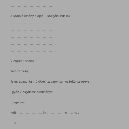
.................................................
A szakvélemény alapjául szolgáló indokok:
.....................................................
.....................................................
.....................................................
.....................................................
.....................................................
Vizsgálati adatok
Kórelőzmény:
Jelen állapot (a működési zavarok pontos feltüntetésével):
Egyéb vizsgálatok eredményei:
Diagnózis:
Kelt: ………………… …… év ……………… hó …… nap
P. H.