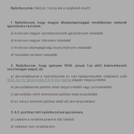
Nyilatkozatok:
(Kérjük, húzza alá a megfelelő részt!)
1. Nyilatkozom, hogy magyar állampolgársággal rendelkezem, melynek
igazolására csatolom:
a)
érvényes magyar személyazonosító igazolványom másolatát
b)
érvényes magyar útlevelem másolatát
c)
érvényes állampolgársági bizonyítványom másolatát
d)
honosítási okiratom másolatát
2. Nyilatkozom, hogy igényem 1949. január 1-je előtt bekövetkezett
veszteségen alapul, de
a) pénzellátásomat a hadirokkantak és más hadigondozottak ellátásáról szóló
1933. évi VII. törvénycikk 6.§ h) és i) pontja
alapján megszüntették
b) pénzellátásomat politikai okból megszüntették vagy szüneteltették
c) pénzellátás iránti kérelmemet politikai okból elutasították
d) ez irányú kérelmet politikai okból elő sem terjesztettem
3. A 2. pontban tett nyilatkozatom igazolására
a) csatolom a rendelkezésemre álló iratokat
b) iratokkal nem rendelkezem