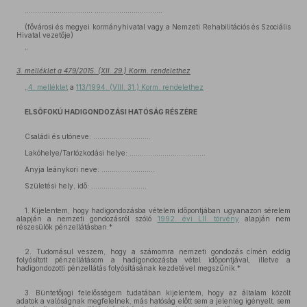
…………………………… ……………………………
(fővárosi és megyei kormányhivatal vagy a Nemzeti Rehabilitációs és Szociális
Hivatal vezetője)
”
3. melléklet a 479/2015. (XII. 29.) Korm. rendelethez
„
4. melléklet
a
113/1994. (VIII. 31.) Korm. rendelethez
ELSŐFOKÚ HADIGONDOZÁSI HATÓSÁG RÉSZÉRE
Családi és utóneve: ............................
Lakóhelye/Tartózkodási helye: .....................................
Anyja leánykori neve: ..........................
Születési hely, idő: ...........................
1. Kijelentem, hogy hadigondozásba vételem időpontjában ugyanazon sérelem
alapján a nemzeti gondozásról szóló
1992. évi LII. törvény
alapján nem
részesülök pénzellátásban.*
2. Tudomásul veszem, hogy a számomra nemzeti gondozás címén eddig
folyósított pénzellátásom a hadigondozásba vétel időpontjával, illetve a
hadigondozotti pénzellátás folyósításának kezdetével megszűnik.*
3. Büntetőjogi felelősségem tudatában kijelentem, hogy az általam közölt
adatok a valóságnak megfelelnek, más hatóság előtt sem a jelenleg igényelt, sem