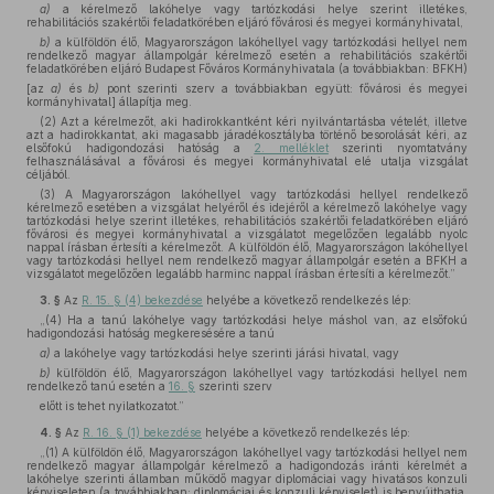
a)
a kérelmező lakóhelye vagy tartózkodási helye szerint illetékes,
rehabilitációs szakértői feladatkörében eljáró fővárosi és megyei kormányhivatal,
b)
a külföldön élő, Magyarországon lakóhellyel vagy tartózkodási hellyel nem
rendelkező magyar állampolgár kérelmező esetén a rehabilitációs szakértői
feladatkörében eljáró Budapest Főváros Kormányhivatala (a továbbiakban: BFKH)
[az
a)
és
b)
pont szerinti szerv a továbbiakban együtt: fővárosi és megyei
kormányhivatal] állapítja meg.
(2) Azt a kérelmezőt, aki hadirokkantként kéri nyilvántartásba vételét, illetve
azt a hadirokkantat, aki magasabb járadékosztályba történő besorolását kéri, az
elsőfokú hadigondozási hatóság a
2. melléklet
szerinti nyomtatvány
felhasználásával a fővárosi és megyei kormányhivatal elé utalja vizsgálat
céljából.
(3) A Magyarországon lakóhellyel vagy tartózkodási hellyel rendelkező
kérelmező esetében a vizsgálat helyéről és idejéről a kérelmező lakóhelye vagy
tartózkodási helye szerint illetékes, rehabilitációs szakértői feladatkörében eljáró
fővárosi és megyei kormányhivatal a vizsgálatot megelőzően legalább nyolc
nappal írásban értesíti a kérelmezőt. A külföldön élő, Magyarországon lakóhellyel
vagy tartózkodási hellyel nem rendelkező magyar állampolgár esetén a BFKH a
vizsgálatot megelőzően legalább harminc nappal írásban értesíti a kérelmezőt.”
3. §
Az
R. 15. § (4) bekezdése
helyébe a következő rendelkezés lép:
„(4) Ha a tanú lakóhelye vagy tartózkodási helye máshol van, az elsőfokú
hadigondozási hatóság megkeresésére a tanú
a)
a lakóhelye vagy tartózkodási helye szerinti járási hivatal, vagy
b)
külföldön élő, Magyarországon lakóhellyel vagy tartózkodási hellyel nem
rendelkező tanú esetén a
16. §
szerinti szerv
előtt is tehet nyilatkozatot.”
4. §
Az
R. 16. § (1) bekezdése
helyébe a következő rendelkezés lép:
„(1) A külföldön élő, Magyarországon lakóhellyel vagy tartózkodási hellyel nem
rendelkező magyar állampolgár kérelmező a hadigondozás iránti kérelmét a
lakóhelye szerinti államban működő magyar diplomáciai vagy hivatásos konzuli
képviseleten (a továbbiakban: diplomáciai és konzuli képviselet) is benyújthatja,