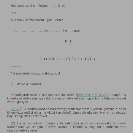
Hadigondozotti minősége: ......... %-os
hadi..........................
Állandó kísérőre szorul: igen—nem*
………………………… …… év …………… hó …… nap.
P. H.
…………………………
HATÓSÁG VEZETŐJÉNEK ALÁÍRÁSA
-------
* A megfelelő válasz aláhúzandó!
(3., illetve 4. oldalra)
A hadigondozottat a hadigondozásról szóló
1994. évi XLV. törvény
alapján a
következő kedvezmények illetik meg, amelyeket ezen igazolvány felmutatásával
vehet igénybe:
22. §
(1) A hadirokkant és hadiözvegy térítésmentesen veheti igénybe a helyi
tömegközlekedési és a helyközi (távolsági) tömegközlekedési (vonat, autóbusz,
hajó, komp stb.) eszközöket.
(2) Ha a hadirokkant bármely fogyatkozása miatt az orvosszakértői szerv
szakvéleménye alapján kísérőre szorul, a kísérőt is megilleti a térítésmentes
utazási kedvezmény.