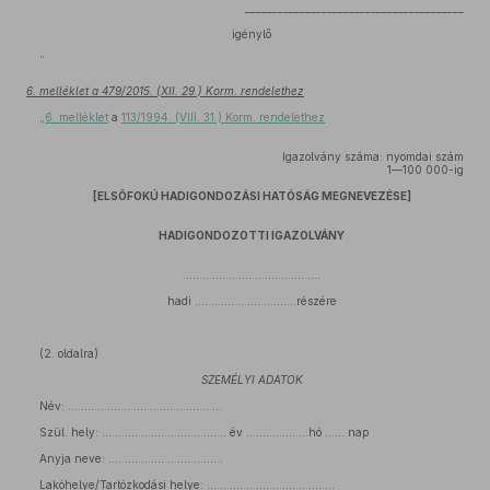
________________________________________
igénylő
”
6. melléklet a 479/2015. (XII. 29.) Korm. rendelethez
„
6. melléklet
a
113/1994. (VIII. 31.) Korm. rendelethez
Igazolvány száma: nyomdai szám
1—100 000-ig
[ELSŐFOKÚ HADIGONDOZÁSI HATÓSÁG MEGNEVEZÉSE]
HADIGONDOZOTTI IGAZOLVÁNY
..........................................
hadi ...............................részére
(2. oldalra)
SZEMÉLYI ADATOK
Név: ...............................................
Szül. hely: ...................................... év ...................hó ...... nap
Anyja neve: ...................................
Lakóhelye/Tartózkodási helye: .......................................