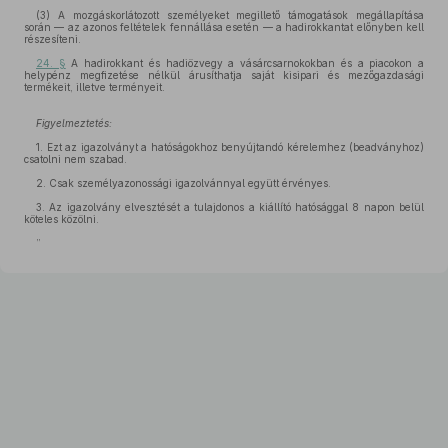
(3) A mozgáskorlátozott személyeket megillető támogatások megállapítása
során — az azonos feltételek fennállása esetén — a hadirokkantat előnyben kell
részesíteni.
24. §
A hadirokkant és hadiözvegy a vásárcsarnokokban és a piacokon a
helypénz megfizetése nélkül árusíthatja saját kisipari és mezőgazdasági
termékeit, illetve terményeit.
Figyelmeztetés:
1. Ezt az igazolványt a hatóságokhoz benyújtandó kérelemhez (beadványhoz)
csatolni nem szabad.
2. Csak személyazonossági igazolvánnyal együtt érvényes.
3. Az igazolvány elvesztését a tulajdonos a kiállító hatósággal 8 napon belül
köteles közölni.
”