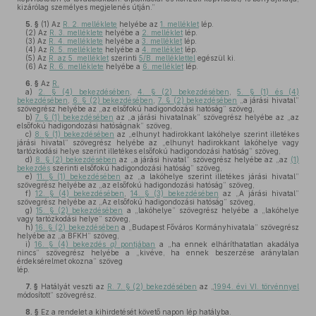
kizárólag személyes megjelenés útján.”
5. §
(1)
Az
R. 2. melléklete
helyébe az
1. melléklet
lép.
(2)
Az
R. 3. melléklete
helyébe a
2. melléklet
lép.
(3)
Az
R. 4. melléklete
helyébe a
3. melléklet
lép.
(4)
Az
R. 5. melléklete
helyébe a
4. melléklet
lép.
(5)
Az
R. az 5. melléklet
szerinti
5/B. melléklettel
egészül ki.
(6)
Az
R. 6. melléklete
helyébe a
6. melléklet
lép.
6. §
Az
R.
a)
2. § (4) bekezdésében
,
4. § (2) bekezdésében
,
5. § (1) és (4)
bekezdésében
,
6. § (2) bekezdésében
,
7. § (2) bekezdésében
„a járási hivatal”
szövegrész helyébe az „az elsőfokú hadigondozási hatóság” szöveg,
b)
7. § (1) bekezdésében
az „a járási hivatalnak” szövegrész helyébe az „az
elsőfokú hadigondozási hatóságnak” szöveg,
c)
8. § (1) bekezdésében
az „elhunyt hadirokkant lakóhelye szerint illetékes
járási hivatal” szövegrész helyébe az „elhunyt hadirokkant lakóhelye vagy
tartózkodási helye szerint illetékes elsőfokú hadigondozási hatóság” szöveg,
d)
8. § (2) bekezdésében
az „a járási hivatal” szövegrész helyébe az „az
(1)
bekezdés
szerinti elsőfokú hadigondozási hatóság” szöveg,
e)
11. § (1) bekezdésében
az „a lakóhelye szerint illetékes járási hivatal”
szövegrész helyébe az „az elsőfokú hadigondozási hatóság” szöveg,
f)
12. § (4) bekezdésében
,
14. § (3) bekezdésében
az „A járási hivatal”
szövegrész helyébe az „Az elsőfokú hadigondozási hatóság” szöveg,
g)
15. § (2) bekezdésében
a „lakóhelye” szövegrész helyébe a „lakóhelye
vagy tartózkodási helye” szöveg,
h)
16. § (2) bekezdésében
a „Budapest Főváros Kormányhivatala” szövegrész
helyébe az „a BFKH” szöveg,
i)
16. § (4) bekezdés
a)
pontjában
a „ha ennek elháríthatatlan akadálya
nincs” szövegrész helyébe a „kivéve, ha ennek beszerzése aránytalan
érdeksérelmet okozna” szöveg
lép.
7. §
Hatályát veszti az
R. 7. § (2) bekezdésében
az „
1994. évi VI. törvénnyel
módosított” szövegrész.
8. §
Ez a rendelet a kihirdetését követő napon lép hatályba.