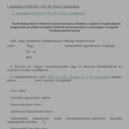
1. melléklet a 479/2015. (XII. 29.) Korm. rendelethez
„
2. melléklet
a
113/1994. (VIII. 31.) Korm. rendelethez
Hadirokkantként történő nyilvántartásba vételhez, valamint hadirokkant
magasabb járadékosztályba történő besorolásához szükséges vizsgálat
formanyomtatványa
Első- vagy másodfokú hadigondozási hatóság megnevezése
Szám:
Tárgy:
Hadieredetű fogyatkozás vizsgálata
Hiv. sz.:
Mell.:
A fővárosi és megyei kormányhivatal vagy a Nemzeti Rehabilitációs és
Szociális Hivatal vezetőjének
A hadigondozásról szóló
1994. évi XLV. törvény 3. § (3) bekezdése
alapján
kérem .................... nevű személy vizsgálatát.
Szül. ideje:....
Személyi igazolvány száma:.....
Anyja leánykori neve:.....
Lakóhelye/Tartózkodási helye:.....
Hadieredetű fogyatkozás miatti munkaképesség-csökkenés legutóbb
megállapított mértéke:.....%
Hadieredetű fogyatkozása:.....