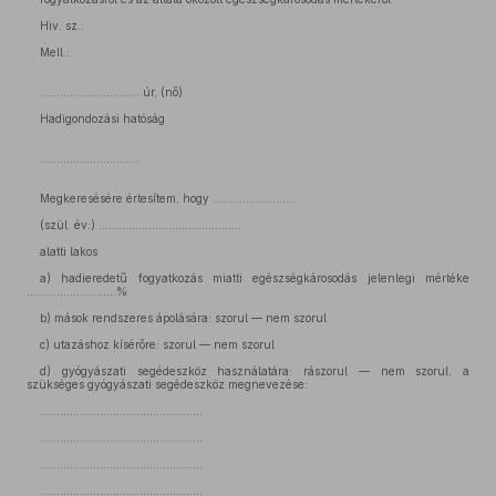
Hiv. sz.:
Mell.:
………………………… úr, (nő)
Hadigondozási hatóság
…………………………
Megkeresésére értesítem, hogy .........................
(szül. év:) ...........................................
alatti lakos
a) hadieredetű fogyatkozás miatti egészségkárosodás jelenlegi mértéke
...........................%
b) mások rendszeres ápolására: szorul — nem szorul
c) utazáshoz kísérőre: szorul — nem szorul
d) gyógyászati segédeszköz használatára: rászorul — nem szorul, a
szükséges gyógyászati segédeszköz megnevezése:
.................................................
.................................................
.................................................
.................................................