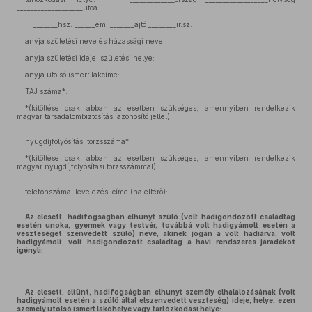
___________________utca
_______hsz. ______em. _______ajtó ________ir.sz.
anyja születési neve és házassági neve:
anyja születési ideje, születési helye:
anyja utolsó ismert lakcíme:
TAJ száma*:
*(kitöltése csak abban az esetben szükséges, amennyiben rendelkezik
magyar társadalombiztosítási azonosító jellel)
nyugdíjfolyósítási törzsszáma*:
*(kitöltése csak abban az esetben szükséges, amennyiben rendelkezik
magyar nyugdíjfolyósítási törzsszámmal)
telefonszáma, levelezési címe (ha eltérő):
Az elesett, hadifogságban elhunyt szülő (volt hadigondozott családtag
esetén unoka, gyermek vagy testvér, továbbá volt hadigyámolt esetén a
veszteséget szenvedett szülő) neve, akinek jogán a volt hadiárva, volt
hadigyámolt, volt hadigondozott családtag a havi rendszeres járadékot
igényli:
__________________________________________________________________________________
Az elesett, eltűnt, hadifogságban elhunyt személy elhalálozásának (volt
hadigyámolt esetén a szülő által elszenvedett veszteség) ideje, helye, ezen
személy utolsó ismert lakóhelye vagy tartózkodási helye: