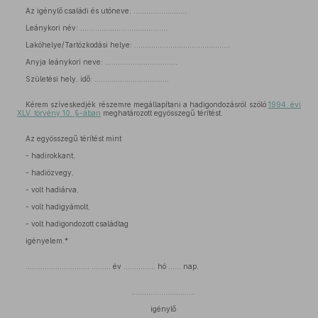
Az igénylő családi és utóneve: .........................
Leánykori név: .........................................
Lakóhelye/Tartózkodási helye: .............................................
Anyja leánykori neve: ..................................
Születési hely, idő: ...................................
Kérem szíveskedjék részemre megállapítani a hadigondozásról szóló
1994. évi
XLV. törvény 10. §-ában
meghatározott egyösszegű térítést.
Az egyösszegű térítést mint
- hadirokkant,
- hadiözvegy,
- volt hadiárva,
- volt hadigyámolt,
- volt hadigondozott családtag
igényelem.*
………………………… ……… év …………… hó …… nap.
…………………………
igénylő