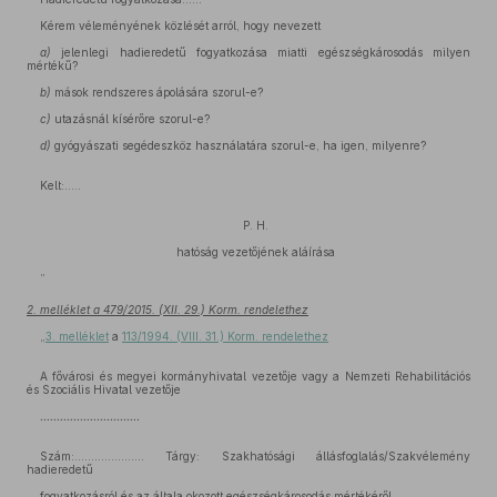
Kérem véleményének közlését arról, hogy nevezett
a)
jelenlegi hadieredetű fogyatkozása miatti egészségkárosodás milyen
mértékű?
b)
mások rendszeres ápolására szorul-e?
c)
utazásnál kísérőre szorul-e?
d)
gyógyászati segédeszköz használatára szorul-e, ha igen, milyenre?
Kelt:.....
P. H.
hatóság vezetőjének aláírása
”
2. melléklet a 479/2015. (XII. 29.) Korm. rendelethez
„
3. melléklet
a
113/1994. (VIII. 31.) Korm. rendelethez
A fővárosi és megyei kormányhivatal vezetője vagy a Nemzeti Rehabilitációs
és Szociális Hivatal vezetője
…………………………
Szám:………………… Tárgy: Szakhatósági állásfoglalás/Szakvélemény
hadieredetű
fogyatkozásról és az általa okozott egészségkárosodás mértékéről