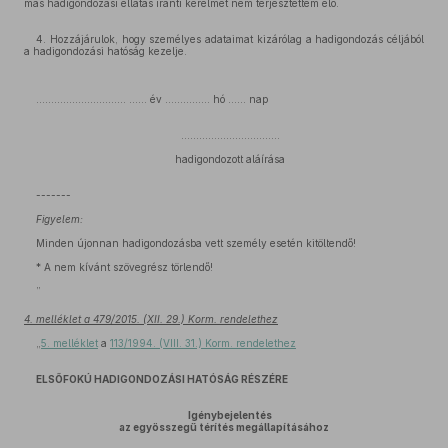
más hadigondozási ellátás iránti kérelmet nem terjesztettem elő.
4. Hozzájárulok, hogy személyes adataimat kizárólag a hadigondozás céljából
a hadigondozási hatóság kezelje.
………………………… …… év …………… hó …… nap
……………………………
hadigondozott aláírása
-------
Figyelem:
Minden újonnan hadigondozásba vett személy esetén kitöltendő!
* A nem kívánt szövegrész törlendő!
”
4. melléklet a 479/2015. (XII. 29.) Korm. rendelethez
„
5. melléklet
a
113/1994. (VIII. 31.) Korm. rendelethez
ELSŐFOKÚ HADIGONDOZÁSI HATÓSÁG RÉSZÉRE
Igénybejelentés
az egyösszegű térítés megállapításához