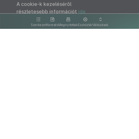
A cookie-k kezeléséről
részletesebb információt
ide
kattintva olvashat.
Szerkezet
Keresés
Megnyitottak
Eszköztár
Változások
Kapcsolat
Felhasználási feltételek
PDF
Akadálymentesítési nyilatkozat