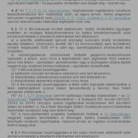
ügyintézési határidő – ha jogszabály rövidebbet nem állapít meg – tizenöt nap.
4
4. §
Az
1. § (1) és (2) bekezdésében
meghatározott ingatlanokra vonatkozó
településrendezési terv módosítása során az egyes tervek, illetve programok
környezeti vizsgálatáról szóló
2/2005. (I. 11.) Korm. rendelet 4. § (4) bekezdése
szerinti véleményadás határideje legfeljebb nyolc nap.
5. §
(1)
A Beruházással érintett építmények, önálló rendeltetési egységek
esetében az országos településrendezési és építési követelményekről szóló
kormányrendeletet a következő eltérésekkel kell alkalmazni:
a)
a jelentős zöldfelületet igénylő közösségi kulturális önálló rendeltetési
egység (állatkert, növénykert, temető stb.) és közhasználatú park területének
2
minden megkezdett 1000 m
-e után egy személygépkocsi elhelyezését kell
biztosítani,
b)
személygépkocsik elhelyezését biztosító gépjármű-várakozóhelyek
(parkolók) a telken, azon kívül a telekhatártól mért, legfeljebb 1000 méteren
belüli más telken – parkolóban, parkolóházban vagy a közforgalom céljára átadott
magánút egy részének felhasználásával – együttesen biztosíthatók.
5
(2)
A Beruházással összefüggésben
a)
építészeti-műszaki tervtanácsi véleményt nem kell beszerezni,
b)
településképi véleményezési eljárást nem kell lefolytatni és
c)
településképi bejelentési eljárásnak nincs helye.
(3)
A Beruházással összefüggésben a telek előírt legkisebb zöldfelületébe a
telek zöldfelületével azonos módon beszámítandó a Pannon Park fedett
parkjának zöldfelülete is.
6
(4)
Az
1. § (1) bekezdése
szerinti építésügyi hatósági eljárásokban – az
(5)
bekezdésben
foglaltak figyelembevételével – a Budapest XIV. kerület 29732/5,
29742 és 29743 helyrajzi számú ingatlanokat rendezettnek kell tekintetni
abban az esetben is, ha a telek Városligeti Építési Szabályzat szerint kialakítása
(telekhatár-rendezés) még nem történt meg.
7
(5)
A használatbavételi engedély kiadásának feltétele a
(4) bekezdésben
megjelölt ingatlan tekintetében a Városligeti Építési Szabályzatban előírt
telekhatár-rendezés végrehajtása, valamint annak az ingatlan-nyilvántartásba
történő bejegyzése.
6. §
A Beruházással összefüggésben a fás szárú növények védelméről szóló
kormányrendeletet a következő eltérésekkel kell alkalmazni: