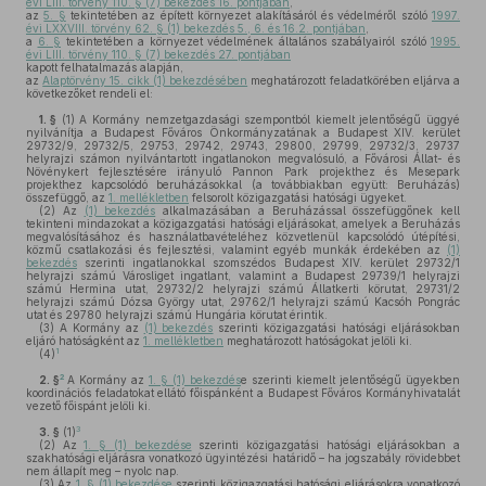
évi LIII. törvény 110. § (7) bekezdés 16. pontjában
,
az
5. §
tekintetében az épített környezet alakításáról és védelméről szóló
1997.
évi LXXVIII. törvény 62. § (1) bekezdés 5., 6. és 16.2. pontjában
,
a
6. §
tekintetében a környezet védelmének általános szabályairól szóló
1995.
évi LIII. törvény 110. § (7) bekezdés 27. pontjában
kapott felhatalmazás alapján,
az
Alaptörvény 15. cikk (1) bekezdésében
meghatározott feladatkörében eljárva a
következőket rendeli el:
1. §
(1)
A Kormány nemzetgazdasági szempontból kiemelt jelentőségű üggyé
nyilvánítja a Budapest Főváros Önkormányzatának a Budapest XIV. kerület
29732/9, 29732/5, 29753, 29742, 29743, 29800, 29799, 29732/3, 29737
helyrajzi számon nyilvántartott ingatlanokon megvalósuló, a Fővárosi Állat- és
Növénykert fejlesztésére irányuló Pannon Park projekthez és Mesepark
projekthez kapcsolódó beruházásokkal (a továbbiakban együtt: Beruházás)
összefüggő, az
1. mellékletben
felsorolt közigazgatási hatósági ügyeket.
(2)
Az
(1) bekezdés
alkalmazásában a Beruházással összefüggőnek kell
tekinteni mindazokat a közigazgatási hatósági eljárásokat, amelyek a Beruházás
megvalósításához és használatbavételéhez közvetlenül kapcsolódó útépítési,
közmű csatlakozási és fejlesztési, valamint egyéb munkák érdekében az
(1)
bekezdés
szerinti ingatlanokkal szomszédos Budapest XIV. kerület 29732/1
helyrajzi számú Városliget ingatlant, valamint a Budapest 29739/1 helyrajzi
számú Hermina utat, 29732/2 helyrajzi számú Állatkerti körutat, 29731/2
helyrajzi számú Dózsa György utat, 29762/1 helyrajzi számú Kacsóh Pongrác
utat és 29780 helyrajzi számú Hungária körutat érintik.
(3)
A Kormány az
(1) bekezdés
szerinti közigazgatási hatósági eljárásokban
eljáró hatóságként az
1. mellékletben
meghatározott hatóságokat jelöli ki.
1
(4)
2
2. §
A Kormány az
1. § (1) bekezdés
e szerinti kiemelt jelentőségű ügyekben
koordinációs feladatokat ellátó főispánként a Budapest Főváros Kormányhivatalát
vezető főispánt jelöli ki.
3
3. §
(1)
(2)
Az
1. § (1) bekezdése
szerinti közigazgatási hatósági eljárásokban a
szakhatósági eljárásra vonatkozó ügyintézési határidő – ha jogszabály rövidebbet
nem állapít meg – nyolc nap.
(3)
Az
1. § (1) bekezdése
szerinti közigazgatási hatósági eljárásokra vonatkozó