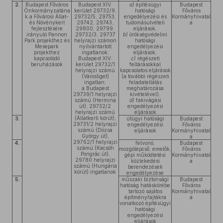
2.
Budapest Főváros
Budapest XIV.
a)
építésügyi
Budapest
Önkormányzatána
kerület 29732/9,
hatósági
Főváros
k a Fővárosi Állat-
29732/5, 29753,
engedélyezési és
Kormányhivatal
és Növénykert
29742, 29743,
tudomásulvételi
a
fejlesztésére
29800, 29799,
eljárások,
irányuló Pannon
29732/3, 29737
b)
örökségvédelmi
Park projekthez és
helyrajzi számon
hatósági
Mesepark
nyilvántartott
engedélyezési
projekthez
ingatlanok;
eljárások,
kapcsolódó
Budapest XIV.
c)
régészeti
beruházások
kerület 29732/1
feltárásokkal
helyrajzi számú
kapcsolatos eljárások
(Városliget)
(a további régészeti
ingatlan;
feladatellátás
a Budapest
meghatározása
29739/1 helyrajzi
kivételével),
számú (Hermina
d)
fakivágási
út), 29732/2
engedélyezési
helyrajzi számú
eljárások
(Állatkerti körút),
3.
útügyi hatósági
Budapest
29731/2 helyrajzi
engedélyezési
Főváros
számú (Dózsa
eljárások
Kormányhivatal
György út),
a
29762/1 helyrajzi
4.
felvonó,
Budapest
számú (Kacsóh
mozgólépcső, emelők,
Főváros
Pongrác út),
gépi működtetési
Kormányhivatal
29780 helyrajzi
közlekedési
a
számú (Hungária
berendezések
körút) ingatlanok
engedélyezése
5.
műszaki biztonsági
Budapest
hatóság hatáskörébe
Főváros
tartozó sajátos
Kormányhivatal
építményfajtákra
a
vonatkozó építésügyi
hatósági
engedélyezési
eljárások