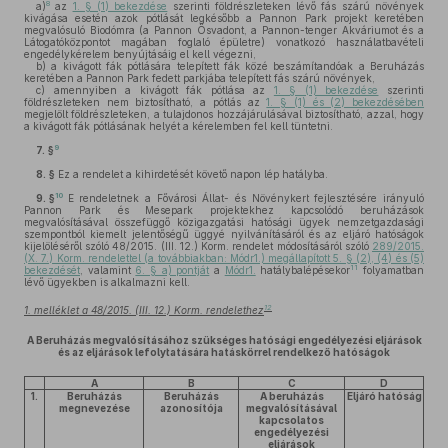
8
a)
az
1. § (1) bekezdése
szerinti földrészleteken lévő fás szárú növények
kivágása esetén azok pótlását legkésőbb a Pannon Park projekt keretében
megvalósuló Biodómra (a Pannon Ősvadont, a Pannon-tenger Akváriumot és a
Látogatóközpontot magában foglaló épületre) vonatkozó használatbavételi
engedélykérelem benyújtásáig el kell végezni,
b)
a kivágott fák pótlására telepített fák közé beszámítandóak a Beruházás
keretében a Pannon Park fedett parkjába telepített fás szárú növények,
c)
amennyiben a kivágott fák pótlása az
1. § (1) bekezdése
szerinti
földrészleteken nem biztosítható, a pótlás az
1. § (1) és (2) bekezdésében
megjelölt földrészleteken, a tulajdonos hozzájárulásával biztosítható, azzal, hogy
a kivágott fák pótlásának helyét a kérelemben fel kell tüntetni.
9
7. §
8. §
Ez a rendelet a kihirdetését követő napon lép hatályba.
10
9. §
E rendeletnek a Fővárosi Állat- és Növénykert fejlesztésére irányuló
Pannon Park és Mesepark projektekhez kapcsolódó beruházások
megvalósításával összefüggő közigazgatási hatósági ügyek nemzetgazdasági
szempontból kiemelt jelentőségű üggyé nyilvánításáról és az eljáró hatóságok
kijelöléséről szóló 48/2015. (III. 12.) Korm. rendelet módosításáról szóló
289/2015.
(X. 7.) Korm. rendelettel (a továbbiakban: Módr1.) megállapított 5. § (2), (4) és (5)
11
bekezdését
, valamint
6. § a) pontját
a
Módr1.
hatálybalépésekor
folyamatban
lévő ügyekben is alkalmazni kell.
12
1. melléklet a 48/2015. (III. 12.) Korm. rendelethez
A Beruházás megvalósításához szükséges hatósági engedélyezési eljárások
és az eljárások lefolytatására hatáskörrel rendelkező hatóságok
A
B
C
D
1.
Beruházás
Beruházás
A beruházás
Eljáró hatóság
megnevezése
azonosítója
megvalósításával
kapcsolatos
engedélyezési
eljárások