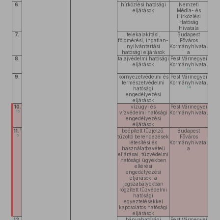
6.
hírközlési hatósági
Nemzeti
eljárások
Média- és
Hírközlési
Hatóság
Hivatala
7.
telekalakítási,
Budapest
földmérési, ingatlan-
Főváros
nyilvántartási
Kormányhivatal
hatósági eljárások
a
8.
talajvédelmi hatósági
Pest Vármegyei
eljárások
Kormányhivatal
13
9.
környezetvédelmi és
Pest Vármegyei
természetvédelmi
Kormányhivatal
14
hatósági
engedélyezési
eljárások
10.
vízügyi és
Pest Vármegyei
15
vízvédelmi hatósági
Kormányhivatal
engedélyezési
eljárások
1
11.
beépített tűzjelző,
Budapest
6
tűzoltó berendezések
Főváros
létesítési és
Kormányhivatal
használatbavételi
a
eljárásai, tűzvédelmi
hatósági ügyekben
eltérési
engedélyezési
eljárások, a
jogszabályokban
rögzített tűzvédelmi
hatósági
egyeztetésekkel
kapcsolatos hatósági
eljárások
12.
bányahatósági
Pest Vármegyei