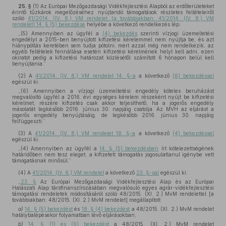
25. §
(1)
Az Európai Mezőgazdasági Vidékfejlesztési Alapból az erdőterületeket
érintő tűzkárok megelőzéséhez nyújtandó támogatások részletes feltételeiről
szóló
41/2014. (IV. 8.) VM rendelet [a továbbiakban: 41/2014. (IV. 8.) VM
rendelet] 14. § (5) bekezdése
helyébe a következő rendelkezés lép:
„(5) Amennyiben az ügyfél a
(4) bekezdés
szerinti vízjogi üzemeltetési
engedélyt a 2015-ben benyújtott kifizetési kérelemmel nem nyújtja be, és azt
hiánypótlás keretében sem tudja pótolni, mert azzal még nem rendelkezik, az
egyéb feltételek fennállása esetén kifizetési kérelmének helyt kell adni, ezen
okiratot pedig a kifizetési határozat közlésétől számított 6 hónapon belül kell
benyújtania.”
(2)
A
41/2014. (IV. 8.) VM rendelet 14. §-a
a következő
(6) bekezdéssel
egészül ki:
„(6) Amennyiben a vízjogi üzemeltetési engedély köteles beruházást
megvalósító ügyfél a 2016. évi egységes kérelem részeként nyújt be kifizetési
kérelmet, részére kifizetés csak akkor teljesíthető, ha a jogerős engedély
másolatát legkésőbb 2016. június 30. napjáig csatolja. Az MVH az eljárást a
jogerős engedély benyújtásáig, de legkésőbb 2016. június 30. napjáig
felfüggeszti.”
(3)
A
41/2014. (IV. 8.) VM rendelet 18. §-a
a következő
(4) bekezdéssel
egészül ki:
„(4) Amennyiben az ügyfél a
14. § (5) bekezdésben
írt kötelezettségének
határidőben nem tesz eleget, a kifizetett támogatás jogosulatlanul igénybe vett
támogatásnak minősül.”
(4)
A
41/2014. (IV. 8.) VM rendelet
a következő
23. §-sal
egészül ki:
„
23. §
Az Európai Mezőgazdasági Vidékfejlesztési Alap és az Európai
Halászati Alap társfinanszírozásában megvalósuló egyes agrár-vidékfejlesztési
támogatási rendeletek módosításáról szóló 48/2015. (XI. 2.) MvM rendelettel [a
továbbiakban: 48/2015. (XI. 2.) MvM rendelet] megállapított
a)
14. § (5) bekezdést
és
18. § (4) bekezdést
a 48/2015. (XI. 2.) MvM rendelet
hatálybalépésekor folyamatban lévő eljárásokban,
b)
14. § (1) és (6) bekezdést
a 48/2015. (XI. 2.) MvM rendelet