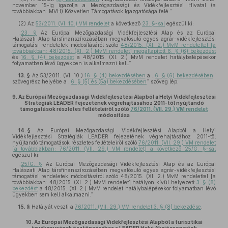
november 15-ig igazolja a Mezőgazdasági és Vidékfejlesztési Hivatal (a
továbbiakban: MVH) Közvetlen Támogatások Igazgatósága felé.”
(2)
Az
53/2011. (VI. 10.) VM rendelet
a következő
23. §-sal
egészül ki:
„
23. §
Az Európai Mezőgazdasági Vidékfejlesztési Alap és az Európai
Halászati Alap társfinanszírozásában megvalósuló egyes agrár-vidékfejlesztési
támogatási rendeletek módosításáról szóló
48/2015. (XI. 2.) MvM rendelettel [a
továbbiakban: 48/2015. (XI. 2.) MvM rendelet] megállapított 6. § (6) bekezdést
és
16. § (4) bekezdést
a 48/2015. (XI. 2.) MvM rendelet hatálybalépésekor
folyamatban lévő ügyekben is alkalmazni kell.”
13. §
Az 53/2011. (VI. 10.)
16. § (4) bekezdésében
a „
6. § (6) bekezdésében
”
szövegrész helyébe a „
6. § (5) és (5a) bekezdésében
” szöveg lép.
9.
Az Európai Mezőgazdasági Vidékfejlesztési Alapból a Helyi Vidékfejlesztési
Stratégiák LEADER fejezetének végrehajtásához 2011-től nyújtandó
támogatások részletes feltételeiről szóló
76/2011. (VII. 29.) VM rendelet
módosítása
14. §
Az Európai Mezőgazdasági Vidékfejlesztési Alapból a Helyi
Vidékfejlesztési Stratégiák LEADER fejezetének végrehajtásához 2011-től
nyújtandó támogatások részletes feltételeiről szóló
76/2011. (VII. 29.) VM rendelet
[a továbbiakban: 76/2011. (VII. 29.) VM rendelet] a következő 25/G. §-sal
egészül ki:
„
25/G. §
Az Európai Mezőgazdasági Vidékfejlesztési Alap és az Európai
Halászati Alap társfinanszírozásában megvalósuló egyes agrár-vidékfejlesztési
támogatási rendeletek módosításáról szóló 48/2015. (XI. 2.) MvM rendelettel [a
továbbiakban: 48/2015. (XI. 2.) MvM rendelet] hatályon kívül helyezett
3. § (8)
bekezdést
a 48/2015. (XI. 2.) MvM rendelet hatálybalépésekor folyamatban lévő
ügyekben sem kell alkalmazni.”
15. §
Hatályát veszti a
76/2011. (VII. 29.) VM rendelet 3. § (8) bekezdése
.
10.
Az Európai Mezőgazdasági Vidékfejlesztési Alapból a turisztikai