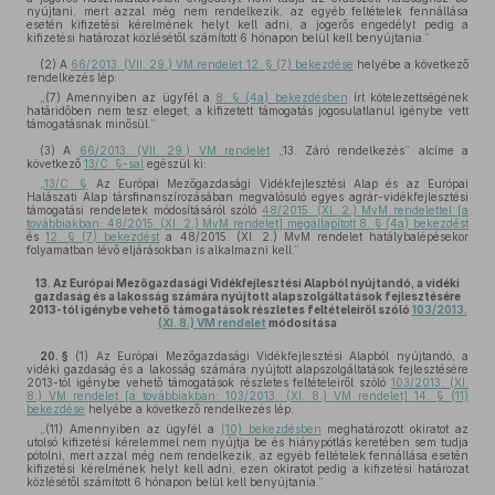
nyújtani, mert azzal még nem rendelkezik, az egyéb feltételek fennállása
esetén kifizetési kérelmének helyt kell adni, a jogerős engedélyt pedig a
kifizetési határozat közlésétől számított 6 hónapon belül kell benyújtania.”
(2)
A
66/2013. (VII. 29.) VM rendelet 12. § (7) bekezdése
helyébe a következő
rendelkezés lép:
„(7) Amennyiben az ügyfél a
8. § (4a) bekezdésben
írt kötelezettségének
határidőben nem tesz eleget, a kifizetett támogatás jogosulatlanul igénybe vett
támogatásnak minősül.”
(3)
A
66/2013. (VII. 29.) VM rendelet
„13. Záró rendelkezés” alcíme a
következő
13/C. §-sal
egészül ki:
„
13/C. §
Az Európai Mezőgazdasági Vidékfejlesztési Alap és az Európai
Halászati Alap társfinanszírozásában megvalósuló egyes agrár-vidékfejlesztési
támogatási rendeletek módosításáról szóló
48/2015. (XI. 2.) MvM rendelettel [a
továbbiakban: 48/2015. (XI. 2.) MvM rendelet] megállapított 8. § (4a) bekezdést
és
12. § (7) bekezdést
a 48/2015. (XI. 2.) MvM rendelet hatálybalépésekor
folyamatban lévő eljárásokban is alkalmazni kell.”
13.
Az Európai Mezőgazdasági Vidékfejlesztési Alapból nyújtandó, a vidéki
gazdaság és a lakosság számára nyújtott alapszolgáltatások fejlesztésére
2013-tól igénybe vehető támogatások részletes feltételeiről szóló
103/2013.
(XI. 8.) VM rendelet
módosítása
20. §
(1)
Az Európai Mezőgazdasági Vidékfejlesztési Alapból nyújtandó, a
vidéki gazdaság és a lakosság számára nyújtott alapszolgáltatások fejlesztésére
2013-tól igénybe vehető támogatások részletes feltételeiről szóló
103/2013. (XI.
8.) VM rendelet [a továbbiakban: 103/2013. (XI. 8.) VM rendelet] 14. § (11)
bekezdése
helyébe a következő rendelkezés lép:
„(11) Amennyiben az ügyfél a
(10) bekezdésben
meghatározott okiratot az
utolsó kifizetési kérelemmel nem nyújtja be és hiánypótlás keretében sem tudja
pótolni, mert azzal még nem rendelkezik, az egyéb feltételek fennállása esetén
kifizetési kérelmének helyt kell adni, ezen okiratot pedig a kifizetési határozat
közlésétől számított 6 hónapon belül kell benyújtania.”