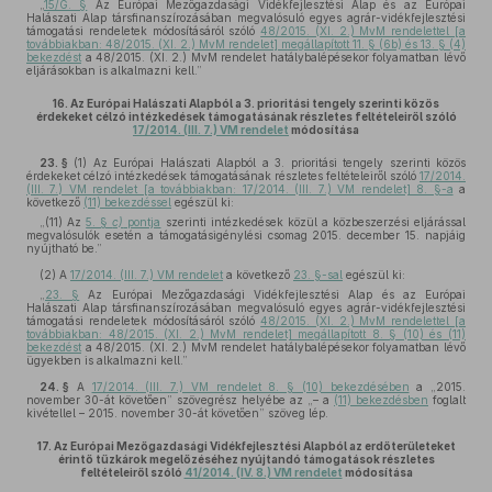
„
15/G. §
Az Európai Mezőgazdasági Vidékfejlesztési Alap és az Európai
Halászati Alap társfinanszírozásában megvalósuló egyes agrár-vidékfejlesztési
támogatási rendeletek módosításáról szóló
48/2015. (XI. 2.) MvM rendelettel [a
továbbiakban: 48/2015. (XI. 2.) MvM rendelet] megállapított 11. § (6b) és 13. § (4)
bekezdést
a 48/2015. (XI. 2.) MvM rendelet hatálybalépésekor folyamatban lévő
eljárásokban is alkalmazni kell.”
16.
Az Európai Halászati Alapból a 3. prioritási tengely szerinti közös
érdekeket célzó intézkedések támogatásának részletes feltételeiről szóló
17/2014. (III. 7.) VM rendelet
módosítása
23. §
(1)
Az Európai Halászati Alapból a 3. prioritási tengely szerinti közös
érdekeket célzó intézkedések támogatásának részletes feltételeiről szóló
17/2014.
(III. 7.) VM rendelet [a továbbiakban: 17/2014. (III. 7.) VM rendelet] 8. §-a
a
következő
(11) bekezdéssel
egészül ki:
„(11) Az
5. §
c)
pontja
szerinti intézkedések közül a közbeszerzési eljárással
megvalósulók esetén a támogatásigénylési csomag 2015. december 15. napjáig
nyújtható be.”
(2)
A
17/2014. (III. 7.) VM rendelet
a következő
23. §-sal
egészül ki:
„
23. §
Az Európai Mezőgazdasági Vidékfejlesztési Alap és az Európai
Halászati Alap társfinanszírozásában megvalósuló egyes agrár-vidékfejlesztési
támogatási rendeletek módosításáról szóló
48/2015. (XI. 2.) MvM rendelettel [a
továbbiakban: 48/2015. (XI. 2.) MvM rendelet] megállapított 8. § (10) és (11)
bekezdést
a 48/2015. (XI. 2.) MvM rendelet hatálybalépésekor folyamatban lévő
ügyekben is alkalmazni kell.”
24. §
A
17/2014. (III. 7.) VM rendelet 8. § (10) bekezdésében
a „2015.
november 30-át követően” szövegrész helyébe az „– a
(11) bekezdésben
foglalt
kivétellel – 2015. november 30-át követően” szöveg lép.
17.
Az Európai Mezőgazdasági Vidékfejlesztési Alapból az erdőterületeket
érintő tűzkárok megelőzéséhez nyújtandó támogatások részletes
feltételeiről szóló
41/2014. (IV. 8.) VM rendelet
módosítása