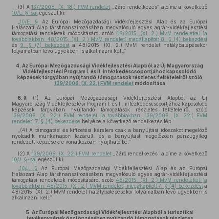
(3)
A
137/2008. (X. 18.) FVM rendelet
„Záró rendelkezés” alcíme a következő
10/E. §-sal
egészül ki:
„
10/E. §
Az Európai Mezőgazdasági Vidékfejlesztési Alap és az Európai
Halászati Alap társfinanszírozásában megvalósuló egyes agrár-vidékfejlesztési
támogatási rendeletek módosításáról szóló
48/2015. (XI. 2.) MvM rendelettel [a
továbbiakban: 48/2015. (XI. 2.) MvM rendelet] megállapított 8. § (4) bekezdést
és
9. § (7) bekezdést
a 48/2015. (XI. 2.) MvM rendelet hatálybalépésekor
folyamatban lévő ügyekben is alkalmazni kell.”
4.
Az Európai Mezőgazdasági Vidékfejlesztési Alapból az Új Magyarország
Vidékfejlesztési Program I. és II. intézkedéscsoportjához kapcsolódó
képzések tárgyában nyújtandó támogatások részletes feltételeiről szóló
139/2008. (X. 22.) FVM rendelet
módosítása
6. §
(1)
Az Európai Mezőgazdasági Vidékfejlesztési Alapból az Új
Magyarország Vidékfejlesztési Program I. és II. intézkedéscsoportjához kapcsolódó
képzések tárgyában nyújtandó támogatások részletes feltételeiről szóló
139/2008. (X. 22.) FVM rendelet [a továbbiakban: 139/2008. (X. 22.) FVM
rendelet] 7. § (4) bekezdése
helyébe a következő rendelkezés lép:
„(4) A támogatási és kifizetési kérelem csak a benyújtási időszakot megelőző
nyolcadik munkanapon lezárult, és a benyújtást megelőzően pénzügyileg
rendezett képzésekre vonatkozóan nyújtható be.”
(2)
A
139/2008. (X. 22.) FVM rendelet
„Záró rendelkezés” alcíme a következő
10/J. §-sal
egészül ki:
„
10/J. §
Az Európai Mezőgazdasági Vidékfejlesztési Alap és az Európai
Halászati Alap társfinanszírozásában megvalósuló egyes agrár-vidékfejlesztési
támogatási rendeletek módosításáról szóló
48/2015. (XI. 2.) MvM rendelettel [a
továbbiakban: 48/2015. (XI. 2.) MvM rendelet] megállapított 7. § (4) bekezdést
a
48/2015. (XI. 2.) MvM rendelet hatálybalépésekor folyamatban lévő ügyekben is
alkalmazni kell.”
5.
Az Európai Mezőgazdasági Vidékfejlesztési Alapból a turisztikai
tevékenységek ösztönzéséhez nyújtandó támogatások részletes