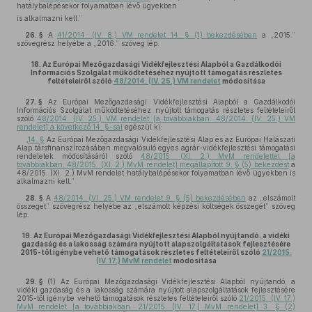
hatálybalépésekor folyamatban lévő ügyekben
is alkalmazni kell.”
26. §
A
41/2014. (IV. 8.) VM rendelet 14. § (1) bekezdésében
a „2015.”
szövegrész helyébe a „2016.” szöveg lép.
18.
Az Európai Mezőgazdasági Vidékfejlesztési Alapból a Gazdálkodói
Információs Szolgálat működtetéséhez nyújtott támogatás részletes
feltételeiről szóló
48/2014. (IV. 25.) VM rendelet
módosítása
27. §
Az Európai Mezőgazdasági Vidékfejlesztési Alapból a Gazdálkodói
Információs Szolgálat működtetéséhez nyújtott támogatás részletes feltételeiről
szóló
48/2014. (IV. 25.) VM rendelet [a továbbiakban: 48/2014. (IV. 25.) VM
rendelet] a következő 14. §-sal
egészül ki:
„
14. §
Az Európai Mezőgazdasági Vidékfejlesztési Alap és az Európai Halászati
Alap társfinanszírozásában megvalósuló egyes agrár-vidékfejlesztési támogatási
rendeletek módosításáról szóló
48/2015. (XI. 2.) MvM rendelettel [a
továbbiakban: 48/2015. (XI. 2.) MvM rendelet] megállapított 9. § (5) bekezdést
a
48/2015. (XI. 2.) MvM rendelet hatálybalépésekor folyamatban lévő ügyekben is
alkalmazni kell.”
28. §
A
48/2014. (VI. 25.) VM rendelet 9. § (5) bekezdésében
az „elszámolt
összeget” szövegrész helyébe az „elszámolt képzési költségek összegét” szöveg
lép.
19.
Az Európai Mezőgazdasági Vidékfejlesztési Alapból nyújtandó, a vidéki
gazdaság és a lakosság számára nyújtott alapszolgáltatások fejlesztésére
2015-től igénybe vehető támogatások részletes feltételeiről szóló
21/2015.
(IV. 17.) MvM rendelet
módosítása
29. §
(1)
Az Európai Mezőgazdasági Vidékfejlesztési Alapból nyújtandó, a
vidéki gazdaság és a lakosság számára nyújtott alapszolgáltatások fejlesztésére
2015-től igénybe vehető támogatások részletes feltételeiről szóló
21/2015. (IV. 17.)
MvM rendelet [a továbbiakban: 21/2015. (IV. 17.) MvM rendelet] 3. § (2)