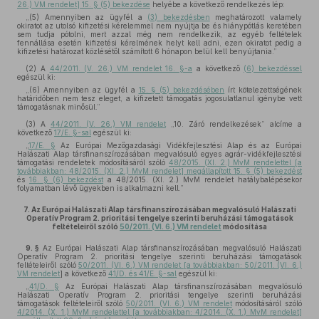
26.) VM rendelet] 15. § (5) bekezdése
helyébe a következő rendelkezés lép:
„(5) Amennyiben az ügyfél a
(3) bekezdésben
meghatározott valamely
okiratot az utolsó kifizetési kérelemmel nem nyújtja be és hiánypótlás keretében
sem tudja pótolni, mert azzal még nem rendelkezik, az egyéb feltételek
fennállása esetén kifizetési kérelmének helyt kell adni, ezen okiratot pedig a
kifizetési határozat közlésétől számított 6 hónapon belül kell benyújtania.”
(2)
A
44/2011. (V. 26.) VM rendelet 16. §-a
a következő
(6) bekezdéssel
egészül ki:
„(6) Amennyiben az ügyfél a
15. § (5) bekezdésében
írt kötelezettségének
határidőben nem tesz eleget, a kifizetett támogatás jogosulatlanul igénybe vett
támogatásnak minősül.”
(3)
A
44/2011. (V. 26.) VM rendelet
„10. Záró rendelkezések” alcíme a
következő
17/E. §-sal
egészül ki:
„
17/E. §
Az Európai Mezőgazdasági Vidékfejlesztési Alap és az Európai
Halászati Alap társfinanszírozásában megvalósuló egyes agrár-vidékfejlesztési
támogatási rendeletek módosításáról szóló
48/2015. (XI. 2.) MvM rendelettel [a
továbbiakban: 48/2015. (XI. 2.) MvM rendelet] megállapított 15. § (5) bekezdést
és
16. § (6) bekezdést
a 48/2015. (XI. 2.) MvM rendelet hatálybalépésekor
folyamatban lévő ügyekben is alkalmazni kell.”
7.
Az Európai Halászati Alap társfinanszírozásában megvalósuló Halászati
Operatív Program 2. prioritási tengelye szerinti beruházási támogatások
feltételeiről szóló
50/2011. (VI. 6.) VM rendelet
módosítása
9. §
Az Európai Halászati Alap társfinanszírozásában megvalósuló Halászati
Operatív Program 2. prioritási tengelye szerinti beruházási támogatások
feltételeiről szóló
50/2011. (VI. 6.) VM rendelet [a továbbiakban: 50/2011. (VI. 6.)
VM rendelet
] a következő
41/D. és 41/E. §-sal
egészül ki:
„
41/D. §
Az Európai Halászati Alap társfinanszírozásában megvalósuló
Halászati Operatív Program 2. prioritási tengelye szerinti beruházási
támogatások feltételeiről szóló
50/2011. (VI. 6.) VM rendelet
módosításáról szóló
4/2014. (X. 1.) MvM rendelettel [a továbbiakban: 4/2014. (X. 1.) MvM rendelet]