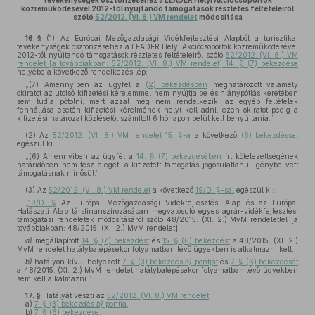
tevékenységek ösztönzéséhez a LEADER Helyi Akciócsoportok
közreműködésével 2012-től nyújtandó támogatások részletes feltételeiről
szóló
52/2012. (VI. 8.) VM rendelet
módosítása
16. §
(1)
Az Európai Mezőgazdasági Vidékfejlesztési Alapból a turisztikai
tevékenységek ösztönzéséhez a LEADER Helyi Akciócsoportok közreműködésével
2012-től nyújtandó támogatások részletes feltételeiről szóló
52/2012. (VI. 8.) VM
rendelet [a továbbiakban: 52/2012. (VI. 8.) VM rendelet] 14. § (7) bekezdése
helyébe a következő rendelkezés lép:
„(7) Amennyiben az ügyfél a
(2) bekezdésben
meghatározott valamely
okiratot az utolsó kifizetési kérelemmel nem nyújtja be és hiánypótlás keretében
sem tudja pótolni, mert azzal még nem rendelkezik, az egyéb feltételek
fennállása esetén kifizetési kérelmének helyt kell adni, ezen okiratot pedig a
kifizetési határozat közlésétől számított 6 hónapon belül kell benyújtania.”
(2)
Az
52/2012. (VI. 8.) VM rendelet 15. §-a
a következő
(6) bekezdéssel
egészül ki:
„(6) Amennyiben az ügyfél a
14. § (7) bekezdésében
írt kötelezettségének
határidőben nem tesz eleget, a kifizetett támogatás jogosulatlanul igénybe vett
támogatásnak minősül.”
(3)
Az
52/2012. (VI. 8.) VM rendelet
a következő
19/D. §-sal
egészül ki:
„
19/D. §
Az Európai Mezőgazdasági Vidékfejlesztési Alap és az Európai
Halászati Alap társfinanszírozásában megvalósuló egyes agrár-vidékfejlesztési
támogatási rendeletek módosításáról szóló 48/2015. (XI. 2.) MvM rendelettel [a
továbbiakban: 48/2015. (XI. 2.) MvM rendelet]
a)
megállapított
14. § (7) bekezdést
és
15. § (6) bekezdést
a 48/2015. (XI. 2.)
MvM rendelet hatálybalépésekor folyamatban lévő ügyekben is alkalmazni kell,
b)
hatályon kívül helyezett
7. § (3) bekezdés
b)
pontját
és
7. § (6) bekezdését
a 48/2015. (XI. 2.) MvM rendelet hatálybalépésekor folyamatban lévő ügyekben
sem kell alkalmazni.”
17. §
Hatályát veszti az
52/2012. (VI. 8.) VM rendelet
a)
7. § (3) bekezdés
b)
pontja
,
b)
7. § (6) bekezdése
.