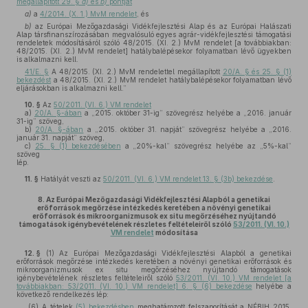
megállapított 29. §
a)
és
b)
pontját
a)
a
4/2014. (X. 1.) MvM rendelet
, és
b)
az Európai Mezőgazdasági Vidékfejlesztési Alap és az Európai Halászati
Alap társfinanszírozásában megvalósuló egyes agrár-vidékfejlesztési támogatási
rendeletek módosításáról szóló 48/2015. (XI. 2.) MvM rendelet [a továbbiakban:
48/2015. (XI. 2.) MvM rendelet] hatálybalépésekor folyamatban lévő ügyekben
is alkalmazni kell.
41/E. §
A 48/2015. (XI. 2.) MvM rendelettel megállapított
20/A. § és 25. § (1)
bekezdést
a 48/2015. (XI. 2.) MvM rendelet hatálybalépésekor folyamatban lévő
eljárásokban is alkalmazni kell.”
10. §
Az
50/2011. (VI. 6.) VM rendelet
a)
20/A. §-ában
a „2015. október 31-ig” szövegrész helyébe a „2016. január
31-ig” szöveg,
b)
20/A. §-ában
a „2015. október 31. napját” szövegrész helyébe a „2016.
január 31. napját” szöveg,
c)
25. § (1) bekezdésében
a „20%-kal” szövegrész helyébe az „5%-kal”
szöveg
lép.
11. §
Hatályát veszti az
50/2011. (VI. 6.) VM rendelet 13. § (3b) bekezdése
.
8.
Az Európai Mezőgazdasági Vidékfejlesztési Alapból a genetikai
erőforrások megőrzése intézkedés keretében a növényi genetikai
erőforrások és mikroorganizmusok ex situ megőrzéséhez nyújtandó
támogatások igénybevételének részletes feltételeiről szóló
53/2011. (VI. 10.)
VM rendelet
módosítása
12. §
(1)
Az Európai Mezőgazdasági Vidékfejlesztési Alapból a genetikai
erőforrások megőrzése intézkedés keretében a növényi genetikai erőforrások és
mikroorganizmusok ex situ megőrzéséhez nyújtandó támogatások
igénybevételének részletes feltételeiről szóló
53/2011. (VI. 10.) VM rendelet [a
továbbiakban: 53/2011. (VI. 10.) VM rendelet] 6. § (6) bekezdése
helyébe a
következő rendelkezés lép:
„(6) A tételek
(5) bekezdésben
meghatározott felszaporítását a NÉBIH 2015.