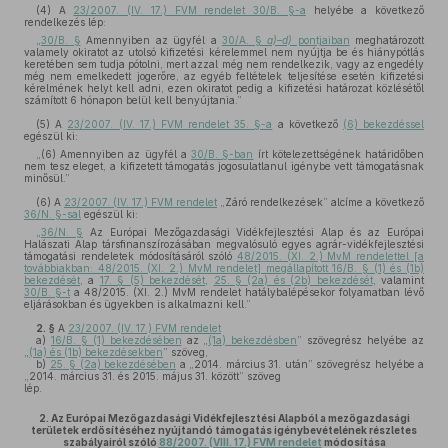
(4)
A
23/2007. (IV. 17.) FVM rendelet 30/B. §-a
helyébe a következő
rendelkezés lép:
„
30/B. §
Amennyiben az ügyfél a
30/A. §
a)–d)
pontjaiban
meghatározott
valamely okiratot az utolsó kifizetési kérelemmel nem nyújtja be és hiánypótlás
keretében sem tudja pótolni, mert azzal még nem rendelkezik, vagy az engedély
még nem emelkedett jogerőre, az egyéb feltételek teljesítése esetén kifizetési
kérelmének helyt kell adni, ezen okiratot pedig a kifizetési határozat közlésétől
számított 6 hónapon belül kell benyújtania.”
(5)
A
23/2007. (IV. 17.) FVM rendelet 35. §-a
a következő
(6) bekezdéssel
egészül ki:
„(6) Amennyiben az ügyfél a
30/B. §-ban
írt kötelezettségének határidőben
nem tesz eleget, a kifizetett támogatás jogosulatlanul igénybe vett támogatásnak
minősül.”
(6)
A
23/2007. (IV. 17.) FVM rendelet
„Záró rendelkezések” alcíme a következő
36/N. §-sal
egészül ki:
„
36/N. §
Az Európai Mezőgazdasági Vidékfejlesztési Alap és az Európai
Halászati Alap társfinanszírozásában megvalósuló egyes agrár-vidékfejlesztési
támogatási rendeletek módosításáról szóló
48/2015. (XI. 2.) MvM rendelettel [a
továbbiakban: 48/2015. (XI. 2.) MvM rendelet] megállapított 16/B. § (1) és (1b)
bekezdését
, a
17. § (5) bekezdését
,
25. § (2a) és (2b) bekezdését
, valamint
30/B. §-t
a 48/2015. (XI. 2.) MvM rendelet hatálybalépésekor folyamatban lévő
eljárásokban és ügyekben is alkalmazni kell.”
2. §
A
23/2007. (IV. 17.) FVM rendelet
a)
16/B. § (1) bekezdésében
az „
(1a) bekezdésben
” szövegrész helyébe az
„
(1a) és (1b) bekezdésekben
” szöveg,
b)
25. § (2a) bekezdésében
a „2014. március 31. után” szövegrész helyébe a
„2014. március 31. és 2015. május 31. között” szöveg
lép.
2.
Az Európai Mezőgazdasági Vidékfejlesztési Alapból a mezőgazdasági
területek erdősítéséhez nyújtandó támogatás igénybevételének részletes
szabályairól szóló
88/2007. (VIII. 17.) FVM rendelet
módosítása