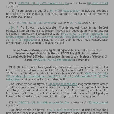
(2)
A
103/2013. (XI. 8.) VM rendelet 16. §-a
a következő
(6) bekezdéssel
egészül ki:
„(6) Amennyiben az ügyfél a
14. § (11) bekezdésben
írt kötelezettségének
határidőben nem tesz eleget, a kifizetett támogatás jogosulatlanul igénybe vett
támogatásnak minősül.”
(3)
A
103/2013. (XI. 8.) VM rendelet
a következő
26. §-sal
egészül ki:
„
26. §
Az Európai Mezőgazdasági Vidékfejlesztési Alap és az Európai
Halászati Alap társfinanszírozásában megvalósuló egyes agrár-vidékfejlesztési
támogatási rendeletek módosításáról szóló
48/2015. (XI. 2.) MvM rendelettel [a
továbbiakban: 48/2015. (XI. 2.) MvM rendelet] megállapított 14. § (11) bekezdést
és
16. § (6) bekezdést
a 48/2015. (XI. 2.) MvM rendelet hatálybalépésekor
folyamatban lévő ügyekben is alkalmazni kell.”
14.
Az Európai Mezőgazdasági Vidékfejlesztési Alapból a turisztikai
tevékenységek ösztönzéséhez a LEADER Helyi Akciócsoportok
közreműködésével 2013-ban nyújtandó támogatások részletes feltételeiről
szóló
104/2013. (XI. 14.) VM rendelet
módosítása
21. §
(1)
Az Európai Mezőgazdasági Vidékfejlesztési Alapból a turisztikai
tevékenységek ösztönzéséhez a LEADER Helyi Akciócsoportok közreműködésével
2013-ban nyújtandó támogatások részletes feltételeiről szóló
104/2013. (XI. 14.)
VM rendelet [a továbbiakban: 104/2013. (XI. 14.) VM rendelet] 15. § (5a)
bekezdése
helyébe a következő rendelkezés lép:
„(5a) Amennyiben az ügyfél a
(3) és (5) bekezdésben
meghatározott valamely
okiratot az utolsó kifizetési kérelemmel nem nyújtja be és hiánypótlás keretében
sem tudja pótolni, mert azzal még nem rendelkezik, az egyéb feltételek
fennállása esetén kifizetési kérelmének helyt kell adni, ezen okiratot pedig a
kifizetési határozat közlésétől számított 6 hónapon belül kell benyújtania.”
(2)
A
104/2013. (XI. 14.) VM rendelet 16. §-a
a következő
(3) bekezdéssel
egészül ki:
„(3) Amennyiben az ügyfél a
15. § (5a) bekezdésben
írt kötelezettségének
határidőben nem tesz eleget, a kifizetett támogatás jogosulatlanul igénybe vett