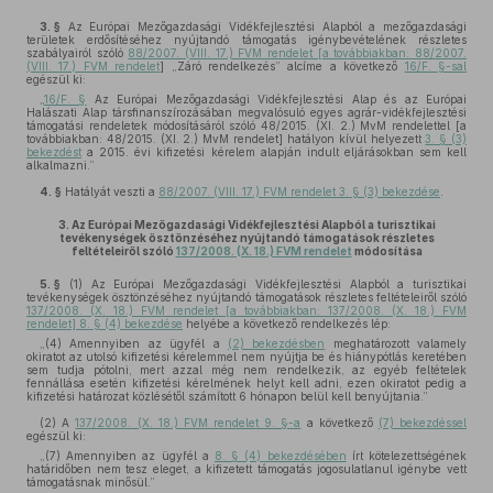
3. §
Az Európai Mezőgazdasági Vidékfejlesztési Alapból a mezőgazdasági
területek erdősítéséhez nyújtandó támogatás igénybevételének részletes
szabályairól szóló
88/2007. (VIII. 17.) FVM rendelet [a továbbiakban: 88/2007.
(VIII. 17.) FVM rendelet
] „Záró rendelkezés” alcíme a következő
16/F. §-sal
egészül ki:
„
16/F. §
Az Európai Mezőgazdasági Vidékfejlesztési Alap és az Európai
Halászati Alap társfinanszírozásában megvalósuló egyes agrár-vidékfejlesztési
támogatási rendeletek módosításáról szóló 48/2015. (XI. 2.) MvM rendelettel [a
továbbiakban: 48/2015. (XI. 2.) MvM rendelet] hatályon kívül helyezett
3. § (3)
bekezdést
a 2015. évi kifizetési kérelem alapján indult eljárásokban sem kell
alkalmazni.”
4. §
Hatályát veszti a
88/2007. (VIII. 17.) FVM rendelet 3. § (3) bekezdése
.
3.
Az Európai Mezőgazdasági Vidékfejlesztési Alapból a turisztikai
tevékenységek ösztönzéséhez nyújtandó támogatások részletes
feltételeiről szóló
137/2008. (X. 18.) FVM rendelet
módosítása
5. §
(1)
Az Európai Mezőgazdasági Vidékfejlesztési Alapból a turisztikai
tevékenységek ösztönzéséhez nyújtandó támogatások részletes feltételeiről szóló
137/2008. (X. 18.) FVM rendelet [a továbbiakban: 137/2008. (X. 18.) FVM
rendelet] 8. § (4) bekezdése
helyébe a következő rendelkezés lép:
„(4) Amennyiben az ügyfél a
(2) bekezdésben
meghatározott valamely
okiratot az utolsó kifizetési kérelemmel nem nyújtja be és hiánypótlás keretében
sem tudja pótolni, mert azzal még nem rendelkezik, az egyéb feltételek
fennállása esetén kifizetési kérelmének helyt kell adni, ezen okiratot pedig a
kifizetési határozat közlésétől számított 6 hónapon belül kell benyújtania.”
(2)
A
137/2008. (X. 18.) FVM rendelet 9. §-a
a következő
(7) bekezdéssel
egészül ki:
„(7) Amennyiben az ügyfél a
8. § (4) bekezdésében
írt kötelezettségének
határidőben nem tesz eleget, a kifizetett támogatás jogosulatlanul igénybe vett
támogatásnak minősül.”