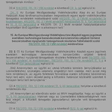
támogatásnak minősül.”
(3)
A
104/2013. (XI. 14.) VM rendelet
a következő
24. §-sal
egészül ki:
„
24. §
Az Európai Mezőgazdasági Vidékfejlesztési Alap és az Európai
Halászati Alap társfinanszírozásában megvalósuló egyes agrár-vidékfejlesztési
támogatási rendeletek módosításáról szóló
48/2015. (XI. 2.) MvM rendelettel [a
továbbiakban: 48/2015. (XI. 2.) MvM rendelet] megállapított 15. § (5a) bekezdést
és
16. § (3) bekezdést
a 48/2015. (XI. 2.) MvM rendelet hatálybalépésekor
folyamatban lévő ügyekben is alkalmazni kell.”
15.
Az Európai Mezőgazdasági Vidékfejlesztési Alapból egyes jogcímek
esetében technológiai berendezések korszerűsítés céljából történő
beszerzéséhez nyújtandó támogatások részletes feltételeiről szóló
116/2013. (XII. 12.) VM rendelet
módosítása
22. §
(1)
Az Európai Mezőgazdasági Vidékfejlesztési Alapból egyes jogcímek
esetében technológiai berendezések korszerűsítés céljából történő
beszerzéséhez nyújtandó támogatások részletes feltételeiről szóló
116/2013. (XII.
12.) VM rendelet [a továbbiakban: 116/2013. (XII. 12.) VM rendelet] 11. §-a
a
következő
(6b) bekezdéssel
egészül ki:
„(6b) Amennyiben az ügyfél az utolsó kifizetési kérelem benyújtásakor az
üzemeltetéshez szükséges valamely engedélyt nem csatolja, mert azzal még
nem rendelkezik, az egyéb feltételek fennállása esetén kifizetési kérelmének
helyt kell adni, ezen okiratot pedig a kifizetési határozat közlésétől számított 6
hónapon belül kell benyújtania.”
(2)
A
116/2013. (XII. 12.) VM rendelet 13. § (4) bekezdése
helyébe a következő
rendelkezés lép:
„(4) Amennyiben az ellenőrzés során az MVH megállapítja, hogy az ügyfél a
13. § (4) bekezdésében
írtaknak vagy az üzemeltetési kötelezettségének nem
tesz eleget, a kifizetett támogatás jogosulatlanul igénybe vett támogatásnak
minősül.”
(3)
A
116/2013. (XII. 12.) VM rendelet
a következő
15/G. §-sal
egészül ki: