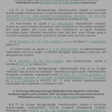
feltételeiről szóló
160/2009. (XI. 19.) FVM rendelet
módosítása
7. §
(1)
Az Európai Mezőgazdasági Vidékfejlesztési Alapból a turisztikai
tevékenységek ösztönzéséhez nyújtandó támogatások részletes feltételeiről szóló
160/2009. (XI. 19.) FVM rendelet [a továbbiakban: 160/2009. (XI. 19.) FVM
rendelet] 8. § (5) bekezdése
helyébe a következő rendelkezés lép:
„(5) Amennyiben az ügyfél a
(3) bekezdésben
meghatározott valamely
okiratot az utolsó kifizetési kérelemmel nem nyújtja be és hiánypótlás keretében
sem tudja pótolni, mert azzal még nem rendelkezik, az egyéb feltételek
fennállása esetén kifizetési kérelmének helyt kell adni, ezen okiratot pedig a
kifizetési határozat közlésétől számított 6 hónapon belül kell benyújtania.”
(2)
A
160/2009. (XI. 19.) FVM rendelet 9. §-a
a következő
(7) bekezdéssel
egészül ki:
„(7) Amennyiben az ügyfél a
8. § (5) bekezdésében
írt kötelezettségének
határidőben nem tesz eleget, a kifizetett támogatás jogosulatlanul igénybe vett
támogatásnak minősül.”
(3)
A
160/2009. (XI. 19.) FVM rendelet
„Záró rendelkezések” alcíme a
következő
10/G. §-sal
egészül ki:
„
10/G. §
Az Európai Mezőgazdasági Vidékfejlesztési Alap és az Európai
Halászati Alap társfinanszírozásában megvalósuló egyes agrár-vidékfejlesztési
támogatási rendeletek módosításáról szóló
48/2015. (XI. 2.) MvM rendelettel [a
továbbiakban: 48/2015. (XI. 2.) MvM rendelet] megállapított 8. § (5) bekezdést
és
9. § (7) bekezdést
a 48/2015. (XI. 2.) MvM rendelet hatálybalépésekor
folyamatban lévő ügyekben is alkalmazni kell.”
6.
Az Európai Mezőgazdasági Vidékfejlesztési Alapból a turisztikai
tevékenységek ösztönzéséhez 2011-től nyújtandó támogatások részletes
feltételeiről szóló
44/2011. (V. 26.) VM rendelet
módosítása
8. §
(1)
Az Európai Mezőgazdasági Vidékfejlesztési Alapból a turisztikai
tevékenységek ösztönzéséhez 2011-től nyújtandó támogatások részletes
feltételeiről szóló
44/2011. (V. 26.) VM rendelet [a továbbiakban: 44/2011. (V.