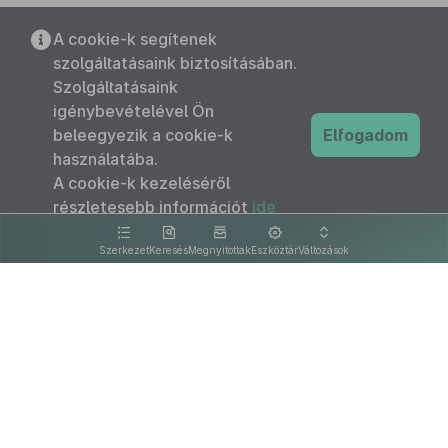
A cookie-k segítenek
szolgáltatásaink biztosításában.
Szolgáltatásaink
igénybevételével Ön
beleegyezik a cookie-k
Elfogadom
használatába.
A cookie-k kezeléséről
részletesebb információt
ide
kattintva olvashat.
Szerkezet
Keresés
Megnyitottak
Eszköztár
Változások