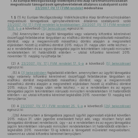
1.
Az Európai Mezőgazdasági Vidékfejlesztési Alap társfinanszírozásában
megvalósuló támogatások igénybevételének általános szabályairól szóló
23/2007. (IV. 17.) FVM rendelet
módosítása
1. §
(1)
Az Európai Mezőgazdasági Vidékfejlesztési Alap társfinanszírozásában
megvalósuló támogatások igénybevételének általános szabályairól szóló
23/2007. (IV. 17.) FVM rendelet [a továbbiakban: 23/2007. (IV. 17.) FVM rendelet]
16/B. §-a
a következő
(1b) bekezdéssel
egészül ki:
„(1b) Amennyiben az ügyfél támogatási vagy valamely kifizetési kérelmével
összefüggő fellebbezése tárgyában az elsőfokú döntést megváltoztató másodfokú
döntést, vagy a megsemmisítő másodfokú döntés alapján a megismételt
eljárásban hozott új elsőfokú döntést 2015. május 31. napja után vette kézhez, –
az e rendeletben és az egyes támogatási jogcím tekintetében irányadó miniszteri
rendeletekben írt határidőktől eltérően – utolsó kifizetési kérelmét 2015.
november 13. napjáig nyújthatja be.”
(2)
A
23/2007. (IV. 17.) FVM rendelet 17. §-a
a következő
(5) bekezdéssel
egészül ki:
„(5) A
(3) bekezdésben
foglaltaktól eltérően, amennyiben az ügyfél támogatási
vagy valamely kifizetési kérelmével összefüggő fellebbezése tárgyában az
elsőfokú döntést megváltoztató másodfokú döntést, vagy a megsemmisítő
másodfokú döntés alapján a megismételt eljárásban hozott új elsőfokú döntést
2015. május 31. napja után vette kézhez, – az e rendeletben és az egyes
támogatási jogcím tekintetében irányadó miniszteri rendeletekben írt határidőktől
eltérően – az utolsó kifizetési kérelmet legkésőbb 2015. november 13. napjáig kell
benyújtania.”
(3)
A
23/2007. (IV. 17.) FVM rendelet 25. §-a
a következő
(2b) bekezdéssel
egészül ki:
„(2b) Amennyiben a támogatásra jogosult ügyfél jogorvoslati eljárást követően
2015. május 31. után jogerőre emelkedett helyt adó, vagy részben helyt adó
támogatási döntéssel rendelkezik, úgy – az e rendeletben és az egyes támogatási
jogcím tekintetében irányadó miniszteri rendeletekben írt határidőktől eltérően –
legkésőbb 2015. november 13-ig köteles a támogatott műveletet megvalósítani,
valamint az utolsó kifizetési kérelmet benyújtani.”