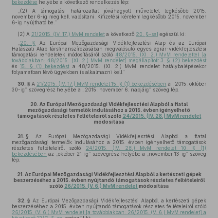
bekezdése
helyébe a következő rendelkezés lép:
„(2) A támogatási határozattal jóváhagyott műveletet legkésőbb 2015.
november 6-ig meg kell valósítani. Kifizetési kérelem legkésőbb 2015. november
6-ig nyújtható be.”
(2)
A
21/2015. (IV. 17.) MvM rendelet
a következő
20. §-sal
egészül ki:
„
20. §
Az Európai Mezőgazdasági Vidékfejlesztési Alap és az Európai
Halászati Alap társfinanszírozásában megvalósuló egyes agrár-vidékfejlesztési
támogatási rendeletek módosításáról szóló
48/2015. (XI. 2.) MvM rendelettel [a
továbbiakban: 48/2015. (XI. 2.) MvM rendelet] megállapított 3. § (2) bekezdést
és
15. § (1) bekezdést
a 48/2015. (XI. 2.) MvM rendelet hatálybalépésekor
folyamatban lévő ügyekben is alkalmazni kell.”
30. §
A
21/2015. (IV. 17.) MvM rendelet 15. § (1) bekezdésében
a „2015. október
30-ig” szövegrész helyébe a „2015. november 6. napjáig” szöveg lép.
20.
Az Európai Mezőgazdasági Vidékfejlesztési Alapból a fiatal
mezőgazdasági termelők indulásához a 2015. évben igényelhető
támogatások részletes feltételeiről szóló
24/2015. (IV. 28.) MvM rendelet
módosítása
31. §
Az Európai Mezőgazdasági Vidékfejlesztési Alapból a fiatal
mezőgazdasági termelők indulásához a 2015. évben igényelhető támogatások
részletes feltételeiről szóló
24/2015. (IV. 28.) MvM rendelet 10. § (1)
bekezdésében
az „október 21-ig” szövegrész helyébe a „november 13-ig” szöveg
lép.
21.
Az Európai Mezőgazdasági Vidékfejlesztési Alapból a kertészeti gépek
beszerzéséhez a 2015. évben nyújtandó támogatások részletes feltételeiről
szóló
26/2015. (V. 6.) MvM rendelet
módosítása
32. §
Az Európai Mezőgazdasági Vidékfejlesztési Alapból a kertészeti gépek
beszerzéséhez a 2015. évben nyújtandó támogatások részletes feltételeiről szóló
26/2015. (V. 6.) MvM rendelet [a továbbiakban: 26/2015. (V. 6.) MvM rendelet] a