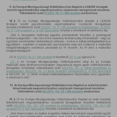
11.
Az Európai Mezőgazdasági Vidékfejlesztési Alapból a LEADER térségek
közötti együttműködés végrehajtásához nyújtandó támogatások részletes
feltételeiről szóló
11/2013. (III. 5.) VM rendelet
módosítása
18. §
(1)
Az Európai Mezőgazdasági Vidékfejlesztési Alapból a LEADER
térségek közötti együttműködés végrehajtásához nyújtandó támogatások
részletes feltételeiről szóló
11/2013. (III. 5.) VM rendelet [a továbbiakban: 11/2013.
(III. 5.) VM rendelet] 2. § (6b) bekezdése
helyébe a következő rendelkezés lép:
„(6b) A támogatási határozat jogerőre emelkedését követően a jóváhagyott
tevékenységekben – ide nem értve valamely tevékenység elmaradását – vagy az
ügyfelek személyében bekövetkező változás – kivéve a kötelezettségátadást és a
jogutódlást – esetében a koordináló szervezetnek meg kell küldenie a módosítás
elfogadhatóságára vonatkozó javaslatát az IH részére. Az IH dönt a módosítás
elfogadhatóságáról.”
(2)
A
11/2013. (III. 5.) VM rendelet
a következő
23. §-sal
egészül ki:
„
23. §
Az Európai Mezőgazdasági Vidékfejlesztési Alap és az Európai
Halászati Alap társfinanszírozásában megvalósuló egyes agrár-vidékfejlesztési
támogatási rendeletek módosításáról szóló
48/2015. (XI. 2.) MvM rendelettel [a
továbbiakban: 48/2015. (XI. 2.) MvM rendelet] megállapított 2. § (6b) bekezdést
a 48/2015. (XI. 2.) MvM rendelet hatálybalépésekor folyamatban lévő ügyekben
is alkalmazni kell.”
12.
Az Európai Mezőgazdasági Vidékfejlesztési Alapból az erdei közjóléti
létesítmények megvalósításához nyújtandó támogatások részletes
feltételeiről szóló
66/2013. (VII. 29.) VM rendelet
módosítása
19. §
(1)
Az Európai Mezőgazdasági Vidékfejlesztési Alapból az erdei közjóléti
létesítmények megvalósításához nyújtandó támogatások részletes feltételeiről
szóló
66/2013. (VII. 29.) VM rendelet [a továbbiakban: 66/2013. (VII. 29.) VM
rendelet] 8. § (4a) bekezdése
helyébe a következő rendelkezés lép:
„(4a) Amennyiben az építési engedély-köteles beruházást megvalósító ügyfél
a jogerős használatbavételi engedélyt nem tudja az erdészeti hatósághoz be