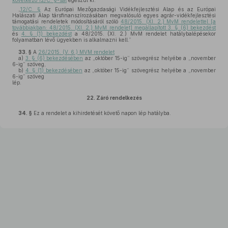
következő 12/C. §-sal
egészül ki:
„
12/C. §
Az Európai Mezőgazdasági Vidékfejlesztési Alap és az Európai
Halászati Alap társfinanszírozásában megvalósuló egyes agrár-vidékfejlesztési
támogatási rendeletek módosításáról szóló
48/2015. (XI. 2.) MvM rendelettel [a
továbbiakban: 48/2015. (XI. 2.) MvM rendelet] megállapított 3. § (6) bekezdést
és
4. § (1) bekezdést
a 48/2015. (XI. 2.) MvM rendelet hatálybalépésekor
folyamatban lévő ügyekben is alkalmazni kell.”
33. §
A
26/2015. (V. 6.) MVM rendelet
a)
3. § (6) bekezdésében
az „október 15-ig” szövegrész helyébe a „november
6-ig” szöveg,
b)
4. § (1) bekezdésében
az „október 15-ig” szövegrész helyébe a „november
6-ig” szöveg
lép.
22.
Záró rendelkezés
34. §
Ez a rendelet a kihirdetését követő napon lép hatályba.