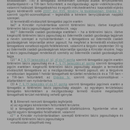
továbbiakban: TIR) a támogatási kérelemben szereplő állatok tenyészetének
állattartójaként – a TIR-ben feltüntetett, a mezőgazdasági, agrár-vidékfejlesztési,
valamint halászati támogatásokhoz és egyéb intézkedésekhez kapcsolódó eljárás
egyes kérdéseiről szóló
2007. évi XVII. törvény (a továbbiakban: Eljárási tv.)
szerinti ügyfél-azonosítójával – legkésőbb a kérelem benyújtásának napjától
szerepel,
b)
termeléstől elválasztott támogatási jogcím esetén
9
ba)
a Kincstár nyilvántartása szerint történelmi bázis, illetve kiegészítő
történelmi bázis jogosultsággal rendelkezik, vagy
10
bb)
őstermelők családi gazdasága esetében – ha a történelmi bázis, illetve
kiegészítő történelmi bázis jogosultság az őstermelők családi gazdasága tagjának
a nevén szerepel a nyilvántartásban – a támogatásra az őstermelők családi
gazdaságának képviselője akkor jogosult, ha megfelel a termeléstől elválasztott
támogatásra vonatkozó egyéb feltételeknek, valamint a tárgyév szeptember 30-ig
az őstermelők családi gazdaságának képviselője igazolja a Kincstár részére, hogy
a bázis jogosultsággal rendelkező személy az őstermelők családi gazdaságának
tagja.
11
(2)
A
7. § (1) bekezdés a), b), d) és f) pontja
szerinti támogatási jogcím esetén
történelmi bázis jogosultság és a
7. § (1) bekezdés a) pontja
szerinti támogatási
jogcím esetében kiegészítő történelmi bázis jogosultság alapján a termeléstől
elválasztott támogatásra az a mezőgazdasági termelő jogosult, aki a tárgyévre
vonatkozóan legalább 1 hektár támogatható területtel rendelkezik és a TIR-ben –
a TIR-ben feltüntetett, az
Eljárási tv.
szerinti ügyfél-azonosítójával –
állattartóként van nyilvántartva.
(3)
A
7. § (1) bekezdés g) és h) pontja
szerinti támogatási jogcímek esetén a
támogatás a történelmi bázis jogosultság alapján, az egységes területalapú
támogatás tekintetében a mezőgazdasági termelő részére megállapított
támogatható terület mértékéig vehető igénybe.
9. §
Átmeneti nemzeti támogatás legfeljebb
a)
az egységes kérelemben feltüntetett területre,
b)
a támogatási kérelemben megjelölt állatlétszámra, figyelembe véve az
ügyfél egyéni támogatási felsőhatárát, valamint
12
c)
a Kincstár nyilvántartásában szereplő történelmi bázis jogosultságra és
kiegészítő történelmi bázis jogosultságra
vonatkozóan állapítható meg.