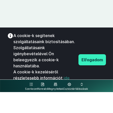
A cookie-k segítenek
szolgáltatásaink biztosításában.
Szolgáltatásaink
igénybevételével Ön
beleegyezik a cookie-k
Elfogadom
használatába.
A cookie-k kezeléséről
részletesebb információt
ide
kattintva olvashat.
Szerkezet
Keresés
Megnyitottak
Eszköztár
Változások