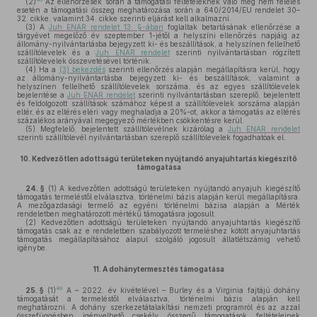
(2)
Az ellenőrzések során a támogatási feltételeknek való meg nem felelés
esetén a támogatási összeg meghatározása során a 640/2014/EU rendelet 30–
32. cikke, valamint 34. cikke szerinti eljárást kell alkalmazni.
(3)
A
Juh ENAR rendelet 13. §-ában
foglaltak betartásának ellenőrzése a
tárgyévet megelőző év szeptember 1-jétől a helyszíni ellenőrzés napjáig az
állomány-nyilvántartásba bejegyzett ki- és beszállítások, a helyszínen fellelhető
szállítólevelek és a
Juh ENAR rendelet
szerinti nyilvántartásban rögzített
szállítólevelek összevetésével történik.
(4)
Ha a
(3) bekezdés
szerinti ellenőrzés alapján megállapításra kerül, hogy
az állomány-nyilvántartásba bejegyzett ki- és beszállítások, valamint a
helyszínen fellelhető szállítólevelek sorszáma, és az egyes szállítólevelek
bejelentése a
Juh ENAR rendelet
szerinti nyilvántartásban szereplő, bejelentett
és feldolgozott szállítások számához képest a szállítólevelek sorszáma alapján
eltér, és az eltérés eléri vagy meghaladja a 20%-ot, akkor a támogatás az eltérés
százalékos arányával megegyező mértékben csökkentésre kerül.
(5)
Megfelelő, bejelentett szállítólevélnek kizárólag a
Juh ENAR rendelet
szerinti szállítólevél nyilvántartásban szereplő szállítólevelek fogadhatóak el.
10.
Kedvezőtlen adottságú területeken nyújtandó anyajuhtartás kiegészítő
támogatása
24. §
(1)
A kedvezőtlen adottságú területeken nyújtandó anyajuh kiegészítő
támogatás termeléstől elválasztva, történelmi bázis alapján kerül megállapításra.
A mezőgazdasági termelő az egyéni történelmi bázisa alapján a Mérték
rendeletben meghatározott mértékű támogatásra jogosult.
(2)
Kedvezőtlen adottságú területeken nyújtandó anyajuhtartás kiegészítő
támogatás csak az e rendeletben szabályozott termeléshez kötött anyajuhtartás
támogatás megállapításához alapul szolgáló jogosult állatlétszámig vehető
igénybe.
11.
A dohánytermesztés támogatása
49
25. §
(1)
A – 2022. év kivételével – Burley és a Virginia fajtájú dohány
támogatását a termeléstől elválasztva, történelmi bázis alapján kell
meghatározni. A dohány szerkezetátalakítási nemzeti programról és az azzal
összefüggésben igényelhető csekély összegű támogatások feltételeinek