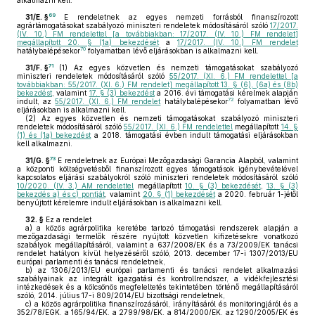
alkalmazni kell.
69
31/E. §
E rendeletnek az egyes nemzeti forrásból finanszírozott
agrártámogatásokat szabályozó miniszteri rendeletek módosításáról szóló
17/2017.
(IV. 10.) FM rendelettel [a továbbiakban: 17/2017. (IV. 10.) FM rendelet]
megállapított 20. § (1a) bekezdését
a
17/2017. (IV. 10.) FM rendelet
70
hatálybalépésekor
folyamatban lévő eljárásokban is alkalmazni kell.
71
31/F. §
(1)
Az egyes közvetlen és nemzeti támogatásokat szabályozó
miniszteri rendeletek módosításáról szóló
55/2017. (XI. 6.) FM rendelettel [a
továbbiakban: 55/2017. (XI. 6.) FM rendelet] megállapított 13. § (6), (6a) és (8b)
bekezdést
, valamint
17. § (3) bekezdést
a 2016. évi támogatási kérelmek alapján
72
indult, az
55/2017. (XI. 6.) FM rendelet
hatálybalépésekor
folyamatban lévő
eljárásokban is alkalmazni kell.
(2)
Az egyes közvetlen és nemzeti támogatásokat szabályozó miniszteri
rendeletek módosításáról szóló
55/2017. (XI. 6.) FM rendelettel
megállapított
14. §
(1) és (1a) bekezdést
a 2018. támogatási évben indult támogatási eljárásokban
kell alkalmazni.
73
31/G. §
E rendeletnek az Európai Mezőgazdasági Garancia Alapból, valamint
a központi költségvetésből finanszírozott egyes támogatások igénybevételével
kapcsolatos eljárási szabályokról szóló miniszteri rendeletek módosításáról szóló
10/2020. (IV. 3.) AM rendelettel
megállapított
10. § (3) bekezdését
,
13. § (3)
bekezdés a) és c) pontját
, valamint
20. § (1) bekezdését
a 2020. február 1-jétől
benyújtott kérelemre indult eljárásokban is alkalmazni kell.
32. §
Ez a rendelet
a)
a közös agrárpolitika keretébe tartozó támogatási rendszerek alapján a
mezőgazdasági termelők részére nyújtott közvetlen kifizetésekre vonatkozó
szabályok megállapításáról, valamint a 637/2008/EK és a 73/2009/EK tanácsi
rendelet hatályon kívül helyezéséről szóló, 2013. december 17-i 1307/2013/EU
európai parlamenti és tanácsi rendeletnek,
b)
az 1306/2013/EU európai parlamenti és tanácsi rendelet alkalmazási
szabályainak az integrált igazgatási és kontrollrendszer, a vidékfejlesztési
intézkedések és a kölcsönös megfeleltetés tekintetében történő megállapításáról
szóló, 2014. július 17-i 809/2014/EU bizottsági rendeletnek,
c)
a közös agrárpolitika finanszírozásáról, irányításáról és monitoringjáról és a
352/78/EGK, a 165/94/EK, a 2799/98/EK, a 814/2000/EK, az 1290/2005/EK és