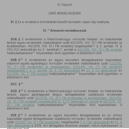
IV. Fejezet
ZÁRÓ RENDELKEZÉSEK
31. §
Ez a rendelet a kihirdetését követő harmadik napon lép hatályba.
61
13.
Átmeneti rendelkezések
31/A. §
E rendeletnek a földművelésügyi miniszter feladat- és hatáskörébe
tartozó egyes rendeletek módosításáról szóló 40/2015. (VII. 13.) FM rendelettel [a
továbbiakban: 40/2015. (VII. 13.) FM rendelet] megállapított 1. § 2. pontját, 13. §
(10)–(12) bekezdését és 2. melléklet 1. pontját a
40/2015. (VII. 13.) FM rendelet
62
hatálybalépésekor
folyamatban lévő ügyekben is alkalmazni kell.
63
31/B. §
E rendeletnek az egyes közvetlen támogatásokkal kapcsolatos,
valamint egyéb agrártárgyú miniszteri rendeletek módosításáról szóló
52/2015.
(IX. 7.) FM rendelettel [a továbbiakban: 52/2015. (IX. 7.) FM rendelet]
megállapított 1. § 11. pontját, 16. § (2) bekezdését
és
23. § (2) bekezdését
az
64
52/2015. (IX. 7.) FM rendelet
hatálybalépésekor
folyamatban lévő ügyekben is
alkalmazni kell.
65
31/C. §
66
31/D. §
E rendeletnek a földművelésügyi miniszter feladat- és hatáskörébe
tartozó, egyes agrárágazati tárgyú támogatásokat szabályozó rendeletek
módosításáról szóló
65/2016. (IX. 21.) FM rendelettel [a továbbiakban: 65/2016.
(IX. 21.) FM rendelet] megállapított 13. § (3) bekezdés e) pontját
a
65/2016. (IX.
67
21.) FM rendelet
hatálybalépésekor
folyamatban lévő eljárásokban is
alkalmazni kell.
68
31/E. §
E rendeletnek az egyes közvetlen támogatásokat és az ahhoz
kapcsolódó egyéb támogatásokat szabályozó miniszteri rendeletek módosításáról
szóló
13/2017. (III. 17.) FM rendelettel
megállapított
7. § (2a) bekezdését
és
13. §
(8a) bekezdését
a 2016. évi támogatási kérelmek alapján indult eljárásokban is