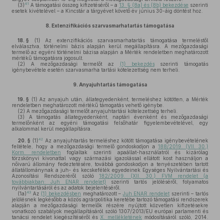
41
(3)
A támogatási összeg kifizetéséről – a
13. § (8a) és (8b) bekezdése
szerinti
esetek kivételével – a Kincstár a tárgyévet követő év június 30-áig döntést hoz.
8.
Extenzifikációs szarvasmarhatartás támogatása
18. §
(1)
Az extenzifikációs szarvasmarhatartás támogatása termeléstől
elválasztva, történelmi bázis alapján kerül megállapításra. A mezőgazdasági
termelő az egyéni történelmi bázisa alapján a Mérték rendeletben meghatározott
mértékű támogatásra jogosult.
(2)
A mezőgazdasági termelőt az
(1) bekezdés
szerinti támogatás
igénybevétele esetén szarvasmarha tartási kötelezettség nem terheli.
9.
Anyajuhtartás támogatása
19. §
(1)
Az anyajuh után, állategyedenként, termeléshez kötötten, a Mérték
rendeletben meghatározott mértékű támogatás vehető igénybe.
(2)
A mezőgazdasági termelőt anyajuhtartási kötelezettség terheli.
(3)
A támogatás állategyedenként, naptári évenként és mezőgazdasági
termelőnként az egyéni támogatási felsőhatár figyelembevételével, egy
alkalommal kerül megállapításra.
42
20. §
(1)
Az anyajuhtartás termeléshez kötött támogatása igénybevételének
feltétele, hogy a mezőgazdasági termelő gondoskodjon a
188/2019. (VII. 30.)
Korm. rendeletben
foglaltak szerinti apaállat-használatról és kizárólag
törzskönyvi kivonattal vagy származási igazolással ellátott kost használjon a
nőivarú állomány fedeztetésére, továbbá gondoskodjon a tenyészetében tartott
állatállománynak a juh- és kecskefélék egyedeinek Egységes Nyilvántartási és
Azonosítási Rendszeréről szóló
182/2009. (XII. 30.) FVM rendelet (a
továbbiakban: Juh ENAR rendelet)
szerinti tartós jelöléséről, folyamatos
nyilvántartásáról és az adatok bejelentéséről.
43
(1a)
Az
(1) bekezdésben
meghatározott –
Juh ENAR rendelet
szerinti – tartós
jelölésnek legkésőbb a közös agrárpolitika keretébe tartozó támogatási rendszerek
alapján a mezőgazdasági termelők részére nyújtott közvetlen kifizetésekre
vonatkozó szabályok megállapításáról szóló 1307/2013/EU európai parlamenti és
tanácsi rendelet kiegészítéséről és
X. mellékletének
módosításáról szóló, 2014.