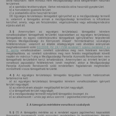
célra használni. Nem minősül nem mezőgazdasági célra ideiglenesen használt
területnek
a)
a sportolási tevékenységre, illetve rekreációs célra használt gyepterület,
b)
a honvédelmi gyakorló terület,
c)
a szabadidős célra használt terület.
(8)
Egységes területalapú támogatást igényelhet az a mezőgazdasági termelő
is, valamint a támogatás annak a mezőgazdasági termelőnek is kifizetésre
kerülhet, amely, vagy aki felszámolási, végelszámolási vagy adósságrendezési
eljárás alatt áll.
3. §
Amennyiben az egységes területalapú támogatási kérelem
vonatkozásában támogatható területtel kapcsolatban az egységes területalapú
támogatások és egyes vidékfejlesztési támogatások igényléséhez teljesítendő
„Helyes Mezőgazdasági és Környezeti Állapot” fenntartásához szükséges
feltételrendszer, valamint az állatok állategységre való átváltási arányának
meghatározásáról szóló
50/2008. (IV. 24.) FVM rendelet 1. számú melléklet 7. és
8. pontja
vonatkozásában ismételt szándékos meg nem felelések kerültek
megállapításra, az ismételt szándékos meg nem felelés megállapítását követő
naptári év március 1-jéig a Mezőgazdasági Parcella Azonosító Rendszerben nem
támogatható területként kerül lehatárolásra. Amennyiben az érintett terület a
vonatkozó jogszabályi feltételeknek ismét megfelel, akkor a Mezőgazdasági
Parcella Azonosító Rendszerről szóló rendeletben foglaltaknak megfelelően
minősíthető vissza támogatható területté.
4. §
Az egységes területalapú támogatás tárgyában hozott határozatnak
tartalmaznia kell:
a)
az egységes területalapú támogatási kérelem vonatkozásában igényelt
terület nagyságát,
b)
az ellenőrzések alapján megállapított terület nagyságát,
c)
a támogatható terület nagyságát,
d)
a mezőgazdasági termelőt megillető támogatási összeget, és
e)
az alkalmazott – uniós jogi aktus szerinti – jogkövetkezményeket.
2.
A támogatás mértékére vonatkozó szabályok
5. §
(1)
A támogatás mértéke az e rendelet egyes jogcímeihez kapcsolódó
támogatási összegekről szóló miniszteri rendeletben (a továbbiakban: Mérték