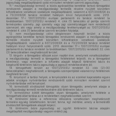
jogosultság megállapításáról szóló miniszteri rendelet szerinti jogosultság;
4
11.
mezőgazdasági termelő:
a közös agrárpolitika keretébe tartozó támogatási
rendszerek alapján a mezőgazdasági termelők részére nyújtott közvetlen
kifizetésekre vonatkozó szabályok megállapításáról, valamint a 637/2008/EK és
a 73/2009/EK tanácsi rendelet hatályon kívül helyezéséről szóló, 2013.
december 17-i 1307/2013/EU európai parlamenti és tanácsi rendelet (a
továbbiakban: 1307/2013/EU rendelet) 4. cikk (1) bekezdés
a)
pontja szerinti
természetes személy, jogi személy vagy jogi személyiséggel nem rendelkező
szervezet, aki vagy amely a mezőgazdasági tevékenységét az 1307/2013/EU
rendelet 4. cikk (1) bekezdése szerinti területen folytatja;
12.
nem mezőgazdasági célra ideiglenesen használt terület:
a közös
agrárpolitika keretébe tartozó támogatási rendszerek alapján a mezőgazdasági
termelők részére nyújtott közvetlen kifizetésekre vonatkozó szabályok
megállapításáról, valamint a 637/2008/EK és a 73/2009/EK tanácsi rendelet
hatályon kívül helyezéséről szóló, 2013. december 17-i 1307/2013/EU európai
parlamenti és tanácsi rendelet (a továbbiakban: 1307/2013/EU rendelet) 32. cikk
(3) bekezdésében meghatározott terület;
13.
tárgyév:
a támogatási időszak azon naptári éve, amelynek vonatkozásában
a mezőgazdasági termelő a támogatási feltételeket teljesíti, és a támogatást
kérelmezi, vagy amelyben a kifizetés alapját képező történelmi bázis és
kiegészítő történelmi bázis jogosultság a jogosult rendelkezésére áll;
14.
támogatható terület:
az 1307/2013/EU rendelet 32. cikk (2)–(6)
bekezdésében meghatározott, a támogatás szempontjából valamennyi feltételnek
megfelelő terület;
15.
tenyészet:
a tartási helyek, a tenyészetek és az ezekkel kapcsolatos egyes
adatok országos nyilvántartási rendszeréről szóló miniszteri rendelet szerint
nyilvántartásba vett tenyészet;
16.
termeléstől elválasztott támogatás:
olyan támogatás, amelynek alapja a
mezőgazdasági termelő rendelkezésére álló történelmi bázis;
17.
termeléshez kötött támogatás:
olyan támogatás, amelynek feltétele a
támogatható állat tartása az e rendeletben meghatározottak szerint;
18.
történelmi bázis:
a referencia időszakra vonatkozóan meghatározott
termelési egység (állatlétszám, terület, tonna, kg) mértéke, amely a termeléstől
elválasztott támogatások alapját képezi;
19.
történelmi bázis jogosultság:
az ügyfél történelmi bázisa alapján
megállapított mezőgazdasági vagyoni értékű jog.