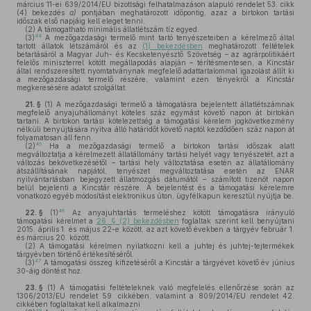
március 11-ei 639/2014/EU bizottsági felhatalmazáson alapuló rendelet 53. cikk
(4) bekezdés
a)
pontjában meghatározott időpontig, azaz a birtokon tartási
időszak első napjáig kell eleget tenni.
(2)
A támogatható minimális állatlétszám tíz egyed.
44
(3)
A mezőgazdasági termelő mint tartó tenyészeteiben a kérelmező által
tartott állatok létszámáról és az
(1) bekezdésben
meghatározott feltételek
betartásáról a Magyar Juh- és Kecsketenyésztő Szövetség – az agrárpolitikáért
felelős miniszterrel kötött megállapodás alapján – térítésmentesen, a Kincstár
által rendszeresített nyomtatványnak megfelelő adattartalommal igazolást állít ki
a mezőgazdasági termelő részére, valamint ezen tényekről a Kincstár
megkeresésére adatot szolgáltat.
21. §
(1)
A mezőgazdasági termelő a támogatásra bejelentett állatlétszámnak
megfelelő anyajuhállományt köteles száz egymást követő napon át birtokán
tartani. A birtokon tartási kötelezettség a támogatási kérelem jogkövetkezmény
nélküli benyújtására nyitva álló határidőt követő naptól kezdődően száz napon át
folyamatosan áll fenn.
45
(2)
Ha a mezőgazdasági termelő a birtokon tartási időszak alatt
megváltoztatja a kérelmezett állatállomány tartási helyét vagy tenyészetét, azt a
változás bekövetkezésétől – tartási hely változtatása esetén az állatállomány
átszállításának napjától, tenyészet megváltoztatása esetén az ENAR
nyilvántartásban bejegyzett állatmozgás dátumától – számított tizenöt napon
belül bejelenti a Kincstár részére. A bejelentést és a támogatási kérelemre
vonatkozó egyéb módosítást elektronikus úton, ügyfélkapun keresztül nyújtja be.
46
22. §
(1)
Az anyajuhtartás termeléshez kötött támogatásra irányuló
támogatási kérelmet a
26. § (2) bekezdésben
foglaltak szerint kell benyújtani
2015. április 1. és május 22-e között, az azt követő években a tárgyév február 1.
és március 20. között.
(2)
A támogatási kérelmen nyilatkozni kell a juhtej és juhtej-tejtermékek
tárgyévben történő értékesítéséről.
47
(3)
A támogatási összeg kifizetéséről a Kincstár a tárgyévet követő év június
30-áig döntést hoz.
23. §
(1)
A támogatási feltételeknek való megfelelés ellenőrzése során az
1306/2013/EU rendelet 59. cikkében, valamint a 809/2014/EU rendelet 42.
cikkében foglaltakat kell alkalmazni.
48