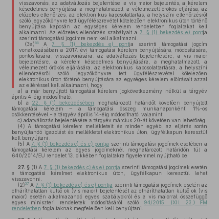
visszavonás, az adatváltozás bejelentése, a vis maior bejelentés, a kérelem
késedelmes benyújtása, a meghatalmazott, a vélelmezett örökös eljárása, az
előzetes ellenőrzés, az elektronikus kapcsolattartás, a helyszíni ellenőrzésről
szóló jegyzőkönyvre tett ügyfélészrevétel kötelezően elektronikus úton történő
benyújtása kapcsán az egységes kérelem rendeletben foglaltakat kell
alkalmazni. Az előzetes ellenőrzés szabályait a
7. § (1) bekezdés e) pont
ja
szerinti támogatási jogcímre nem kell alkalmazni.
56
(3a)
A
7. § (1) bekezdés e) pont
ja szerinti támogatási jogcím
vonatkozásában a 2017. évi támogatási kérelem benyújtására, módosítására,
pontosítására, visszavonására, az adatváltozás bejelentésére, a vis maior
bejelentésre, a kérelem késedelmes benyújtására, a meghatalmazott, a
vélelmezett örökös eljárására, az elektronikus kapcsolattartásra, a helyszíni
ellenőrzésről szóló jegyzőkönyvre tett ügyfélészrevétel kötelezően
elektronikus úton történő benyújtására az egységes kérelem előírásait azzal
az eltéréssel kell alkalmazni, hogy
a)
a már benyújtott támogatási kérelem jogkövetkezmény nélkül a tárgyév
április 4-éig módosítható,
b)
a
22. § (1) bekezdésében
meghatározott határidőt követően benyújtott
támogatási kérelem – a támogatási összeg munkanaponkénti 1%-os
csökkentésével – a tárgyév április 14-éig módosítható, valamint
c)
adatváltozás bejelentésére a tárgyév március 20-át követően van lehetőség.
(4)
A támogatási kérelem mellékleteit és minden egyéb, az eljárás során
benyújtandó igazolást és mellékletet elektronikus úton, ügyfélkapun keresztül
kell benyújtani.
(5)
A
7. § (1) bekezdés c) és e) pontja
szerinti támogatási jogcímek esetében a
támogatási kérelem az egyes jogcímeknél meghatározott határidőn túl a
640/2014/EU rendelet 13. cikkében foglaltakra figyelemmel nyújtható be.
27. §
(1)
A
7. § (1) bekezdés c) és e) pontja
szerinti támogatási jogcímek esetén
a támogatási kérelmet elektronikus úton, ügyfélkapun keresztül lehet
visszavonni.
57
(2)
A
7. § (1) bekezdés c) és e) pontja
szerinti támogatási jogcímek esetén az
elháríthatatlan külső ok (vis maior) bejelentését az elháríthatatlan külső ok (vis
maior) esetén alkalmazandó egyes szabályokról és a vis maiorral összefüggő
egyes miniszteri rendeletek módosításáról szóló
94/2015. (XII. 23.) FM
rendeletben
foglaltaknak megfelelően kell benyújtani.