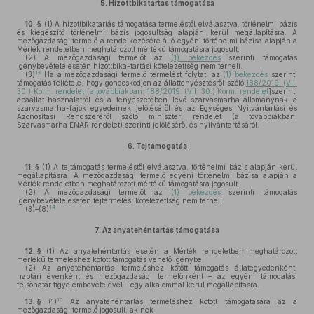
5.
Hízottbikatartás támogatása
10. §
(1)
A hízottbikatartás támogatása termeléstől elválasztva, történelmi bázis
és kiegészítő történelmi bázis jogosultság alapján kerül megállapításra. A
mezőgazdasági termelő a rendelkezésére álló egyéni történelmi bázisa alapján a
Mérték rendeletben meghatározott mértékű támogatásra jogosult.
(2)
A mezőgazdasági termelőt az
(1) bekezdés
szerinti támogatás
igénybevétele esetén hízottbika-tartási kötelezettség nem terheli.
13
(3)
Ha a mezőgazdasági termelő termelést folytat, az
(1) bekezdés
szerinti
támogatás feltétele, hogy gondoskodjon az állattenyésztésről szóló
188/2019. (VII.
30.) Korm. rendelet [a továbbiakban: 188/2019. (VII. 30.) Korm. rendelet
]szerinti
apaállat-használatról és a tenyészetében lévő szarvasmarha-állománynak a
szarvasmarha-fajok egyedeinek jelöléséről és az Egységes Nyilvántartási és
Azonosítási Rendszeréről szóló miniszteri rendelet (a továbbiakban:
Szarvasmarha ENAR rendelet) szerinti jelöléséről és nyilvántartásáról.
6.
Tejtámogatás
11. §
(1)
A tejtámogatás termeléstől elválasztva, történelmi bázis alapján kerül
megállapításra. A mezőgazdasági termelő egyéni történelmi bázisa alapján a
Mérték rendeletben meghatározott mértékű támogatásra jogosult.
(2)
A mezőgazdasági termelőt az
(1) bekezdés
szerinti támogatás
igénybevétele esetén tejtermelési kötelezettség nem terheli.
14
(3)–(8)
7.
Az anyatehéntartás támogatása
12. §
(1)
Az anyatehéntartás esetén a Mérték rendeletben meghatározott
mértékű termeléshez kötött támogatás vehető igénybe.
(2)
Az anyatehéntartás termeléshez kötött támogatás állategyedenként,
naptári évenként és mezőgazdasági termelőnként – az egyéni támogatási
felsőhatár figyelembevételével – egy alkalommal kerül megállapításra.
15
13. §
(1)
Az anyatehéntartás termeléshez kötött támogatására az a
mezőgazdasági termelő jogosult, akinek