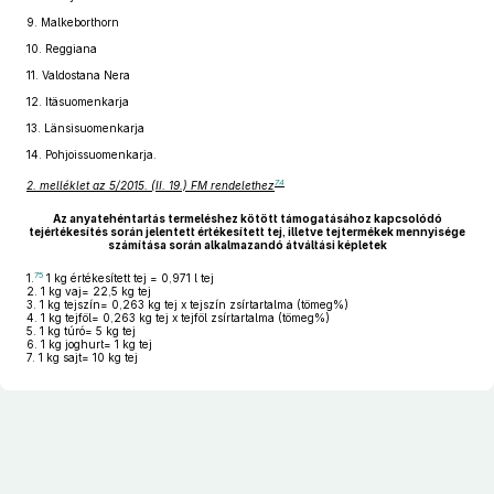
9.
Malkeborthorn
10.
Reggiana
11.
Valdostana Nera
12.
Itäsuomenkarja
13.
Länsisuomenkarja
14.
Pohjoissuomenkarja.
74
2. melléklet az 5/2015. (II. 19.) FM rendelethez
Az anyatehéntartás termeléshez kötött támogatásához kapcsolódó
tejértékesítés során jelentett értékesített tej, illetve tejtermékek mennyisége
számítása során alkalmazandó átváltási képletek
75
1.
1 kg értékesített tej = 0,971 l tej
2. 1 kg vaj= 22,5 kg tej
3. 1 kg tejszín= 0,263 kg tej x tejszín zsírtartalma (tömeg%)
4. 1 kg tejföl= 0,263 kg tej x tejföl zsírtartalma (tömeg%)
5. 1 kg túró= 5 kg tej
6. 1 kg joghurt= 1 kg tej
7. 1 kg sajt= 10 kg tej