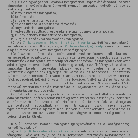
7. §
(1)
Az egységes területalapú támogatáshoz kapcsolódó átmeneti nemzeti
támogatás (a továbbiakban: átmeneti nemzeti támogatás) vehető igénybe az
alábbi jogcímekre:
a)
hízottbikatartás támogatása,
b)
tejtámogatás,
c)
anyatehéntartás támogatása,
d)
extenzifikációs szarvasmarha támogatás,
e)
anyajuhtartás támogatása,
f)
kedvezőtlen adottságú területeken nyújtandó anyajuh-támogatás,
g)
Burley-dohány termesztésének támogatása,
h)
Virginia-dohány termesztésének támogatása,
(2)
Az
(1) bekezdés a), b), d), f), g) és h) pontja
szerinti jogcímek alapján
termeléstől elválasztott támogatás, az
(1) bekezdés c), e) pontja
szerinti jogcímek
alapján termeléshez kötött támogatás vehető igénybe.
7
(2a)
Az adott támogatási jogcím vonatkozásában igényelt állatokra és a
tenyészetekre vonatkozó adminisztratív ellenőrzés során kizárólag azon adatok
tekinthetőek a támogatás szempontjából elfogadhatónak, és támogatás csak azon
adatok figyelembevételével állapítható meg, amelyek az ENAR nyilvántartásba a
támogatási kérelem benyújtási időszak végéig – figyelemmel a juh- és
kecskefélék egyedeinek Egységes Nyilvántartási és Azonosítási Rendszeréről
szóló miniszteri rendelet (a továbbiakban: Juh ENAR rendelet), a szarvasmarha-
fajok egyedeinek jelöléséről, valamint az Egységes Nyilvántartási és Azonosítási
Rendszeréről szóló miniszteri rendelet (a továbbiakban: Szarvasmarha ENAR
rendelet) szerinti bejelentési határidőkre is – bejelentésre kerültek, és az ENAR
nyilvántartásban szerepelnek.
8
(2b)
Az adott támogatási jogcím vonatkozásában igényelt állatokra vonatkozó
adminisztratív ellenőrzés során kizárólag azon szaporítási események (beleértve
a háremszerű és szabad pároztatásokat is) tekinthetőek a támogatás
szempontjából elfogadhatónak, és támogatás csak azon adatok
figyelembevételével állapítható meg, melyek a Termékenyítési Rendszerbe az
arra rendszeresített bizonylaton és formában tárgyév december 31-éig hibátlanul
bejelentésre kerülnek.
8. §
(1)
Átmeneti nemzeti támogatás igénybevételére az a mezőgazdasági
termelő jogosult, aki
a)
a
7. § (1) bekezdés c) és e) pontja
szerinti támogatási jogcímek esetén
támogatási kérelmet nyújt be és a Tenyészet Információs Rendszerben (a