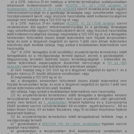
a)
a 2015. március 31-én hatályos, a tehéntej termékpálya szabályozásában
alkalmazott kvótarendszerről szóló
14/2010. (II. 23.) FVM rendelet [a
továbbiakban: 14/2010. (II. 23.) FVM rendelet
] szerint rendelkezésre álló egyéni
referenciamennyisége és a gazdasági társaságba vagy szövetkezetbe vagyoni
hozzájárulásként bevitt, vagy részükre használatba adott kvótamennyiségének
összege nem haladja meg a 120 000 kg-ot, vagy
b)
a 2015. március 31-én hatályos
14/2010. (II. 23.) FVM rendelet
szerint
rendelkezésre álló egyéni referenciamennyisége és a gazdasági társaságba
vagy szövetkezetbe vagyoni hozzájárulásként bevitt, vagy részükre használatba
adott kvótamennyiségének összege meghaladja a 120 000 kg-ot, és a támogatási
kérelemben feltüntetett összes állatát tejtermelést nem folytató tenyészetben
tartja és azok a tárgyévet megelőző év április 1-jétől nem állnak tejtermelési
ellenőrzés alatt, továbbá vállalja, hogy azokat a továbbiakban tejtermelésre nem
hasznosítja.
16
(1a)
A 2016. támogatási évtől kezdődően anyatehéntartás termeléshez kötött
támogatására az a mezőgazdasági termelő jogosult, akinek a gazdaságából –
Magyarország területén található összes termelőegységéből – értékesített tej,
illetve tejtermékek alapanyagtejre átszámított mennyisége a
(6) és (6a)
bekezdés
szerint benyújtott tejértékesítési jelentések alapján
a)
nem haladja meg a 120 000 kg-ot a tárgyévet megelőző év április 1. és a
tárgyév március 31. közötti időszakra vonatkozóan, vagy
b)
meghaladja a 120 000 kg-ot, és
ba)
a támogatási kérelemben feltüntetett összes állatát tejtermelést nem
folytató tenyészetben tartja, és azok a tárgyévet megelőző év április 1-jétől nem
állnak tejtermelési ellenőrzés alatt, továbbá
bb)
vállalja, hogy azokat a továbbiakban tejtermelésre nem hasznosítja.
(2)
Az anyatehéntartás termeléshez kötött támogatás a támogatási kérelem
benyújtásának napján a tenyészetben lévő olyan anyatehén után igényelhető,
amely nem tartozik az
1. mellékletben
felsorolt fajtákhoz és a Szarvasmarha
ENAR rendelet szerinti nyilvántartásban 99-es kódon „egyéb tejhasznú”, 88-as
kódon Brown Swiss, 03-as kódon Borzderes, vagy 15-ös kódon Kosztromai fajtával
bejelentett fajtához.
(3)
Az anyatehéntartás termeléshez kötött támogatásának feltétele, hogy a
mezőgazdasági termelő
17
a)
gondoskodjon a
188/2019. (VII. 30.) Korm. rendeletben
foglaltak szerinti
apaállat-használatról,
b)
gondoskodjon a tenyészetében lévő állatállományra vonatkozóan a