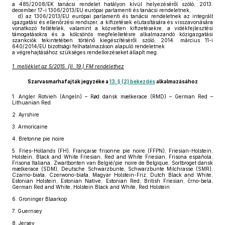
a 485/2008/EK tanácsi rendelet hatályon kívül helyezéséről szóló, 2013.
december 17-i 1306/2013/EU európai parlamenti és tanácsi rendeletnek,
d)
az 1306/2013/EU európai parlamenti és tanácsi rendeletnek az integrált
igazgatási és ellenőrzési rendszer, a kifizetések elutasítására és visszavonására
vonatkozó feltételek, valamint a közvetlen kifizetésekre, a vidékfejlesztési
támogatásokra és a kölcsönös megfeleltetésre alkalmazandó közigazgatási
szankciók tekintetében történő kiegészítéséről szóló, 2014. március 11-i
640/2014/EU bizottsági felhatalmazáson alapuló rendeletnek
a végrehajtásához szükséges rendelkezéseket állapít meg.
1. melléklet az 5/2015. (II. 19.) FM rendelethez
Szarvasmarhafajták jegyzéke a
13. § (2) bekezdés
alkalmazásához
1.
Angler Rotvieh (Angeln) – Rød dansk mælkerace (RMD) – German Red –
Lithuanian Red
2.
Ayrshire
3.
Armoricaine
4.
Bretonne pie noire
5.
Fries-Hollands (FH), Française frisonne pie noire (FFPN), Friesian-Holstein,
Holstein, Black and White Friesian, Red and White Friesian, Frisona española,
Frisona Italiana, Zwartbonten van België/pie noire de Belgique, Sortbroget dansk
mælkerace (SDM), Deutsche Schwarzbunte, Schwarzbunte Milchrasse (SMR),
Czarno-biała, Czerwono-biała, Magyar Holstein-Friz, Dutch Black and White,
Estonian Holstein, Estonian Native, Estonian Red, British Friesian, črno-bela,
German Red and White, Holstein Black and White, Red Holstein
6.
Groninger Blaarkop
7.
Guernsey
8.
Jersey