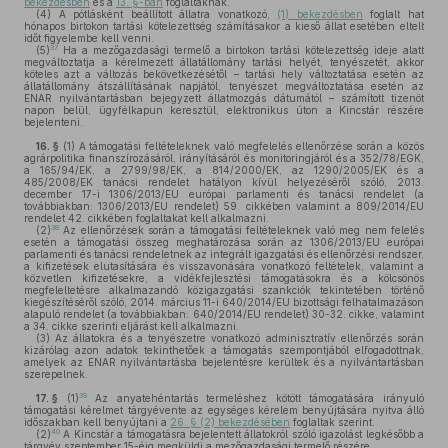
bekezdésben
és a
13. §-ban
foglaltaknak.
(4)
A pótlásként beállított állatra vonatkozó,
(1) bekezdésben
foglalt hat
hónapos birtokon tartási kötelezettség számításakor a kieső állat esetében eltelt
időt figyelembe kell venni.
37
(5)
Ha a mezőgazdasági termelő a birtokon tartási kötelezettség ideje alatt
megváltoztatja a kérelmezett állatállomány tartási helyét, tenyészetét, akkor
köteles azt a változás bekövetkezésétől – tartási hely változtatása esetén az
állatállomány átszállításának napjától, tenyészet megváltoztatása esetén az
ENAR nyilvántartásban bejegyzett állatmozgás dátumától – számított tizenöt
napon belül, ügyfélkapun keresztül, elektronikus úton a Kincstár részére
bejelenteni.
16. §
(1)
A támogatási feltételeknek való megfelelés ellenőrzése során a közös
agrárpolitika finanszírozásáról, irányításáról és monitoringjáról és a 352/78/EGK,
a 165/94/EK, a 2799/98/EK, a 814/2000/EK, az 1290/2005/EK és a
485/2008/EK tanácsi rendelet hatályon kívül helyezéséről szóló, 2013.
december 17-i 1306/2013/EU európai parlamenti és tanácsi rendelet (a
továbbiakban: 1306/2013/EU rendelet) 59. cikkében valamint a 809/2014/EU
rendelet 42. cikkében foglaltakat kell alkalmazni.
38
(2)
Az ellenőrzések során a támogatási feltételeknek való meg nem felelés
esetén a támogatási összeg meghatározása során az 1306/2013/EU európai
parlamenti és tanácsi rendeletnek az integrált igazgatási és ellenőrzési rendszer,
a kifizetések elutasítására és visszavonására vonatkozó feltételek, valamint a
közvetlen kifizetésekre, a vidékfejlesztési támogatásokra és a kölcsönös
megfeleltetésre alkalmazandó közigazgatási szankciók tekintetében történő
kiegészítéséről szóló, 2014. március 11-i 640/2014/EU bizottsági felhatalmazáson
alapuló rendelet (a továbbiakban: 640/2014/EU rendelet) 30-32. cikke, valamint
a 34. cikke szerinti eljárást kell alkalmazni.
(3)
Az állatokra és a tenyészetre vonatkozó adminisztratív ellenőrzés során
kizárólag azon adatok tekinthetőek a támogatás szempontjából elfogadottnak,
amelyek az ENAR nyilvántartásba bejelentésre kerültek és a nyilvántartásban
szerepelnek.
39
17. §
(1)
Az anyatehéntartás termeléshez kötött támogatására irányuló
támogatási kérelmet tárgyévente az egységes kérelem benyújtására nyitva álló
időszakban kell benyújtani a
26. § (2) bekezdésében
foglaltak szerint.
40
(2)
A Kincstár a támogatásra bejelentett állatokról szóló igazolást legkésőbb a
tárgyév szeptember 15-éig megküldi a mezőgazdasági termelő részére.