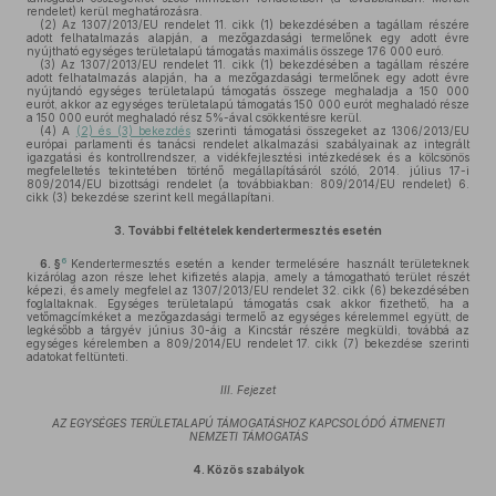
rendelet) kerül meghatározásra.
(2)
Az 1307/2013/EU rendelet 11. cikk (1) bekezdésében a tagállam részére
adott felhatalmazás alapján, a mezőgazdasági termelőnek egy adott évre
nyújtható egységes területalapú támogatás maximális összege 176 000 euró.
(3)
Az 1307/2013/EU rendelet 11. cikk (1) bekezdésében a tagállam részére
adott felhatalmazás alapján, ha a mezőgazdasági termelőnek egy adott évre
nyújtandó egységes területalapú támogatás összege meghaladja a 150 000
eurót, akkor az egységes területalapú támogatás 150 000 eurót meghaladó része
a 150 000 eurót meghaladó rész 5%-ával csökkentésre kerül.
(4)
A
(2) és (3) bekezdés
szerinti támogatási összegeket az 1306/2013/EU
európai parlamenti és tanácsi rendelet alkalmazási szabályainak az integrált
igazgatási és kontrollrendszer, a vidékfejlesztési intézkedések és a kölcsönös
megfeleltetés tekintetében történő megállapításáról szóló, 2014. július 17-i
809/2014/EU bizottsági rendelet (a továbbiakban: 809/2014/EU rendelet) 6.
cikk (3) bekezdése szerint kell megállapítani.
3.
További feltételek kendertermesztés esetén
6
6. §
Kendertermesztés esetén a kender termelésére használt területeknek
kizárólag azon része lehet kifizetés alapja, amely a támogatható terület részét
képezi, és amely megfelel az 1307/2013/EU rendelet 32. cikk (6) bekezdésében
foglaltaknak. Egységes területalapú támogatás csak akkor fizethető, ha a
vetőmagcímkéket a mezőgazdasági termelő az egységes kérelemmel együtt, de
legkésőbb a tárgyév június 30-áig a Kincstár részére megküldi, továbbá az
egységes kérelemben a 809/2014/EU rendelet 17. cikk (7) bekezdése szerinti
adatokat feltünteti.
III. Fejezet
AZ EGYSÉGES TERÜLETALAPÚ TÁMOGATÁSHOZ KAPCSOLÓDÓ ÁTMENETI
NEMZETI TÁMOGATÁS
4.
Közös szabályok