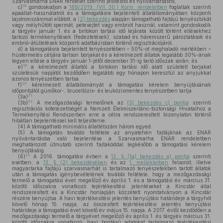
Szarvasmarha ENAR rendelet szerinti jelölésről és nyilvántartásról,
18
c)
gondoskodjon a
188/2019. (VII. 30.) Korm. rendeletben
foglaltak szerinti
apaállat-használatról és a támogatásra bejelentett állatállományában központi
lajstromszámmal ellátott, a
(2) bekezdés
alapján támogatható fajtájú tenyészbikát
vagy mélyhűtött spermát, petesejtet vagy embriót használ, valamint gondoskodik
a tárgyév január 1. és a birtokon tartási idő lejárata között történt ellésekhez
tartozó termékenyítések (fedeztetések), szabad és háremszerű pároztatások és
embrió-átültetések központi adatbázisban történő regisztrációjáról,
d)
a támogatásra bejelentett tenyészetében – 50%-ot meghaladó mértékben –
hústermelés céljára tartson borjakat és a kérelmezett állatok legalább 30%-ának
legyen ellése a tárgyév január 1-jétől december 31-ig tartó időszak során, és
19
e)
a kérelmezett állattól a birtokon tartási idő alatt született borjakat
születésük napjától kezdődően legalább egy hónapon keresztül az anyjukkal
azonos tenyészetben tartsa.
20
f)
kérelmezett állatállományát a támogatási kérelem benyújtásának
időpontjától gümőkor-, brucellózis- és leukózismentes tenyészetben tartja.
21
(3a)
22
(3b)
A mezőgazdasági termelőnek az
(3) bekezdés c) pontja
szerinti
regisztrációs kötelezettségét a Nemzeti Élelmiszerlánc-biztonsági Hivatalhoz a
Termékenyítési Rendszerben erre a célra rendszeresített bizonylaton történő
hibátlan bejelentéssel kell teljesítenie.
(4)
A támogatható minimális állatlétszám három egyed.
(5)
A támogatás további feltétele az anyatehén fajtájának az ENAR
nyilvántartásba való bejelentése a Szarvasmarha ENAR rendeletben
meghatározott útmutató szerinti fajtakóddal legkésőbb a támogatási kérelem
benyújtásáig.
23
(6)
A 2016. támogatási évben a
13. § (1a) bekezdés a) pontja
szerinti
esetben, a
13. § (2) bekezdésében
és az
1. mellékletben
felsorolt, illetve
magyartarka fajtájú szarvasmarhát is tartalmazó tenyészetekben tartott állatok
után a támogatás igénybevételének további feltétele, hogy a mezőgazdasági
termelő a támogatási évet megelőző év április 1. és a támogatási év március 31.
közötti időszakra vonatkozó tejértékesítési jelentéseket a Kincstár által
rendszeresített és a Kincstár honlapján közzétett nyomtatványon a Kincstár
részére benyújtsa. A havi tejértékesítési jelentés benyújtási határideje a tárgyhót
követő hónap 15. napja, az összesített tejértékesítési jelentés benyújtási
határideje a támogatási évet követő év május 15. napja. A 2017. évtől kezdődően a
mezőgazdasági termelő a tárgyévet megelőző év április 1. és tárgyév március 31.
közötti időszakra vonatkozó, havi bontású adatokat tartalmazó tejértékesítési