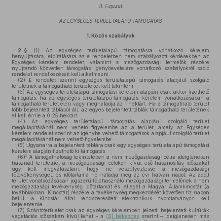
II. Fejezet
AZ EGYSÉGES TERÜLETALAPÚ TÁMOGATÁS
1.
Közös szabályok
2. §
(1)
Az egységes területalapú támogatásra vonatkozó kérelem
benyújtására, elbírálására az e rendeletben nem szabályozott kérdésekben az
Egységes kérelem rendelet, valamint a mezőgazdasági termelők részére
nyújtandó közvetlen támogatás igénybevételére vonatkozó szabályokról szóló
rendelet rendelkezéseit kell alkalmazni.
(2)
E rendelet szerint egységes területalapú támogatás alapjául szolgáló
területnek a támogatható területeket kell tekinteni.
(3)
Az egységes területalapú támogatási kérelem alapján csak akkor fizethető
támogatás, ha az egységes területalapú támogatási kérelem vonatkozásában a
támogatható terület eléri vagy meghaladja az 1 hektárt. Ha a támogatható terület
több bejelentett táblából áll, az egyes bejelentett táblák támogatható területének
el kell érnie a 0,25 hektárt.
(4)
Az egységes területalapú támogatás alapjául szolgáló terület
megállapításánál nem vehető figyelembe az a terület, amely az Egységes
kérelem rendelet szerint az igénybe vehető támogatások alapjául szolgáló terület
megállapításánál nem vehető figyelembe.
(5)
Ugyanarra a bejelentett táblára csak egy egységes területalapú támogatási
kérelem alapján fizethető ki támogatás.
5
(6)
A támogathatóság tekintetében a nem mezőgazdasági célra ideiglenesen
használt területnél a mezőgazdasági célokon kívül eső hasznosítás időszakát
úgy kell megválasztani, hogy ne veszélyeztesse a mezőgazdasági
főtevékenységet, és időtartama ne haladja meg az évi hatvan napot. Az adott
terület vonatkozásában jogszerű földhasználó mezőgazdasági termelőnek a nem
mezőgazdasági tevékenység időtartamát és jellegét a Magyar Államkincstár (a
továbbiakban: Kincstár) részére a tevékenység megkezdését követően tíz napon
belül, a Kincstár által rendszeresített elektronikus nyomtatványon kell
bejelentenie.
(7)
Szántóterületet csak az egységes kérelemben jelzett, bejelentett kultúrák
vegetációs időszakán kívül lehet – a
(6) bekezdés
szerint – ideiglenesen más