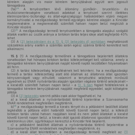
kérelem alapján vis maior kérelem benyújtásával együtt sem jogosult
támogatásra.
34
(1a)
A tenyészetben lévő állomány gümőkór-, brucellózis- és
leukózismentességére vonatkozó adatokat a tenyészet szerint illetékes
élelmiszerlánc-biztonsági és állat-egészségügyi hatáskörében eljáró megyei
kormányhivatal a mezőgazdasági termelő egységes kérelme alapján a Kincstár
megkeresésére, a megkereséstől számított hatvan napon belül megküldi a
Kincstár részére.
35
(2)
A mezőgazdasági termelő tenyészetében a támogatás alapjául szolgáló
állatok esetén az üszők aránya a birtokon tartás teljes ideje alatt legfeljebb 40%
lehet.
(3)
A
(2) bekezdésben és a 13. § (3) bekezdés d) pontjában
meghatározott
százalékos arány esetén a számítás során egész számra történő kerekítést kell
alkalmazni.
15. §
(1)
A mezőgazdasági termelőnek a támogatásra bejelentett állatokra
vonatkozóan hat hónapos birtokon tartási kötelezettséget kell vállalnia, amely a
támogatási kérelem benyújtásának napját követő naptól kezdődően folyamatosan
áll fenn.
(2)
A tartási kötelezettség teljesítésének kell tekinteni, ha a mezőgazdasági
termelő a tartási kötelezettség alatt álló állatnak az állatorvos által igazoltan
kényszervágott vagy elhullott, valamint a tenyésztési selejtnek minősülő
egyednek az ENAR nyilvántartás alapján igazoltan vágásra történő selejtezését –
a kieséstől számított hatvan napon belül – a
13. §-ban
foglalt feltételeknek a
támogatási kérelem benyújtásának napjától megfelelő egyeddel, saját költségére
pótolja.
(3)
A
(2) bekezdés
szerinti pótlás csak akkor fogadható el, ha
a)
a kieső állatnak a nyilvántartásból történő kijelentése a Szarvasmarha
ENAR rendeletnek megfelelően megtörténik,
36
b)
a mezőgazdasági termelő a kiesés tényét és a pótlásként beállított állatot
legkésőbb a pótlásra előírt határidőt követő tizenöt napon belül, a kötelező
birtokon tartás utolsó hatvan napjában kieső és nem pótolt állatokat a kiesést
követő tizenöt napon belül, a kiesés okát igazoló állatorvosi igazolást mellékelve
elektronikus úton, ügyfélkapun keresztül a Kincstár felé bejelenti,
c)
a pótlásként beállított állatnak a nyilvántartásba történő bejelentése a
Szarvasmarha ENAR rendeletnek megfelelően megtörténik, és
d)
a kieső állat tekintetében a mezőgazdasági termelő megfelelt az
(1)