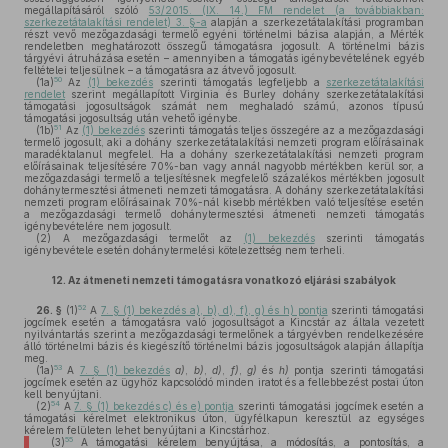
megállapításáról szóló
53/2015. (IX. 14.) FM rendelet (a továbbiakban:
szerkezetátalakítási rendelet) 3. §-a
alapján a szerkezetátalakítási programban
részt vevő mezőgazdasági termelő egyéni történelmi bázisa alapján, a Mérték
rendeletben meghatározott összegű támogatásra jogosult. A történelmi bázis
tárgyévi átruházása esetén – amennyiben a támogatás igénybevételének egyéb
feltételei teljesülnek – a támogatásra az átvevő jogosult.
50
(1a)
Az
(1) bekezdés
szerinti támogatás legfeljebb a
szerkezetátalakítási
rendelet
szerint megállapított Virginia és Burley dohány szerkezetátalakítási
támogatási jogosultságok számát nem meghaladó számú, azonos típusú
támogatási jogosultság után vehető igénybe.
51
(1b)
Az
(1) bekezdés
szerinti támogatás teljes összegére az a mezőgazdasági
termelő jogosult, aki a dohány szerkezetátalakítási nemzeti program előírásainak
maradéktalanul megfelel. Ha a dohány szerkezetátalakítási nemzeti program
előírásainak teljesítésére 70%-ban vagy annál nagyobb mértékben kerül sor, a
mezőgazdasági termelő a teljesítésnek megfelelő százalékos mértékben jogosult
dohánytermesztési átmeneti nemzeti támogatásra. A dohány szerkezetátalakítási
nemzeti program előírásainak 70%-nál kisebb mértékben való teljesítése esetén
a mezőgazdasági termelő dohánytermesztési átmeneti nemzeti támogatás
igénybevételére nem jogosult.
(2)
A mezőgazdasági termelőt az
(1) bekezdés
szerinti támogatás
igénybevétele esetén dohánytermelési kötelezettség nem terheli.
12.
Az átmeneti nemzeti támogatásra vonatkozó eljárási szabályok
52
26. §
(1)
A
7. § (1) bekezdés a), b), d), f), g) és h) pontja
szerinti támogatási
jogcímek esetén a támogatásra való jogosultságot a Kincstár az általa vezetett
nyilvántartás szerint a mezőgazdasági termelőnek a tárgyévben rendelkezésére
álló történelmi bázis és kiegészítő történelmi bázis jogosultságok alapján állapítja
meg.
53
(1a)
A
7. § (1) bekezdés
a)
,
b)
,
d)
,
f)
,
g)
és
h)
pontja szerinti támogatási
jogcímek esetén az ügyhöz kapcsolódó minden iratot és a fellebbezést postai úton
kell benyújtani.
54
(2)
A
7. § (1) bekezdés c) és e) pontja
szerinti támogatási jogcímek esetén a
támogatási kérelmet elektronikus úton, ügyfélkapun keresztül az egységes
kérelem felületen lehet benyújtani a Kincstárhoz.
55
(3)
A támogatási kérelem benyújtása, a módosítás, a pontosítás, a