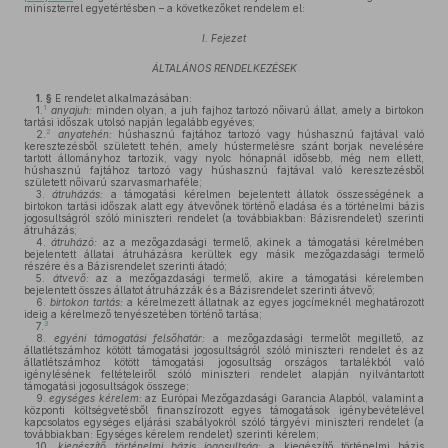
miniszterrel egyetértésben – a következőket rendelem el:
I. Fejezet
ÁLTALÁNOS RENDELKEZÉSEK
1. §
E rendelet alkalmazásában:
1
1.
anyajuh:
minden olyan, a juh fajhoz tartozó nőivarú állat, amely a birtokon
tartási időszak utolsó napján legalább egyéves;
2
2.
anyatehén:
húshasznú fajtához tartozó vagy húshasznú fajtával való
keresztezésből született tehén, amely hústermelésre szánt borjak nevelésére
tartott állományhoz tartozik, vagy nyolc hónapnál idősebb, még nem ellett,
húshasznú fajtához tartozó vagy húshasznú fajtával való keresztezésből
született nőivarú szarvasmarhaféle;
3.
átruházás:
a támogatási kérelmen bejelentett állatok összességének a
birtokon tartási időszak alatt egy átvevőnek történő eladása és a történelmi bázis
jogosultságról szóló miniszteri rendelet (a továbbiakban: Bázisrendelet) szerinti
átruházás;
4.
átruházó:
az a mezőgazdasági termelő, akinek a támogatási kérelmében
bejelentett állatai átruházásra kerültek egy másik mezőgazdasági termelő
részére és a Bázisrendelet szerinti átadó;
5.
átvevő:
az a mezőgazdasági termelő, akire a támogatási kérelemben
bejelentett összes állatot átruházzák és a Bázisrendelet szerinti átvevő;
6.
birtokon tartás:
a kérelmezett állatnak az egyes jogcímeknél meghatározott
ideig a kérelmező tenyészetében történő tartása;
3
7.
8.
egyéni támogatási felsőhatár:
a mezőgazdasági termelőt megillető, az
állatlétszámhoz kötött támogatási jogosultságról szóló miniszteri rendelet és az
állatlétszámhoz kötött támogatási jogosultság országos tartalékból való
igénylésének feltételeiről szóló miniszteri rendelet alapján nyilvántartott
támogatási jogosultságok összege;
9.
egységes kérelem:
az Európai Mezőgazdasági Garancia Alapból, valamint a
központi költségvetésből finanszírozott egyes támogatások igénybevételével
kapcsolatos egységes eljárási szabályokról szóló tárgyévi miniszteri rendelet (a
továbbiakban: Egységes kérelem rendelet) szerinti kérelem;
10.
kiegészítő történelmi bázis jogosultság:
a kiegészítő történelmi bázis