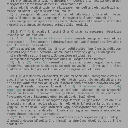
28. §
A támogatásról szóló határozatnak – ideértve a termeléstől elválasztott
támogatások esetén hozott döntést is – tartalmaznia kell:
a)
az adott támogatási jogcím vonatkozásában igényelt területet, állatlétszámot,
történelmi bázist, kiegészítő történelmi bázist,
b)
a támogatás alapjául szolgáló terület, állatlétszám, történelmi bázis,
kiegészítő történelmi bázis vagy egyéni támogatási felsőhatár mértékét, és
c)
a támogatás összegét, az annak kiszámítása során alkalmazott visszaosztás
mértékét és a támogatási összeget érintő csökkentések okait.
58
29. §
(1)
A támogatás kifizetéséről a Kincstár az esetleges köztartozás
levonása mellett intézkedik.
(2)
A
7. § (1) bekezdés c) és e) pontja
szerinti támogatási jogcímekhez
kapcsolódó átruházás esetén az átruházó által igényelt támogatás az átvevőnek
kerül kifizetésre, ha az átvevő
59
a)
az átruházást követő tizenöt napon belül elektronikus úton, ügyfélkapun
keresztül bejelenti a Kincstárnak az átruházás tényét és igényli a támogatást,
b)
mellékeli az átruházásról szóló szerződés másolatát, és
c)
teljesíti a támogatás igénybevételéhez szükséges összes feltételt.
(3)
Ha a
(2) bekezdés
szerinti átruházás az átvevő egyéb támogatási
kérelmével kapcsolatos feltételek teljesítését kedvezőtlenül érinti, az átruházott
állatokat az adott tárgyévben különálló gazdaságnak kell tekinteni.
30. §
(1)
A termeléstől elválasztott, történelmi bázis alapú támogatás esetén az
adott évi támogatás kifizetése a történelmi bázis jogosultság megállapítására és
annak nyilvántartásában az ügyfél részére történő átvezetés alapjául szolgáló,
jóváhagyott kérelem alapján történik. A
7. § (1) bekezdés a)–b), d), f)–h)
pontjában
meghatározott támogatás a történelmi bázissal, illetve kiegészítő
történelmi bázissal rendelkező mezőgazdasági termelőnek kerül kifizetésre,
figyelembe véve a Bázisrendeletben foglalt ügyleti határidőket.
(2)
A támogatást az a mezőgazdasági termelő is igényelheti, valamint a
támogatás annak a mezőgazdasági termelőnek is kifizetésre kerülhet, amely,
vagy aki felszámolási, végelszámolási vagy adósságrendezési eljárás alatt áll,
feltéve, hogy az e rendeletben, továbbá az Egységes kérelem rendeletben
meghatározott feltételeknek megfelel.
60
(3)
Ha e rendelet másként nem rendelkezik, a támogatásra jogosultnak járó
támogatási összeg kifizetéséről a Kincstár a tárgyévet követő év július 31-éig
döntést hoz.