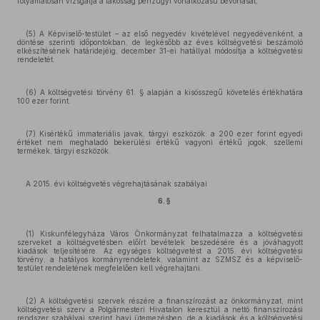
folyamatosan vizsgálja a lakosság pénzügyi vonatkozású bevonását,
(5) A Képviselő-testület – az első negyedév kivételével negyedévenként, a
döntése szerinti időpontokban, de legkésőbb az éves költségvetési beszámoló
elkészítésének határidejéig, december 31-ei hatállyal módosítja a költségvetési
rendeletét.
(6) A költségvetési törvény 61. § alapján a kisösszegű követelés értékhatára
100 ezer forint.
(7) Kisértékű immateriális javak, tárgyi eszközök: a 200 ezer forint egyedi
értéket nem meghaladó bekerülési értékű vagyoni értékű jogok, szellemi
termékek, tárgyi eszközök.
A 2015. évi költségvetés végrehajtásának szabályai
6. §
(1) Kiskunfélegyháza Város Önkormányzat felhatalmazza a költségvetési
szerveket a költségvetésben előírt bevételek beszedésére és a jóváhagyott
kiadások teljesítésére. Az egységes költségvetést a 2015. évi költségvetési
törvény, a hatályos kormányrendeletek, valamint az SZMSZ és a képviselő-
testület rendeletének megfelelően kell végrehajtani.
(2) A költségvetési szervek részére a finanszírozást az önkormányzat, mint
költségvetési szerv a Polgármesteri Hivatalon keresztül a nettó finanszírozási
rendszer szabályai szerint havi ütemezésben, de a kiadások és a költségvetési