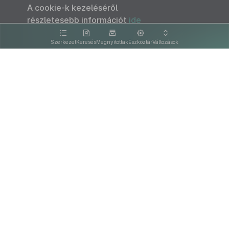
A cookie-k kezeléséről
részletesebb információt
ide
kattintva olvashat.
Szerkezet
Keresés
Megnyitottak
Eszköztár
Változások
Kapcsolat
Felhasználási feltételek
PDF
Akadálymentesítési nyilatkozat