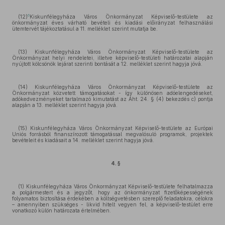
6
(12)
Kiskunfélegyháza Város Önkormányzat Képviselő-testülete az
önkormányzat éves várható bevételi és kiadási előirányzat felhasználási
ütemtervét tájékoztatásul a 11. melléklet szerint mutatja be.
(13) Kiskunfélegyháza Város Önkormányzat Képviselő-testülete az
Önkormányzat helyi rendeletei, illetve képviselő-testületi határozatai alapján
nyújtott kölcsönök lejárat szerinti bontását a 12. melléklet szerint hagyja jóvá.
(14) Kiskunfélegyháza Város Önkormányzat Képviselő-testülete az
Önkormányzat közvetett támogatásokat - így különösen adóelengedéseket,
adókedvezményeket tartalmazó kimutatást az Áht. 24. § (4) bekezdés c) pontja
alapján a 13. melléklet szerint hagyja jóvá.
(15) Kiskunfélegyháza Város Önkormányzat Képviselő-testülete az Európai
Uniós forrásból finanszírozott támogatással megvalósuló programok, projektek
bevételeit és kiadásait a 14. melléklet szerint hagyja jóvá.
4. §
(1) Kiskunfélegyháza Város Önkormányzat Képviselő-testülete felhatalmazza
a polgármestert és a jegyzőt, hogy az önkormányzat fizetőképességének
folyamatos biztosítása érdekében a költségvetésben szereplő feladatokra, célokra
– amennyiben szükséges - likvid hitelt vegyen fel, a képviselő-testület erre
vonatkozó külön határozata értelmében.