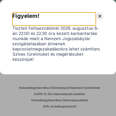
Nemzeti
Jogszabálytár
+
Figyelem!
Kiskunfélegyháza Város
Tisztelt Felhasználóink! 2026. augusztus 8-
án 22:00 és 22:30 óra között karbantartási
Önkormányzat Képviselő-
munkák miatt a Nemzeti Jogszabálytár
testületének 5/2015.(II.6.)
szolgáltatásában átmeneti
önkormányzati rendelete
kapcsolatmegszakadásokra lehet számítani.
Szíves türelmüket és megértésüket
Kiskunfélegyháza Város Önkormányzatának
köszönjük!
2015. évi költségvetéséről
Hatályos: 2016. 02. 05. –
Kiskunfélegyháza Város Önkormányzat Képviselő-testületének
5/2015. (II. 06.) önkormányzati rendelete
Kiskunfélegyháza Város Önkormányzatának
2015. évi költségvetéséről