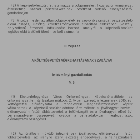
(2) A képviselő-testület felhatalmazza a polgármestert, hogy az önkormányzat
átmenetileg szabad pénzeszközeinek betétként történő elhelyezéséről
gondoskodjon.
(3) A polgármester az állampolgárok élet- és vagyonbiztonságát veszélyeztető
elemi csapás, illetőleg következményeinek elhárítása érdekében (veszély
helyzetben) átmeneti intézkedést hozhat, amelyről a képviselő-testület
legközelebbi testületi ülésén be kell számolnia.
III. fejezet
A KÖLTSÉGVETÉS VÉGREHAJTÁSÁNAK SZABÁLYAI
Intézményi gazdálkodás
5. §
(1) Kiskunfélegyháza Város Önkormányzat Képviselő-testülete az
önkormányzat fenntartásában működő, 2. §-ban szereplő intézmények 2015. évi
költségvetési előirányzatai a rendeletben meghatározottakhoz képest
változhatnak a képviselő-testület döntése értelmében: a jóváhagyott bevételi
előirányzatain felüli többletbevétel, a felülvizsgált és a jóváhagyott előző évi
pénzmaradvány összegével, továbbá a célfeladatokban megfogalmazott
előirányzatok összegével.
(2) Az önállóan működő intézmények jóváhagyott előirányzatain felüli
többletbevételei az irányító szerv előzetes engedélyével, a felhasználásra