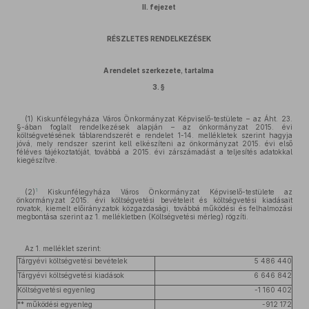
II. fejezet
RÉSZLETES RENDELKEZÉSEK
A rendelet szerkezete, tartalma
3. §
(1) Kiskunfélegyháza Város Önkormányzat Képviselő-testülete – az Áht. 23.
§-ában foglalt rendelkezések alapján – az önkormányzat 2015. évi
költségvetésének táblarendszerét e rendelet 1-14. mellékletek szerint hagyja
jóvá, mely rendszer szerint kell elkészíteni az önkormányzat 2015. évi első
féléves tájékoztatóját, továbbá a 2015. évi zárszámadást a teljesítés adatokkal
kiegészítve.
1
(2)
Kiskunfélegyháza Város Önkormányzat Képviselő-testülete az
önkormányzat 2015. évi költségvetési bevételeit és költségvetési kiadásait
rovatok, kiemelt előirányzatok közgazdasági, továbbá működési és felhalmozási
megbontása szerint az 1. mellékletben (Költségvetési mérleg) rögzíti.
Az 1. melléklet szerint:
Tárgyévi költségvetési bevételek
5 486 440
Tárgyévi költségvetési kiadások
6 646 842
Költségvetési egyenleg
-1 160 402
** működési egyenleg
-912 172