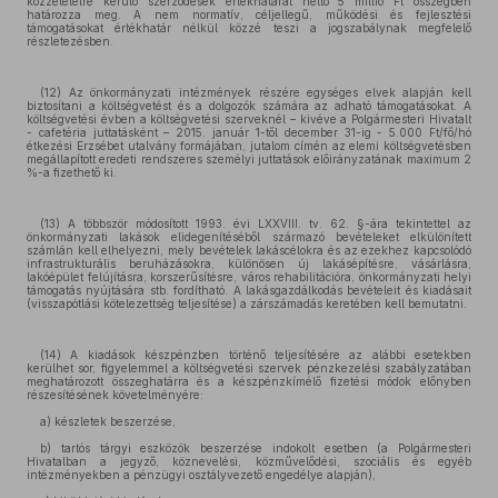
közzétételre kerülő szerződések értékhatárát nettó 5 millió Ft összegben
határozza meg. A nem normatív, céljellegű, működési és fejlesztési
támogatásokat értékhatár nélkül közzé teszi a jogszabálynak megfelelő
részletezésben.
(12) Az önkormányzati intézmények részére egységes elvek alapján kell
biztosítani a költségvetést és a dolgozók számára az adható támogatásokat. A
költségvetési évben a költségvetési szerveknél – kivéve a Polgármesteri Hivatalt
- cafetéria juttatásként – 2015. január 1-től december 31-ig - 5.000 Ft/fő/hó
étkezési Erzsébet utalvány formájában, jutalom címén az elemi költségvetésben
megállapított eredeti rendszeres személyi juttatások előirányzatának maximum 2
%-a fizethető ki.
(13) A többször módosított 1993. évi LXXVIII. tv. 62. §-ára tekintettel az
önkormányzati lakások elidegenítéséből származó bevételeket elkülönített
számlán kell elhelyezni, mely bevételek lakáscélokra és az ezekhez kapcsolódó
infrastrukturális beruházásokra, különösen új lakásépítésre, vásárlásra,
lakóépület felújításra, korszerűsítésre, város rehabilitációra, önkormányzati helyi
támogatás nyújtására stb. fordítható. A lakásgazdálkodás bevételeit és kiadásait
(visszapótlási kötelezettség teljesítése) a zárszámadás keretében kell bemutatni.
(14) A kiadások készpénzben történő teljesítésére az alábbi esetekben
kerülhet sor, figyelemmel a költségvetési szervek pénzkezelési szabályzatában
meghatározott összeghatárra és a készpénzkímélő fizetési módok előnyben
részesítésének követelményére:
a) készletek beszerzése,
b) tartós tárgyi eszközök beszerzése indokolt esetben (a Polgármesteri
Hivatalban a jegyző, köznevelési, közművelődési, szociális és egyéb
intézményekben a pénzügyi osztályvezető engedélye alapján),