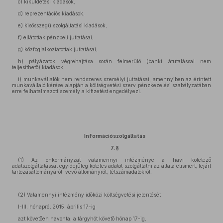
c) kiküldetési kiadások,
d) reprezentációs kiadások,
e) kisösszegű szolgáltatási kiadások,
f) ellátottak pénzbeli juttatásai,
g) közfoglalkoztatottak juttatásai,
h) pályázatok végrehajtása során felmerülő (banki átutalással nem
teljesíthető) kiadások,
i) munkavállalók nem rendszeres személyi juttatásai, amennyiben az érintett
munkavállaló kérése alapján a költségvetési szerv pénzkezelési szabályzatában
erre felhatalmazott személy a kifizetést engedélyezi.
Információszolgáltatás
7. §
(1) Az önkormányzat valamennyi intézménye a havi kötelező
adatszolgáltatással egyidejűleg köteles adatot szolgáltatni az általa elismert, lejárt
tartozásállományáról, vevő állományról, létszámadatokról.
(2) Valamennyi intézmény időközi költségvetési jelentését
I-III. hónapról 2015. április 17-ig
azt követően havonta, a tárgyhót követő hónap 17-ig,