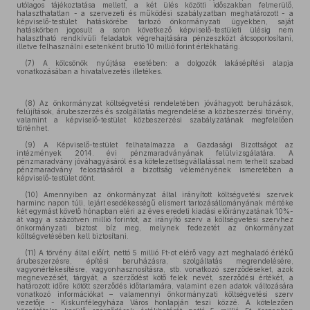
utólagos tájékoztatása mellett, a két ülés közötti időszakban felmerülő,
halaszthatatlan - a szervezeti és működési szabályzatban meghatározott - a
képviselő-testület hatáskörébe tartozó önkormányzati ügyekben, saját
hatáskörben jogosult a soron következő képviselő-testületi ülésig nem
halasztható rendkívüli feladatok végrehajtására pénzeszközt átcsoportosítani,
illetve felhasználni esetenként bruttó 10 millió forint értékhatárig.
(7) A kölcsönök nyújtása esetében: a dolgozók lakásépítési alapja
vonatkozásában a hivatalvezetés illetékes.
(8) Az önkormányzat költségvetési rendeletében jóváhagyott beruházások,
felújítások, árubeszerzés és szolgáltatás megrendelése a közbeszerzési törvény,
valamint a képviselő-testület közbeszerzési szabályzatának megfelelően
történhet.
(9) A Képviselő-testület felhatalmazza a Gazdasági Bizottságot az
intézmények 2014. évi pénzmaradványának felülvizsgálatára. A
pénzmaradvány jóváhagyásáról és a kötelezettségvállalással nem terhelt szabad
pénzmaradvány felosztásáról a bizottság véleményének ismeretében a
képviselő-testület dönt.
(10) Amennyiben az önkormányzat által irányított költségvetési szervek
harminc napon túli, lejárt esedékességű elismert tartozásállományának mértéke
két egymást követő hónapban eléri az éves eredeti kiadási előirányzatának 10%-
át vagy a százötven millió forintot, az irányító szerv a költségvetési szervhez
önkormányzati biztost bíz meg, melynek fedezetét az önkormányzat
költségvetésében kell biztosítani.
(11) A törvény által előírt, nettó 5 millió Ft-ot elérő vagy azt meghaladó értékű
árubeszerzésre, építési beruházásra, szolgáltatás megrendelésére,
vagyonértékesítésre, vagyonhasznosításra, stb. vonatkozó szerződéseket, azok
megnevezését, tárgyát, a szerződést kötő felek nevét, szerződési értékét, a
határozott időre kötött szerződés időtartamára, valamint ezen adatok változására
vonatkozó információkat – valamennyi önkormányzati költségvetési szerv
vezetője - Kiskunfélegyháza Város honlapján teszi közzé. A kötelezően