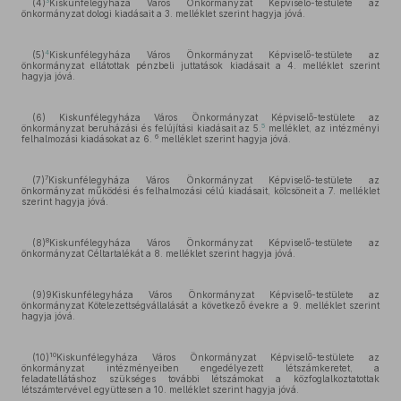
3
(4)
Kiskunfélegyháza Város Önkormányzat Képviselő-testülete az
önkormányzat dologi kiadásait a 3. melléklet szerint hagyja jóvá.
4
(5)
Kiskunfélegyháza Város Önkormányzat Képviselő-testülete az
önkormányzat ellátottak pénzbeli juttatások kiadásait a 4. melléklet szerint
hagyja jóvá.
(6) Kiskunfélegyháza Város Önkormányzat Képviselő-testülete az
5
önkormányzat beruházási és felújítási kiadásait az 5.
melléklet, az intézményi
6
felhalmozási kiadásokat az 6.
melléklet szerint hagyja jóvá.
7
(7)
Kiskunfélegyháza Város Önkormányzat Képviselő-testülete az
önkormányzat működési és felhalmozási célú kiadásait, kölcsöneit a 7. melléklet
szerint hagyja jóvá.
8
(8)
Kiskunfélegyháza Város Önkormányzat Képviselő-testülete az
önkormányzat Céltartalékát a 8. melléklet szerint hagyja jóvá.
(9)9Kiskunfélegyháza Város Önkormányzat Képviselő-testülete az
önkormányzat Kötelezettségvállalását a következő évekre a 9. melléklet szerint
hagyja jóvá.
10
(10)
Kiskunfélegyháza Város Önkormányzat Képviselő-testülete az
önkormányzat intézményeiben engedélyezett létszámkeretet, a
feladatellátáshoz szükséges további létszámokat a közfoglalkoztatottak
létszámtervével együttesen a 10. melléklet szerint hagyja jóvá.