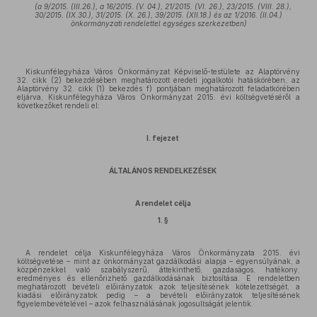
(a 9/2015. (III.26.), a 16/2015. (V. 04.), 21/2015. (VI. 26.), 23/2015. (VIII. 28.),
30/2015. (IX.30.), 31/2015. (X. 26.), 39/2015. (XII.18.) és az 1/2016. (II.04.)
önkormányzati rendelettel egységes szerkezetben)
Kiskunfélegyháza Város Önkormányzat Képviselő-testülete az Alaptörvény
32. cikk (2) bekezdésében meghatározott eredeti jogalkotói hatáskörében, az
Alaptörvény 32. cikk (1) bekezdés f) pontjában meghatározott feladatkörében
eljárva, Kiskunfélegyháza Város Önkormányzat 2015. évi költségvetéséről a
következőket rendeli el:
I. fejezet
ÁLTALÁNOS RENDELKEZÉSEK
A rendelet célja
1. §
A rendelet célja Kiskunfélegyháza Város Önkormányzata 2015. évi
költségvetése – mint az önkormányzat gazdálkodási alapja – egyensúlyának, a
közpénzekkel való szabályszerű, áttekinthető, gazdaságos, hatékony,
eredményes és ellenőrizhető gazdálkodásának biztosítása. E rendeletben
meghatározott bevételi előirányzatok azok teljesítésének kötelezettségét, a
kiadási előirányzatok pedig – a bevételi előirányzatok teljesítésének
figyelembevételével – azok felhasználásának jogosultságát jelentik.