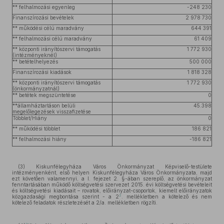
** felhalmozási egyenleg
-248 230
Finanszírozási bevételek
2 978 730
** működési célú maradvány
644 391
** felhalmozási célú maradvány
61 409
** központi irányítószervi támogatás
1 772 930
(intézményeknél)
** betételhelyezés
500 000
Finanszírozási kiadások
1 818 328
** központi irányítószervi támogatás
1 772 930
(önkormányzatnál)
** betétek megszüntetése
0
**államháztartáson belüli
45.398
megelőlegezések visszafizetése
Többlet/Hiány
0
** működési többlet
186 821
** felhalmozási hiány
-186 821
(3) Kiskunfélegyháza Város Önkormányzat Képviselő-testülete
intézményenként, első helyen Kiskunfélegyháza Város Önkormányzata, majd
ezt követően valamennyi, a I. fejezet 2. §-ában szereplő, az önkormányzat
fenntartásában működő költségvetési szervezet 2015. évi költségvetési bevételeit
és költségvetési kiadásait – rovatok, előirányzat-csoportok, kiemelt előirányzatok
2
közgazdasági megbontása szerint - a 2
. mellékletben a kötelező és nem
kötelező feladatok részletezését a 2/a. mellékletben rögzíti.