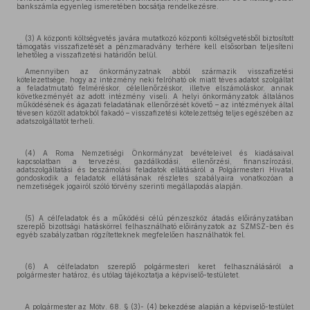
bankszámla egyenleg ismeretében bocsátja rendelkezésre.
(3) A központi költségvetés javára mutatkozó központi költségvetésből biztosított
támogatás visszafizetését a pénzmaradvány terhére kell elsősorban teljesíteni
lehetőleg a visszafizetési határidőn belül.
Amennyiben az önkormányzatnak abból származik visszafizetési
kötelezettsége, hogy az intézmény neki felróható ok miatt téves adatot szolgáltat
a feladatmutató felméréskor, célellenőrzéskor, illetve elszámoláskor, annak
következményét az adott intézmény viseli. A helyi önkormányzatok általános
működésének és ágazati feladatának ellenőrzését követő – az intézmények által
tévesen közölt adatokból fakadó – visszafizetési kötelezettség teljes egészében az
adatszolgáltatót terheli.
(4) A Roma Nemzetiségi Önkormányzat bevételeivel és kiadásaival
kapcsolatban a tervezési, gazdálkodási, ellenőrzési, finanszírozási,
adatszolgáltatási és beszámolási feladatok ellátásáról a Polgármesteri Hivatal
gondoskodik a feladatok ellátásának részletes szabályaira vonatkozóan a
nemzetiségek jogairól szóló törvény szerinti megállapodás alapján.
(5) A célfeladatok és a működési célú pénzeszköz átadás előirányzatában
szereplő bizottsági hatáskörrel felhasználható előirányzatok az SZMSZ-ben és
egyéb szabályzatban rögzítetteknek megfelelően használhatók fel.
(6) A célfeladaton szereplő polgármesteri keret felhasználásáról a
polgármester határoz, és utólag tájékoztatja a képviselő-testületet.
A polgármester az Mötv. 68. § (3)- (4) bekezdése alapján a képviselő-testület