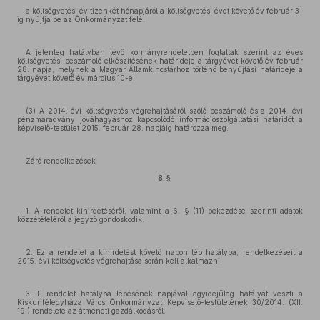
a költségvetési év tizenkét hónapjáról a költségvetési évet követő év február 3-
ig nyújtja be az Önkormányzat felé.
A jelenleg hatályban lévő kormányrendeletben foglaltak szerint az éves
költségvetési beszámoló elkészítésének határideje a tárgyévet követő év február
28. napja, melynek a Magyar Államkincstárhoz történő benyújtási határideje a
tárgyévet követő év március 10-e.
(3) A 2014. évi költségvetés végrehajtásáról szóló beszámoló és a 2014. évi
pénzmaradvány jóváhagyáshoz kapcsolódó információszolgáltatási határidőt a
képviselő-testület 2015. február 28. napjáig határozza meg.
Záró rendelkezések
8. §
1. A rendelet kihirdetéséről, valamint a 6. § (11) bekezdése szerinti adatok
közzétételéről a jegyző gondoskodik.
2. Ez a rendelet a kihirdetést követő napon lép hatályba, rendelkezéseit a
2015. évi költségvetés végrehajtása során kell alkalmazni.
3. E rendelet hatályba lépésének napjával egyidejűleg hatályát veszti a
Kiskunfélegyháza Város Önkormányzat Képviselő-testületének 30/2014. (XII.
19.) rendelete az átmeneti gazdálkodásról.