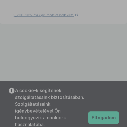
5_2015. 2015. évi ktgv. rendelet mellékletei
A cookie-k segítenek
szolgáltatásaink biztosításában.
Szolgáltatásaink
igénybevételével Ön
beleegyezik a cookie-k
Elfogadom
használatába.