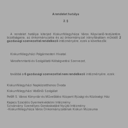
A rendelet hatálya
2. §
A rendelet hatálya kiterjed Kiskunfélegyháza Város Képviselő-testületére,
bizottságaira, az önkormányzatra és az önkormányzat irányításában működő
2
gazdasági szervezettel rendelkező
intézményére, ezek a következők:
Kiskunfélegyházi Polgármesteri Hivatal
Városfenntartó és Szolgáltató Költségvetési Szervezet,
továbbá a
6 gazdasági szervezettel nem rendelkező
intézményére, ezek:
Kiskunfélegyházi Napköziotthonos Óvoda
Kiskunfélegyházi Védőnői Szolgálat
Petőfi S. Városi Könyvtár és Művelődési Központ Ifjúsági és Közösségi Ház
Kapocs Szociális Gyermekvédelmi Intézmény
Szivárvány Személyes Gondoskodást Nyújtó Intézmény
-Kiskunfélegyháza Város Önkormányzatának Kiskun Múzeuma