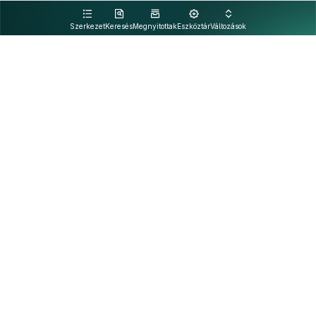
kattintva olvashat.
Szerkezet
Keresés
Megnyitottak
Eszköztár
Változások
Kapcsolat
Felhasználási feltételek
PDF
Akadálymentesítési nyilatkozat
Adatkezelési tájékoztató