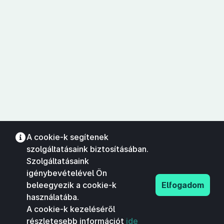
A cookie-k segítenek
szolgáltatásaink biztosításában.
Szolgáltatásaink
igénybevételével Ön
beleegyezik a cookie-k
Elfogadom
használatába.
A cookie-k kezeléséről
részletesebb információt
ide