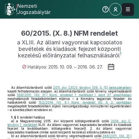
Nemzeti
Jogszabálytár
60/2015. (X. 8.) NFM rendelet
a XLIII. Az állami vagyonnal kapcsolatos
bevételek és kiadások fejezet központi
1
kezelésű előirányzatai felhasználásáról
Hatályos: 2015. 10. 09. – 2016. 06. 27.
Az államháztartásról szóló
2011. évi CXCV. törvény 109. § (5) bekezdésében
kapott felhatalmazás alapján, az államháztartásról szóló törvény végrehajtásáról
szóló
368/2011. (XII. 31.) Korm. rendelet 1. melléklet I. pont 27. alpontjában
meghatározott feladatkörömben eljárva – a Kormány tagjainak feladat- és
hatásköréről szóló
152/2014. (VI. 6.) Korm. rendelet 90. § 2. pontjában
megállapított feladatkörében eljáró nemzetgazdasági miniszterrel egyetértésben
– a következőket rendelem el:
1. §
E rendelet hatálya
a)
a Magyarország 2015. évi központi költségvetéséről szóló
2014. évi C.
törvény 1. melléklet
XLIII. Az állami vagyonnal kapcsolatos bevételek és kiadások
fejezet (a továbbiakban: költségvetési fejezet), 2. Az állami vagyonnal
kapcsolatos kiadások címbe sorolt központi kezelésű előirányzatokra és
b)
az államháztartásról szóló törvény végrehajtásáról szóló
368/2011. (XII. 31.)