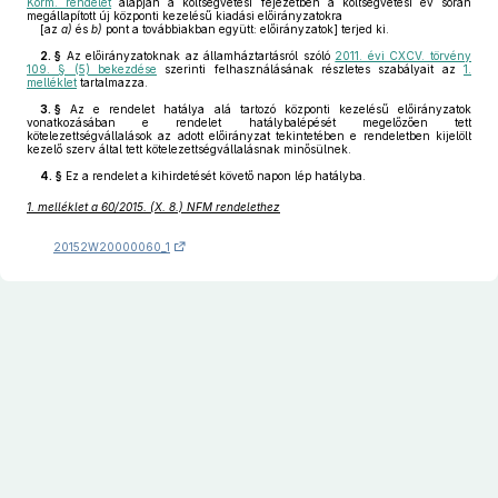
Korm. rendelet
alapján a költségvetési fejezetben a költségvetési év során
megállapított új központi kezelésű kiadási előirányzatokra
[az
a)
és
b)
pont a továbbiakban együtt: előirányzatok] terjed ki.
2. §
Az előirányzatoknak az államháztartásról szóló
2011. évi CXCV. törvény
109. § (5) bekezdése
szerinti felhasználásának részletes szabályait az
1.
melléklet
tartalmazza.
3. §
Az e rendelet hatálya alá tartozó központi kezelésű előirányzatok
vonatkozásában e rendelet hatálybalépését megelőzően tett
kötelezettségvállalások az adott előirányzat tekintetében e rendeletben kijelölt
kezelő szerv által tett kötelezettségvállalásnak minősülnek.
4. §
Ez a rendelet a kihirdetését követő napon lép hatályba.
1. melléklet a 60/2015. (X. 8.) NFM rendelethez
20152W20000060_1