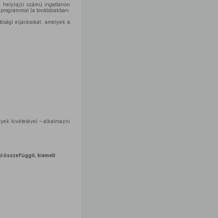
 helyrajzi számú ingatlanon
 programmal (a továbbiakban:
ósági eljárásokat, amelyek a
yek kivételével – alkalmazni
l összefüggő, kiemelt