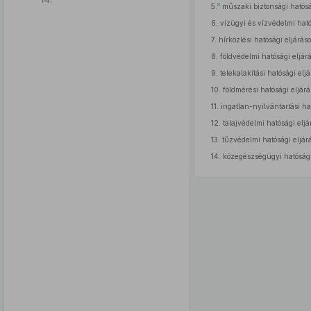
8
5.
műszaki biztonsági hatóság
6.
vízügyi és vízvédelmi ható
7.
hírközlési hatósági eljáráso
8.
földvédelmi hatósági eljárá
9.
telekalakítási hatósági eljá
10.
földmérési hatósági eljárá
11.
ingatlan-nyilvántartási hat
12.
talajvédelmi hatósági eljá
13.
tűzvédelmi hatósági eljár
14.
közegészségügyi hatósági 