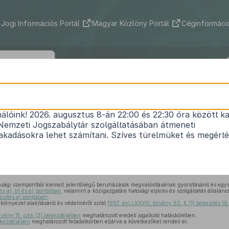
Jogi Információs Portál
Magyar Közlöny Portál
Céginformáció
63/2015. (III. 24.) Korm. rendelet
nálóink! 2026. augusztus 8-án 22:00 és 22:30 óra között ka
Zemplén Megyei Büntetés-végrehajtási Intézet s
Nemzeti Jogszabálytár szolgáltatásában átmeneti
eruházással összefüggő közigazgatási hatósági üg
kadásokra lehet számítani. Szíves türelmüket és megért
gű üggyé nyilvánításáról és az eljáró hatóságok kij
Hatályos: 2024. 10. 01. –
gi szempontból kiemelt jelentőségű beruházások megvalósításának gyorsításáról és egys
és a), b) és e) pontjában
, valamint a közigazgatási hatósági eljárás és szolgáltatás általáno
kezdés a) pontjában
,
 környezet alakításáról és védelméről szóló
1997. évi LXXVIII. törvény 62. § (1) bekezdés 16.
,
rvény 15. cikk (3) bekezdésében
meghatározott eredeti jogalkotó hatáskörében,
bekezdésében
meghatározott feladatkörben eljárva a következőket rendeli el: