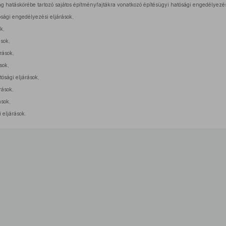
 hatáskörébe tartozó sajátos építményfajtákra vonatkozó építésügyi hatósági engedélyezés
sági engedélyezési eljárások,
k,
sok,
rások,
sok,
ósági eljárások,
rások,
ások,
eljárások.