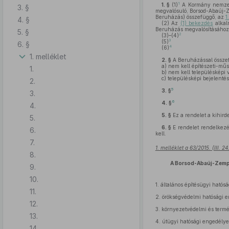
1
1. §
(1)
A Kormány nemzetg
3. §
megvalósuló, Borsod-Abaúj-Z
Beruházás) összefüggő, az
1
4. §
(2)
Az
(1) bekezdés
alkal
Beruházás megvalósításához
5. §
2
(3)–(4)
3
(5)
6. §
4
(6)
1. melléklet
2. §
A Beruházással össze
a)
nem kell építészeti-műs
1.
b)
nem kell településképi v
c)
településképi bejelentés
2.
5
3. §
3.
6
4. §
4.
5. §
Ez a rendelet a kihird
5.
6. §
E rendelet rendelkezé
6.
kell.
7.
1. melléklet a 63/2015. (III. 
8.
A Borsod-Abaúj-Zempl
9.
10.
1.
általános építésügyi hatósá
11.
2.
örökségvédelmi hatósági eng
12.
3.
környezetvédelmi és termés
13.
4.
útügyi hatósági engedélyez
14.