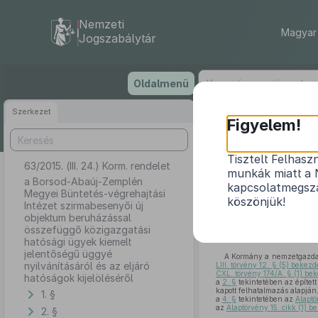
Nemzeti
Magyar 
Jogszabálytár
Ugrás
Oldalmenü
a
tartalomra
Szerkezet
Figyelem!
Tisztelt Felhasz
63/2015. (III. 24.) Korm. rendelet
a Borsod-Abaúj-
munkák miatt a 
objektum b
a Borsod-Abaúj-Zemplén
kapcsolatmegsza
Megyei Büntetés-végrehajtási
jelentősé
köszönjük!
Intézet szirmabesenyői új
objektum beruházással
összefüggő közigazgatási
hatósági ügyek kiemelt
jelentőségű üggyé
A Kormány a nemzetgazdasá
nyilvánításáról és az eljáró
LIII. törvény 12. § (5) bekezd
CXL. törvény 174/A. § (1) be
hatóságok kijelöléséről
a
2. §
tekintetében az épített
kapott felhatalmazás alapján
1. §
a
4. §
tekintetében az
Alaptö
az
Alaptörvény 15. cikk (1) 
2. §