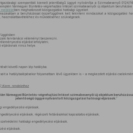
azdasági szempontból kiemelt jelentőségű üggyé nyilvánítja a Szirmabesenyő 0124/16
emplén Vármegyei Büntetés-végrehajtási Intézet szirmabesenyői új objektum beruházási
. melléklet
ben meghatározott közigazgatási hatósági ügyeket.
mazásában a beruházással összefüggőnek kell tekinteni mindazokat a közigazgatási hat
, használatbavételéhez és működéséhez szükségesek.
függésben
zaki tervtanácsi véleményt beszerezni,
éleményezési eljárást lefolytatni,
i eljárásnak nincs helye.
etését követő napon lép hatályba.
seit a hatálybalépésekor folyamatban lévő ügyekben is – a megkezdett eljárási cselekmén
24.) Korm. rendelethez
én Vármegyei Büntetés-végrehajtási Intézet szirmabesenyői új objektum beruházássa
7
jelentőségű üggyé nyilvánított közigazgatási hatósági eljárások:
gi engedélyezési eljárások,
edélyezési eljárások, régészeti feltárásokkal kapcsolatos eljárások,
zetvédelmi hatósági engedélyezési eljárások,
ési eljárások,