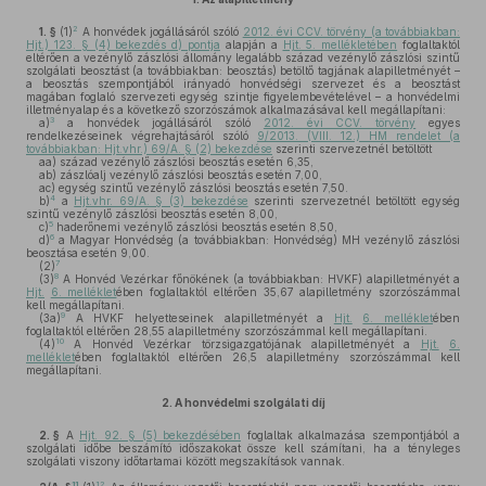
2
1. §
(1)
A honvédek jogállásáról szóló
2012. évi CCV. törvény (a továbbiakban:
Hjt.) 123. § (4) bekezdés d) pontja
alapján a
Hjt. 5. mellékletében
foglaltaktól
eltérően a vezénylő zászlósi állomány legalább század vezénylő zászlósi szintű
szolgálati beosztást (a továbbiakban: beosztás) betöltő tagjának alapilletményét –
a beosztás szempontjából irányadó honvédségi szervezet és a beosztást
magában foglaló szervezeti egység szintje figyelembevételével – a honvédelmi
illetményalap és a következő szorzószámok alkalmazásával kell megállapítani:
3
a)
a honvédek jogállásáról szóló
2012. évi CCV. törvény
egyes
rendelkezéseinek végrehajtásáról szóló
9/2013. (VIII. 12.) HM rendelet (a
továbbiakban: Hjt.vhr.) 69/A. § (2) bekezdése
szerinti szervezetnél betöltött
aa)
század vezénylő zászlósi beosztás esetén 6,35,
ab)
zászlóalj vezénylő zászlósi beosztás esetén 7,00,
ac)
egység szintű vezénylő zászlósi beosztás esetén 7,50.
4
b)
a
Hjt.vhr. 69/A. § (3) bekezdése
szerinti szervezetnél betöltött egység
szintű vezénylő zászlósi beosztás esetén 8,00,
5
c)
haderőnemi vezénylő zászlósi beosztás esetén 8,50,
6
d)
a Magyar Honvédség (a továbbiakban: Honvédség) MH vezénylő zászlósi
beosztása esetén 9,00.
7
(2)
8
(3)
A Honvéd Vezérkar főnökének (a továbbiakban: HVKF) alapilletményét a
Hjt.
6. melléklet
ében foglaltaktól eltérően 35,67 alapilletmény szorzószámmal
kell megállapítani.
9
(3a)
A HVKF helyetteseinek alapilletményét a
Hjt.
6. melléklet
ében
foglaltaktól eltérően 28,55 alapilletmény szorzószámmal kell megállapítani.
10
(4)
A Honvéd Vezérkar törzsigazgatójának alapilletményét a
Hjt.
6.
melléklet
ében foglaltaktól eltérően 26,5 alapilletmény szorzószámmal kell
megállapítani.
2.
A honvédelmi szolgálati díj
2. §
A
Hjt. 92. § (5) bekezdésében
foglaltak alkalmazása szempontjából a
szolgálati időbe beszámító időszakokat össze kell számítani, ha a tényleges
szolgálati viszony időtartamai között megszakítások vannak.
11
12