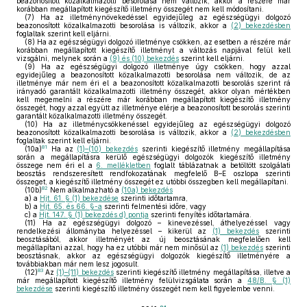
beazonosított közalkalmazotti besorolása nem változik, akkor a részére már
korábban megállapított kiegészítő illetmény összegét nem kell módosítani.
(7)
Ha az illetménynövekedéssel egyidejűleg az egészségügyi dolgozó
beazonosított közalkalmazotti besorolása is változik, akkor a
(2) bekezdésben
foglaltak szerint kell eljárni.
(8)
Ha az egészségügyi dolgozó illetménye csökken, az esetben a részére már
korábban megállapított kiegészítő illetményt a változás napjával felül kell
vizsgálni, melynek során a
(9) és (10) bekezdés
szerint kell eljárni.
(9)
Ha az egészségügyi dolgozó illetménye úgy csökken, hogy azzal
egyidejűleg a beazonosított közalkalmazotti besorolása nem változik, de az
illetménye már nem éri el a beazonosított közalkalmazotti besorolás szerint rá
irányadó garantált közalkalmazotti illetmény összegét, akkor olyan mértékben
kell megemelni a részére már korábban megállapított kiegészítő illetmény
összegét, hogy azzal együtt az illetménye elérje a beazonosított besorolás szerinti
garantált közalkalmazotti illetmény összegét.
(10)
Ha az illetménycsökkenéssel egyidejűleg az egészségügyi dolgozó
beazonosított közalkalmazotti besorolása is változik, akkor a
(2) bekezdésben
foglaltak szerint kell eljárni.
81
(10a)
Ha az
(1)–(10) bekezdés
szerinti kiegészítő illetmény megállapítása
során a megállapításra kerülő egészségügyi dolgozók kiegészítő illetmény
összege nem éri el a
6. mellékletben
foglalt táblázatnak a betöltött szolgálati
beosztás rendszeresített rendfokozatának megfelelő B–E oszlopa szerinti
összeget, a kiegészítő illetmény összegét ez utóbbi összegben kell megállapítani.
82
(10b)
Nem alkalmazható a
(10a) bekezdés
a)
a
Hjt. 61. § (1) bekezdése
szerinti időtartamra,
b)
a
Hjt. 65. és 66. §-a
szerinti felmentési időre, vagy
c)
a
Hjt. 147. § (1) bekezdés d) pontja
szerinti fenyítés időtartamára.
(11)
Ha az egészségügyi dolgozó – kinevezéssel, áthelyezéssel vagy
rendelkezési állományba helyezéssel – kikerül az
(1) bekezdés
szerinti
beosztásából, akkor illetményét az új beosztásának megfelelően kell
megállapítani azzal, hogy ha ez utóbbi már nem minősül az
(1) bekezdés
szerinti
beosztásnak, akkor az egészségügyi dolgozók kiegészítő illetményére a
továbbiakban már nem lesz jogosult.
83
(12)
Az
(1)–(11) bekezdés
szerinti kiegészítő illetmény megállapítása, illetve a
már megállapított kiegészítő illetmény felülvizsgálata során a
48/B. § (1)
bekezdése
szerinti kiegészítő illetmény összegét nem kell figyelembe venni.