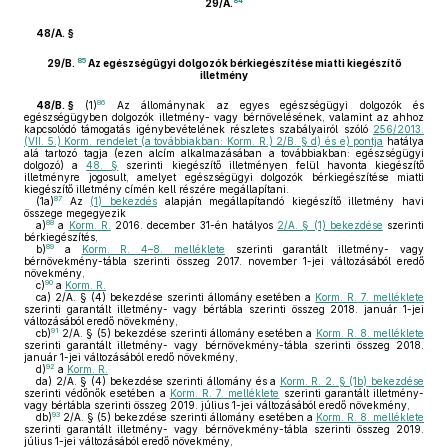
84
29/A.
48/A. §
85
29/B.
Az egészségügyi dolgozók bérkiegészítése miatti kiegészítő
illetmény
86
48/B. §
(1)
Az állománynak az egyes egészségügyi dolgozók és
egészségügyben dolgozók illetmény- vagy bérnövelésének, valamint az ahhoz
kapcsolódó támogatás igénybevételének részletes szabályairól szóló
256/2013.
(VII. 5.) Korm. rendelet (a továbbiakban: Korm. R.) 2/B. § d) és e) pontja
hatálya
alá tartozó tagja (ezen alcím alkalmazásában a továbbiakban: egészségügyi
dolgozó) a
48. §
szerinti kiegészítő illetményen felül havonta kiegészítő
illetményre jogosult, amelyet egészségügyi dolgozók bérkiegészítése miatti
kiegészítő illetmény címén kell részére megállapítani.
87
(1a)
Az
(1) bekezdés
alapján megállapítandó kiegészítő illetmény havi
összege megegyezik
88
a)
a
Korm. R.
2016. december 31-én hatályos
2/A. § (1) bekezdése
szerinti
bérkiegészítés,
89
b)
a
Korm. R. 4–8. melléklete
szerinti garantált illetmény- vagy
bérnövekmény-tábla szerinti összeg 2017. november 1-jei változásából eredő
növekmény,
90
c)
a
Korm. R.
ca)
2/A. § (4) bekezdése szerinti állomány esetében a
Korm. R. 7. melléklete
szerinti garantált illetmény- vagy bértábla szerinti összeg 2018. január 1-jei
változásából eredő növekmény,
91
cb)
2/A. § (5) bekezdése szerinti állomány esetében a
Korm. R. 8. melléklete
szerinti garantált illetmény- vagy bérnövekmény-tábla szerinti összeg 2018.
január 1-jei változásából eredő növekmény,
92
d)
a
Korm. R.
da)
2/A. § (4) bekezdése szerinti állomány és a
Korm. R. 2. § (1b) bekezdése
szerinti védőnők esetében a
Korm. R. 7. melléklete
szerinti garantált illetmény-
vagy bértábla szerinti összeg 2019. július 1-jei változásából eredő növekmény,
93
db)
2/A. § (5) bekezdése szerinti állomány esetében a
Korm. R. 8. melléklete
szerinti garantált illetmény- vagy bérnövekmény-tábla szerinti összeg 2019.
július 1-jei változásából eredő növekmény,