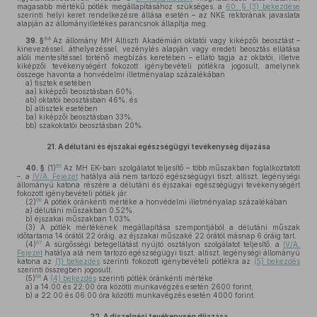
magasabb mértékű pótlék megállapításához szükséges, a
60. § (3) bekezdése
szerinti helyi keret rendelkezésre állása esetén – az NKE rektorának javaslata
alapján az állományilletékes parancsnok állapítja meg.
64
39. §
Az állomány MH Altiszti Akadémián oktatói vagy kiképzői beosztást –
kinevezéssel, áthelyezéssel, vezénylés alapján vagy eredeti beosztás ellátása
alóli mentesítéssel történő megbízás keretében – ellátó tagja az oktatói, illetve
kiképzői tevékenységért fokozott igénybevételi pótlékra jogosult, amelynek
összege havonta a honvédelmi illetményalap százalékában
a)
tisztek esetében
aa)
kiképzői beosztásban 60%,
ab)
oktatói beosztásban 46%, és
b)
altisztek esetében
ba)
kiképzői beosztásban 33%,
bb)
szakoktatói beosztásban 20%.
21.
A délutáni és éjszakai egészségügyi tevékenység díjazása
65
40. §
(1)
Az MH EK-ban szolgálatot teljesítő – több műszakban foglalkoztatott
–, a
IV/A. Fejezet
hatálya alá nem tartozó egészségügyi tiszt, altiszt, legénységi
állományú katona részére a délutáni és éjszakai egészségügyi tevékenységért
fokozott igénybevételi pótlék jár.
66
(2)
A pótlék óránkénti mértéke a honvédelmi illetményalap százalékában
a)
délutáni műszakban 0,52%,
b)
éjszakai műszakban 1,03%.
(3)
A pótlék mértékének megállapítása szempontjából a délutáni műszak
időtartama 14 órától 22 óráig, az éjszakai műszaké 22 órától másnap 6 óráig tart.
67
(4)
A sürgősségi betegellátást nyújtó osztályon szolgálatot teljesítő, a
IV/A.
Fejezet
hatálya alá nem tartozó egészségügyi tiszt, altiszt, legénységi állományú
katona az
(1) bekezdés
szerinti fokozott igénybevételi pótlékra az
(5) bekezdés
szerinti összegben jogosult.
68
(5)
A
(4) bekezdés
szerinti pótlék óránkénti mértéke
a)
a 14:00 és 22:00 óra közötti munkavégzés esetén 2600 forint,
b)
a 22:00 és 06:00 óra közötti munkavégzés esetén 4000 forint.
22.
A díszelgési tevékenység díjazása