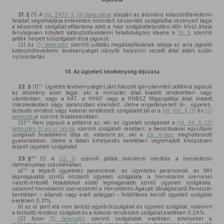
21. §
(1)
A
Hjt. 247/I. § (3) bekezdése
alapján az állomány katasztrófavédelmi
feladat végrehajtása érdekében elrendelt készenléti szolgálatba vezényelt tagja
a készenléti szolgálat időtartama alatt a napi szolgálatteljesítési időn kívül általa
ténylegesen kifejtett katasztrófavédelmi feladatvégzés idejére a
19. §
szerinti
pótlék helyett túlszolgálati díjra jogosult.
(2)
Az
(1) bekezdés
szerinti juttatás megállapításának alapja az arra jogosító
katasztrófavédelmi tevékenységet irányító helyszíni vezető által aláírt külön
nyilvántartás.
14.
Az ügyeleti tevékenység díjazása
42
22. §
(1)
Ügyeleti tevékenységért járó fokozott igénybevételi pótlékra jogosult
az állomány azon tagja, aki a miniszter által kiadott rendeletben vagy
utasításban, vagy a KÁT, a HVKF vagy a KNBSZ főigazgatója által kiadott
intézkedésben vagy parancsban elrendelt, illetve engedélyezett őr-, ügyeleti,
biztosító rendész vagy katonai rendészeti szolgálatot lát el a
Hjt.
105. § (1)
és
(2)
bekezdés
e szerinti feladatrendben.
43
(2)
Nem jogosult a pótlékra az, aki az ügyeleti szolgálatot a
Hjt. 94. § (2)
bekezdés b) és c) pontja
szerinti szolgálati rendben, a beosztásával együttjáró
szolgálati feladatként látja el, valamint az, aki a
26. §-ban
meghatározott
gyakorlatokon, illetve a tábori kihelyezés keretében végrehajtott kiképzésen
teljesít ügyeleti szolgálatot.
44
23. §
(1)
A
22. §
szerinti pótlék óránkénti mértéke a honvédelmi
illetményalap százalékában
45
a)
a légierő ügyeletes parancsnok, az ügyeletes parancsnok, az MH
legmagasabb szintű központi ügyeleti szolgálata, a honvédelmi szervezet
riasztó-értesítő feladatokat ellátó legmagasabb szintű ügyeleti szolgálata,
valamint honvédelmi szervezetnél a Honvédelmi Ágazati Válságkezelő Rendszer
keretében – állandó vagy eseti jelleggel – felállításra kerülő ügyeleti szolgálat
esetében 0,31%,
b)
az
a)
pont alá nem tartozó egyéb őrszolgálat és ügyeleti szolgálat, valamint
a biztosító rendész szolgálat és a katonai rendészeti szolgálat esetében 0,24%.
(2)
Azon
(1) bekezdés
szerinti szolgálatok esetében, amelyeket a