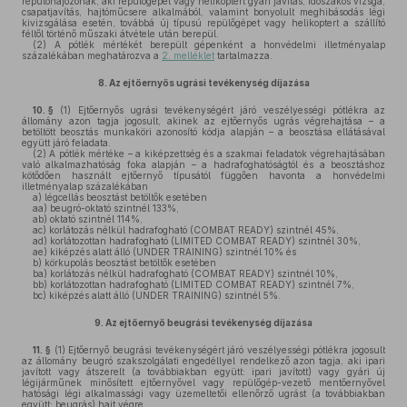
repülőhajózónak, aki repülőgépet vagy helikoptert gyári javítás, időszakos vizsga,
csapatjavítás, hajtóműcsere alkalmából, valamint bonyolult meghibásodás légi
kivizsgálása esetén, továbbá új típusú repülőgépet vagy helikoptert a szállító
féltől történő műszaki átvétele után berepül.
(2)
A pótlék mértékét berepült gépenként a honvédelmi illetményalap
százalékában meghatározva a
2. melléklet
tartalmazza.
8.
Az ejtőernyős ugrási tevékenység díjazása
10. §
(1)
Ejtőernyős ugrási tevékenységért járó veszélyességi pótlékra az
állomány azon tagja jogosult, akinek az ejtőernyős ugrás végrehajtása – a
betöltött beosztás munkaköri azonosító kódja alapján – a beosztása ellátásával
együtt járó feladata.
(2)
A pótlék mértéke – a kiképzettség és a szakmai feladatok végrehajtásában
való alkalmazhatóság foka alapján – a hadrafoghatóságtól és a beosztáshoz
kötődően használt ejtőernyő típusától függően havonta a honvédelmi
illetményalap százalékában
a)
légcellás beosztást betöltők esetében
aa)
beugró-oktató szintnél 133%,
ab)
oktató szintnél 114%,
ac)
korlátozás nélkül hadrafogható (COMBAT READY) szintnél 45%,
ad)
korlátozottan hadrafogható (LIMITED COMBAT READY) szintnél 30%,
ae)
kiképzés alatt álló (UNDER TRAINING) szintnél 10% és
b)
körkupolás beosztást betöltők esetében
ba)
korlátozás nélkül hadrafogható (COMBAT READY) szintnél 10%,
bb)
korlátozottan hadrafogható (LIMITED COMBAT READY) szintnél 7%,
bc)
kiképzés alatt álló (UNDER TRAINING) szintnél 5%.
9.
Az ejtőernyő beugrási tevékenység díjazása
11. §
(1)
Ejtőernyő beugrási tevékenységért járó veszélyességi pótlékra jogosult
az állomány beugró szakszolgálati engedéllyel rendelkező azon tagja, aki ipari
javított vagy átszerelt (a továbbiakban együtt: ipari javított) vagy gyári új
légijárműnek minősített ejtőernyővel vagy repülőgép-vezető mentőernyővel
hatósági légi alkalmassági vagy üzemeltetői ellenőrző ugrást (a továbbiakban
együtt: beugrás) hajt végre.