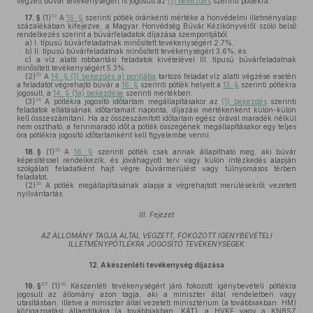
végzett búvár tevékenységért is jogosult az
(1) bekezdés
szerinti pótlékra.
32
17. §
(1)
A
16. §
szerinti pótlék óránkénti mértéke a honvédelmi illetményalap
százalékában kifejezve, a Magyar Honvédség Búvár Kézikönyvéről szóló belső
rendelkezés szerint a búvárfeladatok díjazása szempontjából
a)
I. típusú búvárfeladatnak minősített tevékenységért 2,7%,
b)
II. típusú búvárfeladatnak minősített tevékenységért 3,6%, és
c)
a víz alatti robbantási feladatok kivételével III. típusú búvárfeladatnak
minősített tevékenységért 5,3%.
33
(2)
A
14. § (1) bekezdés a) pontjába
tartozó feladat víz alatti végzése esetén
a feladatot végrehajtó búvár a
16. §
szerinti pótlék helyett a
13. §
szerinti pótlékra
jogosult, a
14. § (1a) bekezdése
szerinti mértékben.
34
(3)
A pótlékra jogosító időtartam megállapításakor az
(1) bekezdés
szerinti
feladatok ellátásának időtartamait naponta, díjazási mértékenként külön-külön
kell összeszámítani. Ha az összeszámított időtartam egész órával maradék nélkül
nem osztható, a fennmaradó időt a pótlék összegének megállapításakor egy teljes
óra pótlékra jogosító időtartamként kell figyelembe venni.
35
18. §
(1)
A
16. §
szerinti pótlék csak annak állapítható meg, aki búvár
képesítéssel rendelkezik, és jóváhagyott terv vagy külön intézkedés alapján
szolgálati feladatként hajt végre búvármerülést vagy túlnyomásos térben
feladatot.
36
(2)
A pótlék megállapításának alapja a végrehajtott merülésekről vezetett
nyilvántartás.
III. Fejezet
AZ ÁLLOMÁNY TAGJA ÁLTAL VÉGZETT, FOKOZOTT IGÉNYBEVÉTELI
ILLETMÉNYPÓTLÉKRA JOGOSÍTÓ TEVÉKENYSÉGEK
12.
A készenléti tevékenység díjazása
37
38
19. §
(1)
Készenléti tevékenységért járó fokozott igénybevételi pótlékra
jogosult az állomány azon tagja, aki a miniszter által rendeletben vagy
utasításban, illetve a miniszter által vezetett minisztérium (a továbbiakban: HM)
közigazgatási államtitkára (a továbbiakban: KÁT), a HVKF vagy a KNBSZ