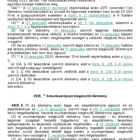
összeg 2022. január 1-jei változásából eredő növekmény
együttes összege határozza meg.
124
(3a)
A
(3) bekezdés c) pontjának
végrehajtása során 2017. november 1-jei
illetmény-növekményként az orvosok és fogorvosok esetében havi bruttó 50 000
Ft-ot, a gyógyszerészek esetében a
Korm. R. 5. mellékletében
a H fizetési
osztályhoz tartozó összegeket kell figyelembe venni.
125
(4)
A
(3) bekezdés
alkalmazásakor a
48. § (1a) bekezdése
, valamint a
Korm. R. 1. §-a
figyelembevételével kell eljárni.
(5)
Ha az állomány
(1) bekezdés
szerinti tagjának beazonosított
közalkalmazotti besorolása változik, a részére korábban az
(1) bekezdés
alapján
kiegészítő illetmény címén megállapított összeget a változás napjával felül kell
vizsgálni.
(6)
Ha az állomány
(1) bekezdés
szerinti tagja kikerül az
(1) bekezdés
hatálya
alá tartozó személyi körből, akkor az
(1) bekezdés
szerinti kiegészítő illetményre
a továbbiakban már nem lesz jogosult.
126
(7)
A
(3) bekezdés
2020. december 31-ét követő végrehajtása során a
Korm.
R.
a)
2/A. § (4) bekezdése szerinti állomány alatt a
Korm. R. 2/B. § d) pontja
szerinti egészségügyi szakdolgozót,
b)
2. § (1b) bekezdése szerinti védőnők alatt a
Korm. R. 2/B. § d) pontja
szerinti védőnőket,
c)
2/A. § (5) bekezdése szerinti állomány alatt a
Korm. R. 2/B. § e) pontja
szerinti állományt
kell érteni.
127
29/E.
A munkaerőpiaci kiegészítő illetmény
48/E. §
(1)
Az állomány azon tagja, aki alapilletményre jogosult, és az
alapilletménye az
1. § (1) bekezdése
szerint vagy a
Hjt. 5. melléklete
szerint
kerül megállapításra, havonta munkaerőpiaci kiegészítő illetményre jogosult.
(2)
A munkaerőpiaci kiegészítő illetmény havi összegét – az állomány
tagjának szolgálati helyétől függetlenül, az alapilletmény besorolási
kategóriájának és besorolási osztályának megfelelően – a
10. melléklet
alapján
kell megállapítani. A vezénylő zászlósi állomány legalább század vezénylő
zászlósi szintű beosztást betöltő tagja esetén a munkaerőpiaci kiegészítő
illetmény havi összegét a
11. melléklet
alapján kell megállapítani.
(3)
Az alapilletmény szerinti besorolási osztály vagy kategória, vezénylő