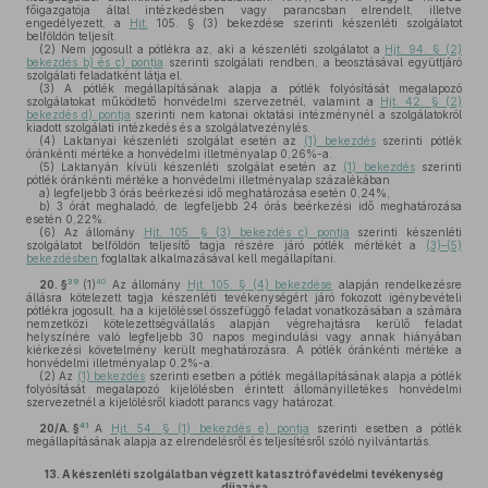
főigazgatója által intézkedésben vagy parancsban elrendelt, illetve
engedélyezett, a
Hjt.
105. § (3) bekezdése szerinti készenléti szolgálatot
belföldön teljesít.
(2)
Nem jogosult a pótlékra az, aki a készenléti szolgálatot a
Hjt. 94. § (2)
bekezdés b) és c) pontja
szerinti szolgálati rendben, a beosztásával együttjáró
szolgálati feladatként látja el.
(3)
A pótlék megállapításának alapja a pótlék folyósítását megalapozó
szolgálatokat működtető honvédelmi szervezetnél, valamint a
Hjt. 42. § (2)
bekezdés d) pontja
szerinti nem katonai oktatási intézménynél a szolgálatokról
kiadott szolgálati intézkedés és a szolgálatvezénylés.
(4)
Laktanyai készenléti szolgálat esetén az
(1) bekezdés
szerinti pótlék
óránkénti mértéke a honvédelmi illetményalap 0,26%-a.
(5)
Laktanyán kívüli készenléti szolgálat esetén az
(1) bekezdés
szerinti
pótlék óránkénti mértéke a honvédelmi illetményalap százalékában
a)
legfeljebb 3 órás beérkezési idő meghatározása esetén 0,24%,
b)
3 órát meghaladó, de legfeljebb 24 órás beérkezési idő meghatározása
esetén 0,22%.
(6)
Az állomány
Hjt. 105. § (3) bekezdés c) pontja
szerinti készenléti
szolgálatot belföldön teljesítő tagja részére járó pótlék mértékét a
(3)–(5)
bekezdésben
foglaltak alkalmazásával kell megállapítani.
39
40
20. §
(1)
Az állomány
Hjt. 105. § (4) bekezdése
alapján rendelkezésre
állásra kötelezett tagja készenléti tevékenységért járó fokozott igénybevételi
pótlékra jogosult, ha a kijelöléssel összefüggő feladat vonatkozásában a számára
nemzetközi kötelezettségvállalás alapján végrehajtásra kerülő feladat
helyszínére való legfeljebb 30 napos megindulási vagy annak hiányában
kiérkezési követelmény került meghatározásra. A pótlék óránkénti mértéke a
honvédelmi illetményalap 0,2%-a.
(2)
Az
(1) bekezdés
szerinti esetben a pótlék megállapításának alapja a pótlék
folyósítását megalapozó kijelölésben érintett állományilletékes honvédelmi
szervezetnél a kijelölésről kiadott parancs vagy határozat.
41
20/A. §
A
Hjt. 54. § (1) bekezdés e) pontja
szerinti esetben a pótlék
megállapításának alapja az elrendelésről és teljesítésről szóló nyilvántartás.
13.
A készenléti szolgálatban végzett katasztrófavédelmi tevékenység
díjazása