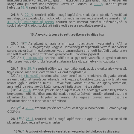
működtetésükre vonatkozó szolgálati intézkedés alapján tartalmilag a készenléti
szolgálatra jellemző körülmények között kell ellátni, a
22. §
szerinti pótlék
helyett a
19. §
szerinti pótlék jár.
24. §
A
22. §
szerinti pótlék megállapításának alapja a pótlék folyósítását
megalapozó szolgálatokat működtető honvédelmi szervezeteknél, valamint a
Hjt.
42. § (2) bekezdés d) pontja
szerinti nem katonai oktatási intézménynél a
szolgálatokról kiadott szolgálati intézkedés és a szolgálatvezénylés.
15.
A gyakorlaton végzett tevékenység díjazása
46
25. §
(1)
Az állomány tagja a miniszteri utasításban, valamint a KÁT, a
HVKF, a KNBSZ főigazgatója vagy a Honvédség középszintű vezető szervének
parancsnoka által intézkedésben vagy parancsban elrendelt belföldi gyakorlaton
végzett tevékenységért fokozott igénybevételi pótlékra jogosult.
(2)
Az
(1) bekezdés
szerinti pótlékra a gyakorlatvezetők, a gyakorlatokon
ellenőrzési vagy döntnöki feladat ellátására kijelölt személyek is jogosultak.
26. §
(1)
A
25. §
szerinti pótlék szempontjából csak azok a gyakorlatok vehetők
figyelembe, amelyek időtartama a 24 órát meghaladja.
(2)
Az
(1) bekezdés
alkalmazása szempontjából nem tekinthetők gyakorlatnak
a nem gyakorlat keretében elrendelt – kiképzés, továbbképzés, gyakorlattal nem
összefüggő ellenőrzés miatti – távollétek, valamint azok az igénybevételek,
amelyekért a résztvevők külön pénzbeli juttatásban részesülnek.
47
(3)
A
25. §
szerinti pótlék megállapításakor az adott gyakorlat helyszínén
ténylegesen eltöltött időtartamokból csak az egész órával maradéktalanul osztható
időtartamokat lehet figyelembe venni. Az egész órával nem osztható
időtartamokat nem lehet összeszámítani.
48
27. §
A
25. §
szerinti pótlék óránkénti összege a honvédelmi illetményalap
0,32%-a.
49
28. §
A
25. §
szerinti pótlék megállapításának alapja a gyakorlatokon töltött
időtartamokról vezetett nyilvántartás.
50
15/A.
A tábori kihelyezés keretében végrehajtott kiképzés díjazása