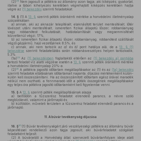
28
(2)
Nem jogosult a pótlékra az állomány azon tagja, aki kiképzés, gyakorlat,
illetve a tábori kihelyezés keretében végrehajtott kiképzés keretében hajtja
végre az
(1) bekezdés
szerinti feladatokat.
14. §
(1)
A
13. §
szerinti pótlék óránkénti mértéke a honvédelmi illetményalap
százalékában
a)
annak, aki az aknazár telepítését, elaknásított terület mentesítését, lőtér
lövészet utáni mentesítését, ismeretlen fizikai állapotú lőszer, robbanóanyag
vagy robbanótest felkutatását, hatástalanítását vagy megsemmisítését
közvetlenül végzi, 17%,
b)
az ismeretlen fizikai állapotú lőszer, robbanóanyag, robbanótest szállítását
végző gépjármű, hajó vezetőjének 8,5%, és
c)
annak, aki nem tartozik az
a)
és
b)
pont hatálya alá, de a
13. § (1)
bekezdése
szerinti feladatellátás során robbanásveszélyes helyen tartózkodik,
5,3%.
29
(1a)
Az
(1) bekezdésben
foglaltaktól eltérően az
(1) bekezdés a) pontjába
tartozó feladat víz alatti végzése esetén a
13. §
szerinti pótlék óránkénti mértéke
a honvédelmi illetményalap 20%-a.
30
(2)
A pótlékra jogosító időtartam megállapításakor az (1) és az
(1a) bekezdés
szerinti feladatok ellátásának időtartamait naponta, díjazási mértékenként külön-
külön kell összeszámítani. Ha az összeszámított időtartam egész órával maradék
nélkül nem osztható, a fennmaradó időt a pótlék összegének megállapításakor
egy teljes óra pótlékra jogosító időtartamként kell figyelembe venni.
15. §
A
13. §
szerinti pótlék megállapításának alapja
a)
belföldön a tűzszerész feladatot elrendelő parancs, a névre szóló
megbízólevél, valamint a járőrnapló és
b)
külföldön, műveleti területen a tűzszerész feladatot elrendelő parancs és a
járőrnapló.
11.
A búvár tevékenység díjazása
31
16. §
(1)
Búvár tevékenységért járó veszélyességi pótlékra az állomány búvár
képesítéssel rendelkező azon tagja jogosult, aki búvárfeladatot szolgálati
feladatként teljesít.
(2)
A búvárjelölt a Honvédség által szervezett búvártanfolyam ideje alatt