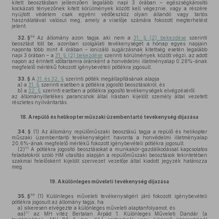
kitett beosztásban jellemzően legalább napi 3 órában – egészségkárosító
kockázati tényezőnek kitett körülmények között kell végeznie, vagy a részére
nyújtott védelem csak egyéni védőeszköz olyan állandó vagy tartós
használatával valósul meg, amely a viselője számára fokozott megterhelést
jelent.
54
32. §
Az állomány azon tagja, aki nem a
31. § (2) bekezdése
szerinti
beosztást tölt be, azonban szolgálati tevékenységét a hónap egyes napjain
naponta több mint 4 órában – ionizáló sugárzásnak kitettség esetén legalább
napi 3 órában – a
31. § (2) bekezdése
szerinti körülmények között végzi, az adott
napon az érintett időtartamra óránként a honvédelmi illetményalap 0,28%-ának
megfelelő mértékű fokozott igénybevételi pótlékra jogosult.
33. §
A
31. és 32. §
szerinti pótlék megállapításának alapja
a)
a
31. §
szerinti esetben a pótlékra jogosító beosztásokról, és
b)
a
32. §
szerinti esetben a pótlékra jogosító tevékenységek elvégzéséről
az állományilletékes parancsnok által írásban kijelölt személy által vezetett
részletes nyilvántartás.
18.
A repülő és helikopter műszaki üzembentartó tevékenység díjazása
34. §
(1)
Az állomány repülőműszaki beosztású tagja a repülő és helikopter
műszaki üzembentartó tevékenységért havonta a honvédelmi illetményalap
20,6%-ának megfelelő mértékű fokozott igénybevételi pótlékra jogosult.
55
(2)
A pótlékra jogosító beosztásokat a munkakör-gazdálkodással kapcsolatos
feladatokról szóló HM utasítás alapján a repülőműszaki beosztások tekintetében
szakmai felelősként kijelölt szervezet vezetője által kiadott jegyzék határozza
meg.
19.
A különleges műveleti tevékenység díjazása
56
35. §
(1)
Különleges műveleti tevékenységért járó fokozott igénybevételi
pótlékra jogosult az állomány tagja, ha
a)
sikeresen elvégezte a különleges műveleti alaptanfolyamot, és
57
aa)
az MH vitéz Bertalan Árpád 1. Különleges Műveleti Dandár (a