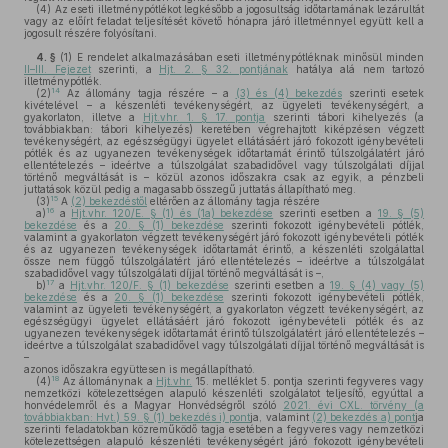
(4)
Az eseti illetménypótlékot legkésőbb a jogosultság időtartamának lezárultát
vagy az előírt feladat teljesítését követő hónapra járó illetménnyel együtt kell a
jogosult részére folyósítani.
4. §
(1)
E rendelet alkalmazásában eseti illetménypótléknak minősül minden
II–III. Fejezet
szerinti, a
Hjt. 2. § 32. pontjának
hatálya alá nem tartozó
illetménypótlék.
14
(2)
Az állomány tagja részére – a
(3) és (4) bekezdés
szerinti esetek
kivételével – a készenléti tevékenységért, az ügyeleti tevékenységért, a
gyakorlaton, illetve a
Hjt.vhr. 1. § 17. pontja
szerinti tábori kihelyezés (a
továbbiakban: tábori kihelyezés) keretében végrehajtott kiképzésen végzett
tevékenységért, az egészségügyi ügyelet ellátásáért járó fokozott igénybevételi
pótlék és az ugyanezen tevékenységek időtartamát érintő túlszolgálatért járó
ellentételezés – ideértve a túlszolgálat szabadidővel vagy túlszolgálati díjjal
történő megváltását is – közül azonos időszakra csak az egyik, a pénzbeli
juttatások közül pedig a magasabb összegű juttatás állapítható meg.
15
(3)
A
(2) bekezdéstől
eltérően az állomány tagja részére
16
a)
a
Hjt.vhr. 120/E. § (1) és (1a) bekezdése
szerinti esetben a
19. § (5)
bekezdése
és a
20. § (1) bekezdése
szerinti fokozott igénybevételi pótlék,
valamint a gyakorlaton végzett tevékenységért járó fokozott igénybevételi pótlék
és az ugyanezen tevékenységek időtartamát érintő, a készenléti szolgálattal
össze nem függő túlszolgálatért járó ellentételezés – ideértve a túlszolgálat
szabadidővel vagy túlszolgálati díjjal történő megváltását is –,
17
b)
a
Hjt.vhr. 120/F. § (1) bekezdése
szerinti esetben a
19. § (4) vagy (5)
bekezdése
és a
20. § (1) bekezdése
szerinti fokozott igénybevételi pótlék,
valamint az ügyeleti tevékenységért, a gyakorlaton végzett tevékenységért, az
egészségügyi ügyelet ellátásáért járó fokozott igénybevételi pótlék és az
ugyanezen tevékenységek időtartamát érintő túlszolgálatért járó ellentételezés –
ideértve a túlszolgálat szabadidővel vagy túlszolgálati díjjal történő megváltását is
–
azonos időszakra együttesen is megállapítható.
18
(4)
Az állománynak a
Hjt.vhr.
15. melléklet 5. pontja szerinti fegyveres vagy
nemzetközi kötelezettségen alapuló készenléti szolgálatot teljesítő, egyúttal a
honvédelemről és a Magyar Honvédségről szóló
2021. évi CXL. törvény (a
továbbiakban: Hvt.) 59. § (1) bekezdés i) pont
ja, valamint
(2) bekezdés a) pont
ja
szerinti feladatokban közreműködő tagja esetében a fegyveres vagy nemzetközi
kötelezettségen alapuló készenléti tevékenységért járó fokozott igénybevételi