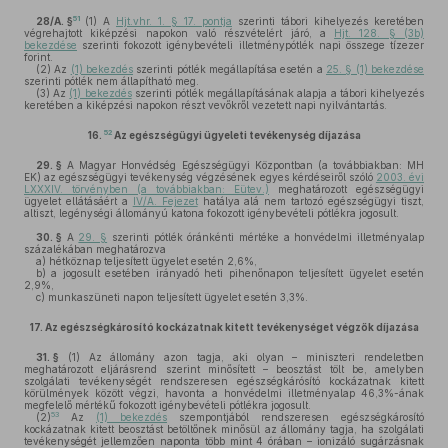
51
28/A. §
(1)
A
Hjt.vhr. 1. § 17. pontja
szerinti tábori kihelyezés keretében
végrehajtott kiképzési napokon való részvételért járó, a
Hjt. 128. § (3b)
bekezdése
szerinti fokozott igénybevételi illetménypótlék napi összege tízezer
forint.
(2)
Az
(1) bekezdés
szerinti pótlék megállapítása esetén a
25. § (1) bekezdése
szerinti pótlék nem állapítható meg.
(3)
Az
(1) bekezdés
szerinti pótlék megállapításának alapja a tábori kihelyezés
keretében a kiképzési napokon részt vevőkről vezetett napi nyilvántartás.
52
16.
Az egészségügyi ügyeleti tevékenység díjazása
29. §
A Magyar Honvédség Egészségügyi Központban (a továbbiakban: MH
EK) az egészségügyi tevékenység végzésének egyes kérdéseiről szóló
2003. évi
LXXXIV. törvényben (a továbbiakban: Eütev.)
meghatározott egészségügyi
ügyelet ellátásáért a
IV/A. Fejezet
hatálya alá nem tartozó egészségügyi tiszt,
altiszt, legénységi állományú katona fokozott igénybevételi pótlékra jogosult.
30. §
A
29. §
szerinti pótlék óránkénti mértéke a honvédelmi illetményalap
százalékában meghatározva
a)
hétköznap teljesített ügyelet esetén 2,6%,
b)
a jogosult esetében irányadó heti pihenőnapon teljesített ügyelet esetén
2,9%,
c)
munkaszüneti napon teljesített ügyelet esetén 3,3%.
17.
Az egészségkárosító kockázatnak kitett tevékenységet végzők díjazása
31. §
(1)
Az állomány azon tagja, aki olyan – miniszteri rendeletben
meghatározott eljárásrend szerint minősített – beosztást tölt be, amelyben
szolgálati tevékenységét rendszeresen egészségkárósító kockázatnak kitett
körülmények között végzi, havonta a honvédelmi illetményalap 46,3%-ának
megfelelő mértékű fokozott igénybevételi pótlékra jogosult.
53
(2)
Az
(1) bekezdés
szempontjából rendszeresen egészségkárosító
kockázatnak kitett beosztást betöltőnek minősül az állomány tagja, ha szolgálati
tevékenységét jellemzően naponta több mint 4 órában – ionizáló sugárzásnak