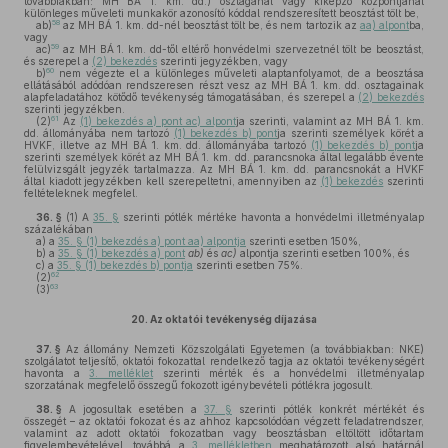
továbbiakban: MH BÁ 1. km. dd.) osztagánál vagy kiképző központjánál
különleges műveleti munkakör azonosító kóddal rendszeresített beosztást tölt be,
58
ab)
az MH BÁ 1. km. dd-nél beosztást tölt be, és nem tartozik az
aa) alpont
ba,
vagy
59
ac)
az MH BÁ 1. km. dd-től eltérő honvédelmi szervezetnél tölt be beosztást,
és szerepel a
(2) bekezdés
szerinti jegyzékben, vagy
60
b)
nem végezte el a különleges műveleti alaptanfolyamot, de a beosztása
ellátásából adódóan rendszeresen részt vesz az MH BÁ 1. km. dd. osztagainak
alapfeladatához kötődő tevékenység támogatásában, és szerepel a
(2) bekezdés
szerinti jegyzékben.
61
(2)
Az
(1) bekezdés a) pont ac) alpont
ja szerinti, valamint az MH BÁ 1. km.
dd. állományába nem tartozó
(1) bekezdés b) pont
ja szerinti személyek körét a
HVKF, illetve az MH BÁ 1. km. dd. állományába tartozó
(1) bekezdés b) pont
ja
szerinti személyek körét az MH BÁ 1. km. dd. parancsnoka által legalább évente
felülvizsgált jegyzék tartalmazza. Az MH BÁ 1. km. dd. parancsnokát a HVKF
által kiadott jegyzékben kell szerepeltetni, amennyiben az
(1) bekezdés
szerinti
feltételeknek megfelel.
36. §
(1)
A
35. §
szerinti pótlék mértéke havonta a honvédelmi illetményalap
százalékában
a)
a
35. § (1) bekezdés a) pont aa) alpontja
szerinti esetben 150%,
b)
a
35. § (1) bekezdés a) pont
ab)
és
ac)
alpontja szerinti esetben 100%, és
c)
a
35. § (1) bekezdés b) pontja
szerinti esetben 75%.
62
(2)
63
(3)
20.
Az oktatói tevékenység díjazása
37. §
Az állomány Nemzeti Közszolgálati Egyetemen (a továbbiakban: NKE)
szolgálatot teljesítő, oktatói fokozattal rendelkező tagja az oktatói tevékenységért
havonta a
3. melléklet
szerinti mérték és a honvédelmi illetményalap
szorzatának megfelelő összegű fokozott igénybevételi pótlékra jogosult.
38. §
A jogosultak esetében a
37. §
szerinti pótlék konkrét mértékét és
összegét – az oktatói fokozat és az ahhoz kapcsolódóan végzett feladatrendszer,
valamint az adott oktatói fokozatban vagy beosztásban eltöltött időtartam
figyelembevételével, továbbá a
3. mellékletben
meghatározott alsó határnál