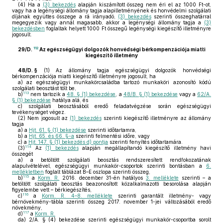
(4)
Ha a
(3) bekezdés
alapján kiszámított összeg nem éri el az 1000 Ft-ot,
vagy ha a legénységi állomány tagja alapilletményének és honvédelmi szolgálati
díjának együttes összege a rá irányadó,
(3) bekezdés
szerinti összeghatárral
megegyezik vagy annál magasabb, akkor a legénységi állomány tagja a
(3)
bekezdésben
foglaltak helyett 1000 Ft összegű legénységi kiegészítő illetményre
jogosult.
112
29/D.
Az egészségügyi dolgozók honvédségi bérkompenzációja miatti
kiegészítő illetmény
48/D. §
(1)
Az állomány tagja egészségügyi dolgozók honvédségi
bérkompenzációja miatti kiegészítő illetményre jogosult, ha
a)
az egészségügyi munkakörcsaládba tartozó munkaköri azonosító kódú
szolgálati beosztást tölt be,
113
b)
nem tartozik a
48. § (1) bekezdése
, a
48/B. § (1) bekezdése
vagy a
62/A.
§ (1) bekezdése
hatálya alá, és
c)
szolgálati beosztásából eredő feladatvégzése során egészségügyi
tevékenységet végez.
(2)
Nem jogosult az
(1) bekezdés
szerinti kiegészítő illetményre az állomány
tagja
a)
a
Hjt. 61. § (1) bekezdése
szerinti időtartamra,
b)
a
Hjt. 65. és 66. §-a
szerinti felmentési időre, vagy
c)
a
Hjt. 147. § (1) bekezdés d) pontja
szerinti fenyítés időtartamára.
114
(3)
Az
(1) bekezdés
alapján megállapítandó kiegészítő illetmény havi
összegét
a)
a betöltött szolgálati beosztás rendszeresített rendfokozatának
alapulvételével, egészségügyi munkakör-csoportok szerinti bontásban a
6.
mellékletben
foglalt táblázat B–E oszlopa szerinti összeg,
115
b)
a
Korm. R.
2016. december 31-én hatályos
3. melléklete
szerinti – a
betöltött szolgálati beosztás beazonosított közalkalmazotti besorolása alapján
figyelembe vett – bérkiegészítés,
116
c)
a
Korm. R. 4–8. melléklete
szerinti garantált illetmény- vagy
bérnövekmény-tábla szerinti összeg 2017. november 1-jei változásából eredő
növekmény,
117
d)
a
Korm. R.
da)
2/A. § (4) bekezdése szerinti egészségügyi munkakör-csoportba sorolt