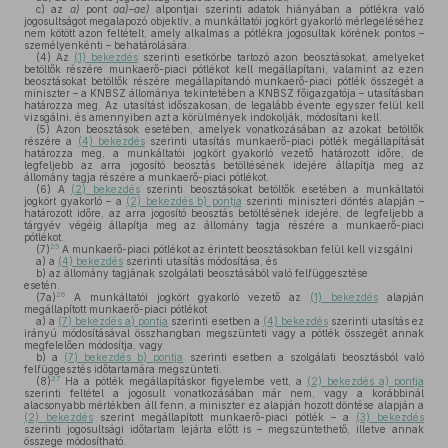
c)
az
a)
pont
aa)–ae)
alpontjai szerinti adatok hiányában a pótlékra való
jogosultságot megalapozó objektív, a munkáltatói jogkört gyakorló mérlegeléséhez
nem kötött azon feltételt, amely alkalmas a pótlékra jogosultak körének pontos –
személyenkénti – behatárolására.
(4)
Az
(1) bekezdés
szerinti esetkörbe tartozó azon beosztásokat, amelyeket
betöltők részére munkaerő-piaci pótlékot kell megállapítani, valamint az ezen
beosztásokat betöltők részére megállapítandó munkaerő-piaci pótlék összegét a
miniszter – a KNBSZ állománya tekintetében a KNBSZ főigazgatója – utasításban
határozza meg. Az utasítást időszakosan, de legalább évente egyszer felül kell
vizsgálni, és amennyiben azt a körülmények indokolják, módosítani kell.
(5)
Azon beosztások esetében, amelyek vonatkozásában az azokat betöltők
részére a
(4) bekezdés
szerinti utasítás munkaerő-piaci pótlék megállapítását
határozza meg, a munkáltatói jogkört gyakorló vezető határozott időre, de
legfeljebb az arra jogosító beosztás betöltésének idejére állapítja meg az
állomány tagja részére a munkaerő-piaci pótlékot.
(6)
A
(2) bekezdés
szerinti beosztásokat betöltők esetében a munkáltatói
jogkört gyakorló – a
(2) bekezdés b) pontja
szerinti miniszteri döntés alapján –
határozott időre, az arra jogosító beosztás betöltésének idejére, de legfeljebb a
tárgyév végéig állapítja meg az állomány tagja részére a munkaerő-piaci
pótlékot.
25
(7)
A munkaerő-piaci pótlékot az érintett beosztásokban felül kell vizsgálni
a)
a
(4) bekezdés
szerinti utasítás módosítása, és
b)
az állomány tagjának szolgálati beosztásából való felfüggesztése
esetén.
26
(7a)
A munkáltatói jogkört gyakorló vezető az
(1) bekezdés
alapján
megállapított munkaerő-piaci pótlékot
a)
a
(7) bekezdés a) pontja
szerinti esetben a
(4) bekezdés
szerinti utasítás ez
irányú módosításával összhangban megszünteti vagy a pótlék összegét annak
megfelelően módosítja, vagy
b)
a
(7) bekezdés b) pontja
szerinti esetben a szolgálati beosztásból való
felfüggesztés időtartamára megszünteti.
27
(8)
Ha a pótlék megállapításkor figyelembe vett, a
(2) bekezdés a) pontja
szerinti feltétel a jogosult vonatkozásában már nem, vagy a korábbinál
alacsonyabb mértékben áll fenn, a miniszter ez alapján hozott döntése alapján a
(2) bekezdés
szerint megállapított munkaerő-piaci pótlék – a
(3) bekezdés
szerinti jogosultsági időtartam lejárta előtt is – megszüntethető, illetve annak
összege módosítható.