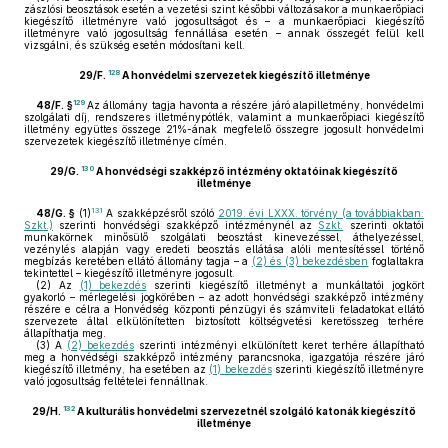
zászlósi beosztások esetén a vezetési szint későbbi változásakor a munkaerőpiaci
kiegészítő illetményre való jogosultságot és – a munkaerőpiaci kiegészítő
illetményre való jogosultság fennállása esetén – annak összegét felül kell
vizsgálni, és szükség esetén módosítani kell.
128
29/F.
A honvédelmi szervezetek kiegészítő illetménye
129
48/F. §
Az állomány tagja havonta a részére járó alapilletmény, honvédelmi
szolgálati díj, rendszeres illetménypótlék, valamint a munkaerőpiaci kiegészítő
illetmény együttes összege 21%-ának megfelelő összegre jogosult honvédelmi
szervezetek kiegészítő illetménye címén.
130
29/G.
A honvédségi szakképző intézmény oktatóinak kiegészítő
illetménye
131
48/G. §
(1)
A szakképzésről szóló
2019. évi LXXX. törvény (a továbbiakban:
Szkt.)
szerinti honvédségi szakképző intézménynél az
Szkt.
szerinti oktatói
munkakörnek minősülő szolgálati beosztást kinevezéssel, áthelyezéssel,
vezénylés alapján vagy eredeti beosztás ellátása alóli mentesítéssel történő
megbízás keretében ellátó állomány tagja – a
(2) és (3) bekezdésben
foglaltakra
tekintettel – kiegészítő illetményre jogosult.
(2)
Az
(1) bekezdés
szerinti kiegészítő illetményt a munkáltatói jogkört
gyakorló – mérlegelési jogkörében – az adott honvédségi szakképző intézmény
részére e célra a Honvédség központi pénzügyi és számviteli feladatokat ellátó
szervezete által elkülönítetten biztosított költségvetési keretösszeg terhére
állapíthatja meg.
(3)
A
(2) bekezdés
szerinti intézményi elkülönített keret terhére állapítható
meg a honvédségi szakképző intézmény parancsnoka, igazgatója részére járó
kiegészítő illetmény, ha esetében az
(1) bekezdés
szerinti kiegészítő illetményre
való jogosultság feltételei fennállnak.
132
29/H.
A kulturális honvédelmi szervezetnél szolgáló katonák kiegészítő
illetménye