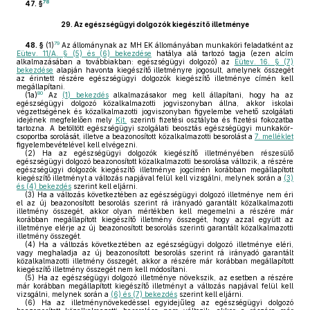
78
47. §
29.
Az egészségügyi dolgozók kiegészítő illetménye
79
48. §
(1)
Az állománynak az MH EK állományában munkaköri feladatként az
Eütev. 11/A. § (5) és (6) bekezdése
hatálya alá tartozó tagja (ezen alcím
alkalmazásában a továbbiakban: egészségügyi dolgozó) az
Eütev. 16. § (7)
bekezdése
alapján havonta kiegészítő illetményre jogosult, amelynek összegét
az érintett részére egészségügyi dolgozók kiegészítő illetménye címén kell
megállapítani.
80
(1a)
Az
(1) bekezdés
alkalmazásakor meg kell állapítani, hogy ha az
egészségügyi dolgozó közalkalmazotti jogviszonyban állna, akkor iskolai
végzettségének és közalkalmazotti jogviszonyban figyelembe vehető szolgálati
idejének megfelelően mely
Kjt.
szerinti fizetési osztályba és fizetési fokozatba
tartozna. A betöltött egészségügyi szolgálati beosztás egészségügyi munkakör-
csoportba sorolását, illetve a beazonosított közalkalmazotti besorolást a
7. melléklet
figyelembevételével kell elvégezni.
(2)
Ha az egészségügyi dolgozók kiegészítő illetményében részesülő
egészségügyi dolgozó beazonosított közalkalmazotti besorolása változik, a részére
egészségügyi dolgozók kiegészítő illetménye jogcímén korábban megállapított
kiegészítő illetményt a változás napjával felül kell vizsgálni, melynek során a
(3)
és (4) bekezdés
szerint kell eljárni.
(3)
Ha a változás következtében az egészségügyi dolgozó illetménye nem éri
el az új beazonosított besorolás szerint rá irányadó garantált közalkalmazotti
illetmény összegét, akkor olyan mértékben kell megemelni a részére már
korábban megállapított kiegészítő illetmény összegét, hogy azzal együtt az
illetménye elérje az új beazonosított besorolás szerinti garantált közalkalmazotti
illetmény összegét.
(4)
Ha a változás következtében az egészségügyi dolgozó illetménye eléri,
vagy meghaladja az új beazonosított besorolás szerint rá irányadó garantált
közalkalmazotti illetmény összegét, akkor a részére már korábban megállapított
kiegészítő illetmény összegét nem kell módosítani.
(5)
Ha az egészségügyi dolgozó illetménye növekszik, az esetben a részére
már korábban megállapított kiegészítő illetményt a változás napjával felül kell
vizsgálni, melynek során a
(6) és (7) bekezdés
szerint kell eljárni.
(6)
Ha az illetménynövekedéssel egyidejűleg az egészségügyi dolgozó