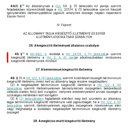
76
44/C. §
Az állománynak a
Hvt.
59. § (1) bekezdés m) pontja szerinti
feladatokban közreműködő tagja a
Hjt.
237/H. § (1) bekezdése szerint fokozott
igénybevételi illetménypótlékra jogosult, amelynek összege naptári naponként
tízezer forint.
IV. Fejezet
AZ ÁLLOMÁNY TAGJA KIEGÉSZÍTŐ ILLETMÉNYE ÉS EGYÉB
ILLETMÉNYJOGOSULTSÁGI SZABÁLYOK
26.
A kiegészítő illetmények általános szabályai
77
45. §
A
46–48/J. §
, továbbá a
Hjt. 247/K. § (1) bekezdés
e szerinti
kiegészítő illetmény a
Hjt. 2. § 41. pont
ja alkalmazásában rendszeres
kiegészítő illetménynek minősül.
27.
A bérminimum kiegészítő illetmény
46. §
(1)
A
Hjt. 122. § (6) bekezdése
szerinti különbözet összegét bérminimum
kiegészítő illetmény címén kell az állomány tagja részére megállapítani.
(2)
A megállapított bérminimum kiegészítő illetményt a
Hjt. 122. § (6)
bekezdése
szerinti illetményelemek bármelyikének összegében bekövetkező
változás esetén felül kell vizsgálni, melynek eredményeként annak összegét a
szükséges mértékben kell korrigálni.
(3)
A
(2) bekezdésben
foglaltaktól eltérően meg kell szüntetni az állomány
tagja bérminimum kiegészítő illetményre való jogosultságát, ha a
Hjt. 122. § (6)
bekezdése
szerinti illetményelemek együttes összegének növekménye eléri
vagy meghaladja a korábban megállapított bérminimum kiegészítő illetmény
összegét.
28.
A megbízás miatti kiegészítő illetmény