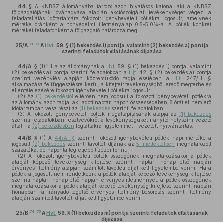
44. §
A KNBSZ állományába tartozó azon hivatásos katona, aki a KNBSZ
főigazgatójának jóváhagyása alapján akciószolgálati tevékenységet végez, a
feladatellátás időtartamára fokozott igénybevételi pótlékra jogosult, amelynek
mértéke óránként a honvédelmi illetményalap 0,5–5,0%-a. A pótlék konkrét
mértékét feladatonként a főigazgató határozza meg.
71
72
25/A.
A
Hvt.
59. § (1) bekezdés i) pontja
, valamint
(2) bekezdés a) pontja
szerinti feladatok ellátásának díjazása
73
44/A. §
(1)
Ha az állománynak a
Hvt.
59. § (1) bekezdés i) pontja, valamint
(2) bekezdés a) pontja szerinti feladatokban a
Hjt.
42. § (2) bekezdés a) pontja
szerinti vezénylés alapján közreműködő tagja esetében a
Hjt.
247/H. §
alkalmazása felfüggesztésre kerül, a kifejtett tevékenységből eredő megterhelés
ellentételezésére fokozott igénybevételi pótlékra jogosult.
(2)
Az
(1) bekezdéstől
eltérően nem jogosult a fokozott igénybevételi pótlékra
az állomány azon tagja, aki adott naptári napon összességében 8 órát el nem érő
időtartamban vesz részt az
(1) bekezdés
szerinti feladatokban.
(3)
A fokozott igénybevételi pótlék megállapításának alapja az
(1) bekezdés
szerinti feladatokban résztvevőkről a tevékenységüket irányító helyszíni vezető
által – a
(2) bekezdésben
foglaltakra figyelemmel – vezetett nyilvántartás.
44/B. §
(1)
A
44/A. §
szerinti fokozott igénybevételi pótlék napi mértéke a
jogosult
(2) bekezdés
szerinti távolléti díjának az
5. mellékletben
meghatározott
százaléka, de naponta legfeljebb tízezer forint.
(2)
A fokozott igénybevételi pótlék összegének meghatározásakor a pótlék
alapját képező tevékenység kifejtése szerinti naptári hónap első napján
érvényes illetmény alapján számított távolléti díjat kell figyelembe venni. Ha a
pótlékra jogosult nem rendelkezik a pótlék alapját képező tevékenység kifejtése
szerinti naptári hónap első napján érvényes illetménnyel, a pótlék összegének
meghatározásakor a pótlék alapját képező tevékenység kifejtése szerinti naptári
hónapban rá irányadó legelső érvényes illetmény-besorolás szerinti illetmény
alapján számított távolléti díjat kell figyelembe venni.
74
75
25/B.
A
Hvt.
59. § (1) bekezdés m) pontja
szerinti feladatok ellátásának
díjazása