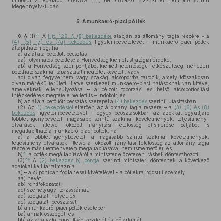
minősül a legalább STANAG 1111, de STANAG 2222-t el nem érő szintű
idegennyelv-tudás.
5.
A munkaerő-piaci pótlék
22
6. §
(1)
A
Hjt. 128. § (5) bekezdése
alapján az állomány tagja részére – a
(4), (5), (7) és (7a) bekezdés
figyelembevételével – munkaerő-piaci pótlék
állapítható meg, ha
a)
az általa betöltött beosztás
aa)
folyamatos betöltése a Honvédség kiemelt stratégiai érdeke,
ab)
a Honvédség szempontjából kiemelt jelentőségű felkészültség, nehezen
pótolható szakmai tapasztalat meglétét követeli, vagy
ac)
olyan fegyvernemi vagy szakági alcsoportba tartozik, amely időszakosan
olyan mértékű területi, illetve szerkezeti munkaerő-piaci hatásoknak van kitéve,
amelyeknek ellensúlyozása – a célzott toborzási és belső átcsoportosítási
intézkedések megtétele mellett is – indokolt, és
b)
az általa betöltött beosztás szerepel a
(4) bekezdés
szerinti utasításban.
(2)
Az
(1) bekezdéstől
eltérően az állomány tagja részére – a
(3), (6) és (8)
bekezdés
figyelembevételével – egyes beosztásokban az azokkal együttjáró
többlet igénybevétel, magasabb szintű szakmai követelmények, teljesítmény-
elvárások, illetve fokozott irányítási felelősség elismerése céljából is
megállapítható a munkaerő-piaci pótlék, ha
a)
a többlet igénybevétel, a magasabb szintű szakmai követelmények,
teljesítmény-elvárások, illetve a fokozott irányítási felelősség az állomány tagja
részére más illetményelem megállapításával nem ismerhető el, és
23
b)
a pótlék megállapításáról a miniszter előzetesen írásbeli döntést hozott.
24
(3)
A
(2) bekezdés b) pontja
szerinti miniszteri döntésnek a következő
adatokat kell tartalmaznia
a)
– a
c)
pontban foglalt eset kivételével – a pótlékra jogosult személy
aa)
nevét,
ab)
rendfokozatát,
ac)
személyügyi törzsszámát,
ad)
szolgálati helyét, és
ae)
szolgálati beosztását,
b)
a munkaerő-piaci pótlék esetében
ba)
annak összegét, és
bb)
az arra való jogosultság kezdetét és időtartamát,