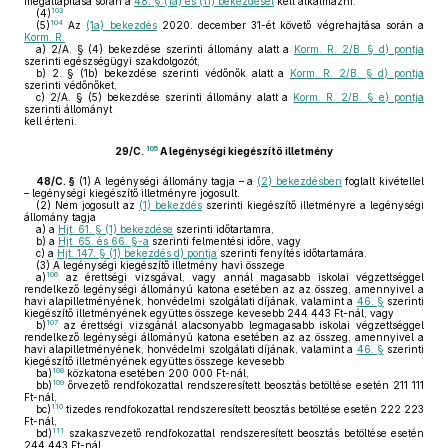
megállapítása során a
48. § (1a) és (11) bekezdését
kell alkalmazni.
103
(4)
104
(5)
Az
(1a) bekezdés
2020. december 31-ét követő végrehajtása során a
Korm. R.
a)
2/A. § (4) bekezdése szerinti állomány alatt a
Korm. R. 2/B. § d) pontja
szerinti egészségügyi szakdolgozót,
b)
2. § (1b) bekezdése szerinti védőnők alatt a
Korm. R. 2/B. § d) pontja
szerinti védőnőket,
c)
2/A. § (5) bekezdése szerinti állomány alatt a
Korm. R. 2/B. § e) pontja
szerinti állományt
kell érteni.
105
29/C.
A legénységi kiegészítő illetmény
48/C. §
(1)
A legénységi állomány tagja – a
(2) bekezdésben
foglalt kivétellel
– legénységi kiegészítő illetményre jogosult.
(2)
Nem jogosult az
(1) bekezdés
szerinti kiegészítő illetményre a legénységi
állomány tagja
a)
a
Hjt. 61. § (1) bekezdése
szerinti időtartamra,
b)
a
Hjt. 65. és 66. §-a
szerinti felmentési időre, vagy
c)
a
Hjt. 147. § (1) bekezdés d) pontja
szerinti fenyítés időtartamára.
(3)
A legénységi kiegészítő illetmény havi összege
106
a)
az érettségi vizsgával, vagy annál magasabb iskolai végzettséggel
rendelkező legénységi állományú katona esetében az az összeg, amennyivel a
havi alapilletményének, honvédelmi szolgálati díjának, valamint a
46. §
szerinti
kiegészítő illetményének együttes összege kevesebb 244 443 Ft-nál, vagy
107
b)
az érettségi vizsgánál alacsonyabb legmagasabb iskolai végzettséggel
rendelkező legénységi állományú katona esetében az az összeg, amennyivel a
havi alapilletményének, honvédelmi szolgálati díjának, valamint a
46. §
szerinti
kiegészítő illetményének együttes összege kevesebb
108
ba)
közkatona esetében 200 000 Ft-nál,
109
bb)
őrvezető rendfokozattal rendszeresített beosztás betöltése esetén 211 111
Ft-nál,
110
bc)
tizedes rendfokozattal rendszeresített beosztás betöltése esetén 222 223
Ft-nál,
111
bd)
szakaszvezető rendfokozattal rendszeresített beosztás betöltése esetén
244 443 Ft-nál.