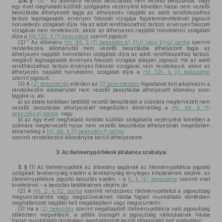
2/A. §
(1)
Az állomány vezetői beosztásból nem vezetői beosztásba, vagy
egy évet meghaladó külföldi szolgálatra vezénylést követően hazai nem vezetői
beosztásba áthelyezett tagja az áthelyezés napjától az adott rendfokozathoz
tartozó legmagasabb, érvényes fokozati vizsgája figyelembevételével jogosult
honvédelmi szolgálati díjra. Ha az adott rendfokozathoz tartozó, érvényes fokozati
vizsgával nem rendelkezik, akkor az áthelyezés napjától honvédelmi szolgálati
díjra a
Hjt. 125. § (1) bekezdése
szerint jogosult.
13
(2)
Az állomány
Hjt. 46. § (1) bekezdés b), f)–i) vagy k)–u) pontja
szerinti
rendelkezési állományból nem vezetői beosztásba áthelyezett tagja az
áthelyezés napjától honvédelmi szolgálati díjra az adott rendfokozathoz tartozó,
meglévő legmagasabb érvényes fokozati vizsgája alapján jogosult. Ha az adott
rendfokozathoz tartozó érvényes fokozati vizsgával nem rendelkezik, akkor az
áthelyezés napjától honvédelmi szolgálati díjra a
Hjt. 125. § (1) bekezdése
szerint jogosult.
(3)
A
(2) bekezdéstől
eltérően az
(1) bekezdésben
foglaltakat kell alkalmazni a
rendelkezési állományból nem vezetői beosztásba áthelyezett állomány azon
tagjára is, aki
a)
az általa korábban betöltött vezetői beosztásból a számára megtervezett nem
vezetői beosztásba áthelyezését megelőzően átmenetileg a
Hjt. 46. § (1)
bekezdés p) pontja
, vagy
b)
az egy évet meghaladó korábbi külföldi szolgálatra vezénylést követően a
számára megtervezett hazai nem vezetői beosztásba áthelyezését megelőzően
átmenetileg a
Hjt. 46. § (1) bekezdés f) pontja
szerinti rendelkezési állományba került áthelyezésre.
3.
Az illetménypótlékok általános szabályai
3. §
(1)
Az illetménypótlék az állomány tagjának az illetménypótlékra jogosító
szolgálati tevékenység esetén a tevékenység tényleges kifejtésének idejére, az
illetménypótlékra jogosító beosztás esetén – a
6. § (6) bekezdése
szerinti eset
kivételével – a beosztás betöltésének idejére jár.
(2)
A
Hjt. 2. § 32. pontja
szerinti rendszeres illetménypótlékot a jogosultság
megszerzésének vagy megszűnésének írásba foglalt munkáltatói döntésben
meghatározott napjától kell megállapítani vagy megszüntetni.
(3)
Ha a
(2) bekezdés
szerint megállapított illetménypótlékra való jogosultság
időközben megváltozik, a pótlék összegét a jogosultság változásának írásba
foglalt munkáltatói döntésben meghatározott kezdő időpontjától kell módosítani.