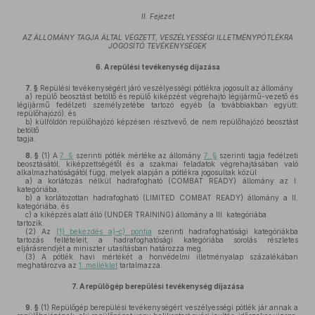
II. Fejezet
AZ ÁLLOMÁNY TAGJA ÁLTAL VÉGZETT, VESZÉLYESSÉGI ILLETMÉNYPÓTLÉKRA
JOGOSÍTÓ TEVÉKENYSÉGEK
6.
A repülési tevékenység díjazása
7. §
Repülési tevékenységért járó veszélyességi pótlékra jogosult az állomány
a)
repülő beosztást betöltő és repülő kiképzést végrehajtó légijármű-vezető és
légijármű fedélzeti személyzetébe tartozó egyéb (a továbbiakban együtt:
repülőhajózó), és
b)
külföldön repülőhajózó képzésen résztvevő, de nem repülőhajózó beosztást
betöltő
tagja.
8. §
(1)
A
7. §
szerinti pótlék mértéke az állomány
7. §
szerinti tagja fedélzeti
beosztásától, kiképzettségétől és a szakmai feladatok végrehajtásában való
alkalmazhatóságától függ, melyek alapján a pótlékra jogosultak közül
a)
a korlátozás nélkül hadrafogható (COMBAT READY) állomány az I.
kategóriába,
b)
a korlátozottan hadrafogható (LIMITED COMBAT READY) állomány a II.
kategóriába, és
c)
a kiképzés alatt álló (UNDER TRAINING) állomány a III. kategóriába
tartozik.
(2)
Az
(1) bekezdés a)–c) pontja
szerinti hadrafoghatósági kategóriákba
tartozás feltételeit, a hadrafoghatósági kategóriába sorolás részletes
eljárásrendjét a miniszter utasításban határozza meg.
(3)
A pótlék havi mértékét a honvédelmi illetményalap százalékában
meghatározva az
1. melléklet
tartalmazza.
7.
A repülőgép berepülési tevékenység díjazása
9. §
(1)
Repülőgép berepülési tevékenységért veszélyességi pótlék jár annak a