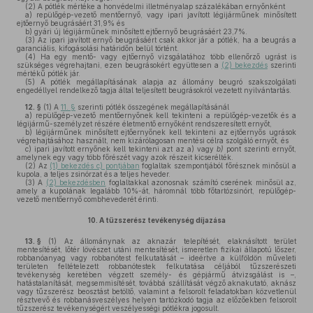
(2)
A pótlék mértéke a honvédelmi illetményalap százalékában ernyőnként
a)
repülőgép-vezető mentőernyő, vagy ipari javított légijárműnek minősített
ejtőernyő beugrásáért 31,9% és
b)
gyári új légijárműnek minősített ejtőernyő beugrásáért 23,7%.
(3)
Az ipari javított ernyő beugrásáért csak akkor jár a pótlék, ha a beugrás a
garanciális, kifogásolási határidőn belül történt.
(4)
Ha egy mentő- vagy ejtőernyő vizsgálatához több ellenőrző ugrást is
szükséges végrehajtani, ezen beugrásokért együttesen a
(2) bekezdés
szerinti
mértékű pótlék jár.
(5)
A pótlék megállapításának alapja az állomány beugró szakszolgálati
engedéllyel rendelkező tagja által teljesített beugrásokról vezetett nyilvántartás.
12. §
(1)
A
11. §
szerinti pótlék összegének megállapításánál
a)
repülőgép-vezető mentőernyőnek kell tekinteni a repülőgép-vezetők és a
légijármű-személyzet részére életmentő ernyőként rendszeresített ernyőt,
b)
légijárműnek minősített ejtőernyőnek kell tekinteni az ejtőernyős ugrások
végrehajtásához használt, nem kizárólagosan mentési célra szolgáló ernyőt, és
c)
ipari javított ernyőnek kell tekinteni azt az a) vagy
b)
pont szerinti ernyőt,
amelynek egy vagy több főrészét vagy azok részeit kicserélték.
(2)
Az
(1) bekezdés c) pontjában
foglaltak szempontjából főrésznek minősül a
kupola, a teljes zsinórzat és a teljes heveder.
(3)
A
(2) bekezdésben
foglaltakkal azonosnak számító cserének minősül az,
amely a kupolának legalább 10%-át, háromnál több főtartózsinórt, repülőgép-
vezető mentőernyő combhevederét érinti.
10.
A tűzszerész tevékenység díjazása
13. §
(1)
Az állománynak az aknazár telepítését, elaknásított terület
mentesítését, lőtér lövészet utáni mentesítését, ismeretlen fizikai állapotú lőszer,
robbanóanyag vagy robbanótest felkutatását – ideértve a külföldön műveleti
területen feltételezett robbanótestek felkutatása céljából tűzszerészeti
tevékenység keretében végzett személy- és gépjármű átvizsgálást is –,
hatástalanítását, megsemmisítését, továbbá szállítását végző aknakutató, aknász
vagy tűzszerész beosztást betöltő, valamint a felsorolt feladatokban közvetlenül
résztvevő és robbanásveszélyes helyen tartózkodó tagja az előzőekben felsorolt
tűzszerész tevékenységért veszélyességi pótlékra jogosult.