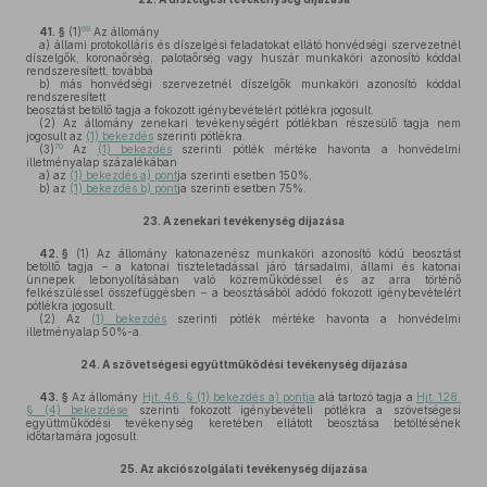
69
41. §
(1)
Az állomány
a)
állami protokolláris és díszelgési feladatokat ellátó honvédségi szervezetnél
díszelgők, koronaőrség, palotaőrség vagy huszár munkaköri azonosító kóddal
rendszeresített, továbbá
b)
más honvédségi szervezetnél díszelgők munkaköri azonosító kóddal
rendszeresített
beosztást betöltő tagja a fokozott igénybevételért pótlékra jogosult.
(2)
Az állomány zenekari tevékenységért pótlékban részesülő tagja nem
jogosult az
(1) bekezdés
szerinti pótlékra.
70
(3)
Az
(1) bekezdés
szerinti pótlék mértéke havonta a honvédelmi
illetményalap százalékában
a)
az
(1) bekezdés a) pont
ja szerinti esetben 150%,
b)
az
(1) bekezdés b) pont
ja szerinti esetben 75%.
23.
A zenekari tevékenység díjazása
42. §
(1)
Az állomány katonazenész munkaköri azonosító kódú beosztást
betöltő tagja – a katonai tiszteletadással járó társadalmi, állami és katonai
ünnepek lebonyolításában való közreműködéssel és az arra történő
felkészüléssel összefüggésben – a beosztásából adódó fokozott igénybevételért
pótlékra jogosult.
(2)
Az
(1) bekezdés
szerinti pótlék mértéke havonta a honvédelmi
illetményalap 50%-a.
24.
A szövetségesi együttműködési tevékenység díjazása
43. §
Az állomány
Hjt. 46. § (1) bekezdés a) pontja
alá tartozó tagja a
Hjt. 128.
§ (4) bekezdése
szerinti fokozott igénybevételi pótlékra a szövetségesi
együttműködési tevékenység keretében ellátott beosztása betöltésének
időtartamára jogosult.
25.
Az akciószolgálati tevékenység díjazása