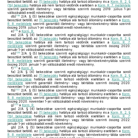
beosztást betöltő, az
(1) bekezdés
hatálya alá tartozó állomány és a
Korm. R. 2. §
(1b) bekezdés
hatálya alá nem tartozó védőnők esetében a
Korm. R. 7. melléklete
szerinti garantált illetmény- vagy bértábla szerinti összeg 2019. július 1-jei
változásából eredő növekmény,
118
db)
2/A. § (5) bekezdése szerinti egészségügyi munkakör-csoportba sorolt
beosztást betöltő, az
(1) bekezdés
hatálya alá tartozó állomány esetében a
Korm.
R. 8. melléklete
szerinti garantált illetmény- vagy bérnövekmény-tábla szerinti
összeg 2019. július 1-jei változásából eredő növekmény,
119
e)
a
Korm. R.
ea)
2/A. § (4) bekezdése szerinti egészségügyi munkakör-csoportba sorolt
beosztást betöltő, az
(1) bekezdés
hatálya alá tartozó állomány és a
Korm. R. 2. §
(1b) bekezdése
hatálya alá nem tartozó védőnők esetében a
Korm. R. 7.
melléklete
szerinti garantált illetmény- vagy bértábla szerinti összeg 2020.
január 1-jei változásából eredő növekmény,
120
eb)
2/A. § (5) bekezdése szerinti egészségügyi munkakör-csoportba sorolt
beosztást betöltő, az
(1) bekezdés
hatálya alá tartozó állomány esetében a
Korm.
R. 8. melléklete
szerinti garantált illetmény- vagy bérnövekménytábla szerinti
összeg 2020. január 1-jei változásából eredő növekmény,
121
f)
a
Korm. R.
fa)
2/A. § (4) bekezdése szerinti egészségügyi munkakör-csoportba sorolt
beosztást betöltő, az
(1) bekezdés
hatálya alá tartozó állomány és a
Korm. R. 2. §
(1b) bekezdése
hatálya alá nem tartozó védőnők esetében a
Korm. R. 7.
melléklete
szerinti garantált illetmény- vagy bértábla szerinti összeg 2020.
november 1-jei változásából eredő növekmény,
122
fb)
2/A. § (5) bekezdése szerinti egészségügyi munkakör-csoportba sorolt
beosztást betöltő, az
(1) bekezdés
hatálya alá tartozó állomány esetében a
Korm.
R. 8. melléklete
szerinti garantált illetmény- vagy bérnövekmény-tábla szerinti
összeg 2020. november 1-jei változásából eredő növekmény és
123
g)
a
Korm. R.
ga)
2/A. § (4) bekezdése szerinti egészségügyi munkakör-csoportba sorolt
beosztást betöltő, az
(1) bekezdés
hatálya alá tartozó állomány és a
Korm. R. 2. §
(1b) bekezdése
hatálya alá nem tartozó védőnők esetében a
Korm. R. 7.
melléklete
szerinti garantált illetmény- vagy bértábla szerinti összeg 2022.
január 1-jei változásából eredő növekmény,
gb)
2/A. § (5) bekezdése szerinti egészségügyi munkakör-csoportba sorolt
beosztást betöltő, az
(1) bekezdés
hatálya alá tartozó állomány esetében a
Korm.
R. 8. melléklete
szerinti garantált illetmény- vagy bérnövekmény-tábla szerinti