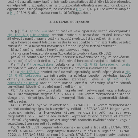
pótlék és az állomány tagjára irányadó szolgálatteljesítési időn kívülre elrendelt
és teljesített túlszolgálat után járó túlszolgálati ellentételezés azonos időszakra
együttesen is megállapítható, ha esetében a
Hjt.
237/A. § (1) bekezdése alapján
a
Hjt.
247/H. § alkalmazása nem kerül felfüggesztésre.
4.
A STANAG 6001 pótlék
19
5. §
(1)
A
Hjt. 127. §-a
szerinti pótlékra való jogosultság kezdő időpontjának a
Hjt. 127. § (1) bekezdése
szerinti esetben a beosztásba történő kinevezés,
áthelyezés napját, vagy a pótlékra jogosító nyelvtudást igazoló okmánynak
a)
a honvédelemért felelős miniszter (a továbbiakban: miniszter) által vezetett
minisztérium, a miniszter közvetlen alárendeltségébe tartozó szervezet,
b)
az állományilletékes honvédségi szervezet, vagy
c)
a Katonai Nemzetbiztonsági Szolgálat (a továbbiakban: KNBSZ)
[az
a)–c)
pontban meghatározott szervek a továbbiakban együtt: honvédelmi
szervezet] részére történő benyújtását követő hónap első napját kell tekinteni.
20
(1a)
Az
(1) bekezdésben
foglaltakat a
Hjt. 42. § (2) bekezdés d) pontja
szerinti nem katonai oktatási intézmény tekintetében is alkalmazni kell.
(2)
A
Hjt. 127. §-a
szerinti pótlékra való jogosultság kezdő időpontjának a
Hjt.
127. § (5) bekezdése
szerinti esetben a pótlékra jogosító nyelvtudást igazoló
okmány állományilletékes honvédelmi szervezet, illetve a
Hjt. 42. § (2)
bekezdés d) pontja
szerinti nem katonai oktatási intézmény részére történő
benyújtását követő hónap első napját kell tekinteni.
21
(3)
Az idegennyelv-tudást államilag elismert nyelvvizsgát, vagy a hatályos
NATO szabványnak megfelelő, a STANAG 6001 követelményrendszer szerinti
vizsga eredményét igazoló bizonyítvánnyal, illetve azzal egyenértékű okirattal
kell igazolni.
(4)
A képzés nyelve tekintetében STANAG 6001 követelményrendszer
szerinti eredményt igazoló bizonyítvány nélkül is STANAG 3333 idegennyelv-
tudásnak minősül a Honvédség képzési rendszerén belül az egy évet
megszakítás nélkül meghaladó, külföldi képzésen történő részvétellel szerzett
felsőfokú végzettség, vagy az azt kiegészítő szakosító továbbképzésen, vagy a
vezetőképzésen szerzett végzettség.
(5)
STANAG 3333 idegennyelv-tudásnak minősül a legalább STANAG 3333
szintű, STANAG 2222 idegennyelv-tudásnak minősül a legalább STANAG
2222, de STANAG 3333-t el nem érő szintű, STANAG 1111 idegennyelv-tudásnak