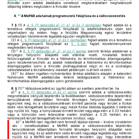
Kincstár ezen adatok átadására vonatkozó megkeresésében meghatározott
időpontig köteles megküldeni a Kincstár részére.
32
4.
A MePAR adatainak programszerű felújítása és a változásvezetés
7. §
(1)
A
4. § (1) bekezdés a), c), e), g) és i) pontjaiban
foglalt adatok és a
tematikus rétegek programszerű felújítását új adatfelvételezés útján kell
végrehajtani oly módon, hogy a felújítás Magyarország egész területére
vonatkozóan háromévente legalább egyszer megtörténjen.
(2)
A
4. § (1) bekezdés a), c), g) és i) pontjaiban
foglalt adatok és a tematikus
rétegek programszerű felújítását az
5. §-ban
foglalt követelményeknek
megfelelően kell elvégezni.
33
(3)
A
4. § (1) bekezdés a), c), g) és i) pontjai
szerinti térképi adatoknak a
tényleges helyszíni állapottól való eltérése miatti, hivatalból történő
felülvizsgálatát a Kincstár és a földmérési és térinformatikai államigazgatási
szerv kezdeményezheti, az adatok módosítását a földmérési és térinformatikai
államigazgatási szerv a Kincstár jóváhagyásával végzi el, és a szükséges
változtatásokat a törzsállomány másolati példányán is át kell vezetni.
34
(4)
Az állami ingatlan-nyilvántartási térképi adatbázis alapján a kataszteri
fedvények MePAR adatbázisba történő bedolgozásáról a földmérési és
térinformatikai államigazgatási szerv gondoskodik.
35
8. §
(1)
Változásvezetést az ügyfél abban az esetben jelenthet be, ha
36
a)
a
4. § (1) bekezdés a) és c) pontja
szerinti adatok a változásvezetés
megindítására irányuló bejelentés (a továbbiakban: változásvezetési bejelentés)
benyújtásának időpontjában fennálló tényleges helyszíni állapottal nem
egyeznek meg, és a változásvezetéssel érintett parcella vagy terület a fizikai
blokk nem támogatható területére vagy másik fizikai blokkba legalább 3 méterrel
úgy nyúlik túl, hogy a túlnyúlással érintett terület nagysága eléri a 0,03 hektárt,
vagy a túlnyúlás nem teljesülése esetén önállóan a 0,25 hektárt, és a
kérelmezett terület támogatható területnek minősül, vagy
37
b)
a MePAR-ban rögzített nem termelő tájképi elemek – kivéve vízvédelmi
sáv – vonatkozásában a MePAR adatai a változásvezetési bejelentés
benyújtásának időpontjában fennálló tényleges helyszíni állapottal nem
egyeznek meg, és az adott elem valós területi nagysága legalább egy méterrel
nyúlik túl a MePAR-ban lehatárolt elem területén, úgy, hogy kiterjedése