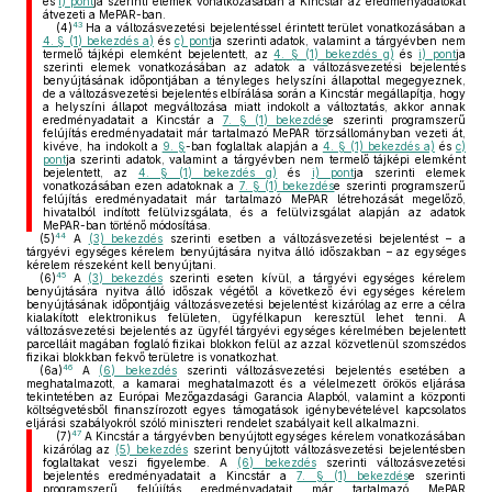
és
i) pont
ja szerinti elemek vonatkozásában a Kincstár az eredményadatokat
átvezeti a MePAR-ban.
43
(4)
Ha a változásvezetési bejelentéssel érintett terület vonatkozásában a
4. § (1) bekezdés a)
és
c) pont
ja szerinti adatok, valamint a tárgyévben nem
termelő tájképi elemként bejelentett, az
4. § (1) bekezdés g)
és
i) pont
ja
szerinti elemek vonatkozásában az adatok a változásvezetési bejelentés
benyújtásának időpontjában a tényleges helyszíni állapottal megegyeznek,
de a változásvezetési bejelentés elbírálása során a Kincstár megállapítja, hogy
a helyszíni állapot megváltozása miatt indokolt a változtatás, akkor annak
eredményadatait a Kincstár a
7. § (1) bekezdés
e szerinti programszerű
felújítás eredményadatait már tartalmazó MePAR törzsállományban vezeti át,
kivéve, ha indokolt a
9. §
-ban foglaltak alapján a
4. § (1) bekezdés a)
és
c)
pont
ja szerinti adatok, valamint a tárgyévben nem termelő tájképi elemként
bejelentett, az
4. § (1) bekezdés g)
és
i) pont
ja szerinti elemek
vonatkozásában ezen adatoknak a
7. § (1) bekezdés
e szerinti programszerű
felújítás eredményadatait már tartalmazó MePAR létrehozását megelőző,
hivatalból indított felülvizsgálata, és a felülvizsgálat alapján az adatok
MePAR-ban történő módosítása.
44
(5)
A
(3) bekezdés
szerinti esetben a változásvezetési bejelentést – a
tárgyévi egységes kérelem benyújtására nyitva álló időszakban – az egységes
kérelem részeként kell benyújtani.
45
(6)
A
(3) bekezdés
szerinti eseten kívül, a tárgyévi egységes kérelem
benyújtására nyitva álló időszak végétől a következő évi egységes kérelem
benyújtásának időpontjáig változásvezetési bejelentést kizárólag az erre a célra
kialakított elektronikus felületen, ügyfélkapun keresztül lehet tenni. A
változásvezetési bejelentés az ügyfél tárgyévi egységes kérelmében bejelentett
parcelláit magában foglaló fizikai blokkon felül az azzal közvetlenül szomszédos
fizikai blokkban fekvő területre is vonatkozhat.
46
(6a)
A
(6) bekezdés
szerinti változásvezetési bejelentés esetében a
meghatalmazott, a kamarai meghatalmazott és a vélelmezett örökös eljárása
tekintetében az Európai Mezőgazdasági Garancia Alapból, valamint a központi
költségvetésből finanszírozott egyes támogatások igénybevételével kapcsolatos
eljárási szabályokról szóló miniszteri rendelet szabályait kell alkalmazni.
47
(7)
A Kincstár a tárgyévben benyújtott egységes kérelem vonatkozásában
kizárólag az
(5) bekezdés
szerint benyújtott változásvezetési bejelentésben
foglaltakat veszi figyelembe. A
(6) bekezdés
szerinti változásvezetési
bejelentés eredményadatait a Kincstár a
7. § (1) bekezdés
e szerinti
programszerű felújítás eredményadatait már tartalmazó MePAR