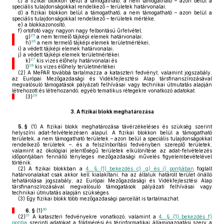
c)
a fizikai blokkon belül a támogatható, a nem támogatható – azon belül a
speciális tulajdonságokkal rendelkező – területek határvonalai,
d)
a fizikai blokkon belül a támogatható, a nem támogatható – azon belül a
speciális tulajdonságokkal rendelkező – területek mértéke,
e)
a blokkazonosító,
f)
ortofotó vagy nagyon nagy felbontású űrfelvétel,
25
g)
a nem termelő tájképi elemek határvonalai,
26
h)
a nem termelő tájképi elemek területmértékei,
i)
a védett tájképi elemek határvonalai,
j)
a védett tájképi elemek területmértékei.
27
k)
kis vizes élőhely határvonalai és
28
l)
kis vizes élőhely területmértékei.
(2)
A MePAR továbbá tartalmazza a kataszteri fedvényt, valamint jogszabály,
az Európai Mezőgazdasági és Vidékfejlesztési Alap társfinanszírozásával
megvalósuló támogatások pályázati felhívásai vagy technikai útmutatás alapján
létrehozott és létrehozandó, egyéb tematikus rétegekre vonatkozó adatokat.
29
(3)
3.
A fizikai blokk meghatározása
5. §
(1)
A fizikai blokk meghatározása távérzékeléses és szükség szerint
helyszíni adat-felvételezésen alapul. A fizikai blokkon belül a támogatható
területek, a nem támogatható területek – azon belül a speciális tulajdonságokkal
rendelkező területek –, és a felszínborítási fedvényben szereplő területek,
valamint az ökológiai jelentőségű területek elkülönítése az adat-felvételezés
időpontjában fennálló tényleges mezőgazdasági művelés figyelembevételével
történik.
(2)
A fizikai blokkban a
4. § (1) bekezdés c), g) és i) pontjában
foglalt
határvonalakat csak akkor kell kialakítani, ha az általuk határolt terület önálló
lehatárolása jogszabály, az Európai Mezőgazdasági és Vidékfejlesztési Alap
társfinanszírozásával megvalósuló támogatások pályázati felhívásai vagy
technikai útmutatás alapján szükséges.
(3)
Egy fizikai blokk több mezőgazdasági parcellát is tartalmazhat.
30
6. §
(1)
31
(2)
A kataszteri fedvényekre vonatkozó, valamint a
4. § (1) bekezdés f)
pontja
szerinti adatokat a földmérési és térinformatikai államigazgatási szerv a