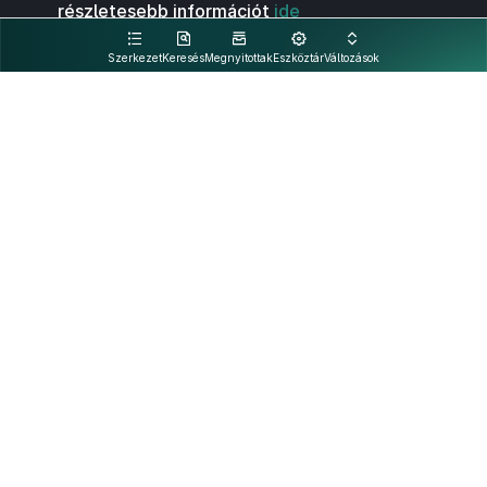
részletesebb információt
ide
kattintva olvashat.
Szerkezet
Keresés
Megnyitottak
Eszköztár
Változások
Kapcsolat
Felhasználási feltételek
PDF
Akadálymentesítési nyilatkozat
Adatkezelési tájékoztató