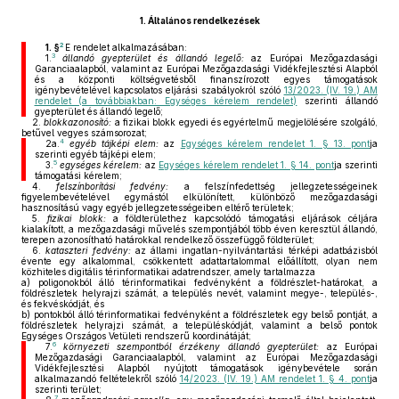
1.
Általános rendelkezések
2
1. §
E rendelet alkalmazásában:
3
1.
állandó gyepterület és állandó legelő:
az Európai Mezőgazdasági
Garanciaalapból, valamint az Európai Mezőgazdasági Vidékfejlesztési Alapból
és a központi költségvetésből finanszírozott egyes támogatások
igénybevételével kapcsolatos eljárási szabályokról szóló
13/2023. (IV. 19.) AM
rendelet (a továbbiakban: Egységes kérelem rendelet)
szerinti állandó
gyepterület és állandó legelő;
2.
blokkazonosító:
a fizikai blokk egyedi és egyértelmű megjelölésére szolgáló,
betűvel vegyes számsorozat;
4
2a.
egyéb tájképi elem:
az
Egységes kérelem rendelet 1. § 13. pont
ja
szerinti egyéb tájképi elem;
5
3.
egységes kérelem:
az
Egységes kérelem rendelet 1. § 14. pont
ja szerinti
támogatási kérelem;
4.
felszínborítási fedvény:
a felszínfedettség jellegzetességeinek
figyelembevételével egymástól elkülönített, különböző mezőgazdasági
hasznosítású vagy egyéb jellegzetességeiben eltérő területek;
5.
fizikai blokk:
a földterülethez kapcsolódó támogatási eljárások céljára
kialakított, a mezőgazdasági művelés szempontjából több éven keresztül állandó,
terepen azonosítható határokkal rendelkező összefüggő földterület;
6.
kataszteri fedvény:
az állami ingatlan-nyilvántartási térképi adatbázisból
évente egy alkalommal, csökkentett adattartalommal előállított, olyan nem
közhiteles digitális térinformatikai adatrendszer, amely tartalmazza
a)
poligonokból álló térinformatikai fedvényként a földrészlet-határokat, a
földrészletek helyrajzi számát, a település nevét, valamint megye-, település-,
és fekvéskódját, és
b)
pontokból álló térinformatikai fedvényként a földrészletek egy belső pontját, a
földrészletek helyrajzi számát, a településkódját, valamint a belső pontok
Egységes Országos Vetületi rendszerű koordinátáját;
6
7.
környezeti szempontból érzékeny állandó gyepterület:
az Európai
Mezőgazdasági Garanciaalapból, valamint az Európai Mezőgazdasági
Vidékfejlesztési Alapból nyújtott támogatások igénybevétele során
alkalmazandó feltételekről szóló
14/2023. (IV. 19.) AM rendelet 1. § 4. pont
ja
szerinti terület;
7