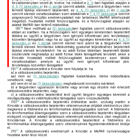
törzsállományban vezeti át, kivéve, ha indokolt a
9. §
-ban foglaltak alapján a
4. § (1) bekezdés a)
és
c) pont
ja szerinti adatok, valamint a tárgyévben nem
termelő tájképi elemként bejelentett, az
4. § (1) bekezdés g)
és
i) pont
ja
szerinti elemek vonatkozásában ezen adatoknak a
7. § (1) bekezdés
e szerinti
programszerű felújítás eredményadatait már tartalmazó MePAR létrehozását
megelőző, hivatalból indított felülvizsgálata, és a felülvizsgálat alapján az
adatok MePAR-ban történő módosítása.
48
(8)
Nem indítható az
(5) bekezdés
ben foglaltak szerint változásvezetés
abban az esetben, ha a felülvizsgálni kért, egységes kérelemben bejelentett
táblára az ügyfél a tárgyévben nem igényelt kifizetéssel járó, területalapú
közvetlen támogatást, vagy ha az ügyfél az egységes kérelemben az
4. § (1)
bekezdés g)
és
i) pont
ja szerinti elemet nem jelent be a tárgyévben nem
termelő elemek fenntartási kötelezettség gyakorlat teljesítéséhez bejelentett
tájképi elemek területeként. Ha az adott fizikai blokkban bejelentett táblák
összterülete meghaladja az adott fizikai blokk támogatható területét, akkor a
Kincstár hivatalból indított felülvizsgálatot kezdeményez azon táblák
vonatkozásában, amelyre az ügyfél nem igényelt kifizetéssel járó,
területalapú közvetlen támogatást.
49
(9)
A változásvezetést a Kincstár nem folytatja le, ha
a)
a változásvezetési bejelentés
aa)
nem az
(1) bekezdésben
foglaltak kialakítására, illetve módosítására
vonatkozik, vagy
ab)
nem éri el az
(1) bekezdésben
meghatározott minimális mértéket;
b)
a tárgyévben ugyanazon területre vagy annak egy részére már érkezett
változásvezetési bejelentés; vagy
c)
a változásvezetési bejelentést tevő ügyfél tárgyévi egységes kérelmét a
mezőgazdasági és vidékfejlesztési támogatási szerv visszautasította.
50
(10)
A változásvezetési bejelentés értékelése során, szükség esetén a
Kincstár a változásvezetési bejelentés véleményezése céljából elektronikus úton
megkeresi a földmérési és térinformatikai államigazgatási szervet. A földmérési
és térinformatikai államigazgatási szerv a változásvezetési bejelentés tárgyában
elvégzett vizsgálat adatait tartalmazó véleményét elektronikus úton megküldi a
Kincstárnak. A Kincstár a változásvezetési bejelentést a földmérési és
térinformatikai államigazgatási szerv véleményének figyelembevételével bírálja
el.
51
(11)
A változásvezetés eredményét a Kincstár a MePAR nyilvánosságra
hozatala során teszi közzé.