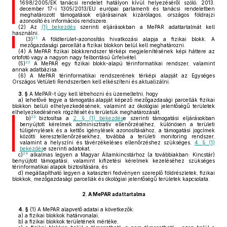
1698/2005/EK tanácsi rendelet hatályon kívül helyezéséről szóló, 2013.
december 17-i 1305/2013/EU európai parlamenti és tanácsi rendeletben
meghatározott támogatások eljárásainak kizárólagos, országos földrajzi
azonosító és információs rendszere.
(2)
Az
(1) bekezdés
szerinti eljárásokban a MePAR adattartalmát kell
használni.
21
(3)
A földterület-azonosítás hivatkozási alapja a fizikai blokk. A
mezőgazdasági parcellát a fizikai blokkon belül kell meghatározni.
(4)
A MePAR fizikai blokkrendszer térképi megjelenítésének képi háttere az
ortofotó vagy a nagyon nagy felbontású űrfelvétel.
22
(5)
A MePAR egy fizikai blokk-alapú térinformatikai rendszer, valamint
annak adatbázisa.
(6)
A MePAR térinformatikai rendszerének térképi alapját az Egységes
Országos Vetületi Rendszerben kell elkészíteni és aktualizálni.
3. §
A MePAR-t úgy kell létrehozni és üzemeltetni, hogy
a)
lehetővé tegye a támogatás alapját képező mezőgazdasági parcellák fizikai
blokkon belüli elhelyezkedésének, valamint az ökológiai jelentőségű területek
elhelyezkedésének rögzítését és területük meghatározását,
23
b)
biztosítsa a
2. § (1) bekezdés
e szerinti támogatási eljárásokban
benyújtott kérelmek adminisztratív ellenőrzéséhez, különösen a területi
túligénylések és a kettős igénylések azonosításához, a támogatási jogcímek
közötti keresztellenőrzésekhez, továbbá a területi monitoring rendszer,
valamint a helyszíni és távérzékeléses ellenőrzéshez szükséges,
4. § (1)
bekezdés
e szerinti adatokat,
24
c)
alkalmas legyen a Magyar Államkincstárhoz (a továbbiakban: Kincstár)
benyújtott támogatási, valamint kifizetési kérelmek kezeléséhez szükséges
térinformatikai alapok biztosítására, és
d)
megállapítható legyen a kataszteri fedvényen szereplő földrészletek, fizikai
blokkok, mezőgazdasági parcellák és ökológiai jelentőségű területek kapcsolata.
2.
A MePAR adattartalma
4. §
(1)
A MePAR alapvető adatai a következők:
a)
a fizikai blokkok határvonalai,
b)
a fizikai blokkok területének mértéke,