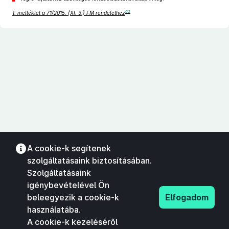
62
1. melléklet a 71/2015. (XI. 3.) FM rendelethez
A cookie-k segítenek
szolgáltatásaink biztosításában.
Szolgáltatásaink
igénybevételével Ön
beleegyezik a cookie-k
Elfogadom
használatába.
A cookie-k kezeléséről