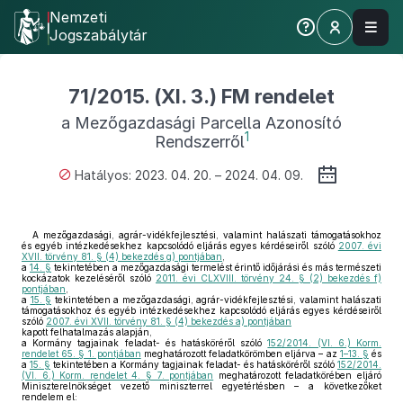
Nemzeti
Jogszabálytár
71/2015. (XI. 3.) FM rendelet
a Mezőgazdasági Parcella Azonosító
1
Rendszerről
Hatályos: 2023. 04. 20. – 2024. 04. 09.
A mezőgazdasági, agrár-vidékfejlesztési, valamint halászati támogatásokhoz
és egyéb intézkedésekhez kapcsolódó eljárás egyes kérdéseiről szóló
2007. évi
XVII. törvény 81. § (4) bekezdés g) pontjában
,
a
14. §
tekintetében a mezőgazdasági termelést érintő időjárási és más természeti
kockázatok kezeléséről szóló
2011. évi CLXVIII. törvény 24. § (2) bekezdés f)
pontjában
,
a
15. §
tekintetében a mezőgazdasági, agrár-vidékfejlesztési, valamint halászati
támogatásokhoz és egyéb intézkedésekhez kapcsolódó eljárás egyes kérdéseiről
szóló
2007. évi XVII. törvény 81. § (4) bekezdés a) pontjában
kapott felhatalmazás alapján,
a Kormány tagjainak feladat- és hatásköréről szóló
152/2014. (VI. 6.) Korm.
rendelet 65. § 1. pontjában
meghatározott feladatkörömben eljárva – az
1–13. §
és
a
15. §
tekintetében a Kormány tagjainak feladat- és hatásköréről szóló
152/2014.
(VI. 6.) Korm. rendelet 4. § 7. pontjában
meghatározott feladatkörében eljáró
Miniszterelnökséget vezető miniszterrel egyetértésben – a következőket
rendelem el: