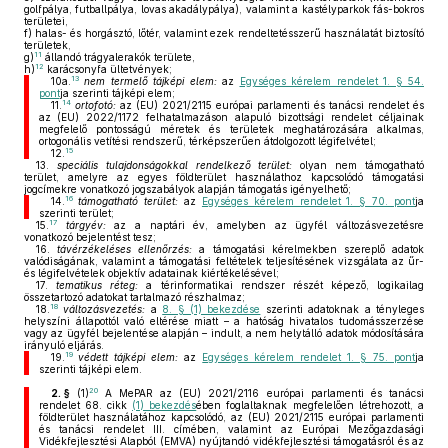
golfpálya, futballpálya, lovas akadálypálya), valamint a kastélyparkok fás-bokros
területei,
f)
halas- és horgásztó, lőtér, valamint ezek rendeltetésszerű használatát biztosító
területek,
11
g)
állandó trágyalerakók területe,
12
h)
karácsonyfa ültetvények;
13
10a.
nem termelő tájképi elem:
az
Egységes kérelem rendelet 1. § 54.
pont
ja szerinti tájképi elem;
14
11.
ortofotó:
az (EU) 2021/2115 európai parlamenti és tanácsi rendelet és
az (EU) 2022/1172 felhatalmazáson alapuló bizottsági rendelet céljainak
megfelelő pontosságú méretek és területek meghatározására alkalmas,
ortogonális vetítési rendszerű, térképszerűen átdolgozott légifelvétel;
15
12.
13.
speciális tulajdonságokkal rendelkező terület:
olyan nem támogatható
terület, amelyre az egyes földterület használathoz kapcsolódó támogatási
jogcímekre vonatkozó jogszabályok alapján támogatás igényelhető;
16
14.
támogatható terület:
az
Egységes kérelem rendelet 1. § 70. pont
ja
szerinti terület;
17
15.
tárgyév:
az a naptári év, amelyben az ügyfél változásvezetésre
vonatkozó bejelentést tesz;
16.
távérzékeléses ellenőrzés:
a támogatási kérelmekben szereplő adatok
valódiságának, valamint a támogatási feltételek teljesítésének vizsgálata az űr-
és légifelvételek objektív adatainak kiértékelésével;
17.
tematikus réteg:
a térinformatikai rendszer részét képező, logikailag
összetartozó adatokat tartalmazó részhalmaz;
18
18.
változásvezetés:
a
8. § (1) bekezdése
szerinti adatoknak a tényleges
helyszíni állapottól való eltérése miatt – a hatóság hivatalos tudomásszerzése
vagy az ügyfél bejelentése alapján – indult, a nem helytálló adatok módosítására
irányuló eljárás.
19
19.
védett tájképi elem:
az
Egységes kérelem rendelet 1. § 75. pont
ja
szerinti tájképi elem.
20
2. §
(1)
A MePAR az (EU) 2021/2116 európai parlamenti és tanácsi
rendelet 68. cikk
(1) bekezdés
ében foglaltaknak megfelelően létrehozott, a
földterület használatához kapcsolódó, az (EU) 2021/2115 európai parlamenti
és tanácsi rendelet III. címében, valamint az Európai Mezőgazdasági
Vidékfejlesztési Alapból (EMVA) nyújtandó vidékfejlesztési támogatásról és az