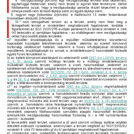
8.
mezőgazdasági parcella:
egy mezőgazdasági termelő által bejelentett,
egybefüggő földterület, amely nem terjed ki egynél több terményre, illetve
földtakaróra, azzal, hogy a mezőgazdasági parcella részét képezheti a rajta
elhelyezkedő nem termelő tájképi elem és egyéb tájképi elem;
9.
nagyon nagy felbontású űrfelvétel:
a földfelszínt 1,5 méter felbontásnál
finomabban ábrázoló űrfelvétel;
8
10.
nem támogatható terület:
az a terület, amely nem felel meg a
támogatható terület e rendeletben meghatározott fogalmának, továbbá –
figyelemmel az (EU) 2021/2115 európai parlamenti és tanácsi rendelet 4. cikk
(4) bekezdés a) pontjában foglaltakra – az elsődlegesen nem mezőgazdasági
céllal hasznosított alábbi területek:
9
a)
repülőtér leszállópályája és a repülőtér működtetéséhez közvetlenül
kapcsolódó kiszolgáló létesítmények területe, ideértve az ezeket körülvevő
biztonsági védőövezet határait, valamint a füves kifutópályával rendelkező
repülőterek leszállópályáját és annak a rendeltetésszerű használatát biztosító
egyéb füves területeket is,
b)
az épített környezet alakításáról és védelméről szóló
1997. évi LXXVIII. törvény
2. § 15. pontja
szerinti műtárgy területe és a műtárgy rendeltetésszerű
működését biztosító terület, valamint a vizek hasznosítását, védelmét és
kártételeinek elhárítását szolgáló tevékenységekre és létesítményekre vonatkozó
általános szabályokról szóló
147/2010. (IV. 29.) Korm. rendelet 2. § 4. pontja
szerinti árvízvédelmi mű,
2. § 40. pontja
szerinti vízvédelmi terület, valamint
37.
§-a
és
38. §-a
alapján árvízvédelmi földtöltésként kialakított árvízvédelmi vonal
teljes, a töltéskoronától a körömpontokig terjedő területe,
10
c)
az ingatlan-nyilvántartásról szóló
1997. évi CXLI. törvény
végrehajtásáról
szóló
109/1999. (XII. 29.) FVM rendelet (a továbbiakban: Inyvhr.) 50. § (7)
bekezdés a) pontja
szerinti, a honvédelemért felelős miniszter által vezetett
minisztérium (a továbbiakban: HM) vagyonkezelésében lévő „Állami terület 1.”
megnevezésű művelés alól kivett terület, vagy az
Inyvhr. 50. § (8) bekezdése
szerinti, a „honvédelmi célra feleslegessé nyilvánított terület” megnevezésű
művelés alól kivett terület, kivéve a Támogatási törvény
44. § (7) bekezdésében
nevesített valamely földhasználati szerződés alapján hasznosított területek,
amelyeknek mezőgazdasági hasznosítása fizikailag is – a HM nyilvántartása
szerint – biztosított,
d)
távvezeték alatti terület, valamint a
b)
pont szerinti műtárgy építése céljából
létesített erdészeti nyiladékok, amennyiben a terület megfelel az 1307/2013/EU
rendelet 4. cikk (1) bekezdés
g)
és
h)
pontjában meghatározott fogalmaknak,
e)
szórakozási vagy szabadidős tevékenységre használt területek (különösen