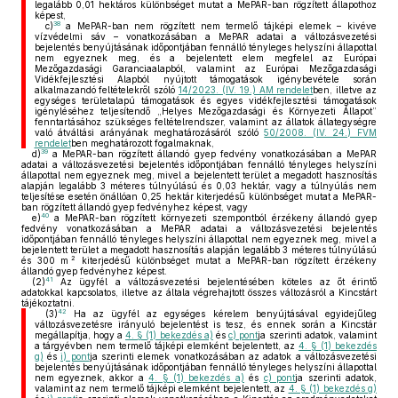
legalább 0,01 hektáros különbséget mutat a MePAR-ban rögzített állapothoz
képest,
38
c)
a MePAR-ban nem rögzített nem termelő tájképi elemek – kivéve
vízvédelmi sáv – vonatkozásában a MePAR adatai a változásvezetési
bejelentés benyújtásának időpontjában fennálló tényleges helyszíni állapottal
nem egyeznek meg, és a bejelentett elem megfelel az Európai
Mezőgazdasági Garanciaalapból, valamint az Európai Mezőgazdasági
Vidékfejlesztési Alapból nyújtott támogatások igénybevétele során
alkalmazandó feltételekről szóló
14/2023. (IV. 19.) AM rendelet
ben, illetve az
egységes területalapú támogatások és egyes vidékfejlesztési támogatások
igényléséhez teljesítendő „Helyes Mezőgazdasági és Környezeti Állapot”
fenntartásához szükséges feltételrendszer, valamint az állatok állategységre
való átváltási arányának meghatározásáról szóló
50/2008. (IV. 24.) FVM
rendelet
ben meghatározott fogalmaknak,
39
d)
a MePAR-ban rögzített állandó gyep fedvény vonatkozásában a MePAR
adatai a változásvezetési bejelentés időpontjában fennálló tényleges helyszíni
állapottal nem egyeznek meg, mivel a bejelentett terület a megadott hasznosítás
alapján legalább 3 méteres túlnyúlású és 0,03 hektár, vagy a túlnyúlás nem
teljesítése esetén önállóan 0,25 hektár kiterjedésű különbséget mutat a MePAR-
ban rögzített állandó gyep fedvényhez képest, vagy
40
e)
a MePAR-ban rögzített környezeti szempontból érzékeny állandó gyep
fedvény vonatkozásában a MePAR adatai a változásvezetési bejelentés
időpontjában fennálló tényleges helyszíni állapottal nem egyeznek meg, mivel a
bejelentett terület a megadott hasznosítás alapján legalább 3 méteres túlnyúlású
2
és 300 m
kiterjedésű különbséget mutat a MePAR-ban rögzített érzékeny
állandó gyep fedvényhez képest.
41
(2)
Az ügyfél a változásvezetési bejelentésében köteles az őt érintő
adatokkal kapcsolatos, illetve az általa végrehajtott összes változásról a Kincstárt
tájékoztatni.
42
(3)
Ha az ügyfél az egységes kérelem benyújtásával egyidejűleg
változásvezetésre irányuló bejelentést is tesz, és ennek során a Kincstár
megállapítja, hogy a
4. § (1) bekezdés a)
és
c) pont
ja szerinti adatok, valamint
a tárgyévben nem termelő tájképi elemként bejelentett, az
4. § (1) bekezdés
g)
és
i) pont
ja szerinti elemek vonatkozásában az adatok a változásvezetési
bejelentés benyújtásának időpontjában fennálló tényleges helyszíni állapottal
nem egyeznek, akkor a
4. § (1) bekezdés a)
és
c) pont
ja szerinti adatok,
valamint az nem termelő tájképi elemként bejelentett, az
4. § (1) bekezdés g)