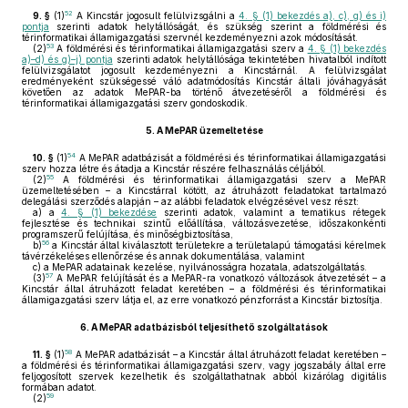
52
9. §
(1)
A Kincstár jogosult felülvizsgálni a
4. § (1) bekezdés a), c), g) és i)
pontja
szerinti adatok helytállóságát, és szükség szerint a földmérési és
térinformatikai államigazgatási szervnél kezdeményezni azok módosítását.
53
(2)
A földmérési és térinformatikai államigazgatási szerv a
4. § (1) bekezdés
a)–d) és g)–j) pontja
szerinti adatok helytállósága tekintetében hivatalból indított
felülvizsgálatot jogosult kezdeményezni a Kincstárnál. A felülvizsgálat
eredményeként szükségessé váló adatmódosítás Kincstár általi jóváhagyását
követően az adatok MePAR-ba történő átvezetéséről a földmérési és
térinformatikai államigazgatási szerv gondoskodik.
5.
A MePAR üzemeltetése
54
10. §
(1)
A MePAR adatbázisát a földmérési és térinformatikai államigazgatási
szerv hozza létre és átadja a Kincstár részére felhasználás céljából.
55
(2)
A földmérési és térinformatikai államigazgatási szerv a MePAR
üzemeltetésében – a Kincstárral kötött, az átruházott feladatokat tartalmazó
delegálási szerződés alapján – az alábbi feladatok elvégzésével vesz részt:
a)
a
4. § (1) bekezdése
szerinti adatok, valamint a tematikus rétegek
fejlesztése és technikai szintű előállítása, változásvezetése, időszakonkénti
programszerű felújítása, és minőségbiztosítása,
56
b)
a Kincstár által kiválasztott területekre a területalapú támogatási kérelmek
távérzékeléses ellenőrzése és annak dokumentálása, valamint
c)
a MePAR adatainak kezelése, nyilvánosságra hozatala, adatszolgáltatás.
57
(3)
A MePAR felújítását és a MePAR-ra vonatkozó változások átvezetését – a
Kincstár által átruházott feladat keretében – a földmérési és térinformatikai
államigazgatási szerv látja el, az erre vonatkozó pénzforrást a Kincstár biztosítja.
6.
A MePAR adatbázisból teljesíthető szolgáltatások
58
11. §
(1)
A MePAR adatbázisát – a Kincstár által átruházott feladat keretében –
a földmérési és térinformatikai államigazgatási szerv, vagy jogszabály által erre
feljogosított szervek kezelhetik és szolgáltathatnak abból kizárólag digitális
formában adatot.
59
(2)