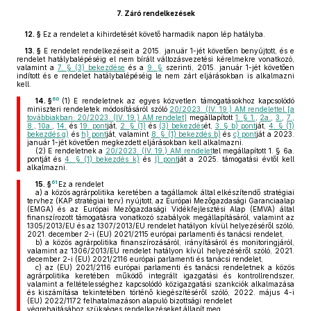
7.
Záró rendelkezések
12. §
Ez a rendelet a kihirdetését követő harmadik napon lép hatályba.
13. §
E rendelet rendelkezéseit a 2015. január 1-jét követően benyújtott, és e
rendelet hatálybalépéséig el nem bírált változásvezetési kérelmekre vonatkozó,
valamint a
7. § (3) bekezdése
és a
9. §
szerinti, 2015. január 1-jét követően
indított és e rendelet hatálybalépéséig le nem zárt eljárásokban is alkalmazni
kell.
60
14. §
(1)
E rendeletnek az egyes közvetlen támogatásokhoz kapcsolódó
miniszteri rendeletek módosításáról szóló
20/2023. (IV. 19.) AM rendelettel [a
továbbiakban: 20/2023. (IV. 19.) AM rendelet]
megállapított
1. § 1.
,
2a.
,
3.
,
7.
,
8.
,
10a.
,
14.
és
19. pont
ját,
2. § (1)
és
(3) bekezdés
ét,
3. § b) pont
ját,
4. § (1)
bekezdés g)
és
h) pont
ját, valamint
8. § (1) bekezdés b)
és
c) pont
ját a 2023.
január 1-jét követően megkezdett eljárásokban kell alkalmazni.
(2)
E rendeletnek a
20/2023. (IV. 19.) AM rendelet
tel megállapított 1. § 6a.
pontját és
4. § (1) bekezdés k)
és
l) pont
ját a 2025. támogatási évtől kell
alkalmazni.
61
15. §
Ez a rendelet
a)
a közös agrárpolitika keretében a tagállamok által elkészítendő stratégiai
tervhez (KAP stratégiai terv) nyújtott, az Európai Mezőgazdasági Garanciaalap
(EMGA) és az Európai Mezőgazdasági Vidékfejlesztési Alap (EMVA) által
finanszírozott támogatásra vonatkozó szabályok megállapításáról, valamint az
1305/2013/EU és az 1307/2013/EU rendelet hatályon kívül helyezéséről szóló,
2021. december 2-i (EU) 2021/2115 európai parlamenti és tanácsi rendelet,
b)
a közös agrárpolitika finanszírozásáról, irányításáról és monitoringjáról,
valamint az 1306/2013/EU rendelet hatályon kívül helyezéséről szóló, 2021.
december 2-i (EU) 2021/2116 európai parlamenti és tanácsi rendelet,
c)
az (EU) 2021/2116 európai parlamenti és tanácsi rendeletnek a közös
agrárpolitika keretében működő integrált igazgatási és kontrollrendszer,
valamint a feltételességhez kapcsolódó közigazgatási szankciók alkalmazása
és kiszámítása tekintetében történő kiegészítéséről szóló, 2022. május 4-i
(EU) 2022/1172 felhatalmazáson alapuló bizottsági rendelet
végrehajtásához szükséges rendelkezéseket állapít meg.