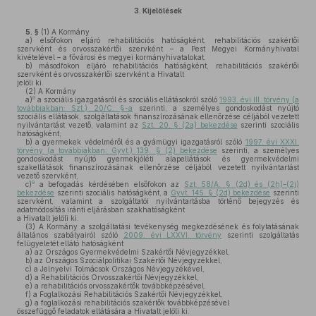
3.
Kijelölések
5. §
(1)
A Kormány
a)
elsőfokon eljáró rehabilitációs hatóságként, rehabilitációs szakértői
szervként és orvosszakértői szervként – a Pest Megyei Kormányhivatal
kivételével – a fővárosi és megyei kormányhivatalokat,
b)
másodfokon eljáró rehabilitációs hatóságként, rehabilitációs szakértői
szervként és orvosszakértői szervként a Hivatalt
jelöli ki.
(2)
A Kormány
8
a)
a szociális igazgatásról és szociális ellátásokról szóló
1993. évi III. törvény (a
továbbiakban: Szt.) 20/C. §-a
szerinti, a személyes gondoskodást nyújtó
szociális ellátások, szolgáltatások finanszírozásának ellenőrzése céljából vezetett
nyilvántartást vezető, valamint az
Szt. 20. § (2a) bekezdése
szerinti szociális
hatóságként,
b)
a gyermekek védelméről és a gyámügyi igazgatásról szóló
1997. évi XXXI.
törvény (a továbbiakban: Gyvt.) 139. § (2) bekezdése
szerinti, a személyes
gondoskodást nyújtó gyermekjóléti alapellátások és gyermekvédelmi
szakellátások finanszírozásának ellenőrzése céljából vezetett nyilvántartást
vezető szervként,
9
c)
a befogadás kérdésében elsőfokon az
Szt. 58/A. § (2d) és (2h)–(2j)
bekezdése
szerinti szociális hatóságként, a
Gyvt. 145. § (2d) bekezdése
szerinti
szervként, valamint a szolgáltatói nyilvántartásba történő bejegyzés és
adatmódosítás iránti eljárásban szakhatóságként
a Hivatalt jelöli ki.
(3)
A Kormány a szolgáltatási tevékenység megkezdésének és folytatásának
általános szabályairól szóló
2009. évi LXXVI. törvény
szerinti szolgáltatás
felügyeletét ellátó hatóságként
a)
az Országos Gyermekvédelmi Szakértői Névjegyzékkel,
b)
az Országos Szociálpolitikai Szakértői Névjegyzékkel,
c)
a Jelnyelvi Tolmácsok Országos Névjegyzékével,
d)
a Rehabilitációs Orvosszakértői Névjegyzékkel,
e)
a rehabilitációs orvosszakértők továbbképzésével,
f)
a Foglalkozási Rehabilitációs Szakértői Névjegyzékkel,
g)
a foglalkozási rehabilitációs szakértők továbbképzésével
összefüggő feladatok ellátására a Hivatalt jelöli ki.