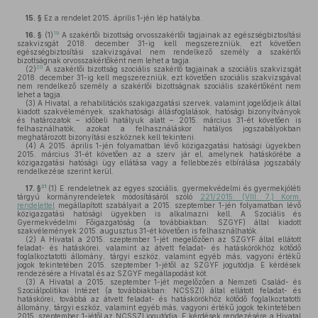
15. §
Ez a rendelet 2015. április 1-jén lép hatályba.
19
16. §
(1)
A szakértői bizottság orvosszakértői tagjainak az egészségbiztosítási
szakvizsgát 2018. december 31-ig kell megszerezniük, ezt követően
egészségbiztosítási szakvizsgával nem rendelkező személy a szakértői
bizottságnak orvosszakértőként nem lehet a tagja.
20
(2)
A szakértői bizottság szociális szakértő tagjainak a szociális szakvizsgát
2018. december 31-ig kell megszerezniük, ezt követően szociális szakvizsgával
nem rendelkező személy a szakértői bizottságnak szociális szakértőként nem
lehet a tagja.
(3)
A Hivatal, a rehabilitációs szakigazgatási szervek, valamint jogelődjeik által
kiadott szakvélemények, szakhatósági állásfoglalások, hatósági bizonyítványok
és határozatok – időbeli hatályuk alatt – 2015. március 31-ét követően is
felhasználhatók, azokat a felhasználáskor hatályos jogszabályokban
meghatározott bizonyítási eszköznek kell tekinteni.
(4)
A 2015. április 1-jén folyamatban lévő közigazgatási hatósági ügyekben
2015. március 31-ét követően az a szerv jár el, amelynek hatáskörébe a
közigazgatási hatósági ügy ellátása vagy a fellebbezés elbírálása jogszabály
rendelkezése szerint kerül.
21
17. §
(1)
E rendeletnek az egyes szociális, gyermekvédelmi és gyermekjóléti
tárgyú kormányrendeletek módosításáról szóló
221/2015. (VIII. 7.) Korm.
rendelettel
megállapított szabályait a 2015. szeptember 1-jén folyamatban lévő
közigazgatási hatósági ügyekben is alkalmazni kell. A Szociális és
Gyermekvédelmi Főigazgatóság (a továbbiakban: SZGYF) által kiadott
szakvélemények 2015. augusztus 31-ét követően is felhasználhatók.
(2)
A Hivatal a 2015. szeptember 1-jét megelőzően az SZGYF által ellátott
feladat- és hatáskörei, valamint az átvett feladat- és hatáskörökhöz kötődő
foglalkoztatotti állomány, tárgyi eszköz, valamint egyéb más, vagyoni értékű
jogok tekintetében 2015. szeptember 1-jétől az SZGYF jogutódja. E kérdések
rendezésére a Hivatal és az SZGYF megállapodást köt.
(3)
A Hivatal a 2015. szeptember 1-jét megelőzően a Nemzeti Család- és
Szociálpolitikai Intézet (a továbbiakban: NCSSZI) által ellátott feladat- és
hatáskörei, továbbá az átvett feladat- és hatáskörökhöz kötődő foglalkoztatotti
állomány, tárgyi eszköz, valamint egyéb más, vagyoni értékű jogok tekintetében
2015. szeptember 1-jétől az NCSSZI jogutódja. E kérdések rendezésére a Hivatal