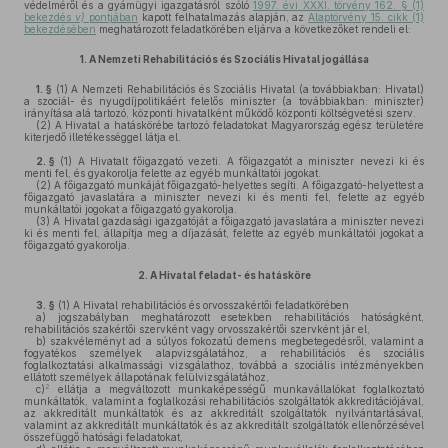
védelméről és a gyámügyi igazgatásról szóló
1997. évi XXXI. törvény 162. § (1)
bekezdés
v)
pontjában
kapott felhatalmazás alapján, az
Alaptörvény 15. cikk (1)
bekezdésében
meghatározott feladatkörében eljárva a következőket rendeli el:
1.
A Nemzeti Rehabilitációs és Szociális Hivatal jogállása
1. §
(1)
A Nemzeti Rehabilitációs és Szociális Hivatal (a továbbiakban: Hivatal)
a szociál- és nyugdíjpolitikáért felelős miniszter (a továbbiakban: miniszter)
irányítása alá tartozó, központi hivatalként működő központi költségvetési szerv.
(2)
A Hivatal a hatáskörébe tartozó feladatokat Magyarország egész területére
kiterjedő illetékességgel látja el.
2. §
(1)
A Hivatalt főigazgató vezeti. A főigazgatót a miniszter nevezi ki és
menti fel, és gyakorolja felette az egyéb munkáltatói jogokat.
(2)
A főigazgató munkáját főigazgató-helyettes segíti. A főigazgató-helyettest a
főigazgató javaslatára a miniszter nevezi ki és menti fel, felette az egyéb
munkáltatói jogokat a főigazgató gyakorolja.
(3)
A Hivatal gazdasági igazgatóját a főigazgató javaslatára a miniszter nevezi
ki és menti fel, állapítja meg a díjazását, felette az egyéb munkáltatói jogokat a
főigazgató gyakorolja.
2.
A Hivatal feladat- és hatásköre
3. §
(1)
A Hivatal rehabilitációs és orvosszakértői feladatkörében
a)
jogszabályban meghatározott esetekben rehabilitációs hatóságként,
rehabilitációs szakértői szervként vagy orvosszakértői szervként jár el,
b)
szakvéleményt ad a súlyos fokozatú demens megbetegedésről, valamint a
fogyatékos személyek alapvizsgálatához, a rehabilitációs és szociális
foglalkoztatási alkalmassági vizsgálathoz, továbbá a szociális intézményekben
ellátott személyek állapotának felülvizsgálatához,
2
c)
ellátja a megváltozott munkaképességű munkavállalókat foglalkoztató
munkáltatók, valamint a foglalkozási rehabilitációs szolgáltatók akkreditációjával,
az akkreditált munkáltatók és az akkreditált szolgáltatók nyilvántartásával,
valamint az akkreditált munkáltatók és az akkreditált szolgáltatók ellenőrzésével
összefüggő hatósági feladatokat,