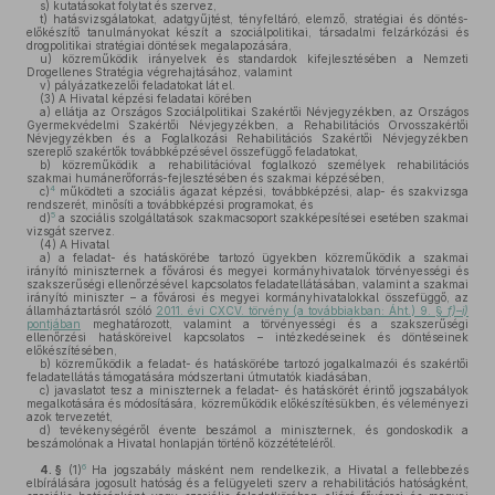
s)
kutatásokat folytat és szervez,
t)
hatásvizsgálatokat, adatgyűjtést, tényfeltáró, elemző, stratégiai és döntés-
előkészítő tanulmányokat készít a szociálpolitikai, társadalmi felzárkózási és
drogpolitikai stratégiai döntések megalapozására,
u)
közreműködik irányelvek és standardok kifejlesztésében a Nemzeti
Drogellenes Stratégia végrehajtásához, valamint
v)
pályázatkezelői feladatokat lát el.
(3)
A Hivatal képzési feladatai körében
a)
ellátja az Országos Szociálpolitikai Szakértői Névjegyzékben, az Országos
Gyermekvédelmi Szakértői Névjegyzékben, a Rehabilitációs Orvosszakértői
Névjegyzékben és a Foglalkozási Rehabilitációs Szakértői Névjegyzékben
szereplő szakértők továbbképzésével összefüggő feladatokat,
b)
közreműködik a rehabilitációval foglalkozó személyek rehabilitációs
szakmai humánerőforrás-fejlesztésében és szakmai képzésében,
4
c)
működteti a szociális ágazat képzési, továbbképzési, alap- és szakvizsga
rendszerét, minősíti a továbbképzési programokat, és
5
d)
a szociális szolgáltatások szakmacsoport szakképesítései esetében szakmai
vizsgát szervez.
(4)
A Hivatal
a)
a feladat- és hatáskörébe tartozó ügyekben közreműködik a szakmai
irányító miniszternek a fővárosi és megyei kormányhivatalok törvényességi és
szakszerűségi ellenőrzésével kapcsolatos feladatellátásában, valamint a szakmai
irányító miniszter – a fővárosi és megyei kormányhivatalokkal összefüggő, az
államháztartásról szóló
2011. évi CXCV. törvény (a továbbiakban: Áht.) 9. §
f)–i)
pontjában
meghatározott, valamint a törvényességi és a szakszerűségi
ellenőrzési hatásköreivel kapcsolatos – intézkedéseinek és döntéseinek
előkészítésében,
b)
közreműködik a feladat- és hatáskörébe tartozó jogalkalmazói és szakértői
feladatellátás támogatására módszertani útmutatók kiadásában,
c)
javaslatot tesz a miniszternek a feladat- és hatáskörét érintő jogszabályok
megalkotására és módosítására, közreműködik előkészítésükben, és véleményezi
azok tervezetét,
d)
tevékenységéről évente beszámol a miniszternek, és gondoskodik a
beszámolónak a Hivatal honlapján történő közzétételéről.
6
4. §
(1)
Ha jogszabály másként nem rendelkezik, a Hivatal a fellebbezés
elbírálására jogosult hatóság és a felügyeleti szerv a rehabilitációs hatóságként,