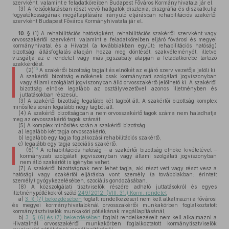
szervként, valamint e feladatköreiben Budapest Főváros Kormányhivatala jár el.
(3)
A felsőoktatásban részt vevő hallgatók diszlexia, diszgráfia és diszkalkulia
fogyatékosságának megállapítására irányuló eljárásban rehabilitációs szakértői
szervként Budapest Főváros Kormányhivatala jár el.
10. §
(1)
A rehabilitációs hatóságként, rehabilitációs szakértői szervként vagy
orvosszakértői szervként, valamint e feladatköreiben eljáró fővárosi és megyei
kormányhivatal és a Hivatal (a továbbiakban együtt: rehabilitációs hatóság)
bizottsági állásfoglalás alapján hozza meg döntését, szakvéleményét, illetve
vizsgálja az e rendelet vagy más jogszabály alapján a feladatkörébe tartozó
szakkérdést.
13
(2)
A szakértői bizottság tagjait és elnökét az eljáró szerv vezetője jelöli ki.
A szakértői bizottság elnökének csak kormányzati szolgálati jogviszonyban
vagy állami szolgálati jogviszonyban álló orvosszakértő jelölhető ki. A szakértői
bizottság elnöke legalább az osztályvezetővel azonos illetményben és
juttatásokban részesül.
(3)
A szakértői bizottság legalább két tagból áll. A szakértői bizottság komplex
minősítés során legalább négy tagból áll.
(4)
A szakértői bizottságban a nem orvosszakértő tagok száma nem haladhatja
meg az orvosszakértő tagok számát.
(5)
A komplex minősítés során a szakértői bizottság
a)
legalább két tagja orvosszakértő,
b)
legalább egy tagja foglalkozási rehabilitációs szakértő,
c)
legalább egy tagja szociális szakértő.
14
(6)
A rehabilitációs hatóság – a szakértői bizottság elnöke kivételével –
kormányzati szolgálati jogviszonyban vagy állami szolgálati jogviszonyban
nem álló szakértőt is igénybe vehet.
(7)
A szakértői bizottságnak nem lehet tagja, aki részt vett vagy részt vesz a
hatósági vagy szakértői eljárásba vont személy (a továbbiakban: érintett
személy) gyógykezelésében, szociális gondozásában.
(8)
A közszolgálati tisztviselők részére adható juttatásokról és egyes
illetménypótlékokról szóló
249/2012. (VIII. 31.) Korm. rendelet
a)
3. § (7) bekezdésében
foglalt rendelkezéseit nem kell alkalmazni a fővárosi
és megyei kormányhivataloknál orvosszakértői munkakörben foglalkoztatott
kormánytisztviselők munkaköri pótlékának megállapításánál,
b)
3. § (6) és (7) bekezdésében
foglalt rendelkezéseit nem kell alkalmazni a
Hivatalnál orvosszakértői munkakörben foglalkoztatott kormánytisztviselők