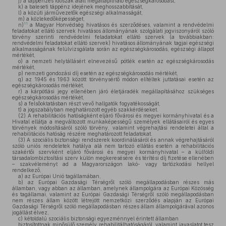
j)
a táppénzes időszak alatt megállapítható egészségkárosodást,
k)
a baleseti táppénz idejének meghosszabbítását,
l)
a közúti járművezetők egészségi alkalmasságát,
m)
a közlekedőképességet,
11
n)
a Magyar Honvédség hivatásos és szerződéses, valamint a rendvédelmi
feladatokat ellátó szervek hivatásos állományának szolgálati jogviszonyáról szóló
törvény szerinti rendvédelmi feladatokat ellátó szervek (a továbbiakban:
rendvédelmi feladatokat ellátó szervek) hivatásos állományának tagjai egészségi
alkalmasságának felülvizsgálata során az egészségkárosodás, egészségi állapot
mértékét,
o)
a nemzeti helytállásért elnevezésű pótlék esetén az egészségkárosodás
mértékét,
p)
nemzeti gondozási díj esetén az egészségkárosodás mértékét,
q)
az 1945 és 1963 között törvénysértő módon elítéltek juttatásai esetén az
egészségkárosodás mértékét,
r)
a kárpótlási jegy ellenében járó életjáradék megállapításához szükséges
egészségkárosodás mértékét,
s)
a felsőoktatásban részt vevő hallgatók fogyatékosságát,
t)
a jogszabályban meghatározott egyéb szakkérdéseket.
(2)
A rehabilitációs hatóságként eljáró fővárosi és megyei kormányhivatal és a
Hivatal ellátja a megváltozott munkaképességű személyek ellátásairól és egyes
törvények módosításáról szóló törvény, valamint végrehajtási rendeletei által a
rehabilitációs hatóság részére meghatározott feladatokat.
(3)
A szociális biztonsági rendszerek koordinálásáról és annak végrehajtásáról
szóló uniós rendeletek hatálya alá nem tartozó ellátás esetén a rehabilitációs
szakértői szervként eljáró fővárosi és megyei kormányhivatal – a külföldi
társadalombiztosítási szerv külön megkeresésére és térítési díj fizetése ellenében
– szakvéleményt ad a Magyarországon lakó- vagy tartózkodási hellyel
rendelkező,
a)
az Európai Unió tagállamában,
b)
az Európai Gazdasági Térségről szóló megállapodásban részes más
államban, vagy abban az államban, amelynek állampolgára az Európai Közösség
és tagállamai, valamint az Európai Gazdasági Térségről szóló megállapodásban
nem részes állam között létrejött nemzetközi szerződés alapján az Európai
Gazdasági Térségről szóló megállapodásban részes állam állampolgárával azonos
jogállást élvez,
c)
kétoldalú szociális biztonsági egyezménnyel érintett államban
biztosítottnak minősülő személy rehabilitálhatóságáról, valamint javaslatot tesz