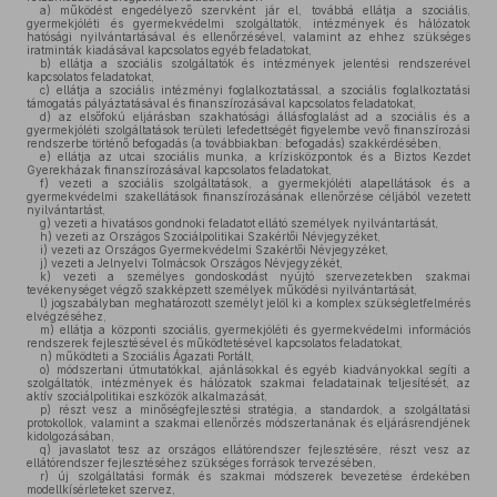
a)
működést engedélyező szervként jár el, továbbá ellátja a szociális,
gyermekjóléti és gyermekvédelmi szolgáltatók, intézmények és hálózatok
hatósági nyilvántartásával és ellenőrzésével, valamint az ehhez szükséges
iratminták kiadásával kapcsolatos egyéb feladatokat,
b)
ellátja a szociális szolgáltatók és intézmények jelentési rendszerével
kapcsolatos feladatokat,
c)
ellátja a szociális intézményi foglalkoztatással, a szociális foglalkoztatási
támogatás pályáztatásával és finanszírozásával kapcsolatos feladatokat,
d)
az elsőfokú eljárásban szakhatósági állásfoglalást ad a szociális és a
gyermekjóléti szolgáltatások területi lefedettségét figyelembe vevő finanszírozási
rendszerbe történő befogadás (a továbbiakban: befogadás) szakkérdésében,
e)
ellátja az utcai szociális munka, a krízisközpontok és a Biztos Kezdet
Gyerekházak finanszírozásával kapcsolatos feladatokat,
f)
vezeti a szociális szolgáltatások, a gyermekjóléti alapellátások és a
gyermekvédelmi szakellátások finanszírozásának ellenőrzése céljából vezetett
nyilvántartást,
g)
vezeti a hivatásos gondnoki feladatot ellátó személyek nyilvántartását,
h)
vezeti az Országos Szociálpolitikai Szakértői Névjegyzéket,
i)
vezeti az Országos Gyermekvédelmi Szakértői Névjegyzéket,
j)
vezeti a Jelnyelvi Tolmácsok Országos Névjegyzékét,
k)
vezeti a személyes gondoskodást nyújtó szervezetekben szakmai
tevékenységet végző szakképzett személyek működési nyilvántartását,
l)
jogszabályban meghatározott személyt jelöl ki a komplex szükségletfelmérés
elvégzéséhez,
m)
ellátja a központi szociális, gyermekjóléti és gyermekvédelmi információs
rendszerek fejlesztésével és működtetésével kapcsolatos feladatokat,
n)
működteti a Szociális Ágazati Portált,
o)
módszertani útmutatókkal, ajánlásokkal és egyéb kiadványokkal segíti a
szolgáltatók, intézmények és hálózatok szakmai feladatainak teljesítését, az
aktív szociálpolitikai eszközök alkalmazását,
p)
részt vesz a minőségfejlesztési stratégia, a standardok, a szolgáltatási
protokollok, valamint a szakmai ellenőrzés módszertanának és eljárásrendjének
kidolgozásában,
q)
javaslatot tesz az országos ellátórendszer fejlesztésére, részt vesz az
ellátórendszer fejlesztéséhez szükséges források tervezésében,
r)
új szolgáltatási formák és szakmai módszerek bevezetése érdekében
modellkísérleteket szervez,