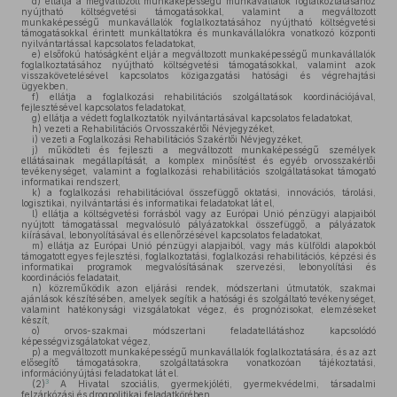
d)
ellátja a megváltozott munkaképességű munkavállalók foglalkoztatásához
nyújtható költségvetési támogatásokkal, valamint a megváltozott
munkaképességű munkavállalók foglalkoztatásához nyújtható költségvetési
támogatásokkal érintett munkáltatókra és munkavállalókra vonatkozó központi
nyilvántartással kapcsolatos feladatokat,
e)
elsőfokú hatóságként eljár a megváltozott munkaképességű munkavállalók
foglalkoztatásához nyújtható költségvetési támogatásokkal, valamint azok
visszakövetelésével kapcsolatos közigazgatási hatósági és végrehajtási
ügyekben,
f)
ellátja a foglalkozási rehabilitációs szolgáltatások koordinációjával,
fejlesztésével kapcsolatos feladatokat,
g)
ellátja a védett foglalkoztatók nyilvántartásával kapcsolatos feladatokat,
h)
vezeti a Rehabilitációs Orvosszakértői Névjegyzéket,
i)
vezeti a Foglalkozási Rehabilitációs Szakértői Névjegyzéket,
j)
működteti és fejleszti a megváltozott munkaképességű személyek
ellátásainak megállapítását, a komplex minősítést és egyéb orvosszakértői
tevékenységet, valamint a foglalkozási rehabilitációs szolgáltatásokat támogató
informatikai rendszert,
k)
a foglalkozási rehabilitációval összefüggő oktatási, innovációs, tárolási,
logisztikai, nyilvántartási és informatikai feladatokat lát el,
l)
ellátja a költségvetési forrásból vagy az Európai Unió pénzügyi alapjaiból
nyújtott támogatással megvalósuló pályázatokkal összefüggő, a pályázatok
kiírásával, lebonyolításával és ellenőrzésével kapcsolatos feladatokat,
m)
ellátja az Európai Unió pénzügyi alapjaiból, vagy más külföldi alapokból
támogatott egyes fejlesztési, foglalkoztatási, foglalkozási rehabilitációs, képzési és
informatikai programok megvalósításának szervezési, lebonyolítási és
koordinációs feladatait,
n)
közreműködik azon eljárási rendek, módszertani útmutatók, szakmai
ajánlások készítésében, amelyek segítik a hatósági és szolgáltató tevékenységet,
valamint hatékonysági vizsgálatokat végez, és prognózisokat, elemzéseket
készít,
o)
orvos-szakmai módszertani feladatellátáshoz kapcsolódó
képességvizsgálatokat végez,
p)
a megváltozott munkaképességű munkavállalók foglalkoztatására, és az azt
elősegítő támogatásokra, szolgáltatásokra vonatkozóan tájékoztatási,
információnyújtási feladatokat lát el.
3
(2)
A Hivatal szociális, gyermekjóléti, gyermekvédelmi, társadalmi
felzárkózási és drogpolitikai feladatkörében