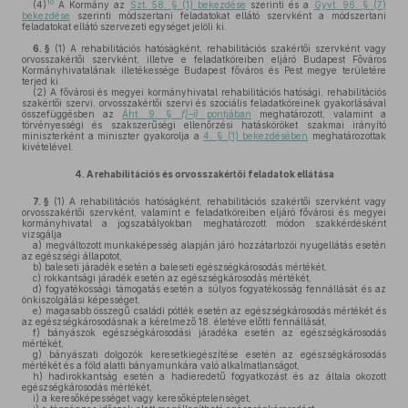
10
(4)
A Kormány az
Szt. 58. § (1) bekezdése
szerinti és a
Gyvt. 96. § (7)
bekezdése
szerinti módszertani feladatokat ellátó szervként a módszertani
feladatokat ellátó szervezeti egységet jelöli ki.
6. §
(1)
A rehabilitációs hatóságként, rehabilitációs szakértői szervként vagy
orvosszakértői szervként, illetve e feladatköreiben eljáró Budapest Főváros
Kormányhivatalának illetékessége Budapest főváros és Pest megye területére
terjed ki.
(2)
A fővárosi és megyei kormányhivatal rehabilitációs hatósági, rehabilitációs
szakértői szervi, orvosszakértői szervi és szociális feladatköreinek gyakorlásával
összefüggésben az
Áht. 9. §
f)–i)
pontjában
meghatározott, valamint a
törvényességi és szakszerűségi ellenőrzési hatásköröket szakmai irányító
miniszterként a miniszter gyakorolja a
4. § (1) bekezdésében
meghatározottak
kivételével.
4.
A rehabilitációs és orvosszakértői feladatok ellátása
7. §
(1)
A rehabilitációs hatóságként, rehabilitációs szakértői szervként vagy
orvosszakértői szervként, valamint e feladatköreiben eljáró fővárosi és megyei
kormányhivatal a jogszabályokban meghatározott módon szakkérdésként
vizsgálja
a)
megváltozott munkaképesség alapján járó hozzátartozói nyugellátás esetén
az egészségi állapotot,
b)
baleseti járadék esetén a baleseti egészségkárosodás mértékét,
c)
rokkantsági járadék esetén az egészségkárosodás mértékét,
d)
fogyatékossági támogatás esetén a súlyos fogyatékosság fennállását és az
önkiszolgálási képességet,
e)
magasabb összegű családi pótlék esetén az egészségkárosodás mértékét és
az egészségkárosodásnak a kérelmező 18. életéve előtti fennállását,
f)
bányászok egészségkárosodási járadéka esetén az egészségkárosodás
mértékét,
g)
bányászati dolgozók keresetkiegészítése esetén az egészségkárosodás
mértékét és a föld alatti bányamunkára való alkalmatlanságot,
h)
hadirokkantság esetén a hadieredetű fogyatkozást és az általa okozott
egészségkárosodás mértékét,
i)
a keresőképességet vagy keresőképtelenséget,