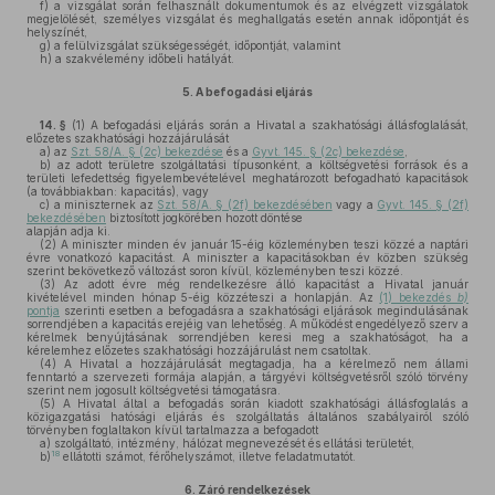
f)
a vizsgálat során felhasznált dokumentumok és az elvégzett vizsgálatok
megjelölését, személyes vizsgálat és meghallgatás esetén annak időpontját és
helyszínét,
g)
a felülvizsgálat szükségességét, időpontját, valamint
h)
a szakvélemény időbeli hatályát.
5.
A befogadási eljárás
14. §
(1)
A befogadási eljárás során a Hivatal a szakhatósági állásfoglalását,
előzetes szakhatósági hozzájárulását
a)
az
Szt. 58/A. § (2c) bekezdése
és a
Gyvt. 145. § (2c) bekezdése
,
b)
az adott területre szolgáltatási típusonként, a költségvetési források és a
területi lefedettség figyelembevételével meghatározott befogadható kapacitások
(a továbbiakban: kapacitás), vagy
c)
a miniszternek az
Szt. 58/A. § (2f) bekezdésében
vagy a
Gyvt. 145. § (2f)
bekezdésében
biztosított jogkörében hozott döntése
alapján adja ki.
(2)
A miniszter minden év január 15-éig közleményben teszi közzé a naptári
évre vonatkozó kapacitást. A miniszter a kapacitásokban év közben szükség
szerint bekövetkező változást soron kívül, közleményben teszi közzé.
(3)
Az adott évre még rendelkezésre álló kapacitást a Hivatal január
kivételével minden hónap 5-éig közzéteszi a honlapján. Az
(1) bekezdés
b)
pontja
szerinti esetben a befogadásra a szakhatósági eljárások megindulásának
sorrendjében a kapacitás erejéig van lehetőség. A működést engedélyező szerv a
kérelmek benyújtásának sorrendjében keresi meg a szakhatóságot, ha a
kérelemhez előzetes szakhatósági hozzájárulást nem csatoltak.
(4)
A Hivatal a hozzájárulását megtagadja, ha a kérelmező nem állami
fenntartó a szervezeti formája alapján, a tárgyévi költségvetésről szóló törvény
szerint nem jogosult költségvetési támogatásra.
(5)
A Hivatal által a befogadás során kiadott szakhatósági állásfoglalás a
közigazgatási hatósági eljárás és szolgáltatás általános szabályairól szóló
törvényben foglaltakon kívül tartalmazza a befogadott
a)
szolgáltató, intézmény, hálózat megnevezését és ellátási területét,
18
b)
ellátotti számot, férőhelyszámot, illetve feladatmutatót.
6.
Záró rendelkezések