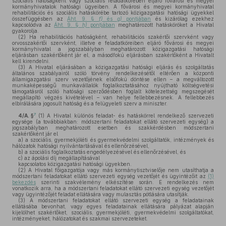
szociális hatóságként vagy szociális feladatkörében eljáró fővárosi és megyei
kormányhivatalok hatósági ügyeiben. A fővárosi és megyei kormányhivatal
rehabilitációs és szociális hatáskörébe tartozó közigazgatási hatósági ügyekkel
összefüggésben az
Áht. 9. §
f)
és
g)
pontjában
és kizárólag ezekhez
kapcsolódva az
Áht. 9. §
h)
pontjában
meghatározott hatásköröket a Hivatal
gyakorolja.
(2)
Ha rehabilitációs hatóságként, rehabilitációs szakértői szervként vagy
orvosszakértői szervként, illetve e feladatköreiben eljáró fővárosi és megyei
kormányhivatal a jogszabályban meghatározott közigazgatási hatósági
eljárásban szakértőként jár el, a másodfokú eljárásban szakértőként a Hivatalt
kell kirendelni.
(3)
A Hivatal eljárásában a közigazgatási hatósági eljárás és szolgáltatás
általános szabályairól szóló törvény rendelkezésétől eltérően a központi
államigazgatási szerv vezetőjének elsőfokú döntése ellen – a megváltozott
munkaképességű munkavállalók foglalkoztatásához nyújtható költségvetési
támogatásról szóló hatósági szerződésben foglalt kötelezettség megszegését
megállapító végzés kivételével – van helye fellebbezésnek. A fellebbezés
elbírálására jogosult hatóság és a felügyeleti szerv a miniszter.
7
4/A. §
(1)
A Hivatal különös feladat- és hatáskörrel rendelkező szervezeti
egysége (a továbbiakban: módszertani feladatokat ellátó szervezeti egység) a
jogszabályban meghatározott esetben és szakkérdésben módszertani
szakértőként jár el
a)
a szociális, gyermekjóléti és gyermekvédelmi szolgáltatók, intézmények és
hálózatok hatósági nyilvántartásával és ellenőrzésével,
b)
a szociális foglalkoztatás engedélyezésével és ellenőrzésével, és
c)
az ápolási díj megállapításával
kapcsolatos közigazgatási hatósági ügyekben.
(2)
A Hivatal főigazgatója vagy más kormánytisztviselője nem utasíthatja a
módszertani feladatokat ellátó szervezeti egység vezetőjét és ügyintézőit az
(1)
bekezdés
szerinti szakvélemény elkészítése során. E rendelkezés nem
vonatkozik arra, ha a módszertani feladatokat ellátó szervezeti egység vezetőjét
vagy ügyintézőjét feladat ellátására vagy mulasztás pótlására utasítják.
(3)
A módszertani feladatokat ellátó szervezeti egység a feladatainak
ellátásába bevonhat, vagy egyes feladatainak ellátására pályázat alapján
kijelölhet szakértőket, szociális, gyermekjóléti, gyermekvédelmi szolgáltatókat,
intézményeket, hálózatokat és szakmai szervezeteket.