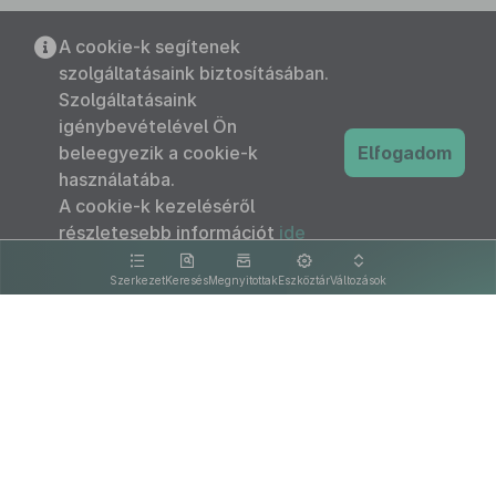
A cookie-k segítenek
szolgáltatásaink biztosításában.
Szolgáltatásaink
igénybevételével Ön
beleegyezik a cookie-k
Elfogadom
használatába.
A cookie-k kezeléséről
részletesebb információt
ide
kattintva olvashat.
Szerkezet
Keresés
Megnyitottak
Eszköztár
Változások