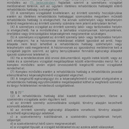
minősítés az
(1) bekezdésben
foglaltak szerint a személyes vizsgálat
mellőzésével történik, azt az ügyben illetékes rehabilitációs hatóságtól eltérő
rehabilitációs hatóság is elvégezheti.
(3)
A személyes vizsgálatot kivételesen, az érintett személy hozzájárulása
esetén az illetékes rehabilitációs hatósággal szomszédos megyében működő
rehabilitációs hatóság is elvégezheti, ha annak székhelyén vagy telephelyén
történő megjelenés az érintett személy számára nem jelent aránytalan terhet.
(4)
A személyes vizsgálat az érintett személy lakó- vagy tartózkodási helyén
is elvégezhető, ha a minősítéshez a lakhatási viszonyainak, környezetének,
önellátási vagy önkiszolgálási képességének megismerése szükséges.
(5)
A személyes vizsgálatot az érintett személy lakó- vagy tartózkodási helyén
kell elvégezni, ha a háziorvosa indoklással ellátott igazolást ad arról, hogy
állapota nem teszi lehetővé a rehabilitációs hatóság székhelyén vagy
telephelyén való megjelenést. A háziorvosnak az igazoláshoz mellékelnie kell a
vizsgálati jogcím szerinti, az igény benyújtásakor fennálló egészségi állapotot
igazoló szakorvosi leleteket is.
(6)
Ha a rendelkezésre álló orvosi dokumentáció, egyéb iratok között, vagy az
iratok és a személyes vizsgálat megállapításai között ellentmondás merül fel, a
komplex minősítés során eljáró orvosszakértő kiegészítő orvosi vizsgálatot
rendelhet el.
(7)
Komplex minősítés esetén a rehabilitációs hatóság a rehabilitációs javaslat
elkészítéséhez képességfelmérő vizsgálatot végezhet.
(8)
A kiegészítő egészségügyi és a képességfelmérő vizsgálat elvégzésére a
rehabilitációs hatóság együttműködési megállapodást köthet a megfelelő személyi
és tárgyi feltételekkel rendelkező szolgáltatóval.
17
13. §
(1)
(2)
A rehabilitációs hatóság által kiadott szakvéleményben, illetve a
szakkérdés vizsgálata során rögzíteni kell
a)
az érintett személy azonosítására szolgáló, törvény alapján kezelhető
azonosító adatokat,
b)
az érintett személy egészségi állapotára vonatkozó, törvény alapján
kezelhető egészségügyi adatokat,
c)
a szakvélemény kiállításának, a szakkérdés vizsgálatának helyét,
időpontját,
d)
a szakvéleményt kérő szerv megnevezését,
e)
a vizsgálat típusát, a vizsgált kérdéseket és az azokra adott válaszokat,