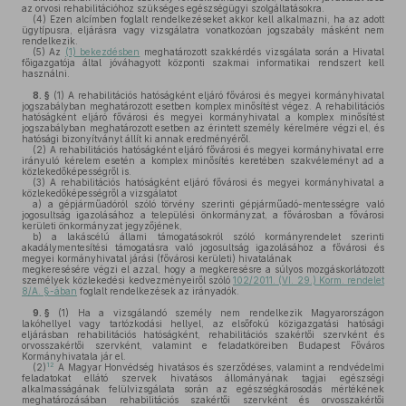
az orvosi rehabilitációhoz szükséges egészségügyi szolgáltatásokra.
(4)
Ezen alcímben foglalt rendelkezéseket akkor kell alkalmazni, ha az adott
ügytípusra, eljárásra vagy vizsgálatra vonatkozóan jogszabály másként nem
rendelkezik.
(5)
Az
(1) bekezdésben
meghatározott szakkérdés vizsgálata során a Hivatal
főigazgatója által jóváhagyott központi szakmai informatikai rendszert kell
használni.
8. §
(1)
A rehabilitációs hatóságként eljáró fővárosi és megyei kormányhivatal
jogszabályban meghatározott esetben komplex minősítést végez. A rehabilitációs
hatóságként eljáró fővárosi és megyei kormányhivatal a komplex minősítést
jogszabályban meghatározott esetben az érintett személy kérelmére végzi el, és
hatósági bizonyítványt állít ki annak eredményéről.
(2)
A rehabilitációs hatóságként eljáró fővárosi és megyei kormányhivatal erre
irányuló kérelem esetén a komplex minősítés keretében szakvéleményt ad a
közlekedőképességről is.
(3)
A rehabilitációs hatóságként eljáró fővárosi és megyei kormányhivatal a
közlekedőképességről a vizsgálatot
a)
a gépjárműadóról szóló törvény szerinti gépjárműadó-mentességre való
jogosultság igazolásához a települési önkormányzat, a fővárosban a fővárosi
kerületi önkormányzat jegyzőjének,
b)
a lakáscélú állami támogatásokról szóló kormányrendelet szerinti
akadálymentesítési támogatásra való jogosultság igazolásához a fővárosi és
megyei kormányhivatal járási (fővárosi kerületi) hivatalának
megkeresésére végzi el azzal, hogy a megkeresésre a súlyos mozgáskorlátozott
személyek közlekedési kedvezményeiről szóló
102/2011. (VI. 29.) Korm. rendelet
8/A. §-ában
foglalt rendelkezések az irányadók.
9. §
(1)
Ha a vizsgálandó személy nem rendelkezik Magyarországon
lakóhellyel vagy tartózkodási hellyel, az elsőfokú közigazgatási hatósági
eljárásban rehabilitációs hatóságként, rehabilitációs szakértői szervként és
orvosszakértői szervként, valamint e feladatköreiben Budapest Főváros
Kormányhivatala jár el.
12
(2)
A Magyar Honvédség hivatásos és szerződéses, valamint a rendvédelmi
feladatokat ellátó szervek hivatásos állományának tagjai egészségi
alkalmasságának felülvizsgálata során az egészségkárosodás mértékének
meghatározásában rehabilitációs szakértői szervként és orvosszakértői