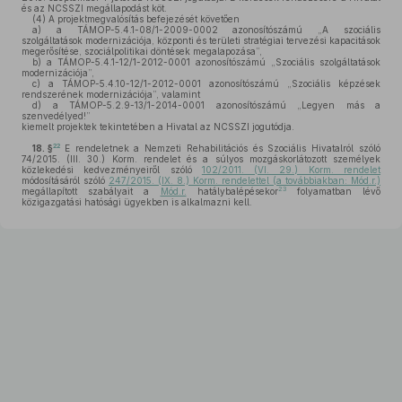
és az NCSSZI megállapodást köt.
(4)
A projektmegvalósítás befejezését követően
a)
a TÁMOP-5.4.1-08/1-2009-0002 azonosítószámú „A szociális
szolgáltatások modernizációja, központi és területi stratégiai tervezési kapacitások
megerősítése, szociálpolitikai döntések megalapozása”,
b)
a TÁMOP-5.4.1-12/1-2012-0001 azonosítószámú „Szociális szolgáltatások
modernizációja”,
c)
a TÁMOP-5.4.10-12/1-2012-0001 azonosítószámú „Szociális képzések
rendszerének modernizációja”, valamint
d)
a TÁMOP-5.2.9-13/1-2014-0001 azonosítószámú „Legyen más a
szenvedélyed!”
kiemelt projektek tekintetében a Hivatal az NCSSZI jogutódja.
22
18. §
E rendeletnek a Nemzeti Rehabilitációs és Szociális Hivatalról szóló
74/2015. (III. 30.) Korm. rendelet és a súlyos mozgáskorlátozott személyek
közlekedési kedvezményeiről szóló
102/2011. (VI. 29.) Korm. rendelet
módosításáról szóló
247/2015. (IX. 8.) Korm. rendelettel (a továbbiakban: Mód.r.)
23
megállapított szabályait a
Mód.r.
hatálybalépésekor
folyamatban lévő
közigazgatási hatósági ügyekben is alkalmazni kell.