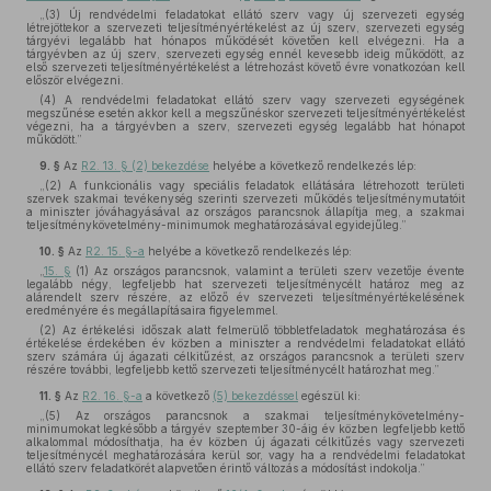
„(3) Új rendvédelmi feladatokat ellátó szerv vagy új szervezeti egység
létrejöttekor a szervezeti teljesítményértékelést az új szerv, szervezeti egység
tárgyévi legalább hat hónapos működését követően kell elvégezni. Ha a
tárgyévben az új szerv, szervezeti egység ennél kevesebb ideig működött, az
első szervezeti teljesítményértékelést a létrehozást követő évre vonatkozóan kell
először elvégezni.
(4) A rendvédelmi feladatokat ellátó szerv vagy szervezeti egységének
megszűnése esetén akkor kell a megszűnéskor szervezeti teljesítményértékelést
végezni, ha a tárgyévben a szerv, szervezeti egység legalább hat hónapot
működött.”
9. §
Az
R2. 13. § (2) bekezdése
helyébe a következő rendelkezés lép:
„(2) A funkcionális vagy speciális feladatok ellátására létrehozott területi
szervek szakmai tevékenység szerinti szervezeti működés teljesítménymutatóit
a miniszter jóváhagyásával az országos parancsnok állapítja meg, a szakmai
teljesítménykövetelmény-minimumok meghatározásával egyidejűleg.”
10. §
Az
R2. 15. §-a
helyébe a következő rendelkezés lép:
„
15. §
(1) Az országos parancsnok, valamint a területi szerv vezetője évente
legalább négy, legfeljebb hat szervezeti teljesítménycélt határoz meg az
alárendelt szerv részére, az előző év szervezeti teljesítményértékelésének
eredményére és megállapításaira figyelemmel.
(2) Az értékelési időszak alatt felmerülő többletfeladatok meghatározása és
értékelése érdekében év közben a miniszter a rendvédelmi feladatokat ellátó
szerv számára új ágazati célkitűzést, az országos parancsnok a területi szerv
részére további, legfeljebb kettő szervezeti teljesítménycélt határozhat meg.”
11. §
Az
R2. 16. §-a
a következő
(5) bekezdéssel
egészül ki:
„(5) Az országos parancsnok a szakmai teljesítménykövetelmény-
minimumokat legkésőbb a tárgyév szeptember 30-áig év közben legfeljebb kettő
alkalommal módosíthatja, ha év közben új ágazati célkitűzés vagy szervezeti
teljesítménycél meghatározására kerül sor, vagy ha a rendvédelmi feladatokat
ellátó szerv feladatkörét alapvetően érintő változás a módosítást indokolja.”