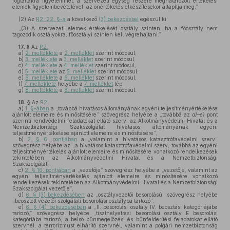
foglaltakra figyelemmel, a szervezeti egység részére meghatározott értékelési
elemek figyelembevételével, az önértékelés elkészítésekor állapítja meg.”
(2)
Az
R2. 22. §-a
a következő
(3) bekezdéssel
egészül ki:
„(3) A szervezeti elemek értékelését osztály szinten, ha a főosztály nem
tagozódik osztályokra, főosztályi szinten kell végrehajtani.”
17. §
Az
R2.
a)
2. melléklete
a
2. melléklet
szerint módosul,
b)
3. melléklete
a
3. melléklet
szerint módosul,
c)
4. melléklete
a
4. melléklet
szerint módosul,
d)
5. melléklete
az
5. melléklet
szerint módosul,
e)
6. melléklete
a
6. melléklet
szerint módosul,
f)
7. melléklete
helyébe a
7. melléklet
lép,
g)
8. melléklete
a
8. melléklet
szerint módosul.
18. §
Az
R2.
a)
1. §-ában
a „továbbá hivatásos állományának egyéni teljesítményértékelése
ajánlott elemeire és minősítésére” szövegrész helyébe a „továbbá az
a)–e)
pont
szerinti rendvédelmi feladatokat ellátó szerv, az Alkotmányvédelmi Hivatal és a
Nemzetbiztonsági Szakszolgálat hivatásos állományának egyéni
teljesítményértékelése ajánlott elemeire és minősítésére”,
b)
2. § 6. pontjában
a „valamint a hivatásos katasztrófavédelmi szerv”
szövegrész helyébe az „a hivatásos katasztrófavédelmi szerv, továbbá az egyéni
teljesítményértékelés ajánlott elemeire és minősítésére vonatkozó rendelkezések
tekintetében az Alkotmányvédelmi Hivatal és a Nemzetbiztonsági
Szakszolgálat”,
c)
2. § 16. pontjában
a „vezetője” szövegrész helyébe a „vezetője, valamint az
egyéni teljesítményértékelés ajánlott elemeire és minősítésére vonatkozó
rendelkezések tekintetében az Alkotmányvédelmi Hivatal és a Nemzetbiztonsági
Szakszolgálat vezetője”,
d)
6. § (3) bekezdésében
az „osztályvezetői besorolású” szövegrész helyébe
„beosztott vezetői szolgálati besorolási osztályba tartozó”,
e)
6. § (4) bekezdésében
a „II. besorolási osztály IV. beosztási kategóriájába
tartozó,” szövegrész helyébe „tiszthelyettesi besorolási osztály E besorolási
kategóriába tartozó, a belső bűnmegelőzési és bűnfelderítési feladatokat ellátó
szervnél, a terrorizmust elhárító szervnél, valamint a polgári nemzetbiztonság