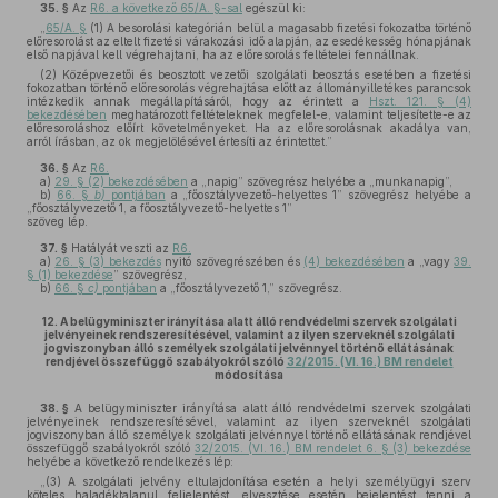
35. §
Az
R6. a következő 65/A. §-sal
egészül ki:
„
65/A. §
(1) A besorolási kategórián belül a magasabb fizetési fokozatba történő
előresorolást az eltelt fizetési várakozási idő alapján, az esedékesség hónapjának
első napjával kell végrehajtani, ha az előresorolás feltételei fennállnak.
(2) Középvezetői és beosztott vezetői szolgálati beosztás esetében a fizetési
fokozatban történő előresorolás végrehajtása előtt az állományilletékes parancsok
intézkedik annak megállapításáról, hogy az érintett a
Hszt. 121. § (4)
bekezdésében
meghatározott feltételeknek megfelel-e, valamint teljesítette-e az
előresoroláshoz előírt követelményeket. Ha az előresorolásnak akadálya van,
arról írásban, az ok megjelölésével értesíti az érintettet.”
36. §
Az
R6.
a)
29. § (2) bekezdésében
a „napig” szövegrész helyébe a „munkanapig”,
b)
66. §
b)
pontjában
a „főosztályvezető-helyettes 1” szövegrész helyébe a
„főosztályvezető 1, a főosztályvezető-helyettes 1”
szöveg lép.
37. §
Hatályát veszti az
R6.
a)
26. § (3) bekezdés
nyitó szövegrészében és
(4) bekezdésében
a „vagy
39.
§ (1) bekezdése
” szövegrész,
b)
66. §
c)
pontjában
a „főosztályvezető 1,” szövegrész.
12.
A belügyminiszter irányítása alatt álló rendvédelmi szervek szolgálati
jelvényeinek rendszeresítésével, valamint az ilyen szerveknél szolgálati
jogviszonyban álló személyek szolgálati jelvénnyel történő ellátásának
rendjével összefüggő szabályokról szóló
32/2015. (VI. 16.) BM rendelet
módosítása
38. §
A belügyminiszter irányítása alatt álló rendvédelmi szervek szolgálati
jelvényeinek rendszeresítésével, valamint az ilyen szerveknél szolgálati
jogviszonyban álló személyek szolgálati jelvénnyel történő ellátásának rendjével
összefüggő szabályokról szóló
32/2015. (VI. 16.) BM rendelet 6. § (3) bekezdése
helyébe a következő rendelkezés lép:
„(3) A szolgálati jelvény eltulajdonítása esetén a helyi személyügyi szerv
köteles haladéktalanul feljelentést, elvesztése esetén bejelentést tenni a