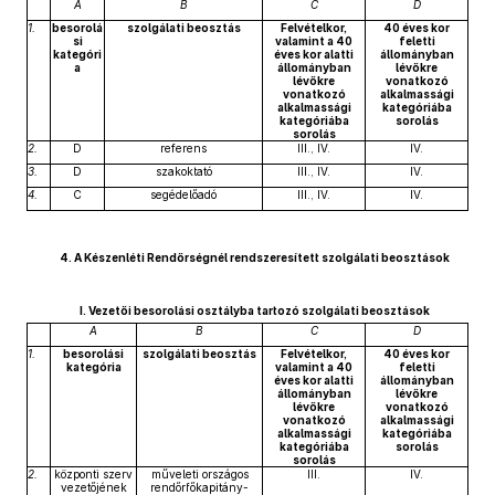
A
B
C
D
1.
besorolá
szolgálati beosztás
Felvételkor,
40 éves kor
si
valamint a 40
feletti
kategóri
éves kor alatti
állományban
a
állományban
lévőkre
lévőkre
vonatkozó
vonatkozó
alkalmassági
alkalmassági
kategóriába
kategóriába
sorolás
sorolás
2.
D
referens
III., IV.
IV.
3.
D
szakoktató
III., IV.
IV.
4.
C
segédelőadó
III., IV.
IV.
4. A Készenléti Rendőrségnél rendszeresített szolgálati beosztások
I. Vezetői besorolási osztályba tartozó szolgálati beosztások
A
B
C
D
1.
besorolási
szolgálati beosztás
Felvételkor,
40 éves kor
kategória
valamint a 40
feletti
éves kor alatti
állományban
állományban
lévőkre
lévőkre
vonatkozó
vonatkozó
alkalmassági
alkalmassági
kategóriába
kategóriába
sorolás
sorolás
2.
központi szerv
műveleti országos
III.
IV.
vezetőjének
rendőrfőkapitány-