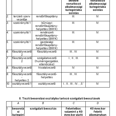
lévőkre
vonatkozó
vonatkozó
alkalmassági
alkalmassági
kategóriába
kategóriába
sorolás
sorolás
2.
területi szerv
rendőrfőkapitány
III.
IV.
vezetője
3.
szakirányító 1
bűnügyi
III.
IV.
rendőrfőkapitány-
helyettes (BRFK)
4.
szakirányító 1
rendészeti
III.
IV.
rendőrfőkapitány-
helyettes (BRFK)
5.
szakirányító 1
gazdasági
III.
IV.
rendőrfőkapitány-
helyettes (BRFK)
6.
főosztályvezető
főosztályvezető
III., IV.
IV.
2
7.
főosztályvezető
szolgálatvezető
I., II., III.
III.
2
(humánigazgatási,
ellenőrzési)
8.
főosztályvezető
hivatalvezető
IV.
IV.
2
9.
főosztályvezető
főosztályvezető-
III., IV.
IV.
-
helyettes
helyettes 2
10.
osztályvezető 1
osztályvezető
I., II., III., IV., „S”
IV.
II. Tiszti besorolási osztályba tartozó szolgálati beosztások
A
B
C
D
1.
besorolá
szolgálati beosztás
Felvételkor,
40 éves kor
si
valamint a 40
feletti
kategóri
éves kor alatti
állományban