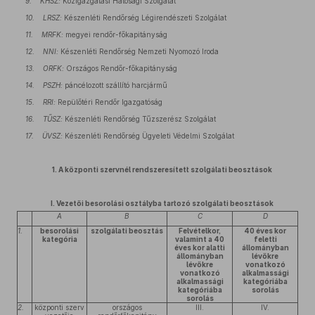
9. KHSZ:
Közigazgatási Hatósági Szolgálat
10. LRSZ:
Készenléti Rendőrség Légirendészeti Szolgálat
11. MRFK:
megyei rendőr-főkapitányság
12. NNI:
Készenléti Rendőrség Nemzeti Nyomozó Iroda
13. ORFK:
Országos Rendőr-főkapitányság
14. PSZH:
páncélozott szállító harcjármű
15. RRI:
Repülőtéri Rendőr Igazgatóság
16. TŰSZ:
Készenléti Rendőrség Tűzszerész Szolgálat
17. ÜVSZ:
Készenléti Rendőrség Ügyeleti Védelmi Szolgálat
1. A központi szervnél rendszeresített szolgálati beosztások
I. Vezetői besorolási osztályba tartozó szolgálati beosztások
A
B
C
D
1.
besorolási
szolgálati beosztás
Felvételkor,
40 éves kor
kategória
valamint a 40
feletti
éves kor alatti
állományban
állományban
lévőkre
lévőkre
vonatkozó
vonatkozó
alkalmassági
alkalmassági
kategóriába
kategóriába
sorolás
sorolás
2.
központi szerv
országos
III.
IV.