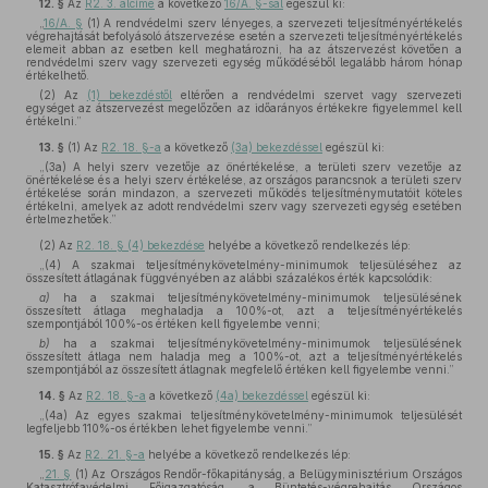
12. §
Az
R2. 3. alcíme
a következő
16/A. §-sal
egészül ki:
„
16/A. §
(1) A rendvédelmi szerv lényeges, a szervezeti teljesítményértékelés
végrehajtását befolyásoló átszervezése esetén a szervezeti teljesítményértékelés
elemeit abban az esetben kell meghatározni, ha az átszervezést követően a
rendvédelmi szerv vagy szervezeti egység működéséből legalább három hónap
értékelhető.
(2) Az
(1) bekezdéstől
eltérően a rendvédelmi szervet vagy szervezeti
egységet az átszervezést megelőzően az időarányos értékekre figyelemmel kell
értékelni.”
13. §
(1)
Az
R2. 18. §-a
a következő
(3a) bekezdéssel
egészül ki:
„(3a) A helyi szerv vezetője az önértékelése, a területi szerv vezetője az
önértékelése és a helyi szerv értékelése, az országos parancsnok a területi szerv
értékelése során mindazon, a szervezeti működés teljesítménymutatóit köteles
értékelni, amelyek az adott rendvédelmi szerv vagy szervezeti egység esetében
értelmezhetőek.”
(2)
Az
R2. 18. § (4) bekezdése
helyébe a következő rendelkezés lép:
„(4) A szakmai teljesítménykövetelmény-minimumok teljesüléséhez az
összesített átlagának függvényében az alábbi százalékos érték kapcsolódik:
a)
ha a szakmai teljesítménykövetelmény-minimumok teljesülésének
összesített átlaga meghaladja a 100%-ot, azt a teljesítményértékelés
szempontjából 100%-os értéken kell figyelembe venni;
b)
ha a szakmai teljesítménykövetelmény-minimumok teljesülésének
összesített átlaga nem haladja meg a 100%-ot, azt a teljesítményértékelés
szempontjából az összesített átlagnak megfelelő értéken kell figyelembe venni.”
14. §
Az
R2. 18. §-a
a következő
(4a) bekezdéssel
egészül ki:
„(4a) Az egyes szakmai teljesítménykövetelmény-minimumok teljesülését
legfeljebb 110%-os értékben lehet figyelembe venni.”
15. §
Az
R2. 21. §-a
helyébe a következő rendelkezés lép:
„
21. §
(1) Az Országos Rendőr-főkapitányság, a Belügyminisztérium Országos
Katasztrófavédelmi Főigazgatóság, a Büntetés-végrehajtás Országos