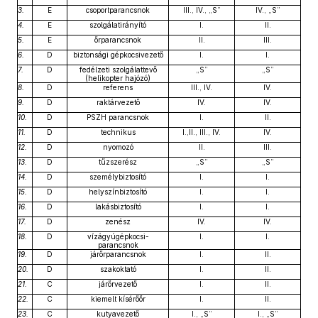
3.
E
csoportparancsnok
III., IV., „S”
IV., „S”
4.
E
szolgálatirányító
I.
II.
5.
E
őrparancsnok
II.
III.
6.
D
biztonsági gépkocsivezető
I.
I.
7.
D
fedélzeti szolgálattevő
„S”
„S”
(helikopter hajózó)
8.
D
referens
III., IV.
IV.
9.
D
raktárvezető
IV.
IV.
10.
D
PSZH parancsnok
I.
II.
11.
D
technikus
I.,II., III., IV.
IV.
12.
D
nyomozó
II.
III.
13.
D
tűzszerész
„S”
„S”
14.
D
személybiztosító
I.
I.
15.
D
helyszínbiztosító
I.
I.
16.
D
lakásbiztosító
I.
I.
17.
D
zenész
IV.
IV.
18.
D
vízágyúgépkocsi-
I.
I.
parancsnok
19.
D
járőrparancsnok
I.
II.
20.
D
szakoktató
I.
II.
21.
C
járőrvezető
I.
II.
22.
C
kiemelt kísérőőr
I.
II.
23.
C
kutyavezető
I., „S”
I., „S”