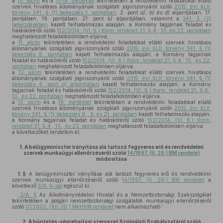
a
10. alcím
és a
11–18. melléklet
tekintetében a rendvédelmi feladatokat ellátó
szervek hivatásos állományának szolgálati jogviszonyáról szóló
2015. évi XLII.
törvény 341. § (1) bekezdés 1. pontjában
, 2. pont
a), b)
és
d)
alpontjában, 17.
pontjában, 19. pontjában, 21. pont
b)
alpontjában, valamint a
341. § (3)
bekezdésében
kapott felhatalmazás alapján, a Kormány tagjainak feladat és
hatásköréről szóló
152/2014. (VI. 6.) Korm. rendelet 21. § 4., 10. és 22. pontjában
meghatározott feladatkörömben eljárva,
a
11. alcím
tekintetében a rendvédelmi feladatokat ellátó szervek hivatásos
állományának szolgálati jogviszonyáról szóló
2015. évi XLII. törvény 341. § (1)
bekezdés 6. pontjában
kapott felhatalmazás alapján, a Kormány tagjainak
feladat és hatásköréről szóló
152/2014. (VI. 6.) Korm. rendelet 21. § 4., 10., és 22.
pontjában
meghatározott feladatkörömben eljárva,
a
12. alcím
tekintetében a rendvédelmi feladatokat ellátó szervek hivatásos
állományának szolgálati jogviszonyáról szóló
2015. évi XLII. törvény 341. § (1)
bekezdés 4. pont
a)
alpontjában
kapott felhatalmazás alapján, a Kormány
tagjainak feladat és hatásköréről szóló
152/2014. (VI. 6.) Korm. rendelet 21. § 4.,
10., és 22. pontjában
meghatározott feladatkörömben eljárva,
a
13. alcím
és a
19. melléklet
tekintetében a rendvédelmi feladatokat ellátó
szervek hivatásos állományának szolgálati jogviszonyáról szóló
2015. évi XLII.
törvény 341. § (1) bekezdés 8., 9. és 21. pontjában
kapott felhatalmazás alapján,
a Kormány tagjainak feladat és hatásköréről szóló
152/2014. (VI. 6.) Korm.
rendelet 21. § 4., 10., és 22. pontjában
meghatározott feladatkörömben eljárva
a következőket rendelem el:
1.
A belügyminiszter irányítása alá tartozó fegyveres erő és rendvédelmi
szervek munkaügyi ellenőrzéséről szóló
14/1997. (II. 26.) BM rendelet
módosítása
1. §
A belügyminiszter irányítása alá tartozó fegyveres erő és rendvédelmi
szervek munkaügyi ellenőrzéséről szóló
14/1997. (II. 26.) BM rendelet
a
következő
3/A. §-sal
egészül ki:
„
3/A. §
Az Alkotmányvédelmi Hivatal és a Nemzetbiztonsági Szakszolgálat
tekintetében a polgári nemzetbiztonsági szolgálatok munkaügyi ellenőrzéséről
szóló
17/2002. (XII. 30.) MeHVM rendelet
nem alkalmazható.”
2.
A büntetés-végrehajtási szervezet Szolgálati Szabályzatáról szóló