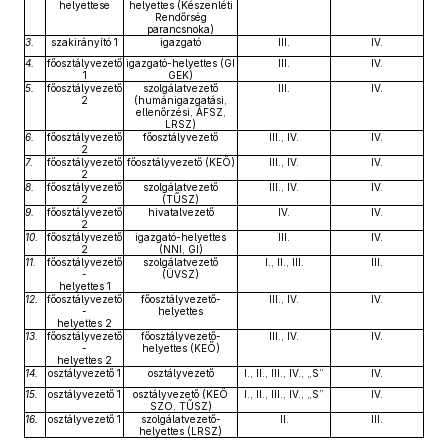
helyettese
helyettes (Készenléti
Rendőrség
parancsnoka)
3.
szakirányító 1
igazgató
III.
IV.
4.
főosztályvezető
igazgató-helyettes (GI
III.
IV.
1
GEK)
5.
főosztályvezető
szolgálatvezető
III.
IV.
2
(humánigazgatási,
ellenőrzési, ÁFSZ,
LRSZ)
6.
főosztályvezető
főosztályvezető
III., IV.
IV.
2
7.
főosztályvezető
főosztályvezető (KEŐ)
III., IV.
IV.
2
8.
főosztályvezető
szolgálatvezető
III., IV.
IV.
2
(TŰSZ)
9.
főosztályvezető
hivatalvezető
IV.
IV.
2
10.
főosztályvezető
igazgató-helyettes
III.
IV.
2
(NNI, GI)
11.
főosztályvezető
szolgálatvezető
I., II., III.
III.
-
(ÜVSZ)
helyettes 1
12.
főosztályvezető
főosztályvezető-
III., IV.
IV.
-
helyettes
helyettes 2
13.
főosztályvezető
főosztályvezető-
III., IV.
IV.
-
helyettes (KEŐ)
helyettes 2
14.
osztályvezető 1
osztályvezető
I., II., III., IV., „S”
IV.
15.
osztályvezető 1
osztályvezető (KEŐ
I., II., III., IV., „S”
IV.
SZO, TŰSZ)
16.
osztályvezető 1
szolgálatvezető-
II.
III.
helyettes (LRSZ)