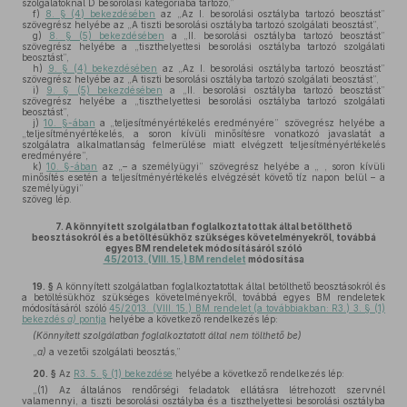
szolgálatoknál D besorolási kategóriába tartozó,”
f)
8. § (4) bekezdésében
az „Az I. besorolási osztályba tartozó beosztást”
szövegrész helyébe az „A tiszti besorolási osztályba tartozó szolgálati beosztást”,
g)
8. § (5) bekezdésében
a „II. besorolási osztályba tartozó beosztást”
szövegrész helyébe a „tiszthelyettesi besorolási osztályba tartozó szolgálati
beosztást”,
h)
9. § (4) bekezdésében
az „Az I. besorolási osztályba tartozó beosztást”
szövegrész helyébe az „A tiszti besorolási osztályba tartozó szolgálati beosztást”,
i)
9. § (5) bekezdésében
a „II. besorolási osztályba tartozó beosztást”
szövegrész helyébe a „tiszthelyettesi besorolási osztályba tartozó szolgálati
beosztást”,
j)
10. §-ában
a „teljesítményértékelés eredményére” szövegrész helyébe a
„teljesítményértékelés, a soron kívüli minősítésre vonatkozó javaslatát a
szolgálatra alkalmatlanság felmerülése miatt elvégzett teljesítményértékelés
eredményére”,
k)
10. §-ában
az „– a személyügyi” szövegrész helyébe a „ , soron kívüli
minősítés esetén a teljesítményértékelés elvégzését követő tíz napon belül – a
személyügyi”
szöveg lép.
7.
A könnyített szolgálatban foglalkoztatottak által betölthető
beosztásokról és a betöltésükhöz szükséges követelményekről, továbbá
egyes BM rendeletek módosításáról szóló
45/2013. (VIII. 15.) BM rendelet
módosítása
19. §
A könnyített szolgálatban foglalkoztatottak által betölthető beosztásokról és
a betöltésükhöz szükséges követelményekről, továbbá egyes BM rendeletek
módosításáról szóló
45/2013. (VIII. 15.) BM rendelet (a továbbiakban: R3.) 3. § (1)
bekezdés
a)
pontja
helyébe a következő rendelkezés lép:
(Könnyített szolgálatban foglalkoztatott által nem tölthető be)
„
a)
a vezetői szolgálati beosztás,”
20. §
Az
R3. 5. § (1) bekezdése
helyébe a következő rendelkezés lép:
„(1) Az általános rendőrségi feladatok ellátásra létrehozott szervnél
valamennyi, a tiszti besorolási osztályba és a tiszthelyettesi besorolási osztályba