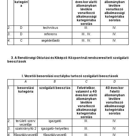
kategóri
éves kor alatti
állományban
a
állományban
lévőkre
lévőkre
vonatkozó
vonatkozó
alkalmassági
alkalmassági
kategóriába
kategóriába
sorolás
sorolás
2.
D
technikus
III.
IV.
3.
D
referens
III., IV.
IV.
4.
C
segédelőadó
III., IV.
IV.
3. A Rendőrségi Oktatási és Kiképző Központnál rendszeresített szolgálati
beosztások
I. Vezetői besorolási osztályba tartozó szolgálati beosztások
A
B
C
D
1.
besorolási
szolgálati beosztás
Felvételkor,
40 éves kor
kategória
valamint a 40
feletti
éves kor alatti
állományban
állományban
lévőkre
lévőkre
vonatkozó
vonatkozó
alkalmassági
alkalmassági
kategóriába
kategóriába
sorolás
sorolás
2.
területi szerv
igazgató
III.
IV.
vezetője
3.
szakirányító 2
igazgató-helyettes
III.
IV.
4.
főosztályvezető
főosztályvezető
III.
IV.