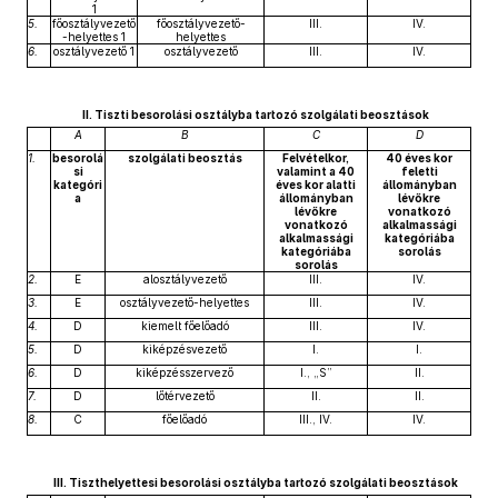
1
5.
főosztályvezető
főosztályvezető-
III.
IV.
-helyettes 1
helyettes
6.
osztályvezető 1
osztályvezető
III.
IV.
II. Tiszti besorolási osztályba tartozó szolgálati beosztások
A
B
C
D
1.
besorolá
szolgálati beosztás
Felvételkor,
40 éves kor
si
valamint a 40
feletti
kategóri
éves kor alatti
állományban
a
állományban
lévőkre
lévőkre
vonatkozó
vonatkozó
alkalmassági
alkalmassági
kategóriába
kategóriába
sorolás
sorolás
2.
E
alosztályvezető
III.
IV.
3.
E
osztályvezető-helyettes
III.
IV.
4.
D
kiemelt főelőadó
III.
IV.
5.
D
kiképzésvezető
I.
I.
6.
D
kiképzésszervező
I., „S”
II.
7.
D
lőtérvezető
II.
II.
8.
C
főelőadó
III., IV.
IV.
III. Tiszthelyettesi besorolási osztályba tartozó szolgálati beosztások