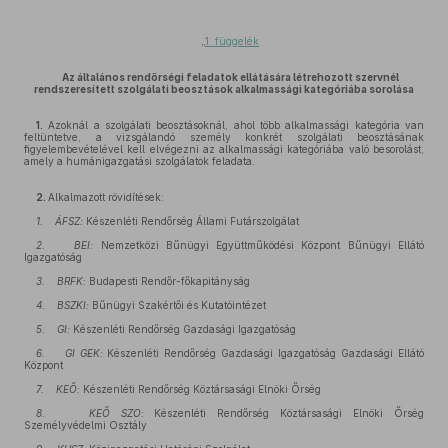
„
1. függelék
Az általános rendőrségi feladatok ellátására létrehozott szervnél
rendszeresített szolgálati beosztások alkalmassági kategóriába sorolása
1.
Azoknál a szolgálati beosztásoknál, ahol több alkalmassági kategória van
feltüntetve, a vizsgálandó személy konkrét szolgálati beosztásának
figyelembevételével kell elvégezni az alkalmassági kategóriába való besorolást,
amely a humánigazgatási szolgálatok feladata.
2.
Alkalmazott rövidítések:
1. ÁFSZ:
Készenléti Rendőrség Állami Futárszolgálat
2. BEI:
Nemzetközi Bűnügyi Együttműködési Központ Bűnügyi Ellátó
Igazgatóság
3. BRFK:
Budapesti Rendőr-főkapitányság
4. BSZKI:
Bűnügyi Szakértői és Kutatóintézet
5. GI:
Készenléti Rendőrség Gazdasági Igazgatóság
6. GI GEK:
Készenléti Rendőrség Gazdasági Igazgatóság Gazdasági Ellátó
Központ
7. KEŐ:
Készenléti Rendőrség Köztársasági Elnöki Őrség
8. KEŐ SZO:
Készenléti Rendőrség Köztársasági Elnöki Őrség
Személyvédelmi Osztály