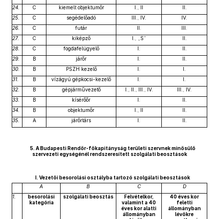
24.
C
kiemelt objektumőr
I., II
II.
25.
C
segédelőadó
III., IV.
IV.
26.
C
futár
II.
III.
27.
C
kiképző
I., „S”
II.
28.
C
fogdafelügyelő
I.
II.
29.
B
járőr
I.
II.
30.
B
PSZH kezelő
I.
I.
31.
B
vízágyú gépkocsi-kezelő
I.
I.
32.
B
gépjárművezető
I., II., III., IV.
III., IV.
33.
B
kísérőőr
I.
II.
34.
B
objektumőr
I., II
II.
35.
A
járőrtárs
I.
II.
5. A Budapesti Rendőr-főkapitányság területi szervnek minősülő
szervezeti egységénél rendszeresített szolgálati beosztások
I. Vezetői besorolási osztályba tartozó szolgálati beosztások
A
B
C
D
1.
besorolási
szolgálati beosztás
Felvételkor,
40 éves kor
kategória
valamint a 40
feletti
éves kor alatti
állományban
állományban
lévőkre