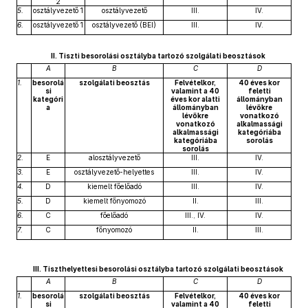
2
5.
osztályvezető 1
osztályvezető
III.
IV.
6.
osztályvezető 1
osztályvezető (BEI)
III.
IV.
II. Tiszti besorolási osztályba tartozó szolgálati beosztások
A
B
C
D
1.
besorolá
szolgálati beosztás
Felvételkor,
40 éves kor
si
valamint a 40
feletti
kategóri
éves kor alatti
állományban
a
állományban
lévőkre
lévőkre
vonatkozó
vonatkozó
alkalmassági
alkalmassági
kategóriába
kategóriába
sorolás
sorolás
2.
E
alosztályvezető
III.
IV.
3.
E
osztályvezető-helyettes
III.
IV.
4.
D
kiemelt főelőadó
III.
IV.
5.
D
kiemelt főnyomozó
II.
III.
6.
C
főelőadó
III., IV.
IV.
7.
C
főnyomozó
II.
III.
III. Tiszthelyettesi besorolási osztályba tartozó szolgálati beosztások
A
B
C
D
1.
besorolá
szolgálati beosztás
Felvételkor,
40 éves kor
si
valamint a 40
feletti