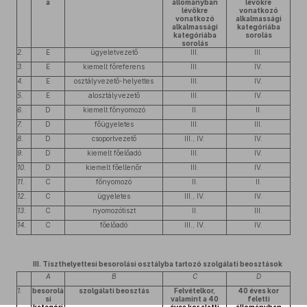
a
állományban
lévőkre
lévőkre
vonatkozó
vonatkozó
alkalmassági
alkalmassági
kategóriába
kategóriába
sorolás
sorolás
2.
E
ügyeletvezető
III.
III.
3.
E
kiemelt főreferens
III.
IV.
4.
E
osztályvezető-helyettes
III.
IV.
5.
E
alosztályvezető
III.
IV.
6.
D
kiemelt főnyomozó
II.
II.
7.
D
főügyeletes
III.
III.
8.
D
csoportvezető
III., IV.
IV.
9.
D
kiemelt főelőadó
III.
IV.
10.
D
kiemelt főellenőr
III.
IV.
11.
C
főnyomozó
II.
II.
12.
C
ügyeletes
III., IV.
IV.
13.
C
nyomozótiszt
II.
III.
14.
C
főelőadó
III., IV.
IV.
III. Tiszthelyettesi besorolási osztályba tartozó szolgálati beosztások
A
B
C
D
1.
besorolá
szolgálati beosztás
Felvételkor,
40 éves kor
si
valamint a 40
feletti