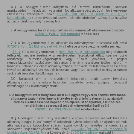
6. §
A belügyminiszter irányítása alá tartozó rendvédelmi szervek
munkavédelmi feladatai, valamint foglalkozás-egészségügyi tevékenysége
ellátásának szabályairól szóló
70/2011. (XII. 30.) BM rendelet 25. § (3)
bekezdésében
az „a rendvédelmi szervet irányító miniszter” szövegrész helyébe
az „az elbíráló személy” szöveg lép.
5.
A belügyminiszter által alapított és adományozott elismerésekről szóló
37/2012. (VIII. 2.) BM rendelet
módosítása
7. §
A belügyminiszter által alapított és adományozott elismerésekről szóló
37/2012. (VIII. 2.) BM rendelet 44. §-a
helyébe a következő rendelkezés lép:
„
44. §
(1) A belügyminiszter a
Hszt. 180. § (1) bekezdésében
meghatározott
feltételek megléte esetén – a rendvédelmi feladatokat ellátó szervre utaló
rendőrségi, büntetés-végrehajtási vagy tűzoltó jelöléssel, a polgári
nemzetbiztonsági szolgálatok hivatásos állomány esetében jelölés nélküli –
tanácsosi, főtanácsosi címet adományozhat a rendvédelmi feladatokat ellátó szerv
hivatásos állományának vezetői beosztást vagy tiszti besorolási osztályba tartozó
szolgálati beosztást betöltő tagjának.
(2) Tanácsosi cím a rendvédelmi feladatokat ellátó szerv hivatásos
állományának tiszthelyettesi besorolási osztályba tartozó szolgálati beosztást
betöltő tagjának is adományozható.”
6.
A belügyminiszter irányítása alatt álló egyes fegyveres szervek hivatásos
állományú tagjai teljesítményértékelésének ajánlott elemeiről, az ajánlott
elemek alkalmazásához kapcsolódó eljárási szabályokról, a minősítés
rendjéről és a szervezeti teljesítményértékelésről szóló
26/2013. (VI. 26.) BM rendelet
módosítása
8. §
A belügyminiszter irányítása alatt álló egyes fegyveres szervek hivatásos
állományú tagjai teljesítményértékelésének ajánlott elemeiről, az ajánlott elemek
alkalmazásához kapcsolódó eljárási szabályokról, a minősítés rendjéről és a
szervezeti teljesítményértékelésről szóló
26/2013. (VI. 26.) BM rendelet (a
továbbiakban: R2.) 12. §-a
a következő
(3) és (4) bekezdéssel
egészül ki: