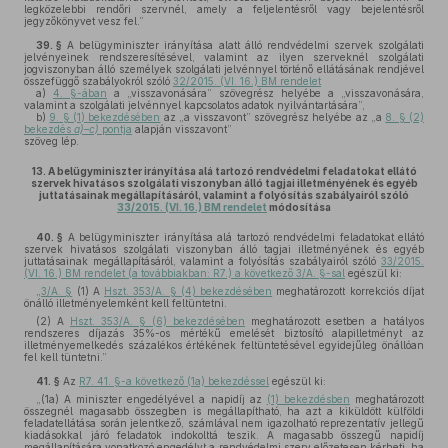
legközelebbi rendőri szervnél, amely a feljelentésről vagy bejelentésről
jegyzőkönyvet vesz fel.”
39. §
A belügyminiszter irányítása alatt álló rendvédelmi szervek szolgálati
jelvényeinek rendszeresítésével, valamint az ilyen szerveknél szolgálati
jogviszonyban álló személyek szolgálati jelvénnyel történő ellátásának rendjével
összefüggő szabályokról szóló
32/2015. (VI. 16.) BM rendelet
a)
4. §-ában
a „visszavonására” szövegrész helyébe a „visszavonására,
valamint a szolgálati jelvénnyel kapcsolatos adatok nyilvántartására”,
b)
9. § (1) bekezdésében
az „a visszavont” szövegrész helyébe az „a
8. § (2)
bekezdés
a)–c)
pontja
alapján visszavont”
szöveg lép.
13.
A belügyminiszter irányítása alá tartozó rendvédelmi feladatokat ellátó
szervek hivatásos szolgálati viszonyban álló tagjai illetményének és egyéb
juttatásainak megállapításáról, valamint a folyósítás szabályairól szóló
33/2015. (VI. 16.) BM rendelet
módosítása
40. §
A belügyminiszter irányítása alá tartozó rendvédelmi feladatokat ellátó
szervek hivatásos szolgálati viszonyban álló tagjai illetményének és egyéb
juttatásainak megállapításáról, valamint a folyósítás szabályairól szóló
33/2015.
(VI. 16.) BM rendelet (a továbbiakban: R7.) a következő 3/A. §-sal
egészül ki:
„
3/A. §
(1) A
Hszt. 353/A. § (4) bekezdésében
meghatározott korrekciós díjat
önálló illetményelemként kell feltüntetni.
(2) A
Hszt. 353/A. § (6) bekezdésében
meghatározott esetben a hatályos
rendszeres díjazás 35%-os mértékű emelését biztosító alapilletményt az
illetményemelkedés százalékos értékének feltüntetésével egyidejűleg önállóan
fel kell tüntetni.”
41. §
Az
R7. 41. §-a következő (1a) bekezdéssel
egészül ki:
„(1a) A miniszter engedélyével a napidíj az
(1) bekezdésben
meghatározott
összegnél magasabb összegben is megállapítható, ha azt a kiküldött külföldi
feladatellátása során jelentkező, számlával nem igazolható reprezentatív jellegű
kiadásokkal járó feladatok indokolttá teszik. A magasabb összegű napidíj
megállapítására vonatkozó engedélyt a rendvédelmi szerv előzetesen kérheti, ha