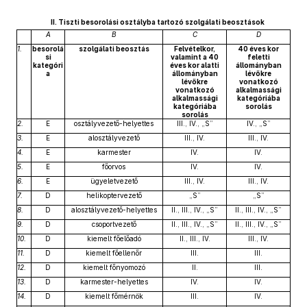
II. Tiszti besorolási osztályba tartozó szolgálati beosztások
A
B
C
D
1.
besorolá
szolgálati beosztás
Felvételkor,
40 éves kor
si
valamint a 40
feletti
kategóri
éves kor alatti
állományban
a
állományban
lévőkre
lévőkre
vonatkozó
vonatkozó
alkalmassági
alkalmassági
kategóriába
kategóriába
sorolás
sorolás
2.
E
osztályvezető-helyettes
III., IV., „S”
IV., „S”
3.
E
alosztályvezető
III., IV.
III., IV.
4.
E
karmester
IV.
IV.
5.
E
főorvos
IV.
IV.
6.
E
ügyeletvezető
III., IV.
III., IV.
7.
D
helikoptervezető
„S”
„S”
8.
D
alosztályvezető-helyettes
II., III., IV., „S”
II., III., IV., „S”
9.
D
csoportvezető
II., III., IV., „S”
II., III., IV., „S”
10.
D
kiemelt főelőadó
II., III., IV.
III., IV.
11.
D
kiemelt főellenőr
III.
III.
12.
D
kiemelt főnyomozó
II.
III.
13.
D
karmester-helyettes
IV.
IV.
14.
D
kiemelt főmérnök
III.
IV.