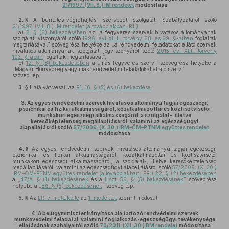
21/1997. (VII. 8.) IM rendelet
módosítása
2. §
A büntetés-végrehajtási szervezet Szolgálati Szabályzatáról szóló
21/1997. (VII. 8.) IM rendelet (a továbbiakban: R1.)
a)
8. § (6) bekezdésében
az „a fegyveres szervek hivatásos állományának
szolgálati viszonyáról szóló
1996. évi XLIII. törvény 68. és 69. §-aiban
foglaltak
megtartásával” szövegrész helyébe az „a rendvédelmi feladatokat ellátó szervek
hivatásos állományának szolgálati jogviszonyáról szóló
2015. évi XLII. törvény
103. §-ában
foglaltak megtartásával”,
b)
12. § (8) bekezdésében
a „más fegyveres szerv” szövegrész helyébe a
„Magyar Honvédség vagy más rendvédelmi feladatokat ellátó szerv”
szöveg lép.
3. §
Hatályát veszti az
R1. 16. § (5) és (6) bekezdése
.
3.
Az egyes rendvédelmi szervek hivatásos állományú tagjai egészségi,
pszichikai és fizikai alkalmasságáról, közalkalmazottai és köztisztviselői
munkaköri egészségi alkalmasságáról, a szolgálat-, illetve
keresőképtelenség megállapításáról, valamint az egészségügyi
alapellátásról szóló
57/2009. (X. 30.) IRM–ÖM–PTNM együttes rendelet
módosítása
4. §
Az egyes rendvédelmi szervek hivatásos állományú tagjai egészségi,
pszichikai és fizikai alkalmasságáról, közalkalmazottai és köztisztviselői
munkaköri egészségi alkalmasságáról, a szolgálat-, illetve keresőképtelenség
megállapításáról, valamint az egészségügyi alapellátásról szóló
57/2009. (X. 30.)
IRM–ÖM–PTNM együttes rendelet (a továbbiakban: ER.) 22. § (2) bekezdésében
a „
47/A. § (1) bekezdésének
és a
Hszt. 56. § (5) bekezdésének
” szövegrész
helyébe a „
86. § (5) bekezdésének
” szöveg lép.
5. §
Az
ER. 7. melléklete
az
1. melléklet
szerint módosul.
4.
A belügyminiszter irányítása alá tartozó rendvédelmi szervek
munkavédelmi feladatai, valamint foglalkozás-egészségügyi tevékenysége
ellátásának szabályairól szóló
70/2011. (XII. 30.) BM rendelet
módosítása