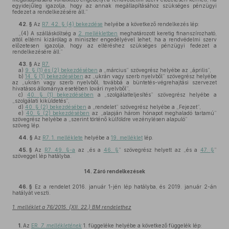
egyidejűleg igazolja, hogy az annak megállapításához szükséges pénzügyi
fedezet a rendelkezésére áll.”
42. §
Az
R7. 42. § (4) bekezdése
helyébe a következő rendelkezés lép:
„(4) A szállásköltség a
2. mellékletben
meghatározott keretig finanszírozható,
attól eltérni kizárólag a miniszter engedélyével lehet, ha a rendvédelmi szerv
előzetesen igazolja, hogy az eltéréshez szükséges pénzügyi fedezet a
rendelkezésére áll.”
43. §
Az
R7.
a)
9. § (1) és (2) bekezdésében
a „március” szövegrész helyébe az „április”,
b)
14. § (1) bekezdésében
az „ukrán vagy szerb nyelvből” szövegrész helyébe
az „ukrán vagy szerb nyelvből, továbbá a büntetés-végrehajtási szervezet
hivatásos állománya esetében lovári nyelvből”,
c)
40. § (1) bekezdésében
a „szolgálatteljesítés” szövegrész helyébe a
„szolgálati kiküldetés”,
d)
40. § (2) bekezdésében
a „rendelet” szövegrész helyébe a „Fejezet”,
e)
40. § (2) bekezdésében
az „alapján három hónapot meghaladó tartamú”
szövegrész helyébe a „szerint történő külföldre vezénylésen alapuló”
szöveg lép.
44. §
Az
R7. 1. melléklete
helyébe a
19. melléklet
lép.
45. §
Az
R7. 49. §-a
az „és a
46. §
” szövegrész helyett az „és a
47. §
”
szöveggel lép hatályba.
14.
Záró rendelkezések
46. §
Ez a rendelet 2016. január 1-jén lép hatályba, és 2019. január 2-án
hatályát veszti.
1. melléklet a 76/2015. (XII. 22.) BM rendelethez
1.
Az
ER.
7. mellékletének
1. függeléke helyébe a következő függelék lép: