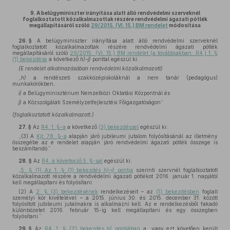
9.
A belügyminiszter irányítása alatt álló rendvédelmi szerveknél
foglalkoztatott közalkalmazottak részére rendvédelmi ágazati pótlék
megállapításáról szóló
29/2015. (VI. 15.) BM rendelet
módosítása
26. §
A belügyminiszter irányítása alatt álló rendvédelmi szerveknél
foglalkoztatott közalkalmazottak részére rendvédelmi ágazati pótlék
megállapításáról szóló
29/2015. (VI. 15.) BM rendelet (a továbbiakban: R4.) 1. §
(1) bekezdése
a következő
h)–j)
ponttal egészül ki:
(E rendelet alkalmazásában rendvédelmi közalkalmazott)
„
h)
a rendészeti szakközépiskoláknál a nem tanár (pedagógus)
munkakörökben,
i)
a Belügyminisztérium Nemzetközi Oktatási Központnál és
j)
a Közszolgálati Személyzetfejlesztési Főigazgatóságon”
(foglalkoztatott közalkalmazott.)
27. §
Az
R4. 1. §-a
a következő
(3) bekezdéssel
egészül ki:
„(3) A
Kjt. 78. §-a
alapján járó jubileumi jutalom folyósításánál az illetmény
összegébe az e rendelet alapján járó rendvédelmi ágazati pótlék összege is
beszámítandó.”
28. §
Az
R4. a következő 5. §-sal
egészül ki:
„
5. § (1) Az 1. § (1) bekezdés
h)–j)
pontja
szerinti szervnél foglalkoztatott
közalkalmazott részére a rendvédelmi ágazati pótlékot 2016. január 1. napjától
kell megállapítani és folyósítani.
(2) A
2. § (3) bekezdésének
rendelkezéseit – az
(1) bekezdésben
foglalt
személyi kör kivételével – a 2015. június 30. és 2015. december 31. között
folyósított jubileumi jutalmakra is alkalmazni kell. Az e rendelkezésből fakadó
különbözetet 2016. február 15-ig kell megállapítani és egy összegben
folyósítani.”
29. §
Az
R4. 1. § (2) bekezdés
b)
pontjában
a „vagy ezt követően került