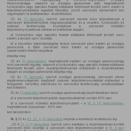
Parancsnoksága, valamint az országos parancsnok által meghatározott
funkcionális vagy speciális feladat ellátására létrehozott területi szerv esetén a
teljesítményértékelést legalább főosztályi szintű szervezeti elemenként kell
végrehajtani (a továbbiakban: részértékelés).
(2) Az
(1) bekezdés
szerinti szervezeti elemek éves teljesítményét a
szervezeti teljesítménycélok megvalósulásának és a vezetési, funkcionális és
szakmai tevékenység munkájának a szervezeti működés
teljesítménymutatóinak mérése és értékelése alapján,
a)
funkcionális vagy speciális feladat ellátására létrehozott területi szerv
esetén a területi szerv vezetője,
b)
a közvetlen alárendeltségébe tartozó szervezeti elem esetén az országos
parancsnok, a többi szervezeti elem esetén az országos parancsnok
szakterületért felelős helyettese
állapítja meg.
(3) Az
(1) bekezdésben
meghatározott esetben az országos parancsnokság
mint szervezeti egység, valamint a funkcionális vagy speciális feladat ellátására
létrehozott területi szerv összteljesítményének értékelését a részértékelések
alapján az országos parancsnok állapítja meg.
(4) Az
(1) bekezdés
szerinti országos parancsnokság szervezeti eleme
alaptevékenységének megfelelő szakmai teljesítménymutatókat elsősorban a
felügyeleti, irányítási, ellenőrzési és szervezési tevékenység vonatkozásában
kell értékelni.
(5) Az
(1) bekezdés
szerinti országos parancsnokság összértékelésen belül
a)
a szervezeti teljesítménycélok megvalósulásának szintjét 40%-ban,
b)
a szervezeti működés teljesítménymutatóit – a
18. § (3) bekezdésében
meghatározott súlyozással – 60%-ban
kell beszámítani.”
16. §
(1)
Az
R2. 22. § (2) bekezdése
helyébe a következő rendelkezés lép:
„(2) A
21. § (1) bekezdése
szerinti szerv esetében a részértékeléssel érintett
szervezeti elem vezetője a szervezeti elem teljesítményszintjét a
19. §-ban