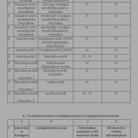
vezetője
rendőrfőkapitány
3.
központi szerv
bűnügyi országos
III.
IV.
vezetőjének
rendőrfőkapitány-
helyettese
helyettes
4.
központi szerv
rendészeti országos
III.
IV.
vezetőjének
rendőrfőkapitány-
helyettese
helyettes
5.
központi szerv
gazdasági országos
IV.
IV.
vezetőjének
rendőrfőkapitány-
helyettese
helyettes
6.
szakirányító 1
szolgálatvezető (ORFK
IV.
IV.
humánigazgatási,
ellenőrzési)
7.
szakirányító 1
hivatalvezető (ORFK)
IV.
IV.
8.
szakirányító 2
főosztályvezető
III., IV.
IV.
9.
főosztályvezető
főtanácsadó
IV.
IV.
1
(főkapitányi biztos)
10.
főosztályvezető
főosztályvezető-
III.
IV.
-
helyettes
helyettes 1
11.
főosztályvezető
irodavezető
IV.
IV.
-
helyettes 1
12.
főosztályvezető
osztályvezető
III., IV.
IV.
-
helyettes 2
II. Tiszti besorolási osztályba tartozó szolgálati beosztások
A
B
C
D
1.
besorolá
szolgálati beosztás
Felvételkor,
40 éves kor
si
valamint a 40
feletti
kategóri
éves kor alatti
állományban