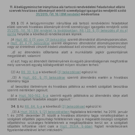
11.
A belügyminiszter irányítása alá tartozó rendvédelmi feladatokat ellátó
szervek hivatásos állományát érintő személyügyi igazgatás rendjéről szóló
31/2015. (VI. 16.) BM rendelet
módosítása
33. §
(1)
A belügyminiszter irányítása alá tartozó rendvédelmi feladatokat
ellátó szervek hivatásos állományát érintő személyügyi igazgatás rendjéről szóló
31/2015. (VI. 16.) BM rendelet (a továbbiakban: R6.) 33. § (1) bekezdés
d)
és
e)
pontja
helyébe a következő rendelkezések lépnek:
[A
Hszt. 60. § (1) vagy (3) bekezdése
szerinti átrendelést állományparancsban,
a
Hszt. 61. § (1) bekezdése
szerinti ideiglenes átrendelést állományparancsban
vagy az érintettnek címzett írásbeli utasítással kell elrendelni, amely tartalmazza]
„
d)
az átrendelés időtartama alatt a munkáltatói jogkör gyakorlójának
megjelölését, valamint
e)
azt, hogy az átrendelt illetményének és egyéb járandóságainak megfizetése
mely szervezeti egység költségvetését milyen részben terheli.”
(2)
Az
R6. 33. §-a
a következő
(3) bekezdéssel
egészül ki:
„(3) A
Hszt. 60. § (1) bekezdése
szerinti átrendelés esetén a hivatásos
állomány tagja
a)
beosztási illetményre és hivatásos pótlékra az eredeti szolgálati beosztása
szerinti mértékben jogosult,
b)
a
Hszt. 160–162. §-a
szerinti egyéb pótlékokra az átrendelés ideje alatt
ellátott szolgálati feladatok alapján jogosult.”
34. §
Az
R6. 64. §-a
a következő
(3) bekezdéssel
egészül ki:
„(3) A
Hszt. 353/A. § (2) bekezdésében
foglaltakra tekintettel, ha 2016. január
1. és 2016. december 31. között a hivatásos állomány tagja vonatkozásában a
szolgálati időpótlék jogosultsági feltételeinek vagy a magasabb összegű szolgálati
időpótlékhoz szükséges feltételeknek a megállapítására kerül sor, a szolgálati
időpótlék kifizetése iránt csak a
Hszt. 353/A. §-ában
foglalt rendelkezések
figyelembevételével lehet intézkedni.”