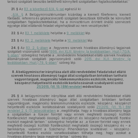
tartozó szolgálati beosztás betölthető könnyített szolgálatban foglalkoztatottakkal.”
21. §
Az
R3. a következő 6/A. §-sal
egészül ki:
„
6/A. §
A Belügyminisztériumban kizárólag a kiemelt főreferens, kiemelt
főelőadó, referens és gépkocsivezető szolgálati beosztások tölthetők be könnyített
szolgálatban foglalkoztatottakkal, ha a minisztérium érintett önálló szervezeti
egysége által ellátandó feladat végrehajtását az nem veszélyezteti.”
22. §
Az
R3. 1. melléklete
helyébe a
9. melléklet
lép.
23. §
Az
R3. 2. melléklete
helyébe a
10. melléklet
lép.
24. §
Az
R3. 2. §-ában
a „fegyveres szervek hivatásos állományú tagjainak
szolgálati viszonyáról szóló
1996. évi XLIII. törvény (a továbbiakban: Hszt.) 70/A.
§-ában
” szövegrész helyébe a „rendvédelmi feladatokat ellátó szervek hivatásos
állományának szolgálati jogviszonyáról szóló
2015. évi XLII. törvény (a
továbbiakban: Hszt.) 79. §-ában
” szöveg lép.
8.
A belügyminiszter irányítása alatt álló rendvédelmi feladatokat ellátó
szervek hivatásos állományú tagjai által szolgálatban birtokban tartható
vagyontárgyak, magáncélú telekommunikációs eszközök, készpénz,
készpénzt helyettesítő eszközök korlátozásának szabályairól szóló
21/2015. (VI. 15.) BM rendelet
módosítása
25. §
A belügyminiszter irányítása alatt álló rendvédelmi feladatokat ellátó
szervek hivatásos állományú tagjai által szolgálatban birtokban tartható
vagyontárgyak, magáncélú telekommunikációs eszközök, készpénz, készpénzt
helyettesítő eszközök korlátozásának szabályairól szóló
21/2015. (VI. 15.) BM
rendelet 2. § (1) bekezdésében
a „megtilthatja, hogy a hivatásos állomány tagja
a szolgálatban a tízezer forintot vagy ennek megfelelő összegű külföldi
fizetőeszközt meghaladó összegű készpénzt és készpénz-helyettesítő fizetési
eszközt magánál tartson.” szövegrész helyébe az „a tízezer forintot vagy ennek
megfelelő összegű külföldi fizetőeszközt meghaladó összegű készpénz és – a
bankkártya, valamint a Széchenyi Pihenőkártya kivételével – készpénz-
helyettesítő fizetési eszköz vonatkozásában tilthatja meg, hogy azokat a
hivatásos állomány tagja magánál tartsa.” szöveg lép.