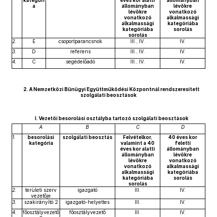
kategóri
éves kor alatti
állományban
a
állományban
lévőkre
lévőkre
vonatkozó
vonatkozó
alkalmassági
alkalmassági
kategóriába
kategóriába
sorolás
sorolás
2.
E
csoportparancsnok
III., IV.
IV.
3.
D
referens
III., IV.
IV.
4.
C
segédelőadó
III., IV.
IV.
2. A Nemzetközi Bűnügyi Együttműködési Központnál rendszeresített
szolgálati beosztások
I. Vezetői besorolási osztályba tartozó szolgálati beosztások
A
B
C
D
1.
besorolási
szolgálati beosztás
Felvételkor,
40 éves kor
kategória
valamint a 40
feletti
éves kor alatti
állományban
állományban
lévőkre
lévőkre
vonatkozó
vonatkozó
alkalmassági
alkalmassági
kategóriába
kategóriába
sorolás
sorolás
2.
területi szerv
igazgató
III.
IV.
vezetője
3.
szakirányító 2
igazgató-helyettes
III.
IV.
4.
főosztályvezető
főosztályvezető
III.
IV.