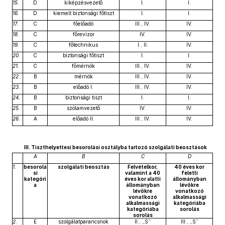
15.
D
kiképzésvezető
I.
I.
16.
D
kiemelt biztonsági főtiszt
I.
I.
17.
C
főelőadó
III., IV.
IV.
18.
C
főrevizor
IV.
IV.
19.
C
főtechnikus
I., II.
IV.
20.
C
biztonsági főtiszt
I.
I.
21.
C
főmérnök
III., IV.
IV.
22.
B
mérnök
III., IV.
IV.
23.
B
előadó I.
III., IV.
IV.
24.
B
biztonsági tiszt
I.
I.
25.
B
szólamvezető
IV.
IV.
26.
A
előadó II.
III., IV.
IV.
III. Tiszthelyettesi besorolási osztályba tartozó szolgálati beosztások
A
B
C
D
1.
besorolá
szolgálati beosztás
Felvételkor,
40 éves kor
si
valamint a 40
feletti
kategóri
éves kor alatti
állományban
a
állományban
lévőkre
lévőkre
vonatkozó
vonatkozó
alkalmassági
alkalmassági
kategóriába
kategóriába
sorolás
sorolás
2.
E
szolgálatparancsnok
II., „S”
III., „S”