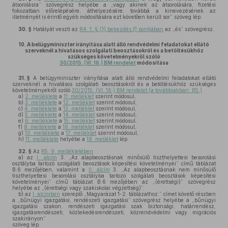
átsorolásra” szövegrész helyébe a „vagy akinek az átsorolására, fizetési
fokozatban előrelépésére, áthelyezésére, továbbá a kinevezésének az
illetményét is érintő egyéb módosítására ezt követően került sor” szöveg lép.
30. §
Hatályát veszti az
R4. 1. § (1) bekezdés
f)
pontjában
az „és” szövegrész.
10.
A belügyminiszter irányítása alatt álló rendvédelmi feladatokat ellátó
szerveknél a hivatásos szolgálati beosztásokról és a betöltésükhöz
szükséges követelményekről szóló
30/2015. (VI. 16.) BM rendelet
módosítása
31. §
A belügyminiszter irányítása alatt álló rendvédelmi feladatokat ellátó
szerveknél a hivatásos szolgálati beosztásokról és a betöltésükhöz szükséges
követelményekről szóló
30/2015. (VI. 16.) BM rendelet (a továbbiakban: R5.)
a)
2. melléklete
a
11. melléklet
szerint módosul,
b)
3. melléklete
a
12. melléklet
szerint módosul,
c)
4. melléklete
a
13. melléklet
szerint módosul,
d)
5. melléklete
a
14. melléklet
szerint módosul,
e)
6. melléklete
a
15. melléklet
szerint módosul,
f)
8. melléklete
a
16. melléklet
szerint módosul,
g)
10. melléklete
a
17. melléklet
szerint módosul,
h)
11. melléklete
helyébe a
18. melléklet
lép.
32. §
Az
R5. 9. mellékletében
a)
az
I. alcím
3. „Az alapbeosztásnak minősülő tiszthelyettesi besorolási
osztályba tartozó szolgálati beosztások képesítési követelményei” című táblázat
B:6 mezőjében, valamint a
II. alcím
3. „Az alapbeosztásnak nem minősülő
tiszthelyettesi besorolási osztályba tartozó szolgálati beosztások képesítési
követelményei” című táblázat B:6 mezőjében az „(érettségi)” szövegrész
helyébe az „(érettségi vagy szakiskolai végzettség)”,
b)
az
I. alcímben
szereplő „Magyarázat 1-2. táblázathoz:” címet követő részben
a „bűnügyi igazgatási, rendészeti igazgatási” szövegrész helyébe a „bűnügyi
igazgatási szakon, rendészeti igazgatási szak biztonsági, határrendész,
igazgatásrendészeti, közlekedésrendészeti, közrendvédelmi vagy migrációs
szakirányon”
szöveg lép.