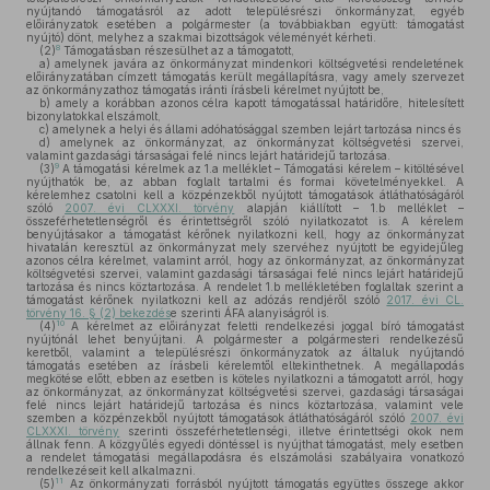
nyújtandó támogatásról az adott településrészi önkormányzat, egyéb
előirányzatok esetében a polgármester (a továbbiakban együtt: támogatást
nyújtó) dönt, melyhez a szakmai bizottságok véleményét kérheti.
8
(2)
Támogatásban részesülhet az a támogatott,
a)
amelynek javára az önkormányzat mindenkori költségvetési rendeletének
előirányzatában címzett támogatás került megállapításra, vagy amely szervezet
az önkormányzathoz támogatás iránti írásbeli kérelmet nyújtott be,
b)
amely a korábban azonos célra kapott támogatással határidőre, hitelesített
bizonylatokkal elszámolt,
c)
amelynek a helyi és állami adóhatósággal szemben lejárt tartozása nincs és
d)
amelynek az önkormányzat, az önkormányzat költségvetési szervei,
valamint gazdasági társaságai felé nincs lejárt határidejű tartozása.
9
(3)
A támogatási kérelmek az 1.a melléklet – Támogatási kérelem – kitöltésével
nyújthatók be, az abban foglalt tartalmi és formai követelményekkel. A
kérelemhez csatolni kell a közpénzekből nyújtott támogatások átláthatóságáról
szóló
2007. évi CLXXXI. törvény
alapján kiállított – 1.b melléklet –
összeférhetetlenségről és érintettségről szóló nyilatkozatot is. A kérelem
benyújtásakor a támogatást kérőnek nyilatkozni kell, hogy az önkormányzat
hivatalán keresztül az önkormányzat mely szervéhez nyújtott be egyidejűleg
azonos célra kérelmet, valamint arról, hogy az önkormányzat, az önkormányzat
költségvetési szervei, valamint gazdasági társaságai felé nincs lejárt határidejű
tartozása és nincs köztartozása. A rendelet 1.b mellékletében foglaltak szerint a
támogatást kérőnek nyilatkozni kell az adózás rendjéről szóló
2017. évi CL.
törvény 16. § (2) bekezdés
e szerinti ÁFA alanyiságról is.
10
(4)
A kérelmet az előirányzat feletti rendelkezési joggal bíró támogatást
nyújtónál lehet benyújtani. A polgármester a polgármesteri rendelkezésű
keretből, valamint a településrészi önkormányzatok az általuk nyújtandó
támogatás esetében az írásbeli kérelemtől eltekinthetnek. A megállapodás
megkötése előtt, ebben az esetben is köteles nyilatkozni a támogatott arról, hogy
az önkormányzat, az önkormányzat költségvetési szervei, gazdasági társaságai
felé nincs lejárt határidejű tartozása és nincs köztartozása, valamint vele
szemben a közpénzekből nyújtott támogatások átláthatóságáról szóló
2007. évi
CLXXXI. törvény
szerinti összeférhetetlenségi, illetve érintettségi okok nem
állnak fenn. A közgyűlés egyedi döntéssel is nyújthat támogatást, mely esetben
a rendelet támogatási megállapodásra és elszámolási szabályaira vonatkozó
rendelkezéseit kell alkalmazni.
11
(5)
Az önkormányzati forrásból nyújtott támogatás együttes összege akkor