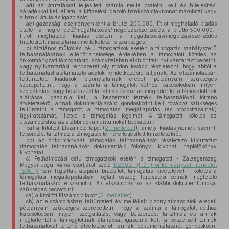
ad)
az átutalással teljesített számla mellé csatolni kell és hitelesítési
záradékkal kell ellátni a kifizetést igazoló bankszámlakivonat másolatát vagy
a banki átutalás igazolását,
ae)
gazdasági eseményenként a bruttó 200.000,-Ft-ot meghaladó kiadás
esetén a megrendelő/megállapodás/megbízás/szerződés, a bruttó 500.000,-
Ft-ot meghaladó kiadás esetén a megállapodás/megbízás/szerződés
hitelesített másolatának mellékelése is szükséges.
b)
Általános működési célú támogatások esetén a támogatás szabályszerű
felhasználásának ellenőrizhetősége érdekében a támogatott köteles az
önkormányzati támogatásról számvitelében elkülönített nyilvántartást vezetni,
vagy nyilvántartási rendszerét oly módon tovább részletezni, hogy abból a
felhasználást alátámasztó adatok rendelkezésre álljanak. Az elszámolásban
feltüntetett kiadások bizonylatainak eredeti példányain szükséges
szerepeltetni, hogy a számla a támogatott célhoz kapcsolódóan milyen
szolgáltatást vagy beszerzést tartalmaz és annak megtörténtét a támogatottnak
aláírással igazolnia kell, a beszerzett termék felhasználóval történő
átvetetéséről, annak dokumentálásáról gondoskodni kell, továbbá szükséges
feltüntetni a támogatót, a támogatási megállapodás (és módosításainak)
ügyiratszámát, illetve a támogatás jogcímét. A támogatott köteles az
elszámoláshoz az alábbi dokumentumokat becsatolni:
ba)
a kitöltött Elszámoló lapot (
2. melléklet
), amely kiadás nemek szerinti
felsorolást tartalmaz a támogatás terhére teljesített kifizetésekről,
bb)
az önkormányzati támogatás felhasználását részletező kimutatást
(támogatás felhasználását dokumentáló főkönyvi kivonat, naplófőkönyv
kivonata).
c)
Felhalmozási célú támogatások esetén a támogatott - Zalaegerszeg
Megyei Jogú Város sportjáról szóló
1/2002. (II.01.) önkormányzati rendelet
15/A. §
-ban foglaltak alapján biztosított támogatás kivételével - köteles a
támogatási megállapodásban foglalt összeg fejlesztési célnak megfelelő
felhasználásáról elszámolni. Az elszámoláshoz az alábbi dokumentumokat
szükséges becsatolni:
ca)
a kitöltött Elszámoló lapot (
2. melléklet
),
cb)
az elszámolásban feltüntetett és mellékelt bizonylatmásolatok eredeti
példányain szükséges szerepeltetni, hogy a számla a támogatott célhoz
kapcsolódóan milyen szolgáltatást vagy beszerzést tartalmaz és annak
megtörténtét a támogatottnak aláírással igazolnia kell, a beszerzett termék
felhasználóval történő átvetetéséről, annak dokumentálásáról gondoskodni