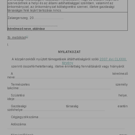
szervezetnek a helyi és az állami adóhatósággal szemben, valamint az
önkormányzat, az önkormányzat költségvetési szervei, illetve gazdasági
társaságai felé lejárt tartozása nincs.
Zalaegerszeg, 20...…………………………
…………………………………………..
kérelmező neve, aláírása
31
1b. melléklet
I.
NYILATKOZAT
A közpénzekből nyújtott támogatások átláthatóságáról szóló
2007. évi CLXXXI.
törvény
szerinti összeférhetetlenség, illetve érintettség fennállásáról vagy hiányáról
A kérelmező
neve:.......................................................................................................................
Természetes személy
lakcíme:.....................................................................................................
Születési helye,
ideje:..................................................................................................................
Gazdasági társaság esetén
székhelye:..........................................................................................
Cégjegyzékszáma:...........................................................................................................
Adószáma:
..................................................................................................................................