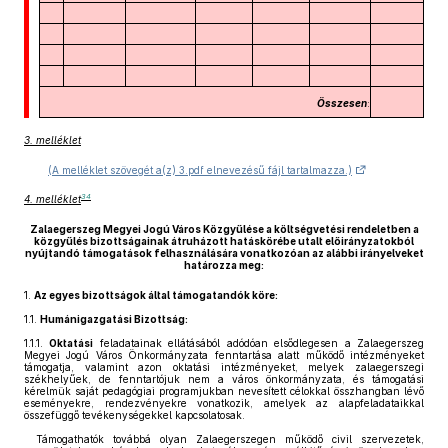
Összesen
:
3. melléklet
(A melléklet szövegét a(z) 3.pdf elnevezésű fájl tartalmazza.)
34
4. melléklet
Zalaegerszeg Megyei Jogú Város Közgyűlése a költségvetési rendeletben a
közgyűlés bizottságainak átruházott hatáskörébe utalt előirányzatokból
nyújtandó támogatások felhasználására vonatkozóan az alábbi irányelveket
határozza meg:
1.
Az egyes bizottságok által támogatandók köre:
1.1.
Humánigazgatási Bizottság:
1.1.1.
Oktatási
feladatainak ellátásából adódóan elsődlegesen a Zalaegerszeg
Megyei Jogú Város Önkormányzata fenntartása alatt működő intézményeket
támogatja, valamint azon oktatási intézményeket, melyek zalaegerszegi
székhelyűek, de fenntartójuk nem a város önkormányzata, és támogatási
kérelmük saját pedagógiai programjukban nevesített célokkal összhangban lévő
eseményekre, rendezvényekre vonatkozik, amelyek az alapfeladataikkal
összefüggő tevékenységekkel kapcsolatosak.
Támogathatók továbbá olyan Zalaegerszegen működő civil szervezetek,