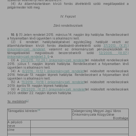
szakértői véleményt kell beszerezni.
(4)
Az államháztartáson kívüli forrás átvételéről szóló megállapodást a
polgármester köti meg.
IV. Fejezet
Záró rendelkezések
10. §
(1)
Jelen rendelet 2015. március 14. napján lép hatályba. Rendelkezéseit
a folyamatban lévő ügyekben is alkalmazni kell.
(2)
E rendelet hatálybalépésével egyidejűleg hatályát veszti az
államháztartáson kívüli forrás átadásáról-átvételéről szóló
37/2013. (X.31.)
önkormányzati rendelet
, valamint az önkormányzati pénzeszközökből és
támogatásokból megvalósuló beszerzésekről szóló
12/2006. (III.07.)
önkormányzati rendelet 3. §
-a.
(3)
A
20/2015. (VI.26.) önkormányzati rendelet
tel módosított rendelkezések
2015. július 1. napján lépnek hatályba. Rendelkezéseit a folyamatban lévő
ügyekben is alkalmazni kell.
(4)
A
6/2016. (II.12.) önkormányzati rendelet
tel módosított rendelkezések
2016. február 13. napján lépnek hatályba. Rendelkezéseit a folyamatban lévő
ügyekben is alkalmazni kell.
(5)
A
11/2019. (IV.18.) önkormányzati rendelet
tel módosított rendelkezések
2019. április 19. napján lépnek hatályba.
(6)
A
28/2020. (X.21.) önkormányzati rendelet
tel módosított rendelkezések
2020. október 22. napján lépnek hatályba.
27
1a. melléklet
28
Támogatási kérelem
Zalaegerszeg Megyei Jogú Város
Önkormányzata Közgyűlése
……………….……………………. Bizottsága
A pályázó
neve
címe