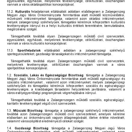
egyesületek, egyházak, melyeknek tevékenysége, célkitűzései, összhangban
vannak a város oktatáspolitikai koncepciójával.
1.1.2.
Kulturális
feladatainak ellátásából adódóan elsődlegesen a Zalaegerszeg
Megyei Jogú Város Önkormányzata fenntartása alatt működő közművelődési,
művészeti intézményeket támogatja, valamint azon oktatási intézményeket,
melyek zalaegerszegi székhelyűek, támogatási kérelmük kifejezetten kulturális
tevékenységre irányul és a helyi kulturális értékek teremtésére, bemutatására,
megőrzésére szolgál.
Támogathatók továbbá olyan Zalaegerszegen működő civil szervezetek,
egyesületek, egyházak, melyeknek tevékenysége, célkitűzései, összhangban
vannak a város kulturális koncepciójával.
1.1.3.
Sportfeladatok
ellátásából adódóan a zalaegerszegi székhelyű
sportegyesületeket, gazdasági társaságokat és intézményeket támogatja.
Támogathatók továbbá olyan Zalaegerszegen működő civil szervezetek,
melyeknek tevékenysége, célkitűzései összhangban vannak a város
sportpolitikai koncepciójával.
1.2.
Szociális, Lakás és Egészségügyi Bizottság
: támogatja a Zalaegerszeg
Megyei Jogú Város Önkormányzata fenntartása alatt működő egészségügyi és
szociális intézményeket , valamint azon intézményeket, melyek zalaegerszegi
székhelyűek és támogatási kérelmük kifejezetten szociális és egészségügyi
tevékenységre, a kisebbségek társadalmi helyzetének javítására, valamint a
város esélyegyenlőségi programjának végrehajtására irányul.
Támogathatóak továbbá a Zalaegerszegen működő szociális, egészségügyi,
karitatív tevékenységet végző civil szervezetek.
1.3.
Műszaki Bizottság
: támogatja a zalaegerszegi székhelyű intézményeket,
továbbá azon Zalaegerszegen működő civil szervezeteket, amelyek kérelme
elsősorban az önkormányzati vagyon állagmegóvását, illetve értéke növelését,
valamint városszépítést eredményező célokat szolgál.
1.4.
Gazdasági Bizottság
: támogatja a Zalaegerszeg Megyei Jogú Város
Önkormányzata fenntartása alatt működő intézményeket, valamint azon