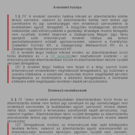
A rendelet hatálya
2
1. §
(1)
A rendelet személyi hatálya kiterjed az államháztartás körébe
tartozó szervekre, valamint az államháztartás körébe nem tartozó jogi
személyekre és jogi személyiséggel nem rendelkező szervezetekre (a
továbbiakban együtt: támogatott). A közgyűlés bizottságainak átruházott
hatáskörébe utalt előirányzatokból a gazdasági társaságok részére támogatás
nem nyújtható, kivételt képeznek a Zalaegerszeg Megyei Jogú Város
sportjáról szóló önkormányzati rendelet hatálya alá tartozó
sportvállalkozásként működő sportszervezetek, valamint a Kvártélyház
Szabadtéri Színház Kft., a Zalaegerszegi Médiacentrum Kft., és a
Zalaegerszegi Rendezvényszervező Kft.
(2)
A rendelet tárgyi hatálya kiterjed minden, az államháztartáson kívüli
forrás átvételére és – a
(3) bekezdés
ben meghatározott kivétellel – az
önkormányzat által államháztartáson kívülre és államháztartáson belülre nyújtott
pénzbeli támogatásra.
3
(3)
A rendelet tárgyi hatálya nem terjed ki a tárgy szerinti külön
önkormányzati rendeletekben meghatározott támogatásokra, így különösen a
szociális ellátásokra, a szociálisan rászorultak részére megállapított pénzbeli
támogatásokra, az ösztöndíjakra, a lakáscélú támogatásokra, a közfeladat
ellátására kötött megállapodás keretében átadott pénzeszközökre.
Értelmező rendelkezések
4
2. §
(1)
Jelen rendelet alkalmazásában államháztartáson kívüli forrás az
államháztartás körébe nem tartozó jogi személyek és jogi személyiséggel nem
rendelkező szervezetek (a továbbiakban együtt: szervezet) részére átadott,
illetve tőlük, valamint a természetes személyektől kapott pénzeszköz, ingó,
valamint ingatlan. Államháztartáson belül nyújtott támogatás az államháztartás
alrendszerébe tartozó jogi személyiséggel rendelkező szervek részére átadott
pénzeszköz.
5
(2)
Támogatásnak minősül: az önkormányzat által saját költségvetési
bevétele terhére, valamint az államháztartás egyéb alrendszereiből az
önkormányzaton keresztül bármilyen jogcímen nyújtott nem normatív,