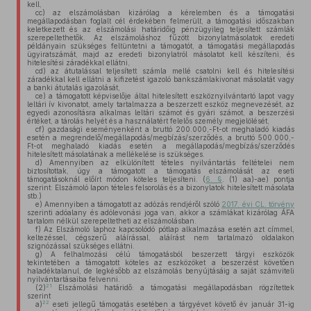
kell,
cc)
az elszámolásban kizárólag a kérelemben és a támogatási
megállapodásban foglalt cél érdekében felmerült, a támogatási időszakban
keletkezett és az elszámolási határidőig pénzügyileg teljesített számlák
szerepeltethetők. Az elszámoláshoz fűzött bizonylatmásolatok eredeti
példányain szükséges feltüntetni a támogatót, a támogatási megállapodás
ügyiratszámát, majd az eredeti bizonylatról másolatot kell készíteni, és
hitelesítési záradékkal ellátni,
cd)
az átutalással teljesített számla mellé csatolni kell és hitelesítési
záradékkal kell ellátni a kifizetést igazoló bankszámlakivonat másolatát vagy
a banki átutalás igazolását,
ce)
a támogatott képviselője által hitelesített eszköznyilvántartó lapot vagy
leltári ív kivonatot, amely tartalmazza a beszerzett eszköz megnevezését, az
egyedi azonosításra alkalmas leltári számot és gyári számot, a beszerzési
értéket, a tárolás helyét és a használatért felelős személy megjelölését,
cf)
gazdasági eseményenként a bruttó 200.000,-Ft-ot meghaladó kiadás
esetén a megrendelő/megállapodás/megbízás/szerződés, a bruttó 500.000,-
Ft-ot meghaladó kiadás esetén a megállapodás/megbízás/szerződés
hitelesített másolatának a mellékelése is szükséges.
d)
Amennyiben az elkülönített tételes nyilvántartás feltételei nem
biztosítottak, úgy a támogatott a támogatás elszámolását az eseti
támogatásoknál előírt módon köteles teljesíteni. (
6. §
. (1) aa)-ae) pontja
szerint: Elszámoló lapon tételes felsorolás és a bizonylatok hitelesített másolata
stb.)
e)
Amennyiben a támogatott az adózás rendjéről szóló
2017. évi CL. törvény
szerinti adóalany és adólevonási joga van, akkor a számlákat kizárólag ÁFA
tartalom nélkül szerepeltetheti az elszámolásban.
f)
Az Elszámoló laphoz kapcsolódó pótlap alkalmazása esetén azt címmel,
keltezéssel, cégszerű aláírással, aláírást nem tartalmazó oldalakon
szignózással szükséges ellátni.
g)
A felhalmozási célú támogatásból beszerzett tárgyi eszközök
tekintetében a támogatott köteles az eszközöket a beszerzést követően
haladéktalanul, de legkésőbb az elszámolás benyújtásáig a saját számviteli
nyilvántartásaiba felvenni.
21
(2)
Elszámolási határidő: a támogatási megállapodásban rögzítettek
szerint
22
a)
eseti jellegű támogatás esetében a tárgyévet követő év január 31-ig