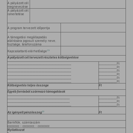
A pályázott cél
megnevezése
A pályázott cél
ismertetése
A program tervezett időpontja
A támogatási megállapodás
aláírására jogosult személy neve,
tisztsége, telefonszáma
29
Kapcsolattartó elérhetősége
A pályázott cél tervezett részletes költségvetése
___________________________________________
____________Ft
___________________________________________
____________Ft
___________________________________________
____________Ft
___________________________________________
____________Ft
___________________________________________
____________Ft
___________________________________________
____________Ft
Költségvetés teljes összege
Ft
Egyéb forrásból származó támogatások
__________________________________________
____________Ft
__________________________________________
____________Ft
___________________________________________
____________Ft
30
Az igényelt pénzösszeg
Ft
Bankfiók, számlaszám
cccccccc - cccccccc - cccccccc
Nyilatkozat