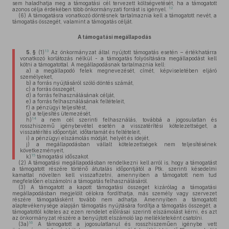
sem haladhatja meg a támogatási cél tervezett költségvetését, ha a támogatott
12
azonos célja érdekében több önkormányzati forrást is igényel.
(6)
A támogatásra vonatkozó döntésnek tartalmaznia kell a támogatott nevét, a
támogatás összegét, valamint a támogatás célját.
A támogatási megállapodás
13
5. §
(1)
Az önkormányzat által nyújtott támogatás esetén – értékhatárra
vonatkozó korlátozás nélkül - a támogatás folyósítására megállapodást kell
kötni a támogatottal. A megállapodásnak tartalmaznia kell:
a)
a megállapodó felek megnevezését, címét, képviseletében eljáró
személyeket,
b)
a forrás nyújtásáról szóló döntés számát,
c)
a forrás összegét,
d)
a forrás felhasználásának célját,
e)
a forrás felhasználásának feltételeit,
f)
a pénzügyi teljesítést,
g)
a teljesítés ütemezését,
14
h)
a nem cél szerinti felhasználás, továbbá a jogosulatlan és
rosszhiszemű igénybevétel esetén a visszatérítési kötelezettséget, a
visszatérítés időpontját, időtartamát és feltételeit,
i)
a pénzügyi elszámolás módját, helyét és idejét,
j)
a megállapodásban vállalt kötelezettségek nem teljesítésének
következményeit,
15
k)
támogatási időszakot.
(2)
A támogatási megállapodásban rendelkezni kell arról is, hogy a támogatást
a támogatott részére történő átutalás időpontjától a Ptk. szerinti késedelmi
kamattal növelten kell visszafizetni, amennyiben a támogatott nem tud
megfelelően elszámolni a támogatás felhasználásáról.
(3)
A támogatott a kapott támogatási összeget kizárólag a támogatási
megállapodásban megjelölt célokra fordíthatja, más személy vagy szervezet
részére támogatásként tovább nem adhatja. Amennyiben a támogatott
alaptevékenysége alapján támogatás nyújtására fordítja a támogatás összegét, a
támogatottól köteles az ezen rendelet előírásai szerinti elszámolást kérni, és azt
az önkormányzat részére a benyújtott elszámoló lap mellékleteként csatolni.
16
(3a)
A támogatott a jogosulatlanul és rosszhiszeműen igénybe vett