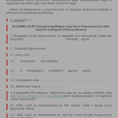
az alapítvány kezelő szervének, szervezetének tagja, tisztségviselője vagy az
egyesület ügyintéző vagy képviseleti szervének tagja,
köteles kezdeményezni e körülménynek a honlapon történő közzétételét a
pályázat benyújtásával egyidejűleg.
32
33
2. melléklet
ELSZÁMOLÓLAP Zalaegerszeg Megyei Jogú Város Önkormányzata által
nyújtott támogatás felhasználásáról
1.
Támogatást nyújtó megnevezése: (a megfelelő rész aláhúzandó, kitöltendő)
közgyűlés
; ………………………..……………….
Bizottság;
egyéb
: ……...................
………..
2.
Támogatást igénybevevő
2.1.
neve, címe: …………………………………………….……..…………………………………
2.2.
képviselője, elérhetősége: ………………………….………………………...
…………………
2.3.
A támogatásról rendelkező ügyirat száma: ……………….
……………………………
2.4.
A támogatás célja: ………………………………………………………………………………
2.5.
Mellékletek száma: …………….………….
3.
A támogatott ÁFA adóalany, adólevonási joga van az adózás rendjéről szóló
2017. évi CL. törvény 16. § (2) bekezdés
ében foglaltak alapján,
(a megfelelő
válasz aláhúzandó)
:
3.1.
IGEN, ezért az elszámolásnál az ÁFA nélküli (nettó ) összeg kerül
figyelembe vételre.
3.2.
NEM, ezért az elszámolásnál az ÁFA-val növelt (bruttó) összeg kerül