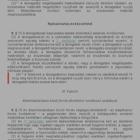
25
(2)
A támogatási megállapodás módosítására irányuló kérelem írásban, az
elszámolási határidőt megelőzően nyújtható be, amelyről a támogatást nyújtó
dönt. Módosításnak minősül különösen az elszámolási határidő
meghosszabbítása.
Nyilvántartás és közzététel
8. §
(1)
A támogatással kapcsolatos adatok közérdekű adatnak minősülnek.
(2)
A támogatásokról és a számadási kötelezettség teljesítéséről az érintett
szervezeti egység köteles a
3. melléklet
szerinti nyilvántartást vezetni. A
nyilvántartásnak tartalmaznia kell a támogatott nevét, címét, a támogatást nyújtó
megnevezését, a támogatott képviselőjének nevét, a támogatás összegét és célját,
az átutalás idejét, a támogatás célszerinti felhasználása elszámolásának
határidejét, az elszámolás időpontját, valamint az elszámolás és bizonylat
fellelhetőségét, a bizonylat számát.
(3)
A támogatások közzétételéért a döntés, vagy a támogatási megállapodás
előkészítéséért felelős szervezeti egység köteles gondoskodni a jogszabályi
előírások alapján.
26
(4)
A feleknek a támogatáshoz kapcsolódó iratokat az odaítélést követő 10
évig meg kell őrizniük, és a támogatást nyújtó ilyen irányú felhívása esetén a
támogatott köteles azokat bemutatni.
III. Fejezet
Államháztartáson kívüli forrás átvételére vonatkozó szabályok
9. §
(1)
Az államháztartáson kívüli forrás végleges átvételéről – az alapítványi
forrás kivételével – a polgármester dönt, melyről a költségvetési rendelet
módosításai keretében utólagosan tájékoztatja a közgyűlést.
(2)
Az
(1) bekezdés
szerinti tájékoztatásnak tartalmaznia kell az átvételre
felajánlott ingó vagy ingatlan vagyon esetében annak forgalmi értékét, a vagyon
működtetésével, fenntartásával kapcsolatos költségeket és egyéb
kötelezettségeket, a hasznosítás módját, valamint a vagyontárgy besorolását.
(3)
A forgalmi érték meghatározásához ingatlan esetében ingatlanforgalmi