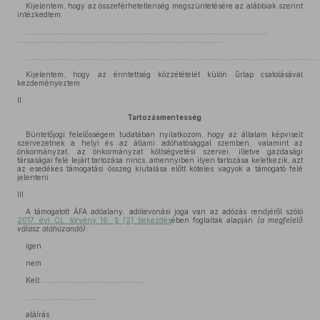
Kijelentem, hogy az összeférhetetlenség megszüntetésére az alábbiak szerint
intézkedtem:
…………………………………………………………………………………………………..
……………………………………………………………………………………
……………………………………………………………………………………………………………………………
Kijelentem, hogy az érintettség közzétételét külön űrlap csatolásával
kezdeményeztem.
II.
Tartozásmentesség
Büntetőjogi felelősségem tudatában nyilatkozom, hogy az általam képviselt
szervezetnek a helyi és az állami adóhatósággal szemben, valamint az
önkormányzat, az önkormányzat költségvetési szervei, illetve gazdasági
társaságai felé lejárt tartozása nincs, amennyiben ilyen tartozása keletkezik, azt
az esedékes támogatási összeg kiutalása előtt köteles vagyok a támogató felé
jelenteni.
III.
A támogatott ÁFA adóalany, adólevonási joga van az adózás rendjéről szóló
2017. évi CL. törvény 16. § (2) bekezdés
ében foglaltak alapján
(a megfelelő
válasz aláhúzandó)
:
igen
nem
Kelt: ................................................
…………………………….
aláírás