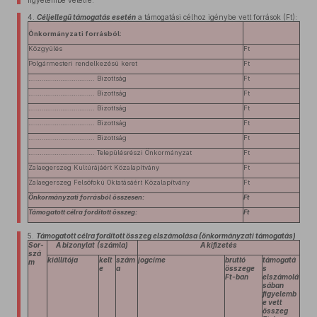
figyelembe vételre.
4.
Céljellegű támogatás esetén
a támogatási célhoz igénybe vett források (Ft):
Önkormányzati forrásból:
Közgyűlés
Ft
Polgármesteri rendelkezésű keret
Ft
…………………………….. Bizottság
Ft
…………………………….. Bizottság
Ft
…………………………….. Bizottság
Ft
…………………………….. Bizottság
Ft
…………………………….. Bizottság
Ft
…………………………….. Településrészi Önkormányzat
Ft
Zalaegerszeg Kultúrájáért Közalapítvány
Ft
Zalaegerszeg Felsőfokú Oktatásáért Közalapítvány
Ft
Önkormányzati forrásból összesen:
Ft
Támogatott célra fordított összeg:
Ft
5.
Támogatott célra fordított összeg elszámolása (önkormányzati támogatás)
Sor-
A bizonylat
(számla)
A kifizetés
szá
kiállítója
kelt
szám
jogcíme
bruttó
támogatá
m
e
a
összege
s
Ft-ban
elszámolá
sában
figyelemb
e vett
összeg