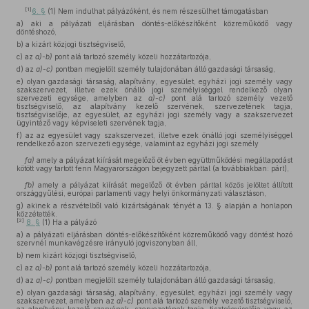
[1]
6. §
(1) Nem indulhat pályázóként, és nem részesülhet támogatásban
a)
aki a pályázati eljárásban döntés-előkészítőként közreműködő vagy
döntéshozó,
b)
a kizárt közjogi tisztségviselő,
c)
az
a)-b)
pont alá tartozó személy közeli hozzátartozója,
d)
az
a)-c)
pontban megjelölt személy tulajdonában álló gazdasági társaság,
e)
olyan gazdasági társaság, alapítvány, egyesület, egyházi jogi személy vagy
szakszervezet, illetve ezek önálló jogi személyiséggel rendelkező olyan
szervezeti egysége, amelyben az
a)-c)
pont alá tartozó személy vezető
tisztségviselő, az alapítvány kezelő szervének, szervezetének tagja,
tisztségviselője, az egyesület, az egyházi jogi személy vagy a szakszervezet
ügyintéző vagy képviseleti szervének tagja,
f)
az az egyesület vagy szakszervezet, illetve ezek önálló jogi személyiséggel
rendelkező azon szervezeti egysége, valamint az egyházi jogi személy
fa)
amely a pályázat kiírását megelőző öt évben együttműködési megállapodást
kötött vagy tartott fenn Magyarországon bejegyzett párttal (a továbbiakban: párt),
fb)
amely a pályázat kiírását megelőző öt évben párttal közös jelöltet állított
országgyűlési, európai parlamenti vagy helyi önkormányzati választáson,
g)
akinek a részvételből való kizártságának tényét a 13. § alapján a honlapon
közzétették.
[2]
8. §
(1) Ha a pályázó
a)
a pályázati eljárásban döntés-előkészítőként közreműködő vagy döntést hozó
szervnél munkavégzésre irányuló jogviszonyban áll,
b)
nem kizárt közjogi tisztségviselő,
c)
az
a)-b)
pont alá tartozó személy közeli hozzátartozója,
d)
az
a)-c)
pontban megjelölt személy tulajdonában álló gazdasági társaság,
e)
olyan gazdasági társaság, alapítvány, egyesület, egyházi jogi személy vagy
szakszervezet, amelyben az
a)-c)
pont alá tartozó személy vezető tisztségviselő,