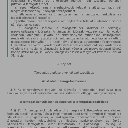
céljellegű, működésre és fejlesztésre adandó (nem szociális) pénzbeli
juttatás. A támogatás lehet:
a)
eseti jellegű, amely meghatározott feladat ellátásához vagy cél
megvalósításához nyújt anyagi hozzájárulást,
b)
általános működési célú támogatás, ami a támogatott működéséhez
biztosít pénzbeli támogatást,
c)
felhalmozási célú támogatás, ami fejlesztési feladat ellátásához biztosít
pénzbeli támogatást.
6
(3)
Támogatási időszak: a támogatott cél szakmai és pénzügyi
megvalósításának időszaka. A támogatási időszak kezdete azon támogatott
esetében, amelynek javára az önkormányzat mindenkori költségvetési
rendeletének előirányzatában címzett támogatás került megállapításra - eltérő
megállapodás hiányában - a naptári év első napja, egyébként a Polgármesteri
Hivatalhoz beérkezett kérelem érkeztetésének és adatainak nyilvántartásba
vételének a napja. A támogatási időszak vége a cél megvalósulását követő
hónap utolsó napja, működési támogatás esetén a tárgyévet követő év január
31. napja.
II. Fejezet
Támogatás átadására vonatkozó szabályok
Az átadott támogatás forrása
3. §
Az önkormányzat tárgyévi költségvetési rendeletében határozza meg
azon költségvetési előirányzatait, melyek terhére céljelleggel támogatást nyújt.
A támogatás nyújtásának alapelvei, a támogatás odaítélése
7
4. §
(1)
A támogatások odaítéléséről a tárgyévi költségvetési rendeletben
foglaltak alapján a közgyűlés, a Polgármesteri keret terhére nyújtott támogatások
odaítéléséről a polgármester, a szakágazatok rendelkezésére álló működési
támogatási keretek felosztásáról az illetékes szakbizottságok, az Egyéb
Szervezetek támogatása keret felosztásáról a Gazdasági Bizottság, a
településrészi önkormányzatok rendelkezésére álló keretösszeg terhére