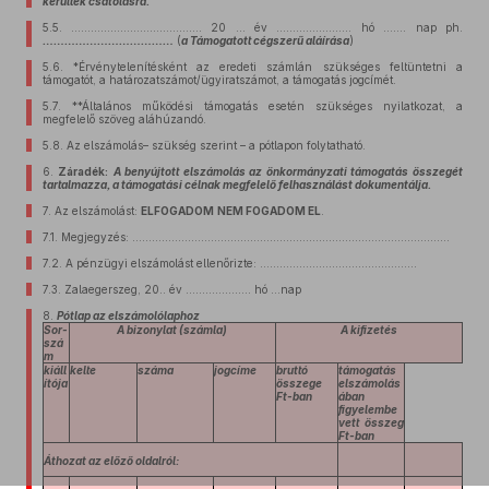
kerültek csatolásra.
5.5.
…………………………………. 20 … év ………………….. hó ……. nap ph.
………………………………
(
a Támogatott cégszerű aláírása
)
5.6.
*Érvénytelenítésként az eredeti számlán szükséges feltüntetni a
támogatót, a határozatszámot/ügyiratszámot, a támogatás jogcímét.
5.7.
**Általános működési támogatás esetén szükséges nyilatkozat, a
megfelelő szöveg aláhúzandó.
5.8.
Az elszámolás– szükség szerint – a pótlapon folytatható.
6.
Záradék:
A benyújtott elszámolás az önkormányzati támogatás összegét
tartalmazza, a támogatási célnak megfelelő felhasználást dokumentálja.
7.
Az elszámolást:
ELFOGADOM
NEM FOGADOM EL
.
7.1.
Megjegyzés: …………………………………………………………………………………….
7.2.
A pénzügyi elszámolást ellenőrizte: …………………………………………
7.3.
Zalaegerszeg, 20.. év ……………….. hó …nap
8.
Pótlap az elszámolólaphoz
Sor-
A bizonylat (számla)
A kifizetés
szá
m
kiáll
kelte
száma
jogcíme
bruttó
támogatás
ítója
összege
elszámolás
Ft-ban
ában
figyelembe
vett összeg
Ft-ban
Áthozat az előző oldalról: