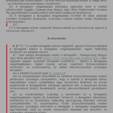
önkormányzati forrást köteles – az erre irányuló felszólítást követő 15 napon belül
- az önkormányzat számlájára visszafizetni.
(4)
A támogatási megállapodás aláírására jogosultak körét a kiadási
előirányzattól függően Zalaegerszeg Megyei Jogú Város Polgármesteri Hivatala
Pénzgazdálkodási Szabályzatáról szóló belső szabályzat tartalmazza.
(5)
A támogatást a támogatási megállapodás mindkét fél általi aláírását
követően elsősorban átutalással, különösen indokolt esetben postai átutalással
lehet teljesíteni.
17
(6)
(7)
A támogatás célnak megfelelő felhasználását az önkormányzat jogosult a
helyszínen ellenőrizni.
Az elszámolás
18
19
6. §
(1)
A nyújtott támogatás célnak megfelelő, jogszerű felhasználásáról
a támogatott köteles a támogatási megállapodásban foglalt határidőig
elszámolni az alábbiak szerint:
20
a)
Eseti jellegű támogatások esetén a támogatott - Zalaegerszeg Megyei
Jogú Város sportjáról szóló
1/2002. (II.01.) önkormányzati rendelet 15/A. §
-ban
foglaltak alapján biztosított támogatás kivételével - köteles a támogatási
megállapodásban foglalt összeg célnak megfelelő felhasználásáról
elszámolni. Az elszámoláshoz az alábbi dokumentumokat szükséges
becsatolni:
aa)
a kitöltött Elszámoló lapot (
2. melléklet
),
ab)
az elszámolásban feltüntetett és mellékelt bizonylatmásolatok eredeti
példányain szükséges szerepeltetni, hogy a számla a támogatott célhoz
kapcsolódóan milyen szolgáltatást vagy beszerzést tartalmaz és annak
megtörténtét a támogatottnak aláírással igazolnia kell, a beszerzett termék
felhasználóval történő átvetetéséről, annak dokumentálásáról gondoskodni
kell,
ac)
az elszámolásban kizárólag a kérelemben és a támogatási
megállapodásban foglalt cél érdekében felmerült, a támogatási időszakban
keletkezett és az elszámolási határidőig pénzügyileg teljesített számlák
szerepeltethetők. Az elszámoláshoz fűzött bizonylatmásolatok eredeti
példányain szükséges feltüntetni a támogatót, a támogatási megállapodás
ügyiratszámát, majd az eredeti bizonylatról másolatot kell készíteni, és
hitelesítési záradékkal ellátni,