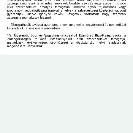
zalaegerszegi székhelyű intézményeket, továbbá azon Zalaegerszegen működő
civil szervezeteket, amelyek támogatási kérelme olyan fejlesztések vagy
programok megvalósítására irányul, amelyek a zalaegerszegi közösségi vagyont
gyarapítják, illetve igénybe vevőik, látogatóik várhatóan nagy számban
zalaegerszegi lakosok lesznek.
Támogathatók továbbá azon programok, amelyek a testvérvárosi és nemzetközi
kapcsolatok fejlesztésére irányulnak.
1.5.
Ügyrendi, Jogi és Vagyonnyilatkozatot Ellenőrző Bizottság:
azokat a
Zalaegerszegen működő intézményeket, civil szervezeteket támogatja,
melyeknek tevékenysége, célkitűzései a közbiztonság helyi feladatainak
megoldására irányulnak.