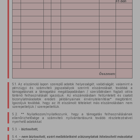
Ft-ban
Összesen:
5.1.
Az elszámoló lapon szereplő adatok helyességét, valódiságát, valamint a
pénzügyi és számviteli jogszabályok szerinti elszámolását, továbbá a
támogatásnak a támogatási megállapodásban / szerződésben foglalt célra
történő felhasználását igazoljuk. Az elszámolásban feltüntetett és csatolt
bizonylatmásolatok eredeti példányainak érvénytelenítése* megtörtént.
Igazoljuk továbbá, hogy az itt elszámolt tételeket más elszámolásban nem
szerepeltetjük / szerepeltettük.
5.2.
** Nyilatkozom/nyilatkozunk, hogy a támogatás felhasználásának
ellenőrizhetősége a számviteli nyilvántartásunk tovább részletezésével
nyerhető adatokkal
5.3.
-
biztosított,
5.4.
- nem biztosított, ezért mellékletként a bizonylatok hitelesített másolatai