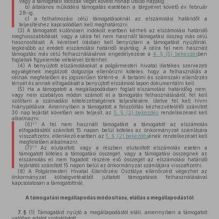
vagy a támogatási időszak végét követő hónap utolsó napjáig,
b)
általános működési támogatás esetében a tárgyévet követő év február
28-ig,
c)
a felhalmozási célú támogatásoknál az elszámolási határidőt a
teljesítéshez kapcsolódóan kell meghatározni.
(3)
A támogatott különösen indokolt esetben kérheti az elszámolási határidő
meghosszabbítását, vagy a célra fel nem használt támogatási összeg más célú
hasznosítását. A kérelmet írásban kell benyújtani a támogatást nyújtónál,
legkésőbb az eredeti elszámolási határidő lejártáig. A célra fel nem használt
támogatás más célú felhasználásának engedélyezése a
4. § (5) bekezdés
ben
foglaltak figyelembe vételével történhet.
(4)
A benyújtott elszámolásokat a polgármesteri hivatal illetékes szervezeti
egységének megbízott dolgozója ellenőrizni köteles, hogy a felhasználás a
célnak megfelelően és jogszerűen történt-e. A tartalmi és számszaki ellenőrzés
tényét és annak elfogadását a benyújtott elszámoló lapon dokumentálni kell.
(5)
Ha a támogatott a megállapodásban foglalt elszámolási határidőig nem,
vagy nem szabályos módon számolt el a támogatás felhasználásáról, fel kell
szólítani a számadási kötelezettségének teljesítésére, illetve fel kell hívni
hiánypótlásra. Amennyiben a támogatott a felszólítás kézhezvételétől számított
30 nap lejártát követően sem teljesít, az
5. § (2) bekezdés
rendelkezéseit kell
alkalmazni.
23
(6)
A fel nem használt támogatást a támogatott az elszámolás
elfogadásától számított 15 napon belül köteles az önkormányzat számlájára
visszafizetni, ellenkező esetben az
5. § (2) bekezdés
ének rendelkezését kell
megfelelően alkalmazni.
24
(7)
Az elutasított, vagy a részben elutasított elszámolás esetén a
támogatott köteles a támogatási összeget, vagy a támogatási összegnek az
elszámolás el nem fogadott részére eső összegét az elszámolási határidő
lejártától számított 15 napon belül az önkormányzat számlájára visszafizetni.
(8)
A Polgármesteri Hivatal Ellenőrzési Osztálya ellenőrzést végezhet az
önkormányzat költségvetéséből juttatott támogatások felhasználásával
kapcsolatosan a támogatottnál.
A támogatási megállapodás módosítása, elállás a megállapodástól
7. §
(1)
Támogatást nyújtó a megállapodástól eláll, amennyiben a támogatott
valótlan adatot szolgáltatott.