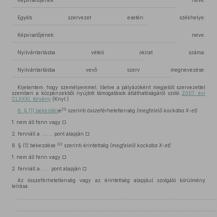
Képviselőjének neve:
..................................................................................................................
Egyéb szervezet esetén székhelye:
.............................................................................................
Képviselőjének neve:
..................................................................................................................
Nyilvántartásba vételi okirat száma:
...........................................................................................
Nyilvántartásba vevő szerv megnevezése:
………………………………………………………………………………………………..
Kijelentem, hogy személyemmel, illetve a pályázóként megjelölt szervezettel
szemben a közpénzekből nyújtott támogatások átláthatóságáról szóló
2007. évi
CLXXXI. törvény
(Knyt.)
[1]
6. § (1) bekezdés
e
szerinti összeférhetetlenség
(megfelelő kockába X-et)
1.
nem áll fenn vagy □
2.
fennáll a ........ pont alapján □
[2]
8.
§ (1) bekezdése
szerinti érintettség
(megfelelő kockába X-et)
1.
nem áll fenn vagy □
2.
fennáll a....... pont alapján □
Az összeférhetetlenség vagy az érintettség alapjául szolgáló körülmény
leírása:
………………………………………………………………………………………………………………………
………………………………………………………………………………………………………………………