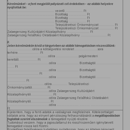
I.
Kérelmünket - a fent megjelölt pályázati cél érdekében -
az alábbi helyekre
nyújtottuk be:
…………………..…………………………. vezető ……………….. Ft
…………………..…………………………. Bizottság ……………….. Ft
…………………..…………………………. Bizottság ……………….. Ft
…………………..…………………………. Bizottság ……………….. Ft
…………………..…………………………. Településrészi Önkormányzat …………….. Ft
…………………..…………………………. Településrészi Önkormányzat …………….. Ft
Zalaegerszeg Kultúrájáért Közalapítvány …………………….. Ft
Zalaegerszeg Felsőfokú Oktatásáért Közalapítvány ………………………… Ft
II.
Jelen kérelmünkön kívül a tárgyévben az alábbi támogatásban részesültünk:
…..........................célra a költségvetési rendelet ……………..………sora
terhére………………...... .Ft
….....................…………………..célra ……………………. polgármesteri
keretből………………... Ft
….........................………………..célra ……………………. Bizottságtól ………….................
…….. Ft
……….........................…………..célra ……………………. Bizottságtól
…………………............... Ft
………….........................………..célra ……………………. Bizottságtól …………….
……............... Ft
…………………..………………..célra………..……. Településrészi
Önkormányzattól…………….. Ft
………….........................………..célra Zalaegerszeg Kultúrájáért
Közalapítványtól………................ Ft
………….........................………..célra Zalaegerszeg Felsőfokú Oktatásáért
Közalapítványtól……................ Ft
………….........................………..célra ……………………. ………… ……………...................
Ft
Kijelentem, hogy a fenti adatok a valóságnak megfelelnek. Kötelezettséget
vállalok arra, hogy az elnyert pénzösszeg felhasználásáról a
megállapodásban
foglaltak szerint elszámolok
a támogatást nyújtó részére.
Tudomásul veszem, hogy a jogosulatlanul és rosszhiszeműen igénybevett
támogatást vissza kell fizetni.
Büntetőjogi felelősségem tudatában nyilatkozom, hogy az általam képviselt