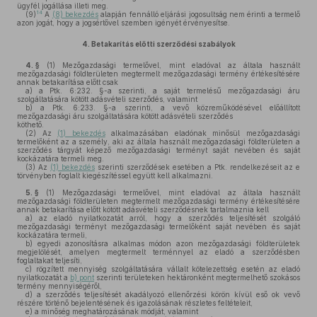
ügyfél jogállása illeti meg.
14
(9)
A
(8) bekezdés
alapján fennálló eljárási jogosultság nem érinti a termelő
azon jogát, hogy a jogsértővel szemben igényét érvényesítse.
4.
Betakarítás előtti szerződési szabályok
4. §
(1)
Mezőgazdasági termelővel, mint eladóval az általa használt
mezőgazdasági földterületen megtermelt mezőgazdasági termény értékesítésére
annak betakarítása előtt csak
a)
a Ptk. 6:232. §-a szerinti, a saját termelésű mezőgazdasági áru
szolgáltatására kötött adásvételi szerződés, valamint
b)
a Ptk. 6:233. §-a szerinti, a vevő közreműködésével előállított
mezőgazdasági áru szolgáltatására kötött adásvételi szerződés
köthető.
(2)
Az
(1) bekezdés
alkalmazásában eladónak minősül mezőgazdasági
termelőként az a személy, aki az általa használt mezőgazdasági földterületen a
szerződés tárgyát képező mezőgazdasági terményt saját nevében és saját
kockázatára termeli meg.
(3)
Az
(1) bekezdés
szerinti szerződések esetében a Ptk. rendelkezéseit az e
törvényben foglalt kiegészítéssel együtt kell alkalmazni.
5. §
(1)
Mezőgazdasági termelővel, mint eladóval az általa használt
mezőgazdasági földterületen megtermelt mezőgazdasági termény értékesítésére
annak betakarítása előtt kötött adásvételi szerződésnek tartalmaznia kell
a)
az eladó nyilatkozatát arról, hogy a szerződés teljesítését szolgáló
mezőgazdasági terményt mezőgazdasági termelőként saját nevében és saját
kockázatára termeli,
b)
egyedi azonosításra alkalmas módon azon mezőgazdasági földterületek
megjelölését, amelyen megtermelt terménnyel az eladó a szerződésben
foglaltakat teljesíti,
c)
rögzített mennyiség szolgáltatására vállalt kötelezettség esetén az eladó
nyilatkozatát a
b) pont
szerinti területeken hektáronként megtermelhető szokásos
termény mennyiségéről,
d)
a szerződés teljesítését akadályozó ellenőrzési körön kívül eső ok vevő
részére történő bejelentésének és igazolásának részletes feltételeit,
e)
a minőség meghatározásának módját, valamint