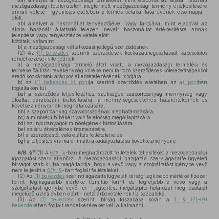
aa)
amelyet a mezőgazdasági termelővel mint eladóval az általa használt
mezőgazdasági földterületen megtermelt mezőgazdasági termény értékesítésére
annak vetése – gyümölcs esetében a termés betakarítása évének első napja –
előtt,
ab)
amelyet a haszonállat tenyésztőjével vagy tartójával mint eladóval az
általa használt állattartó telepen nevelt haszonállat értékesítésre annak
telepítése vagy tenyésztésbe vétele előtt
kötöttek, valamint
b)
a mezőgazdasági vállalkozási jellegű szerződésnek.
(2)
Az
(1) bekezdés
szerinti szerződések kockázatmegosztással kapcsolatos
rendelkezései kiterjednek
a)
a mezőgazdasági termelő által viselt, a mezőgazdasági termelési és
termékelőállítási tevékenység körébe nem tartozó szerződéses kötelezettségekből
eredő kockázatok arányos ellentételezésének módjára,
b)
az
(1) bekezdés b) pont
ja szerinti szerződés esetében az
a) pont
ban
foglaltakon túl
ba)
a szerződés teljesítéséhez szükséges szaporítóanyag mennyiség vagy
élőállat darabszám biztosítására, a mennyiségcsökkenés határértékeinek és
következményeinek meghatározására,
bb)
a szaporítóanyag szavatosságának meghatározására,
bc)
a minőségi hibákért való felelősség megállapítására,
bd)
az inputanyagok minőségének biztosítására,
be)
az áru átvételének ütemezésére,
bf)
a szerződéstől való elállás feltételeire és
bg)
a teljesítés vis maior miatti akadályoztatása következményeire.
16
6/B. §
(1)
A
6/A. §
-ban meghatározott feltételek teljesítését a mezőgazdasági
igazgatási szerv ellenőrzi. A mezőgazdasági igazgatási szerv ágazatfelügyeleti
bírságot szab ki, ha megállapítja, hogy a vevő vagy a szolgáltatást igénybe vevő
nem teljesíti a
6/A. §
-ban foglalt feltételeket.
(2)
Az
(1) bekezdés
szerinti ágazatfelügyeleti bírság legkisebb mértéke tízezer
forint, legmagasabb mértéke tízmillió forint, de legfeljebb a vevő vagy a
szolgáltatást igénybe vevő fél – jogsértést megállapító határozat meghozatalát
megelőző üzleti évben elért – nettó árbevételének tíz százaléka.
(3)
Az
(1) bekezdés
szerinti bírság kiszabása során a
3. § (7)–(9)
bekezdés
ében foglalt rendelkezéseket kell alkalmazni.
17