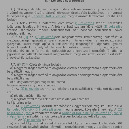
5.
Kötelező szerződések
7. §
(1)
A nyerstej Magyarországon történő értékesítésére irányuló szerződést –
a végső fogyasztó részére történő közvetlen értékesítés kivételével – a nyerstej
feldolgozásáig a
Rendelet 148. cikkében
meghatározott tartalommal írásba kell
foglalni.
(2)
A felek között a határozott időre kötött
(1) bekezdés
szerinti szerződés
időtartama legalább 6 hónap. A felek a határozatlan időre kötött
(1) bekezdés
szerinti szerződést rendes felmondással hat hónapos felmondási idővel
szüntethetik meg.
18
(3)
Az
(1)
és
(2) bekezdés
ben meghatározott kötelezettség betartását a
mezőgazdasági igazgatási szerv ellenőrzi. Amennyiben a mezőgazdasági
igazgatási szerv megállapítja a kötelezettség megszegését, ágazatfelügyeleti
bírságot szab ki, amelynek legkisebb mértéke tízezer forint, legmagasabb
mértéke 50 millió forint, de legfeljebb az elmarasztalt szerződő fél által a
jogsértést megállapító határozat meghozatalát megelőző üzleti évben elért nettó
árbevétel tíz százaléka.
19
20
7/A. §
(1)
Kötelező írásba foglalni
a)
Magyarországon történő feldolgozása esetén a feldolgozásra alaptermékként
beszállított meggy,
b)
Magyarországon történő feldolgozása esetén a feldolgozásra alaptermékként
beszállított alma,
c)
a Magyarországon megtermelt torma
felvásárlására irányuló szerződést.
(2)
Az
(1) bekezdés
szerinti szerződésnek a beszállított termékekért fizetendő
árat
a)
rögzített módon, illetve
b)
meghatározott tényezők összesítése alapján számítva
kell tartalmaznia.
(3)
Az
(1) bekezdés
szerinti szerződésnek egyebekben meg kell felelnie a
Rendelet 168. cikk (4) bekezdésében
meghatározott követelményeknek. A
(2)
bekezdés b) pont
ja vonatkozásában a
Rendelet 168. cikk (4) bekezdés c) pontja
i. alpontjának
második francia bekezdésében foglaltakat kell alkalmazni.
21
(4)
Az
(1) bekezdés
szerinti
a)
– a feldolgozó által az adott évben feldolgozandó gyümölcs legalább 60
százalékának felvásárlására irányuló – szerződésnek meggy esetében az adott