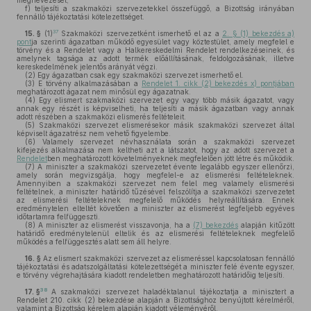
megnevezését;
f)
teljesíti a szakmaközi szervezetekkel összefüggő, a Bizottság irányában
fennálló tájékoztatási kötelezettséget.
37
15. §
(1)
Szakmaközi szervezetként ismerhető el az a
2. § (1) bekezdés a)
pont
ja szerinti ágazatban működő egyesület vagy köztestület, amely megfelel e
törvény és a Rendelet vagy a Halkereskedelmi Rendelet rendelkezéseinek, és
amelynek tagsága az adott termék előállításának, feldolgozásának, illetve
kereskedelmének jelentős arányát végzi.
(2)
Egy ágazatban csak egy szakmaközi szervezet ismerhető el.
(3)
E törvény alkalmazásában a
Rendelet 1. cikk (2) bekezdés x) pontjában
meghatározott ágazat nem minősül egy ágazatnak.
(4)
Egy elismert szakmaközi szervezet egy vagy több másik ágazatot, vagy
annak egy részét is képviselheti, ha teljesíti a másik ágazatban vagy annak
adott részében a szakmaközi elismerés feltételeit.
(5)
Szakmaközi szervezet elismerésekor másik szakmaközi szervezet által
képviselt ágazatrész nem vehető figyelembe.
(6)
Valamely szervezet névhasználata során a szakmaközi szervezet
kifejezés alkalmazása nem keltheti azt a látszatot, hogy az adott szervezet a
Rendelet
ben meghatározott követelményeknek megfelelően jött létre és működik.
(7)
A miniszter a szakmaközi szervezetet évente legalább egyszer ellenőrzi,
amely során megvizsgálja, hogy megfelel-e az elismerési feltételeknek.
Amennyiben a szakmaközi szervezet nem felel meg valamely elismerési
feltételnek, a miniszter határidő tűzésével felszólítja a szakmaközi szervezetet
az elismerési feltételeknek megfelelő működés helyreállítására. Ennek
eredménytelen elteltét követően a miniszter az elismerést legfeljebb egyéves
időtartamra felfüggeszti.
(8)
A miniszter az elismerést visszavonja, ha a
(7) bekezdés
alapján kitűzött
határidő eredménytelenül eltelik és az elismerési feltételeknek megfelelő
működés a felfüggesztés alatt sem áll helyre.
16. §
Az elismert szakmaközi szervezet az elismeréssel kapcsolatosan fennálló
tájékoztatási és adatszolgáltatási kötelezettségét a miniszter felé évente egyszer,
e törvény végrehajtására kiadott rendeletben meghatározott határidőig teljesíti.
38
17. §
A szakmaközi szervezet haladéktalanul tájékoztatja a minisztert a
Rendelet 210. cikk (2) bekezdése alapján a Bizottsághoz benyújtott kérelméről,
valamint a Bizottság kérelem alapján kiadott véleményéről.