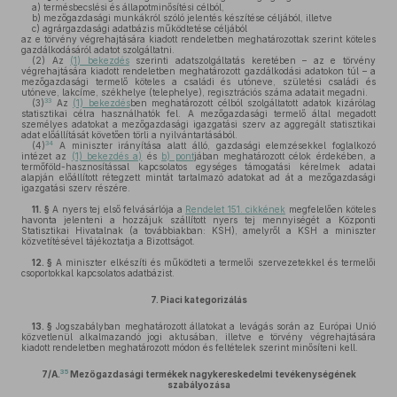
a)
termésbecslési és állapotminősítési célból,
b)
mezőgazdasági munkákról szóló jelentés készítése céljából, illetve
c)
agrárgazdasági adatbázis működtetése céljából
az e törvény végrehajtására kiadott rendeletben meghatározottak szerint köteles
gazdálkodásáról adatot szolgáltatni.
(2)
Az
(1) bekezdés
szerinti adatszolgáltatás keretében – az e törvény
végrehajtására kiadott rendeletben meghatározott gazdálkodási adatokon túl – a
mezőgazdasági termelő köteles a családi és utóneve, születési családi és
utóneve, lakcíme, székhelye (telephelye), regisztrációs száma adatait megadni.
33
(3)
Az
(1) bekezdés
ben meghatározott célból szolgáltatott adatok kizárólag
statisztikai célra használhatók fel. A mezőgazdasági termelő által megadott
személyes adatokat a mezőgazdasági igazgatási szerv az aggregált statisztikai
adat előállítását követően törli a nyilvántartásából.
34
(4)
A miniszter irányítása alatt álló, gazdasági elemzésekkel foglalkozó
intézet az
(1) bekezdés a)
és
b) pont
jában meghatározott célok érdekében, a
termőföld-hasznosítással kapcsolatos egységes támogatási kérelmek adatai
alapján előállított rétegzett mintát tartalmazó adatokat ad át a mezőgazdasági
igazgatási szerv részére.
11. §
A nyers tej első felvásárlója a
Rendelet 151. cikkének
megfelelően köteles
havonta jelenteni a hozzájuk szállított nyers tej mennyiségét a Központi
Statisztikai Hivatalnak (a továbbiakban: KSH), amelyről a KSH a miniszter
közvetítésével tájékoztatja a Bizottságot.
12. §
A miniszter elkészíti és működteti a termelői szervezetekkel és termelői
csoportokkal kapcsolatos adatbázist.
7.
Piaci kategorizálás
13. §
Jogszabályban meghatározott állatokat a levágás során az Európai Unió
közvetlenül alkalmazandó jogi aktusában, illetve e törvény végrehajtására
kiadott rendeletben meghatározott módon és feltételek szerint minősíteni kell.
35
7/A.
Mezőgazdasági termékek nagykereskedelmi tevékenységének
szabályozása