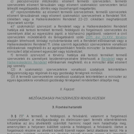
c)
piacszervezési intézkedés:
elismert termelői szervezeten, termelői
szervezetek elismert társulásán vagy elismert szakmaközi szervezeten belül
létrejött megállapodás, döntés vagy összehangolt magatartás;
4
d)
reprezentativitás:
az elismert termelői szervezetnek, termelői szervezetek
elismert társulásának vagy elismert szakmaközi szervezetnek a Rendelet 164.
cikkében vagy a Halkereskedelmi Rendelet 22–23. cikkében meghatározott
képviseleti szintje;
5
e)
szakmaközi szervezet:
a Rendelet vagy a Halkereskedelmi Rendelet
hatálya alá tartozó terméket termelő, feldolgozó és forgalmazó szervezetek és
személyek által az egyesülési jogról, a közhasznú jogállásról, valamint a civil
szervezetek működéséről és támogatásáról szóló
2011. évi CLXXV. törvény
alapján létrehozott, bírósági nyilvántartásba vett, a Rendelet előírásainak vagy a
Halkereskedelmi Rendelet 11. cikke szerinti ágazatközi szervezetekre vonatkozó
előírásoknak megfelelő és az agrárpolitikáért felelős miniszter (a továbbiakban:
miniszter) által elismert egyesület vagy köztestület;
f)
termelői szervezet:
e törvény hatálya alá tartozó terméket termelő
szervezetek és személyek kezdeményezésére létrehozott, a
Rendelet
vagy a
Halkereskedelmi Rendelet
előírásainak megfelelő, és a miniszter által elismert
jogi személy.
(2)
A szakmaközi szervezetekre vonatkozó szabályok tekintetében
Magyarország egy régiónak és egy gazdasági térségnek minősül.
(3)
A termelői szervezetekre vonatkozó szabályok tekintetében a miniszter az
egyes ágazatokra vonatkozó gazdasági térségeket rendeletben állapítja meg.
II. Fejezet
MEZŐGAZDASÁGI PIACSZERVEZÉSI RENDELKEZÉSEK
3.
Fizetési határidő
6
3. §
(1)
A termelő, a feldolgozó, a felvásárló, valamint a forgalmazó
viszonylatában a mezőgazdasági és élelmiszer-ipari termék ellenértékének
kifizetése az áru átvételétől számított harminc napot nem haladhatja meg,
amennyiben a helyesen kiállított számla a feldolgozó, a felvásárló, illetve a
forgalmazó részére az átvételt követő tizenöt napon belül átadásra kerül. Ha a