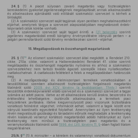
24. §
(1)
A piacot súlyosan zavaró magatartás vagy tisztességtelen
kereskedelmi gyakorlat jogellenességének megállapítását, annak alkalmazásától
és alkalmazásra ajánlásától való eltiltását szakmaközi szervezet is kérheti a
bíróságtól.
(2)
A szakmaközi szervezet saját tagjának olyan perében meghatalmazottként
eljárhat, amelynek tárgya a szervezet alapszabályában meghatározott érdek-
képviseleti célok körébe vonható.
(3)
A szakmaközi szervezet saját tagjait érintő, a
(2) bekezdés
szerinti
jogellenes magatartásból eredő kárigény érvényesítésére irányuló perben – a
polgári perrendtartásról szóló törvény rendelkezései szerint – eljárhat.
15.
Megállapodások és összehangolt magatartások
50
25. §
(1)
Az elismert szakmaközi szervezet által megkötött, a Rendelet 210.
cikke, 210a. cikke, valamint a Halkereskedelmi Rendelet 41. cikke szerinti
megállapodás és összehangolt magatartás nyilvános és ahhoz a szakmaközi
szervezetekhez nem tartozó további ágazati szereplők írásos nyilatkozatban
csatlakozhatnak. A csatlakozás feltételeit a felek a megállapodásban határozzák
meg.
(2)
A mezőgazdasági és élelmiszeripari termékek vonatkozásában a
beszállítókkal szemben alkalmazott tisztességtelen forgalmazói magatartás
tilalmáról szóló
2009. évi XCV. törvény (a továbbiakban: Tfmtv.)
szerinti
beszállítók érdekképviseletét ellátó szervezet és a szakmaközi szervezet a tagjai
számára az adott piacra, illetve az ott alkalmazásra kerülő árakra, beszerzési és
értékesítési lehetőségekre, ösztönzők alkalmazására, a termékek piaci
helyzetének javítására, illetve kiegyensúlyozott piaci viszonyok biztosítására
vonatkozó felmérést végezhet, információt adhat, valamint a tagok között erre
irányuló koordinatív egyeztetést folytathat. Amennyiben az ilyen tevékenység
révén megvalósuló gazdasági és társadalmi előnyök meghaladják a tevékenység
révén kialakuló versenyt korlátozó magatartásból adódó hátrányokat az ilyen
tevékenység nem minősül a tisztességtelen piaci magatartás és a
versenykorlátozás tilalmáról szóló
1996. évi LVII. törvény 11. §
-ában foglalt tilalom
megsértésének.
51
25/A. §
(1)
A miniszter – a kérelem és valamennyi vonatkozó dokumentum