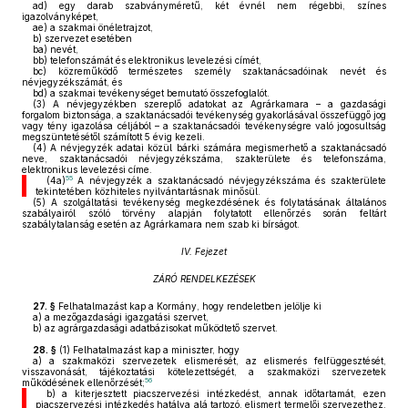
ad)
egy darab szabványméretű, két évnél nem régebbi, színes
igazolványképet,
ae)
a szakmai önéletrajzot,
b)
szervezet esetében
ba)
nevét,
bb)
telefonszámát és elektronikus levelezési címét,
bc)
közreműködő természetes személy szaktanácsadóinak nevét és
névjegyzékszámát, és
bd)
a szakmai tevékenységet bemutató összefoglalót.
(3)
A névjegyzékben szereplő adatokat az Agrárkamara – a gazdasági
forgalom biztonsága, a szaktanácsadói tevékenység gyakorlásával összefüggő jog
vagy tény igazolása céljából – a szaktanácsadói tevékenységre való jogosultság
megszüntetésétől számított 5 évig kezeli.
(4)
A névjegyzék adatai közül bárki számára megismerhető a szaktanácsadó
neve, szaktanácsadói névjegyzékszáma, szakterülete és telefonszáma,
elektronikus levelezési címe.
55
(4a)
A névjegyzék a szaktanácsadó névjegyzékszáma és szakterülete
tekintetében közhiteles nyilvántartásnak minősül.
(5)
A szolgáltatási tevékenység megkezdésének és folytatásának általános
szabályairól szóló törvény alapján folytatott ellenőrzés során feltárt
szabálytalanság esetén az Agrárkamara nem szab ki bírságot.
IV. Fejezet
ZÁRÓ RENDELKEZÉSEK
27. §
Felhatalmazást kap a Kormány, hogy rendeletben jelölje ki
a)
a mezőgazdasági igazgatási szervet,
b)
az agrárgazdasági adatbázisokat működtető szervet.
28. §
(1)
Felhatalmazást kap a miniszter, hogy
a)
a szakmaközi szervezetek elismerését, az elismerés felfüggesztését,
visszavonását, tájékoztatási kötelezettségét, a szakmaközi szervezetek
56
működésének ellenőrzését;
b)
a kiterjesztett piacszervezési intézkedést, annak időtartamát, ezen
piacszervezési intézkedés hatálya alá tartozó, elismert termelői szervezethez,