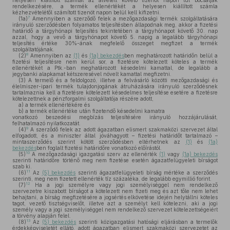
helyesen kiállított számlát az átvételt követő tizenöt napon túl bocsátják
rendelkezésére, a termék ellenértékét a helyesen kiállított számla
kézhezvételétől számított tizenöt napon belül kell kifizetni.
7
(1a)
Amennyiben a szerződő felek a mezőgazdasági termék szolgáltatására
irányuló szerződésben folyamatos teljesítésben állapodnak meg, akkor a fizetési
határidő a tárgyhónapi teljesítés tekintetében a tárgyhónapot követő 30. nap
azzal, hogy a vevő a tárgyhónapot követő 5. napig a legalább tárgyhónapi
teljesítés értéke 30%-ának megfelelő összeget megfizet a termék
szolgáltatójának.
8
(2)
Amennyiben az
(1)
és
(1a) bekezdés
ben meghatározott határidőn belül a
fizetési teljesítésre nem kerül sor, a fizetésre kötelezett köteles a termék
ellenértékét a Ptk.-ban meghatározott késedelmi kamattal, de legalább a
jegybanki alapkamat kétszeresével növelt kamattal megfizetni.
(3)
A termelő és a feldolgozó, illetve a felvásárló közötti mezőgazdasági és
élelmiszer-ipari termék tulajdonjogának átruházására irányuló szerződésnek
tartalmaznia kell a fizetésre kötelezett késedelmes teljesítése esetére a fizetésre
kötelezettnek a pénzforgalmi szolgáltatója részére adott,
a)
a termék ellenértékére és
b)
a termék ellenértéke után fizetendő késedelmi kamatra
vonatkozó beszedési megbízás teljesítésére irányuló hozzájárulását,
felhatalmazó nyilatkozatát.
9
(4)
A szerződő felek az adott ágazatban elismert szakmaközi szervezet által
elfogadott, és a miniszter által jóváhagyott – fizetési határidőt tartalmazó –
mintaszerződés szerint kötött szerződésben eltérhetnek az
(1)
és
(1a)
bekezdés
ben foglalt fizetési határidőre vonatkozó előírástól.
10
(5)
A mezőgazdasági igazgatási szerv az ellenérték
(1)
vagy
(1a) bekezdés
szerinti határidőre történő meg nem fizetése esetén ágazatfelügyeleti bírságot
szab ki.
11
(6)
Az
(5) bekezdés
szerinti ágazatfelügyeleti bírság mértéke a szerződés
szerinti, meg nem fizetett ellenérték tíz százaléka, de legalább egymillió forint.
12
(7)
Ha a jogi személyre vagy jogi személyiséggel nem rendelkező
szervezetre kiszabott bírságot a kötelezett nem fizeti meg és azt tőle nem lehet
behajtani, a bírság megfizetésére a jogsértés elkövetése idején helytállni köteles
tagot, vezető tisztségviselőt, illetve azt a személyt kell kötelezni, aki a jogi
személy vagy a jogi személyiséggel nem rendelkező szervezet kötelezettségeiért
a törvény alapján felel.
13
(8)
Az
(5) bekezdés
szerinti közigazgatási hatósági eljárásban a termelők
érdekképviseletét ellátó, adott ágazatban elismert szakmaközi szervezetet az