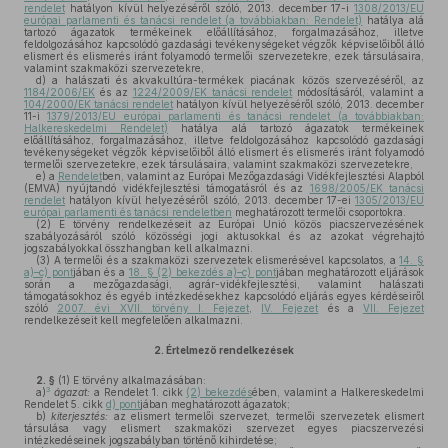
rendelet
hatályon kívül helyezéséről szóló, 2013. december 17-i
1308/2013/EU
európai parlamenti és tanácsi rendelet (a továbbiakban: Rendelet)
hatálya alá
tartozó ágazatok termékeinek előállításához, forgalmazásához, illetve
feldolgozásához kapcsolódó gazdasági tevékenységeket végzők képviselőiből álló
elismert és elismerés iránt folyamodó termelői szervezetekre, ezek társulásaira,
valamint szakmaközi szervezetekre,
d)
a halászati és akvakultúra-termékek piacának közös szervezéséről, az
1184/2006/EK
és az
1224/2009/EK tanácsi rendelet
módosításáról, valamint a
104/2000/EK tanácsi rendelet
hatályon kívül helyezéséről szóló, 2013. december
11-i
1379/2013/EU európai parlamenti és tanácsi rendelet (a továbbiakban:
Halkereskedelmi Rendelet)
hatálya alá tartozó ágazatok termékeinek
előállításához, forgalmazásához, illetve feldolgozásához kapcsolódó gazdasági
tevékenységeket végzők képviselőiből álló elismert és elismerés iránt folyamodó
termelői szervezetekre, ezek társulásaira, valamint szakmaközi szervezetekre,
e)
a
Rendelet
ben, valamint az Európai Mezőgazdasági Vidékfejlesztési Alapból
(EMVA) nyújtandó vidékfejlesztési támogatásról és az
1698/2005/EK tanácsi
rendelet
hatályon kívül helyezéséről szóló, 2013. december 17-ei
1305/2013/EU
európai parlamenti és tanácsi rendeletben
meghatározott termelői csoportokra.
(2)
E törvény rendelkezéseit az Európai Unió közös piacszervezésének
szabályozásáról szóló közösségi jogi aktusokkal és az azokat végrehajtó
jogszabályokkal összhangban kell alkalmazni.
(3)
A termelői és a szakmaközi szervezetek elismerésével kapcsolatos, a
14. §
a)–c) pont
jában és a
18. § (2) bekezdés a)–c) pont
jában meghatározott eljárások
során a mezőgazdasági, agrár-vidékfejlesztési, valamint halászati
támogatásokhoz és egyéb intézkedésekhez kapcsolódó eljárás egyes kérdéseiről
szóló
2007. évi XVII. törvény I. Fejezet
,
IV. Fejezet
és a
VII. Fejezet
rendelkezéseit kell megfelelően alkalmazni.
2.
Értelmező rendelkezések
2. §
(1)
E törvény alkalmazásában:
3
a)
ágazat:
a Rendelet 1. cikk
(2) bekezdés
ében, valamint a Halkereskedelmi
Rendelet 5. cikk
d) pont
jában meghatározott ágazatok;
b)
kiterjesztés:
az elismert termelői szervezet, termelői szervezetek elismert
társulása vagy elismert szakmaközi szervezet egyes piacszervezési
intézkedéseinek jogszabályban történő kihirdetése;