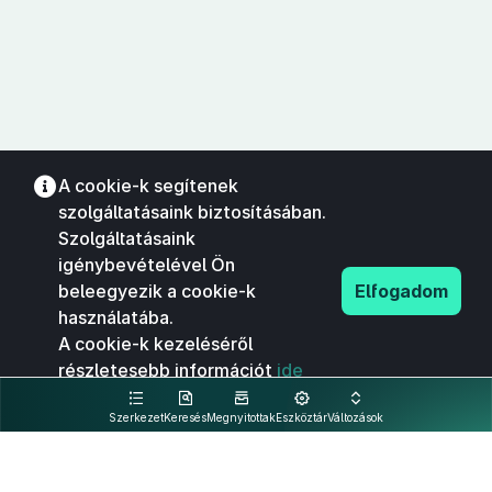
A cookie-k segítenek
szolgáltatásaink biztosításában.
Szolgáltatásaink
igénybevételével Ön
beleegyezik a cookie-k
Elfogadom
használatába.
A cookie-k kezeléséről
részletesebb információt
ide
kattintva olvashat.
Szerkezet
Keresés
Megnyitottak
Eszköztár
Változások