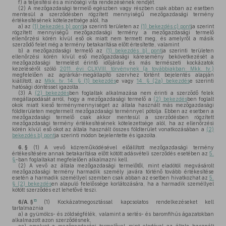
f)
a teljesítési és a minőségi vita rendezésének rendjét.
(2)
A mezőgazdasági termelő egészben vagy részben csak abban az esetben
mentesül a szerződésben rögzített mennyiségű mezőgazdasági termény
értékesítésének kötelezettsége alól, ha
a)
az
(1) bekezdés b) pont
ja szerinti területen az
(1) bekezdés c) pont
ja szerint
rögzített mennyiségű mezőgazdasági termény a mezőgazdasági termelő
ellenőrzési körén kívül eső ok miatt nem termett meg, és amelyről a másik
szerződő felet még a termény betakarítása előtt értesítette, valamint
b)
a mezőgazdasági termelő az
(1) bekezdés b) pont
ja szerinti területen
ellenőrzési körén kívül eső mezőgazdasági káresemény bekövetkezését a
mezőgazdasági termelést érintő időjárási és más természeti kockázatok
kezeléséről szóló
2011. évi CLXVIII. törvénynek (a továbbiakban: Mkk. tv.)
megfelelően az agrárkár-megállapító szervhez történt bejelentés alapján
kiállított, az
Mkk. tv. 14. § (1) bekezdés
e vagy
14. § (2a) bekezdés
e szerinti
hatósági döntéssel igazolta.
(3)
A
(2) bekezdés
ben foglaltak alkalmazása nem érinti a szerződő felek
megállapodását arról, hogy a mezőgazdasági termelő a
(2) bekezdés
ben foglalt
okok miatt kieső terménymennyiséget az általa használt más mezőgazdasági
földterületen megtermelt mezőgazdasági terménnyel pótolja. Ebben az esetben a
mezőgazdasági termelő csak akkor mentesül a szerződésben rögzített
mezőgazdasági termény értékesítésének kötelezettsége alól, ha az ellenőrzési
körén kívül eső okot az általa használt összes földterület vonatkozásában a
(2)
bekezdés b) pont
ja szerinti módon bejelentette és igazolta.
6. §
(1)
A vevő közreműködésével előállított mezőgazdasági termény
értékesítésére annak betakarítása előtt kötött adásvételi szerződés esetében az
5.
§
-ban foglaltakat megfelelően alkalmazni kell.
(2)
A vevő az általa mezőgazdasági termelőtől, mint eladótól megvásárolt
mezőgazdasági termény harmadik személy javára történő tovább értékesítése
esetén a harmadik személlyel szemben csak abban az esetben hivatkozhat az
5.
§ (2) bekezdés
en alapuló felelőssége korlátozására, ha a harmadik személlyel
kötött szerződés ezt lehetővé teszi.
15
6/A. §
(1)
Kockázatmegosztással kapcsolatos rendelkezéseket kell
tartalmaznia
a)
a gyümölcs- és zöldségfélék, valamint a sertés- és baromfihús ágazatokban
alkalmazott azon szerződésnek,