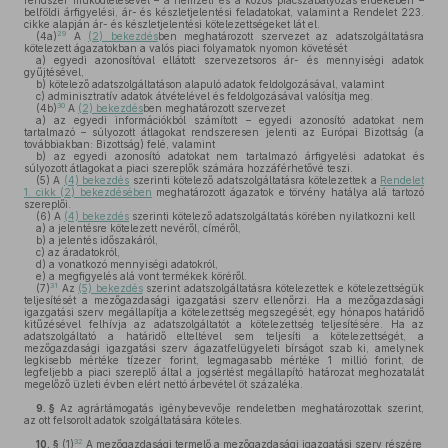
rendszer működtetésével – a nemzeti és a közös piacszabályozás érdekében –
belföldi árfigyelési, ár- és készletjelentési feladatokat, valamint a Rendelet 223.
cikke alapján ár- és készletjelentési kötelezettségeket lát el.
29
(4a)
A
(2) bekezdés
ben meghatározott szervezet az adatszolgáltatásra
kötelezett ágazatokban a valós piaci folyamatok nyomon követését
a)
egyedi azonosítóval ellátott szervezetsoros ár- és mennyiségi adatok
gyűjtésével,
b)
kötelező adatszolgáltatáson alapuló adatok feldolgozásával, valamint
c)
adminisztratív adatok átvételével és feldolgozásával valósítja meg.
30
(4b)
A
(2) bekezdés
ben meghatározott szervezet
a)
az egyedi információkból számított – egyedi azonosító adatokat nem
tartalmazó – súlyozott átlagokat rendszeresen jelenti az Európai Bizottság (a
továbbiakban: Bizottság) felé, valamint
b)
az egyedi azonosító adatokat nem tartalmazó árfigyelési adatokat és
súlyozott átlagokat a piaci szereplők számára hozzáférhetővé teszi.
(5)
A
(4) bekezdés
szerinti kötelező adatszolgáltatásra kötelezettek a
Rendelet
1. cikk (2) bekezdésében
meghatározott ágazatok e törvény hatálya alá tartozó
szereplői.
(6)
A
(4) bekezdés
szerinti kötelező adatszolgáltatás körében nyilatkozni kell
a)
a jelentésre kötelezett nevéről, címéről,
b)
a jelentés időszakáról,
c)
az áradatokról,
d)
a vonatkozó mennyiségi adatokról,
e)
a megfigyelés alá vont termékek köréről.
31
(7)
Az
(5) bekezdés
szerint adatszolgáltatásra kötelezettek e kötelezettségük
teljesítését a mezőgazdasági igazgatási szerv ellenőrzi. Ha a mezőgazdasági
igazgatási szerv megállapítja a kötelezettség megszegését, egy hónapos határidő
kitűzésével felhívja az adatszolgáltatót a kötelezettség teljesítésére. Ha az
adatszolgáltató a határidő elteltével sem teljesíti a kötelezettségét, a
mezőgazdasági igazgatási szerv ágazatfelügyeleti bírságot szab ki, amelynek
legkisebb mértéke tízezer forint, legmagasabb mértéke 1 millió forint, de
legfeljebb a piaci szereplő által a jogsértést megállapító határozat meghozatalát
megelőző üzleti évben elért nettó árbevétel öt százaléka.
9. §
Az agrártámogatás igénybevevője rendeletben meghatározottak szerint,
az ott felsorolt adatok szolgáltatására köteles.
32
10. §
(1)
A mezőgazdasági termelő a mezőgazdasági igazgatási szerv részére