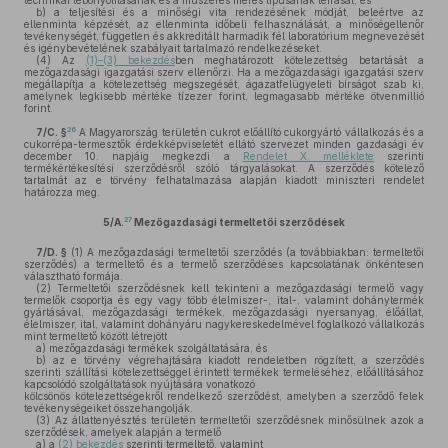
technikai lebonyolításának és a műszeres mérés típusának leírását, és
b)
a teljesítési és a minőségi vita rendezésének módját, beleértve az
ellenminta képzését, az ellenminta időbeli felhasználását, a minőségellenőr
tevékenységét, független és akkreditált harmadik fél laboratórium megnevezését
és igénybevételének szabályait tartalmazó rendelkezéseket.
(4)
Az
(1)–(3) bekezdés
ben meghatározott kötelezettség betartását a
mezőgazdasági igazgatási szerv ellenőrzi. Ha a mezőgazdasági igazgatási szerv
megállapítja a kötelezettség megszegését, ágazatfelügyeleti bírságot szab ki,
amelynek legkisebb mértéke tízezer forint, legmagasabb mértéke ötvenmillió
forint.
26
7/C. §
A Magyarország területén cukrot előállító cukorgyártó vállalkozás és a
cukorrépa-termesztők érdekképviseletét ellátó szervezet minden gazdasági év
december 10. napjáig megkezdi a
Rendelet X. melléklete
szerinti
termékértékesítési szerződésről szóló tárgyalásokat. A szerződés kötelező
tartalmát az e törvény felhatalmazása alapján kiadott miniszteri rendelet
határozza meg.
27
5/A.
Mezőgazdasági termeltetői szerződések
7/D. §
(1)
A mezőgazdasági termeltetői szerződés (a továbbiakban: termeltetői
szerződés) a termeltető és a termelő szerződéses kapcsolatának önkéntesen
választható formája.
(2)
Termeltetői szerződésnek kell tekinteni a mezőgazdasági termelő vagy
termelők csoportja és egy vagy több élelmiszer-, ital-, valamint dohánytermék
gyártásával, mezőgazdasági termékek, mezőgazdasági nyersanyag, élőállat,
élelmiszer, ital, valamint dohányáru nagykereskedelmével foglalkozó vállalkozás
mint termeltető között létrejött
a)
mezőgazdasági termékek szolgáltatására, és
b)
az e törvény végrehajtására kiadott rendeletben rögzített, a szerződés
szerinti szállítási kötelezettséggel érintett termékek termeléséhez, előállításához
kapcsolódó szolgáltatások nyújtására vonatkozó
kölcsönös kötelezettségekről rendelkező szerződést, amelyben a szerződő felek
tevékenységeiket összehangolják.
(3)
Az állattenyésztés területén termeltetői szerződésnek minősülnek azok a
szerződések, amelyek alapján a termelő
a)
a
(2) bekezdés
szerinti termeltető, valamint