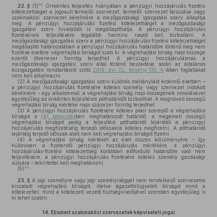
48
22. §
(1)
Önkéntes teljesítés hiányában a pénzügyi hozzájárulás fizetési
kötelezettséget a jogosult termelői szervezet, termelői szervezet társulása vagy
szakmaközi szervezet kérelmére a mezőgazdasági igazgatási szerv állapítja
meg. A pénzügyi hozzájárulás fizetési kötelezettséget a mezőgazdasági
igazgatási szerv hivatalból is megállapíthatja. A pénzügyi hozzájárulás
fizetésének teljesítésére legalább harminc napot kell biztosítani. A
mezőgazdasági igazgatási szerv a pénzügyi hozzájárulás fizetési kötelezettséget
megállapító határozatában a pénzügyi hozzájárulás határidőre történő meg nem
fizetése esetére végrehajtási bírságot szab ki. A végrehajtási bírság napi összege
ezertől ötvenezer forintig terjedhet. A pénzügyi hozzájárulásnak a
mezőgazdasági igazgatási szerv által történő beszedése során az általános
közigazgatási rendtartásról szóló
2016. évi CL. törvény 135. §
-ában foglaltakat
nem kell alkalmazni.
(2)
A mezőgazdasági igazgatási szerv különös méltánylást érdemlő esetben –
a pénzügyi hozzájárulás fizetésére köteles személy vagy szervezet indokolt
kérelmére – egy alkalommal, a végrehajtási bírság napi összegének növelésével
egyidejűleg az önkéntes teljesítésre póthatáridőt biztosíthat. A megnövelt összegű
végrehajtási bírság mértéke napi százezer forintig terjedhet.
(3)
A pénzügyi hozzájárulás fizetésére köteles piaci szereplő a végrehajtási
bírságot a
(4) bekezdés
ben meghatározott határidő, a megemelt összegű
végrehajtási bírságot pedig a teljesítési póthatáridő lejártától a pénzügyi
hozzájárulás megfizetéséig terjedő időszakra köteles megfizetni. A póthatáridő
lejártáig terjedő időszak alatt nem kell végrehajtási bírságot fizetni.
(4)
A végrehajtási bírság mértékét az eset összes körülményére – így
különösen a fizetendő pénzügyi hozzájárulás mértékére, a pénzügyi
hozzájárulás-fizetési kötelezettség korábban előforduló határidőre való nem
teljesítésére, a pénzügyi hozzájárulás fizetésére köteles személy gazdasági
súlyára – tekintettel kell meghatározni.
49
(5)
23. §
A jogi személyre vagy jogi személyiséggel nem rendelkező szervezetre
kiszabott végrehajtási bírságot, illetve ágazatfelügyeleti bírságot mind a
kötelezettel, mind a kötelezett vezető tisztségviselőjével szemben egyidejűleg is
ki lehet szabni.
14.
Elismert szakmaközi szervezetek képviseleti jogai