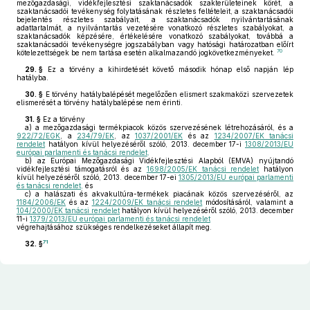
mezőgazdasági, vidékfejlesztési szaktanácsadók szakterületeinek körét, a
szaktanácsadói tevékenység folytatásának részletes feltételeit, a szaktanácsadói
bejelentés részletes szabályait, a szaktanácsadók nyilvántartásának
adattartalmát, a nyilvántartás vezetésére vonatkozó részletes szabályokat, a
szaktanácsadók képzésére, értékelésére vonatkozó szabályokat, továbbá a
szaktanácsadói tevékenységre jogszabályban vagy hatósági határozatban előírt
70
kötelezettségek be nem tartása esetén alkalmazandó jogkövetkezményeket.
29. §
Ez a törvény a kihirdetését követő második hónap első napján lép
hatályba.
30. §
E törvény hatálybalépését megelőzően elismert szakmaközi szervezetek
elismerését a törvény hatálybalépése nem érinti.
31. §
Ez a törvény
a)
a mezőgazdasági termékpiacok közös szervezésének létrehozásáról, és a
922/72/EGK
, a
234/79/EK
, az
1037/2001/EK
és az
1234/2007/EK tanácsi
rendelet
hatályon kívül helyezéséről szóló, 2013. december 17-i
1308/2013/EU
európai parlamenti és tanácsi rendelet,
b)
az Európai Mezőgazdasági Vidékfejlesztési Alapból (EMVA) nyújtandó
vidékfejlesztési támogatásról és az
1698/2005/EK tanácsi rendelet
hatályon
kívül helyezéséről szóló, 2013. december 17-ei
1305/2013/EU európai parlamenti
és tanácsi rendelet,
és
c)
a halászati és akvakultúra-termékek piacának közös szervezéséről, az
1184/2006/EK
és az
1224/2009/EK tanácsi rendelet
módosításáról, valamint a
104/2000/EK tanácsi rendelet
hatályon kívül helyezéséről szóló, 2013. december
11-i
1379/2013/EU európai parlamenti és tanácsi rendelet
végrehajtásához szükséges rendelkezéseket állapít meg.
71
32. §