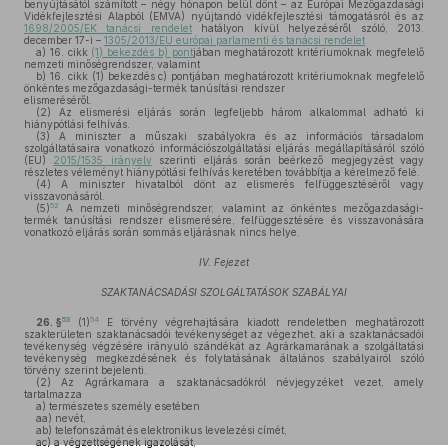
benyújtásától számított – négy hónapon belül dönt – az Európai Mezőgazdasági
Vidékfejlesztési Alapból (EMVA) nyújtandó vidékfejlesztési támogatásról és az
1698/2005/EK tanácsi rendelet
hatályon kívül helyezéséről szóló, 2013.
december 17-i –
1305/2013/EU európai parlamenti és tanácsi rendelet
a)
16. cikk
(1) bekezdés b) pont
jában meghatározott kritériumoknak megfelelő
nemzeti minőségrendszer, valamint
b)
16. cikk (1) bekezdés c) pontjában meghatározott kritériumoknak megfelelő
önkéntes mezőgazdasági-termék tanúsítási rendszer
elismeréséről.
(2)
Az elismerési eljárás során legfeljebb három alkalommal adható ki
hiánypótlási felhívás.
(3)
A miniszter a műszaki szabályokra és az információs társadalom
szolgáltatásaira vonatkozó információszolgáltatási eljárás megállapításáról szóló
(EU)
2015/1535 irányelv
szerinti eljárás során beérkező megjegyzést vagy
részletes véleményt hiánypótlási felhívás keretében továbbítja a kérelmező felé.
(4)
A miniszter hivatalból dönt az elismerés felfüggesztéséről vagy
visszavonásáról.
52
(5)
A nemzeti minőségrendszer, valamint az önkéntes mezőgazdasági-
termék tanúsítási rendszer elismerésére, felfüggesztésére és visszavonására
vonatkozó eljárás során sommás eljárásnak nincs helye.
IV. Fejezet
SZAKTANÁCSADÁSI SZOLGÁLTATÁSOK SZABÁLYAI
53
54
26. §
(1)
E törvény végrehajtására kiadott rendeletben meghatározott
szakterületen szaktanácsadói tevékenységet az végezhet, aki a szaktanácsadói
tevékenység végzésére irányuló szándékát az Agrárkamarának a szolgáltatási
tevékenység megkezdésének és folytatásának általános szabályairól szóló
törvény szerint bejelenti.
(2)
Az Agrárkamara a szaktanácsadókról névjegyzéket vezet, amely
tartalmazza
a)
természetes személy esetében
aa)
nevét,
ab)
telefonszámát és elektronikus levelezési címét,
ac)
a végzettségének igazolását,