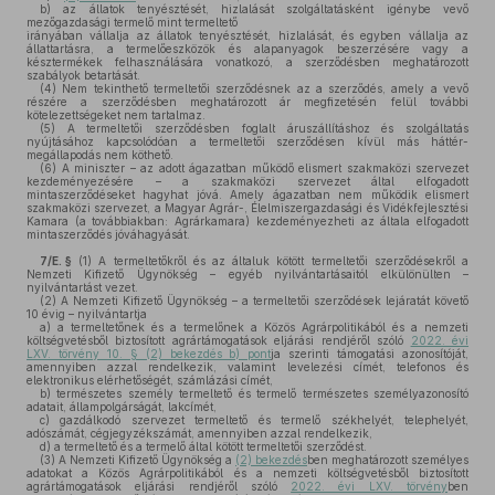
b)
az állatok tenyésztését, hizlalását szolgáltatásként igénybe vevő
mezőgazdasági termelő mint termeltető
irányában vállalja az állatok tenyésztését, hizlalását, és egyben vállalja az
állattartásra, a termelőeszközök és alapanyagok beszerzésére vagy a
késztermékek felhasználására vonatkozó, a szerződésben meghatározott
szabályok betartását.
(4)
Nem tekinthető termeltetői szerződésnek az a szerződés, amely a vevő
részére a szerződésben meghatározott ár megfizetésén felül további
kötelezettségeket nem tartalmaz.
(5)
A termeltetői szerződésben foglalt áruszállításhoz és szolgáltatás
nyújtásához kapcsolódóan a termeltetői szerződésen kívül más háttér-
megállapodás nem köthető.
(6)
A miniszter – az adott ágazatban működő elismert szakmaközi szervezet
kezdeményezésére – a szakmaközi szervezet által elfogadott
mintaszerződéseket hagyhat jóvá. Amely ágazatban nem működik elismert
szakmaközi szervezet, a Magyar Agrár-, Élelmiszergazdasági és Vidékfejlesztési
Kamara (a továbbiakban: Agrárkamara) kezdeményezheti az általa elfogadott
mintaszerződés jóváhagyását.
7/E. §
(1)
A termeltetőkről és az általuk kötött termeltetői szerződésekről a
Nemzeti Kifizető Ügynökség – egyéb nyilvántartásaitól elkülönülten –
nyilvántartást vezet.
(2)
A Nemzeti Kifizető Ügynökség – a termeltetői szerződések lejáratát követő
10 évig – nyilvántartja
a)
a termeltetőnek és a termelőnek a Közös Agrárpolitikából és a nemzeti
költségvetésből biztosított agrártámogatások eljárási rendjéről szóló
2022. évi
LXV. törvény 10. § (2) bekezdés b) pont
ja szerinti támogatási azonosítóját,
amennyiben azzal rendelkezik, valamint levelezési címét, telefonos és
elektronikus elérhetőségét, számlázási címét,
b)
természetes személy termeltető és termelő természetes személyazonosító
adatait, állampolgárságát, lakcímét,
c)
gazdálkodó szervezet termeltető és termelő székhelyét, telephelyét,
adószámát, cégjegyzékszámát, amennyiben azzal rendelkezik,
d)
a termeltető és a termelő által kötött termeltetői szerződést.
(3)
A Nemzeti Kifizető Ügynökség a
(2) bekezdés
ben meghatározott személyes
adatokat a Közös Agrárpolitikából és a nemzeti költségvetésből biztosított
agrártámogatások eljárási rendjéről szóló
2022. évi LXV. törvény
ben