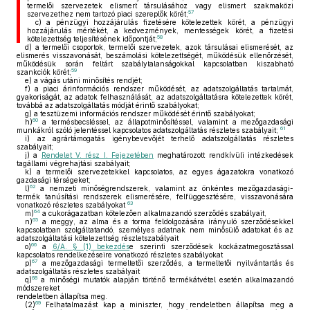
termelői szervezetek elismert társulásához vagy elismert szakmaközi
57
szervezethez nem tartozó piaci szereplők körét;
c)
a pénzügyi hozzájárulás fizetésére kötelezettek körét, a pénzügyi
hozzájárulás mértékét, a kedvezmények, mentességek körét, a fizetési
58
kötelezettség teljesítésének időpontját;
d)
a termelői csoportok, termelői szervezetek, azok társulásai elismerését, az
elismerés visszavonását, beszámolási kötelezettségét, működésük ellenőrzését,
működésük során feltárt szabálytalanságokkal kapcsolatban kiszabható
59
szankciók körét;
e)
a vágás utáni minősítés rendjét;
f)
a piaci árinformációs rendszer működését, az adatszolgáltatás tartalmát,
gyakoriságát, az adatok felhasználását, az adatszolgáltatásra kötelezettek körét,
továbbá az adatszolgáltatás módját érintő szabályokat;
g)
a tesztüzemi információs rendszer működését érintő szabályokat;
60
h)
a termésbecsléssel, az állapotminősítéssel, valamint a mezőgazdasági
61
munkákról szóló jelentéssel kapcsolatos adatszolgáltatás részletes szabályait;
i)
az agrártámogatás igénybevevőjét terhelő adatszolgáltatás részletes
szabályait;
j)
a
Rendelet V. rész I. Fejezetében
meghatározott rendkívüli intézkedések
tagállami végrehajtási szabályait;
k)
a termelői szervezetekkel kapcsolatos, az egyes ágazatokra vonatkozó
gazdasági térségeket;
62
l)
a nemzeti minőségrendszerek, valamint az önkéntes mezőgazdasági-
termék tanúsítási rendszerek elismerésére, felfüggesztésére, visszavonására
63
vonatkozó részletes szabályokat
64
m)
a cukorágazatban kötelezően alkalmazandó szerződés szabályait,
65
n)
a meggy, az alma és a torma feldolgozására irányuló szerződésekkel
kapcsolatban szolgáltatandó, személyes adatnak nem minősülő adatokat és az
adatszolgáltatási kötelezettség részletszabályait
66
o)
a
6/A. § (1) bekezdés
e szerinti szerződések kockázatmegosztással
kapcsolatos rendelkezéseire vonatkozó részletes szabályokat
67
p)
a mezőgazdasági termeltetői szerződés, a termeltetői nyilvántartás és
adatszolgáltatás részletes szabályait
68
q)
a minőségi mutatók alapján történő termékátvétel esetén alkalmazandó
módszereket
rendeletben állapítsa meg.
69
(2)
Felhatalmazást kap a miniszter, hogy rendeletben állapítsa meg a