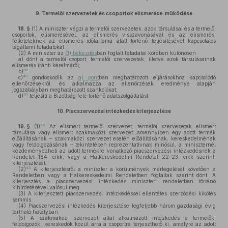
9.
Termelői szervezetek és csoportok elismerése, működése
18. §
(1)
A miniszter végzi a termelői szervezetek, azok társulásai és a termelői
csoportok, elismerésével, az elismerés visszavonásával és az elismerési
feltételeknek az elismerés időtartama alatt történő teljesítésével kapcsolatos
tagállami feladatokat.
(2)
A miniszter az
(1) bekezdés
ben foglalt feladatai körében különösen
a)
dönt a termelői csoport, termelői szervezetek, illetve azok társulásainak
elismerés iránti kérelméről;
39
b)
40
c)
gondoskodik az
a) pont
ban meghatározott eljárásokhoz kapcsolódó
ellenőrzésekről, és alkalmazza az ellenőrzések eredménye alapján
jogszabályban meghatározott szankciókat;
41
d)
teljesíti a Bizottság felé történő adatszolgáltatást.
10.
Piacszervezési intézkedés kiterjesztése
42
19. §
(1)
Az elismert termelői szervezet, termelői szervezetek elismert
társulása vagy elismert szakmaközi szervezet, amennyiben egy adott termék
előállításának – szakmaközi szervezet esetén előállításának, kereskedelmének
vagy feldolgozásának – tekintetében reprezentatívnak minősül, a miniszternél
kezdeményezheti az adott termékre vonatkozó piacszervezési intézkedésnek a
Rendelet 164. cikk, vagy a Halkereskedelmi Rendelet 22–23. cikk szerinti
kiterjesztését.
43
(2)
A kiterjesztésről a miniszter a körülmények mérlegelését követően a
Rendeletben vagy a Halkereskedelmi Rendeletben foglaltak szerint dönt. A
kiterjesztés a piacszervezési intézkedés miniszteri rendeletben történő
kihirdetésével valósul meg.
(3)
A kiterjesztett piacszervezési intézkedéssel ellentétes szerződési kikötés
semmis.
(4)
Piacszervezési intézkedés kiterjesztése legfeljebb három gazdasági évig
tartható hatályban.
(5)
A szakmaközi szervezet által alkalmazott intézkedés a termelők,
feldolgozók, kereskedők közül arra a csoportra terjeszthető ki, amelyre az adott