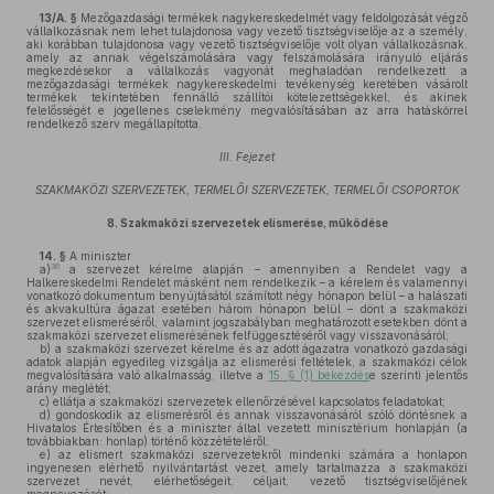
13/A. §
Mezőgazdasági termékek nagykereskedelmét vagy feldolgozását végző
vállalkozásnak nem lehet tulajdonosa vagy vezető tisztségviselője az a személy,
aki korábban tulajdonosa vagy vezető tisztségviselője volt olyan vállalkozásnak,
amely az annak végelszámolására vagy felszámolására irányuló eljárás
megkezdésekor a vállalkozás vagyonát meghaladóan rendelkezett a
mezőgazdasági termékek nagykereskedelmi tevékenység keretében vásárolt
termékek tekintetében fennálló szállítói kötelezettségekkel, és akinek
felelősségét e jogellenes cselekmény megvalósításában az arra hatáskörrel
rendelkező szerv megállapította.
III. Fejezet
SZAKMAKÖZI SZERVEZETEK, TERMELŐI SZERVEZETEK, TERMELŐI CSOPORTOK
8.
Szakmaközi szervezetek elismerése, működése
14. §
A miniszter
36
a)
a szervezet kérelme alapján – amennyiben a Rendelet vagy a
Halkereskedelmi Rendelet másként nem rendelkezik – a kérelem és valamennyi
vonatkozó dokumentum benyújtásától számított négy hónapon belül – a halászati
és akvakultúra ágazat esetében három hónapon belül – dönt a szakmaközi
szervezet elismeréséről, valamint jogszabályban meghatározott esetekben dönt a
szakmaközi szervezet elismerésének felfüggesztéséről vagy visszavonásáról;
b)
a szakmaközi szervezet kérelme és az adott ágazatra vonatkozó gazdasági
adatok alapján egyedileg vizsgálja az elismerési feltételek, a szakmaközi célok
megvalósítására való alkalmasság, illetve a
15. § (1) bekezdés
e szerinti jelentős
arány meglétét;
c)
ellátja a szakmaközi szervezetek ellenőrzésével kapcsolatos feladatokat;
d)
gondoskodik az elismerésről és annak visszavonásáról szóló döntésnek a
Hivatalos Értesítőben és a miniszter által vezetett minisztérium honlapján (a
továbbiakban: honlap) történő közzétételéről;
e)
az elismert szakmaközi szervezetekről mindenki számára a honlapon
ingyenesen elérhető nyilvántartást vezet, amely tartalmazza a szakmaközi
szervezet nevét, elérhetőségeit, céljait, vezető tisztségviselőjének