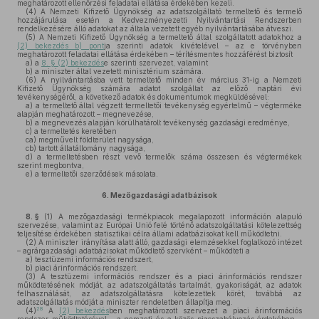
meghatározott ellenőrzési feladatai ellátása érdekében kezeli.
(4)
A Nemzeti Kifizető Ügynökség az adatszolgáltató termeltető és termelő
hozzájárulása esetén a Kedvezményezetti Nyilvántartási Rendszerben
rendelkezésére álló adatokat az általa vezetett egyéb nyilvántartásába átveszi.
(5)
A Nemzeti Kifizető Ügynökség a termeltető által szolgáltatott adatokhoz a
(2) bekezdés b) pont
ja szerinti adatok kivételével – az e törvényben
meghatározott feladatai ellátása érdekében – térítésmentes hozzáférést biztosít
a)
a
8. § (2) bekezdés
e szerinti szervezet, valamint
b)
a miniszter által vezetett minisztérium számára.
(6)
A nyilvántartásba vett termeltető minden év március 31-ig a Nemzeti
Kifizető Ügynökség számára adatot szolgáltat az előző naptári évi
tevékenységéről, a következő adatok és dokumentumok megküldésével:
a)
a termeltető által végzett termeltetői tevékenység egyértelmű – végterméke
alapján meghatározott – megnevezése,
b)
a megnevezés alapján körülhatárolt tevékenység gazdasági eredménye,
c)
a termeltetés keretében
ca)
megművelt földterület nagysága,
cb)
tartott állatállomány nagysága,
d)
a termeltetésben részt vevő termelők száma összesen és végtermékek
szerint megbontva,
e)
a termeltetői szerződések másolata.
6.
Mezőgazdasági adatbázisok
8. §
(1)
A mezőgazdasági termékpiacok megalapozott információn alapuló
szervezése, valamint az Európai Unió felé történő adatszolgáltatási kötelezettség
teljesítése érdekében statisztikai célra állami adatbázisokat kell működtetni.
(2)
A miniszter irányítása alatt álló, gazdasági elemzésekkel foglalkozó intézet
– agrárgazdasági adatbázisokat működtető szervként – működteti a
a)
tesztüzemi információs rendszert,
b)
piaci árinformációs rendszert.
(3)
A tesztüzemi információs rendszer és a piaci árinformációs rendszer
működtetésének módját, az adatszolgáltatás tartalmát, gyakoriságát, az adatok
felhasználását, az adatszolgáltatásra kötelezettek körét, továbbá az
adatszolgáltatás módját a miniszter rendeletben állapítja meg.
28
(4)
A
(2) bekezdés
ben meghatározott szervezet a piaci árinformációs