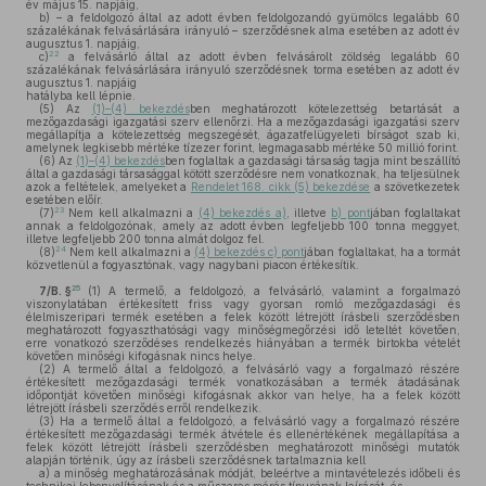
év május 15. napjáig,
b)
– a feldolgozó által az adott évben feldolgozandó gyümölcs legalább 60
százalékának felvásárlására irányuló – szerződésnek alma esetében az adott év
augusztus 1. napjáig,
22
c)
a felvásárló által az adott évben felvásárolt zöldség legalább 60
százalékának felvásárlására irányuló szerződésnek torma esetében az adott év
augusztus 1. napjáig
hatályba kell lépnie.
(5)
Az
(1)–(4) bekezdés
ben meghatározott kötelezettség betartását a
mezőgazdasági igazgatási szerv ellenőrzi. Ha a mezőgazdasági igazgatási szerv
megállapítja a kötelezettség megszegését, ágazatfelügyeleti bírságot szab ki,
amelynek legkisebb mértéke tízezer forint, legmagasabb mértéke 50 millió forint.
(6)
Az
(1)–(4) bekezdés
ben foglaltak a gazdasági társaság tagja mint beszállító
által a gazdasági társasággal kötött szerződésre nem vonatkoznak, ha teljesülnek
azok a feltételek, amelyeket a
Rendelet 168. cikk (5) bekezdése
a szövetkezetek
esetében előír.
23
(7)
Nem kell alkalmazni a
(4) bekezdés a)
, illetve
b) pont
jában foglaltakat
annak a feldolgozónak, amely az adott évben legfeljebb 100 tonna meggyet,
illetve legfeljebb 200 tonna almát dolgoz fel.
24
(8)
Nem kell alkalmazni a
(4) bekezdés c) pont
jában foglaltakat, ha a tormát
közvetlenül a fogyasztónak, vagy nagybani piacon értékesítik.
25
7/B. §
(1)
A termelő, a feldolgozó, a felvásárló, valamint a forgalmazó
viszonylatában értékesített friss vagy gyorsan romló mezőgazdasági és
élelmiszeripari termék esetében a felek között létrejött írásbeli szerződésben
meghatározott fogyaszthatósági vagy minőségmegőrzési idő leteltét követően,
erre vonatkozó szerződéses rendelkezés hiányában a termék birtokba vételét
követően minőségi kifogásnak nincs helye.
(2)
A termelő által a feldolgozó, a felvásárló vagy a forgalmazó részére
értékesített mezőgazdasági termék vonatkozásában a termék átadásának
időpontját követően minőségi kifogásnak akkor van helye, ha a felek között
létrejött írásbeli szerződés erről rendelkezik.
(3)
Ha a termelő által a feldolgozó, a felvásárló vagy a forgalmazó részére
értékesített mezőgazdasági termék átvétele és ellenértékének megállapítása a
felek között létrejött írásbeli szerződésben meghatározott minőségi mutatók
alapján történik, úgy az írásbeli szerződésnek tartalmaznia kell
a)
a minőség meghatározásának módját, beleértve a mintavételezés időbeli és