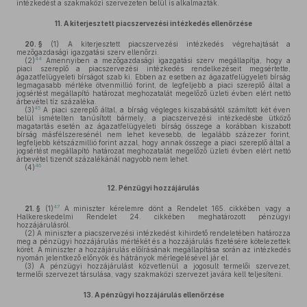
intézkedést a szakmaközi szervezeten belül is alkalmazták.
11.
A kiterjesztett piacszervezési intézkedés ellenőrzése
20. §
(1)
A kiterjesztett piacszervezési intézkedés végrehajtását a
mezőgazdasági igazgatási szerv ellenőrzi.
44
(2)
Amennyiben a mezőgazdasági igazgatási szerv megállapítja, hogy a
piaci szereplő a piacszervezési intézkedés rendelkezéseit megsértette,
ágazatfelügyeleti bírságot szab ki. Ebben az esetben az ágazatfelügyeleti bírság
legmagasabb mértéke ötvenmillió forint, de legfeljebb a piaci szereplő által a
jogsértést megállapító határozat meghozatalát megelőző üzleti évben elért nettó
árbevétel tíz százaléka.
45
(3)
A piaci szereplő által, a bírság végleges kiszabásától számított két éven
belül ismételten tanúsított bármely, a piacszervezési intézkedésbe ütköző
magatartás esetén az ágazatfelügyeleti bírság összege a korábban kiszabott
bírság másfélszeresénél nem lehet kevesebb, de legalább százezer forint,
legfeljebb kétszázmillió forint azzal, hogy annak összege a piaci szereplő által a
jogsértést megállapító határozat meghozatalát megelőző üzleti évben elért nettó
árbevétel tizenöt százalékánál nagyobb nem lehet.
46
(4)
12.
Pénzügyi hozzájárulás
47
21. §
(1)
A miniszter kérelemre dönt a Rendelet 165. cikkében vagy a
Halkereskedelmi Rendelet 24. cikkében meghatározott pénzügyi
hozzájárulásról.
(2)
A miniszter a piacszervezési intézkedést kihirdető rendeletében határozza
meg a pénzügyi hozzájárulás mértékét és a hozzájárulás fizetésére kötelezettek
körét. A miniszter a hozzájárulás előírásának megállapítása során az intézkedés
nyomán jelentkező előnyök és hátrányok mérlegelésével jár el.
(3)
A pénzügyi hozzájárulást közvetlenül a jogosult termelői szervezet,
termelői szervezet társulása, vagy szakmaközi szervezet javára kell teljesíteni.
13.
A pénzügyi hozzájárulás ellenőrzése