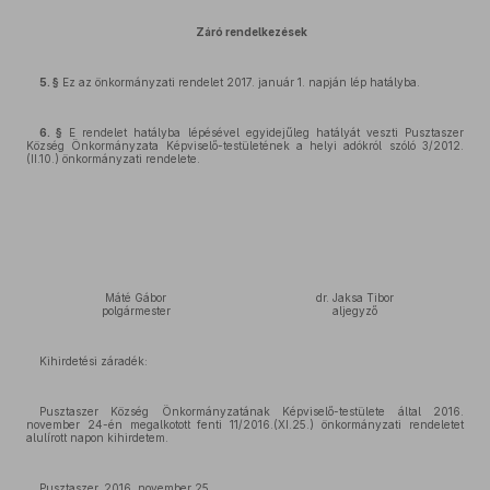
Záró rendelkezések
5. §
Ez az önkormányzati rendelet 2017. január 1. napján lép hatályba.
6. §
E rendelet hatályba lépésével egyidejűleg hatályát veszti Pusztaszer
Község Önkormányzata Képviselő-testületének a helyi adókról szóló 3/2012.
(II.10.) önkormányzati rendelete.
Máté Gábor
dr. Jaksa Tibor
polgármester
aljegyző
Kihirdetési záradék:
Pusztaszer Község Önkormányzatának Képviselő-testülete által 2016.
november 24-én megalkotott fenti 11/2016.(XI.25.) önkormányzati rendeletet
alulírott napon kihirdetem.
Pusztaszer, 2016. november 25.