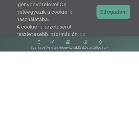
igénybevételével Ön
beleegyezik a cookie-k
Elfogadom
használatába.
A cookie-k kezeléséről
részletesebb információt
ide
kattintva olvashat.
Szerkezet
Keresés
Megnyitottak
Eszköztár
Változások
Kapcsolat