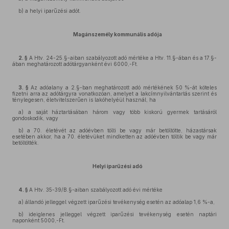
b) a helyi iparűzési adót.
Magánszemély kommunális adója
2. §
A Htv. 24-25.§-aiban szabályozott adó mértéke a Htv. 11.§-ában és a 17.§-
ában meghatározott adótárgyanként évi 6000,-Ft.
3. §
Az adóalany a 2.§-ban meghatározott adó mértékének 50 %-át köteles
fizetni arra az adótárgyra vonatkozóan, amelyet a lakcímnyilvántartás szerint és
ténylegesen, életvitelszerűen is lakóhelyéül használ, ha
a) a saját háztartásában három vagy több kiskorú gyermek tartásáról
gondoskodik, vagy
b) a 70. életévét az adóévben tölti be vagy már betöltötte, házastársak
esetében akkor, ha a 70. életévüket mindketten az adóévben töltik be vagy már
betöltötték.
Helyi iparűzési adó
4. §
A Htv. 35-39/B.§-aiban szabályozott adó évi mértéke
a) állandó jelleggel végzett iparűzési tevékenység esetén az adóalap 1,6 %-a,
b) ideiglenes jelleggel végzett iparűzési tevékenység esetén naptári
naponként 5000,-Ft.