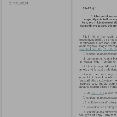
2. melléklet
22
58–77. §
5.
A harmadik orszá
engedélyezéséről, az en
összevont kérelmezési e
harmadik országbeli államp
78. §
(1)
A harmadik ors
engedélyezéséről, az engedé
kérelmezési eljárásban való
állampolgárok magyarország
továbbiakban: R5.) 2. § 8. po
(E rendelet alkalmazásába
„8.
kulcsszemélyzet:
a Mag
minősül a Polgári Törvénykön
a)
irányítja vagy felügyeli
amely a vállalkozás tulajdono
b)
olyan munkára vagy sza
egyébként olyan kivételes t
igazgatásához szükséges, fe
meghatározott külföldi alapí
alkalmazásban állónak minős
(2)
Az
R5. 2. §-a
a követke
(E rendelet alkalmazásába
„16.
vállalaton belüli áthel
17.
vállalaton belül áthelye
18.
vezető állású munkavál
felügyeletet vagy irányítás