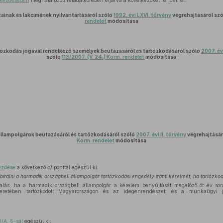
bekezdésében
meghatározott feladatkörében eljárva a következőket rendeli el:
tainak és lakcímének nyilvántartásáról szóló
1992. évi LXVI. törvény
végrehajtásáról sz
rendelet
módosítása
ózkodás jogával rendelkező személyek beutazásáról és tartózkodásáról szóló
2007. év
szóló
113/2007. (V. 24.) Korm. rendelet
módosítása
állampolgárok beutazásáról és tartózkodásáról szóló
2007. évi II. törvény
végrehajtásár
Korm. rendelet
módosítása
ezdése
a következő
c)
ponttal egészül ki:
lbírálni a harmadik országbeli állampolgár tartózkodási engedély iránti kérelmét, ha tartózko
lás, ha a harmadik országbeli állampolgár a kérelem benyújtását megelőző öt év so
 keretében tartózkodott Magyarországon és az idegenrendészeti és a munkaügyi j
/A. §-sal
egészül ki: