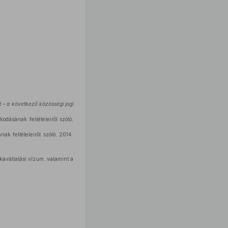
 – a következő közösségi jogi
dásának feltételeiről szóló,
ak feltételeiről szóló, 2014.
avállalási vízum, valamint a