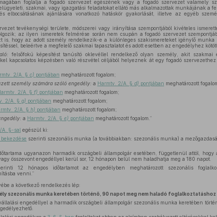
 magában foglalja a fogadó szervezet egészének vagy a fogadó szervezet valamely sze
felügyeleti, szakmai, vagy igazgatási feladatokat ellátó más alkalmazottak munkájának a fel
és elbocsátásának ajánlására vonatkozó hatáskör gyakorlását, illetve az egyéb szemé
vezet tevékenységi területe, módszerei vagy irányítása szempontjából kivételes ismerett
dolgozik; az ilyen ismeretek felmérése során nem csupán a fogadó szervezet szempontjáb
t is, hogy az adott személy rendelkezik-e a különleges szakismereteket igénylő munka
téssel, beleértve a megfelelő szakmai tapasztalatot és adott esetben az engedélyhez kötött
aló:
felsőfokú képesítést tanúsító oklevéllel rendelkező olyan személy, akit szakmai e
kel kapcsolatos képzésben való részvétel céljából helyeznek át egy fogadó szervezethez 
rmtv. 2/A. §
c)
pontjában
meghatározott fogalom;
yezett személy számára szóló engedély:
a
Harmtv. 2/A. §
d)
pontjában
meghatározott fogalo
armtv. 2/A. §
f)
pontjában
meghatározott fogalom;
v. 2/A. §
g)
pontjában
meghatározott fogalom;
rmtv. 2/A. §
h)
pontjában
meghatározott fogalom;
engedély:
a
Harmtv. 2/A. §
e)
pontjában
meghatározott fogalom.”
/A. §-sal
egészül ki:
7) bekezdése
szerinti szezonális munka (a továbbiakban: szezonális munka) a mezőgazdaság
dőtartama ugyanazon harmadik országbeli állampolgár esetében, függetlenül attól, hog
agy összevont engedéllyel kerül sor, 12 hónapon belül nem haladhatja meg a 180 napot.
rinti 12 hónapos időtartamot az engedélyben meghatározott szezonális foglalkozt
ításba venni.”
ébe a következő rendelkezés lép:
ély szezonális munka keretében történő, 90 napot meg nem haladó foglalkoztatáshoz
állalási engedéllyel a harmadik országbeli állampolgár szezonális munka keretében tört
ngedélyezhető.