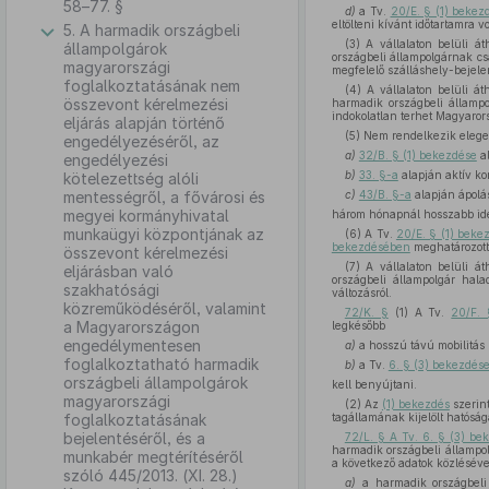
58–77. §
d)
a Tv.
20/E. § (1) beke
eltölteni kívánt időtartamra v
5. A harmadik országbeli
(3) A vállalaton belüli á
állampolgárok
országbeli állampolgárnak csa
magyarországi
megfelelő szálláshely-bejelen
foglalkoztatásának nem
(4) A vállalaton belüli á
összevont kérelmezési
harmadik országbeli államp
indokolatlan terhet Magyarors
eljárás alapján történő
(5) Nem rendelkezik elegend
engedélyezéséről, az
a)
32/B. § (1) bekezdése
al
engedélyezési
b)
33. §-a
alapján aktív ko
kötelezettség alóli
mentességről, a fővárosi és
c)
43/B. §-a
alapján ápolás
megyei kormányhivatal
három hónapnál hosszabb ide
munkaügyi központjának az
(6) A Tv.
20/E. § (1) bek
bekezdésében
meghatározott 
összevont kérelmezési
(7) A vállalaton belüli á
eljárásban való
országbeli állampolgár hala
szakhatósági
változásról.
közreműködéséről, valamint
72/K. §
(1) A Tv.
20/F.
a Magyarországon
legkésőbb
engedélymentesen
a)
a hosszú távú mobilitás
foglalkoztatható harmadik
b)
a Tv.
6. § (3) bekezdés
országbeli állampolgárok
kell benyújtani.
magyarországi
(2) Az
(1) bekezdés
szerint
foglalkoztatásának
tagállamának kijelölt hatóságá
bejelentéséről, és a
72/L. § A Tv. 6. § (3) b
harmadik országbeli állampolg
munkabér megtérítéséről
a következő adatok közléséve
szóló 445/2013. (XI. 28.)
a)
a harmadik országbeli 