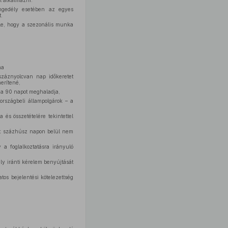
l alkalmazni.
engedély esetében az egyes
.
le, hogy a szezonális munka
ha
száznyolcvan nap időkeretet
erítené,
a a 90 napot meghaladja,
országbeli állampolgárok – a
és összetételére tekintettel
ott százhúsz napon belül nem
 a foglalkoztatásra irányuló
y iránti kérelem benyújtását
tos bejelentési kötelezettség