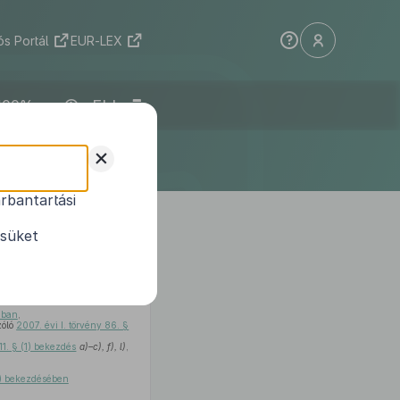
s Portál
EUR-LEX
ELI
+
rbantartási
 további
ésüket
ában
,
zóló
2007. évi I. törvény 86. §
111. § (1) bekezdés
a)–c), f), l)
,
(4) bekezdésében