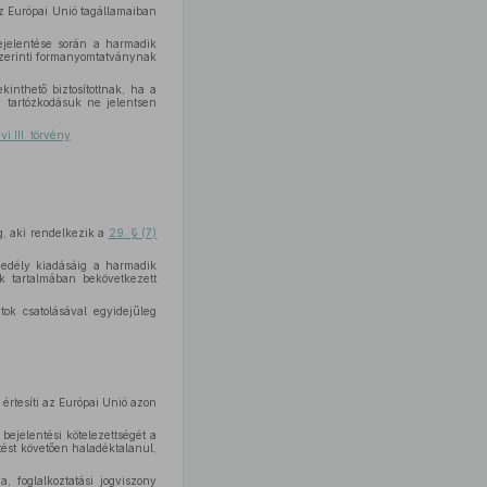
az Európai Unió tagállamaiban
bejelentése során a harmadik
y szerinti formanyomtatványnak
inthető biztosítottnak, ha a
 tartózkodásuk ne jelentsen
vi III. törvény
g, aki rendelkezik a
29. § (7)
ngedély kiadásáig a harmadik
ok tartalmában bekövetkezett
tok csatolásával egyidejűleg
értesíti az Európai Unió azon
bejelentési kötelezettségét a
ntést követően haladéktalanul,
 foglalkoztatási jogviszony