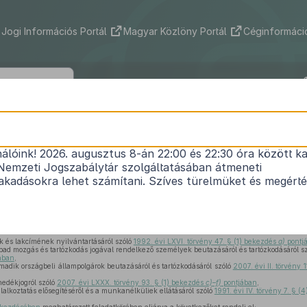
Jogi Információs Portál
Magyar Közlöny Portál
Céginformáció
113/2016. (V. 30.) Korm. rendelet
nálóink! 2026. augusztus 8-án 22:00 és 22:30 óra között ka
s migrációs tárgyú és velük összefüggésben egyes
Nemzeti Jogszabálytár szolgáltatásában átmeneti
1
kormányrendeletek módosításáról
kadásokra lehet számítani. Szíves türelmüket és megért
Hatályos: 2016. 09. 30. – 2016. 09. 30.
k és lakcímének nyilvántartásáról szóló
1992. évi LXVI. törvény 47. § (1) bekezdés
a)
pontj
bad mozgás és tartózkodás jogával rendelkező személyek beutazásáról és tartózkodásáról s
ában
,
adik országbeli állampolgárok beutazásáról és tartózkodásáról szóló
2007. évi II. törvény 
edékjogról szóló
2007. évi LXXX. törvény 93. § (1) bekezdés
c)–f)
pontjában
,
lalkoztatás elősegítéséről és a munkanélküliek ellátásáról szóló
1991. évi IV. törvény 7. § 
,