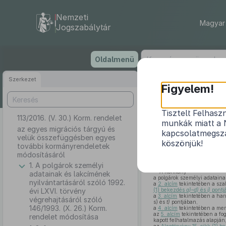
Nemzeti
Magyar 
Jogszabálytár
Ugrás
Oldalmenü
a
tartalomra
Szerkezet
Figyelem!
Tisztelt Felhasz
113/2016. (V. 30.) Korm. rendelet
az egye
munkák miatt a 
az egyes migrációs tárgyú és
kapcsolatmegsza
velük összefüggésben egyes
köszönjük!
további kormányrendeletek
módosításáról
1. A polgárok személyi
A Kormány
adatainak és lakcímének
a polgárok személyi adataina
nyilvántartásáról szóló 1992.
a
2. alcím
tekintetében a sza
évi LXVI. törvény
(1) bekezdés
a)–d)
és
i)
pontj
a
3. alcím
tekintetében a harm
végrehajtásáról szóló
s) és
t)
pontjában,
146/1993. (X. 26.) Korm.
a
4. alcím
tekintetében a men
az
5. alcím
tekintetében a fog
rendelet módosítása
kapott felhatalmazás alapján