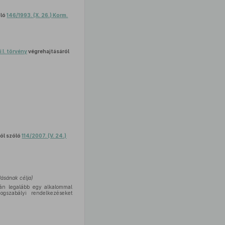
óló
146/1993. (X. 26.) Korm.
i I. törvény
végrehajtásáról
ól szóló
114/2007. (V. 24.)
dásának célja)
rán legalább egy alkalommal
ogszabályi rendelkezéseket