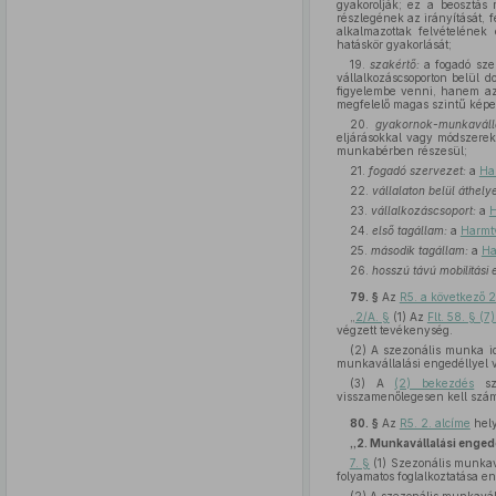
gyakorolják; ez a beosztás
részlegének az irányítását, 
alkalmazottak felvételének 
hatáskör gyakorlását;
19.
szakértő:
a fogadó szer
vállalkozáscsoporton belül 
figyelembe venni, hanem az
megfelelő magas szintű képesí
20.
gyakornok-munkaváll
eljárásokkal vagy módszerek
munkabérben részesül;
21.
fogadó szervezet:
a
Ha
22.
vállalaton belül áthel
23.
vállalkozáscsoport:
a
H
24.
első tagállam:
a
Harmt
25.
második tagállam:
a
Ha
26.
hosszú távú mobilitási 
79. §
Az
R5. a következő 2
„
2/A. §
(1) Az
Flt. 58. § (
végzett tevékenység.
(2) A szezonális munka i
munkavállalási engedéllyel v
(3) A
(2) bekezdés
sze
visszamenőlegesen kell szám
80. §
Az
R5. 2. alcíme
hely
„2. Munkavállalási enged
7. §
(1) Szezonális munkav
folyamatos foglalkoztatása e