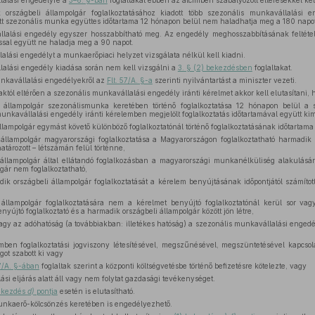
lalási engedélyre a
3–6. §-ban
foglaltakat ebben az alcímben szabályozott eltérésekkel kel
országbeli állampolgár foglalkoztatásához kiadott több szezonális munkavállalási 
 szezonális munka együttes időtartama 12 hónapon belül nem haladhatja meg a 180 napot
llalási engedély egyszer hosszabbítható meg. Az engedély meghosszabbításának feltéte
sal együtt ne haladja meg a 90 napot.
alási engedélyt a munkaerőpiaci helyzet vizsgálata nélkül kell kiadni.
lalási engedély kiadása során nem kell vizsgálni a
3. § (2) bekezdésben
foglaltakat.
unkavállalási engedélyekről az
Flt. 57/A. §-a
szerinti nyilvántartást a miniszter vezeti.
aktól eltérően a szezonális munkavállalási engedély iránti kérelmet akkor kell elutasítani, 
állampolgár szezonálismunka keretében történő foglalkoztatása 12 hónapon belül a 
munkavállalási engedély iránti kérelemben megjelölt foglalkoztatás időtartamával együtt kim
lampolgár egymást követő különböző foglalkoztatónál történő foglalkoztatásának időtartam
llampolgár magyarországi foglalkoztatása a Magyarországon foglalkoztatható harmadik 
tározott – létszámán felül történne,
llampolgár által ellátandó foglalkozásban a magyarországi munkanélküliség alakulására 
gár nem foglalkoztatható,
dik országbeli állampolgár foglalkoztatását a kérelem benyújtásának időpontjától számít
llampolgár foglalkoztatására nem a kérelmet benyújtó foglalkoztatónál kerül sor vagy
yújtó foglalkoztató és a harmadik országbeli állampolgár között jön létre,
y az adóhatóság (a továbbiakban: illetékes hatóság) a szezonális munkavállalási engedél
mben foglalkoztatási jogviszony létesítésével, megszűnésével, megszüntetésével kapcsola
got szabott ki vagy
7/A. §-ában
foglaltak szerint a központi költségvetésbe történő befizetésre kötelezte, vagy
ási eljárás alatt áll vagy nem folytat gazdasági tevékenységet.
bekezdés
d)
pontja
esetén is elutasítható.
unkaerő-kölcsönzés keretében is engedélyezhető.