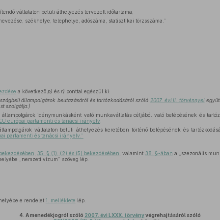
tendő vállalaton belüli áthelyezés tervezett időtartama;
evezése, székhelye, telephelye, adószáma, statisztikai törzsszáma.”
kezdése
a következő
p)
és
r)
ponttal egészül ki:
rszágbeli állampolgárok beutazásáról és tartózkodásáról szóló
2007. évi II. törvénnyel
együtt
t szolgálja:)
állampolgárok idénymunkásként való munkavállalás céljából való belépésének és tartózko
U európai parlamenti és tanácsi irányelv;
lampolgárok vállalaton belüli áthelyezés keretében történő belépésének és tartózkodásán
i parlamenti és tanácsi irányelv.”
) bekezdésében
,
35. § (1), (2) és (5) bekezdésében
, valamint
38. §-ában
a „szezonális munk
elyébe „nemzeti vízum” szöveg lép.
elyébe e rendelet
1. melléklete
lép.
4.
A menedékjogról szóló
2007. évi LXXX. törvény
végrehajtásáról szóló