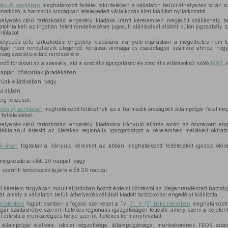
zdés
d)
pontjában
meghatározott feltétel tekintetében a vállalaton belüli áthelyezés során 
onatkozó, a harmadik országban letelepedett vállalkozás által kiállított nyilatkozatot.
thelyezés célú tartózkodási engedély kiadása iránti kérelemben megjelölt szálláshely 
tolnia kell az ingatlan felett rendelkezésre jogosult aláírásával ellátott külön jogszabál
tőlapot.
thelyezés célú tartózkodási engedély kiadására irányuló eljárásban a megélhetés nem tek
olgár nem rendelkezik elegendő forrással önmaga és családtagjai számára ahhoz, hogy
zág szociális ellátó rendszerére.
ő forrással az a személy, aki a szociális igazgatásról és szociális ellátásokról szóló
1993. é
apján időskorúak járadékában,
rúak ellátásában, vagy
i díjban
ig részesül.
ezdés
g)
pontjában
meghatározott feltételnek az a harmadik országbeli állampolgár felel me
feltételekkel.
thelyezés célú tartózkodási engedély kiadására irányuló eljárás során az összevont e
déktalanul értesíti az illetékes regionális igazgatóságot a kérelemhez mellékelt okirat
 §-ában
foglaltakra irányuló kérelmet az abban meghatározott feltételeket igazoló okira
 megkezdése előtt 20 nappal, vagy
e
szerinti tartózkodás lejárta előtt 20 nappal
i kérelem tárgyában indult eljárásban hozott érdemi döntésről az idegenrendészeti hatóság 
t, amely a vállalaton belüli áthelyezés céljából kiadott tartózkodási engedélyt kiállította.
ekezdésben
foglalt esetben a fogadó szervezet a Tv.
71. § (9) bekezdésében
meghatározott 
ár szálláshelye szerint illetékes regionális igazgatóságon teljesíti, amely szerv a bejele
l értesíti a munkavégzés helye szerint illetékes kormányhivatalt:
állampolgár életkora, iskolai végzettsége, állampolgársága, munkakörének FEOR száma,