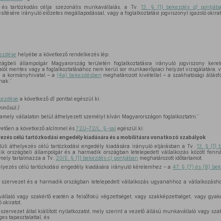
s tartózkodás célja szezonális munkavállalás, a Tv.
13. § (1) bekezdés
d)
pontjáb
esítésére irányuló előzetes megállapodással, vagy a foglalkoztatási jogviszonyt igazoló okirat
kezdése
helyébe a következő rendelkezés lép:
gbeli állampolgár Magyarország területén foglalkoztatásra irányuló jogviszony kereté
alól mentes vagy a foglalkoztatásához nem kerül sor munkaerőpiaci helyzet vizsgálatára, 
n a kormányhivatal – a
(4a) bekezdésben
meghatározott kivétellel – a szakhatósági állásf
nak.”
kezdése
a következő
d)
ponttal egészül ki:
minősül:)
amely vállalaton belül áthelyezett személyt kíván Magyarországon foglalkoztatni.”
etően a következő alcímmel és
72/J–72/L. §-sal
egészül ki:
lyezés célú tartózkodási engedély kiadására és a mobilitásra vonatkozó szabályok
elüli áthelyezés célú tartózkodási engedély kiadására irányuló eljárásban a Tv.
13. § (1)
dik országbeli állampolgár és a harmadik országban letelepedett vállalkozás között fen
amely tartalmazza a Tv.
20/E. § (1) bekezdés
c)
pontjában
meghatározott időtartamot.
helyezés célú tartózkodási engedély kiadására irányuló kérelemhez – a
47. § (7) és (8) b
szervezet és a harmadik országban letelepedett vállalkozás ugyanahhoz a vállalkozásho
llaló vagy szakértő esetén a felsőfokú végzettséget, vagy szakképzettséget, vagy gya
 okiratot,
zervezet által kiállított nyilatkozatot, mely szerint a vezető állású munkavállaló vagy sza
es tapasztalattal, és