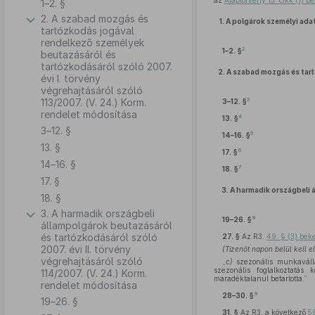
az
Alaptörvény 15. cikk (1) 
1–2. §
2. A szabad mozgás és
1.
A polgárok személyi ada
tartózkodás jogával
rendelkező személyek
2
1–2. §
beutazásáról és
tartózkodásáról szóló 2007.
2.
A szabad mozgás és tart
évi I. törvény
végrehajtásáról szóló
3
113/2007. (V. 24.) Korm.
3–12. §
rendelet módosítása
4
13. §
3–12. §
5
14–16. §
13. §
6
17. §
14–16. §
7
18. §
17. §
3.
A harmadik országbeli 
18. §
3. A harmadik országbeli
8
19–26. §
állampolgárok beutazásáról
és tartózkodásáról szóló
27. §
Az R3.
49. § (3) bek
2007. évi II. törvény
(Tizenöt napon belül kell e
végrehajtásáról szóló
„
c)
szezonális munkaválla
szezonális foglalkoztatás
114/2007. (V. 24.) Korm.
maradéktalanul betartotta.”
rendelet módosítása
9
28–30. §
19–26. §
31. §
Az R3. a következő
59