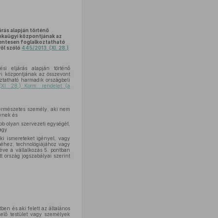
rás alapján történő
unkaügyi központjának az
entesen foglalkoztatható
ről szóló
445/2013. (XI. 28.)
si eljárás alapján történő
yi központjának az összevont
ztatható harmadik országbeli
(XI. 28.) Korm. rendelet (a
n természetes személy, aki nem
lynek és
öbb olyan szervezeti egységét,
vagy
i ismereteket igényel, vagy
séhez, technológiájához vagy
éve a vállalkozás 5. pontban
t ország jogszabályai szerint
ben és aki felett az általános
lelő testület vagy személyek