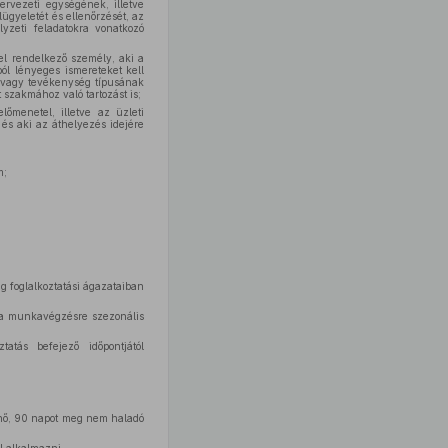
rvezeti egységének, illetve
ügyeletét és ellenőrzését, az
lyzeti feladatokra vonatkozó
el rendelkező személy, aki a
ól lényeges ismereteket kell
 vagy tevékenység típusának
 szakmához való tartozást is;
lőmenetel, illetve az üzleti
és aki az áthelyezés idejére
m;
 foglalkoztatási ágazataiban
y a munkavégzésre szezonális
atás befejező időpontjától
énő, 90 napot meg nem haladó