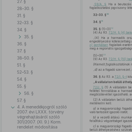
27. §
„
59/A. §
Ha a beutazás é
28–30. §
foglalkoztatási jogviszony lét
10
31. §
32–33. §
11
32–33. §
34. §
12
34. §
35. §
(1)–(3)
(4)
Az R3.
72/H. § (4) be
35. §
„(4) Ha a harmadik orszá
engedélyezési kötelezettség 
36. §
c)
pontjában
foglaltak eseté
meg a regionális igazgatóság
37. §
13
(5)–(8)
38–50. §
(9)
Az R3.
72/H. § (10) be
51. §
(Kiemelt foglalkoztatónak 
„
d)
az a fogadó szervezet, 
52–53. §
36. §
Az R3. a
72/I. §-t
köv
54. §
„A vállalaton belüli áthe
55. §
72/J. §
(1) A vállalaton b
feltétel fennállása a harma
56. §
megbízólevéllel igazolható, 
57. §
(2) A vállalaton belüli át
mellékelni kell:
4. A menedékjogról szóló
a)
a magyarországi fogadó 
2007. évi LXXX. törvény
való tartozást igazoló iratot,
végrehajtásáról szóló
b)
a vezető állású munkavá
felsőfokú végzettséget igazoló
301/2007. (XI. 9.) Korm.
rendelet módosítása
c)
a magyarországi fogadó s
belüli áthelyezéshez szükség