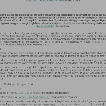
301/2007. (XI. 9.) Korm. rendelet
módosítása
gbeli állampolgárok magyarországi foglalkoztatásának nem összevont kérelmezési eljá
gedélyezési kötelezettség alóli mentességről, a fővárosi és megyei kormányhivatal m
ljárásban való szakhatósági közreműködéséről, valamint a Magyarországon engedélym
olgárok magyarországi foglalkoztatásának bejelentéséről, és a munkabér megtérítésé
Korm. rendelet
módosítása
zágbeli állampolgárok magyarországi foglalkoztatásának nem összevont kérelmezé
lyezési kötelezettség alóli mentességről, a fővárosi és megyei kormányhivatal munkaüg
 szakhatósági közreműködéséről, valamint a Magyarországon engedélymentesen foglalko
i foglalkoztatásának bejelentéséről, és a munkabér megtérítéséről szóló
445/2013. 
ntja
helyébe a következő rendelkezés lép:
n:)
yarország területén alapított külföldi érdekeltségű vállalkozás által foglalkoztatott olya
yvben meghatározott vezető tisztségviselőnek, továbbá vállalaton belül áthelyezett szemé
 (ideértve a munkáltatói jogkörök gyakorlását is) a vállalkozás egészét, valamint egy vagy t
sa, legfőbb szerve vagy vezető tisztségviselője közvetlen irányítása, felügyelete alatt áll, 
kmára rendelkezik megfelelő képesítéssel, amely magas szintű vagy kivételes műszak
udással rendelkezik, amely a szervezet szolgáltató tevékenységéhez, kutatási felszerelé
ltéve, hogy az első munkavállalási engedély iránti kérelem benyújtásakor legalább egy 
tójával munkaviszonyban, vagy egyéb olyan jogviszonyban áll, amelyre tekintettel az adot
ül;”
ző 16–26. ponttal egészül ki:
n:)
yezés:
a
Harmtv. 2/A. §
a)
pontjában
meghatározott fogalom;
zett személy:
a
Harmtv. 2/A. §
b)
pontjában
meghatározott fogalom;
laló:
vezető beosztású személy, aki elsősorban irányító feladatokat lát el a fogadó szervezet
t elsődlegesen a vállalkozás igazgatósága vagy részvényesei, illetve az ezeknek megfe