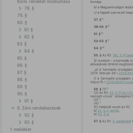
Korm. rendelet módosítása
formája;
b)
a Magyarországon teljesí
78. §
c)
a fogadó szervezet megn
79. §
14
37. §
80. §
15
38–50. §
81. §
16
51. §
82. §
17
52–53. §
83. §
18
54. §
84. §
55. §
Az R3.
183. § (1) be
85. §
(E rendelet – a harmadik o
aktusoknak történő megfelelés
86. §
„
p)
a harmadik országbeli 
87. §
2014. február 26-i
2014/36/E
r)
a harmadik országbeli ál
88. §
május 15-i
2014/66/EU európa
89. §
19
56. §
(1)
(2)
Az R3.
34. § (1) és (2
90. §
nemzeti vízum” szövegrész h
20
(3)
91. §
21
(4)
(5)
Hatályát veszti az R3.
6. Záró rendelkezések
a)
32. §
c)
pontja
,
b)
40. §-a
.
92. §
57. §
Az R3.
II. melléklete
h
93. §
1. melléklet