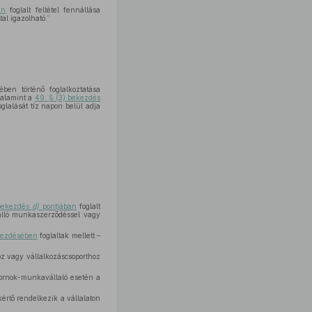
an
foglalt feltétel fennállása
tal igazolható.”
ben történő foglalkoztatása
valamint a
49. § (3) bekezdés
oglalását tíz napon belül adja
 bekezdés
d)
pontjában
foglalt
nálló munkaszerződéssel vagy
ekezdésében
foglaltak mellett –
z vagy vállalkozáscsoporthoz
kornok-munkavállaló esetén a
kértő rendelkezik a vállalaton