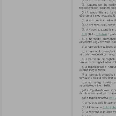
(2) A szezonális munkavál
(3) Ugyanazon harmadik 
engedélyekben meghatározott
(4) A szezonális munkavá
időtartama a meghosszabbítás
(5) A szezonális munkaváll
(6) A szezonális munkavál
(7) A kiadott szezonális m
8. §
(1) Az
5. §-ban
foglalt
a)
a harmadik országbeli 
kimerítette vagy szezonális 
b)
a harmadik országbeli ál
c)
a harmadik országbeli á
miniszter rendeletében megha
d)
a harmadik országbeli á
harmadik országbeli állampol
e)
a foglalkoztató a harma
kívánja megkezdeni,
f)
a harmadik országbeli á
jogviszony nem a kérelmet ben
g)
a munkaügyi hatóság vag
megelőző egy éven belül
ga)
a foglalkoztatóval sze
elmulasztása miatt pénzbírsá
gb)
a foglalkoztatót a
Met. 
h)
a foglalkoztató felszámol
(2) A kérelem a
6. § (2) 
(3) A szezonális munka m