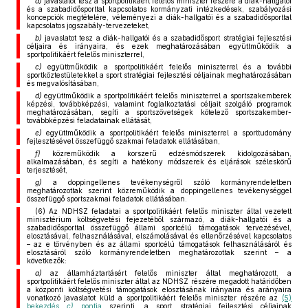
a)
javaslatot tesz a sportpolitikáért felelős miniszter részére a diák-hallgatói
és a szabadidősporttal kapcsolatos kormányzati intézkedések, szabályozási
koncepciók megtételére, véleményezi a diák-hallgatói és a szabadidősporttal
kapcsolatos jogszabály-tervezeteket,
b)
javaslatot tesz a diák-hallgatói és a szabadidősport stratégiai fejlesztési
céljaira és irányaira, és ezek meghatározásában együttműködik a
sportpolitikáért felelős miniszterrel,
c)
együttműködik a sportpolitikáért felelős miniszterrel és a további
sportköztestületekkel a sport stratégiai fejlesztési céljainak meghatározásában
és megvalósításában,
d)
együttműködik a sportpolitikáért felelős miniszterrel a sportszakemberek
képzési, továbbképzési, valamint foglalkoztatási céljait szolgáló programok
meghatározásában, segíti a sportszövetségek kötelező sportszakember-
továbbképzési feladatainak ellátását,
e)
együttműködik a sportpolitikáért felelős miniszterrel a sporttudomány
fejlesztésével összefüggő szakmai feladatok ellátásában,
f)
közreműködik a korszerű edzésmódszerek kidolgozásában,
alkalmazásában, és segíti a hatékony módszerek és eljárások széleskörű
terjesztését,
g)
a doppingellenes tevékenységről szóló kormányrendeletben
meghatározottak szerint közreműködik a doppingellenes tevékenységgel
összefüggő sportszakmai feladatok ellátásában.
(6) Az NDHSZ feladatai a sportpolitikáért felelős miniszter által vezetett
minisztérium költségvetési fejezetéből származó, a diák-hallgatói és a
szabadidősporttal összefüggő állami sportcélú támogatások tervezésével,
elosztásával, felhasználásával, elszámolásával és ellenőrzésével kapcsolatos
– az e törvényben és az állami sportcélú támogatások felhasználásáról és
elosztásáról szóló kormányrendeletben meghatározottak szerint – a
következők:
a)
az államháztartásért felelős miniszter által meghatározott, a
sportpolitikáért felelős miniszter által az NDHSZ részére megadott határidőben
a központi költségvetési támogatások elosztásának irányaira és arányaira
vonatkozó javaslatot küld a sportpolitikáért felelős miniszter részére az
(5)
bekezdés
c)
pontja
szerinti, a sport stratégiai fejlesztési céljainak