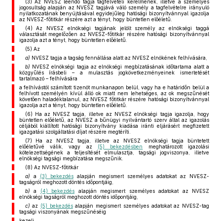
(3) Az NVESZ leendő tagja tagfelvételi kérelmének, illetve a személyes
jogosultság alapján az NVESZ tagjává váló személy a tagfelvételre irányuló
nyilatkozatának benyújtásával egyidejűleg hatósági bizonyítvánnyal igazolja
az NVESZ-főtitkár részére azt a tényt, hogy büntetlen előéletű.
(4) Az NVESZ elnökségi tagjának jelölt személy az elnökségi taggá
választását megelőzően az NVESZ-főtitkár részére hatósági bizonyítvánnyal
igazolja azt a tényt, hogy büntetlen előéletű.
(5) Az
a)
NVESZ tagja a tagság fennállása alatt az NVESZ elnökének felhívására,
b)
NVESZ elnökségi tagja az elnökségi megbízatásának időtartama alatt a
közgyűlés írásbeli – a mulasztás jogkövetkezményeinek ismertetését
tartalmazó – felhívására
a felhívástól számított tizenöt munkanapon belül, vagy ha e határidőn belül a
felhívott személyén kívül álló ok miatt nem lehetséges, az ok megszűnését
követően haladéktalanul, az NVESZ főtitkár részére hatósági bizonyítvánnyal
igazolja azt a tényt, hogy büntetlen előéletű.
(6) Ha az NVESZ tagja, illetve az NVESZ elnökségi tagja igazolja, hogy
büntetlen előéletű, az NVESZ a bűnügyi nyilvántartó szerv által az igazolás
céljából kiállított hatósági bizonyítvány kiadása iránti eljárásért megfizetett
igazgatási szolgáltatási díjat részére megtéríti.
(7) Ha az NVESZ tagja, illetve az NVESZ elnökségi tagja büntetett
előéletűvé válik, vagy az
(5) bekezdésben
meghatározott igazolási
kötelezettségének a teljesítését elmulasztja, tagsági jogviszonya, illetve
elnökségi tagsági megbízatása megszűnik.
(8) Az NVESZ-főtitkár
a)
a
(3) bekezdés
alapján megismert személyes adatokat az NVESZ-
tagságról meghozott döntés időpontjáig,
b)
a
(4) bekezdés
alapján megismert személyes adatokat az NVESZ
elnökségi tagságról meghozott döntés időpontjáig,
c)
az
(5) bekezdés
alapján megismert személyes adatokat az NVESZ-tag
tagsági viszonyának megszűnéséig
kezeli.