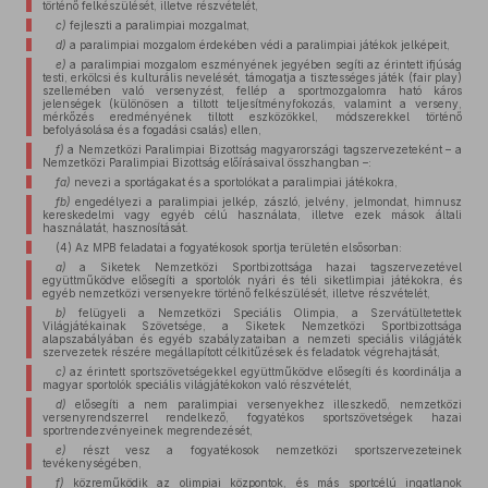
történő felkészülését, illetve részvételét,
c)
fejleszti a paralimpiai mozgalmat,
d)
a paralimpiai mozgalom érdekében védi a paralimpiai játékok jelképeit,
e)
a paralimpiai mozgalom eszményének jegyében segíti az érintett ifjúság
testi, erkölcsi és kulturális nevelését, támogatja a tisztességes játék (fair play)
szellemében való versenyzést, fellép a sportmozgalomra ható káros
jelenségek (különösen a tiltott teljesítményfokozás, valamint a verseny,
mérkőzés eredményének tiltott eszközökkel, módszerekkel történő
befolyásolása és a fogadási csalás) ellen,
f)
a Nemzetközi Paralimpiai Bizottság magyarországi tagszervezeteként – a
Nemzetközi Paralimpiai Bizottság előírásaival összhangban –:
fa)
nevezi a sportágakat és a sportolókat a paralimpiai játékokra,
fb)
engedélyezi a paralimpiai jelkép, zászló, jelvény, jelmondat, himnusz
kereskedelmi vagy egyéb célú használata, illetve ezek mások általi
használatát, hasznosítását.
(4) Az MPB feladatai a fogyatékosok sportja területén elsősorban:
a)
a Siketek Nemzetközi Sportbizottsága hazai tagszervezetével
együttműködve elősegíti a sportolók nyári és téli siketlimpiai játékokra, és
egyéb nemzetközi versenyekre történő felkészülését, illetve részvételét,
b)
felügyeli a Nemzetközi Speciális Olimpia, a Szervátültetettek
Világjátékainak Szövetsége, a Siketek Nemzetközi Sportbizottsága
alapszabályában és egyéb szabályzataiban a nemzeti speciális világjáték
szervezetek részére megállapított célkitűzések és feladatok végrehajtását,
c)
az érintett sportszövetségekkel együttműködve elősegíti és koordinálja a
magyar sportolók speciális világjátékokon való részvételét,
d)
elősegíti a nem paralimpiai versenyekhez illeszkedő, nemzetközi
versenyrendszerrel rendelkező, fogyatékos sportszövetségek hazai
sportrendezvényeinek megrendezését,
e)
részt vesz a fogyatékosok nemzetközi sportszervezeteinek
tevékenységében,
f)
közreműködik az olimpiai központok, és más sportcélú ingatlanok