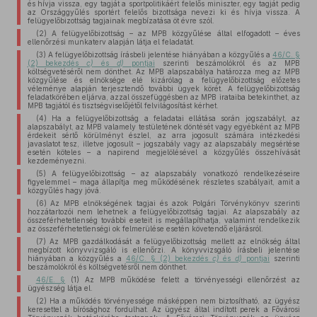
és hívja vissza, egy tagját a sportpolitikáért felelős miniszter, egy tagját pedig
az Országgyűlés sportért felelős bizottsága nevezi ki és hívja vissza. A
felügyelőbizottság tagjainak megbízatása öt évre szól.
(2) A felügyelőbizottság – az MPB közgyűlése által elfogadott – éves
ellenőrzési munkaterv alapján látja el feladatát.
(3) A felügyelőbizottság írásbeli jelentése hiányában a közgyűlés a
46/C. §
(2) bekezdés
c)
és
d)
pontjai
szerinti beszámolókról és az MPB
költségvetéséről nem dönthet. Az MPB alapszabálya határozza meg az MPB
közgyűlése és elnöksége elé kizárólag a felügyelőbizottság előzetes
véleménye alapján terjesztendő további ügyek körét. A felügyelőbizottság
feladatkörében eljárva, azzal összefüggésben az MPB irataiba betekinthet, az
MPB tagjától és tisztségviselőjétől felvilágosítást kérhet.
(4) Ha a felügyelőbizottság a feladatai ellátása során jogszabályt, az
alapszabályt, az MPB valamely testületének döntését vagy egyébként az MPB
érdekeit sértő körülményt észlel, az arra jogosult számára intézkedési
javaslatot tesz, illetve jogosult – jogszabály vagy az alapszabály megsértése
esetén köteles – a napirend megjelölésével a közgyűlés összehívását
kezdeményezni.
(5) A felügyelőbizottság – az alapszabály vonatkozó rendelkezéseire
figyelemmel – maga állapítja meg működésének részletes szabályait, amit a
közgyűlés hagy jóvá.
(6) Az MPB elnökségének tagjai és azok Polgári Törvénykönyv szerinti
hozzátartozói nem lehetnek a felügyelőbizottság tagjai. Az alapszabály az
összeférhetetlenség további eseteit is megállapíthatja, valamint rendelkezik
az összeférhetetlenségi ok felmerülése esetén követendő eljárásról.
(7) Az MPB gazdálkodását a felügyelőbizottság mellett az elnökség által
megbízott könyvvizsgáló is ellenőrzi. A könyvvizsgáló írásbeli jelentése
hiányában a közgyűlés a
46/C. § (2) bekezdés
c)
és
d)
pontjai
szerinti
beszámolókról és költségvetésről nem dönthet.
46/E. §
(1) Az MPB működése felett a törvényességi ellenőrzést az
ügyészség látja el.
(2) Ha a működés törvényessége másképpen nem biztosítható, az ügyész
keresettel a bírósághoz fordulhat. Az ügyész által indított perek a Fővárosi