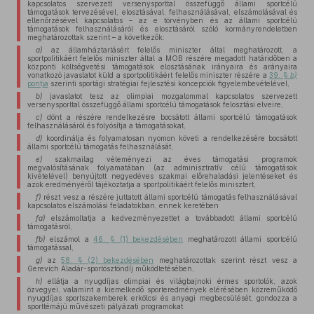
kapcsolatos szervezett versenysporttal összefüggő állami sportcélú
támogatások tervezésével, elosztásával, felhasználásával, elszámolásával és
ellenőrzésével kapcsolatos – az e törvényben és az állami sportcélú
támogatások felhasználásáról és elosztásáról szóló kormányrendeletben
meghatározottak szerint – a következők:
a)
az államháztartásért felelős miniszter által meghatározott, a
sportpolitikáért felelős miniszter által a MOB részére megadott határidőben a
központi költségvetési támogatások elosztásának irányaira és arányaira
vonatkozó javaslatot küld a sportpolitikáért felelős miniszter részére a
39. §
b)
pontja
szerinti sportági stratégiai fejlesztési koncepciók figyelembevételével,
b)
javaslatot tesz az olimpiai mozgalommal kapcsolatos szervezett
versenysporttal összefüggő állami sportcélú támogatások felosztási elveire,
c)
dönt a részére rendelkezésre bocsátott állami sportcélú támogatások
felhasználásáról és folyósítja a támogatásokat,
d)
koordinálja és folyamatosan nyomon követi a rendelkezésére bocsátott
állami sportcélú támogatás felhasználását,
e)
szakmailag véleményezi az éves támogatási programok
megvalósításának folyamatában (az adminisztratív célú támogatások
kivételével) benyújtott negyedéves szakmai előrehaladási jelentéseket és
azok eredményéről tájékoztatja a sportpolitikáért felelős minisztert,
f)
részt vesz a részére juttatott állami sportcélú támogatás felhasználásával
kapcsolatos elszámolási feladatokban, ennek keretében
fa)
elszámoltatja a kedvezményezettet a továbbadott állami sportcélú
támogatásról,
fb)
elszámol a
46. § (1) bekezdésében
meghatározott állami sportcélú
támogatással,
g)
az
58. § (2) bekezdésében
meghatározottak szerint részt vesz a
Gerevich Aladár-sportösztöndíj működtetésében,
h)
ellátja a nyugdíjas olimpiai és világbajnoki érmes sportolók, azok
özvegyei, valamint a kiemelkedő sporteredmények elérésében közreműködő
nyugdíjas sportszakemberek erkölcsi és anyagi megbecsülését, gondozza a
sporttémájú művészeti pályázati programokat.