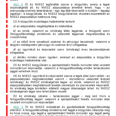
46/I. §
(1) Az NVESZ legfelsőbb szerve a közgyűlés, amely a tagok
összességéből áll. Az NVESZ alapszabálya lehetővé teheti, hogy – az
arányosság elvének betartásával – egy tag több képviselőt is küldjön – tagsági
jogokkal – a közgyűlésbe. Az NVESZ közgyűlésének részletes összetételét az
NVESZ alapszabálya határozza meg.
(2) A közgyűlés kizárólagos hatáskörébe tartozik:
a)
az alapszabály megállapítása és módosítása,
b)
az elnök, valamint az elnökség többi tagjának, a felügyelő szerv
(felügyelőbizottság) elnökének és választott tagjainak megválasztása és
visszahívása,
c)
az előző évre vonatkozó szakmai és pénzügyi beszámoló, valamint a
tárgyévi költségvetés (pénzügyi és szakmai terv) elfogadása,
d)
az ügyintéző és képviseleti szerv (elnökség) éves beszámolójának
elfogadása,
e)
döntés minden olyan ügyben, amelyet az alapszabály a közgyűlés
kizárólagos hatáskörébe utal.
(3) Az NVESZ közgyűlésén a sportpolitikáért felelős miniszter által vezetett
minisztérium képviselője, valamint a felügyelőbizottság elnöke tanácskozási
joggal vehetnek részt.
(4) Az NVESZ-ügyintéző és képviseleti szerve a tagok által ilyen célból – az
alapszabályban meghatározottak szerint – közvetlenül választott testület
(elnökség). Az NVESZ elnökségének tagjai: az elnök, valamint az NVESZ
alapszabályában meghatározott további személyek és szervezetek képviselői.
Az elnökség tagja büntetlen előéletű magyar állampolgár lehet. Az NVESZ
elnökségének tagja nem lehet állami vezető.
(5) Az elnökség ülésére – tanácskozási joggal – meg kell hívni a
felügyelőbizottság tagjait, valamint a sportpolitikáért felelős miniszter által
vezetett minisztérium képviselőjét.
46/J. §
(1) Az NVESZ működését és gazdálkodását felügyelőbizottság
ellenőrzi. A felügyelőbizottság elnökét és két tagját a közgyűlés választja meg
és hívja vissza, egy tagját a sportpolitikáért felelős miniszter, egy tagját pedig