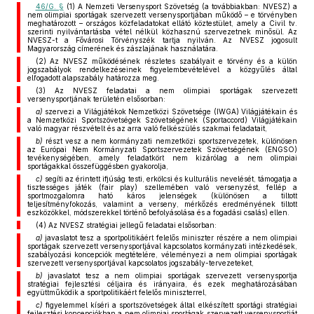
46/G. §
(1) A Nemzeti Versenysport Szövetség (a továbbiakban: NVESZ) a
nem olimpiai sportágak szervezett versenysportjában működő – e törvényben
meghatározott – országos közfeladatokat ellátó köztestület, amely a Civil tv.
szerinti nyilvántartásba vétel nélkül közhasznú szervezetnek minősül. Az
NVESZ-t a Fővárosi Törvényszék tartja nyilván. Az NVESZ jogosult
Magyarország címerének és zászlajának használatára.
(2) Az NVESZ működésének részletes szabályait e törvény és a külön
jogszabályok rendelkezéseinek figyelembevételével a közgyűlés által
elfogadott alapszabály határozza meg.
(3) Az NVESZ feladatai a nem olimpiai sportágak szervezett
versenysportjának területén elsősorban:
a)
szervezi a Világjátékok Nemzetközi Szövetsége (IWGA) Világjátékain és
a Nemzetközi Sportszövetségek Szövetségének (Sportaccord) Világjátékain
való magyar részvételt és az arra való felkészülés szakmai feladatait,
b)
részt vesz a nem kormányzati nemzetközi sportszervezetek, különösen
az Európai Nem Kormányzati Sportszervezetek Szövetségének (ENGSO)
tevékenységében, amely feladatkört nem kizárólag a nem olimpiai
sportágakkal összefüggésben gyakorolja,
c)
segíti az érintett ifjúság testi, erkölcsi és kulturális nevelését, támogatja a
tisztességes játék (fair play) szellemében való versenyzést, fellép a
sportmozgalomra ható káros jelenségek (különösen a tiltott
teljesítményfokozás, valamint a verseny, mérkőzés eredményének tiltott
eszközökkel, módszerekkel történő befolyásolása és a fogadási csalás) ellen.
(4) Az NVESZ stratégiai jellegű feladatai elsősorban:
a)
javaslatot tesz a sportpolitikáért felelős miniszter részére a nem olimpiai
sportágak szervezett versenysportjával kapcsolatos kormányzati intézkedések,
szabályozási koncepciók megtételére, véleményezi a nem olimpiai sportágak
szervezett versenysportjával kapcsolatos jogszabály-tervezeteket,
b)
javaslatot tesz a nem olimpiai sportágak szervezett versenysportja
stratégiai fejlesztési céljaira és irányaira, és ezek meghatározásában
együttműködik a sportpolitikáért felelős miniszterrel,
c)
figyelemmel kíséri a sportszövetségek által elkészített sportági stratégiai
fejlesztési koncepciókban a nem olimpiai sportágak szervezett versenysportját