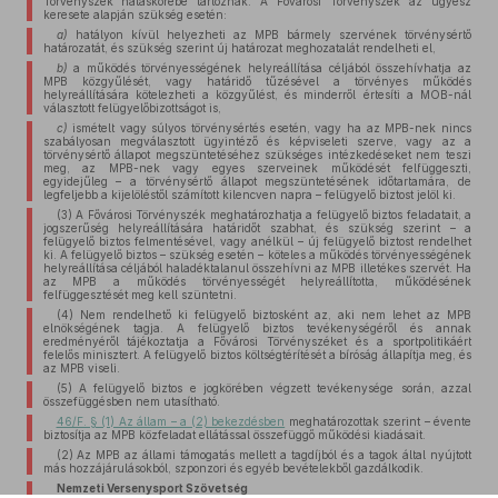
Törvényszék hatáskörébe tartoznak. A Fővárosi Törvényszék az ügyész
keresete alapján szükség esetén:
a)
hatályon kívül helyezheti az MPB bármely szervének törvénysértő
határozatát, és szükség szerint új határozat meghozatalát rendelheti el,
b)
a működés törvényességének helyreállítása céljából összehívhatja az
MPB közgyűlését, vagy határidő tűzésével a törvényes működés
helyreállítására kötelezheti a közgyűlést, és minderről értesíti a MOB-nál
választott felügyelőbizottságot is,
c)
ismételt vagy súlyos törvénysértés esetén, vagy ha az MPB-nek nincs
szabályosan megválasztott ügyintéző és képviseleti szerve, vagy az a
törvénysértő állapot megszüntetéséhez szükséges intézkedéseket nem teszi
meg, az MPB-nek vagy egyes szerveinek működését felfüggeszti,
egyidejűleg – a törvénysértő állapot megszüntetésének időtartamára, de
legfeljebb a kijelöléstől számított kilencven napra – felügyelő biztost jelöl ki.
(3) A Fővárosi Törvényszék meghatározhatja a felügyelő biztos feladatait, a
jogszerűség helyreállítására határidőt szabhat, és szükség szerint – a
felügyelő biztos felmentésével, vagy anélkül – új felügyelő biztost rendelhet
ki. A felügyelő biztos – szükség esetén – köteles a működés törvényességének
helyreállítása céljából haladéktalanul összehívni az MPB illetékes szervét. Ha
az MPB a működés törvényességét helyreállította, működésének
felfüggesztését meg kell szüntetni.
(4) Nem rendelhető ki felügyelő biztosként az, aki nem lehet az MPB
elnökségének tagja. A felügyelő biztos tevékenységéről és annak
eredményéről tájékoztatja a Fővárosi Törvényszéket és a sportpolitikáért
felelős minisztert. A felügyelő biztos költségtérítését a bíróság állapítja meg, és
az MPB viseli.
(5) A felügyelő biztos e jogkörében végzett tevékenysége során, azzal
összefüggésben nem utasítható.
46/F. § (1) Az állam – a (2) bekezdésben
meghatározottak szerint – évente
biztosítja az MPB közfeladat ellátással összefüggő működési kiadásait.
(2) Az MPB az állami támogatás mellett a tagdíjból és a tagok által nyújtott
más hozzájárulásokból, szponzori és egyéb bevételekből gazdálkodik.
Nemzeti Versenysport Szövetség