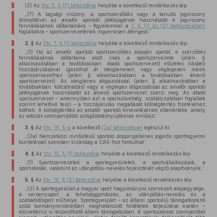
(2)
Az
Stv. 5. § (7) bekezdése
helyébe a következő rendelkezés lép:
„(7) A tagsági viszony, a sportszerződés vagy a tanulói jogviszony
létrejöttével az amatőr sportoló játékjogának használatát e jogviszony
fennállásának időtartamára – figyelemmel a
7. § (1) és (2) bekezdésében
foglaltakra – sportszervezetének ingyenesen átengedi.”
2. §
Az
Stv. 7. § (1) bekezdése
helyébe a következő rendelkezés lép:
„(1) Ha az amatőr sportoló sportszerződés alapján sportol, e szerződés
fennállásának időtartama alatt csak a sportszervezete (jelen §
alkalmazásában a továbbiakban: átadó sportszervezet) előzetes írásbeli
hozzájárulásával igazolhat át ideiglenesen vagy véglegesen másik
sportszervezethez (jelen § alkalmazásában a továbbiakban: átvevő
sportszervezet). Az ideiglenes átigazolással (jelen § alkalmazásában a
továbbiakban: kölcsönadás) vagy a végleges átigazolással az amatőr sportoló
játékjogának használatát az átvevő sportszervezet szerzi meg. Az átadó
sportszervezet – amennyiben azt a sportszövetség, szabályzatában foglaltak
szerint lehetővé teszi – a hozzájárulás megadását költségtérítés fizetéséhez
kötheti. A költségtérítés az amatőr sportoló kinevelésének ellenértéke, amely
az adózás szempontjából szolgáltatásnyújtásnak minősül.”
3. §
Az
Stv. 14. §-a
a következő
(2a) bekezdéssel
egészül ki:
„(2a) Nemzetközi minősítésű sportoló doppingellenes jogerős sportfegyelmi
büntetéssel szemben kizárólag a CAS-hoz fordulhat.”
4. §
Az
Stv. 15. § (1) bekezdése
helyébe a következő rendelkezés lép:
„(1) Sportszervezetek a sportegyesületek, a sportvállalkozások, a
sportiskolák, valamint az utánpótlás-nevelés fejlesztését végző alapítványok.”
5. §
Az
Stv. 16. § (2) bekezdése
helyébe a következő rendelkezés lép:
„(2) A sportegyesület a magyar sport hagyományos szervezeti alapegysége,
a versenysport, a tehetséggondozás, az utánpótlás-nevelés és a
szabadidősport műhelye. Sportegyesület – az állami sportcélú támogatásokról
szóló kormányrendeletben meghatározott feltételek teljesülése esetén –
közvetlenül is részesíthető állami támogatásban. A sportszakmai szempontból