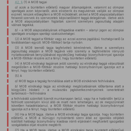
42. §
(1) A MOB tagjai
a)
azok a büntetlen előéletű magyar állampolgárok, valamint az olimpiai
sportágak azon képviselői, akik elismerik és magukénak vallják az olimpiai
eszmét, készek elősegíteni a MOB működését, akiket a MOB alapszabályában
felsorolt szervek és szervezetek képviselőiként taggá delegálnak, illetve akik
a MOB alapszabályában foglaltak szerint személyes jogosultság alapján
válnak tagokká,
b)
– a MOB alapszabályának elfogadása esetén – alanyi jogon az olimpiai
sportágak országos sportági szakszövetségei.
(2) A MOB tagjait a főtitkár vagy az azzal azonos jogállású tisztségviselő (a
továbbiakban együtt: MOB-főtitkár) tartja nyilván.
(3) A MOB leendő tagja tagfelvételi kérelmének, illetve a személyes
jogosultság alapján a MOB tagjává váló személy a tagfelvételre irányuló
nyilatkozatának benyújtásával egyidejűleg hatósági bizonyítvánnyal igazolja
a MOB-főtitkár részére azt a tényt, hogy büntetlen előéletű.
(4) A MOB elnökségi tagjának jelölt személy az elnökségi taggá választását
megelőzően a MOB-főtitkár részére hatósági bizonyítvánnyal igazolja azt a
tényt, hogy büntetlen előéletű.
(5) A
a)
MOB tagja a tagság fennállása alatt a MOB elnökének felhívására,
b)
MOB elnökségi tagja az elnökségi megbízatásának időtartama alatt a
közgyűlés írásbeli – a mulasztás jogkövetkezményeinek ismertetését
tartalmazó – felhívására
a felhívástól számított tizenöt munkanapon belül, vagy ha e határidőn belül a
felhívott személyén kívül álló ok miatt nem lehetséges, az ok megszűnését
követően haladéktalanul, a MOB főtitkár részére hatósági bizonyítvánnyal
igazolja azt a tényt, hogy büntetlen előéletű.
(6) Ha a MOB tagja, illetve a MOB elnökségi tagja igazolja, hogy büntetlen
előéletű, a MOB a bűnügyi nyilvántartó szerv által az igazolás céljából
kiállított hatósági bizonyítvány kiadása iránti eljárásért megfizetett igazgatási
szolgáltatási díjat részére megtéríti.
(7) Ha a MOB tagja, illetve a MOB elnökségi tagja büntetett előéletűvé