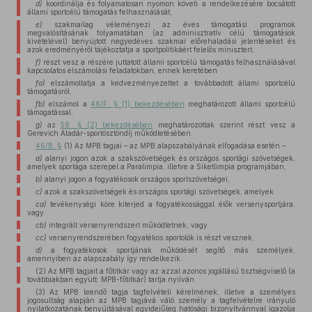
d)
koordinálja és folyamatosan nyomon követi a rendelkezésére bocsátott
állami sportcélú támogatás felhasználását,
e)
szakmailag véleményezi az éves támogatási programok
megvalósításának folyamatában (az adminisztratív célú támogatások
kivételével) benyújtott negyedéves szakmai előrehaladási jelentéseket és
azok eredményéről tájékoztatja a sportpolitikáért felelős minisztert,
f)
részt vesz a részére juttatott állami sportcélú támogatás felhasználásával
kapcsolatos elszámolási feladatokban, ennek keretében
fa)
elszámoltatja a kedvezményezettet a továbbadott állami sportcélú
támogatásról,
fb)
elszámol a
46/F. § (1) bekezdésében
meghatározott állami sportcélú
támogatással,
g)
az
58. § (2) bekezdésében
meghatározottak szerint részt vesz a
Gerevich Aladár-sportösztöndíj működtetésében.
46/B. §
(1) Az MPB tagjai – az MPB alapszabályának elfogadása esetén –
a)
alanyi jogon azok a szakszövetségek és országos sportági szövetségek,
amelyek sportága szerepel a Paralimpia, illetve a Siketlimpia programjában,
b)
alanyi jogon a fogyatékosok országos sportszövetségei,
c)
azok a szakszövetségek és országos sportági szövetségek, amelyek
ca)
tevékenységi köre kiterjed a fogyatékossággal élők versenysportjára,
vagy
cb)
integrált versenyrendszert működtetnek, vagy
cc)
versenyrendszerében fogyatékos sportolók is részt vesznek,
d)
a fogyatékosok sportjának működését segítő más személyek,
amennyiben az alapszabály így rendelkezik.
(2) Az MPB tagjait a főtitkár vagy az azzal azonos jogállású tisztségviselő (a
továbbiakban együtt: MPB-főtitkár) tartja nyilván.
(3) Az MPB leendő tagja tagfelvételi kérelmének, illetve a személyes
jogosultság alapján az MPB tagjává váló személy a tagfelvételre irányuló
nyilatkozatának benyújtásával egyidejűleg hatósági bizonyítvánnyal igazolja