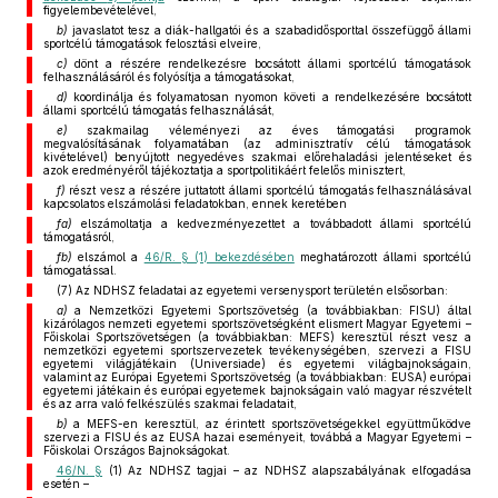
figyelembevételével,
b)
javaslatot tesz a diák-hallgatói és a szabadidősporttal összefüggő állami
sportcélú támogatások felosztási elveire,
c)
dönt a részére rendelkezésre bocsátott állami sportcélú támogatások
felhasználásáról és folyósítja a támogatásokat,
d)
koordinálja és folyamatosan nyomon követi a rendelkezésére bocsátott
állami sportcélú támogatás felhasználását,
e)
szakmailag véleményezi az éves támogatási programok
megvalósításának folyamatában (az adminisztratív célú támogatások
kivételével) benyújtott negyedéves szakmai előrehaladási jelentéseket és
azok eredményéről tájékoztatja a sportpolitikáért felelős minisztert,
f)
részt vesz a részére juttatott állami sportcélú támogatás felhasználásával
kapcsolatos elszámolási feladatokban, ennek keretében
fa)
elszámoltatja a kedvezményezettet a továbbadott állami sportcélú
támogatásról,
fb)
elszámol a
46/R. § (1) bekezdésében
meghatározott állami sportcélú
támogatással.
(7) Az NDHSZ feladatai az egyetemi versenysport területén elsősorban:
a)
a Nemzetközi Egyetemi Sportszövetség (a továbbiakban: FISU) által
kizárólagos nemzeti egyetemi sportszövetségként elismert Magyar Egyetemi –
Főiskolai Sportszövetségen (a továbbiakban: MEFS) keresztül részt vesz a
nemzetközi egyetemi sportszervezetek tevékenységében, szervezi a FISU
egyetemi világjátékain (Universiade) és egyetemi világbajnokságain,
valamint az Európai Egyetemi Sportszövetség (a továbbiakban: EUSA) európai
egyetemi játékain és európai egyetemek bajnokságain való magyar részvételt
és az arra való felkészülés szakmai feladatait,
b)
a MEFS-en keresztül, az érintett sportszövetségekkel együttműködve
szervezi a FISU és az EUSA hazai eseményeit, továbbá a Magyar Egyetemi –
Főiskolai Országos Bajnokságokat.
46/N. §
(1) Az NDHSZ tagjai – az NDHSZ alapszabályának elfogadása
esetén –