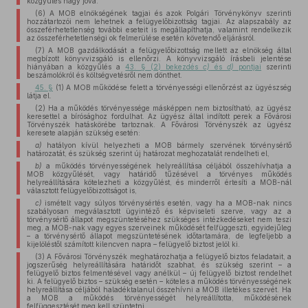
közgyűlés hagy jóvá.
(6) A MOB elnökségének tagjai és azok Polgári Törvénykönyv szerinti
hozzátartozói nem lehetnek a felügyelőbizottság tagjai. Az alapszabály az
összeférhetetlenség további eseteit is megállapíthatja, valamint rendelkezik
az összeférhetetlenségi ok felmerülése esetén követendő eljárásról.
(7) A MOB gazdálkodását a felügyelőbizottság mellett az elnökség által
megbízott könyvvizsgáló is ellenőrzi. A könyvvizsgáló írásbeli jelentése
hiányában a közgyűlés a
43. § (2) bekezdés
c)
és
d)
pontjai
szerinti
beszámolókról és költségvetésről nem dönthet.
45. §
(1) A MOB működése felett a törvényességi ellenőrzést az ügyészség
látja el.
(2) Ha a működés törvényessége másképpen nem biztosítható, az ügyész
keresettel a bírósághoz fordulhat. Az ügyész által indított perek a Fővárosi
Törvényszék hatáskörébe tartoznak. A Fővárosi Törvényszék az ügyész
keresete alapján szükség esetén:
a)
hatályon kívül helyezheti a MOB bármely szervének törvénysértő
határozatát, és szükség szerint új határozat meghozatalát rendelheti el,
b)
a működés törvényességének helyreállítása céljából összehívhatja a
MOB közgyűlését, vagy határidő tűzésével a törvényes működés
helyreállítására kötelezheti a közgyűlést, és minderről értesíti a MOB-nál
választott felügyelőbizottságot is,
c)
ismételt vagy súlyos törvénysértés esetén, vagy ha a MOB-nak nincs
szabályosan megválasztott ügyintéző és képviseleti szerve, vagy az a
törvénysértő állapot megszüntetéséhez szükséges intézkedéseket nem teszi
meg, a MOB-nak vagy egyes szerveinek működését felfüggeszti, egyidejűleg
– a törvénysértő állapot megszüntetésének időtartamára, de legfeljebb a
kijelöléstől számított kilencven napra – felügyelő biztost jelöl ki.
(3) A Fővárosi Törvényszék meghatározhatja a felügyelő biztos feladatait, a
jogszerűség helyreállítására határidőt szabhat, és szükség szerint – a
felügyelő biztos felmentésével vagy anélkül – új felügyelő biztost rendelhet
ki. A felügyelő biztos – szükség esetén – köteles a működés törvényességének
helyreállítása céljából haladéktalanul összehívni a MOB illetékes szervét. Ha
a MOB a működés törvényességét helyreállította, működésének
felfüggesztését meg kell szüntetni.