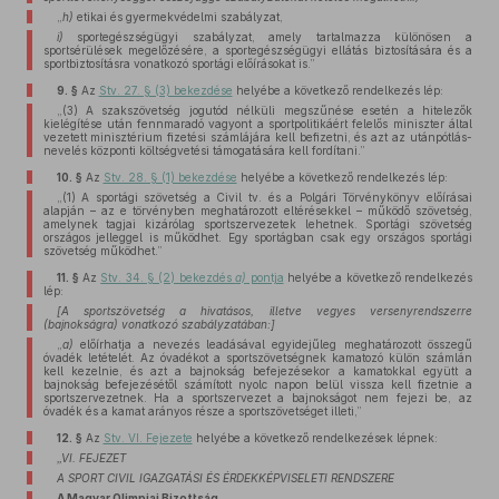
„
h)
etikai és gyermekvédelmi szabályzat,
i)
sportegészségügyi szabályzat, amely tartalmazza különösen a
sportsérülések megelőzésére, a sportegészségügyi ellátás biztosítására és a
sportbiztosításra vonatkozó sportági előírásokat is.”
9. §
Az
Stv. 27. § (3) bekezdése
helyébe a következő rendelkezés lép:
„(3) A szakszövetség jogutód nélküli megszűnése esetén a hitelezők
kielégítése után fennmaradó vagyont a sportpolitikáért felelős miniszter által
vezetett minisztérium fizetési számlájára kell befizetni, és azt az utánpótlás-
nevelés központi költségvetési támogatására kell fordítani.”
10. §
Az
Stv. 28. § (1) bekezdése
helyébe a következő rendelkezés lép:
„(1) A sportági szövetség a Civil tv. és a Polgári Törvénykönyv előírásai
alapján – az e törvényben meghatározott eltérésekkel – működő szövetség,
amelynek tagjai kizárólag sportszervezetek lehetnek. Sportági szövetség
országos jelleggel is működhet. Egy sportágban csak egy országos sportági
szövetség működhet.”
11. §
Az
Stv. 34. § (2) bekezdés
a)
pontja
helyébe a következő rendelkezés
lép:
[A sportszövetség a hivatásos, illetve vegyes versenyrendszerre
(bajnokságra) vonatkozó szabályzatában:]
„
a)
előírhatja a nevezés leadásával egyidejűleg meghatározott összegű
óvadék letételét. Az óvadékot a sportszövetségnek kamatozó külön számlán
kell kezelnie, és azt a bajnokság befejezésekor a kamatokkal együtt a
bajnokság befejezésétől számított nyolc napon belül vissza kell fizetnie a
sportszervezetnek. Ha a sportszervezet a bajnokságot nem fejezi be, az
óvadék és a kamat arányos része a sportszövetséget illeti,”
12. §
Az
Stv. VI. Fejezete
helyébe a következő rendelkezések lépnek:
„VI. FEJEZET
A SPORT CIVIL IGAZGATÁSI ÉS ÉRDEKKÉPVISELETI RENDSZERE
A Magyar Olimpiai Bizottság