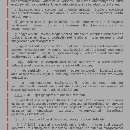
teljesítményfokozás, valamint a verseny, mérkőzés eredményének tiltott
eszközökkel, módszerekkel történő befolyásolása és a fogadási csalás) ellen,
e)
javaslatot tesz a sportpolitikáért felelős miniszter részére a sportolóvá
válás gondozásának módszertanára a kiválasztástól a nemzetközi szintű
teljesítményig,
f)
javaslatot tesz a sportpolitikáért felelős miniszternek a támogatási
rendszerek minőségbiztosítási rendszerére (benchmark-rendszer) és
követelményeire,
g)
négyéves ciklusokban megtervezi az olimpiai felkészülés rendszerét és
szakmai javaslatot tesz a sportpolitikáért felelős miniszter részére a sport
világesemények támogatására,
h)
együttműködik a sportpolitikáért felelős miniszterrel a sportszakemberek
képzési, továbbképzési, valamint foglalkoztatási céljait szolgáló programok
meghatározásában, segíti a sportszövetségek kötelező sportszakember-
továbbképzési feladataik ellátását,
i)
együttműködik a sportpolitikáért felelős miniszterrel a sporttudomány
fejlesztésével összefüggő szakmai feladatok ellátásában,
j)
közreműködik a korszerű edzésmódszerek kidolgozásában,
alkalmazásában, és segíti a hatékony módszerek és eljárások széleskörű
terjesztését,
k)
a doppingellenes tevékenységről szóló kormányrendeletben
meghatározottak szerint közreműködik a doppingellenes tevékenységgel
összefüggő sportszakmai feladatok ellátásában.
40. §
A MOB sportigazgatási feladatai elsősorban:
a)
javaslatot tesz a sportpolitikáért felelős miniszter részére az olimpiai
mozgalommal kapcsolatos szervezett versenysporttal összefüggő kormányzati
intézkedések, szabályozási koncepciók megtételére, véleményezi az olimpiai
mozgalommal kapcsolatos szervezett versenysporttal összefüggő
jogszabálytervezeteket,
b)
biztosítja a Sport Állandó Választottbíróság működési feltételeit.
41. §
A MOB feladatai a sportpolitikáért felelős miniszter által vezetett
minisztérium költségvetési fejezetéből származó, az olimpiai mozgalommal