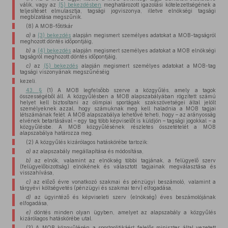
válik, vagy az
(5) bekezdésben
meghatározott igazolási kötelezettségének a
teljesítését elmulasztja, tagsági jogviszonya, illetve elnökségi tagsági
megbízatása megszűnik.
(8) A MOB-főtitkár
a)
a
(3) bekezdés
alapján megismert személyes adatokat a MOB-tagságról
meghozott döntés időpontjáig,
b)
a
(4) bekezdés
alapján megismert személyes adatokat a MOB elnökségi
tagságról meghozott döntés időpontjáig,
c)
az
(5) bekezdés
alapján megismert személyes adatokat a MOB-tag
tagsági viszonyának megszűnéséig
kezeli.
43. §
(1) A MOB legfelsőbb szerve a közgyűlés, amely a tagok
összességéből áll. A közgyűlésben a MOB alapszabályában rögzített számú
helyet kell biztosítani az olimpiai sportágak szakszövetségei által jelölt
személyeknek azzal, hogy számuknak meg kell haladnia a MOB tagjai
létszámának felét. A MOB alapszabálya lehetővé teheti, hogy – az arányosság
elvének betartásával – egy tag több képviselőt is küldjön – tagsági jogokkal – a
közgyűlésbe. A MOB közgyűlésének részletes összetételét a MOB
alapszabálya határozza meg.
(2) A közgyűlés kizárólagos hatáskörébe tartozik:
a)
az alapszabály megállapítása és módosítása,
b)
az elnök, valamint az elnökség többi tagjának, a felügyelő szerv
(felügyelőbizottság) elnökének és választott tagjainak megválasztása és
visszahívása,
c)
az előző évre vonatkozó szakmai és pénzügyi beszámoló, valamint a
tárgyévi költségvetés (pénzügyi és szakmai terv) elfogadása,
d)
az ügyintéző és képviseleti szerv (elnökség) éves beszámolójának
elfogadása,
e)
döntés minden olyan ügyben, amelyet az alapszabály a közgyűlés
kizárólagos hatáskörébe utal.
(3) A MOB közgyűlésén a sportpolitikáért felelős miniszter által vezetett