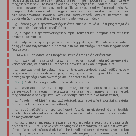
felhasználása, illetve ezek mások általi bármilyen módon és formában történő
megjelenítésének, felhasználásának engedélyezése, valamint az ezzel
kapcsolatos vagyoni jogok gyakorlása, illetve az ezekkel való rendelkezés. Az
olimpiai tulajdonelemek megjelenítésének tekintendők az olimpiai
tulajdonelemekhez hasonló, azokkal összevethető, azokra közvetett, de
egyértelműen azonosítható formában utaló megjelenítések,
g)
jóváhagyja a sportszövetségek éves olimpiai felkészülési programját és
nyomon követi annak megvalósítását,
h)
elfogadja a sportszövetségek olimpiai felkészülési programjáról készített
szakmai beszámolót,
i)
ellátja az olimpiai pályázattal összefüggésben, a NOB alapszabályában
és egyéb szabályzataiban a nemzeti olimpiai bizottságok részére megállapított
feladatokat.
(4) A MOB feladatai az utánpótlás-nevelés területén elsősorban:
a)
szakmai javaslatot tesz a magyar sport utánpótlás-nevelési
koncepciójára, valamint az utánpótlás-nevelés szakmai programjaira,
b)
sportszakmai javaslatot tesz a tehetséggondozó, élutánpótlás-nevelő
programokra és a sportiskolai programra, egyeztet a programokban szereplő
országos sportági szakszövetségekkel és sportiskolákkal.
39. §
A MOB stratégiai jellegű feladatai elsősorban:
a)
javaslatot tesz az olimpiai mozgalommal kapcsolatos szervezett
versenysport stratégiai fejlesztési céljaira és irányaira, és ezek
meghatározásában együttműködik a sportpolitikáért felelős miniszterrel,
b)
figyelemmel kíséri a sportszövetségek által elkészített sportági stratégiai
fejlesztési koncepciók megvalósítását,
c)
együttműködik a sportpolitikáért felelős miniszterrel és a további
sportköztestületekkel a sport stratégiai fejlesztési céljainak meghatározásában
és megvalósításában,
d)
az olimpiai mozgalom eszményének jegyében segíti az ifjúság testi,
erkölcsi és kulturális nevelését, felvilágosító kampánnyal és más eszközökkel
támogatja a tisztességes játék (fair play) szellemében való versenyzést, fellép
a sportmozgalomra ható káros jelenségek (különösen a tiltott