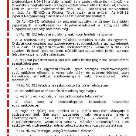
továbbiakban: NDHSZ) a diák-hallgatói és a szabadidősportban működő – e
törvényben meghatározott – országos közfeladatokat ellátó köztestület, amely a
Civil tv. szerinti nyilvántartásba vétel nélkül közhasznú szervezetnek
minősül. Az NDHSZ-t a Fővárosi Törvényszék tartja nyilván. Az NDHSZ
jogosult Magyarország címerének és zászlajának használatára.
(2) Az NDHSZ működésének részletes szabályait e törvény és a külön
jogszabályok rendelkezéseinek figyelembevételével a közgyűlés által
elfogadott alapszabály határozza meg.
(3) Az NDHSZ feladatai a diák-hallgatói sport területén elsősorban:
a)
a sportszövetségi integrált működés keretében a diák- és egyetemi-
főiskolai sport országos sportszövetségével együttműködik a sportszövetségek
és a diák- és egyetemi-főiskolai sportszövetségek, valamint a diák- és
egyetemi-főiskolai sport területén működő sportszervezetek közötti szakmai
feladatok összehangolt ellátásában,
b)
szakmai javaslatot tesz a sportolói kettős karrier programok bevezetésére
és működtetésére;
c)
a diák- és egyetemi-főiskolai sport országos sportszövetségével
együttműködve elősegíti a versenyzők diák- és egyetemi-főiskolai sport
kiemelkedő nemzetközi sporteseményeire való felkészülését, illetve
részvételét.
(4) Az NDHSZ feladatai a szabadidősport területén elsősorban:
a)
szabadidősportot népszerűsítő tevékenységet végez,
b)
közreműködik az integrált szabadidősportos feladatokban,
c)
részt vesz a szabadidősporttal kapcsolatos nemzetközi
együttműködésben,
d)
segíti az ifjúság testi, erkölcsi és kulturális nevelését, támogatja a
tisztességes játék (fair play) szellemében való versenyzést, fellép a
sportmozgalomra ható káros jelenségek (különösen a tiltott
teljesítményfokozás, valamint a verseny, mérkőzés eredményének tiltott
eszközökkel, módszerekkel történő befolyásolása és a fogadási csalás) ellen.
(5) Az NDHSZ stratégiai jellegű feladatai elsősorban: