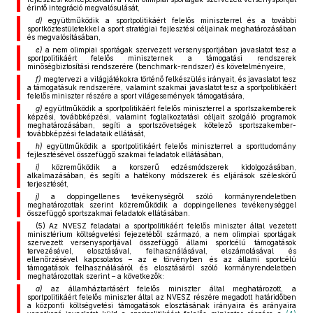
érintő integráció megvalósulását,
d)
együttműködik a sportpolitikáért felelős miniszterrel és a további
sportköztestületekkel a sport stratégiai fejlesztési céljainak meghatározásában
és megvalósításában,
e)
a nem olimpiai sportágak szervezett versenysportjában javaslatot tesz a
sportpolitikáért felelős miniszternek a támogatási rendszerek
minőségbiztosítási rendszerére (benchmark-rendszer) és követelményeire,
f)
megtervezi a világjátékokra történő felkészülés irányait, és javaslatot tesz
a támogatásuk rendszerére, valamint szakmai javaslatot tesz a sportpolitikáért
felelős miniszter részére a sport világesemények támogatására,
g)
együttműködik a sportpolitikáért felelős miniszterrel a sportszakemberek
képzési, továbbképzési, valamint foglalkoztatási céljait szolgáló programok
meghatározásában, segíti a sportszövetségek kötelező sportszakember-
továbbképzési feladataik ellátását,
h)
együttműködik a sportpolitikáért felelős miniszterrel a sporttudomány
fejlesztésével összefüggő szakmai feladatok ellátásában,
i)
közreműködik a korszerű edzésmódszerek kidolgozásában,
alkalmazásában, és segíti a hatékony módszerek és eljárások széleskörű
terjesztését,
j)
a doppingellenes tevékenységről szóló kormányrendeletben
meghatározottak szerint közreműködik a doppingellenes tevékenységgel
összefüggő sportszakmai feladatok ellátásában.
(5) Az NVESZ feladatai a sportpolitikáért felelős miniszter által vezetett
minisztérium költségvetési fejezetéből származó, a nem olimpiai sportágak
szervezett versenysportjával összefüggő állami sportcélú támogatások
tervezésével, elosztásával, felhasználásával, elszámolásával és
ellenőrzésével kapcsolatos – az e törvényben és az állami sportcélú
támogatások felhasználásáról és elosztásáról szóló kormányrendeletben
meghatározottak szerint – a következők:
a)
az államháztartásért felelős miniszter által meghatározott, a
sportpolitikáért felelős miniszter által az NVESZ részére megadott határidőben
a központi költségvetési támogatások elosztásának irányaira és arányaira