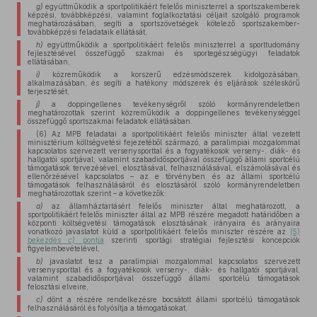
g)
együttműködik a sportpolitikáért felelős miniszterrel a sportszakemberek
képzési, továbbképzési, valamint foglalkoztatási céljait szolgáló programok
meghatározásában, segíti a sportszövetségek kötelező sportszakember-
továbbképzési feladataik ellátását,
h)
együttműködik a sportpolitikáért felelős miniszterrel a sporttudomány
fejlesztésével összefüggő szakmai és sportegészségügyi feladatok
ellátásában,
i)
közreműködik a korszerű edzésmódszerek kidolgozásában,
alkalmazásában, és segíti a hatékony módszerek és eljárások széleskörű
terjesztését,
j)
a doppingellenes tevékenységről szóló kormányrendeletben
meghatározottak szerint közreműködik a doppingellenes tevékenységgel
összefüggő sportszakmai feladatok ellátásában.
(6) Az MPB feladatai a sportpolitikáért felelős miniszter által vezetett
minisztérium költségvetési fejezetéből származó, a paralimpiai mozgalommal
kapcsolatos szervezett versenysporttal és a fogyatékosok verseny-, diák- és
hallgatói sportjával, valamint szabadidősportjával összefüggő állami sportcélú
támogatások tervezésével, elosztásával, felhasználásával, elszámolásával és
ellenőrzésével kapcsolatos – az e törvényben és az állami sportcélú
támogatások felhasználásáról és elosztásáról szóló kormányrendeletben
meghatározottak szerint – a következők:
a)
az államháztartásért felelős miniszter által meghatározott, a
sportpolitikáért felelős miniszter által az MPB részére megadott határidőben a
központi költségvetési támogatások elosztásának irányaira és arányaira
vonatkozó javaslatot küld a sportpolitikáért felelős miniszter részére az
(5)
bekezdés
c)
pontja
szerinti sportági stratégiai fejlesztési koncepciók
figyelembevételével,
b)
javaslatot tesz a paralimpiai mozgalommal kapcsolatos szervezett
versenysporttal és a fogyatékosok verseny-, diák- és hallgatói sportjával,
valamint szabadidősportjával összefüggő állami sportcélú támogatások
felosztási elveire,
c)
dönt a részére rendelkezésre bocsátott állami sportcélú támogatások
felhasználásáról és folyósítja a támogatásokat,