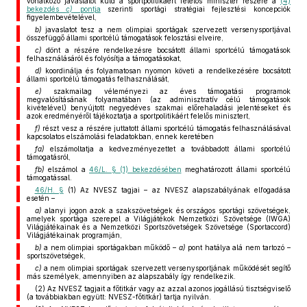
vonatkozó javaslatot küld a sportpolitikáért felelős miniszter részére a
(4)
bekezdés
c)
pontja
szerinti sportági stratégiai fejlesztési koncepciók
figyelembevételével,
b)
javaslatot tesz a nem olimpiai sportágak szervezett versenysportjával
összefüggő állami sportcélú támogatások felosztási elveire,
c)
dönt a részére rendelkezésre bocsátott állami sportcélú támogatások
felhasználásáról és folyósítja a támogatásokat,
d)
koordinálja és folyamatosan nyomon követi a rendelkezésére bocsátott
állami sportcélú támogatás felhasználását,
e)
szakmailag véleményezi az éves támogatási programok
megvalósításának folyamatában (az adminisztratív célú támogatások
kivételével) benyújtott negyedéves szakmai előrehaladási jelentéseket és
azok eredményéről tájékoztatja a sportpolitikáért felelős minisztert,
f)
részt vesz a részére juttatott állami sportcélú támogatás felhasználásával
kapcsolatos elszámolási feladatokban, ennek keretében
fa)
elszámoltatja a kedvezményezettet a továbbadott állami sportcélú
támogatásról,
fb)
elszámol a
46/L. § (1) bekezdésében
meghatározott állami sportcélú
támogatással.
46/H. §
(1) Az NVESZ tagjai – az NVESZ alapszabályának elfogadása
esetén –
a)
alanyi jogon azok a szakszövetségek és országos sportági szövetségek,
amelyek sportága szerepel a Világjátékok Nemzetközi Szövetsége (IWGA)
Világjátékainak és a Nemzetközi Sportszövetségek Szövetsége (Sportaccord)
Világjátékainak programján,
b)
a nem olimpiai sportágakban működő –
a)
pont hatálya alá nem tartozó –
sportszövetségek,
c)
a nem olimpiai sportágak szervezett versenysportjának működését segítő
más személyek, amennyiben az alapszabály így rendelkezik.
(2) Az NVESZ tagjait a főtitkár vagy az azzal azonos jogállású tisztségviselő
(a továbbiakban együtt: NVESZ-főtitkár) tartja nyilván.