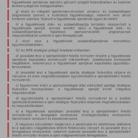
fogyatékosok sportjának speciális igényeit szolgáló fejlesztésében és szakmai
tevékenységének kidolgozásában,
g)
közös és integrált sportrendezvényeket, verseny- és szabadidősport
programokat szervez a különböző fogyatékosságú, valamint nem sérült
emberek számára, fejleszti a fogyatékosok sportjának egyes területeit,
h)
a fogyatékosok diák- és szabadidősportja területén népszerűsíti a
fogyatékosok sportját, aminek keretén belül a fogyatékosok diák- és
szabadidősportjával foglalkozó sportszervezetek programjainak
megvalósításával szélesíti a sport tömegbázisát,
i)
részt vesz a fogyatékosok szabadidősportjának nemzetközi
együttműködésében.
(5) Az MPB stratégiai jellegű feladatai elsősorban:
a)
javaslatot tesz a sportpolitikáért felelős miniszter részére a fogyatékosok
sportjával kapcsolatos kormányzati intézkedések, szabályozási koncepciók
megtételére, véleményezi a fogyatékosok sportjával kapcsolatos jogszabály-
tervezeteket,
b)
javaslatot tesz a fogyatékosok sportja stratégiai fejlesztési céljaira és
irányaira, és ezek meghatározásában együttműködik a sportpolitikáért felelős
miniszterrel,
c)
figyelemmel kíséri a sportszövetségek által elkészített sportági stratégiai
fejlesztési koncepciókban a fogyatékosok sportját érintő integráció
megvalósulását,
d)
együttműködik a sportpolitikáért felelős miniszterrel és a további
sportköztestületekkel a sport stratégiai fejlesztési céljainak meghatározásában
és megvalósításában,
e)
a fogyatékosok sportjában javaslatot tesz a sportpolitikáért felelős
miniszternek a támogatási rendszerek minőségbiztosítási rendszerére
(benchmark-rendszer) és követelményeire,
f)
négyéves ciklusokban megtervezi a paralimpiai és siketlimpiai játékokra
és a speciális világjátékokra történő felkészülés irányait, és javaslatot tesz a
támogatásuk rendszerére, valamint szakmai javaslatot tesz a sportpolitikáért
felelős miniszter részére a sport világesemények támogatására,