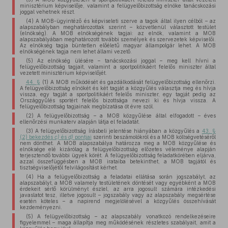
minisztérium képviselője, valamint a felügyelőbizottság elnöke tanácskozási
joggal vehetnek részt.
(4) A MOB-ügyintéző és képviseleti szerve a tagok által ilyen célból – az
alapszabályban meghatározottak szerint – közvetlenül választott testület
(elnökség). A MOB elnökségének tagjai: az elnök, valamint a MOB
alapszabályában meghatározott további személyek és szervezetek képviselői.
Az elnökség tagja büntetlen előéletű magyar állampolgár lehet. A MOB
elnökségének tagja nem lehet állami vezető.
(5) Az elnökség ülésére – tanácskozási joggal – meg kell hívni a
felügyelőbizottság tagjait, valamint a sportpolitikáért felelős miniszter által
vezetett minisztérium képviselőjét.
44. §
(1) A MOB működését és gazdálkodását felügyelőbizottság ellenőrzi.
A felügyelőbizottság elnökét és két tagját a közgyűlés választja meg és hívja
vissza, egy tagját a sportpolitikáért felelős miniszter, egy tagját pedig az
Országgyűlés sportért felelős bizottsága nevezi ki és hívja vissza. A
felügyelőbizottság tagjainak megbízatása öt évre szól.
(2) A felügyelőbizottság – a MOB közgyűlése által elfogadott – éves
ellenőrzési munkaterv alapján látja el feladatát.
(3) A felügyelőbizottság írásbeli jelentése hiányában a közgyűlés a
43. §
(2) bekezdés
c)
és
d)
pontjai
szerinti beszámolókról és a MOB költségvetéséről
nem dönthet. A MOB alapszabálya határozza meg a MOB közgyűlése és
elnöksége elé kizárólag a felügyelőbizottság előzetes véleménye alapján
terjesztendő további ügyek körét. A felügyelőbizottság feladatkörében eljárva,
azzal összefüggésben a MOB irataiba betekinthet, a MOB tagjától és
tisztségviselőjétől felvilágosítást kérhet.
(4) Ha a felügyelőbizottság a feladatai ellátása során jogszabályt, az
alapszabályt, a MOB valamely testületének döntését vagy egyébként a MOB
érdekeit sértő körülményt észlel, az arra jogosult számára intézkedési
javaslatot tesz, illetve jogosult – jogszabály vagy az alapszabály megsértése
esetén köteles – a napirend megjelölésével a közgyűlés összehívását
kezdeményezni.
(5) A felügyelőbizottság – az alapszabály vonatkozó rendelkezéseire
figyelemmel – maga állapítja meg működésének részletes szabályait, amit a