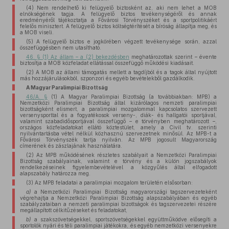
(4) Nem rendelhető ki felügyelő biztosként az, aki nem lehet a MOB
elnökségének tagja. A felügyelő biztos tevékenységéről és annak
eredményéről tájékoztatja a Fővárosi Törvényszéket és a sportpolitikáért
felelős minisztert. A felügyelő biztos költségtérítését a bíróság állapítja meg, és
a MOB viseli.
(5) A felügyelő biztos e jogkörében végzett tevékenysége során, azzal
összefüggésben nem utasítható.
46. § (1) Az állam – a (2) bekezdésben
meghatározottak szerint – évente
biztosítja a MOB közfeladat ellátással összefüggő működési kiadásait.
(2) A MOB az állami támogatás mellett a tagdíjból és a tagok által nyújtott
más hozzájárulásokból, szponzori és egyéb bevételekből gazdálkodik.
A Magyar Paralimpiai Bizottság
46/A. §
(1) A Magyar Paralimpiai Bizottság (a továbbiakban: MPB) a
Nemzetközi Paralimpiai Bizottság által kizárólagos nemzeti paralimpiai
bizottságként elismert, a paralimpiai mozgalommal kapcsolatos szervezett
versenysporttal és a fogyatékosok verseny-, diák- és hallgatói sportjával,
valamint szabadidősportjával összefüggő – e törvényben meghatározott –,
országos közfeladatokat ellátó köztestület, amely a Civil tv. szerinti
nyilvántartásba vétel nélkül közhasznú szervezetnek minősül. Az MPB-t a
Fővárosi Törvényszék tartja nyilván. Az MPB jogosult Magyarország
címerének és zászlajának használatára.
(2) Az MPB működésének részletes szabályait a Nemzetközi Paralimpiai
Bizottság szabályainak, valamint e törvény és a külön jogszabályok
rendelkezéseinek figyelembevételével a közgyűlés által elfogadott
alapszabály határozza meg.
(3) Az MPB feladatai a paralimpiai mozgalom területén elsősorban:
a)
a Nemzetközi Paralimpiai Bizottság magyarországi tagszervezeteként
végrehajtja a Nemzetközi Paralimpiai Bizottság alapszabályában és egyéb
szabályzataiban a nemzeti paralimpiai bizottságok és tagszervezetei részére
megállapított célkitűzéseket és feladatokat,
b)
a szakszövetségekkel, sportszövetségekkel együttműködve elősegíti a
sportolók nyári és téli paralimpiai játékokra, és egyéb nemzetközi versenyekre