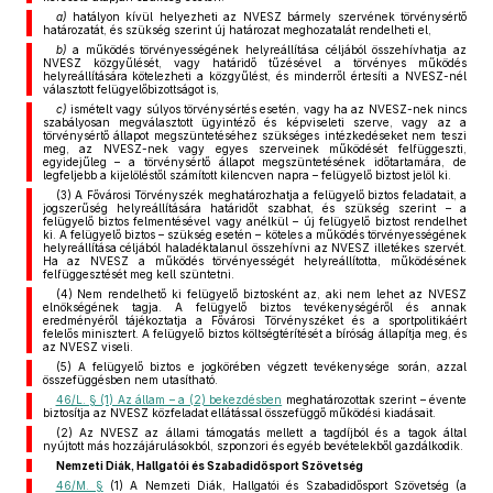
a)
hatályon kívül helyezheti az NVESZ bármely szervének törvénysértő
határozatát, és szükség szerint új határozat meghozatalát rendelheti el,
b)
a működés törvényességének helyreállítása céljából összehívhatja az
NVESZ közgyűlését, vagy határidő tűzésével a törvényes működés
helyreállítására kötelezheti a közgyűlést, és minderről értesíti a NVESZ-nél
választott felügyelőbizottságot is,
c)
ismételt vagy súlyos törvénysértés esetén, vagy ha az NVESZ-nek nincs
szabályosan megválasztott ügyintéző és képviseleti szerve, vagy az a
törvénysértő állapot megszüntetéséhez szükséges intézkedéseket nem teszi
meg, az NVESZ-nek vagy egyes szerveinek működését felfüggeszti,
egyidejűleg – a törvénysértő állapot megszüntetésének időtartamára, de
legfeljebb a kijelöléstől számított kilencven napra – felügyelő biztost jelöl ki.
(3) A Fővárosi Törvényszék meghatározhatja a felügyelő biztos feladatait, a
jogszerűség helyreállítására határidőt szabhat, és szükség szerint – a
felügyelő biztos felmentésével vagy anélkül – új felügyelő biztost rendelhet
ki. A felügyelő biztos – szükség esetén – köteles a működés törvényességének
helyreállítása céljából haladéktalanul összehívni az NVESZ illetékes szervét.
Ha az NVESZ a működés törvényességét helyreállította, működésének
felfüggesztését meg kell szüntetni.
(4) Nem rendelhető ki felügyelő biztosként az, aki nem lehet az NVESZ
elnökségének tagja. A felügyelő biztos tevékenységéről és annak
eredményéről tájékoztatja a Fővárosi Törvényszéket és a sportpolitikáért
felelős minisztert. A felügyelő biztos költségtérítését a bíróság állapítja meg, és
az NVESZ viseli.
(5) A felügyelő biztos e jogkörében végzett tevékenysége során, azzal
összefüggésben nem utasítható.
46/L. § (1) Az állam – a (2) bekezdésben
meghatározottak szerint – évente
biztosítja az NVESZ közfeladat ellátással összefüggő működési kiadásait.
(2) Az NVESZ az állami támogatás mellett a tagdíjból és a tagok által
nyújtott más hozzájárulásokból, szponzori és egyéb bevételekből gazdálkodik.
Nemzeti Diák, Hallgatói és Szabadidősport Szövetség
46/M. §
(1) A Nemzeti Diák, Hallgatói és Szabadidősport Szövetség (a