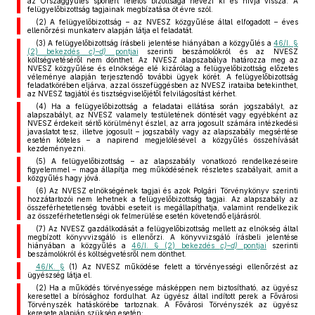
az Országgyűlés sportért felelős bizottsága nevezi ki és hívja vissza. A
felügyelőbizottság tagjainak megbízatása öt évre szól.
(2) A felügyelőbizottság – az NVESZ közgyűlése által elfogadott – éves
ellenőrzési munkaterv alapján látja el feladatát.
(3) A felügyelőbizottság írásbeli jelentése hiányában a közgyűlés a
46/I. §
(2) bekezdés
c)–d)
pontjai
szerinti beszámolókról és az NVESZ
költségvetéséről nem dönthet. Az NVESZ alapszabálya határozza meg az
NVESZ közgyűlése és elnöksége elé kizárólag a felügyelőbizottság előzetes
véleménye alapján terjesztendő további ügyek körét. A felügyelőbizottság
feladatkörében eljárva, azzal összefüggésben az NVESZ irataiba betekinthet,
az NVESZ tagjától és tisztségviselőjétől felvilágosítást kérhet.
(4) Ha a felügyelőbizottság a feladatai ellátása során jogszabályt, az
alapszabályt, az NVESZ valamely testületének döntését vagy egyébként az
NVESZ érdekeit sértő körülményt észlel, az arra jogosult számára intézkedési
javaslatot tesz, illetve jogosult – jogszabály vagy az alapszabály megsértése
esetén köteles – a napirend megjelölésével a közgyűlés összehívását
kezdeményezni.
(5) A felügyelőbizottság – az alapszabály vonatkozó rendelkezéseire
figyelemmel – maga állapítja meg működésének részletes szabályait, amit a
közgyűlés hagy jóvá.
(6) Az NVESZ elnökségének tagjai és azok Polgári Törvénykönyv szerinti
hozzátartozói nem lehetnek a felügyelőbizottság tagjai. Az alapszabály az
összeférhetetlenség további eseteit is megállapíthatja, valamint rendelkezik
az összeférhetetlenségi ok felmerülése esetén követendő eljárásról.
(7) Az NVESZ gazdálkodását a felügyelőbizottság mellett az elnökség által
megbízott könyvvizsgáló is ellenőrzi. A könyvvizsgáló írásbeli jelentése
hiányában a közgyűlés a
46/I. § (2) bekezdés
c)–d)
pontjai
szerinti
beszámolókról és költségvetésről nem dönthet.
46/K. §
(1) Az NVESZ működése felett a törvényességi ellenőrzést az
ügyészség látja el.
(2) Ha a működés törvényessége másképpen nem biztosítható, az ügyész
keresettel a bírósághoz fordulhat. Az ügyész által indított perek a Fővárosi
Törvényszék hatáskörébe tartoznak. A Fővárosi Törvényszék az ügyész
keresete alapján szükség esetén: