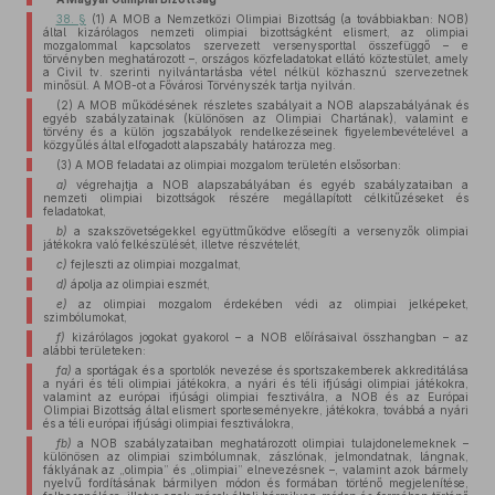
38. §
(1) A MOB a Nemzetközi Olimpiai Bizottság (a továbbiakban: NOB)
által kizárólagos nemzeti olimpiai bizottságként elismert, az olimpiai
mozgalommal kapcsolatos szervezett versenysporttal összefüggő – e
törvényben meghatározott –, országos közfeladatokat ellátó köztestület, amely
a Civil tv. szerinti nyilvántartásba vétel nélkül közhasznú szervezetnek
minősül. A MOB-ot a Fővárosi Törvényszék tartja nyilván.
(2) A MOB működésének részletes szabályait a NOB alapszabályának és
egyéb szabályzatainak (különösen az Olimpiai Chartának), valamint e
törvény és a külön jogszabályok rendelkezéseinek figyelembevételével a
közgyűlés által elfogadott alapszabály határozza meg.
(3) A MOB feladatai az olimpiai mozgalom területén elsősorban:
a)
végrehajtja a NOB alapszabályában és egyéb szabályzataiban a
nemzeti olimpiai bizottságok részére megállapított célkitűzéseket és
feladatokat,
b)
a szakszövetségekkel együttműködve elősegíti a versenyzők olimpiai
játékokra való felkészülését, illetve részvételét,
c)
fejleszti az olimpiai mozgalmat,
d)
ápolja az olimpiai eszmét,
e)
az olimpiai mozgalom érdekében védi az olimpiai jelképeket,
szimbólumokat,
f)
kizárólagos jogokat gyakorol – a NOB előírásaival összhangban – az
alábbi területeken:
fa)
a sportágak és a sportolók nevezése és sportszakemberek akkreditálása
a nyári és téli olimpiai játékokra, a nyári és téli ifjúsági olimpiai játékokra,
valamint az európai ifjúsági olimpiai fesztiválra, a NOB és az Európai
Olimpiai Bizottság által elismert sporteseményekre, játékokra, továbbá a nyári
és a téli európai ifjúsági olimpiai fesztiválokra,
fb)
a NOB szabályzataiban meghatározott olimpiai tulajdonelemeknek –
különösen az olimpiai szimbólumnak, zászlónak, jelmondatnak, lángnak,
fáklyának az „olimpia” és „olimpiai” elnevezésnek –, valamint azok bármely
nyelvű fordításának bármilyen módon és formában történő megjelenítése,