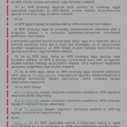
az MPB-főtitkár részére azt a tényt, hogy büntetlen előéletű.
(4) Az MPB elnökségi tagjának jelölt személy az elnökségi taggá
választását megelőzően az MPB-főtitkár részére hatósági bizonyítvánnyal
igazolja azt a tényt, hogy büntetlen előéletű.
(5) Az
a)
MPB tagja a tagság fennállása alatt az MPB elnökének felhívására,
b)
MPB elnökségi tagja az elnökségi megbízatásának időtartama alatt a
közgyűlés írásbeli – a mulasztás jogkövetkezményeinek ismertetését
tartalmazó – felhívására
a felhívástól számított tizenöt munkanapon belül, vagy ha e határidőn belül a
felhívott személyén kívül álló ok miatt nem lehetséges, az ok megszűnését
követően haladéktalanul, az MPB főtitkár részére hatósági bizonyítvánnyal
igazolja azt a tényt, hogy büntetlen előéletű.
(6) Ha az MPB tagja, illetve az MPB elnökségi tagja igazolja, hogy
büntetlen előéletű, az MPB a bűnügyi nyilvántartó szerv által az igazolás
céljából kiállított hatósági bizonyítvány kiadása iránti eljárásért megfizetett
igazgatási szolgáltatási díjat részére megtéríti.
(7) Ha az MPB tagja, illetve az MPB elnökségi tagja büntetett előéletűvé
válik, vagy az
(5) bekezdésben
meghatározott igazolási kötelezettségének a
teljesítését elmulasztja, tagsági jogviszonya, illetve elnökségi tagsági
megbízatása megszűnik.
(8) Az MPB-főtitkár
a)
a
(3) bekezdés
alapján megismert személyes adatokat az MPB-tagságról
meghozott döntés időpontjáig,
b)
a
(4) bekezdés
alapján megismert személyes adatokat az MPB elnökségi
tagságról meghozott döntés időpontjáig,
c)
az
(5) bekezdés
alapján megismert személyes adatokat az MPB-tag
tagsági viszonyának megszűnéséig
kezeli.
46/C. §
(1) Az MPB legfelsőbb szerve a közgyűlés, amely a tagok
összességéből áll. A közgyűlésben az MPB alapszabályában rögzített számú