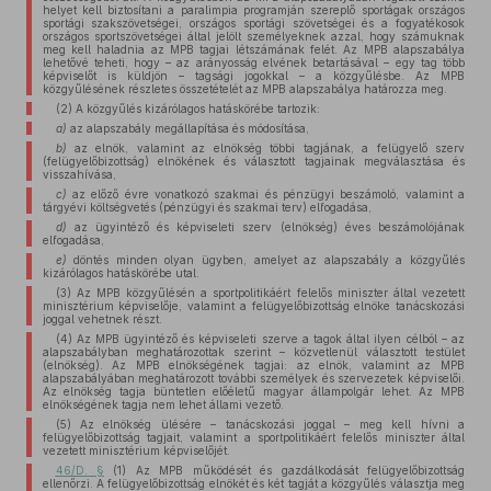
helyet kell biztosítani a paralimpia programján szereplő sportágak országos
sportági szakszövetségei, országos sportági szövetségei és a fogyatékosok
országos sportszövetségei által jelölt személyeknek azzal, hogy számuknak
meg kell haladnia az MPB tagjai létszámának felét. Az MPB alapszabálya
lehetővé teheti, hogy – az arányosság elvének betartásával – egy tag több
képviselőt is küldjön – tagsági jogokkal – a közgyűlésbe. Az MPB
közgyűlésének részletes összetételét az MPB alapszabálya határozza meg.
(2) A közgyűlés kizárólagos hatáskörébe tartozik:
a)
az alapszabály megállapítása és módosítása,
b)
az elnök, valamint az elnökség többi tagjának, a felügyelő szerv
(felügyelőbizottság) elnökének és választott tagjainak megválasztása és
visszahívása,
c)
az előző évre vonatkozó szakmai és pénzügyi beszámoló, valamint a
tárgyévi költségvetés (pénzügyi és szakmai terv) elfogadása,
d)
az ügyintéző és képviseleti szerv (elnökség) éves beszámolójának
elfogadása,
e)
döntés minden olyan ügyben, amelyet az alapszabály a közgyűlés
kizárólagos hatáskörébe utal.
(3) Az MPB közgyűlésén a sportpolitikáért felelős miniszter által vezetett
minisztérium képviselője, valamint a felügyelőbizottság elnöke tanácskozási
joggal vehetnek részt.
(4) Az MPB ügyintéző és képviseleti szerve a tagok által ilyen célból – az
alapszabályban meghatározottak szerint – közvetlenül választott testület
(elnökség). Az MPB elnökségének tagjai: az elnök, valamint az MPB
alapszabályában meghatározott további személyek és szervezetek képviselői.
Az elnökség tagja büntetlen előéletű magyar állampolgár lehet. Az MPB
elnökségének tagja nem lehet állami vezető.
(5) Az elnökség ülésére – tanácskozási joggal – meg kell hívni a
felügyelőbizottság tagjait, valamint a sportpolitikáért felelős miniszter által
vezetett minisztérium képviselőjét.
46/D. §
(1) Az MPB működését és gazdálkodását felügyelőbizottság
ellenőrzi. A felügyelőbizottság elnökét és két tagját a közgyűlés választja meg