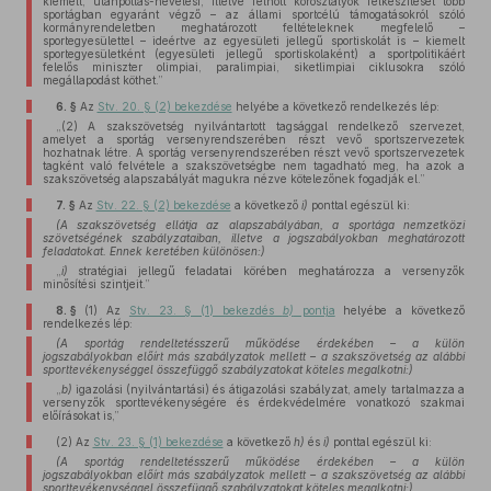
kiemelt, utánpótlás-nevelési, illetve felnőtt korosztályok felkészítését több
sportágban egyaránt végző – az állami sportcélú támogatásokról szóló
kormányrendeletben meghatározott feltételeknek megfelelő –
sportegyesülettel – ideértve az egyesületi jellegű sportiskolát is – kiemelt
sportegyesületként (egyesületi jellegű sportiskolaként) a sportpolitikáért
felelős miniszter olimpiai, paralimpiai, siketlimpiai ciklusokra szóló
megállapodást köthet.”
6. §
Az
Stv. 20. § (2) bekezdése
helyébe a következő rendelkezés lép:
„(2) A szakszövetség nyilvántartott tagsággal rendelkező szervezet,
amelyet a sportág versenyrendszerében részt vevő sportszervezetek
hozhatnak létre. A sportág versenyrendszerében részt vevő sportszervezetek
tagként való felvétele a szakszövetségbe nem tagadható meg, ha azok a
szakszövetség alapszabályát magukra nézve kötelezőnek fogadják el.”
7. §
Az
Stv. 22. § (2) bekezdése
a következő
i)
ponttal egészül ki:
(A szakszövetség ellátja az alapszabályában, a sportága nemzetközi
szövetségének szabályzataiban, illetve a jogszabályokban meghatározott
feladatokat. Ennek keretében különösen:)
„
i)
stratégiai jellegű feladatai körében meghatározza a versenyzők
minősítési szintjeit.”
8. §
(1)
Az
Stv. 23. § (1) bekezdés
b)
pontja
helyébe a következő
rendelkezés lép:
(A sportág rendeltetésszerű működése érdekében – a külön
jogszabályokban előírt más szabályzatok mellett – a szakszövetség az alábbi
sporttevékenységgel összefüggő szabályzatokat köteles megalkotni:)
„
b)
igazolási (nyilvántartási) és átigazolási szabályzat, amely tartalmazza a
versenyzők sporttevékenységére és érdekvédelmére vonatkozó szakmai
előírásokat is,”
(2)
Az
Stv. 23. § (1) bekezdése
a következő
h)
és
i)
ponttal egészül ki:
(A sportág rendeltetésszerű működése érdekében – a külön
jogszabályokban előírt más szabályzatok mellett – a szakszövetség az alábbi
sporttevékenységgel összefüggő szabályzatokat köteles megalkotni:)