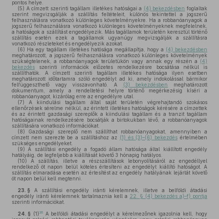
pontos helye.
(5)
A címzett szerinti tagállam illetékes hatóságai a
(4) bekezdésben
foglaltak
szerint megvizsgálják a szállítás feltételeit, különös tekintettel a jogszerű
felhasználásra vonatkozó különleges követelményekre. Ha a robbanóanyagok a
jogszerű felhasználásra vonatkozó különleges követelményeknek megfelelnek,
a hatóságok a szállítást engedélyezik. Más tagállamok területén keresztül történő
szállítás esetén ezek a tagállamok ugyanúgy megvizsgálják a szállításra
vonatkozó részleteket és engedélyezik azokat.
(6)
Ha egy tagállam illetékes hatósága megállapítja, hogy a
(4) bekezdésben
meghatározott, a jogszerű felhasználásra vonatkozó különleges követelmények
szükségtelenek, a robbanóanyagok területükön vagy annak egy részén a
(4)
bekezdés
szerinti információk előzetes rendelkezésre bocsátása nélkül is
szállíthatók. A címzett szerinti tagállam illetékes hatósága ilyen esetben
meghatározott időtartamra szóló engedélyt ad ki, amely indokolással bármikor
felfüggeszthető vagy visszavonható. A
(3) bekezdésben
meghatározott
dokumentum, amely a rendeltetési helyre történő megérkezésig kíséri a
robbanóanyagot, kizárólag erre az engedélyre utal.
(7)
A kiindulási tagállam által saját területén végrehajtandó szokásos
ellenőrzések sérelme nélkül, az érintett illetékes hatóságok kérésére a címzettek
és az érintett gazdasági szereplők a kiindulási tagállam és a tranzit tagállam
hatóságainak rendelkezésére bocsátják a birtokukban lévő, a robbanóanyagok
szállítására vonatkozó információkat.
(8)
Gazdasági szereplő nem szállíthat robbanóanyagokat, amennyiben a
címzett nem szerezte be a szállításhoz az
(1) és (3)–(6) bekezdés
értelmében
szükséges engedélyeket.
(9)
A szállítási engedély a fogadó állam hatósága által kiállított engedély
hatályáig, de legfeljebb a kiállítását követő 3 hónapig hatályos.
(10)
A szállítás, illetve a részszállítások lebonyolításáról az engedéllyel
rendelkező öt napon belül köteles értesíteni az engedélyt kiállító hatóságot. A
szállítás elmaradása esetén az értesítést az engedély hatályának lejártát követő
öt napon belül kell megtenni.
23. §
A szállítási engedély iránti kérelemnek, illetve a belföldi átadási
engedély iránti kérelemnek tartalmaznia kell a
22. § (4) bekezdés a)–f) pontja
szerinti információkat.
36
24. §
(1)
A belföldi átadási engedélyt a kérelmezőnek igazolnia kell, hogy