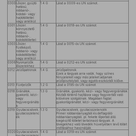
0300
Lőszer, gyújtó
1.4 G
Lásd a 0009-es UN számot.
hatású,
robbanó-,
kidobó- vagy
hajtótöltettel
vagy anélkül
0301
Lőszer,
1.4 G
Lásd a 0018-as UN számot.
könnyeztető
hatású,
robbanó-,
kidobótöltettel
0303
Lőszer,
1.4 G
Lásd a 0015-ös UN számot.
füstképző,
robbanó- vagy
kidobótöltettel
vagy anélkül
0306
Nyomjelzők
1.4 G
Lásd a 0212-es UN számot.
lőszerekhez
0312
Jelzőpatronok
1.4 G
Jelzőpatronok
Ezek a tárgyak arra valók, hogy színes
fényjeleket vagy más jeleket adjanak
jelzőpisztolyból, vagy egyéb eszközből kilőve.
0313
Füstjelzők
1.2 G
Lásd a 0195-ös UN számot.
0318
Gránátok,
1.3 G
Gránátok, gyakorló, kézi- vagy fegyvergránátok
gyakorló, kézi-
Kézből történő hajításra vagy fegyverből való
vagy
kilövésre szolgálnak. Magában foglal
fegyvergránáto
gyakorlógránátot, kézi- vagy fegyvergránátot.
k
0319
Gyutacscsövek,
1.3 G
Gyutacscsövek, gyutacsszelencék
gyutacsszelenc
Primer robbanóanyagból és deflagráló
ék
robbanóanyagból, pl. fekete lőporból álló
kiegészítő töltetet tartalmazó tárgyak. A
lövegekhez való lövedék hüvelyében levő töltet
indításához használják.
0320
Gyutacscsövek,
1.4 G
Lásd a 0319-es UN számot.
gyutacsszelenc