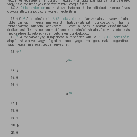
kezdeményezésére a rendőrség intézkedik a robbanóanyag zár alá vételéről
vagy ha a körülmények lehetővé teszik, lefoglalásáról.
(3)
A
(2) bekezdésben
meghatározott hatósági tárolás költségeit az engedélyes
örököse, illetve a jogutódja köteles megtéríteni.
31
12. §
(1)
A rendőrség a
11. § (2) bekezdése
alapján zár alá vett vagy lefoglalt
robbanóanyag megsemmisítéséről haladéktalanul gondoskodik, ha a
robbanóanyag állapota megköveteli, illetve a jogosult annak elszállításáról,
értékesítéséről vagy megsemmisítéséről a rendőrségi zár alá vétel vagy lefoglalás
megkezdését követő egy éven belül nem gondoskodott.
32
(2)
A robbanóanyag tulajdonosa a rendőrség által a
11. § (2) bekezdése
alapján zár alá vett vagy lefoglalt robbanóanyagot arra jogosultnak elidegenítheti
vagy megsemmisítését kezdeményezheti.
33
13. §
34
7.
14. §
15. §
16. §
35
8.
17. §
18. §
19. §
20. §
21. §