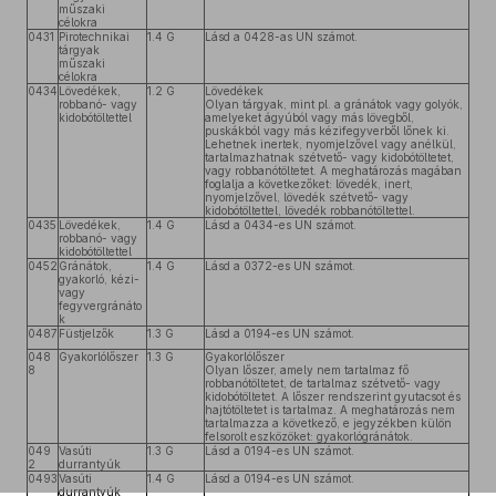
műszaki
célokra
0431
Pirotechnikai
1.4 G
Lásd a 0428-as UN számot.
tárgyak
műszaki
célokra
0434
Lövedékek,
1.2 G
Lövedékek
robbanó- vagy
Olyan tárgyak, mint pl. a gránátok vagy golyók,
kidobótöltettel
amelyeket ágyúból vagy más lövegből,
puskákból vagy más kézifegyverből lőnek ki.
Lehetnek inertek, nyomjelzővel vagy anélkül,
tartalmazhatnak szétvető- vagy kidobótöltetet,
vagy robbanótöltetet. A meghatározás magában
foglalja a következőket: lövedék, inert,
nyomjelzővel, lövedék szétvető- vagy
kidobótöltettel, lövedék robbanótöltettel.
0435
Lövedékek,
1.4 G
Lásd a 0434-es UN számot.
robbanó- vagy
kidobótöltettel
0452
Gránátok,
1.4 G
Lásd a 0372-es UN számot.
gyakorló, kézi-
vagy
fegyvergránáto
k
0487
Füstjelzők
1.3 G
Lásd a 0194-es UN számot.
048
Gyakorlólőszer
1.3 G
Gyakorlólőszer
8
Olyan lőszer, amely nem tartalmaz fő
robbanótöltetet, de tartalmaz szétvető- vagy
kidobótöltetet. A lőszer rendszerint gyutacsot és
hajtótöltetet is tartalmaz. A meghatározás nem
tartalmazza a következő, e jegyzékben külön
felsorolt eszközöket: gyakorlógránátok.
049
Vasúti
1.3 G
Lásd a 0194-es UN számot.
2
durrantyúk
0493
Vasúti
1.4 G
Lásd a 0194-es UN számot.
durrantyúk