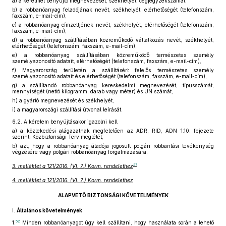
a)
a kérelmet benyújtó megnevezését, székhelyét, cégjegyzékszámát,
b)
a robbanóanyag feladójának nevét, székhelyét, elérhetőségét (telefonszám,
faxszám, e-mail-cím),
c)
a robbanóanyag címzettjének nevét, székhelyét, elérhetőségét (telefonszám,
faxszám, e-mail-cím),
d)
a robbanóanyag szállításában közreműködő vállalkozás nevét, székhelyét,
elérhetőségét (telefonszám, faxszám, e-mail-cím),
e)
a robbanóanyag szállításában közreműködő természetes személy
személyazonosító adatait, elérhetőségét (telefonszám, faxszám, e-mail-cím),
f)
Magyarország területén a szállításért felelős természetes személy
személyazonosító adatait és elérhetőségét (telefonszám, faxszám, e-mail-cím),
g)
a szállítandó robbanóanyag kereskedelmi megnevezését, típusszámát,
mennyiségét (nettó kilogramm, darab vagy méter) és UN számát,
h)
a gyártó megnevezését és székhelyét,
i)
a magyarországi szállítási útvonal leírását.
6.2.
A kérelem benyújtásakor igazolni kell
a)
a közlekedési alágazatnak megfelelően az ADR, RID, ADN 1.10. fejezete
szerinti Közbiztonsági Terv meglétét;
b)
azt, hogy a robbanóanyag átadója jogosult polgári robbantási tevékenység
végzésére vagy polgári robbanóanyag forgalmazására.
51
3. melléklet a 121/2016. (VI. 7.) Korm. rendelethez
4. melléklet a 121/2016. (VI. 7.) Korm. rendelethez
ALAPVETŐ BIZTONSÁGI KÖVETELMÉNYEK
I.
Általános követelmények
52
1.
Minden robbanóanyagot úgy kell szállítani, hogy használata során a lehető