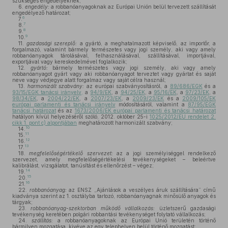
szükséges engedélyeknek;
6.
engedély:
a robbanóanyagoknak az Európai Unión belül tervezett szállítását
engedélyező határozat;
6
7.
7
8.
8
9.
9
10.
11.
gazdasági szereplő:
a gyártó, a meghatalmazott képviselő, az importőr, a
forgalmazó, valamint bármely természetes vagy jogi személy, aki vagy amely
robbanóanyagok tárolásával, felhasználásával, szállításával, importjával,
exportjával vagy kereskedelmével foglalkozik;
12.
gyártó:
bármely természetes vagy jogi személy, aki vagy amely
robbanóanyagot gyárt vagy aki robbanóanyagot terveztet vagy gyártat és saját
neve vagy védjegye alatt forgalmaz vagy saját célra használ;
13.
harmonizált szabvány:
az európai szabványosításról, a
89/686/EGK
és a
93/15/EGK tanácsi irányelv,
a
94/9/EK
, a
94/25/EK
, a
95/16/EK
, a
97/23/EK
, a
98/34/EK
, a
2004/22/EK
, a
2007/23/EK
, a
2009/23/EK
és a
2009/105/EK
európai parlamenti és tanácsi irányelv
módosításáról, valamint a
87/95/EGK
tanácsi határozat
és az
1673/2006/EK európai parlamenti és tanácsi határozat
hatályon kívül helyezéséről szóló, 2012. október 25-i
1025/2012/EU rendelet 2.
cikk 1. pont c) alpontjában
meghatározott harmonizált szabvány;
10
14.
11
15.
12
16.
13
17.
18.
megfelelőségértékelő szervezet:
az a jogi személyiséggel rendelkező
szervezet, amely megfelelőségértékelési tevékenységeket – beleértve
kalibrálást, vizsgálatot, tanúsítást és ellenőrzést – végez;
14
19.
15
20.
16
21.
22.
robbanóanyag:
az ENSZ „Ajánlások a veszélyes áruk szállítására” című
kiadványa szerint az 1. osztályba tartozó, robbanóanyagnak minősülő anyagok és
tárgyak;
23.
robbanóanyag-szektorban működő vállalkozás:
üzletszerű gazdasági
tevékenység keretében polgári robbantási tevékenységet folytató vállalkozás;
24.
szállítás:
a robbanóanyagoknak az Európai Unió területén történő
bármilyen mozgatása, kivéve az egy telephelyen belül történő mozgatást;