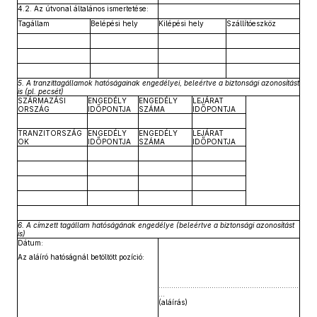
4.2. Az útvonal általános ismertetése:
Tagállam
Belépési hely
Kilépési hely
Szállítóeszköz
5. A tranzittagállamok hatóságainak engedélyei, beleértve a biztonsági azonosítást
is (pl. pecsét)
SZÁRMAZÁSI
ENGEDÉLY
ENGEDÉLY
LEJÁRAT
ORSZÁG
IDŐPONTJA
SZÁMA
IDŐPONTJA
TRANZITORSZÁG
ENGEDÉLY
ENGEDÉLY
LEJÁRAT
OK
IDŐPONTJA
SZÁMA
IDŐPONTJA
6. A címzett tagállam hatóságának engedélye (beleértve a biztonsági azonosítást
is)
Dátum:
Az aláíró hatóságnál betöltött pozíció:
..................................................................
...
(aláírás)