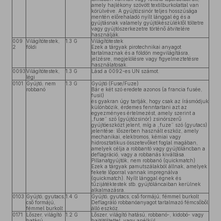
amely hajlékony szövött textilburkolattal van
körülvéve. A gyújtózsinór teljes hosszúsága
mentén előrehaladó nyílt lánggal ég és a
gyújtásnak valamely gyújtókészüléktől töltetre
vagy gyújtószerkezetre történő átvitelére
használják.
009
Világítótestek,
1.3 G
Világítótestek
2
földi
Ezek a tárgyak pirotechnikai anyagot
tartalmaznak és a földön megvilágításra,
jelzésre, megjelölésre vagy figyelmeztetésre
használatosak.
0093
Világítótestek,
1.3 G
Lásd a 0092-es UN számot.
légi
0101
Gyújtó, nem
1.3 G
Gyújtó (Fuse/Fuze)
robbanó
Bár e két szó eredete azonos (a francia fusée,
fusil)
és gyakran úgy tartják, hogy csak az írásmódjuk
különbözik, érdemes fenntartani azt az
egyezményes értelmezést, amely szerint a
„fuse” szó (gyújtózsinór) zsinórszerű
gyújtóeszközt jelent, míg a „fuze” szó (gyutacs)
jelentése: lőszerben használt eszköz, amely
mechanikai, elektromos, kémiai vagy
hidrosztatikus összetevőket foglal magában,
amelyek célja a robbantó vagy gyújtóláncban a
deflagráció, vagy a robbanás kiváltása.
Pillanatgyújtók, nem robbanó (quickmatch)
Ezek a tárgyak pamutszálakból állnak, amelyek
fekete lőporral vannak impregnálva
(quickmatch). Nyílt lánggal égnek és
tűzijátéktestek stb. gyújtóláncaiban kerülnek
alkalmazásra.
0103
Gyújtó, gyutacs,
1.4 G
Gyújtó, gyutacs, cső formájú, fémmel burkolt
cső formájú,
Deflagráló robbanóanyagot tartalmazó fémcsőből
fémmel burkolt
álló eszköz.
0171
Lőszer, világító
1.2 G
Lőszer, világító hatású, robbanó-, kidobó- vagy
hatású,
hajtótöltettel, vagy anélkül