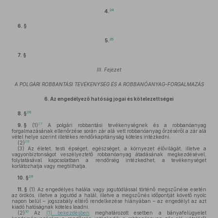
24
4.
6. §
25
5.
7. §
III. Fejezet
A POLGÁRI ROBBANTÁSI TEVÉKENYSÉG ÉS A ROBBANÓANYAG-FORGALMAZÁS
6.
Az engedélyező hatóság jogai és kötelezettségei
26
8. §
27
9. §
(1)
A polgári robbantási tevékenységnek és a robbanóanyag
forgalmazásának ellenőrzése során zár alá vett robbanóanyag őrzéséről a zár alá
vétel helye szerint illetékes rendőrkapitányság köteles intézkedni.
28
(2)
(3)
Az életet, testi épséget, egészséget, a környezet élővilágát, illetve a
vagyonbiztonságot veszélyeztető robbanóanyag átadásának megkezdésével,
folytatásával kapcsolatban a rendőrség intézkedhet, a tevékenységet
korlátozhatja vagy megtilthatja.
29
10. §
11. §
(1)
Az engedélyes halála vagy jogutódlással történő megszűnése esetén
az örökös, illetve a jogutód a halál, illetve a megszűnés időpontját követő nyolc
napon belül – jogszabály eltérő rendelkezése hiányában – az engedélyt az azt
kiadó hatóságnak köteles leadni.
30
(2)
Az
(1) bekezdésben
meghatározott esetben a bányafelügyelet