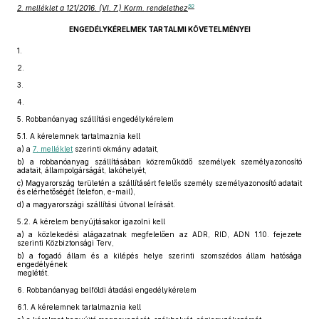
50
2. melléklet a 121/2016. (VI. 7.) Korm. rendelethez
ENGEDÉLYKÉRELMEK TARTALMI KÖVETELMÉNYEI
1.
2.
3.
4.
5.
Robbanóanyag szállítási engedélykérelem
5.1.
A kérelemnek tartalmaznia kell
a)
a
7. melléklet
szerinti okmány adatait,
b)
a robbanóanyag szállításában közreműködő személyek személyazonosító
adatait, állampolgárságát, lakóhelyét,
c)
Magyarország területén a szállításért felelős személy személyazonosító adatait
és elérhetőségét (telefon, e-mail),
d)
a magyarországi szállítási útvonal leírását.
5.2.
A kérelem benyújtásakor igazolni kell
a)
a közlekedési alágazatnak megfelelően az ADR, RID, ADN 1.10. fejezete
szerinti Közbiztonsági Terv,
b)
a fogadó állam és a kilépés helye szerinti szomszédos állam hatósága
engedélyének
meglétét.
6.
Robbanóanyag belföldi átadási engedélykérelem
6.1.
A kérelemnek tartalmaznia kell