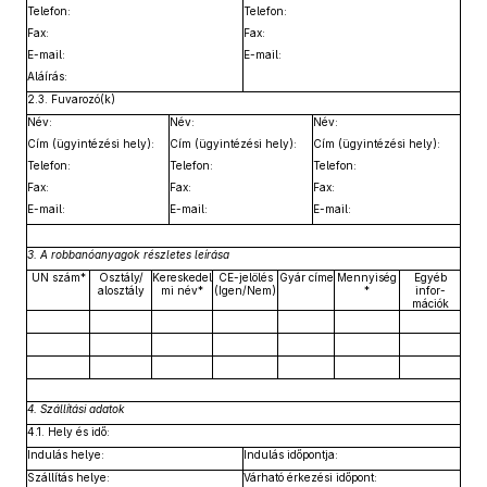
Telefon:
Telefon:
Fax:
Fax:
E-mail:
E-mail:
Aláírás:
2.3. Fuvarozó(k)
Név:
Név:
Név:
Cím (ügyintézési hely):
Cím (ügyintézési hely):
Cím (ügyintézési hely):
Telefon:
Telefon:
Telefon:
Fax:
Fax:
Fax:
E-mail:
E-mail:
E-mail:
3. A robbanóanyagok részletes leírása
UN szám*
Osztály/
Kereskedel
CE-jelölés
Gyár címe
Mennyiség
Egyéb
alosztály
mi név*
(Igen/Nem)
*
infor-
mációk
4. Szállítási adatok
4.1. Hely és idő:
Indulás helye:
Indulás időpontja:
Szállítás helye:
Várható érkezési időpont: