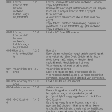
0018
Lőszer,
1.2 G
Lőszer, könnyeztető hatású, robbanó-, kidobó-
könnyeztető
vagy hajtótöltettel
hatású,
Könnyeztető anyagot tartalmazó lőszerek. Olyan
robbanó-,
lőszerek, amelyek könnyeztető anyagot
kidobó- vagy
tartalmaznak.
hajtótöltettel
A következő alkotórészekből is tartalmaznak
egyet
vagy többet: pirotechnikai anyag, hajtótöltet
gyutaccsal és indítótöltettel, gyújtók robbanó-
vagy kidobótöltettel.
0019
Lőszer,
1.3 G
Lásd a 0018-as UN számot.
könnyeztető
hatású,
robbanó-,
kidobó- vagy
hajtótöltettel
0039
Bombák,
1.2 G
Bombák
villanófénytöltet
Ezek olyan robbanóanyagot tartalmazó tárgyak,
tel
amelyeket légi járművekről dobnak le, hogy
rövid ideig ható, intenzív fényforrásul
szolgáljanak fényképészeti célokra.
Villanóanyag-töltetet tartalmaznak.
004
Villanófénypatr
1.1 G
Villanófénypatronok
9
onok
Ezek a tárgyak házból, gyújtóelemből és
villanóporkészletből állnak. Minden alkotórész
egyetlen, kilövésre kész tárggyá van egyesítve.
0050
Villanófénypatr
1.3 G
Lásd a 0049-es UN számot.
onok
0054
Jelzőpatronok
1.3 G
Jelzőpatronok
Ezek a tárgyak arra valók, hogy színes
fényjeleket vagy más jeleket adjanak
jelzőpisztolyból, vagy egyéb eszközből kilőve.
006
Gyújtózsinór
1.4 G
Gyújtózsinór
6
Ez a tárgy vagy fekete lőporral, vagy más
gyorsan égő pirotechnikai keverékkel bevont
textilszálakból készül, amely szálak hajlékony
tömlőben vannak vagy fekete lőporbélből áll,