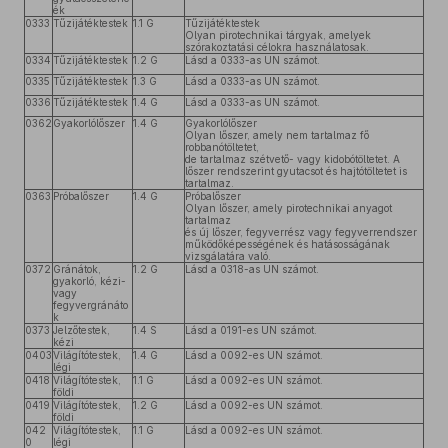
ék
0333
Tűzijátéktestek
1.1 G
Tűzijátéktestek
Olyan pirotechnikai tárgyak, amelyek
szórakoztatási célokra használatosak.
0334
Tűzijátéktestek
1.2 G
Lásd a 0333-as UN számot.
0335
Tűzijátéktestek
1.3 G
Lásd a 0333-as UN számot.
0336
Tűzijátéktestek
1.4 G
Lásd a 0333-as UN számot.
0362
Gyakorlólőszer
1.4 G
Gyakorlólőszer
Olyan lőszer, amely nem tartalmaz fő
robbanótöltetet,
de tartalmaz szétvető- vagy kidobótöltetet. A
lőszer rendszerint gyutacsot és hajtótöltetet is
tartalmaz.
0363
Próbalőszer
1.4 G
Próbalőszer
Olyan lőszer, amely pirotechnikai anyagot
tartalmaz
és új lőszer, fegyverrész vagy fegyverrendszer
működőképességének és hatásosságának
vizsgálatára való.
0372
Gránátok,
1.2 G
Lásd a 0318-as UN számot.
gyakorló, kézi-
vagy
fegyvergránáto
k
0373
Jelzőtestek,
1.4 S
Lásd a 0191-es UN számot.
kézi
0403
Világítótestek,
1.4 G
Lásd a 0092-es UN számot.
légi
0418
Világítótestek,
1.1 G
Lásd a 0092-es UN számot.
földi
0419
Világítótestek,
1.2 G
Lásd a 0092-es UN számot.
földi
042
Világítótestek,
1.1 G
Lásd a 0092-es UN számot.
0
légi