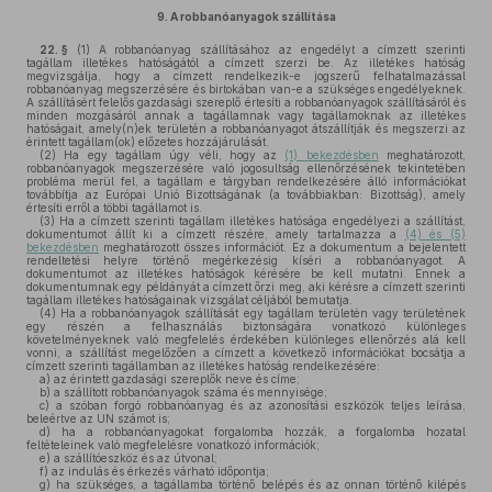
9.
A robbanóanyagok szállítása
22. §
(1)
A robbanóanyag szállításához az engedélyt a címzett szerinti
tagállam illetékes hatóságától a címzett szerzi be. Az illetékes hatóság
megvizsgálja, hogy a címzett rendelkezik-e jogszerű felhatalmazással
robbanóanyag megszerzésére és birtokában van-e a szükséges engedélyeknek.
A szállításért felelős gazdasági szereplő értesíti a robbanóanyagok szállításáról és
minden mozgásáról annak a tagállamnak vagy tagállamoknak az illetékes
hatóságait, amely(n)ek területén a robbanóanyagot átszállítják és megszerzi az
érintett tagállam(ok) előzetes hozzájárulását.
(2)
Ha egy tagállam úgy véli, hogy az
(1) bekezdésben
meghatározott,
robbanóanyagok megszerzésére való jogosultság ellenőrzésének tekintetében
probléma merül fel, a tagállam e tárgyban rendelkezésére álló információkat
továbbítja az Európai Unió Bizottságának (a továbbiakban: Bizottság), amely
értesíti erről a többi tagállamot is.
(3)
Ha a címzett szerinti tagállam illetékes hatósága engedélyezi a szállítást,
dokumentumot állít ki a címzett részére, amely tartalmazza a
(4) és (5)
bekezdésben
meghatározott összes információt. Ez a dokumentum a bejelentett
rendeltetési helyre történő megérkezésig kíséri a robbanóanyagot. A
dokumentumot az illetékes hatóságok kérésére be kell mutatni. Ennek a
dokumentumnak egy példányát a címzett őrzi meg, aki kérésre a címzett szerinti
tagállam illetékes hatóságainak vizsgálat céljából bemutatja.
(4)
Ha a robbanóanyagok szállítását egy tagállam területén vagy területének
egy részén a felhasználás biztonságára vonatkozó különleges
követelményeknek való megfelelés érdekében különleges ellenőrzés alá kell
vonni, a szállítást megelőzően a címzett a következő információkat bocsátja a
címzett szerinti tagállamban az illetékes hatóság rendelkezésére:
a)
az érintett gazdasági szereplők neve és címe;
b)
a szállított robbanóanyagok száma és mennyisége;
c)
a szóban forgó robbanóanyag és az azonosítási eszközök teljes leírása,
beleértve az UN számot is;
d)
ha a robbanóanyagokat forgalomba hozzák, a forgalomba hozatal
feltételeinek való megfelelésre vonatkozó információk;
e)
a szállítóeszköz és az útvonal;
f)
az indulás és érkezés várható időpontja;
g)
ha szükséges, a tagállamba történő belépés és az onnan történő kilépés