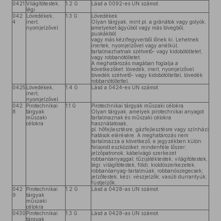
0421
Világítótestek,
1.2 G
Lásd a 0092-es UN számot.
légi
042
Lövedékek,
1.3 G
Lövedékek
4
inert,
Olyan tárgyak, mint pl. a gránátok vagy golyók,
nyomjelzővel
amelyeket ágyúból vagy más lövegből,
puskákból
vagy más kézifegyverből lőnek ki. Lehetnek
inertek, nyomjelzővel vagy anélkül,
tartalmazhatnak szétvető- vagy kidobótöltetet,
vagy robbanótöltetet.
A meghatározás magában foglalja a
következőket: lövedék, inert, nyomjelzővel
lövedék szétvető- vagy kidobótöltettel, lövedék
robbanótöltettel.
0425
Lövedékek,
1.4 G
Lásd a 0424-es UN számot.
inert,
nyomjelzővel
042
Pirotechnikai
1.1 G
Pirotechnikai tárgyak műszaki célokra
8
tárgyak
Olyan tárgyak, amelyek pirotechnikai anyagot
műszaki
tartalmaznak és műszaki célokra
célokra
használatosak,
pl. hőfejlesztésre, gázfejlesztésre vagy színházi
hatások elérésére. A meghatározás nem
tartalmazza a következő, e jegyzékben külön
felsorolt eszközöket: mindenféle lőszer;
jelzőpatronok; kábelvágó szerkezet
robbanóanyaggal; tűzijátéktestek; világítótestek,
légi; világítótestek, földi; kioldószerkezetek,
robbanóanyag-tartalmúak; robbanószegecsek;
jelzőtestek, kézi; vészjelzők; vasúti durrantyúk;
füstjelzők.
042
Pirotechnikai
1.2 G
Lásd a 0428-as UN számot.
9
tárgyak
műszaki
célokra
0430
Pirotechnikai
1.3 G
Lásd a 0428-as UN számot.
tárgyak