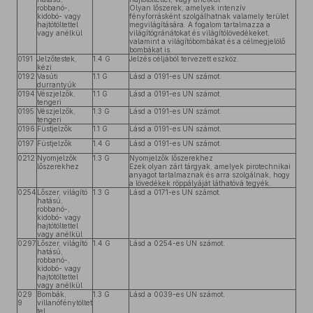
robbanó-,
Olyan lőszerek, amelyek intenzív
kidobó- vagy
fényforrásként szolgálhatnak valamely terület
hajtótöltettel
megvilágítására. A fogalom tartalmazza a
vagy anélkül
világítógránátokat és világítólövedékeket,
valamint a világítóbombákat és a célmegjelölő
bombákat is.
0191
Jelzőtestek,
1.4 G
Jelzés céljából tervezett eszköz.
kézi
0192
Vasúti
1.1 G
Lásd a 0191-es UN számot.
durrantyúk
0194
Vészjelzők,
1.1 G
Lásd a 0191-es UN számot.
tengeri
0195
Vészjelzők,
1.3 G
Lásd a 0191-es UN számot.
tengeri
0196
Füstjelzők
1.1 G
Lásd a 0191-es UN számot.
0197
Füstjelzők
1.4 G
Lásd a 0191-es UN számot.
0212
Nyomjelzők
1.3 G
Nyomjelzők lőszerekhez
lőszerekhez
Ezek olyan zárt tárgyak, amelyek pirotechnikai
anyagot tartalmaznak és arra szolgálnak, hogy
a lövedékek röppályáját láthatóvá tegyék.
0254
Lőszer, világító
1.3 G
Lásd a 0171-es UN számot.
hatású,
robbanó-,
kidobó- vagy
hajtótöltettel
vagy anélkül
0297
Lőszer, világító
1.4 G
Lásd a 0254-es UN számot.
hatású,
robbanó-,
kidobó- vagy
hajtótöltettel
vagy anélkül
029
Bombák,
1.3 G
Lásd a 0039-es UN számot.
9
villanófénytöltet
tel