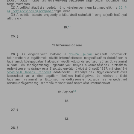
jogosult polgári robbantási tevékenység végzésére vagy polgári robbanóanyag
forgalmazására.
(2)
A belföldi átadási engedély iránti kérelemben nem kell megjelölni a
22. §
(4) bekezdésének g) pontjában
foglaltakat.
(3)
A belföldi átadási engedély a kiállítástól számított 1 évig terjedő hatállyal
állítható ki.
37
10.
25. §
11.
Információcsere
26. §
Az engedélyező hatóság a
22–24. §-ban
rögzített információk
tekintetében a tagállamok közötti információcsere megvalósulása érdekében a
tagállamok közigazgatási hatóságai közötti kölcsönös segítségnyújtásról, valamint
a vám- és mezőgazdasági jogszabályok helyes alkalmazásának biztosítása
érdekében e hatóságok és a Bizottság együttműködéséről szóló 1997. március 13-i
515/97/EK tanácsi rendelet
adatvédelmi szabályainak figyelembevételével
kapcsolatot tart a többi tagállam illetékes hatóságaival, és kérésre a többi
tagállam, valamint a Bizottság rendelkezésére bocsátja az engedéllyel
rendelkező gazdasági szereplőkre vonatkozó naprakész információkat.
38
IV. Fejezet
12.
27. §
13.
28. §