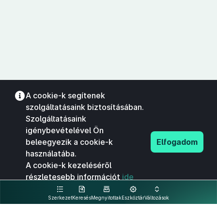
A cookie-k segítenek
szolgáltatásaink biztosításában.
Szolgáltatásaink
igénybevételével Ön
beleegyezik a cookie-k
Elfogadom
használatába.
A cookie-k kezeléséről
részletesebb információt
ide
kattintva olvashat.
Szerkezet
Keresés
Megnyitottak
Eszköztár
Változások