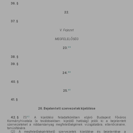
36. §
22.
37. §
V. Fejezet
MEGFELELŐSÉG
39
23.
38. §
39. §
40
24.
40. §
41
25.
41. §
26.
Bejelentett szervezetek kijelölése
42
42. §
(1)
A kijelölési feladatkörében eljáró Budapest Főváros
Kormányhivatala (a továbbiakban: kijelölő hatóság) jelöli ki a bejelentett
szervezeteket a robbanóanyag megfelelőségének vizsgálatára, ellenőrzésére,
tanúsítására.
(2)
A megfelelőségértékelő szervezetek kijelölése és bejelentése a