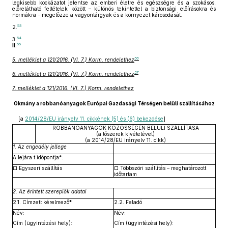
legkisebb kockázatot jelentse az emberi életre és egészségre és a szokásos,
előrelátható feltételek között – különös tekintettel a biztonsági előírásokra és
normákra – megelőzze a vagyontárgyak és a környezet károsodását.
53
2.
54
3.
55
II.
56
5. melléklet a 121/2016. (VI. 7.) Korm. rendelethez
57
6. melléklet a 121/2016. (VI. 7.) Korm. rendelethez
7. melléklet a 121/2016. (VI. 7.) Korm. rendelethez
Okmány a robbanóanyagok Európai Gazdasági Térségen belüli szállításához
[a
2014/28/EU irányelv 11. cikkének (5) és (6) bekezdése
]
ROBBANÓANYAGOK KÖZŐSSÉGEN BELÜLI SZÁLLÍTÁSA
(a lőszerek kivételével)
(a 2014/28/EU irányelv 11. cikk)
1. Az engedély jellege
A lejára t időpontja*:
□ Egyszeri szállítás
□ Többszöri szállítás – meghatározott
időtartam
2. Az érintett szereplők adatai
2.1. Címzett kérelmező*
2.2. Feladó
Név:
Név:
Cím (ügyintézési hely):
Cím (ügyintézési hely):