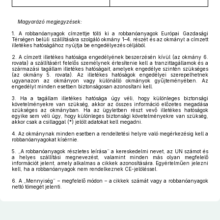
Magyarázó megjegyzések:
1.
A robbanóanyagok címzettje tölti ki a robbanóanyagok Európai Gazdasági
Térségen belüli szállítására szolgáló okmány 1–4
.
részét és az okmányt a címzett
illetékes hatóságához nyújtja be engedélyezés céljából.
2.
A címzett illetékes hatósága engedélyének beszerzésén kívül (az okmány 6.
rovata) a szállításért felelős személynek értesítenie kell a tranzittagállamok és a
származási tagállam illetékes hatóságait, amelyek engedélye szintén szükséges
(az okmány 5. rovata). Az illetékes hatóságok engedélyei szerepelhetnek
ugyanazon az okmányon vagy különálló okmányok gyűjteményében. Az
engedélyt minden esetben biztonságosan azonosítani kell.
3.
Ha a tagállam illetékes hatósága úgy véli, hogy különleges biztonsági
követelményekre van szükség, akkor az összes információ előzetes megadása
szükséges az okmányban. Ha az ügyletben részt vevő illetékes hatóságok
egyike sem véli úgy, hogy különleges biztonsági követelményekre van szükség,
akkor csak a csillaggal (*) jelölt adatokat kell megadni.
4.
Az okmánynak minden esetben a rendeltetési helyre való megérkezésig kell a
robbanóanyagokat kísérnie.
5.
„A robbanóanyagok részletes leírása” a kereskedelmi nevet, az UN számot és
a helyes szállítási megnevezést, valamint minden más olyan megfelelő
információt jelent, amely alkalmas a cikkek azonosítására. Egyértelműen jelezni
kell, ha a robbanóanyagok nem rendelkeznek CE-jelöléssel.
6.
A „Mennyiség” – megfelelő módon – a cikkek számát vagy a robbanóanyagok
nettó tömegét jelenti.