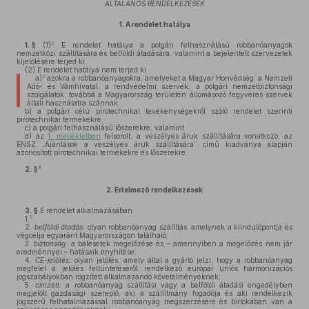
ÁLTALÁNOS RENDELKEZÉSEK
1.
A rendelet hatálya
2
1. §
(1)
E rendelet hatálya a polgári felhasználású robbanóanyagok
nemzetközi szállítására és belföldi átadására, valamint a bejelentett szervezetek
kijelölésére terjed ki.
(2)
E rendelet hatálya nem terjed ki
3
a)
azokra a robbanóanyagokra, amelyeket a Magyar Honvédség, a Nemzeti
Adó- és Vámhivatal, a rendvédelmi szervek, a polgári nemzetbiztonsági
szolgálatok, továbbá a Magyarország területén állomásozó fegyveres szervek
általi használatra szánnak,
b)
a polgári célú pirotechnikai tevékenységekről szóló rendelet szerinti
pirotechnikai termékekre,
c)
a polgári felhasználású lőszerekre, valamint
d)
az
1. mellékletben
felsorolt, a veszélyes áruk szállítására vonatkozó, az
ENSZ „Ajánlások a veszélyes áruk szállítására” című kiadványa alapján
azonosított pirotechnikai termékekre és lőszerekre.
4
2. §
2.
Értelmező rendelkezések
3. §
E rendelet alkalmazásában:
5
1.
2.
belföldi átadás:
olyan robbanóanyag szállítás, amelynek a kiindulópontja és
végcélja egyaránt Magyarországon található;
3.
biztonság:
a balesetek megelőzése és – amennyiben a megelőzés nem jár
eredménnyel – hatásaik enyhítése;
4.
CE-jelölés:
olyan jelölés, amely által a gyártó jelzi, hogy a robbanóanyag
megfelel a jelölés feltüntetéséről rendelkező európai uniós harmonizációs
jogszabályokban rögzített alkalmazandó követelményeknek;
5.
címzett:
a robbanóanyag szállítási vagy a belföldi átadási engedélyben
megjelölt gazdasági szereplő, aki a szállítmány fogadója és aki rendelkezik
jogszerű felhatalmazással robbanóanyag megszerzésére és birtokában van a