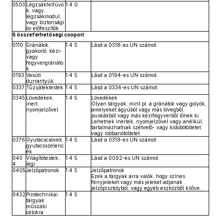
0503
Légzsákfelfúvó
1.4 G
k, vagy
légzsákmodul,
vagy biztonsági
öv előfeszítők
S összeférhetőségi csoport
0110
Gránátok,
1.4 S
Lásd a 0318-as UN számot.
gyakorló, kézi-
vagy
fegyvergránáto
k
0193
Vasúti
1.4 S
Lásd a 0194-es UN számot.
durrantyúk
0337
Tűzijátéktestek
1.4 S
Lásd a 0334-es UN számot.
0345
Lövedékek,
1.4 S
Lövedékek
inert,
Olyan tárgyak, mint pl. a gránátok vagy golyók,
nyomjelzővel
amelyeket ágyúból vagy más lövegből,
puskákból vagy más kézifegyverből lőnek ki.
Lehetnek inertek, nyomjelzővel vagy anélkül,
tartalmazhatnak szétvető- vagy kidobótöltetet,
vagy robbanótöltetet.
0376
Gyutacscsövek,
1.4 S
Lásd a 0319-es UN számot.
gyutacsszelenc
ék
040
Világítótestek,
1.4 S
Lásd a 0092-es UN számot.
4
légi
0405
Jelzőpatronok
1.4 S
Jelzőpatronok
Ezek a tárgyak arra valók, hogy színes
fényjeleket vagy más jeleket adjanak
jelzőpisztolyból, vagy egyéb eszközből kilőve.
0432
Pirotechnikai
1.4 S
tárgyak
műszaki
célokra