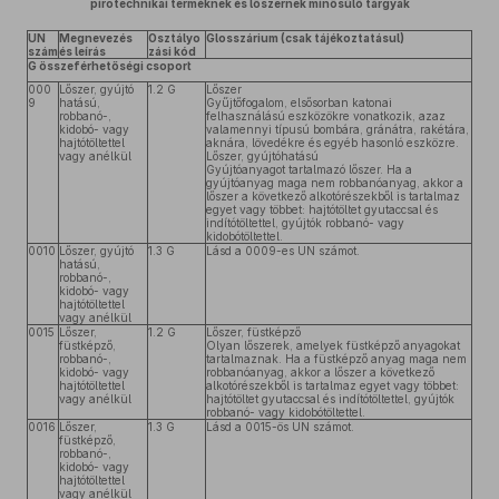
pirotechnikai terméknek és lőszernek minősülő tárgyak
UN
Megnevezés
Osztályo
Glosszárium (csak tájékoztatásul)
szám
és leírás
zási kód
G összeférhetőségi csoport
000
Lőszer, gyújtó
1.2 G
Lőszer
9
hatású,
Gyűjtőfogalom, elsősorban katonai
robbanó-,
felhasználású eszközökre vonatkozik, azaz
kidobó- vagy
valamennyi típusú bombára, gránátra, rakétára,
hajtótöltettel
aknára, lövedékre és egyéb hasonló eszközre.
vagy anélkül
Lőszer, gyújtóhatású
Gyújtóanyagot tartalmazó lőszer. Ha a
gyújtóanyag maga nem robbanóanyag, akkor a
lőszer a következő alkotórészekből is tartalmaz
egyet vagy többet: hajtótöltet gyutaccsal és
indítótöltettel, gyújtók robbanó- vagy
kidobótöltettel.
0010
Lőszer, gyújtó
1.3 G
Lásd a 0009-es UN számot.
hatású,
robbanó-,
kidobó- vagy
hajtótöltettel
vagy anélkül
0015
Lőszer,
1.2 G
Lőszer, füstképző
füstképző,
Olyan lőszerek, amelyek füstképző anyagokat
robbanó-,
tartalmaznak. Ha a füstképző anyag maga nem
kidobó- vagy
robbanóanyag, akkor a lőszer a következő
hajtótöltettel
alkotórészekből is tartalmaz egyet vagy többet:
vagy anélkül
hajtótöltet gyutaccsal és indítótöltettel, gyújtók
robbanó- vagy kidobótöltettel.
0016
Lőszer,
1.3 G
Lásd a 0015-ös UN számot.
füstképző,
robbanó-,
kidobó- vagy
hajtótöltettel
vagy anélkül