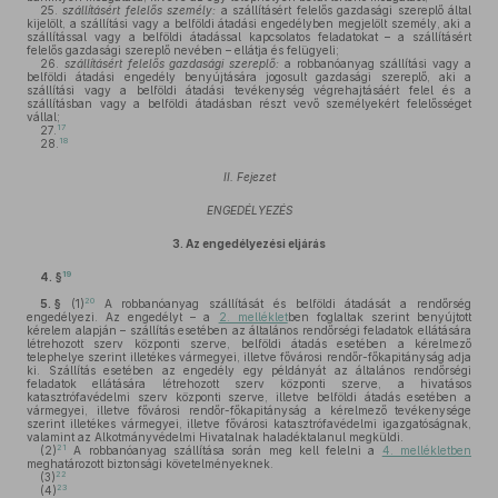
25.
szállításért felelős személy:
a szállításért felelős gazdasági szereplő által
kijelölt, a szállítási vagy a belföldi átadási engedélyben megjelölt személy, aki a
szállítással vagy a belföldi átadással kapcsolatos feladatokat – a szállításért
felelős gazdasági szereplő nevében – ellátja és felügyeli;
26.
szállításért felelős gazdasági szereplő:
a robbanóanyag szállítási vagy a
belföldi átadási engedély benyújtására jogosult gazdasági szereplő, aki a
szállítási vagy a belföldi átadási tevékenység végrehajtásáért felel és a
szállításban vagy a belföldi átadásban részt vevő személyekért felelősséget
vállal;
17
27.
18
28.
II. Fejezet
ENGEDÉLYEZÉS
3.
Az engedélyezési eljárás
19
4. §
20
5. §
(1)
A robbanóanyag szállítását és belföldi átadását a rendőrség
engedélyezi. Az engedélyt – a
2. melléklet
ben foglaltak szerint benyújtott
kérelem alapján – szállítás esetében az általános rendőrségi feladatok ellátására
létrehozott szerv központi szerve, belföldi átadás esetében a kérelmező
telephelye szerint illetékes vármegyei, illetve fővárosi rendőr-főkapitányság adja
ki. Szállítás esetében az engedély egy példányát az általános rendőrségi
feladatok ellátására létrehozott szerv központi szerve, a hivatásos
katasztrófavédelmi szerv központi szerve, illetve belföldi átadás esetében a
vármegyei, illetve fővárosi rendőr-főkapitányság a kérelmező tevékenysége
szerint illetékes vármegyei, illetve fővárosi katasztrófavédelmi igazgatóságnak,
valamint az Alkotmányvédelmi Hivatalnak haladéktalanul megküldi.
21
(2)
A robbanóanyag szállítása során meg kell felelni a
4. mellékletben
meghatározott biztonsági követelményeknek.
22
(3)
23
(4)