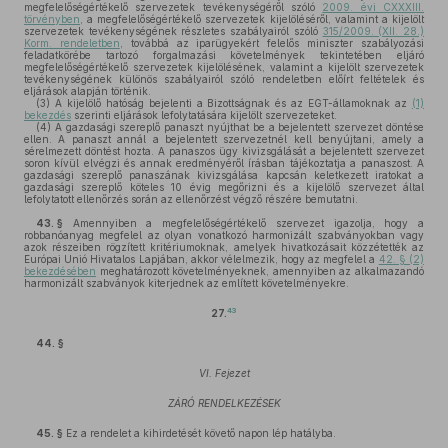
megfelelőségértékelő szervezetek tevékenységéről szóló
2009. évi CXXXIII.
törvényben
, a megfelelőségértékelő szervezetek kijelöléséről, valamint a kijelölt
szervezetek tevékenységének részletes szabályairól szóló
315/2009. (XII. 28.)
Korm. rendeletben
, továbbá az iparügyekért felelős miniszter szabályozási
feladatkörébe tartozó forgalmazási követelmények tekintetében eljáró
megfelelőségértékelő szervezetek kijelölésének, valamint a kijelölt szervezetek
tevékenységének különös szabályairól szóló rendeletben előírt feltételek és
eljárások alapján történik.
(3)
A kijelölő hatóság bejelenti a Bizottságnak és az EGT-államoknak az
(1)
bekezdés
szerinti eljárások lefolytatására kijelölt szervezeteket.
(4)
A gazdasági szereplő panaszt nyújthat be a bejelentett szervezet döntése
ellen. A panaszt annál a bejelentett szervezetnél kell benyújtani, amely a
sérelmezett döntést hozta. A panaszos ügy kivizsgálását a bejelentett szervezet
soron kívül elvégzi és annak eredményéről írásban tájékoztatja a panaszost. A
gazdasági szereplő panaszának kivizsgálása kapcsán keletkezett iratokat a
gazdasági szereplő köteles 10 évig megőrizni és a kijelölő szervezet által
lefolytatott ellenőrzés során az ellenőrzést végző részére bemutatni.
43. §
Amennyiben a megfelelőségértékelő szervezet igazolja, hogy a
robbanóanyag megfelel az olyan vonatkozó harmonizált szabványokban vagy
azok részeiben rögzített kritériumoknak, amelyek hivatkozásait közzétették az
Európai Unió Hivatalos Lapjában, akkor vélelmezik, hogy az megfelel a
42. § (2)
bekezdésében
meghatározott követelményeknek, amennyiben az alkalmazandó
harmonizált szabványok kiterjednek az említett követelményekre.
43
27.
44. §
VI. Fejezet
ZÁRÓ RENDELKEZÉSEK
45. §
Ez a rendelet a kihirdetését követő napon lép hatályba.