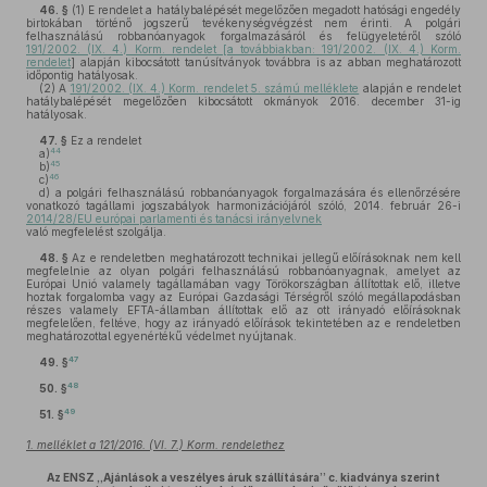
46. §
(1)
E rendelet a hatálybalépését megelőzően megadott hatósági engedély
birtokában történő jogszerű tevékenységvégzést nem érinti. A polgári
felhasználású robbanóanyagok forgalmazásáról és felügyeletéről szóló
191/2002. (IX. 4.) Korm. rendelet [a továbbiakban: 191/2002. (IX. 4.) Korm.
rendelet
] alapján kibocsátott tanúsítványok továbbra is az abban meghatározott
időpontig hatályosak.
(2)
A
191/2002. (IX. 4.) Korm. rendelet 5. számú melléklete
alapján e rendelet
hatálybalépését megelőzően kibocsátott okmányok 2016. december 31-ig
hatályosak.
47. §
Ez a rendelet
44
a)
45
b)
46
c)
d)
a polgári felhasználású robbanóanyagok forgalmazására és ellenőrzésére
vonatkozó tagállami jogszabályok harmonizációjáról szóló, 2014. február 26-i
2014/28/EU európai parlamenti és tanácsi irányelvnek
való megfelelést szolgálja.
48. §
Az e rendeletben meghatározott technikai jellegű előírásoknak nem kell
megfelelnie az olyan polgári felhasználású robbanóanyagnak, amelyet az
Európai Unió valamely tagállamában vagy Törökországban állítottak elő, illetve
hoztak forgalomba vagy az Európai Gazdasági Térségről szóló megállapodásban
részes valamely EFTA-államban állítottak elő az ott irányadó előírásoknak
megfelelően, feltéve, hogy az irányadó előírások tekintetében az e rendeletben
meghatározottal egyenértékű védelmet nyújtanak.
47
49. §
48
50. §
49
51. §
1. melléklet a 121/2016. (VI. 7.) Korm. rendelethez
Az ENSZ „Ajánlások a veszélyes áruk szállítására” c. kiadványa szerint