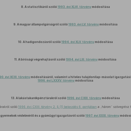
8.
A statisztikáról szóló
1993. évi XLVI. törvény
módosítása
9.
A magyar állampolgárságról szóló
1993. évi LV. törvény
módosítása
10.
A hadigondozásról szóló
1994. évi XLV. törvény
módosítása
11.
A bírósági végrehajtásról szóló
1994. évi LIII. törvény
módosítása
90. évi XCIII. törvény
módosításáról, valamint a hiteles tulajdonilap-másolat igazgatási 
1996. évi LXXXV. törvény
módosítása
13.
A lakástakarékpénztárakról szóló
1996. évi CXIII. törvény
módosítása
rakról szóló
1996. évi CXIII. törvény 2. § (1) bekezdés 6. pontjában
a „három” szövegrész h
 gyermekek védelméről és a gyámügyi igazgatásról szóló
1997. évi XXXI. törvény
módosí