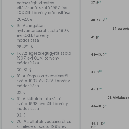
egészségbiztosítás
29
37. §
ellátásairól szóló 1997. évi
LXXXIII. törvény módosítása
26–27. §
30
38–40. §
16. Az ingatlan-
24.
Az egé
nyilvántartásról szóló 1997.
évi CXLI. törvény
31
41. §
módosítása
28–29. §
17. Az egészségügyről szóló
32
42–43. §
1997. évi CLIV. törvény
módosítása
30–31. §
33
44. §
18. A fogyasztóvédelemről
szóló 1997. évi CLV. törvény
módosítása
34
45. §
32. §
28.
A közigazg
19. A külföldre utazásról
szóló 1998. évi XII. törvény
35
46–48. §
módosítása
33. §
20. Az állatok védelméről és
36
49. §
(1)
kíméletéről szóló 1998. évi
37
(2)