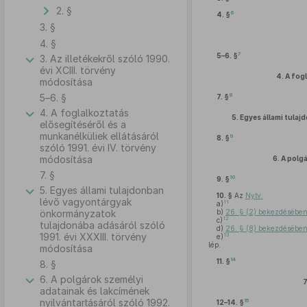
2. §
6
4. §
3. §
4. §
7
5–6. §
3. Az illetékekről szóló 1990.
évi XCIII. törvény
4.
A fogl
módosítása
5–6. §
8
7. §
4. A foglalkoztatás
5.
Egyes állami tula
elősegítéséről és a
munkanélküliek ellátásáról
9
8. §
szóló 1991. évi IV. törvény
módosítása
6.
A polgá
7. §
10
9. §
5. Egyes állami tulajdonban
10. §
Az
Nytv.
lévő vagyontárgyak
11
a)
önkormányzatok
b)
26. § (2) bekezdésébe
12
c)
tulajdonába adásáról szóló
d)
26. § (8) bekezdésébe
1991. évi XXXIII. törvény
13
e)
lép.
módosítása
14
11. §
8. §
6. A polgárok személyi
7
adatainak és lakcímének
nyilvántartásáról szóló 1992.
15
12–14. §