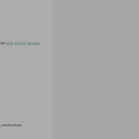
zóló
2011. évi CVI. törvény
ny
módosítása