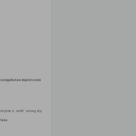
szolgáltatási díjáról szóló
elyébe a „kettő” szöveg lép.
tása