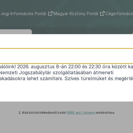
Jogi Információs Portál
Magyar Közlöny Portál
Céginformáció
2016. évi CXXVII. törvény
nálóink! 2026. augusztus 8-án 22:00 és 22:30 óra között ka
si bürokráciacsökkentést érintő egyes törvények
Nemzeti Jogszabálytár szolgáltatásában átmeneti
Hatályos: 2017. 07. 01. – 2017. 07. 01.
kadásokra lehet számítani. Szíves türelmüket és megért
1.
A jogtanácsosi tevékenységről szóló
1983. évi 3. törvényerejű rendelet
módosítása
2.
A közúti közlekedésről szóló
1988. évi I. törvény
módosítása