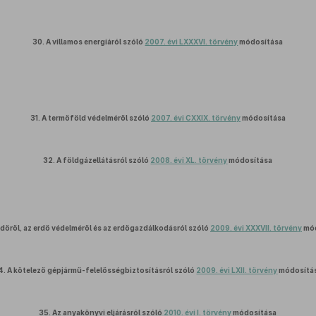
30.
A villamos energiáról szóló
2007. évi LXXXVI. törvény
módosítása
31.
A termőföld védelméről szóló
2007. évi CXXIX. törvény
módosítása
32.
A földgázellátásról szóló
2008. évi XL. törvény
módosítása
rdőről, az erdő védelméről és az erdőgazdálkodásról szóló
2009. évi XXXVII. törvény
mód
4.
A kötelező gépjármű-felelősségbiztosításról szóló
2009. évi LXII. törvény
módosítá
35.
Az anyakönyvi eljárásról szóló
2010. évi I. törvény
módosítása