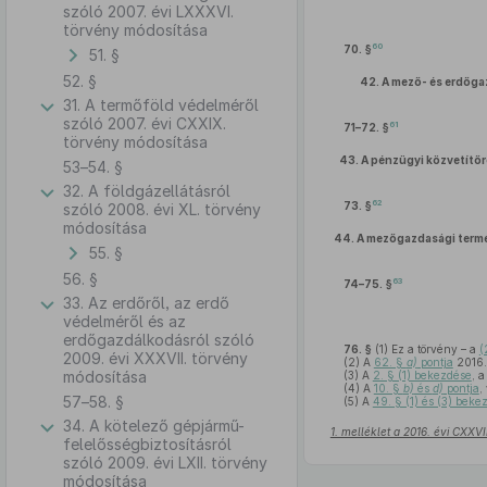
szóló 2007. évi LXXXVI.
törvény módosítása
60
70. §
51. §
52. §
42.
A mező- és erdőga
31. A termőföld védelméről
szóló 2007. évi CXXIX.
61
71–72. §
törvény módosítása
43.
A pénzügyi közvetítőr
53–54. §
32. A földgázellátásról
62
73. §
szóló 2008. évi XL. törvény
módosítása
44.
A mezőgazdasági termék
55. §
56. §
63
74–75. §
33. Az erdőről, az erdő
védelméről és az
erdőgazdálkodásról szóló
76. §
(1)
Ez a törvény – a
(
2009. évi XXXVII. törvény
(2)
A
62. §
a)
pontja
2016.
módosítása
(3)
A
2. § (1) bekezdése
, 
(4)
A
10. §
b)
és
d)
pontja
,
57–58. §
(5)
A
49. § (1) és (3) beke
34. A kötelező gépjármű-
1. melléklet a 2016. évi CXXV
felelősségbiztosításról
szóló 2009. évi LXII. törvény
módosítása