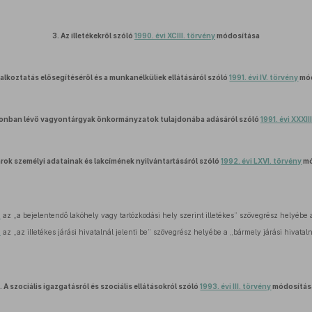
3.
Az illetékekről szóló
1990. évi XCIII. törvény
módosítása
alkoztatás elősegítéséről és a munkanélküliek ellátásáról szóló
1991. évi IV. törvény
mód
jdonban lévő vagyontárgyak önkormányzatok tulajdonába adásáról szóló
1991. évi XXXII
rok személyi adatainak és lakcímének nyilvántartásáról szóló
1992. évi LXVI. törvény
mó
n
az „a bejelentendő lakóhely vagy tartózkodási hely szerint illetékes” szövegrész helyébe
n
az „az illetékes járási hivatalnál jelenti be” szövegrész helyébe a „bármely járási hivatal
.
A szociális igazgatásról és szociális ellátásokról szóló
1993. évi III. törvény
módosítás