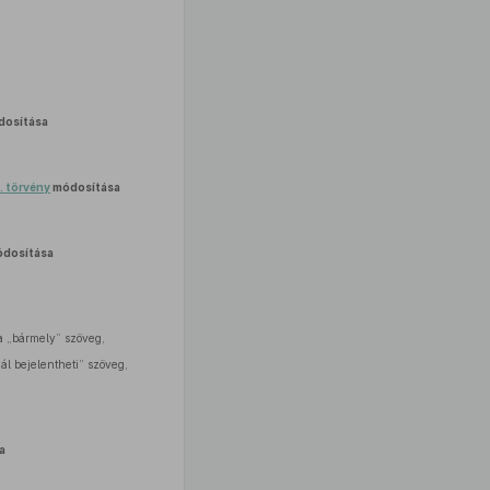
osítása
I. törvény
módosítása
dosítása
 a „bármely” szöveg,
nál bejelentheti” szöveg,
a