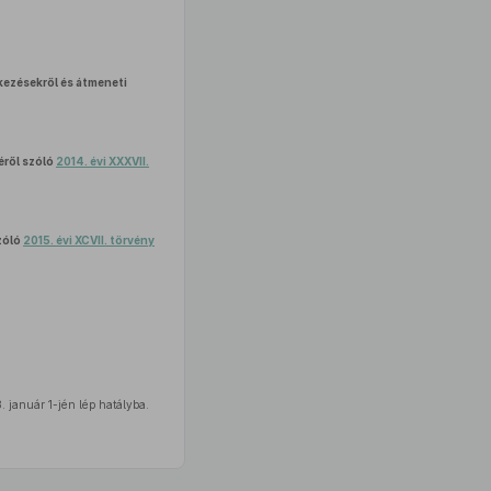
ezésekről és átmeneti
éről szóló
2014. évi XXXVII.
zóló
2015. évi XCVII. törvény
 január 1-jén lép hatályba.