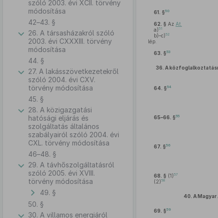
szóló 2003. évi XCII. törvény
módosítása
50
61. §
42–43. §
62. §
Az
At.
51
a)
26. A társasházakról szóló
52
b)–c)
2003. évi CXXXIII. törvény
lép.
módosítása
53
63. §
44. §
36.
A közfoglalkoztatás
27. A lakásszövetkezetekről
szóló 2004. évi CXV.
törvény módosítása
54
64. §
45. §
28. A közigazgatási
55
hatósági eljárás és
65–66. §
szolgáltatás általános
szabályairól szóló 2004. évi
CXL. törvény módosítása
56
67. §
46–48. §
29. A távhőszolgáltatásról
szóló 2005. évi XVIII.
57
68. §
(1)
törvény módosítása
58
(2)
49. §
40.
A Magyar 
50. §
59
69. §
30. A villamos energiáról