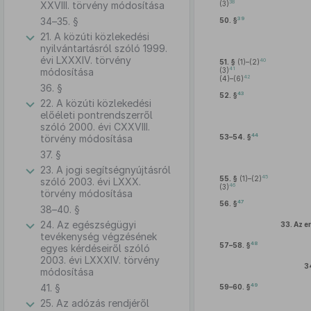
38
XXVIII. törvény módosítása
(3)
34–35. §
39
50. §
21. A közúti közlekedési
nyilvántartásról szóló 1999.
évi LXXXIV. törvény
40
51. §
(1)–(2)
41
módosítása
(3)
42
(4)–(6)
36. §
43
52. §
22. A közúti közlekedési
előéleti pontrendszerről
szóló 2000. évi CXXVIII.
44
törvény módosítása
53–54. §
37. §
23. A jogi segítségnyújtásról
45
55. §
(1)–(2)
szóló 2003. évi LXXX.
46
(3)
törvény módosítása
47
56. §
38–40. §
24. Az egészségügyi
33.
Az e
tevékenység végzésének
48
57–58. §
egyes kérdéseiről szóló
2003. évi LXXXIV. törvény
3
módosítása
41. §
49
59–60. §
25. Az adózás rendjéről