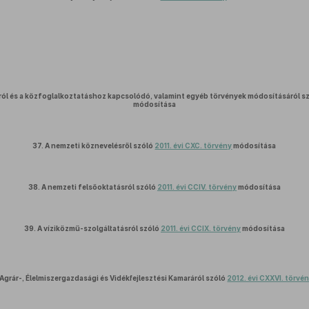
ról és a közfoglalkoztatáshoz kapcsolódó, valamint egyéb törvények módosításáról s
módosítása
37.
A nemzeti köznevelésről szóló
2011. évi CXC. törvény
módosítása
38.
A nemzeti felsőoktatásról szóló
2011. évi CCIV. törvény
módosítása
39.
A víziközmű-szolgáltatásról szóló
2011. évi CCIX. törvény
módosítása
Agrár-, Élelmiszergazdasági és Vidékfejlesztési Kamaráról szóló
2012. évi CXXVI. törvé