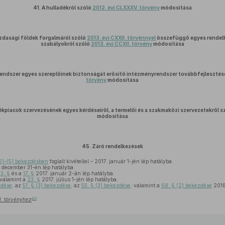
41.
A hulladékról szóló
2012. évi CLXXXV. törvény
módosítása
zdasági földek forgalmáról szóló
2013. évi CXXII. törvénnyel
összefüggő egyes rendelk
szabályokról szóló
2013. évi CCXII. törvény
módosítása
endszer egyes szereplőinek biztonságát erősítő intézményrendszer továbbfejlesztés
törvény
módosítása
piacok szervezésének egyes kérdéseiről, a termelői és a szakmaközi szervezetekről s
módosítása
45.
Záró rendelkezések
2)–(5) bekezdésben
foglalt kivétellel – 2017. január 1-jén lép hatályba.
 december 31-én lép hatályba.
a
3. §
és a
17. §
2017. január 2-án lép hatályba.
 valamint a
23. §
2017. július 1-jén lép hatályba.
zdése
, az
51. § (3) bekezdése
, az
55. § (3) bekezdése
, valamint a
68. § (2) bekezdése
2018.
64
II. törvényhez