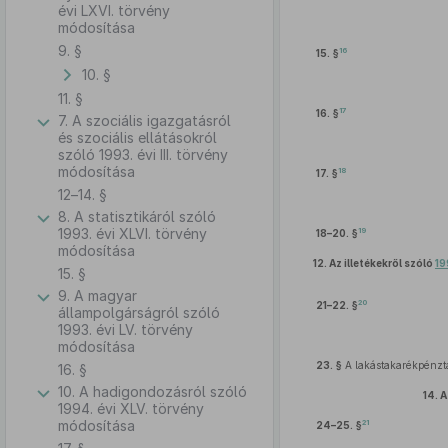
évi LXVI. törvény
módosítása
9. §
16
15. §
10. §
11. §
17
16. §
7. A szociális igazgatásról
és szociális ellátásokról
szóló 1993. évi III. törvény
módosítása
18
17. §
12–14. §
8. A statisztikáról szóló
1993. évi XLVI. törvény
19
18–20. §
módosítása
12.
Az illetékekről szóló
19
15. §
9. A magyar
20
21–22. §
állampolgárságról szóló
1993. évi LV. törvény
módosítása
23. §
A lakástakarékpénztá
16. §
10. A hadigondozásról szóló
14.
A
1994. évi XLV. törvény
módosítása
21
24–25. §