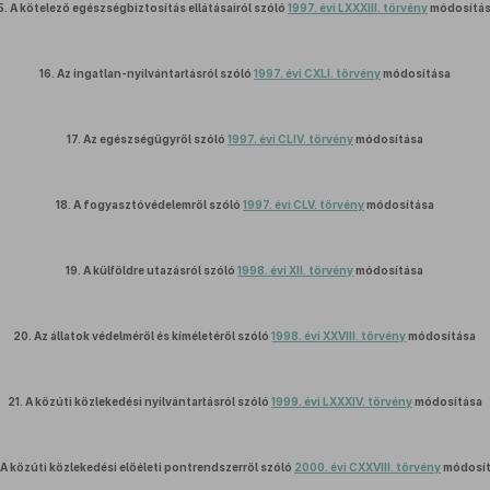
5.
A kötelező egészségbiztosítás ellátásairól szóló
1997. évi LXXXIII. törvény
módosítá
16.
Az ingatlan-nyilvántartásról szóló
1997. évi CXLI. törvény
módosítása
17.
Az egészségügyről szóló
1997. évi CLIV. törvény
módosítása
18.
A fogyasztóvédelemről szóló
1997. évi CLV. törvény
módosítása
19.
A külföldre utazásról szóló
1998. évi XII. törvény
módosítása
20.
Az állatok védelméről és kíméletéről szóló
1998. évi XXVIII. törvény
módosítása
21.
A közúti közlekedési nyilvántartásról szóló
1999. évi LXXXIV. törvény
módosítása
A közúti közlekedési előéleti pontrendszerről szóló
2000. évi CXXVIII. törvény
módosít