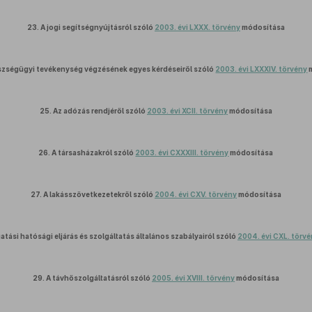
23.
A jogi segítségnyújtásról szóló
2003. évi LXXX. törvény
módosítása
szségügyi tevékenység végzésének egyes kérdéseiről szóló
2003. évi LXXXIV. törvény
m
25.
Az adózás rendjéről szóló
2003. évi XCII. törvény
módosítása
26.
A társasházakról szóló
2003. évi CXXXIII. törvény
módosítása
27.
A lakásszövetkezetekről szóló
2004. évi CXV. törvény
módosítása
atási hatósági eljárás és szolgáltatás általános szabályairól szóló
2004. évi CXL. törv
29.
A távhőszolgáltatásról szóló
2005. évi XVIII. törvény
módosítása