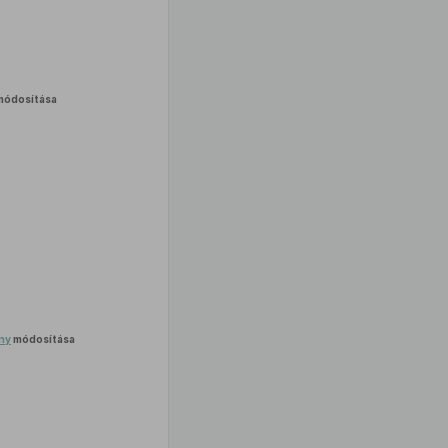
ódosítása
ény
módosítása