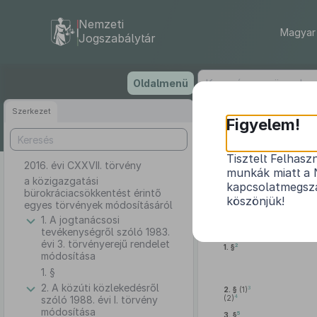
Nemzeti
Magyar 
Jogszabálytár
Ugrás
Oldalmenü
a
tartalomra
Szerkezet
Figyelem!
Tisztelt Felhasz
2016. évi CXXVII. törvény
a közigazgatá
munkák miatt a 
a közigazgatási
kapcsolatmegsza
bürokráciacsökkentést érintő
köszönjük!
egyes törvények módosításáról
1. A jogtanácsosi
tevékenységről szóló 1983.
évi 3. törvényerejű rendelet
2
1. §
módosítása
1. §
2. A közúti közlekedésről
3
2. §
(1)
4
szóló 1988. évi I. törvény
(2)
módosítása
5
3. §