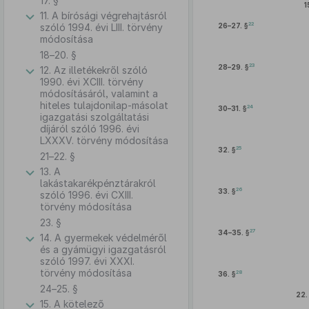
17. §
1
11. A bírósági végrehajtásról
22
szóló 1994. évi LIII. törvény
26–27. §
módosítása
18–20. §
23
28–29. §
12. Az illetékekről szóló
1990. évi XCIII. törvény
módosításáról, valamint a
hiteles tulajdonilap-másolat
24
30–31. §
igazgatási szolgáltatási
díjáról szóló 1996. évi
LXXXV. törvény módosítása
25
32. §
21–22. §
13. A
lakástakarékpénztárakról
26
33. §
szóló 1996. évi CXIII.
törvény módosítása
23. §
27
34–35. §
14. A gyermekek védelméről
és a gyámügyi igazgatásról
szóló 1997. évi XXXI.
törvény módosítása
28
36. §
24–25. §
22.
15. A kötelező