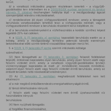
került,
b)
a vonatkozó intézkedési program részletesen ismerteti – a vízgyűjtő-
gazdálkodási terv értelmében és a
2000/60/EK európai parlamenti és tanácsi
irányelv 11. cikkével
összhangban hatályba lépő – a mezőgazdasági ágazat
szempontjából releváns intézkedéseket,
c)
rendelkezésre áll olyan vízfogyasztásmérő rendszer, amely a támogatott
beruházás vonatkozásában lehetővé teszi a vízfogyasztás mérését, vagy a
vízfogyasztásmérő rendszer a beruházás részeként kerül kiépítésre, és
d)
a beruházás eredményeként a vízfelhasználás a korábbi szinthez képest
legalább 25%-kal csökken,
4. a
103/R. § (1) bekezdés
e)
pontjához
kapcsolódó beruházás esetén az a
költség, amely a mezőgazdasági termelési potenciál károsító események
bekövetkezése előtti szintre történő visszaállítása kapcsán merül fel,
5. a
103/R. § (1) bekezdés
f)
pontja
szerinti intézkedés költsége
számolható el.
(2) Nem támogatható az
(1) bekezdés 3. pontjában
felsorolt feltételeket
teljesítő, öntözéssel kapcsolatos olyan beruházás, amely olyan felszín alatti vagy
felszíni víztestet érint, amely a vonatkozó vízgyűjtő-gazdálkodási tervben
vízmennyiséggel kapcsolatos ok miatt „jó” minősítésnél rosszabb minősítésű,
valamint olyan felszín alatti vagy felszíni víztestet érintő beruházás, amely az
öntözött területek nettó növekedését eredményezi.
(3) Az
(1) bekezdés 3. pontjában
meghatározott feltételeket nem kell
alkalmazni
a)
a már meglévő öntözőberendezés energiahatékonyságát érintő,
b)
tározó létrehozására irányuló,
c)
felszín alatti vagy felszíni víztestet nem érintő újrahasznosított víz
használatára irányuló
beruházásra.
(4) Nem nyújtható támogatás
a)
forgótőke finanszírozásához,