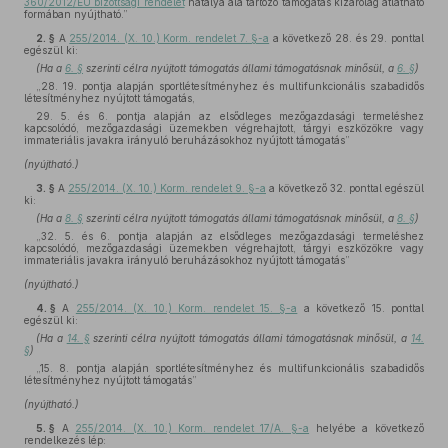
360/2012/EU bizottsági rendelet
hatálya alá tartozó támogatás kizárólag átlátható
formában nyújtható.”
2. §
A
255/2014. (X. 10.) Korm. rendelet 7. §-a
a következő 28. és 29. ponttal
egészül ki:
(Ha a
6. §
szerinti célra nyújtott támogatás állami támogatásnak minősül, a
6. §
)
„28. 19. pontja alapján sportlétesítményhez és multifunkcionális szabadidős
létesítményhez nyújtott támogatás,
29. 5. és 6. pontja alapján az elsődleges mezőgazdasági termeléshez
kapcsolódó, mezőgazdasági üzemekben végrehajtott, tárgyi eszközökre vagy
immateriális javakra irányuló beruházásokhoz nyújtott támogatás”
(nyújtható.)
3. §
A
255/2014. (X. 10.) Korm. rendelet 9. §-a
a következő 32. ponttal egészül
ki:
(Ha a
8. §
szerinti célra nyújtott támogatás állami támogatásnak minősül, a
8. §
)
„32. 5. és 6. pontja alapján az elsődleges mezőgazdasági termeléshez
kapcsolódó, mezőgazdasági üzemekben végrehajtott, tárgyi eszközökre vagy
immateriális javakra irányuló beruházásokhoz nyújtott támogatás”
(nyújtható.)
4. §
A
255/2014. (X. 10.) Korm. rendelet 15. §-a
a következő 15. ponttal
egészül ki:
(Ha a
14. §
szerinti célra nyújtott támogatás állami támogatásnak minősül, a
14.
§
)
„15. 8. pontja alapján sportlétesítményhez és multifunkcionális szabadidős
létesítményhez nyújtott támogatás”
(nyújtható.)
5. §
A
255/2014. (X. 10.) Korm. rendelet 17/A. §-a
helyébe a következő
rendelkezés lép: