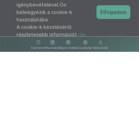
igénybevételével Ön
beleegyezik a cookie-k
Elfogadom
használatába.
A cookie-k kezeléséről
részletesebb információt
ide
kattintva olvashat.
Szerkezet
Keresés
Megnyitottak
Eszköztár
Változások
Kapcsolat