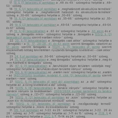
17.
19. § (1) bekezdés
b)
pontjában
a „48. és 49.” szövegrész helyébe a „48–
50.” szöveg,
18.
19. § (2) bekezdés
a)
pontjában
a „meghatározott akvakultúra-termékek”
szövegrész helyébe a „meghatározott halászati és akvakultúra-termékek”
szöveg, a „30–66.” szövegrész helyébe a „30–69.” szöveg,
19.
19. § (2) bekezdés
b)
pontjában
az „55–66.” szövegrész helyébe az „55–
65.” szöveg,
20.
19. § (2) bekezdés
g)
pontjában
a „49–54.” szövegrész helyébe a „49–54.
és 67.” szöveg,
21.
19. § (4) bekezdésében
a „63. és” szövegrész helyébe a „
63. alcím
és a”
szöveg, a „támogatás mikro-” szövegrész helyébe a „támogatás a
103/Q. § (2)
bekezdés
b)
pontja
szerinti esetben mikro-” szöveg,
22.
20. § (1) bekezdésében
a „támogatás csak akkor” szövegrész helyébe a
„támogatás – a
16., 17., 26–28., 41. és 43. alcím
szerinti támogatás, valamint az
57. alcím
szerinti támogatás a
103/H. § (1) bekezdés
d)
pontja
szerinti
elszámolható költség tekintetében nyújtandó támogatás kivételével – csak akkor”
szöveg,
23.
24. §
e)
pontjában
az „50–66.” szövegrész helyébe az „50–69.” szöveg,
24.
75. § (2) bekezdésében
a „meg támogatás” szövegrész helyébe a „meg és
nem fizethető ki támogatás” szöveg,
25.
87. § (1) bekezdésében
a „beruházást olyan területen valósítják meg”
szövegrész helyébe a „beruházás olyan területre irányul” szöveg,
26.
100. § (4) bekezdésében
az „esetén nem” szövegrész helyébe az „esetén
– az
1407/2013/EU bizottsági rendelet 4. cikk (3) bekezdés
b)
pontja
szerinti
esetben – nem” szöveg,
27.
103/C. § (1) bekezdés
d)
pont
dc)
alpontjában
az „a
da)
” szövegrész
helyébe az „a lízing kivételével a
da)
” szöveg,
28.
103/N. § (8) bekezdésében
a „tanácsi irányelv” szövegrész helyébe a
„tanácsi irányelv (a továbbiakban:
2009/28/EK európai parlamenti és tanácsi
irányelv)”
szöveg, a „(2)–(7)” szövegrész helyébe a „(2)–(6)” szöveg,
29.
103/Q. § (2) bekezdés
a)
pontjában
az „azon” szövegrész helyébe az
„azon kis- és középvállalkozásnak minősülő” szöveg,
30.
103/Q. § (2) bekezdés
b)
pontjában
a „mezőgazdasági termelő”
szövegrész helyébe a „mikro- és kisvállalkozás” szöveg,
31.
105. §
a)
pontjában
az „1–22. és 26.” szövegrész helyébe az „1–22., 26. és
28.” szöveg, az „1–11.” szövegrész helyébe az „1–11. és 15.” szöveg, a „
17/B. §
4.
és 6.” szövegrész helyébe a „
17/C. §
7., 11–14. és 24.” szöveg,