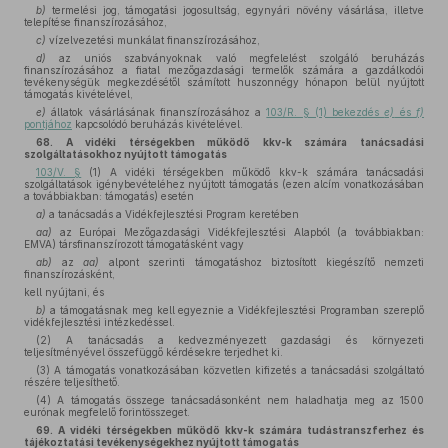
b)
termelési jog, támogatási jogosultság, egynyári növény vásárlása, illetve
telepítése finanszírozásához,
c)
vízelvezetési munkálat finanszírozásához,
d)
az uniós szabványoknak való megfelelést szolgáló beruházás
finanszírozásához a fiatal mezőgazdasági termelők számára a gazdálkodói
tevékenységük megkezdésétől számított huszonnégy hónapon belül nyújtott
támogatás kivételével,
e)
állatok vásárlásának finanszírozásához a
103/R. § (1) bekezdés
e)
és
f)
pontjához
kapcsolódó beruházás kivételével.
68. A vidéki térségekben működő kkv-k számára tanácsadási
szolgáltatásokhoz nyújtott támogatás
103/V. §
(1) A vidéki térségekben működő kkv-k számára tanácsadási
szolgáltatások igénybevételéhez nyújtott támogatás (ezen alcím vonatkozásában
a továbbiakban: támogatás) esetén
a)
a tanácsadás a Vidékfejlesztési Program keretében
aa)
az Európai Mezőgazdasági Vidékfejlesztési Alapból (a továbbiakban:
EMVA) társfinanszírozott támogatásként vagy
ab)
az
aa)
alpont szerinti támogatáshoz biztosított kiegészítő nemzeti
finanszírozásként,
kell nyújtani, és
b)
a támogatásnak meg kell egyeznie a Vidékfejlesztési Programban szereplő
vidékfejlesztési intézkedéssel.
(2) A tanácsadás a kedvezményezett gazdasági és környezeti
teljesítményével összefüggő kérdésekre terjedhet ki.
(3) A támogatás vonatkozásában közvetlen kifizetés a tanácsadási szolgáltató
részére teljesíthető.
(4) A támogatás összege tanácsadásonként nem haladhatja meg az 1500
eurónak megfelelő forintösszeget.
69. A vidéki térségekben működő kkv-k számára tudástranszferhez és
tájékoztatási tevékenységekhez nyújtott támogatás