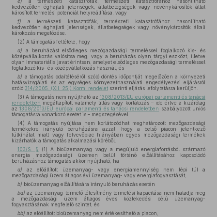
e)
a természeti katasztrófák, természeti katasztrófához hasonlítható
kedvezőtlen éghajlati jelenségek, állatbetegségek vagy növénykárosítók által
károsított termelési potenciál helyreállítása, vagy
f)
a természeti katasztrófák, természeti katasztrófához hasonlítható
kedvezőtlen éghajlati jelenségek, állatbetegségek vagy növénykárosítók általi
károkozás megelőzése.
(2) A támogatás feltétele, hogy
a)
a beruházást elsődleges mezőgazdasági termeléssel foglalkozó kis- és
középvállalkozás valósítsa meg, vagy a beruházás olyan tárgyi eszközt, illetve
olyan immateriális javat érintsen, amelyet elsődleges mezőgazdasági termeléssel
foglalkozó kis- és középvállalkozás használ, és
b)
a támogatás odaítéléséről szóló döntés időpontját megelőzően a környezeti
hatásvizsgálati és az egységes környezethasználati engedélyezési eljárásról
szóló
314/2005. (XII. 25.) Korm. rendelet
szerinti eljárás lefolytatásra kerüljön.
(3) A támogatás nem nyújtható az
1308/2013/EU európai parlamenti és tanácsi
rendeletben
megállapított valamely tiltás vagy korlátozás – ide értve a kizárólag
az
1308/2013/EU európai parlamenti és tanácsi rendeletben
szabályozott uniós
támogatásra vonatkozó esetet is – megszegésével.
(4) A támogatás nyújtása nem korlátozódhat meghatározott mezőgazdasági
termékekre irányuló beruházásra azzal, hogy a belső piacon jelentkező
túlkínálat miatt vagy felvevőpiac hiányában egyes mezőgazdasági termékek
kizárhatók a támogatás alkalmazási köréből.
103/S. §
(1) A bioüzemanyag vagy a megújuló energiaforrásból származó
energia mezőgazdasági üzemen belül történő előállításához kapcsolódó
beruházáshoz támogatás akkor nyújtható, ha
a)
az előállított üzemanyag- vagy energiamennyiség nem lépi túl a
mezőgazdasági üzem átlagos évi üzemanyag- vagy energiafogyasztását,
b)
bioüzemanyag előállítására irányuló beruházás esetén
ba)
az üzemanyag-termelő létesítmény termelési kapacitása nem haladja meg
a mezőgazdasági üzem átlagos éves közlekedési célú üzemanyag-
fogyasztásának megfelelő szintet, és
bb)
az előállított bioüzemanyag nem értékesíthető a piacon,