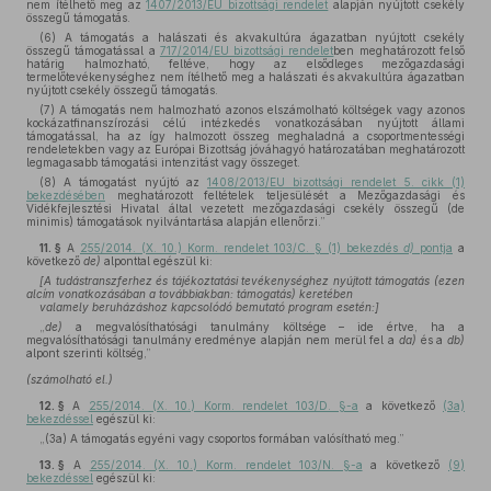
nem ítélhető meg az
1407/2013/EU bizottsági rendelet
alapján nyújtott csekély
összegű támogatás.
(6) A támogatás a halászati és akvakultúra ágazatban nyújtott csekély
összegű támogatással a
717/2014/EU bizottsági rendelet
ben meghatározott felső
határig halmozható, feltéve, hogy az elsődleges mezőgazdasági
termelőtevékenységhez nem ítélhető meg a halászati és akvakultúra ágazatban
nyújtott csekély összegű támogatás.
(7) A támogatás nem halmozható azonos elszámolható költségek vagy azonos
kockázatfinanszírozási célú intézkedés vonatkozásában nyújtott állami
támogatással, ha az így halmozott összeg meghaladná a csoportmentességi
rendeletekben vagy az Európai Bizottság jóváhagyó határozatában meghatározott
legmagasabb támogatási intenzitást vagy összeget.
(8) A támogatást nyújtó az
1408/2013/EU bizottsági rendelet 5. cikk (1)
bekezdésében
meghatározott feltételek teljesülését a Mezőgazdasági és
Vidékfejlesztési Hivatal által vezetett mezőgazdasági csekély összegű (de
minimis) támogatások nyilvántartása alapján ellenőrzi.”
11. §
A
255/2014. (X. 10.) Korm. rendelet 103/C. § (1) bekezdés
d)
pontja
a
következő
de)
alponttal egészül ki:
[A tudástranszferhez és tájékoztatási tevékenységhez nyújtott támogatás (ezen
alcím vonatkozásában a továbbiakban: támogatás) keretében
valamely beruházáshoz kapcsolódó bemutató program esetén:]
„
de)
a megvalósíthatósági tanulmány költsége – ide értve, ha a
megvalósíthatósági tanulmány eredménye alapján nem merül fel a
da)
és a
db)
alpont szerinti költség,”
(számolható el.)
12. §
A
255/2014. (X. 10.) Korm. rendelet 103/D. §-a
a következő
(3a)
bekezdéssel
egészül ki:
„(3a) A támogatás egyéni vagy csoportos formában valósítható meg.”
13. §
A
255/2014. (X. 10.) Korm. rendelet 103/N. §-a
a következő
(9)
bekezdéssel
egészül ki: