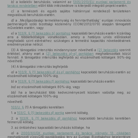
b)
a kollektív beruházás, valamint az
1305/2013/EU európai parlamenti és
tanácsi rendeletben
előírt több intézkedésre is kiterjedő integrált projekt esetén,
c)
a természeti és egyéb sajátos hátránnyal rendelkező területeken
megvalósuló beruházás esetén,
d)
a „Mezőgazdasági termelékenység és fenntarthatóság” európai innovációs
partnerségről szóló bizottsági közlemény (COM/2012/079) alapján támogatott
műveletek esetén, vagy
e)
a
103/R. § (1) bekezdés
b)
pontjához
kapcsolódó beruházás esetén kizárólag
arra a többletköltségre vonatkozóan, amely a hatályos uniós előírásokat
meghaladó szint eléréséhez szükséges a termelési kapacitás növekedésének
eredményezése nélkül.
(3) A támogatási intenzitás mindannyiszor növelhető a
(2) bekezdés
szerinti
értékkel, ahány eset a
(2) bekezdés
a)–e)
pontjában
meghatározottak közül
fennáll. A támogatási intenzitás legfeljebb az elszámolható költségek 90%-áig
növelhető.
(4) A támogatási intenzitás legfeljebb
a)
a
103/R. § (1) bekezdés
d)
és
e)
pontjához
kapcsolódó beruházás esetén az
elszámolható költségek 100%-áig,
b)
a
103/R. § (1) bekezdés
f)
pontjához
kapcsolódó beruházás esetén
ba)
az elszámolható költségek 80%-áig, vagy
bb)
ha a beruházást több kedvezményezett közösen valósítja meg, az
elszámolható költségek 100%-áig
növelhető.
103/U. §
(1) A támogatás keretében
1. a
103/C. § (1) bekezdés
d)
pontja
szerinti költség,
2. a
103/R. § (1) bekezdés
d)
pontjához
kapcsolódó beruházás keretében
felmerülő költség,
3. az öntözéshez kapcsolódó beruházás költsége, ha
a)
a
2000/60/EK európai parlamenti és tanácsi irányelv 13. cikkében
meghatározott vízgyűjtő-gazdálkodási terv az Európai Bizottsághoz bejelentésre