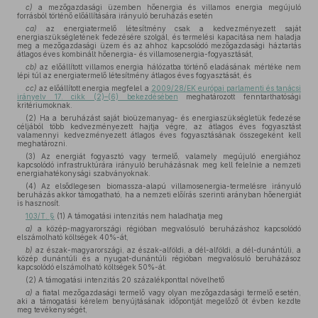
c)
a mezőgazdasági üzemben hőenergia és villamos energia megújuló
forrásból történő előállítására irányuló beruházás esetén
ca)
az energiatermelő létesítmény csak a kedvezményezett saját
energiaszükségletének fedezésére szolgál, és termelési kapacitása nem haladja
meg a mezőgazdasági üzem és az ahhoz kapcsolódó mezőgazdasági háztartás
átlagos éves kombinált hőenergia- és villamosenergia-fogyasztását,
cb)
az előállított villamos energia hálózatba történő eladásának mértéke nem
lépi túl az energiatermelő létesítmény átlagos éves fogyasztását, és
cc)
az előállított energia megfelel a
2009/28/EK európai parlamenti és tanácsi
irányelv 17. cikk (2)–(6) bekezdésében
meghatározott fenntarthatósági
kritériumoknak.
(2) Ha a beruházást saját bioüzemanyag- és energiaszükségletük fedezése
céljából több kedvezményezett hajtja végre, az átlagos éves fogyasztást
valamennyi kedvezményezett átlagos éves fogyasztásának összegeként kell
meghatározni.
(3) Az energiát fogyasztó vagy termelő, valamely megújuló energiához
kapcsolódó infrastruktúrára irányuló beruházásnak meg kell felelnie a nemzeti
energiahatékonysági szabványoknak.
(4) Az elsődlegesen biomassza-alapú villamosenergia-termelésre irányuló
beruházás akkor támogatható, ha a nemzeti előírás szerinti arányban hőenergiát
is hasznosít.
103/T. §
(1) A támogatási intenzitás nem haladhatja meg
a)
a közép-magyarországi régióban megvalósuló beruházáshoz kapcsolódó
elszámolható költségek 40%-át,
b)
az észak-magyarországi, az észak-alföldi, a dél-alföldi, a dél-dunántúli, a
közép dunántúli és a nyugat-dunántúli régióban megvalósuló beruházásoz
kapcsolódó elszámolható költségek 50%-át.
(2) A támogatási intenzitás 20 százalékponttal növelhető
a)
a fiatal mezőgazdasági termelő vagy olyan mezőgazdasági termelő esetén,
aki a támogatási kérelem benyújtásának időpontját megelőző öt évben kezdte
meg tevékenységét,