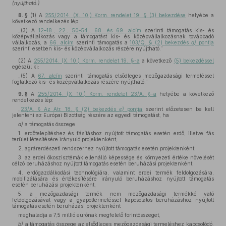
(nyújtható.)
8. §
(1)
A
255/2014. (X. 10.) Korm. rendelet 19. § (3) bekezdése
helyébe a
következő rendelkezés lép:
„(3) A
12–18., 22., 50–54., 68. és 69. alcím
szerinti támogatás kis- és
középvállalkozás vagy a támogatást kis- és középvállalkozásnak továbbadó
vállalkozás, a
66. alcím
szerinti támogatás a
103/Q. § (2) bekezdés
a)
pontja
szerinti esetben kis- és középvállalkozás részére nyújtható.”
(2)
A
255/2014. (X. 10.) Korm. rendelet 19. §-a
a következő
(5) bekezdéssel
egészül ki:
„(5) A
67. alcím
szerinti támogatás elsődleges mezőgazdasági termeléssel
foglalkozó kis- és középvállalkozás részére nyújtható.”
9. §
A
255/2014. (X. 10.) Korm. rendelet 23/A. §-a
helyébe a következő
rendelkezés lép:
„
23/A. § Az Atr. 18. § (2) bekezdés
e)
pontja
szerint előzetesen be kell
jelenteni az Európai Bizottság részére az egyedi támogatást, ha
a)
a támogatás összege
1. erdőtelepítéshez és fásításhoz nyújtott támogatás esetén erdő, illetve fás
terület létesítésére irányuló projektenként,
2. agrárerdészeti rendszerhez nyújtott támogatás esetén projektenként,
3. az erdei ökoszisztémák ellenálló képessége és környezeti értéke növelését
célzó beruházáshoz nyújtott támogatás esetén beruházási projektenként,
4. erdőgazdálkodási technológiára, valamint erdei termék feldolgozására,
mobilizálására és értékesítésére irányuló beruházáshoz nyújtott támogatás
esetén beruházási projektenként,
5. a mezőgazdasági termék nem mezőgazdasági termékké való
feldolgozásával vagy a gyapottermeléssel kapcsolatos beruházáshoz nyújtott
támogatás esetén beruházási projektenként
meghaladja a 7,5 millió eurónak megfelelő forintösszeget,
b)
a támogatás összege az elsődleges mezőgazdasági termeléshez kapcsolódó,