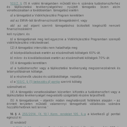
103/Z. §
(1) A vidéki térségekben működő kkv-k számára tudástranszferhez
és tájékoztatási tevékenységekhez nyújtott támogatás (ezen alcím
vonatkozásában a továbbiakban: támogatás) esetén
a)
a támogatást a Vidékfejlesztési Program keretében
aa)
az EMVA-ból társfinanszírozott támogatásként, vagy
ab)
az
aa)
alpont szerinti támogatáshoz biztosított kiegészítő nemzeti
finanszírozásként
kell nyújtani, és
b)
a támogatásnak meg kell egyeznie a Vidékfejlesztési Programban szereplő
vidékfejlesztési intézkedéssel.
(2) A támogatási intenzitás nem haladhatja meg
a)
középvállalkozások esetén az elszámolható költségek 60%-át,
b)
mikro- és kisvállalkozások esetén az elszámolható költségek 70%-át.
(3) A támogatás keretében
a)
a tudástranszfer vagy a tájékoztatási tevékenység megszervezésének és
lebonyolításának költsége,
b)
a résztvevők utazási és szállásköltsége, napidíja,
c)
a
103/C. § (1) bekezdés
d)
pontja
szerinti költség
számolható el.
(4) A támogatás vonatkozásában közvetlen kifizetés a tudástranszfert vagy a
tájékoztatási tevékenységet megvalósító szolgáltató részére teljesíthető.
(5) A támogatásnak – objektív módon meghatározott feltételek alapján – az
érintett területen működő valamennyi támogatható vállalkozás számára
hozzáférhetőnek kell lennie.”
16. §
A
255/2014. (X. 10.) Korm. rendelet 105. §-a
a következő
g)
ponttal
egészül ki:
(E rendelet)