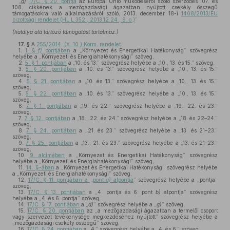
„
g)
17/C. § 20. pontja
az Európai Unió működéséről szóló szerződés 107. és
108. cikkének a mezőgazdasági ágazatban nyújtott csekély összegű
támogatásokra való alkalmazásáról szóló, 2013. december 18-i
1408/2013/EU
bizottsági rendelet (HL L 352., 2013.12.24., 9. o.)
”
(hatálya alá tartozó támogatást tartalmaz.)
17. §
A
255/2014. (X. 10.) Korm. rendelet
1.
1. §
f)
pontjában
a „Környezet és Energetikai Hatékonyság” szövegrész
helyébe a „Környezeti és Energiahatékonysági” szöveg,
2.
5. § 1. pontjában
a „10. és 13.” szövegrész helyébe a „10., 13. és 15.” szöveg,
3.
5. § 20. pontjában
a „10. és 13.” szövegrész helyébe a „10., 13. és 15.”
szöveg,
4.
5. § 21. pontjában
a „10. és 13.” szövegrész helyébe a „10., 13. és 15.”
szöveg,
5.
5. § 22. pontjában
a „10. és 13.” szövegrész helyébe a „10., 13. és 15.”
szöveg,
6.
7. § 1. pontjában
a „19. és 22.” szövegrész helyébe a „19., 22. és 23.”
szöveg,
7.
7. § 12. pontjában
a „18., 22. és 24.” szövegrész helyébe a „18. és 22–24.”
szöveg,
8.
7. § 24. pontjában
a „21. és 23.” szövegrész helyébe a „13. és 21–23.”
szöveg,
9.
7. § 25. pontjában
a „13., 21. és 23.” szövegrész helyébe a „13. és 21–23.”
szöveg,
10.
9. alcímében
a „Környezet és Energetikai Hatékonyság” szövegrész
helyébe a „Környezeti és Energiahatékonysági” szöveg,
11.
14. §-ában
a „Környezet és Energetikai Hatékonyság” szövegrész helyébe
a „Környezeti és Energiahatékonysági” szöveg,
12.
17/C. § 11. pontjában a „pont
a)
alpontja
” szövegrész helyébe a „pontja”
szöveg,
13.
17/C. § 13. pontjában
a „4. pontja és 6. pont
b)
alpontja” szövegrész
helyébe a „4. és 6. pontja” szöveg,
14.
17/C. § 17. pontjában
a „
d)
” szövegrész helyébe a „
g)
” szöveg,
15.
17/C. § 20. pontjában
az „a mezőgazdasági ágazatban a termelői csoport
vagy szervezet tevékenysége megkezdéséhez nyújtott” szövegrész helyébe a
„mezőgazdasági csekély összegű” szöveg,
16.
17/C. § 24. pontjában
a „4.” szövegrész helyébe a „4. és 6.” szöveg,