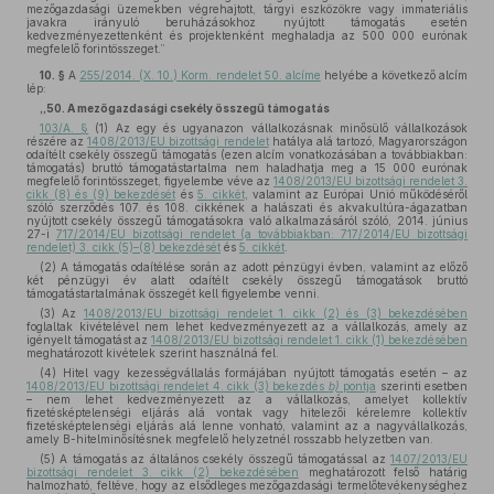
mezőgazdasági üzemekben végrehajtott, tárgyi eszközökre vagy immateriális
javakra irányuló beruházásokhoz nyújtott támogatás esetén
kedvezményezettenként és projektenként meghaladja az 500 000 eurónak
megfelelő forintösszeget.”
10. §
A
255/2014. (X. 10.) Korm. rendelet 50. alcíme
helyébe a következő alcím
lép:
„50. A mezőgazdasági csekély összegű támogatás
103/A. §
(1) Az egy és ugyanazon vállalkozásnak minősülő vállalkozások
részére az
1408/2013/EU bizottsági rendelet
hatálya alá tartozó, Magyarországon
odaítélt csekély összegű támogatás (ezen alcím vonatkozásában a továbbiakban:
támogatás) bruttó támogatástartalma nem haladhatja meg a 15 000 eurónak
megfelelő forintösszeget, figyelembe véve az
1408/2013/EU bizottsági rendelet 3.
cikk (8) és (9) bekezdését
és
5. cikkét
, valamint az Európai Unió működéséről
szóló szerződés 107. és 108. cikkének a halászati és akvakultúra-ágazatban
nyújtott csekély összegű támogatásokra való alkalmazásáról szóló, 2014. június
27-i
717/2014/EU bizottsági rendelet (a továbbiakban: 717/2014/EU bizottsági
rendelet) 3. cikk (5)–(8) bekezdését
és
5. cikkét
.
(2) A támogatás odaítélése során az adott pénzügyi évben, valamint az előző
két pénzügyi év alatt odaítélt csekély összegű támogatások bruttó
támogatástartalmának összegét kell figyelembe venni.
(3) Az
1408/2013/EU bizottsági rendelet 1. cikk (2) és (3) bekezdésében
foglaltak kivételével nem lehet kedvezményezett az a vállalkozás, amely az
igényelt támogatást az
1408/2013/EU bizottsági rendelet 1. cikk (1) bekezdésében
meghatározott kivételek szerint használná fel.
(4) Hitel vagy kezességvállalás formájában nyújtott támogatás esetén – az
1408/2013/EU bizottsági rendelet 4. cikk (3) bekezdés
b)
pontja
szerinti esetben
– nem lehet kedvezményezett az a vállalkozás, amelyet kollektív
fizetésképtelenségi eljárás alá vontak vagy hitelezői kérelemre kollektív
fizetésképtelenségi eljárás alá lenne vonható, valamint az a nagyvállalkozás,
amely B-hitelminősítésnek megfelelő helyzetnél rosszabb helyzetben van.
(5) A támogatás az általános csekély összegű támogatással az
1407/2013/EU
bizottsági rendelet 3. cikk (2) bekezdésében
meghatározott felső határig
halmozható, feltéve, hogy az elsődleges mezőgazdasági termelőtevékenységhez