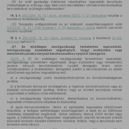
„(9) Az erdő gazdasági értékének növeléséhez kapcsolódó beruházás
indokoltságát az erdő egy vagy több üzem tekintetében várható értéknövekedése
bemutatásával szükséges alátámasztani.”
14. §
A
255/2014. (X. 10.) Korm. rendelet 103/O. § (2) bekezdése
helyébe a
következő rendelkezés lép:
„(2) Támogatás erdőgazdálkodó és az erdészeti szaporítóanyagokról szóló
110/2003. (X. 21.) FVM rendelet 1. § (3) bekezdés
c)
pontja
szerinti szervezet
részére nyújtható.”
15. §
A
255/2014. (X. 10.) Korm. rendelet IV. Fejezete
a következő
67–69.
alcímmel
egészül ki:
„67. Az elsődleges mezőgazdasági termeléshez kapcsolódó,
mezőgazdasági üzemekben végrehajtott, tárgyi eszközökre vagy
immateriális javakra irányuló beruházásokhoz nyújtott támogatás
103/R. §
(1) Az elsődleges mezőgazdasági termeléshez kapcsolódó,
mezőgazdasági üzemekben végrehajtott, tárgyi eszközökre vagy immateriális
javakra irányuló beruházásokhoz nyújtott támogatás (ezen alcím
vonatkozásában a továbbiakban: támogatás) esetén a beruházásnak az alábbi
célkitűzések egyikéhez kapcsolódnia kell:
a)
a mezőgazdasági üzem összteljesítményének és fenntarthatóságának
javítása,
b)
a természeti környezet minőségének, a higiéniai körülményeknek vagy az
állatjólét színvonalának javítása, feltéve, hogy az érintett beruházás normái
szigorúbbak a hatályos uniós előírásoknál,
c)
a mezőgazdaság fejlesztéséhez, átalakításához és korszerűsítéséhez
kapcsolódó infrastruktúra kiépítése és fejlesztése,
d)
agrár-környezetvédelmi, illetve az éghajlattal kapcsolatos célkitűzések
teljesítése, a biológiai sokféleséggel összefüggésben a fajok és az élőhelyek
védettségi állapotának megőrzése, illetve valamely Natura 2000 terület vagy
egyéb, a Vidékfejlesztési Programban meghatározott, jelentős természeti értéket
képviselő rendszer közjóléti értékének növelése, feltéve, hogy a beruházás nem
termelési célra irányul,