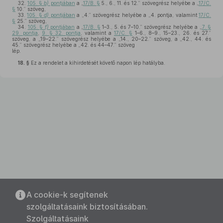
32.
105. §
b)
pontjában
a „
17/B. §
5., 6., 11. és 12.” szövegrész helyébe a „
17/C.
§
10.” szöveg,
33.
105. §
d)
pontjában
a „4.” szövegrész helyébe a „4. pontja, valamint
17/C.
§
25.” szöveg,
34.
105. §
f)
pontjában
a „
17/B. §
1–3., 5. és 7–10.” szövegrész helyébe a „
7. §
29. pontja
,
9. § 32. pontja
, valamint a
17/C. §
1–6., 8–9., 15–23., 26. és 27.”
szöveg, a „19–22.” szövegrész helyébe a „14., 20–22.” szöveg, a „42., 44. és
45.” szövegrész helyébe a „42. és 44–47.” szöveg
lép.
18. §
Ez a rendelet a kihirdetését követő napon lép hatályba.
A cookie-k segítenek
szolgáltatásaink biztosításában.
Szolgáltatásaink