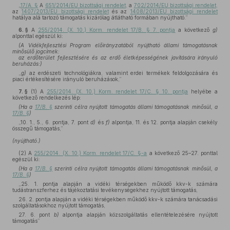
„
17/A. §
A
651/2014/EU bizottsági rendelet,
a
702/2014/EU bizottsági rendelet,
az
1407/2013/EU bizottsági rendelet
és az
1408/2013/EU bizottsági rendelet
hatálya alá tartozó támogatás kizárólag átlátható formában nyújtható.”
6. §
A
255/2014. (X. 10.) Korm. rendelet 17/B. § 7. pontja
a következő
g)
alponttal egészül ki:
(A Vidékfejlesztési Program előirányzatából nyújtható állami támogatásnak
minősülő jogcímek:
az erdőterület fejlesztésére és az erdő életképességének javítására irányuló
beruházás:)
„
g)
az erdészeti technológiákra, valamint erdei termékek feldolgozására és
piaci értékesítésére irányuló beruházások,”
7. §
(1)
A
255/2014. (X. 10.) Korm. rendelet 17/C. § 10. pontja
helyébe a
következő rendelkezés lép:
(Ha a
17/B. §
szerinti célra nyújtott támogatás állami támogatásnak minősül, a
17/B. §
)
„10. 1., 5., 6. pontja, 7. pont
d)
és
f)
alpontja, 11. és 12. pontja alapján csekély
összegű támogatás,”
(nyújtható.)
(2)
A
255/2014. (X. 10.) Korm. rendelet 17/C. §-a
a következő 25–27. ponttal
egészül ki:
(Ha a
17/B. §
szerinti célra nyújtott támogatás állami támogatásnak minősül, a
17/B. §
)
„25. 1. pontja alapján a vidéki térségekben működő kkv-k számára
tudástranszferhez és tájékoztatási tevékenységekhez nyújtott támogatás,
26. 2. pontja alapján a vidéki térségekben működő kkv-k számára tanácsadási
szolgáltatásokhoz nyújtott támogatás,
27. 6. pont
b)
alpontja alapján közszolgáltatás ellentételezésére nyújtott
támogatás”