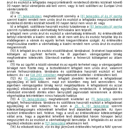
árut és eszközt a lefoglalás megszüntetéséről rendelkező döntés közlését követő
30 napon belül vámeljárás alá kell vonni, vagy ki kell szállítani az Európai Unió
vámterületéről.
(9)
Ha
a)
a
(7) bekezdésben
meghatározott személy a
(6) bekezdés
a)
és
b)
pontja
szerint kiadni rendelt nem uniós árut és eszközt a lefoglalás megszüntetéséről
rendelkező döntés közlését követő 30 napon belül nem veszi át, vagy
b)
a lefoglalt, szállításra használt eszköz tulajdonosa a
(6) bekezdés
b)
pontja
szerinti nyilatkozatát a vámhatóság felhívására sem teljesíti,
a lefoglalt nem uniós árut és eszközt a vámhatóság értékesíti. Az értékesítésből
befolyt ellenérték a kiadni rendelt, de át nem vett áru és eszköz helyébe lép és
elsődlegesen a vámok és egyéb terhek kiegyenlítésére szolgál. Az értékesítés
meghiúsulása esetén a vámhatóság a kiadni rendelt nem uniós árut és eszközt
megsemmisíti.
(10)
A lefoglalt áru és eszköz elszállításával, tárolásával, őrzésével kapcsolatos
költségek az ügyfelet terhelik, ha őt jogerősen vámigazgatási bírság
megfizetésére kötelezték. Ellenkező esetben a felmerült költségeket az állam
viseli.
(11)
Ha az ügyfél a közölt vámokat és az egyéb terheket vagy a vámigazgatási
bírságot nem fizette meg, a biztosítékként lefoglalt nem uniós árut, valamint
annak felhasználására, tárolására és szállítására használt eszközt el kell
kobozni, és – az
FJA 243. cikkében
meghatározott kivétellel – értékesíteni kell.
(12)
Az
(1) bekezdés
szerint lefoglalt jövedéki terméket a lefoglalással
egyidejűleg el kell kobozni, majd ezt követően meg kell semmisíteni, ha
jogerősen vámigazgatási bírság kerül megállapításra. A lefoglalásról és azzal
egyidejű elkobzásról a vámhatóság egyidejűleg rendelkezik. A lefoglalást és
elkobzást elrendelő döntés ellen benyújtott jogorvoslati kérelemnek a döntés
végrehajtása tekintetében nincs halasztó hatálya.
(13)
A
(3) bekezdésben
meghatározott kivétellel az
(1) bekezdés
szerint
lefoglalt, felhasználásra, tárolásra és szállításra használt eszközt a lefoglalással
egyidejűleg el kell kobozni, ha azon a
25. § (6) bekezdése
szerinti
kötelezettségszegés elkövetését lehetővé tevő átalakítást végeztek. Az ilyen
eszközt értékesíteni kell, feltéve, hogy a vevő az értékesítéskor kötelezettséget
vállal arra, hogy a jogsértést lehetővé tevő átalakítást három hónapon belül
megszünteti és az eszközt a vámhatóságnál bemutatja. A lefoglalás és az azzal
egyidejű elkobzás során a
(12) bekezdést
alkalmazni kell.
(14)
Az elkobzott közúti, vízi és légi járművek értékesítés helyett a NAV szervei