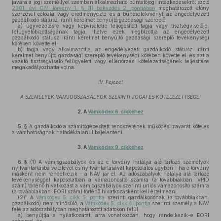
javára a jogi személlyel szemben alkalmazható büntetőjogi intézkedésekről szóló
2001. évi CIV. törvény 1. § (1) bekezdés 2. pontjában
meghatározott előny
szerzését célozta vagy eredményezte és a bűncselekményt az engedélyezett
gazdálkodó státusz iránti kérelmet benyújtó gazdasági szereplő
a)
ügyvezetésre vagy képviseletre feljogosított tagja vagy tisztségviselője,
felügyelőbizottságának tagja, illetve ezek megbízottja az engedélyezett
gazdálkodó státusz iránti kérelmet benyújtó gazdasági szereplő tevékenységi
körében követte el,
b)
tagja vagy alkalmazottja az engedélyezett gazdálkodó státusz iránti
kérelmet benyújtó gazdasági szereplő tevékenységi körében követte el, és azt a
vezető tisztségviselő felügyeleti vagy ellenőrzési kötelezettségének teljesítése
megakadályozhatta volna.
IV. Fejezet
A SZEMÉLYEK VÁMJOGSZABÁLYOK SZERINTI JOGAI ÉS KÖTELEZETTSÉGEI
2.
A
Vámkódex 6. cikkéhez
5. §
A gazdálkodó a számítógépesített rendszerének működési zavarát köteles
a vámhatóságnak haladéktalanul bejelenteni.
3.
A
Vámkódex 9. cikkéhez
6. §
(1)
A vámjogszabályok és az e törvény hatálya alá tartozó személyek
nyilvántartásba vételével és nyilvántartásával kapcsolatos ügyben – ha e törvény
másként nem rendelkezik – a NAV jár el. Az adószabályok hatálya alá tartozó
tevékenységgel kapcsolatban a vámazonosító számra (a továbbiakban: VPID
szám) történő hivatkozást a vámjogszabályok szerinti uniós vámazonosító számra
(a továbbiakban: EORI szám) történő hivatkozásként kell értelmezni.
8
(2)
A
Vámkódex 5. cikk 5. pontja
szerinti gazdálkodónak (a továbbiakban:
gazdálkodó) nem minősülő, a
Vámkódex 5. cikk 4. pontja
szerinti személy a NAV
felé az adószabályban meghatározott adatokon felül
a)
benyújtja a nyilatkozatát, arra vonatkozóan, hogy rendelkezik-e EORI