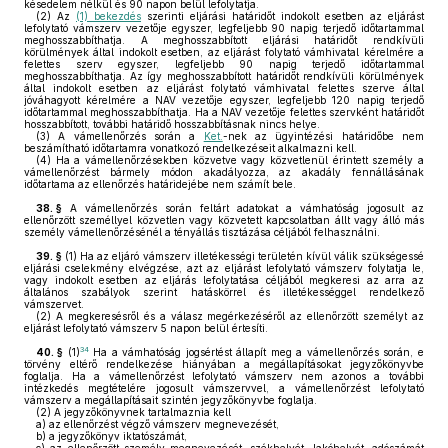
késedelem nélkül és 90 napon belül lefolytatja.
(2)
Az
(1) bekezdés
szerinti eljárási határidőt indokolt esetben az eljárást
lefolytató vámszerv vezetője egyszer, legfeljebb 90 napig terjedő időtartammal
meghosszabbíthatja. A meghosszabbított eljárási határidőt rendkívüli
körülmények által indokolt esetben, az eljárást folytató vámhivatal kérelmére a
felettes szerv egyszer, legfeljebb 90 napig terjedő időtartammal
meghosszabbíthatja. Az így meghosszabbított határidőt rendkívüli körülmények
által indokolt esetben az eljárást folytató vámhivatal felettes szerve által
jóváhagyott kérelmére a NAV vezetője egyszer, legfeljebb 120 napig terjedő
időtartammal meghosszabbíthatja. Ha a NAV vezetője felettes szervként határidőt
hosszabbított, további határidő hosszabbításnak nincs helye.
(3)
A vámellenőrzés során a
Ket.
-nek az ügyintézési határidőbe nem
beszámítható időtartamra vonatkozó rendelkezéseit alkalmazni kell.
(4)
Ha a vámellenőrzésekben közvetve vagy közvetlenül érintett személy a
vámellenőrzést bármely módon akadályozza, az akadály fennállásának
időtartama az ellenőrzés határidejébe nem számít bele.
38. §
A vámellenőrzés során feltárt adatokat a vámhatóság jogosult az
ellenőrzött személlyel közvetlen vagy közvetett kapcsolatban állt vagy álló más
személy vámellenőrzésénél a tényállás tisztázása céljából felhasználni.
39. §
(1)
Ha az eljáró vámszerv illetékességi területén kívül válik szükségessé
eljárási cselekmény elvégzése, azt az eljárást lefolytató vámszerv folytatja le,
vagy indokolt esetben az eljárás lefolytatása céljából megkeresi az arra az
általános szabályok szerint hatáskörrel és illetékességgel rendelkező
vámszervet.
(2)
A megkeresésről és a válasz megérkezéséről az ellenőrzött személyt az
eljárást lefolytató vámszerv 5 napon belül értesíti.
34
40. §
(1)
Ha a vámhatóság jogsértést állapít meg a vámellenőrzés során, e
törvény eltérő rendelkezése hiányában a megállapításokat jegyzőkönyvbe
foglalja. Ha a vámellenőrzést lefolytató vámszerv nem azonos a további
intézkedés megtételére jogosult vámszervvel, a vámellenőrzést lefolytató
vámszerv a megállapításait szintén jegyzőkönyvbe foglalja.
(2)
A jegyzőkönyvnek tartalmaznia kell
a)
az ellenőrzést végző vámszerv megnevezését,
b)
a jegyzőkönyv iktatószámát,