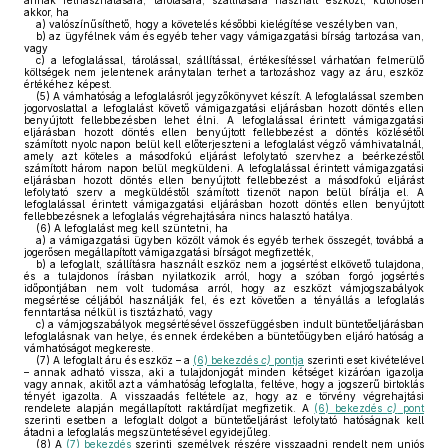
annak felhasználására, tárolására, szállítására használt eszközt, különösen
akkor, ha
a)
valószínűsíthető, hogy a követelés későbbi kielégítése veszélyben van,
b)
az ügyfélnek vám és egyéb teher vagy vámigazgatási bírság tartozása van,
vagy
c)
a lefoglalással, tárolással, szállítással, értékesítéssel várhatóan felmerülő
költségek nem jelentenek aránytalan terhet a tartozáshoz vagy az áru, eszköz
értékéhez képest.
(5)
A vámhatóság a lefoglalásról jegyzőkönyvet készít. A lefoglalással szemben
jogorvoslattal a lefoglalást követő vámigazgatási eljárásban hozott döntés ellen
benyújtott fellebbezésben lehet élni. A lefoglalással érintett vámigazgatási
eljárásban hozott döntés ellen benyújtott fellebbezést a döntés közlésétől
számított nyolc napon belül kell előterjeszteni a lefoglalást végző vámhivatalnál,
amely azt köteles a másodfokú eljárást lefolytató szervhez a beérkezéstől
számított három napon belül megküldeni. A lefoglalással érintett vámigazgatási
eljárásban hozott döntés ellen benyújtott fellebbezést a másodfokú eljárást
lefolytató szerv a megküldéstől számított tizenöt napon belül bírálja el. A
lefoglalással érintett vámigazgatási eljárásban hozott döntés ellen benyújtott
fellebbezésnek a lefoglalás végrehajtására nincs halasztó hatálya.
(6)
A lefoglalást meg kell szüntetni, ha
a)
a vámigazgatási ügyben közölt vámok és egyéb terhek összegét, továbbá a
jogerősen megállapított vámigazgatási bírságot megfizették,
b)
a lefoglalt, szállításra használt eszköz nem a jogsértést elkövető tulajdona,
és a tulajdonos írásban nyilatkozik arról, hogy a szóban forgó jogsértés
időpontjában nem volt tudomása arról, hogy az eszközt vámjogszabályok
megsértése céljából használják fel, és ezt követően a tényállás a lefoglalás
fenntartása nélkül is tisztázható, vagy
c)
a vámjogszabályok megsértésével összefüggésben indult büntetőeljárásban
lefoglalásnak van helye, és ennek érdekében a büntetőügyben eljáró hatóság a
vámhatóságot megkereste.
(7)
A lefoglalt áru és eszköz – a
(6) bekezdés
c)
pontja
szerinti eset kivételével
– annak adható vissza, aki a tulajdonjogát minden kétséget kizáróan igazolja
vagy annak, akitől azt a vámhatóság lefoglalta, feltéve, hogy a jogszerű birtoklás
tényét igazolta. A visszaadás feltétele az, hogy az e törvény végrehajtási
rendelete alapján megállapított raktárdíjat megfizetik. A
(6) bekezdés
c)
pont
szerinti esetben a lefoglalt dolgot a büntetőeljárást lefolytató hatóságnak kell
átadni a lefoglalás megszüntetésével egyidejűleg.
(8)
A
(7) bekezdés
szerinti személyek részére visszaadni rendelt nem uniós