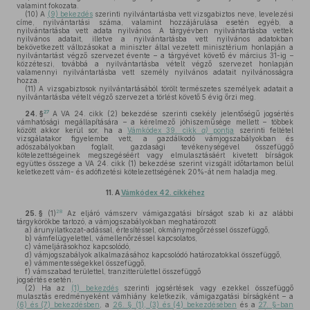
valamint fokozata.
(10)
A
(9) bekezdés
szerinti nyilvántartásba vett vizsgabiztos neve, levelezési
címe, nyilvántartási száma, valamint hozzájárulása esetén egyéb, a
nyilvántartásba vett adata nyilvános. A tárgyévben nyilvántartásba vettek
nyilvános adatait, illetve a nyilvántartásba vett nyilvános adatokban
bekövetkezett változásokat a miniszter által vezetett minisztérium honlapján a
nyilvántartást végző szervezet évente – a tárgyévet követő év március 31-ig –
közzéteszi, továbbá a nyilvántartásba vételt végző szervezet honlapján
valamennyi nyilvántartásba vett személy nyilvános adatait nyilvánosságra
hozza.
(11)
A vizsgabiztosok nyilvántartásából törölt természetes személyek adatait a
nyilvántartásba vételt végző szervezet a törlést követő 5 évig őrzi meg.
27
24. §
A VA 24. cikk (2) bekezdése szerinti csekély jelentőségű jogsértés
vámhatósági megállapítására – a kérelmező jóhiszeműsége mellett – többek
között akkor kerül sor, ha a
Vámkódex 39. cikk
a)
pontja
szerinti feltétel
vizsgálatakor figyelembe vett, a gazdálkodó vámjogszabályokban és
adószabályokban foglalt, gazdasági tevékenységével összefüggő
kötelezettségeinek megszegéséért vagy elmulasztásáért kivetett bírságok
együttes összege a VA 24. cikk (1) bekezdése szerint vizsgált időtartamon belül
keletkezett vám- és adófizetési kötelezettségének 20%-át nem haladja meg.
11.
A
Vámkódex 42. cikkéhez
28
25. §
(1)
Az eljáró vámszerv vámigazgatási bírságot szab ki az alábbi
tárgykörökbe tartozó, a vámjogszabályokban meghatározott
a)
árunyilatkozat-adással, értesítéssel, okmánymegőrzéssel összefüggő,
b)
vámfelügyelettel, vámellenőrzéssel kapcsolatos,
c)
vámeljárásokhoz kapcsolódó,
d)
vámjogszabályok alkalmazásához kapcsolódó határozatokkal összefüggő,
e)
vámmentességekkel összefüggő,
f)
vámszabad területtel, tranzitterülettel összefüggő
jogsértés esetén.
(2)
Ha az
(1) bekezdés
szerinti jogsértések vagy ezekkel összefüggő
mulasztás eredményeként vámhiány keletkezik, vámigazgatási bírságként – a
(6) és (7) bekezdésben
, a
26. § (1), (3) és (4) bekezdésében
és a
27. §-ban