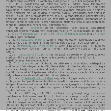
meghatározott kivétellel – a vámhiány összegének 50%-át kell megállapítani.
(3)
Ha a gazdálkodó az általános forgalmi adóról szóló törvényben
meghatározott, termék importjához kapcsolódó járulékos költséget azért nem vette
figyelembe a termékimport esetén fizetendő általános forgalmi adó alapjának
megállapításkor, mert az egyúttal a részére nyújtott szolgáltatás adóalapjául is
szolgált, és ez után a szolgáltatást nyújtó által rá áthárított adót megfizette vagy
fizetendő adóként megállapította és bevallotta, a jogszerűen kiszabható és a
tévesen közölt, termékimport esetén fizetendő általános forgalmi adó ezen okból
fennálló különbözete nem minősül vámhiánynak.
(4)
Ha az
(1) bekezdés
szerinti jogsértések vagy ezekkel összefüggő
mulasztás eredményeként nem keletkezik vámhiány, vámigazgatási bírságként
– a
(6) és (7) bekezdésben
, a
26. § (1), (3) és (4) bekezdésében
és a
27. §-ban
meghatározott kivétellel –
a)
az
(1) bekezdés
a)
pontja
szerinti jogsértés esetén természetes személy
esetében 100 ezer forintig, minden más személy esetében 500 ezer forintig,
b)
az
(1) bekezdés
b), c)
és
e)
pontja
szerinti jogsértés esetén természetes
személy esetében 125 ezer forintig, minden más személy esetében 850 ezer
forintig,
c)
az
(1) bekezdés
d)
és
f)
pontja
szerinti jogsértés esetén természetes személy
esetében 150 ezer forintig, minden más személy esetében 1 millió forintig
terjedő összeget kell megállapítani.
(5)
A
(4) bekezdés
szerinti bírság kiszabásakor a vámhatóság mérlegeli az
eset összes körülményét, az ügyfél, illetve eljáró képviselője, alkalmazottja, tagja
vagy megbízottja magatartásának súlyát, gyakoriságát, továbbá azt, hogy az
ügyfél, illetve eljáró képviselője, alkalmazottja, tagja vagy megbízottja az adott
helyzetben a tőle elvárható körültekintéssel járt-e el.
(6)
Ha az
(1) bekezdés
b)
pontjában
meghatározott jogsértést oly módon követik
el, hogy az Európai Unió vámterületére jövedéki terméket szállítanak be és a
belépést követően azt nem állítják vám elé, a vámigazgatási bírság mértéke az
árut terhelő vám és egyéb terhek összegének 200%-ával megegyező összeg, de
legalább 40 ezer forint.
(7)
Ha az EUR.1 vagy EUR-MED szállítási bizonyítványt vagy származási
nyilatkozatot tartalmazó számlát a külföldi vámhatóság a rajta lévő adatok
ellenőrzése céljából visszaküldi Magyarországra, illetve külföldi megkeresés
nélkül a magyar vámhatóság az előzőekben nevesített okmányokat, valamint a
„Beszállítói Nyilatkozat”-okat vizsgálat tárgyává teszi és az utólagos vizsgálat
során az adatok valótlannak bizonyulnak, az exportőr vagy a beszállító az eladási