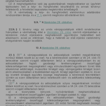
céljából használható fel.
(2)
A meghallgatáshoz való jog gyakorlásának megkezdésekor az ügyfelet
tájékoztatni kell a kép- és hangfelvétel készítéséről és annak törvényi
feltételeiről, a felvétellel kapcsolatos megtekintési lehetőségről.
(3)
A vámhatóság a kép- és hangfelvételt elektronikus adattárolási
rendszerében tárolja, és a
17. §
szerinti megőrzési idő elteltével törli.
24
9/A.
A
Vámkódex 29. cikkéhez
22/A. §
E törvény vagy az uniós vámjogszabályok eltérő rendelkezése
hiányában a vámhatóság által a
Vámkódex 29. cikke
szerinti eljárásokban a
kérelemre indult eljárásokra meghatározott ügyintézési határidőket kell
alkalmazni, azzal az eltéréssel, hogy a határidő az első eljárási cselekmény
elvégzésének napján kezdődik.
10.
A
Vámkódex 39. cikkéhez
25
23. §
(1)
A vámjogszabályok és adószabályok ismételt megsértésének
minősül többek között az az eset, ha a kérelmezővel szemben a VA 24. cikk (1)
bekezdése szerint vizsgált időtartamon belül a vámjogszabályokban és az
adószabályban foglalt, gazdasági tevékenységével összefüggő
kötelezettségeinek megszegéséért vagy elmulasztásáért együttesen tíznél több
alkalommal adóbírságot, mulasztási bírságot vagy vámigazgatási bírságot (ezen
alcím alkalmazásában a továbbiakban együtt: bírság) jogerősen szabtak ki, és az
így kivetett bírságok együttes összege meghaladja a kérelmező tekintetében
szintén az ezen időtartamon belül keletkezett vám- és adófizetési kötelezettség
20%-át.
26
(2)
A vámjogszabályok és adószabályok súlyos megsértésének minősül
többek között az az eset, ha a kérelmezővel szemben a VA 24. cikk (1) bekezdése
szerint vizsgált időtartamon belül
a)
a bizonylatok, könyvek, nyilvántartások meghamisításával,
megsemmisítésével összefüggően jogerősen bírságot szabtak ki, vagy
b)
a vámjogszabályokban és adószabályokban foglalt, gazdasági
tevékenységével összefüggő kötelezettségeinek megszegéséért vagy
elmulasztásáért alkalmanként jogerősen 20 millió forintot meghaladó összegű