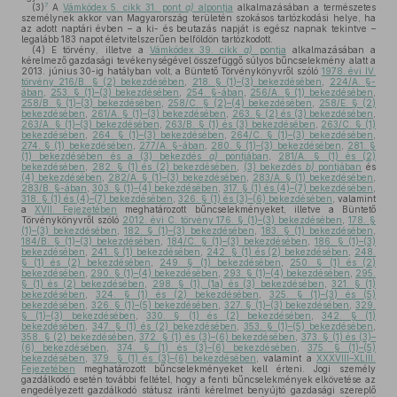
7
(3)
A
Vámkódex 5. cikk 31. pont
a)
alpontja
alkalmazásában a természetes
személynek akkor van Magyarország területén szokásos tartózkodási helye, ha
az adott naptári évben – a ki- és beutazás napját is egész napnak tekintve –
legalább 183 napot életvitelszerűen belföldön tartózkodott.
(4)
E törvény, illetve a
Vámkódex 39. cikk
a)
pontja
alkalmazásában a
kérelmező gazdasági tevékenységével összefüggő súlyos bűncselekmény alatt a
2013. június 30-ig hatályban volt, a Büntető Törvénykönyvről szóló
1978. évi IV.
törvény 216/B. § (2) bekezdésében
,
218. § (1)–(3) bekezdésében
,
224/A. §-
ában
,
253. § (1)–(3) bekezdésében
,
254. §-ában
,
256/A. § (1) bekezdésében
,
258/B. § (1)–(3) bekezdésében
,
258/C. § (2)–(4) bekezdésében
,
258/E. § (2)
bekezdésében
,
261/A. § (1)–(3) bekezdésében
,
263. § (2) és (3) bekezdésében
,
263/A. § (1)–(3) bekezdésében
,
263/B. § (1) és (3) bekezdésében
,
263/C. § (1)
bekezdésében
,
264. § (1)–(3) bekezdésében
,
264/C. § (1)–(3) bekezdésében
,
274. § (1) bekezdésében
,
277/A. §-ában
,
280. § (1)–(3) bekezdésében
,
281. §
(1) bekezdésében és a (3) bekezdés
a)
pontjában
,
281/A. § (1) és (2)
bekezdésében
,
282. § (1) és (2) bekezdésében
,
(3) bekezdés
b)
pontjában
és
(4) bekezdésében
,
282/A. § (1)–(3) bekezdésében
,
283/A. § (1) bekezdésében
,
283/B. §-ában
,
303. § (1)–(4) bekezdésében
,
317. § (1) és (4)–(7) bekezdésében
,
318. § (1) és (4)–(7) bekezdésében
,
326. § (1) és (3)–(6) bekezdésében
, valamint
a
XVII. Fejezetében
meghatározott bűncselekményeket, illetve a Büntető
Törvénykönyvről szóló
2012. évi C. törvény 176. § (1)–(3) bekezdésében
,
178. §
(1)–(3) bekezdésében
,
182. § (1)–(3) bekezdésében
,
183. § (1) bekezdésében
,
184/B. § (1)–(3) bekezdésében
,
184/C. § (1)–(3) bekezdésében
,
186. § (1)–(3)
bekezdésében
,
241. § (1) bekezdésében
,
242. § (1) és (2) bekezdésében
,
248.
§ (1) és (2) bekezdésében
,
249. § (1) bekezdésében
,
250. § (1) és (2)
bekezdésében
,
290. § (1)–(4) bekezdésében
,
293. § (1)–(4) bekezdésében
,
295.
§ (1) és (2) bekezdésében
,
298. § (1), (1a) és (3) bekezdésében
,
321. § (1)
bekezdésében
,
324. § (1) és (2) bekezdésében
,
325. § (1)–(3) és (5)
bekezdésében
,
326. § (1)–(5) bekezdésében
,
327. § (1)–(3) bekezdésében
,
329.
§ (1)–(3) bekezdésében
,
330. § (1) és (2) bekezdésében
,
342. § (1)
bekezdésében
,
347. § (1) és (2) bekezdésében
,
353. § (1)–(5) bekezdésében
,
358. § (2) bekezdésében
,
372. § (1) és (3)–(6) bekezdésében
,
373. § (1) és (3)–
(6) bekezdésében
,
374. § (1) és (3)–(6) bekezdésében
,
375. § (1)–(5)
bekezdésében
,
379. § (1) és (3)–(6) bekezdésében
, valamint a
XXXVIII–XLIII.
Fejezetében
meghatározott bűncselekményeket kell érteni. Jogi személy
gazdálkodó esetén további feltétel, hogy a fenti bűncselekmények elkövetése az
engedélyezett gazdálkodó státusz iránti kérelmet benyújtó gazdasági szereplő