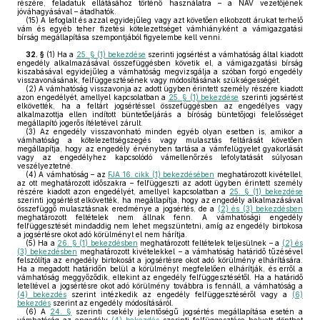
részére, feladatuk ellátásához történő használatra – a NAV vezetőjének
jóváhagyásával – átadhatók.
(15)
A lefoglalt és azzal egyidejűleg vagy azt követően elkobzott árukat terhelő
vám és egyéb teher fizetési kötelezettséget vámhiányként a vámigazgatási
bírság megállapítása szempontjából figyelembe kell venni.
32. §
(1)
Ha a
25. § (1) bekezdése
szerinti jogsértést a vámhatóság által kiadott
engedély alkalmazásával összefüggésben követik el, a vámigazgatási bírság
kiszabásával egyidejűleg a vámhatóság megvizsgálja a szóban forgó engedély
visszavonásának, felfüggesztésének vagy módosításának szükségességét.
(2)
A vámhatóság visszavonja az adott ügyben érintett személy részére kiadott
azon engedélyét, amellyel kapcsolatban a
25. § (1) bekezdése
szerinti jogsértést
elkövették, ha a feltárt jogsértéssel összefüggésben az engedélyes vagy
alkalmazottja ellen indított büntetőeljárás a bíróság büntetőjogi felelősséget
megállapító jogerős ítéletével zárult.
(3)
Az engedély visszavonható minden egyéb olyan esetben is, amikor a
vámhatóság a kötelezettségszegés vagy mulasztás feltárását követően
megállapítja, hogy az engedély érvényben tartása a vámfelügyelet gyakorlását
vagy az engedélyhez kapcsolódó vámellenőrzés lefolytatását súlyosan
veszélyeztetné.
(4)
A vámhatóság – az
FJA 16. cikk (1) bekezdésében
meghatározott kivétellel,
az ott meghatározott időszakra – felfüggeszti az adott ügyben érintett személy
részére kiadott azon engedélyét, amellyel kapcsolatban a
25. § (1) bekezdése
szerinti jogsértést elkövették, ha megállapítja, hogy az engedély alkalmazásával
összefüggő mulasztásnak eredménye a jogsértés, de a
(2) és (3) bekezdésben
meghatározott feltételek nem állnak fenn. A vámhatósági engedély
felfüggesztését mindaddig nem lehet megszüntetni, amíg az engedély birtokosa
a jogsértésre okot adó körülményt el nem hárítja.
(5)
Ha a
26. § (1) bekezdésben
meghatározott feltételek teljesülnek – a
(2) és
(3) bekezdésben
meghatározott kivételekkel – a vámhatóság határidő tűzésével
felszólítja az engedély birtokosát a jogsértésre okot adó körülmény elhárítására.
Ha a megadott határidőn belül a körülményt megfelelően elhárítják, és erről a
vámhatóság meggyőződik, eltekint az engedély felfüggesztésétől. Ha a határidő
leteltével a jogsértésre okot adó körülmény továbbra is fennáll, a vámhatóság a
(4) bekezdés
szerint intézkedik az engedély felfüggesztéséről vagy a
(6)
bekezdés
szerint az engedély módosításáról.
(6)
A
24. §
szerinti csekély jelentőségű jogsértés megállapítása esetén a