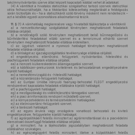
lakcímnyilvántartás szerve által képzett kapcsolati kóddal vehet át adatokat.
(4)
A vámtitkot a hivatalos statisztikai szolgálathoz tartozó szervek statisztikai
célra felhasználhatják, ha a titoktartási kötelezettség megtartását a feldolgozás
során biztosítják és – ha a statisztikáról szóló törvény másként nem rendelkezik –
azt a későbbi egyedi azonosításra alkalmatlanná teszik.
11. §
(1)
A vámhatóság megkeresésre vagy hivatalból tájékoztatja a vámtitokról
a)
a nemzetbiztonsági szolgálatokat törvényben meghatározott feladataik
ellátása céljából,
b)
a rendőrségről szóló törvényben meghatározott belső bűnmegelőzési és
bűnfelderítési feladatokat ellátó szervet és a terrorizmust elhárító szervet
törvényben meghatározott feladatai ellátása érdekében,
c)
az ügyészt, valamint a nyomozó hatóságot törvényben meghatározott
feladatai ellátása céljából,
d)
a bíróságot az igazságszolgáltatási tevékenysége ellátása céljából,
e)
engedélyezési, ellenőrzési, felügyeleti, nyilvántartási, hitelesítési és
piacfelügyeleti feladataik ellátása céljából,
ea)
a nemzeti külkereskedelmi államigazgatási szervet,
eb)
a kábítószer-prekurzorok kivitelének és behozatalának engedélyezésére
kijelölt hatóságot,
ec)
a nemesfémvizsgáló és -hitelesítő hatóságot,
ed)
a közraktározás-felügyeleti hatóságot,
ee)
az Európai Unióba irányuló faanyag-behozatal FLEGT engedélyezési
rendszerével kapcsolatos feladatok ellátására kijelölt hatóságot,
ef)
a piacfelügyeleti hatóságot,
eg)
a mezőgazdasági és vidékfejlesztési támogatási szervet,
eh)
a piaci árinformációs rendszert működtető szervet,
ei)
a környezetvédelmi és természetvédelmi hatóságokat,
ej)
az élelmiszerlánc-felügyeleti szervet,
ek)
a borászati hatóságot,
el)
az egyes árukra vagy országokra vonatkozó behozatali és kiviteli
engedélyezésre, felügyeletre kijelölt hatóságot,
f)
az agrárpolitikáért felelős minisztert az agrárrendtartással és a piacvédelmi
elemzéssel összefüggő feladatok ellátása céljából,
g)
a minisztert, ha a tájékoztatás jogszabályban meghatározott feladata
ellátásához szükséges,
h)
az egészségügyért felelős minisztert, illetve a külpolitikáért felelős