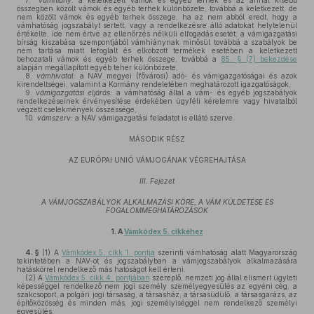
7.
vámhiány:
a keletkezett vámok és egyéb terhek és az annál kisebb
összegben közölt vámok és egyéb terhek különbözete, továbbá a keletkezett, de
nem közölt vámok és egyéb terhek összege, ha az nem abból eredt, hogy a
vámhatóság jogszabályt sértett, vagy a rendelkezésre álló adatokat helytelenül
értékelte, ide nem értve az ellenőrzés nélküli elfogadás esetét; a vámigazgatási
bírság kiszabása szempontjából vámhiánynak minősül továbbá a szabályok be
nem tartása miatt lefoglalt és elkobzott termékek esetében a keletkezett
behozatali vámok és egyéb terhek összege, továbbá a
85. § (7) bekezdése
alapján megállapított egyéb teher különbözete,
8.
vámhivatal:
a NAV megyei (fővárosi) adó- és vámigazgatóságai és azok
kirendeltségei, valamint a Kormány rendeletében meghatározott igazgatóságok,
9.
vámigazgatási eljárás:
a vámhatóság által a vám- és egyéb jogszabályok
rendelkezéseinek érvényesítése érdekében ügyféli kérelemre vagy hivatalból
végzett cselekmények összessége,
10.
vámszerv:
a NAV vámigazgatási feladatot is ellátó szerve.
MÁSODIK RÉSZ
AZ EURÓPAI UNIÓ VÁMJOGÁNAK VÉGREHAJTÁSA
III. Fejezet
A VÁMJOGSZABÁLYOK ALKALMAZÁSI KÖRE, A VÁM KÜLDETÉSE ÉS
FOGALOMMEGHATÁROZÁSOK
1.
A
Vámkódex 5. cikkéhez
4. §
(1)
A
Vámkódex 5. cikk 1. pontja
szerinti vámhatóság alatt Magyarország
tekintetében a NAV-ot és jogszabályban a vámjogszabályok alkalmazására
hatáskörrel rendelkező más hatóságot kell érteni.
(2)
A
Vámkódex 5. cikk 4. pontjában
szereplő, nemzeti jog által elismert ügyleti
képességgel rendelkező nem jogi személy személyegyesülés az egyéni cég, a
szakcsoport, a polgári jogi társaság, a társasház, a társasüdülő, a társasgarázs, az
építőközösség és minden más, jogi személyiséggel nem rendelkező személyi
egyesülés.