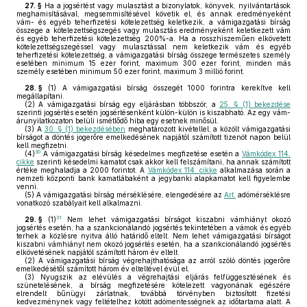
27. §
Ha a jogsértést vagy mulasztást a bizonylatok, könyvek, nyilvántartások
meghamisításával, megsemmisítésével követik el, és annak eredményeként
vám- és egyéb teherfizetési kötelezettség keletkezik, a vámigazgatási bírság
összege a kötelezettségszegés vagy mulasztás eredményeként keletkezett vám
és egyéb teherfizetési kötelezettség 200%-a. Ha a rosszhiszeműen elkövetett
kötelezettségszegéssel vagy mulasztással nem keletkezik vám és egyéb
teherfizetési kötelezettség, a vámigazgatási bírság összege természetes személy
esetében minimum 15 ezer forint, maximum 300 ezer forint, minden más
személy esetében minimum 50 ezer forint, maximum 3 millió forint.
28. §
(1)
A vámigazgatási bírság összegét 1000 forintra kerekítve kell
megállapítani.
(2)
A vámigazgatási bírság egy eljárásban többször, a
25. § (1) bekezdése
szerinti jogsértés esetén jogsértésenként külön-külön is kiszabható. Az egy vám-
árunyilatkozaton belüli ismétlődő hiba egy esetnek minősül.
(3)
A
30. § (1) bekezdésében
meghatározott kivétellel, a közölt vámigazgatási
bírságot a döntés jogerőre emelkedésének napjától számított tizenöt napon belül
kell megfizetni.
30
(4)
A vámigazgatási bírság késedelmes megfizetése esetén a
Vámkódex 114.
cikke
szerinti késedelmi kamatot csak akkor kell felszámítani, ha annak számított
értéke meghaladja a 2000 forintot. A
Vámkódex 114. cikke
alkalmazása során a
nemzeti központi bank kamatlábaként a jegybanki alapkamatot kell figyelembe
venni.
(5)
A vámigazgatási bírság mérséklésére, elengedésére az
Art.
adómérséklésre
vonatkozó szabályait kell alkalmazni.
31
29. §
(1)
Nem lehet vámigazgatási bírságot kiszabni vámhiányt okozó
jogsértés esetén, ha a szankcionálandó jogsértés tekintetében a vámok és egyéb
terhek a közlésre nyitva álló határidő eltelt. Nem lehet vámigazgatási bírságot
kiszabni vámhiányt nem okozó jogsértés esetén, ha a szankcionálandó jogsértés
elkövetésének napjától számított három év eltelt.
(2)
A vámigazgatási bírság végrehajthatósága az arról szóló döntés jogerőre
emelkedésétől számított három év elteltével évül el.
(3)
Nyugszik az elévülés a végrehajtási eljárás felfüggesztésének és
szünetelésének, a bírság megfizetésére kötelezett vagyonának egészére
elrendelt bűnügyi zárlatnak, továbbá törvényben biztosított fizetési
kedvezménynek vagy feltételhez kötött adómentességnek az időtartama alatt. A