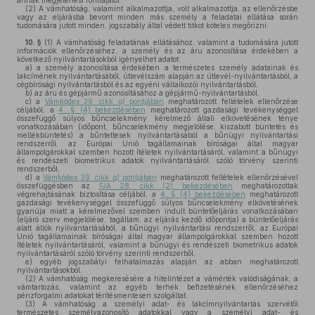
annak megjelenési formájától.
(2)
A vámhatóság, valamint alkalmazottja, volt alkalmazottja, az ellenőrzésbe
vagy az eljárásba bevont minden más személy a feladatai ellátása során
tudomására jutott minden, jogszabály által védett titkot köteles megőrizni.
10. §
(1)
A vámhatóság feladatának ellátásához, valamint a tudomására jutott
információk ellenőrzéséhez, a személy és az áru azonosítása érdekében a
következő nyilvántartásokból igényelhet adatot:
a)
a személy azonosítása érdekében a természetes személy adatainak és
lakcímének nyilvántartásából, útlevélszám alapján az útlevél-nyilvántartásból, a
cégbírósági nyilvántartásból és az egyéni vállalkozói nyilvántartásból,
b)
az áru és gépjármű azonosításához a gépjármű-nyilvántartásból,
c)
a
Vámkódex 39. cikk
a)
pontjában
meghatározott feltételek ellenőrzése
céljából, a
4. § (4) bekezdésében
meghatározott gazdasági tevékenységgel
összefüggő súlyos bűncselekmény kérelmező általi elkövetésének ténye
vonatkozásában (időpont, bűncselekmény megjelölése, kiszabott büntetés és
mellékbüntetés) a bűntettesek nyilvántartásából a bűnügyi nyilvántartási
rendszerről, az Európai Unió tagállamainak bíróságai által magyar
állampolgárokkal szemben hozott ítéletek nyilvántartásáról, valamint a bűnügyi
és rendészeti biometrikus adatok nyilvántartásáról szóló törvény szerinti
rendszerből,
d)
a
Vámkódex 39. cikk
a)
pontjában
meghatározott feltételek ellenőrzésével
összefüggésben az
FJA 28. cikk (2) bekezdésében
meghatározottak
végrehajtásának biztosítása céljából, a
4. § (4) bekezdésében
meghatározott
gazdasági tevékenységgel összefüggő súlyos bűncselekmény elkövetésének
gyanúja miatt a kérelmezővel szemben indult büntetőeljárás vonatkozásában
(eljáró szerv megjelölése, tagállam, az eljárás kezdő időpontja) a büntetőeljárás
alatt állók nyilvántartásából, a bűnügyi nyilvántartási rendszerről, az Európai
Unió tagállamainak bíróságai által magyar állampolgárokkal szemben hozott
ítéletek nyilvántartásáról, valamint a bűnügyi és rendészeti biometrikus adatok
nyilvántartásáról szóló törvény szerinti rendszerből,
e)
egyéb jogszabályi felhatalmazás alapján az abban meghatározott
nyilvántartásokból.
(2)
A vámhatóság megkeresésére a hitelintézet a vámérték valódiságának, a
vámtartozás, valamint az egyéb terhek befizetésének ellenőrzéséhez
pénzforgalmi adatokat térítésmentesen szolgáltat.
(3)
A vámhatóság a személyi adat- és lakcímnyilvántartás szervétől
természetes személyazonosító adatokkal vagy a személyi adat- és