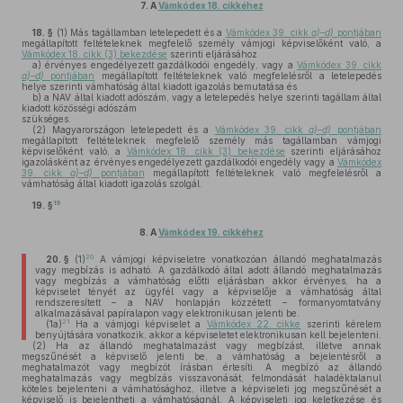
7.
A
Vámkódex 18. cikkéhez
18. §
(1)
Más tagállamban letelepedett és a
Vámkódex 39. cikk
a)–d)
pontjában
megállapított feltételeknek megfelelő személy vámjogi képviselőként való, a
Vámkódex 18. cikk (3) bekezdése
szerinti eljárásához
a)
érvényes engedélyezett gazdálkodói engedély, vagy a
Vámkódex 39. cikk
a)–d)
pontjában
megállapított feltételeknek való megfelelésről a letelepedés
helye szerinti vámhatóság által kiadott igazolás bemutatása és
b)
a NAV által kiadott adószám, vagy a letelepedés helye szerinti tagállam által
kiadott közösségi adószám
szükséges.
(2)
Magyarországon letelepedett és a
Vámkódex 39. cikk
a)–d)
pontjában
megállapított feltételeknek megfelelő személy más tagállamban vámjogi
képviselőként való, a
Vámkódex 18. cikk (3) bekezdése
szerinti eljárásához
igazolásként az érvényes engedélyezett gazdálkodói engedély vagy a
Vámkódex
39. cikk
a)–d)
pontjában
megállapított feltételeknek való megfelelésről a
vámhatóság által kiadott igazolás szolgál.
19
19. §
8.
A
Vámkódex 19. cikkéhez
20
20. §
(1)
A vámjogi képviseletre vonatkozóan állandó meghatalmazás
vagy megbízás is adható. A gazdálkodó által adott állandó meghatalmazás
vagy megbízás a vámhatóság előtti eljárásban akkor érvényes, ha a
képviselet tényét az ügyfél vagy a képviselője a vámhatóság által
rendszeresített – a NAV honlapján közzétett – formanyomtatvány
alkalmazásával papíralapon vagy elektronikusan jelenti be.
21
(1a)
Ha a vámjogi képviselet a
Vámkódex 22. cikke
szerinti kérelem
benyújtására vonatkozik, akkor a képviseletet elektronikusan kell bejelenteni.
(2)
Ha az állandó meghatalmazást vagy megbízást, illetve annak
megszűnését a képviselő jelenti be, a vámhatóság a bejelentésről a
meghatalmazót vagy megbízót írásban értesíti. A megbízó az állandó
meghatalmazás vagy megbízás visszavonását, felmondását haladéktalanul
köteles bejelenteni a vámhatósághoz, illetve a képviseleti jog megszűnését a
képviselő is bejelentheti a vámhatóságnál. A képviseleti jog keletkezése és