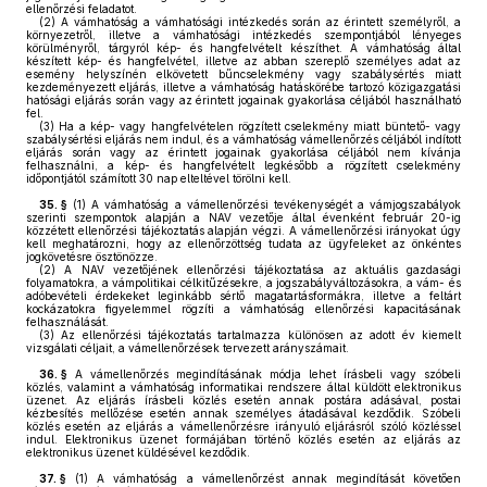
ellenőrzési feladatot.
(2)
A vámhatóság a vámhatósági intézkedés során az érintett személyről, a
környezetről, illetve a vámhatósági intézkedés szempontjából lényeges
körülményről, tárgyról kép- és hangfelvételt készíthet. A vámhatóság által
készített kép- és hangfelvétel, illetve az abban szereplő személyes adat az
esemény helyszínén elkövetett bűncselekmény vagy szabálysértés miatt
kezdeményezett eljárás, illetve a vámhatóság hatáskörébe tartozó közigazgatási
hatósági eljárás során vagy az érintett jogainak gyakorlása céljából használható
fel.
(3)
Ha a kép- vagy hangfelvételen rögzített cselekmény miatt büntető- vagy
szabálysértési eljárás nem indul, és a vámhatóság vámellenőrzés céljából indított
eljárás során vagy az érintett jogainak gyakorlása céljából nem kívánja
felhasználni, a kép- és hangfelvételt legkésőbb a rögzített cselekmény
időpontjától számított 30 nap elteltével törölni kell.
35. §
(1)
A vámhatóság a vámellenőrzési tevékenységét a vámjogszabályok
szerinti szempontok alapján a NAV vezetője által évenként február 20-ig
közzétett ellenőrzési tájékoztatás alapján végzi. A vámellenőrzési irányokat úgy
kell meghatározni, hogy az ellenőrzöttség tudata az ügyfeleket az önkéntes
jogkövetésre ösztönözze.
(2)
A NAV vezetőjének ellenőrzési tájékoztatása az aktuális gazdasági
folyamatokra, a vámpolitikai célkitűzésekre, a jogszabályváltozásokra, a vám- és
adóbevételi érdekeket leginkább sértő magatartásformákra, illetve a feltárt
kockázatokra figyelemmel rögzíti a vámhatóság ellenőrzési kapacitásának
felhasználását.
(3)
Az ellenőrzési tájékoztatás tartalmazza különösen az adott év kiemelt
vizsgálati céljait, a vámellenőrzések tervezett arányszámait.
36. §
A vámellenőrzés megindításának módja lehet írásbeli vagy szóbeli
közlés, valamint a vámhatóság informatikai rendszere által küldött elektronikus
üzenet. Az eljárás írásbeli közlés esetén annak postára adásával, postai
kézbesítés mellőzése esetén annak személyes átadásával kezdődik. Szóbeli
közlés esetén az eljárás a vámellenőrzésre irányuló eljárásról szóló közléssel
indul. Elektronikus üzenet formájában történő közlés esetén az eljárás az
elektronikus üzenet küldésével kezdődik.
37. §
(1)
A vámhatóság a vámellenőrzést annak megindítását követően