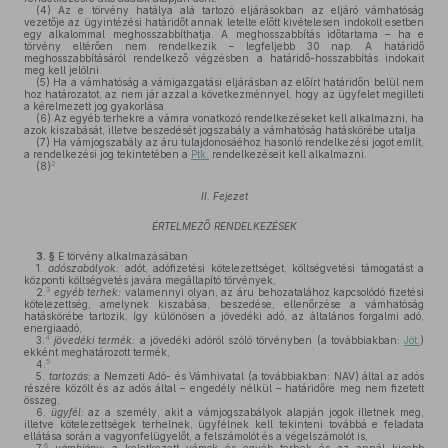
(4)
Az e törvény hatálya alá tartozó eljárásokban az eljáró vámhatóság
vezetője az ügyintézési határidőt annak letelte előtt kivételesen indokolt esetben
egy alkalommal meghosszabbíthatja. A meghosszabbítás időtartama – ha e
törvény eltérően nem rendelkezik – legfeljebb 30 nap. A határidő
meghosszabbításáról rendelkező végzésben a határidő-hosszabbítás indokait
meg kell jelölni.
(5)
Ha a vámhatóság a vámigazgatási eljárásban az előírt határidőn belül nem
hoz határozatot, az nem jár azzal a következménnyel, hogy az ügyfelet megilleti
a kérelmezett jog gyakorlása.
(6)
Az egyéb terhekre a vámra vonatkozó rendelkezéseket kell alkalmazni, ha
azok kiszabását, illetve beszedését jogszabály a vámhatóság hatáskörébe utalja.
(7)
Ha vámjogszabály az áru tulajdonosáéhoz hasonló rendelkezési jogot említ,
a rendelkezési jog tekintetében a
Ptk.
rendelkezéseit kell alkalmazni.
2
(8)
II. Fejezet
ÉRTELMEZŐ RENDELKEZÉSEK
3. §
E törvény alkalmazásában
1.
adószabályok:
adót, adófizetési kötelezettséget, költségvetési támogatást a
központi költségvetés javára megállapító törvények,
3
2.
egyéb terhek:
valamennyi olyan, az áru behozatalához kapcsolódó fizetési
kötelezettség, amelynek kiszabása, beszedése, ellenőrzése a vámhatóság
hatáskörébe tartozik, így különösen a jövedéki adó, az általános forgalmi adó,
energiaadó,
4
3.
jövedéki termék:
a jövedéki adóról szóló törvényben (a továbbiakban:
Jöt.
)
ekként meghatározott termék,
5
4.
5.
tartozás:
a Nemzeti Adó- és Vámhivatal (a továbbiakban: NAV) által az adós
részére közölt és az adós által – engedély nélkül – határidőre meg nem fizetett
összeg,
6.
ügyfél:
az a személy, akit a vámjogszabályok alapján jogok illetnek meg,
illetve kötelezettségek terhelnek, ügyfélnek kell tekinteni továbbá e feladata
ellátása során a vagyonfelügyelőt, a felszámolót és a végelszámolót is,
6