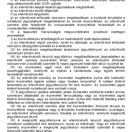
c)
az ellenőrzött személy megnevezését, székhelyét, lakóhelyét, adószámát
vagy adóazonosító jelét, EORI számát,
d)
az ellenőrzés alapját képező jogszabályok megjelölését,
e)
az ellenőrzés kezdő időpontját,
f)
az ellenőrzés tárgykörét,
g)
az ellenőrzést lefolytató vámszerv megállapításait, a tisztázott tényállást a
vonatkozó jogszabályok megjelölésével és annak bizonyítékait, az ellenőrzött
személy által felajánlott és visszautasított bizonyítékok felsorolását és a
visszautasítás indokolását,
h)
a tapasztalt hiányosságok megszüntetésére vonatkozó esetleges
javaslatokat,
i)
az észrevételezés lehetőségéről és határidejéről szóló tájékoztatást,
j)
az ellenőrzést végző személy nevét és aláírását, az ellenőrzést lefolytató
vámszerv bélyegzőlenyomatát és a keltezést.
(3)
Az ellenőrzés megállapításait tartalmazó jegyzőkönyvet az ellenőrzött
személlyel közölni kell.
(4)
Az ellenőrzésről készült jegyzőkönyv megállapításaival kapcsolatban az
ellenőrzött személy észrevételt tehet, amelyet az ellenőrzést lefolytató
vámszervnél a közléstől számított 15 napos jogvesztő határidőn belül nyújthat be.
(5)
Az észrevételi jogot nem kell biztosítani azon megállapítással
összefüggésben, amelynél az eljárás a vámtartozás vagy egyéb terhek
beszedését veszélyezteti.
(6)
Az ellenőrzött személy az észrevétel megtételére nyitva álló határidőn
belül észrevételi jogáról szóban vagy írásban lemondhat. A szóban történő
lemondást az ellenőrzési jegyzőkönyvre fel kell vezetni. Az észrevételi jogról
történő lemondó nyilatkozat nem vonható vissza.
(7)
A jegyzőkönyv postára adásától, postai kézbesítés mellőzése esetén annak
személyes átadásától az észrevétel benyújtásáig vagy az észrevételi jogról
történő lemondásig, vagy az észrevételezésre nyitva álló határidő leteltéig eltelt
időtartam az ellenőrzés határidejébe nem számít bele.
(8)
Ha az ellenőrzött személy által tett észrevételben felhozott tények és
bizonyítékok megvizsgálása vagy a tényállás tisztázása érdekében szükséges,
az ellenőrzést lefolytató vámszerv folytatja az ellenőrzést, amelyről kiegészítő
jegyzőkönyvet készít.
(9)
A kiegészítő jegyzőkönyvre az ellenőrzésről készült jegyzőkönyvre
vonatkozó szabályokat kell alkalmazni, azzal az eltéréssel, hogy az ellenőrzött
személy észrevételt a kiegészítő jegyzőkönyv közlésétől számított 8 napos
jogvesztő határidőn belül tehet.