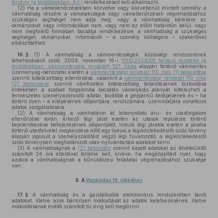
törvény (a továbbiakban: Art.)
rendelkezéseit kell alkalmazni.
(2)
Ha a vámellenőrzésekben közvetve vagy közvetlenül érintett személy a
vámhatóság részére a vámalakiságok vagy vámellenőrzések végrehajtásához
szükséges segítséget nem adja meg, vagy a vámhatóság kérésére az
okmányokat vagy információkat nem, vagy nem az előírt határidőn belül, vagy
nem megfelelő formában bocsátja rendelkezésre, a vámhatóság a szükséges
segítséget, okmányokat, információt – e személy költségére – szakértővel
elkészíttetheti.
16. §
(1)
A vámhatóság a vámmentességek közösségi rendszerének
létrehozásáról szóló, 2009. november 16-i
1186/2009/EK tanácsi rendelet (a
továbbiakban: vámmentességi rendelet) 107. cikke
alapján történő vámmentes
üzemanyag-behozatal esetén a
vámmentességi rendelet 110. cikk (1) bekezdése
szerinti kötelezettség ellenőrzése, valamint a
vámmentességi rendelet 110. cikk
(2) bekezdése
szerinti vámfizetési kötelezettség teljesítésének biztosítása
érdekében a szabad forgalomba bocsátás vámeljárás alanyát kötelezheti a
természetes személyazonosító adatai, továbbá a gépjármű belépésének és – ha
történt ilyen – a kilépésének időpontjára, rendszámára, üzemmódjára vonatkozó
adatok szolgáltatására.
(2)
A vámhatóság a vámhatáron át lebonyolódó áru- és utasforgalom
ellenőrzése során, érkező légi járat esetén az utasok repülésre történő
bejelentkezése befejezésének időpontjától, induló légi járatok esetén a járatra
történő utasfelvétel megkezdése előtt egy órával a légiközlekedésről szóló törvény
alapján jogosult a személyszállítást végző légi fuvarozótól, a légiközlekedésről
szóló törvényben meghatározott utas-nyilvántartási adatokat kérni.
(3)
A vámhatóságnak a
(2) bekezdés
szerint kapott adatokat az átvételüktől
számított 24 óra elteltével törölnie kell, kivéve, ha megállapítást nyer, hogy
azokra a vámhatóságnak a bűnüldözési feladatai végrehajtásához szüksége
van.
6.
A
Vámkódex 16. cikkéhez
17. §
A vámhatóság és a gazdálkodók elektronikus rendszerében tárolt
adatokat, illetve azok bármilyen módosítását az adatok keletkezésének, illetve
módosításának évétől számított tíz évig kell megőrizni.