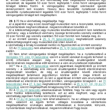
ár, annak hiányában az áru vámhatóság által megállapított értékének egy
százalékát, de legalább 50 ezer forint, legfeljebb 1 millió forint vámigazgatási
bírságot köteles fizetni. A vámigazgatási bírságot származást igazoló
okmányonként kell kiszabni. Hosszú távú beszállítói nyilatkozat esetén
beszállítói nyilatkozatonként legalább 500 ezer forint, legfeljebb 1 millió forint
vámigazgatási bírságot kell megállapítani.
26. §
(1)
Ha a vámhatóság megállapítja, hogy
a)
a jogsértést vagy ezzel összefüggő mulasztást nem a bizonylatok, könyvek,
nyilvántartások meghamisításával, megsemmisítésével követték el,
b)
a kötelezettségszegés vagy mulasztás következményeként nem keletkezik
vámhiány, vagy a keletkező vámhiány összege természetes személy esetében a
30 ezer forintot, jogi személy esetében 150 ezer forintot nem haladja meg, és
c)
az érintett személy a
25. § (1) bekezdésében
meghatározott valamely
kötelezettségszegést vagy mulasztást első ízben követi el,
a vámhatóság a bírság kiszabását mellőzi és figyelmezteti az érintett személyt.
(2)
Az
(1) bekezdés
nem alkalmazható a
25. § (6) bekezdése
szerinti jogsértés
esetén.
(3)
Nem lehet vámigazgatási bírságot megállapítani, ha a nyilatkozattevő a
Vámkódex 173. cikk (3) bekezdése
szerint a közölt vámokat és egyéb terheket is
érintő információ alapján még a vámhatóság áruátengedést követő
ellenőrzésének megkezdése előtt kérelmezi a vám-árunyilatkozat módosítását.
29
(4)
Ha a
25. § (1) bekezdése
szerinti jogsértések megtörténtéről az érintett
személy – a vámhatóság erre irányuló áruátengedést követő ellenőrzésének
megkezdését követően, de még az áruátengedést követő ellenőrzés
megállapításait tartalmazó jegyzőkönyv közlése előtt – maga értesíti az
ellenőrzést végző vámszervet, és kéri a jogsértéssel érintett vám-árunyilatkozat
módosítását az ellenőrzés tárgykörét érintően, vámigazgatási bírságként – az
(1)
bekezdésben
és a
27. §-ban
meghatározott kivétellel – a
25. § (2), (4), (6) és (7)
bekezdése
szerint megállapítható bírságösszeg 50%-át kell kiszabni.
(5)
A
(3) és (4) bekezdés
alkalmazásának feltétele, hogy ha vám vagy egyéb
teher fizetési kötelezettség keletkezik, azt az adós megfizeti, vagy arra a
vámhatóság jogerősen fizetési könnyítést engedélyez.
(6)
A
(3) és (4) bekezdést
nem lehet alkalmazni, ha az utólagos könyvelésbe
vétel, valamint az egyéb terhek utólagos kiszabása a vámtartozás
megállapításához szükséges adatok eltitkolásával, a bizonylatok, könyvek,
nyilvántartások meghamisításával, megsemmisítésével függ össze.