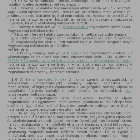
1. §
(1)
Az uniós vámjogot – annak elsőbbsége mellett – az e törvényben
foglaltak figyelembevételével kell végrehajtani.
(2)
E törvényt, valamint a Magyarországon alkalmazásra kerülő – behozatali
vagy kiviteli eljárásra vonatkozó – nemzetközi szerződések rendelkezéseit kell
alkalmazni az európai uniós jog által nem szabályozott kérdésekben az e törvény
hatálya alá tartozó területen folytatott nemzetközi áruforgalommal kapcsolatos
ügyekben, ha az a vámhatóság hatáskörébe tartozik.
(3)
E törvény területi hatálya – a
(4) bekezdésben
meghatározott kivételekkel –
Magyarország területére terjed ki.
(4)
E törvény területi hatálya szempontjából nemzetközi szerződés alapján
a)
külföldön létesített magyar vámhivatalt Magyarország területén működőnek,
b)
Magyarország területén külföldi vámhatóság által létesített szolgálati helyet
Magyarország területén kívül működőnek
kell tekinteni.
(5)
E törvény személyi hatálya – a
III. Fejezetben
meghatározott kivétellel – a
vámhatóságra és az Uniós Vámkódex létrehozásáról szóló, 2013. október 9-i
952/2013/EU európai parlamenti és tanácsi rendelet (a továbbiakban: Vámkódex)
hatálya alá tartozó személyre terjed ki – ha rájuk a magyar jog irányadó –,
ideértve a Polgári Törvénykönyvről szóló törvényben (a továbbiakban:
Ptk.
)
meghatározott valamennyi szervezeti formát is.
2. §
(1)
Ha a
Vámkódex 5. cikk 2. pontja
szerinti vámjogszabályok (a
továbbiakban: vámjogszabályok) valamely eljárási kérdésben nem
rendelkeznek, vámigazgatási eljárásokban a közigazgatási hatósági eljárás és
szolgáltatás általános szabályairól szóló törvény (a továbbiakban:
Ket.
)
rendelkezéseit kell alkalmazni.
(2)
A
Ket.
végrehajtásról szóló rendelkezései, továbbá az eljárás
megindítására, az ügyintézési rendelkezésre, elektronikus irat előterjesztése
esetén az ügyintézési határidő kezdetére vonatkozó szabályai az e törvény
hatálya alá tartozó eljárásokban nem alkalmazhatók.
(3)
Ha az ügy érdemi eldöntése olyan kérdés előzetes elbírálásától függ,
amelyben az eljárás más szerv hatáskörébe tartozik, vagy az ügyben eljáró adó-
és vámhatóságnak az adott üggyel szorosan összefüggő más hatósági döntése
nélkül megalapozottan nem dönthető el, a vámhatóság az eljárást felfüggeszti.
Ha a más szerv előtti eljárás megindítására az ügyfél jogosult, erre őt a
vámhatóság megfelelő határidő kitűzése mellett felhívja. Ha az ügyfél a
felhívásnak nem tesz eleget, a vámhatóság az eljárást megszünteti, vagy a
rendelkezésre álló adatok alapján dönt.