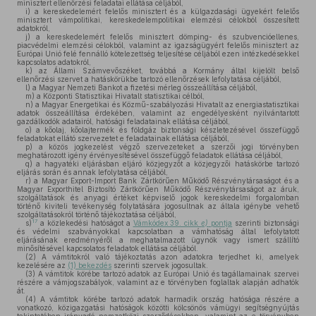
minisztert ellenőrzési feladatai ellátása céljából,
i)
a kereskedelemért felelős minisztert és a külgazdasági ügyekért felelős
minisztert vámpolitikai, kereskedelempolitikai elemzési célokból összesített
adatokról,
j)
a kereskedelemért felelős minisztert dömping- és szubvencióellenes,
piacvédelmi elemzési célokból, valamint az igazságügyért felelős minisztert az
Európai Unió felé fennálló kötelezettség teljesítése céljából ezen intézkedésekkel
kapcsolatos adatokról,
k)
az Állami Számvevőszéket, továbbá a Kormány által kijelölt belső
ellenőrzési szervet a hatáskörükbe tartozó ellenőrzések lefolytatása céljából,
l)
a Magyar Nemzeti Bankot a fizetési mérleg összeállítása céljából,
m)
a Központi Statisztikai Hivatalt statisztikai célból,
n)
a Magyar Energetikai és Közmű-szabályozási Hivatalt az energiastatisztikai
adatok összeállítása érdekében, valamint az engedélyesként nyilvántartott
gazdálkodók adatairól, hatósági feladatainak ellátása céljából,
o)
a kőolaj, kőolajtermék és földgáz biztonsági készletezésével összefüggő
feladatokat ellátó szervezetet e feladatainak ellátása céljából,
p)
a közös jogkezelést végző szervezeteket a szerzői jogi törvényben
meghatározott igény érvényesítésével összefüggő feladatok ellátása céljából,
q)
a hagyatéki eljárásban eljáró közjegyzőt a közjegyzői hatáskörbe tartozó
eljárás során és annak lefolytatása céljából,
r)
a Magyar Export-Import Bank Zártkörűen Működő Részvénytársaságot és a
Magyar Exporthitel Biztosító Zártkörűen Működő Részvénytársaságot az áruk,
szolgáltatások és anyagi értéket képviselő jogok kereskedelmi forgalomban
történő kiviteli tevékenység folytatására jogosultnak az általa igénybe vehető
szolgáltatásokról történő tájékoztatása céljából,
17
s)
a közlekedési hatóságot a
Vámkódex 39. cikk
e)
pontja
szerinti biztonsági
és védelmi szabványokkal kapcsolatban a vámhatóság által lefolytatott
eljárásának eredményéről a meghatalmazott ügynök vagy ismert szállító
minősítésével kapcsolatos feladatok ellátása céljából.
(2)
A vámtitokról való tájékoztatás azon adatokra terjedhet ki, amelyek
kezelésére az
(1) bekezdés
szerinti szervek jogosultak.
(3)
A vámtitok körébe tartozó adatok az Európai Unió és tagállamainak szervei
részére a vámjogszabályok, valamint az e törvényben foglaltak alapján adhatók
át.
(4)
A vámtitok körébe tartozó adatok harmadik ország hatósága részére a
vonatkozó, közigazgatási hatóságok közötti kölcsönös vámügyi segítségnyújtás