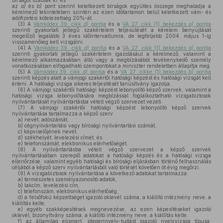
bírságot szabtak ki, és
az
a)
és
b)
pont szerint keletkezett bírságok együttes összege meghaladja a
kérelmező tekintetében szintén az ezen időtartamon belül keletkezett vám- és
adófizetési kötelezettség 20%-át.
(3)
A
Vámkódex 39. cikk
d)
pontja
és a
VA 27. cikk (1) bekezdés
a)
pontja
szerinti gyakorlati jellegű szakértelem teljesülését a kérelem benyújtását
megelőző legalább 3 éves időintervallumra, de legfeljebb 2004. május 1-ig
visszamenőleg kell vizsgálni.
(4)
A
Vámkódex 39. cikk
d)
pontja
és a
VA 27. cikk (1) bekezdés
a)
pontja
szerinti gyakorlati jellegű szakértelem igazolásául a kérelmező, valamint a
kérelmező alkalmazásában álló vagy a megbízásából tevékenykedő személy
vonatkozásában elfogadható szempontokat a miniszter rendeletben állapítja meg.
(5)
A
Vámkódex 39. cikk
d)
pontja
és a
VA 27. cikke (1) bekezdés
b)
pontja
szerinti képzés alatt a vámjogi szakértői hatósági képzést és hatósági vizsgát kell
érteni. A hatósági vizsga sikeres teljesítését tanúsítvány igazolja.
(6)
A vámjogi szakértői hatósági képzést lebonyolító képző szervek, valamint a
hatósági vizsga lebonyolítására megbízással foglalkoztatható vizsgabiztosok
nyilvántartását nyilvántartásba vételt végző szervezet vezeti.
(7)
A vámjogi szakértői hatósági képzést lebonyolító képző szervek
nyilvántartása tartalmazza a képző szerv
a)
nevét, adószámát,
b)
cégnyilvántartási vagy bírósági nyilvántartási számát,
c)
képviselőjének nevét,
d)
székhelyét, levelezési címét, és
e)
telefonszámát, elektronikus elérhetőségét.
(8)
A nyilvántartásba vételt végző szervezet a képző szervek
nyilvántartásában szereplő adatokat a hatósági képzés és a hatósági vizsga
ellenőrzése, valamint egyéb hatósági és bírósági eljárásban történő felhasználás
céljából a képző szerv nyilvántartásból való törlését követően öt évig megőrzi.
(9)
A vizsgabiztosok nyilvántartása a következő adatokat tartalmazza:
a)
természetes személyazonosító adatok,
b)
lakcím, levelezési cím,
c)
telefonszám, elektronikus elérhetőség,
d)
a felsőfokú képzettséget igazoló oklevél száma, a kiállító intézmény neve, a
kiállítás kelte,
e)
egyéb szakképesítések megnevezése, az ezen képesítéseket igazoló
oklevél, bizonyítvány száma, a kiállító intézmény neve, a kiállítás kelte,
f)
az államilag elismert, idegennyelv-tudást igazoló nyelvvizsga típusa,