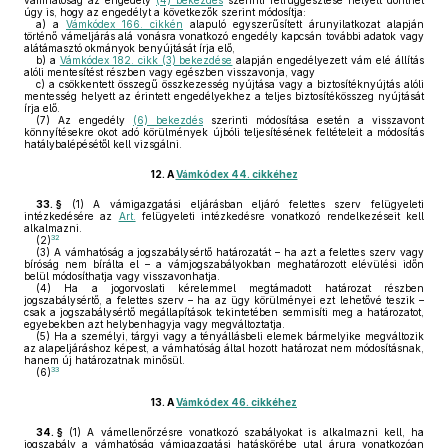
vámhatóság az engedély
(4) bekezdés
szerinti felfüggesztése helyett dönthet
úgy is, hogy az engedélyt a következők szerint módosítja:
a)
a
Vámkódex 166. cikkén
alapuló egyszerűsített árunyilatkozat alapján
történő vámeljárás alá vonásra vonatkozó engedély kapcsán további adatok vagy
alátámasztó okmányok benyújtását írja elő,
b)
a
Vámkódex 182. cikk (3) bekezdése
alapján engedélyezett vám elé állítás
alóli mentesítést részben vagy egészben visszavonja, vagy
c)
a csökkentett összegű összkezesség nyújtása vagy a biztosítéknyújtás alóli
mentesség helyett az érintett engedélyekhez a teljes biztosítékösszeg nyújtását
írja elő.
(7)
Az engedély
(6) bekezdés
szerinti módosítása esetén a visszavont
könnyítésekre okot adó körülmények újbóli teljesítésének feltételeit a módosítás
hatálybalépésétől kell vizsgálni.
12.
A
Vámkódex 44. cikkéhez
33. §
(1)
A vámigazgatási eljárásban eljáró felettes szerv felügyeleti
intézkedésére az
Art.
felügyeleti intézkedésre vonatkozó rendelkezéseit kell
alkalmazni.
32
(2)
(3)
A vámhatóság a jogszabálysértő határozatát – ha azt a felettes szerv vagy
bíróság nem bírálta el – a vámjogszabályokban meghatározott elévülési időn
belül módosíthatja vagy visszavonhatja.
(4)
Ha a jogorvoslati kérelemmel megtámadott határozat részben
jogszabálysértő, a felettes szerv – ha az ügy körülményei ezt lehetővé teszik –
csak a jogszabálysértő megállapítások tekintetében semmisíti meg a határozatot,
egyebekben azt helybenhagyja vagy megváltoztatja.
(5)
Ha a személyi, tárgyi vagy a tényállásbeli elemek bármelyike megváltozik
az alapeljáráshoz képest, a vámhatóság által hozott határozat nem módosításnak,
hanem új határozatnak minősül.
33
(6)
13.
A
Vámkódex 46. cikkéhez
34. §
(1)
A vámellenőrzésre vonatkozó szabályokat is alkalmazni kell, ha
jogszabály a vámhatóság vámigazgatási hatáskörébe utal árura vonatkozóan