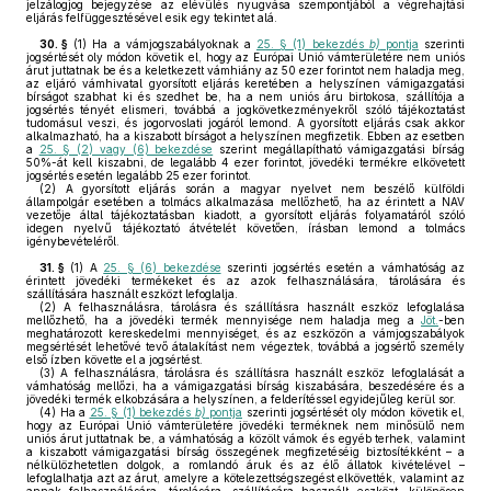
jelzálogjog bejegyzése az elévülés nyugvása szempontjából a végrehajtási
eljárás felfüggesztésével esik egy tekintet alá.
30. §
(1)
Ha a vámjogszabályoknak a
25. § (1) bekezdés
b)
pontja
szerinti
jogsértését oly módon követik el, hogy az Európai Unió vámterületére nem uniós
árut juttatnak be és a keletkezett vámhiány az 50 ezer forintot nem haladja meg,
az eljáró vámhivatal gyorsított eljárás keretében a helyszínen vámigazgatási
bírságot szabhat ki és szedhet be, ha a nem uniós áru birtokosa, szállítója a
jogsértés tényét elismeri, továbbá a jogkövetkezményekről szóló tájékoztatást
tudomásul veszi, és jogorvoslati jogáról lemond. A gyorsított eljárás csak akkor
alkalmazható, ha a kiszabott bírságot a helyszínen megfizetik. Ebben az esetben
a
25. § (2) vagy (6) bekezdése
szerint megállapítható vámigazgatási bírság
50%-át kell kiszabni, de legalább 4 ezer forintot, jövedéki termékre elkövetett
jogsértés esetén legalább 25 ezer forintot.
(2)
A gyorsított eljárás során a magyar nyelvet nem beszélő külföldi
állampolgár esetében a tolmács alkalmazása mellőzhető, ha az érintett a NAV
vezetője által tájékoztatásban kiadott, a gyorsított eljárás folyamatáról szóló
idegen nyelvű tájékoztató átvételét követően, írásban lemond a tolmács
igénybevételéről.
31. §
(1)
A
25. § (6) bekezdése
szerinti jogsértés esetén a vámhatóság az
érintett jövedéki termékeket és az azok felhasználására, tárolására és
szállítására használt eszközt lefoglalja.
(2)
A felhasználásra, tárolásra és szállításra használt eszköz lefoglalása
mellőzhető, ha a jövedéki termék mennyisége nem haladja meg a
Jöt.
-ben
meghatározott kereskedelmi mennyiséget, és az eszközön a vámjogszabályok
megsértését lehetővé tevő átalakítást nem végeztek, továbbá a jogsértő személy
első ízben követte el a jogsértést.
(3)
A felhasználásra, tárolásra és szállításra használt eszköz lefoglalását a
vámhatóság mellőzi, ha a vámigazgatási bírság kiszabására, beszedésére és a
jövedéki termék elkobzására a helyszínen, a felderítéssel egyidejűleg kerül sor.
(4)
Ha a
25. § (1) bekezdés
b)
pontja
szerinti jogsértését oly módon követik el,
hogy az Európai Unió vámterületére jövedéki terméknek nem minősülő nem
uniós árut juttatnak be, a vámhatóság a közölt vámok és egyéb terhek, valamint
a kiszabott vámigazgatási bírság összegének megfizetéséig biztosítékként – a
nélkülözhetetlen dolgok, a romlandó áruk és az élő állatok kivételével –
lefoglalhatja azt az árut, amelyre a kötelezettségszegést elkövették, valamint az