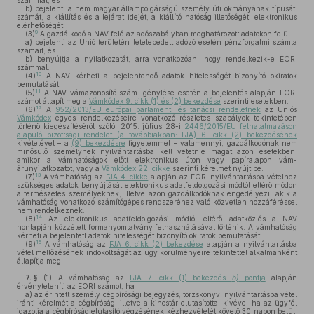
számmal, és
b)
bejelenti a nem magyar állampolgárságú személy úti okmányának típusát,
számát, a kiállítás és a lejárat idejét, a kiállító hatóság illetőségét, elektronikus
elérhetőségét.
9
(3)
A gazdálkodó a NAV felé az adószabályban meghatározott adatokon felül
a)
bejelenti az Unió területén letelepedett adózó esetén pénzforgalmi számla
számait, és
b)
benyújtja a nyilatkozatát, arra vonatkozóan, hogy rendelkezik-e EORI
számmal.
10
(4)
A NAV kérheti a bejelentendő adatok hitelességét bizonyító okiratok
bemutatását.
11
(5)
A NAV vámazonosító szám igénylése esetén a bejelentés alapján EORI
számot állapít meg a
Vámkódex 9. cikk (1) és (2) bekezdése
szerinti esetekben.
12
(6)
A
952/2013/EU európai parlamenti és tanácsi rendeletnek
az Uniós
Vámkódex
egyes rendelkezéseire vonatkozó részletes szabályok tekintetében
történő kiegészítéséről szóló, 2015. július 28-i
2446/2015/EU felhatalmazáson
alapuló bizottsági rendelet (a továbbiakban: FJA) 6. cikk (2) bekezdésének
kivételével – a
(9) bekezdésre
figyelemmel – valamennyi, gazdálkodónak nem
minősülő személynek nyilvántartásba kell vetetnie magát azon esetekben,
amikor a vámhatóságok előtt elektronikus úton vagy papíralapon vám-
árunyilatkozatot, vagy a
Vámkódex 22. cikke
szerinti kérelmet nyújt be.
13
(7)
A vámhatóság az
FJA 4. cikke
alapján az EORI nyilvántartásba vételhez
szükséges adatok benyújtását elektronikus adatfeldolgozási módtól eltérő módon
a természetes személyeknek, illetve azon gazdálkodóknak engedélyezi, akik a
vámhatóság vonatkozó számítógépes rendszeréhez való közvetlen hozzáféréssel
nem rendelkeznek.
14
(8)
Az elektronikus adatfeldolgozási módtól eltérő adatközlés a NAV
honlapján közzétett formanyomtatvány felhasználásával történik. A vámhatóság
kérheti a bejelentett adatok hitelességét bizonyító okiratok bemutatását.
15
(9)
A vámhatóság az
FJA 6. cikk (2) bekezdése
alapján a nyilvántartásba
vétel mellőzésének indokoltságát az ügy körülményeire tekintettel alkalmanként
állapítja meg.
7. §
(1)
A vámhatóság az
FJA 7. cikk (1) bekezdés
b)
pontja
alapján
érvényteleníti az EORI számot, ha
a)
az érintett személy cégbírósági bejegyzés, törzskönyvi nyilvántartásba vétel
iránti kérelmét a cégbíróság, illetve a kincstár elutasította, kivéve, ha az ügyfél
igazolja a cégbíróság elutasító végzésének kézhezvételét követő 30 napon belül,