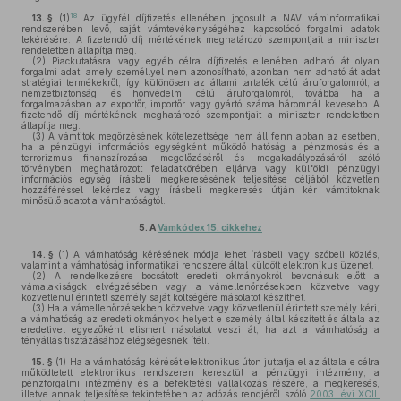
18
13. §
(1)
Az ügyfél díjfizetés ellenében jogosult a NAV váminformatikai
rendszerében levő, saját vámtevékenységéhez kapcsolódó forgalmi adatok
lekérésére. A fizetendő díj mértékének meghatározó szempontjait a miniszter
rendeletben állapítja meg.
(2)
Piackutatásra vagy egyéb célra díjfizetés ellenében adható át olyan
forgalmi adat, amely személlyel nem azonosítható, azonban nem adható át adat
stratégiai termékekről, így különösen az állami tartalék célú áruforgalomról, a
nemzetbiztonsági és honvédelmi célú áruforgalomról, továbbá ha a
forgalmazásban az exportőr, importőr vagy gyártó száma háromnál kevesebb. A
fizetendő díj mértékének meghatározó szempontjait a miniszter rendeletben
állapítja meg.
(3)
A vámtitok megőrzésének kötelezettsége nem áll fenn abban az esetben,
ha a pénzügyi információs egységként működő hatóság a pénzmosás és a
terrorizmus finanszírozása megelőzéséről és megakadályozásáról szóló
törvényben meghatározott feladatkörében eljárva vagy külföldi pénzügyi
információs egység írásbeli megkeresésének teljesítése céljából közvetlen
hozzáféréssel lekérdez vagy írásbeli megkeresés útján kér vámtitoknak
minősülő adatot a vámhatóságtól.
5.
A
Vámkódex 15. cikkéhez
14. §
(1)
A vámhatóság kérésének módja lehet írásbeli vagy szóbeli közlés,
valamint a vámhatóság informatikai rendszere által küldött elektronikus üzenet.
(2)
A rendelkezésre bocsátott eredeti okmányokról bevonásuk előtt a
vámalakiságok elvégzésében vagy a vámellenőrzésekben közvetve vagy
közvetlenül érintett személy saját költségére másolatot készíthet.
(3)
Ha a vámellenőrzésekben közvetve vagy közvetlenül érintett személy kéri,
a vámhatóság az eredeti okmányok helyett e személy által készített és általa az
eredetivel egyezőként elismert másolatot veszi át, ha azt a vámhatóság a
tényállás tisztázásához elégségesnek ítéli.
15. §
(1)
Ha a vámhatóság kérését elektronikus úton juttatja el az általa e célra
működtetett elektronikus rendszeren keresztül a pénzügyi intézmény, a
pénzforgalmi intézmény és a befektetési vállalkozás részére, a megkeresés,
illetve annak teljesítése tekintetében az adózás rendjéről szóló
2003. évi XCII.