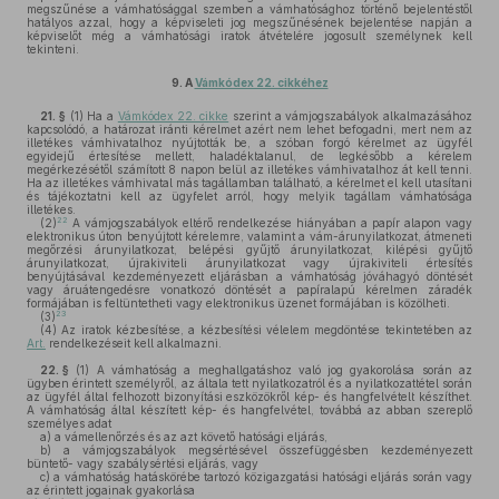
megszűnése a vámhatósággal szemben a vámhatósághoz történő bejelentéstől
hatályos azzal, hogy a képviseleti jog megszűnésének bejelentése napján a
képviselőt még a vámhatósági iratok átvételére jogosult személynek kell
tekinteni.
9.
A
Vámkódex 22. cikkéhez
21. §
(1)
Ha a
Vámkódex 22. cikke
szerint a vámjogszabályok alkalmazásához
kapcsolódó, a határozat iránti kérelmet azért nem lehet befogadni, mert nem az
illetékes vámhivatalhoz nyújtották be, a szóban forgó kérelmet az ügyfél
egyidejű értesítése mellett, haladéktalanul, de legkésőbb a kérelem
megérkezésétől számított 8 napon belül az illetékes vámhivatalhoz át kell tenni.
Ha az illetékes vámhivatal más tagállamban található, a kérelmet el kell utasítani
és tájékoztatni kell az ügyfelet arról, hogy melyik tagállam vámhatósága
illetékes.
22
(2)
A vámjogszabályok eltérő rendelkezése hiányában a papír alapon vagy
elektronikus úton benyújtott kérelemre, valamint a vám-árunyilatkozat, átmeneti
megőrzési árunyilatkozat, belépési gyűjtő árunyilatkozat, kilépési gyűjtő
árunyilatkozat, újrakiviteli árunyilatkozat vagy újrakiviteli értesítés
benyújtásával kezdeményezett eljárásban a vámhatóság jóváhagyó döntését
vagy áruátengedésre vonatkozó döntését a papíralapú kérelmen záradék
formájában is feltüntetheti vagy elektronikus üzenet formájában is közölheti.
23
(3)
(4)
Az iratok kézbesítése, a kézbesítési vélelem megdöntése tekintetében az
Art.
rendelkezéseit kell alkalmazni.
22. §
(1)
A vámhatóság a meghallgatáshoz való jog gyakorolása során az
ügyben érintett személyről, az általa tett nyilatkozatról és a nyilatkozattétel során
az ügyfél által felhozott bizonyítási eszközökről kép- és hangfelvételt készíthet.
A vámhatóság által készített kép- és hangfelvétel, továbbá az abban szereplő
személyes adat
a)
a vámellenőrzés és az azt követő hatósági eljárás,
b)
a vámjogszabályok megsértésével összefüggésben kezdeményezett
büntető- vagy szabálysértési eljárás, vagy
c)
a vámhatóság hatáskörébe tartozó közigazgatási hatósági eljárás során vagy
az érintett jogainak gyakorlása