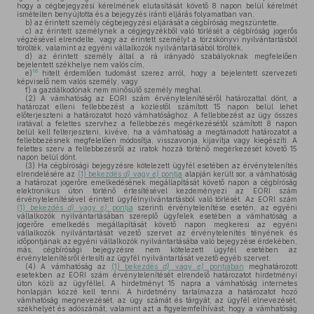
hogy a cégbejegyzési kérelmének elutasítását követő 8 napon belül kérelmét
ismételten benyújtotta és a bejegyzés iránti eljárás folyamatban van,
b)
az érintett személy cégbejegyzési eljárását a cégbíróság megszüntette,
c)
az érintett személynek a cégjegyzékből való törlését a cégbíróság jogerős
végzésével elrendelte, vagy az érintett személyt a törzskönyvi nyilvántartásból
törölték, valamint az egyéni vállalkozók nyilvántartásából törölték,
d)
az érintett személy által a rá irányadó szabályoknak megfelelően
bejelentett székhelye nem valós cím,
16
e)
hitelt érdemlően tudomást szerez arról, hogy a bejelentett szervezeti
képviselő nem valós személy, vagy
f)
a gazdálkodónak nem minősülő személy meghal.
(2)
A vámhatóság az EORI szám érvénytelenítéséről határozattal dönt, a
határozat elleni fellebbezést a közléstől számított 15 napon belül lehet
előterjeszteni a határozatot hozó vámhatósághoz. A fellebbezést az ügy összes
iratával a felettes szervhez a fellebbezés megérkezésétől számított 8 napon
belül kell felterjeszteni, kivéve, ha a vámhatóság a megtámadott határozatot a
fellebbezésnek megfelelően módosítja, visszavonja, kijavítja vagy kiegészíti. A
felettes szerv a fellebbezésről az iratok hozzá történő megérkezését követő 15
napon belül dönt.
(3)
Ha cégbírósági bejegyzésre kötelezett ügyfél esetében az érvénytelenítés
elrendelésére az
(1) bekezdés
d)
vagy
e)
pontja
alapján került sor, a vámhatóság
a határozat jogerőre emelkedésének megállapítását követő napon a cégbíróság
elektronikus úton történő értesítésével kezdeményezi az EORI szám
érvénytelenítésével érintett ügyfélnyilvántartásból való törlését. Az EORI szám
(1) bekezdés
d)
vagy
e)
pontja
szerinti érvénytelenítése esetén, az egyéni
vállalkozók nyilvántartásában szereplő ügyfelek esetében a vámhatóság a
jogerőre emelkedés megállapítását követő napon megkeresi az egyéni
vállalkozók nyilvántartását vezető szervet az érvénytelenítés tényének és
időpontjának az egyéni vállalkozók nyilvántartásába való bejegyzése érdekében,
más, cégbírósági bejegyzésre nem kötelezett ügyfél esetében az
érvénytelenítésről értesíti az ügyfél nyilvántartását vezető egyéb szervet.
(4)
A vámhatóság az
(1) bekezdés
d)
vagy
e)
pontjában
meghatározott
esetekben az EORI szám érvénytelenítését elrendelő határozatot hirdetményi
úton közli az ügyféllel. A hirdetményt 15 napra a vámhatóság internetes
honlapján közzé kell tenni. A hirdetmény tartalmazza a határozatot hozó
vámhatóság megnevezését, az ügy számát és tárgyát, az ügyfél elnevezését,
székhelyét és adószámát, valamint azt a figyelemfelhívást, hogy a vámhatóság