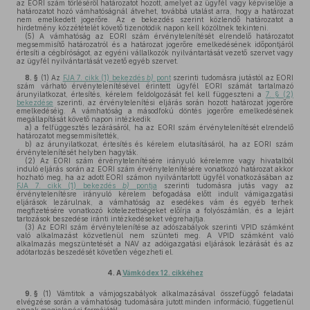
az EORI szám törléséről határozatot hozott, amelyet az ügyfél vagy képviselője a
határozatot hozó vámhatóságnál átvehet, továbbá utalást arra, hogy a határozat
nem emelkedett jogerőre. Az e bekezdés szerint közlendő határozatot a
hirdetmény közzétételét követő tizenötödik napon kell közöltnek tekinteni.
(5)
A vámhatóság az EORI szám érvénytelenítését elrendelő határozatot
megsemmisítő határozatról és a határozat jogerőre emelkedésének időpontjáról
értesíti a cégbíróságot, az egyéni vállalkozók nyilvántartását vezető szervet vagy
az ügyfél nyilvántartását vezető egyéb szervet.
8. §
(1)
Az
FJA 7. cikk (1) bekezdés
b)
pont
szerinti tudomásra jutástól az EORI
szám várható érvénytelenítésével érintett ügyfél EORI számát tartalmazó
árunyilatkozat, értesítés, kérelem feldolgozását fel kell függeszteni a
7. § (2)
bekezdése
szerinti, az érvénytelenítési eljárás során hozott határozat jogerőre
emelkedéséig. A vámhatóság a másodfokú döntés jogerőre emelkedésének
megállapítását követő napon intézkedik
a)
a felfüggesztés lezárásáról, ha az EORI szám érvénytelenítését elrendelő
határozatot megsemmisítették,
b)
az árunyilatkozat, értesítés és kérelem elutasításáról, ha az EORI szám
érvénytelenítését helyben hagyták.
(2)
Az EORI szám érvénytelenítésére irányuló kérelemre vagy hivatalból
induló eljárás során az EORI szám érvénytelenítésére vonatkozó határozat akkor
hozható meg, ha az adott EORI számon nyilvántartott ügyfél vonatkozásában az
FJA 7. cikk (1) bekezdés
b)
pontja
szerinti tudomásra jutás vagy az
érvénytelenítésre irányuló kérelem befogadása előtt indult vámigazgatási
eljárások lezárulnak, a vámhatóság az esedékes vám és egyéb terhek
megfizetésére vonatkozó kötelezettségeket előírja a folyószámlán, és a lejárt
tartozások beszedése iránti intézkedéseket végrehajtja.
(3)
Az EORI szám érvénytelenítése az adószabályok szerinti VPID számként
való alkalmazást közvetlenül nem szünteti meg. A VPID számként való
alkalmazás megszüntetését a NAV az adóigazgatási eljárások lezárását és az
adótartozás beszedését követően végezheti el.
4.
A
Vámkódex 12. cikkéhez
9. §
(1)
Vámtitok a vámjogszabályok alkalmazásával összefüggő feladatai
elvégzése során a vámhatóság tudomására jutott minden információ, függetlenül