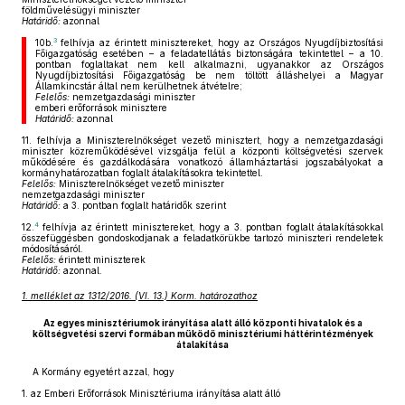
földművelésügyi miniszter
Határidő:
azonnal
3
10b.
felhívja az érintett minisztereket, hogy az Országos Nyugdíjbiztosítási
Főigazgatóság esetében – a feladatellátás biztonságára tekintettel – a 10.
pontban foglaltakat nem kell alkalmazni, ugyanakkor az Országos
Nyugdíjbiztosítási Főigazgatóság be nem töltött álláshelyei a Magyar
Államkincstár által nem kerülhetnek átvételre;
Felelős:
nemzetgazdasági miniszter
emberi erőforrások minisztere
Határidő:
azonnal
11.
felhívja a Miniszterelnökséget vezető minisztert, hogy a nemzetgazdasági
miniszter közreműködésével vizsgálja felül a központi költségvetési szervek
működésére és gazdálkodására vonatkozó államháztartási jogszabályokat a
kormányhatározatban foglalt átalakításokra tekintettel.
Felelős:
Miniszterelnökséget vezető miniszter
nemzetgazdasági miniszter
Határidő:
a 3. pontban foglalt határidők szerint
4
12.
felhívja az érintett minisztereket, hogy a 3. pontban foglalt átalakításokkal
összefüggésben gondoskodjanak a feladatkörükbe tartozó miniszteri rendeletek
módosításáról.
Felelős:
érintett miniszterek
Határidő:
azonnal.
1. melléklet az 1312/2016. (VI. 13.) Korm. határozathoz
Az egyes minisztériumok irányítása alatt álló központi hivatalok és a
költségvetési szervi formában működő minisztériumi háttérintézmények
átalakítása
A Kormány egyetért azzal, hogy
1.
az Emberi Erőforrások Minisztériuma irányítása alatt álló