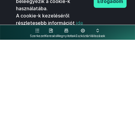
beleegyezik a cookie-k
Elfogadom
használatába.
A cookie-k kezeléséről
részletesebb információt
ide
kattintva olvashat.
Szerkezet
Keresés
Megnyitottak
Eszköztár
Változások
Kapcsolat
Felhasználási feltételek