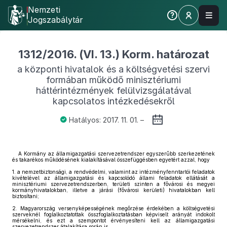
Nemzeti
Jogszabálytár
1312/2016. (VI. 13.) Korm. határozat
a központi hivatalok és a költségvetési szervi
formában működő minisztériumi
háttérintézmények felülvizsgálatával
kapcsolatos intézkedésekről
Hatályos: 2017. 11. 01. –
A Kormány az államigazgatási szervezetrendszer egyszerűbb szerkezetének
és takarékos működésének kialakításával összefüggésben egyetért azzal, hogy
1.
a nemzetbiztonsági, a rendvédelmi, valamint az intézményfenntartói feladatok
kivételével az államigazgatási és kapcsolódó állami feladatok ellátását a
minisztériumi szervezetrendszerben, területi szinten a fővárosi és megyei
kormányhivatalokban, illetve a járási (fővárosi kerületi) hivatalokban kell
biztosítani;
2.
Magyarország versenyképességének megőrzése érdekében a költségvetési
szerveknél foglalkoztatottak összfoglalkoztatásban képviselt arányát indokolt
mérsékelni, és ezt a szempontot érvényesíteni kell az államigazgatási
szervezetrendszer átalakítása során is.