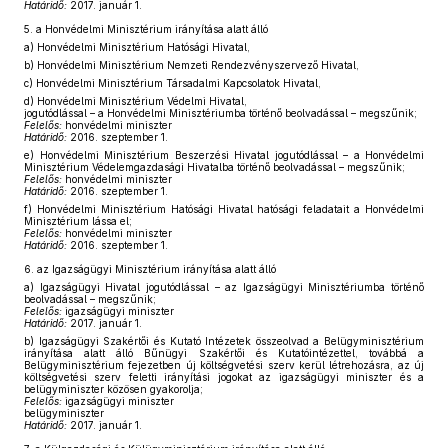
Határidő:
2017. január 1.
5.
a Honvédelmi Minisztérium irányítása alatt álló
a)
Honvédelmi Minisztérium Hatósági Hivatal,
b)
Honvédelmi Minisztérium Nemzeti Rendezvényszervező Hivatal,
c)
Honvédelmi Minisztérium Társadalmi Kapcsolatok Hivatal,
d)
Honvédelmi Minisztérium Védelmi Hivatal,
jogutódlással – a Honvédelmi Minisztériumba történő beolvadással – megszűnik;
Felelős:
honvédelmi miniszter
Határidő:
2016. szeptember 1.
e)
Honvédelmi Minisztérium Beszerzési Hivatal jogutódlással – a Honvédelmi
Minisztérium Védelemgazdasági Hivatalba történő beolvadással – megszűnik;
Felelős:
honvédelmi miniszter
Határidő:
2016. szeptember 1.
f)
Honvédelmi Minisztérium Hatósági Hivatal hatósági feladatait a Honvédelmi
Minisztérium lássa el;
Felelős:
honvédelmi miniszter
Határidő:
2016. szeptember 1.
6.
az Igazságügyi Minisztérium irányítása alatt álló
a)
Igazságügyi Hivatal jogutódlással – az Igazságügyi Minisztériumba történő
beolvadással – megszűnik;
Felelős:
igazságügyi miniszter
Határidő:
2017. január 1.
b)
Igazságügyi Szakértői és Kutató Intézetek összeolvad a Belügyminisztérium
irányítása alatt álló Bűnügyi Szakértői és Kutatóintézettel, továbbá a
Belügyminisztérium fejezetben új költségvetési szerv kerül létrehozásra, az új
költségvetési szerv feletti irányítási jogokat az igazságügyi miniszter és a
belügyminiszter közösen gyakorolja;
Felelős:
igazságügyi miniszter
belügyminiszter
Határidő:
2017. január 1.