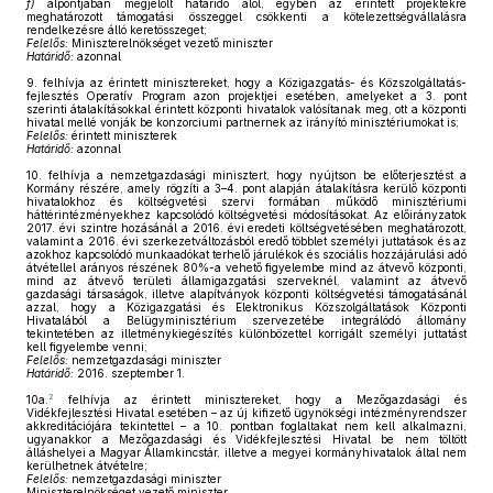
f)
alpontjában megjelölt határidő alól, egyben az érintett projektekre
meghatározott támogatási összeggel csökkenti a kötelezettségvállalásra
rendelkezésre álló keretösszeget;
Felelős:
Miniszterelnökséget vezető miniszter
Határidő:
azonnal
9.
felhívja az érintett minisztereket, hogy a Közigazgatás- és Közszolgáltatás-
fejlesztés Operatív Program azon projektjei esetében, amelyeket a 3. pont
szerinti átalakításokkal érintett központi hivatalok valósítanak meg, ott a központi
hivatal mellé vonják be konzorciumi partnernek az irányító minisztériumokat is;
Felelős:
érintett miniszterek
Határidő:
azonnal
10.
felhívja a nemzetgazdasági minisztert, hogy nyújtson be előterjesztést a
Kormány részére, amely rögzíti a 3–4. pont alapján átalakításra kerülő központi
hivatalokhoz és költségvetési szervi formában működő minisztériumi
háttérintézményekhez kapcsolódó költségvetési módosításokat. Az előirányzatok
2017. évi szintre hozásánál a 2016. évi eredeti költségvetésében meghatározott,
valamint a 2016. évi szerkezetváltozásból eredő többlet személyi juttatások és az
azokhoz kapcsolódó munkaadókat terhelő járulékok és szociális hozzájárulási adó
átvétellel arányos részének 80%-a vehető figyelembe mind az átvevő központi,
mind az átvevő területi államigazgatási szerveknél, valamint az átvevő
gazdasági társaságok, illetve alapítványok központi költségvetési támogatásánál
azzal, hogy a Közigazgatási és Elektronikus Közszolgáltatások Központi
Hivatalából a Belügyminisztérium szervezetébe integrálódó állomány
tekintetében az illetménykiegészítés különbözettel korrigált személyi juttatást
kell figyelembe venni;
Felelős:
nemzetgazdasági miniszter
Határidő:
2016. szeptember 1.
2
10a.
felhívja az érintett minisztereket, hogy a Mezőgazdasági és
Vidékfejlesztési Hivatal esetében – az új kifizető ügynökségi intézményrendszer
akkreditációjára tekintettel – a 10. pontban foglaltakat nem kell alkalmazni,
ugyanakkor a Mezőgazdasági és Vidékfejlesztési Hivatal be nem töltött
álláshelyei a Magyar Államkincstár, illetve a megyei kormányhivatalok által nem
kerülhetnek átvételre;
Felelős:
nemzetgazdasági miniszter
Miniszterelnökséget vezető miniszter