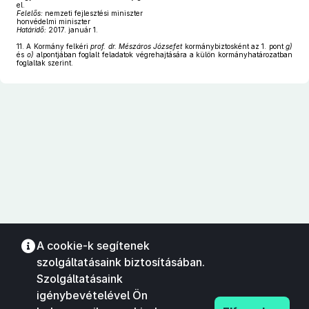
el.
Felelős:
nemzeti fejlesztési miniszter
honvédelmi miniszter
Határidő:
2017. január 1.
11.
A Kormány felkéri
prof. dr. Mészáros Józsefet
kormánybiztosként az 1. pont
g)
és
o)
alpontjában foglalt feladatok végrehajtására a külön kormányhatározatban
foglaltak szerint.
A cookie-k segítenek
szolgáltatásaink biztosításában.
Szolgáltatásaink
igénybevételével Ön