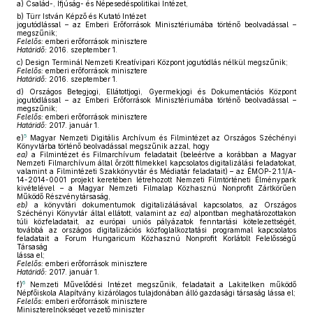
a)
Család-, Ifjúság- és Népesedéspolitikai Intézet,
b)
Türr István Képző és Kutató Intézet
jogutódlással – az Emberi Erőforrások Minisztériumába történő beolvadással –
megszűnik;
Felelős:
emberi erőforrások minisztere
Határidő:
2016. szeptember 1.
c)
Design Terminál Nemzeti Kreatívipari Központ jogutódlás nélkül megszűnik;
Felelős:
emberi erőforrások minisztere
Határidő:
2016. szeptember 1.
d)
Országos Betegjogi, Ellátottjogi, Gyermekjogi és Dokumentációs Központ
jogutódlással – az Emberi Erőforrások Minisztériumába történő beolvadással –
megszűnik;
Felelős:
emberi erőforrások minisztere
Határidő:
2017. január 1.
5
e)
Magyar Nemzeti Digitális Archívum és Filmintézet az Országos Széchényi
Könyvtárba történő beolvadással megszűnik azzal, hogy
ea)
a Filmintézet és Filmarchívum feladatait (beleértve a korábban a Magyar
Nemzeti Filmarchívum által őrzött filmekkel kapcsolatos digitalizálási feladatokat,
valamint a Filmintézeti Szakkönyvtár és Médiatár feladatait) – az ÉMOP-2.1.1/A-
14-2014-0001 projekt keretében létrehozott Nemzeti Filmtörténeti Élménypark
kivételével – a Magyar Nemzeti Filmalap Közhasznú Nonprofit Zártkörűen
Működő Részvénytársaság,
eb)
a könyvtári dokumentumok digitalizálásával kapcsolatos, az Országos
Széchényi Könyvtár által ellátott, valamint az
ea)
alpontban meghatározottakon
túli közfeladatait, az európai uniós pályázatok fenntartási kötelezettségét,
továbbá az országos digitalizációs közfoglalkoztatási programmal kapcsolatos
feladatait a Forum Hungaricum Közhasznú Nonprofit Korlátolt Felelősségű
Társaság
lássa el;
Felelős:
emberi erőforrások minisztere
Határidő:
2017. január 1.
6
f)
Nemzeti Művelődési Intézet megszűnik, feladatait a Lakitelken működő
Népfőiskola Alapítvány kizárólagos tulajdonában álló gazdasági társaság lássa el;
Felelős:
emberi erőforrások minisztere
Miniszterelnökséget vezető miniszter