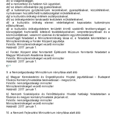
dc)
a világörökséggel,
dd)
a nemzetközi és határon túli ügyekkel,
de)
az állami elővásárlási jog gyakorlásával,
df)
a tudományos gyűjtemények kezelésével, gyarapításával, közzétételével,
nyilvánosan hozzáférhető kutatószolgálat működtetésével,
dg)
a kulturális örökségi értékek osztályozásával,
dh)
az örökségvédelmi tanácsadói testületek működtetésével,
di)
a kulturális örökség elemei védettségével kapcsolatos tudományos
előkészítéssel,
dj)
a kulturális örökségvédelem területét érintő szakértői tevékenységgel, a
közszolgálati tisztviselők kötelező továbbképzésével, ismeretterjesztéssel és a
közművelődéssel, valamint szakmai és társadalmi együttműködéssel
összefüggő feladatait a Miniszterelnökség lássa el, e feladatok tekintetében a
Miniszterelnökség a Forster Központ jogutódja.
Felelős:
Miniszterelnökséget vezető miniszter
Határidő:
2017. január 1.
e)
Forster Központ által fenntartott Építészeti Múzeum fenntartói feladatait a
Magyar Művészeti Akadémia lássa el;
Felelős:
Miniszterelnökséget vezető miniszter
Határidő:
2017. január 1.
23
f)
9.
a Nemzetgazdasági Minisztérium irányítása alatt álló
a)
Magyar Kereskedelmi és Engedélyezési Hivatal jogutódlással – Budapest
Főváros Kormányhivatalába beolvadással – megszűnik;
Felelős:
nemzetgazdasági miniszter
Miniszterelnökséget vezető miniszter
Határidő:
2017. január 1.
b)
Nemzeti Szakképzési és Felnőttképzési Hivatal hatósági feladataiban a
fővárosi és megyei kormányhivatalok járjanak el;
Felelős:
nemzetgazdasági miniszter
Miniszterelnökséget vezető miniszter
Határidő:
2017. január 1.
10.
a Nemzeti Fejlesztési Minisztérium irányítása alatt álló