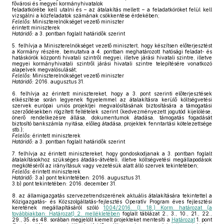
fővárosi és megyei kormányhivatalok
feladatkörébe kell utalni és – az átalakítás mellett – a feladatköröket felül kell
vizsgálni a közfeladatok számának csökkentése érdekében;
Felelős:
Miniszterelnökséget vezető miniszter
érintett miniszterek
Határidő:
a 3. pontban foglalt határidők szerint
5.
felhívja a Miniszterelnökséget vezető minisztert, hogy készítsen előterjesztést
a Kormány részére, bemutatva a 4. pontban meghatározott hatósági feladat- és
hatáskörök központi hivatali szintről megyei, illetve járási hivatali szintre, illetve
megyei kormányhivatali szintről járási hivatali szintre telepítésére vonatkozó
alapelvek megvalósulását;
Felelős:
Miniszterelnökséget vezető miniszter
Határidő:
2016. augusztus 31.
6.
felhívja az érintett minisztereket, hogy a 3. pont szerinti előterjesztések
elkészítése során legyenek figyelemmel az átalakításra kerülő költségvetési
szervek európai uniós projektjei megvalósításának biztosítására a támogatási
szerződésekben rögzített feltételek szerint (kedvezményezett jogutód kijelölése,
önerő rendelkezésre állása, dokumentumok átadása, támogatás fogadását
biztosító bankszámla nyitása, előleg átadása, projektek fenntartási kötelezettsége
stb.);
Felelős:
érintett miniszterek
Határidő:
a 3. pontban foglalt határidők szerint
7.
felhívja az érintett minisztereket, hogy gondoskodjanak a 3. pontban foglalt
átalakításokhoz szükséges átadás-átvételi, illetve költségvetési megállapodások
megkötéséről az irányításuk vagy vezetésük alatt álló szervek tekintetében;
Felelős:
érintett miniszterek
Határidő:
3.a) pont tekintetében: 2016. augusztus 31.
3.b) pont tekintetében: 2016. december 31.
8.
az államigazgatás szervezetrendszerének aktuális átalakítására tekintettel a
Közigazgatás- és Közszolgáltatás-fejlesztés Operatív Program éves fejlesztési
keretének megállapításáról szóló
1004/2016. (I. 18.) Korm. határozat (a
továbbiakban: Határozat) 2. mellékletében
foglalt táblázat 2., 3., 10., 21., 22.,
29., 35. és 48. sorában megjelölt kiemelt projekteket mentesíti a
Határozat
1. pont