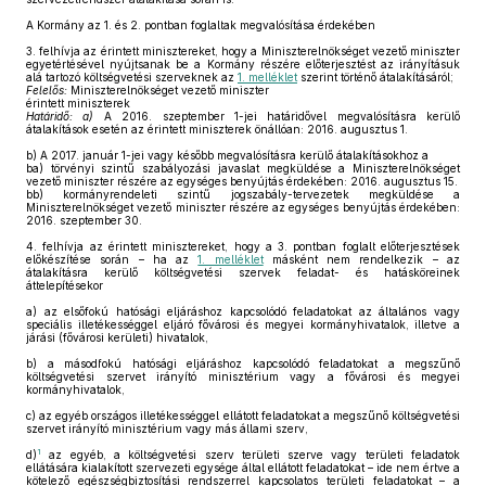
A Kormány az 1. és 2. pontban foglaltak megvalósítása érdekében
3.
felhívja az érintett minisztereket, hogy a Miniszterelnökséget vezető miniszter
egyetértésével nyújtsanak be a Kormány részére előterjesztést az irányításuk
alá tartozó költségvetési szerveknek az
1. melléklet
szerint történő átalakításáról;
Felelős:
Miniszterelnökséget vezető miniszter
érintett miniszterek
Határidő: a)
A 2016. szeptember 1-jei határidővel megvalósításra kerülő
átalakítások esetén az érintett miniszterek önállóan: 2016. augusztus 1.
b)
A 2017. január 1-jei vagy később megvalósításra kerülő átalakításokhoz a
ba)
törvényi szintű szabályozási javaslat megküldése a Miniszterelnökséget
vezető miniszter részére az egységes benyújtás érdekében: 2016. augusztus 15.
bb)
kormányrendeleti szintű jogszabály-tervezetek megküldése a
Miniszterelnökséget vezető miniszter részére az egységes benyújtás érdekében:
2016. szeptember 30.
4.
felhívja az érintett minisztereket, hogy a 3. pontban foglalt előterjesztések
előkészítése során – ha az
1. melléklet
másként nem rendelkezik – az
átalakításra kerülő költségvetési szervek feladat- és hatásköreinek
áttelepítésekor
a)
az elsőfokú hatósági eljáráshoz kapcsolódó feladatokat az általános vagy
speciális illetékességgel eljáró fővárosi és megyei kormányhivatalok, illetve a
járási (fővárosi kerületi) hivatalok,
b)
a másodfokú hatósági eljáráshoz kapcsolódó feladatokat a megszűnő
költségvetési szervet irányító minisztérium vagy a fővárosi és megyei
kormányhivatalok,
c)
az egyéb országos illetékességgel ellátott feladatokat a megszűnő költségvetési
szervet irányító minisztérium vagy más állami szerv,
1
d)
az egyéb, a költségvetési szerv területi szerve vagy területi feladatok
ellátására kialakított szervezeti egysége által ellátott feladatokat – ide nem értve a
kötelező egészségbiztosítási rendszerrel kapcsolatos területi feladatokat – a