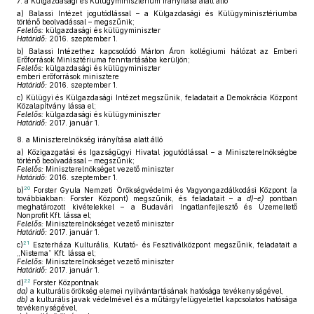
7.
a Külgazdasági és Külügyminisztérium irányítása alatt álló
a)
Balassi Intézet jogutódlással – a Külgazdasági és Külügyminisztériumba
történő beolvadással – megszűnik;
Felelős:
külgazdasági és külügyminiszter
Határidő:
2016. szeptember 1.
b)
Balassi Intézethez kapcsolódó Márton Áron kollégiumi hálózat az Emberi
Erőforrások Minisztériuma fenntartásába kerüljön;
Felelős:
külgazdasági és külügyminiszter
emberi erőforrások minisztere
Határidő:
2016. szeptember 1.
c)
Külügyi és Külgazdasági Intézet megszűnik, feladatait a Demokrácia Központ
Közalapítvány lássa el;
Felelős:
külgazdasági és külügyminiszter
Határidő:
2017. január 1.
8.
a Miniszterelnökség irányítása alatt álló
a)
Közigazgatási és Igazságügyi Hivatal jogutódlással – a Miniszterelnökségbe
történő beolvadással – megszűnik;
Felelős:
Miniszterelnökséget vezető miniszter
Határidő:
2016. szeptember 1.
20
b)
Forster Gyula Nemzeti Örökségvédelmi és Vagyongazdálkodási Központ (a
továbbiakban: Forster Központ) megszűnik, és feladatait – a
d)–e)
pontban
meghatározott kivételekkel – a Budavári Ingatlanfejlesztő és Üzemeltető
Nonprofit Kft. lássa el;
Felelős:
Miniszterelnökséget vezető miniszter
Határidő:
2017. január 1.
21
c)
Eszterháza Kulturális, Kutató- és Fesztiválközpont megszűnik, feladatait a
„Nistema” Kft. lássa el;
Felelős:
Miniszterelnökséget vezető miniszter
Határidő:
2017. január 1.
22
d)
Forster Központnak
da)
a kulturális örökség elemei nyilvántartásának hatósága tevékenységével,
db)
a kulturális javak védelmével és a műtárgyfelügyelettel kapcsolatos hatósága
tevékenységével,