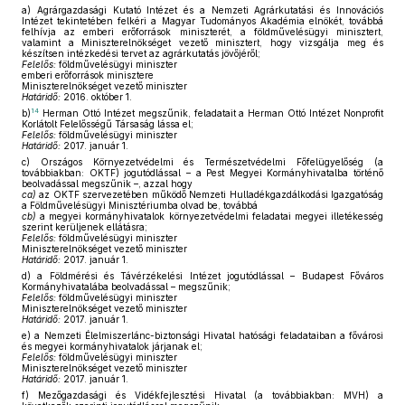
a)
Agrárgazdasági Kutató Intézet és a Nemzeti Agrárkutatási és Innovációs
Intézet tekintetében felkéri a Magyar Tudományos Akadémia elnökét, továbbá
felhívja az emberi erőforrások miniszterét, a földművelésügyi minisztert,
valamint a Miniszterelnökséget vezető minisztert, hogy vizsgálja meg és
készítsen intézkedési tervet az agrárkutatás jövőjéről;
Felelős:
földművelésügyi miniszter
emberi erőforrások minisztere
Miniszterelnökséget vezető miniszter
Határidő:
2016. október 1.
14
b)
Herman Ottó Intézet megszűnik, feladatait a Herman Ottó Intézet Nonprofit
Korlátolt Felelősségű Társaság lássa el;
Felelős:
földművelésügyi miniszter
Határidő:
2017. január 1.
c)
Országos Környezetvédelmi és Természetvédelmi Főfelügyelőség (a
továbbiakban: OKTF) jogutódlással – a Pest Megyei Kormányhivatalba történő
beolvadással megszűnik –, azzal hogy
ca)
az OKTF szervezetében működő Nemzeti Hulladékgazdálkodási Igazgatóság
a Földművelésügyi Minisztériumba olvad be, továbbá
cb)
a megyei kormányhivatalok környezetvédelmi feladatai megyei illetékesség
szerint kerüljenek ellátásra;
Felelős:
földművelésügyi miniszter
Miniszterelnökséget vezető miniszter
Határidő:
2017. január 1.
d)
a Földmérési és Távérzékelési Intézet jogutódlással – Budapest Főváros
Kormányhivatalába beolvadással – megszűnik;
Felelős:
földművelésügyi miniszter
Miniszterelnökséget vezető miniszter
Határidő:
2017. január 1.
e)
a Nemzeti Élelmiszerlánc-biztonsági Hivatal hatósági feladataiban a fővárosi
és megyei kormányhivatalok járjanak el;
Felelős:
földművelésügyi miniszter
Miniszterelnökséget vezető miniszter
Határidő:
2017. január 1.
f)
Mezőgazdasági és Vidékfejlesztési Hivatal (a továbbiakban: MVH) a