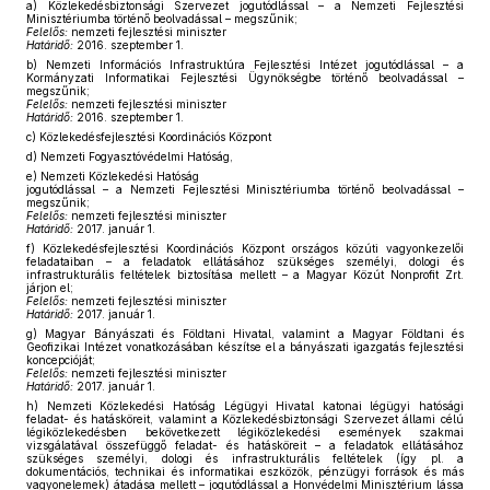
a)
Közlekedésbiztonsági Szervezet jogutódlással – a Nemzeti Fejlesztési
Minisztériumba történő beolvadással – megszűnik;
Felelős:
nemzeti fejlesztési miniszter
Határidő:
2016. szeptember 1.
b)
Nemzeti Információs Infrastruktúra Fejlesztési Intézet jogutódlással – a
Kormányzati Informatikai Fejlesztési Ügynökségbe történő beolvadással –
megszűnik;
Felelős:
nemzeti fejlesztési miniszter
Határidő:
2016. szeptember 1.
c)
Közlekedésfejlesztési Koordinációs Központ
d)
Nemzeti Fogyasztóvédelmi Hatóság,
e)
Nemzeti Közlekedési Hatóság
jogutódlással – a Nemzeti Fejlesztési Minisztériumba történő beolvadással –
megszűnik;
Felelős:
nemzeti fejlesztési miniszter
Határidő:
2017. január 1.
f)
Közlekedésfejlesztési Koordinációs Központ országos közúti vagyonkezelői
feladataiban – a feladatok ellátásához szükséges személyi, dologi és
infrastrukturális feltételek biztosítása mellett – a Magyar Közút Nonprofit Zrt.
járjon el;
Felelős:
nemzeti fejlesztési miniszter
Határidő:
2017. január 1.
g)
Magyar Bányászati és Földtani Hivatal, valamint a Magyar Földtani és
Geofizikai Intézet vonatkozásában készítse el a bányászati igazgatás fejlesztési
koncepcióját;
Felelős:
nemzeti fejlesztési miniszter
Határidő:
2017. január 1.
h)
Nemzeti Közlekedési Hatóság Légügyi Hivatal katonai légügyi hatósági
feladat- és hatásköreit, valamint a Közlekedésbiztonsági Szervezet állami célú
légiközlekedésben bekövetkezett légiközlekedési események szakmai
vizsgálatával összefüggő feladat- és hatásköreit – a feladatok ellátásához
szükséges személyi, dologi és infrastrukturális feltételek (így pl. a
dokumentációs, technikai és informatikai eszközök, pénzügyi források és más
vagyonelemek) átadása mellett – jogutódlással a Honvédelmi Minisztérium lássa