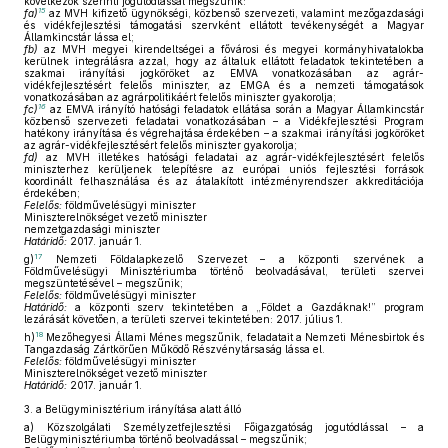
következők szerinti jogutódlással megszűnik:
15
fa)
az MVH kifizető ügynökségi, közbenső szervezeti, valamint mezőgazdasági
és vidékfejlesztési támogatási szervként ellátott tevékenységét a Magyar
Államkincstár lássa el;
fb)
az MVH megyei kirendeltségei a fővárosi és megyei kormányhivatalokba
kerülnek integrálásra azzal, hogy az általuk ellátott feladatok tekintetében a
szakmai irányítási jogköröket az EMVA vonatkozásában az agrár-
vidékfejlesztésért felelős miniszter, az EMGA és a nemzeti támogatások
vonatkozásában az agrárpolitikáért felelős miniszter gyakorolja;
16
fc)
az EMVA irányító hatósági feladatok ellátása során a Magyar Államkincstár
közbenső szervezeti feladatai vonatkozásában – a Vidékfejlesztési Program
hatékony irányítása és végrehajtása érdekében – a szakmai irányítási jogköröket
az agrár-vidékfejlesztésért felelős miniszter gyakorolja;
fd)
az MVH illetékes hatósági feladatai az agrár-vidékfejlesztésért felelős
miniszterhez kerüljenek telepítésre az európai uniós fejlesztési források
koordinált felhasználása és az átalakított intézményrendszer akkreditációja
érdekében;
Felelős:
földművelésügyi miniszter
Miniszterelnökséget vezető miniszter
nemzetgazdasági miniszter
Határidő:
2017. január 1.
17
g)
Nemzeti Földalapkezelő Szervezet – a központi szervének a
Földművelésügyi Minisztériumba történő beolvadásával, területi szervei
megszüntetésével – megszűnik;
Felelős:
földművelésügyi miniszter
Határidő:
a központi szerv tekintetében a „Földet a Gazdáknak!” program
lezárását követően, a területi szervei tekintetében: 2017. július 1.
18
h)
Mezőhegyesi Állami Ménes megszűnik, feladatait a Nemzeti Ménesbirtok és
Tangazdaság Zártkörűen Működő Részvénytársaság lássa el.
Felelős:
földművelésügyi miniszter
Miniszterelnökséget vezető miniszter
Határidő:
2017. január 1.
3.
a Belügyminisztérium irányítása alatt álló
a)
Közszolgálati Személyzetfejlesztési Főigazgatóság jogutódlással – a
Belügyminisztériumba történő beolvadással – megszűnik;