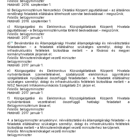
Felelős:
belügyminiszter
Határidő:
2016. szeptember 1.
b)
Belügyminisztérium Nemzetközi Oktatási Központ jogutódlással – az általános
rendőrségi feladatok ellátására létrehozott szervbe beolvadással – megszűnik;
Felelős:
belügyminiszter
Határidő:
2016. szeptember 1.
c)
Közigazgatási és Elektronikus Közszolgáltatások Központi Hivatala
jogutódlással – a Belügyminisztériumba történő beolvadással – megszűnik;
Felelős:
belügyminiszter
Határidő:
2017. január 1.
19
d)
Bevándorlási és Állampolgársági Hivatal állampolgársági és névváltoztatási
feladataiban – a feladatok ellátásához szükséges személyi, dologi és
infrastrukturális feltételek biztosítása mellett – a fővárosi és megyei
kormányhivatalok járjanak el;
Felelős:
Miniszterelnökséget vezető miniszter
belügyminiszter
Határidő:
2017. január 1.
e)
Közigazgatási és Elektronikus Közszolgáltatások Központi Hivatala
nyilvántartások üzemeltetésével, szabályozott elektronikus ügyintézési
szolgáltatások nyújtásával összefüggő feladataiban – a feladatok ellátásához
szükséges személyi, dologi és infrastrukturális feltételek biztosítása mellett – a
NISZ Nemzeti Infokommunikációs Szolgáltató Zrt. járjon el;
Felelős:
belügyminiszter
Határidő:
2017. január 1.
f)
Közigazgatási és Elektronikus Közszolgáltatások Központi Hivatala
nyilvántartások vezetésével összefüggő hatósági feladatait a
Belügyminisztérium lássa el;
Felelős:
belügyminiszter
Határidő:
2017. január 1.
4.
a belügyminiszter anyakönyvi, névváltoztatási és állampolgársági feladatai – a
feladatok ellátásához szükséges személyi, dologi és infrastrukturális feltételek
biztosítása mellett – a Miniszterelnökséget vezető miniszterhez kerüljenek;
Felelős:
Miniszterelnökséget vezető miniszter
belügyminiszter