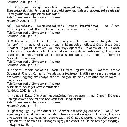
Határidő:
2017. január 1.
7
g)
Országos Nyugdíjbiztosítási Főigazgatóság átveszi az Országos
Egészségbiztosítási Pénztár pénzbeli ellátásokkal, baleseti táppénzzel és utazási
költségtérítéssel kapcsolatos feladatait;
Felelős:
emberi erőforrások minisztere
Határidő:
2017. január 1.
8
h)
Egészségügyi Készletgazdálkodási Intézet jogutódlással – az Állami
Egészségügyi Ellátó Központba történő beolvadással – megszűnik;
Felelős:
emberi erőforrások minisztere
Határidő:
2017. január 1.
i)
Oktatáskutató és Fejlesztő Intézet megszűnik, feladatait a Könyvtárellátó
Nonprofit Kft. lássa el azzal, hogy a köznevelés fejlesztésével összefüggő
kutatási, ágazati tartalom és tankönyvfejlesztési feladatokat az emberi
erőforrások minisztere által kijelölt állami felsőoktatási intézmény, továbbá e
feladatok menedzsmentjével kapcsolatos feladatokat az Emberi Erőforrások
Minisztériuma lássa el;
Felelős:
emberi erőforrások minisztere
Határidő:
2017. január 1.
j)
Nemzeti Rehabilitációs és Szociális Hivatal jogutódlással – központi szerve
Budapest Főváros Kormányhivatalába, a fővároson kívüli szervezeti egységei a
szervezeti egység székhelye szerinti megyei kormányhivatalba beolvadással –
megszűnik;
Felelős:
emberi erőforrások minisztere
Miniszterelnökséget vezető miniszter
Határidő:
2017. január 1.
k)
Nemzeti Kulturális Alap Igazgatósága jogutódlással – az Emberi Erőforrás
Támogatáskezelőbe történő beolvadással – megszűnik;
Felelős:
emberi erőforrások minisztere
Határidő:
2017. január 1.
l)
Egészségügyi Nyilvántartási és Képzési Központ jogutódlással – az Állami
Egészségügyi Ellátó Központba történő beolvadással – megszűnik, azzal, hogy az
orvostechnikai eszközökkel, gyógyászati célú kábítószerek engedélyezésével
kapcsolatos feladatait az Országos Gyógyszerészeti és Élelmezés-egészségügyi
Intézet veszi át;