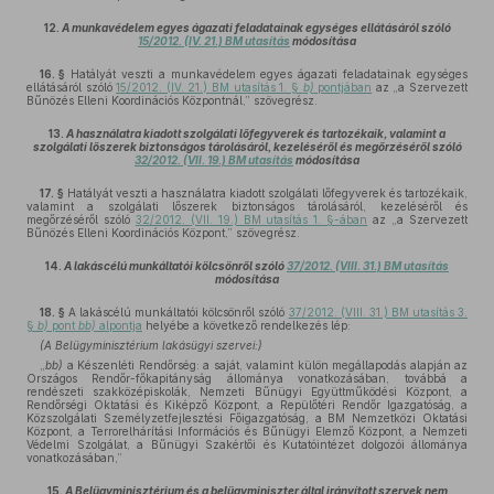
12.
A munkavédelem egyes ágazati feladatainak egységes ellátásáról szóló
15/2012. (IV. 21.) BM utasítás
módosítása
16. §
Hatályát veszti a munkavédelem egyes ágazati feladatainak egységes
ellátásáról szóló
15/2012. (IV. 21.) BM utasítás 1. §
b)
pontjában
az „a Szervezett
Bűnözés Elleni Koordinációs Központnál,” szövegrész.
13.
A használatra kiadott szolgálati lőfegyverek és tartozékaik, valamint a
szolgálati lőszerek biztonságos tárolásáról, kezeléséről és megőrzéséről szóló
32/2012. (VII. 19.) BM utasítás
módosítása
17. §
Hatályát veszti a használatra kiadott szolgálati lőfegyverek és tartozékaik,
valamint a szolgálati lőszerek biztonságos tárolásáról, kezeléséről és
megőrzéséről szóló
32/2012. (VII. 19.) BM utasítás 1. §-ában
az „a Szervezett
Bűnözés Elleni Koordinációs Központ,” szövegrész.
14.
A lakáscélú munkáltatói kölcsönről szóló
37/2012. (VIII. 31.) BM utasítás
módosítása
18. §
A lakáscélú munkáltatói kölcsönről szóló
37/2012. (VIII. 31.) BM utasítás 3.
§
b)
pont
bb)
alpontja
helyébe a következő rendelkezés lép:
(A Belügyminisztérium lakásügyi szervei:)
„
bb)
a Készenléti Rendőrség: a saját, valamint külön megállapodás alapján az
Országos Rendőr-főkapitányság állománya vonatkozásában, továbbá a
rendészeti szakközépiskolák, Nemzeti Bűnügyi Együttműködési Központ, a
Rendőrségi Oktatási és Kiképző Központ, a Repülőtéri Rendőr Igazgatóság, a
Közszolgálati Személyzetfejlesztési Főigazgatóság, a BM Nemzetközi Oktatási
Központ, a Terrorelhárítási Információs és Bűnügyi Elemző Központ, a Nemzeti
Védelmi Szolgálat, a Bűnügyi Szakértői és Kutatóintézet dolgozói állománya
vonatkozásában,”
15.
A Belügyminisztérium és a belügyminiszter által irányított szervek nem