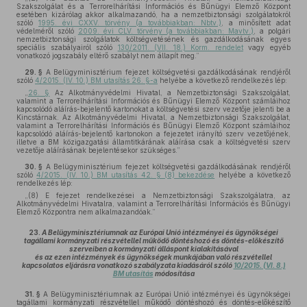
Szakszolgálat és a Terrorelhárítási Információs és Bűnügyi Elemző Központ
esetében kizárólag akkor alkalmazandó, ha a nemzetbiztonsági szolgálatokról
szóló
1995. évi CXXV. törvény (a továbbiakban: Nbtv.)
, a minősített adat
védelméről szóló
2009. évi CLV. törvény (a továbbiakban: Mavtv.)
, a polgári
nemzetbiztonsági szolgálatok költségvetésének és gazdálkodásának egyes
speciális szabályairól szóló
130/2011. (VII. 18.) Korm. rendelet
vagy egyéb
vonatkozó jogszabály eltérő szabályt nem állapít meg.”
29. §
A Belügyminisztérium fejezet költségvetési gazdálkodásának rendjéről
szóló
4/2015. (IV. 10.) BM utasítás 26. §-a
helyébe a következő rendelkezés lép:
„
26. §
Az Alkotmányvédelmi Hivatal, a Nemzetbiztonsági Szakszolgálat,
valamint a Terrorelhárítási Információs és Bűnügyi Elemző Központ számláihoz
kapcsolódó aláírás-bejelentő kartonokat a költségvetési szerv vezetője jelenti be a
Kincstárnak. Az Alkotmányvédelmi Hivatal, a Nemzetbiztonsági Szakszolgálat,
valamint a Terrorelhárítási Információs és Bűnügyi Elemző Központ számláihoz
kapcsolódó aláírás-bejelentő kartonokon a fejezetet irányító szerv vezetőjének,
illetve a BM közigazgatási államtitkárának aláírása csak a költségvetési szerv
vezetője aláírásának bejelentésekor szükséges.”
30. §
A Belügyminisztérium fejezet költségvetési gazdálkodásának rendjéről
szóló
4/2015. (IV. 10.) BM utasítás 42. § (8) bekezdése
helyébe a következő
rendelkezés lép:
„(8) E fejezet rendelkezései a Nemzetbiztonsági Szakszolgálatra, az
Alkotmányvédelmi Hivatalra, valamint a Terrorelhárítási Információs és Bűnügyi
Elemző Központra nem alkalmazandóak.”
23.
A Belügyminisztériumnak az Európai Unió intézményei és ügynökségei
tagállami kormányzati részvétellel működő döntéshozó és döntés-előkészítő
szerveiben a kormányzati álláspont kialakításával
és az ezen intézmények és ügynökségek munkájában való részvétellel
kapcsolatos eljárásra vonatkozó szabályzata kiadásáról szóló
10/2015. (VI. 8.)
BM utasítás
módosítása
31. §
A Belügyminisztériumnak az Európai Unió intézményei és ügynökségei
tagállami kormányzati részvétellel működő döntéshozó és döntés-előkészítő