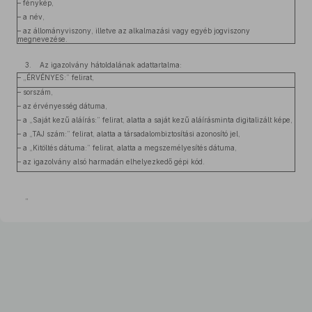
– fénykép,
– a név,
– az állományviszony, illetve az alkalmazási vagy egyéb jogviszony
megnevezése.
3. Az igazolvány hátoldalának adattartalma:
– „ÉRVÉNYES:” felirat,
– sorszám,
– az érvényesség dátuma,
– a „Saját kezű aláírás:” felirat, alatta a saját kezű aláírásminta digitalizált képe,
– a „TAJ szám:” felirat, alatta a társadalombiztosítási azonosító jel,
– a „Kitöltés dátuma:” felirat, alatta a megszemélyesítés dátuma,
– az igazolvány alsó harmadán elhelyezkedő gépi kód.
”