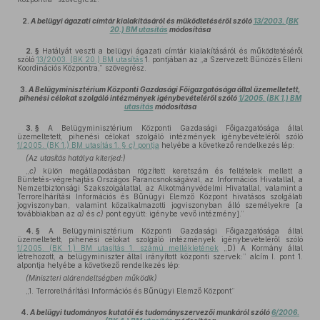
2.
A belügyi ágazati címtár kialakításáról és működtetéséről szóló
13/2003. (BK
20.) BM utasítás
módosítása
2. §
Hatályát veszti a belügyi ágazati címtár kialakításáról és működtetéséről
szóló
13/2003. (BK 20.) BM utasítás
1. pontjában az „a Szervezett Bűnözés Elleni
Koordinációs Központra,” szövegrész.
3.
A Belügyminisztérium Központi Gazdasági Főigazgatósága által üzemeltetett,
pihenési célokat szolgáló intézmények igénybevételéről szóló
1/2005. (BK 1.) BM
utasítás
módosítása
3. §
A Belügyminisztérium Központi Gazdasági Főigazgatósága által
üzemeltetett, pihenési célokat szolgáló intézmények igénybevételéről szóló
1/2005. (BK 1.) BM utasítás 1. §
c)
pontja
helyébe a következő rendelkezés lép:
(Az utasítás hatálya kiterjed:)
„
c)
külön megállapodásban rögzített keretszám és feltételek mellett a
Büntetés-végrehajtás Országos Parancsnokságával, az Információs Hivatallal, a
Nemzetbiztonsági Szakszolgálattal, az Alkotmányvédelmi Hivatallal, valamint a
Terrorelhárítási Információs és Bűnügyi Elemző Központ hivatásos szolgálati
jogviszonyban, valamint közalkalmazotti jogviszonyban álló személyekre [a
továbbiakban az
a)
és
c)
pont együtt: igénybe vevő intézmény].”
4. §
A Belügyminisztérium Központi Gazdasági Főigazgatósága által
üzemeltetett, pihenési célokat szolgáló intézmények igénybevételéről szóló
1/2005. (BK 1.) BM utasítás 1. számú mellékletének
„D) A Kormány által
létrehozott, a belügyminiszter által irányított központi szervek:” alcím I. pont 1.
alpontja helyébe a következő rendelkezés lép:
(Miniszteri alárendeltségben működik)
„1. Terrorelhárítási Információs és Bűnügyi Elemző Központ”
4.
A belügyi tudományos kutatói és tudományszervezői munkáról szóló
6/2006.