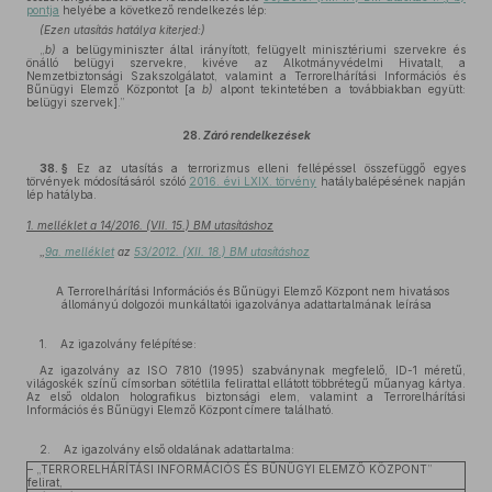
pontja
helyébe a következő rendelkezés lép:
(Ezen utasítás hatálya kiterjed:)
„
b)
a belügyminiszter által irányított, felügyelt minisztériumi szervekre és
önálló belügyi szervekre, kivéve az Alkotmányvédelmi Hivatalt, a
Nemzetbiztonsági Szakszolgálatot, valamint a Terrorelhárítási Információs és
Bűnügyi Elemző Központot [a
b)
alpont tekintetében a továbbiakban együtt:
belügyi szervek].”
28.
Záró rendelkezések
38. §
Ez az utasítás a terrorizmus elleni fellépéssel összefüggő egyes
törvények módosításáról szóló
2016. évi LXIX. törvény
hatálybalépésének napján
lép hatályba.
1. melléklet a 14/2016. (VII. 15.) BM utasításhoz
„
9a. melléklet
az
53/2012. (XII. 18.) BM utasításhoz
A Terrorelhárítási Információs és Bűnügyi Elemző Központ nem hivatásos
állományú dolgozói munkáltatói igazolványa adattartalmának leírása
1. Az igazolvány felépítése:
Az igazolvány az ISO 7810 (1995) szabványnak megfelelő, ID-1 méretű,
világoskék színű címsorban sötétlila felirattal ellátott többrétegű műanyag kártya.
Az első oldalon holografikus biztonsági elem, valamint a Terrorelhárítási
Információs és Bűnügyi Elemző Központ címere található.
2. Az igazolvány első oldalának adattartalma:
– „TERRORELHÁRÍTÁSI INFORMÁCIÓS ÉS BŰNÜGYI ELEMZŐ KÖZPONT”
felirat,