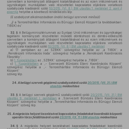
szerveiben a kormányzati álláspont kialakításával és az ezen intézmények és
ügynökségek munkájában való részvétellel kapcsolatos eljárásra vonatkozó
szabályzata kiadásáról szóló
10/2015. (VI. 8.) BM utasítás 1. melléklet 2. pont
j)
alpontja
helyébe a következő rendelkezés lép:
(E szabályzat alkalmazásában önálló belügyi szervnek minősül)
„
j)
a Terrorelhárítási Információs és Bűnügyi Elemző Központ (a továbbiakban:
TIBEK) és”
32. §
A Belügyminisztériumnak az Európai Unió intézményei és ügynökségei
tagállami kormányzati részvétellel működő döntéshozó és döntés-előkészítő
szerveiben a kormányzati álláspont kialakításával és az ezen intézmények és
ügynökségek munkájában való részvétellel kapcsolatos eljárásra vonatkozó
szabályzata kiadásáról szóló
10/2015. (VI. 8.) BM utasítás 1. melléklet
a)
17. pontjában az „az SZBKK” szövegrész helyébe az „a TIBEK”, a
„Rendészeti Információs Iroda” szövegrész helyébe a „Rendészeti Koordinációs
Főosztály”,
b)
1. függelékében
az „SZBKK” szövegrész helyébe a „TIBEK”,
c)
1. függelékében
a „- Szervezett Bűnözés Elleni Koordinációs Központ”
szövegrész helyébe a „- Terrorelhárítási Információs és Bűnügyi Elemző
Központ”
szöveg lép.
24.
A belügyi szervek gépjármű szabályzatáról szóló
20/2015. (VII. 31.) BM
utasítás
módosítása
33. §
A belügyi szervek gépjármű szabályzatáról szóló
20/2015. (VII. 31.) BM
utasítás 9. melléklet I. pontjában
a „Szervezett Bűnözés Elleni Koordinációs
Központ” szövegrész helyébe a „Terrorelhárítási Információs és Bűnügyi Elemző
Központ” szöveg lép.
25.
A migrációs helyzet kezelésével kapcsolatos feladatokat koordináló központi
operatív törzs felállításáról szóló
23/2015. (IX. 11.) BM utasítás
módosítása
34. §
A migrációs helyzet kezelésével kapcsolatos feladatokat koordináló