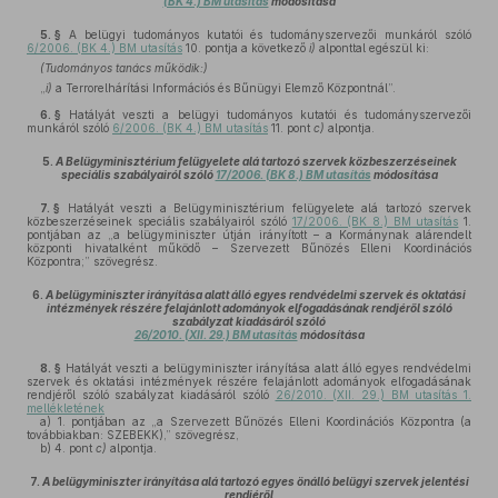
(BK 4.) BM utasítás
módosítása
5. §
A belügyi tudományos kutatói és tudományszervezői munkáról szóló
6/2006. (BK 4.) BM utasítás
10. pontja a következő
i)
alponttal egészül ki:
(Tudományos tanács működik:)
„
i)
a Terrorelhárítási Információs és Bűnügyi Elemző Központnál”.
6. §
Hatályát veszti a belügyi tudományos kutatói és tudományszervezői
munkáról szóló
6/2006. (BK 4.) BM utasítás
11. pont
c)
alpontja.
5.
A Belügyminisztérium felügyelete alá tartozó szervek közbeszerzéseinek
speciális szabályairól szóló
17/2006. (BK 8.) BM utasítás
módosítása
7. §
Hatályát veszti a Belügyminisztérium felügyelete alá tartozó szervek
közbeszerzéseinek speciális szabályairól szóló
17/2006. (BK 8.) BM utasítás
1.
pontjában az „a belügyminiszter útján irányított – a Kormánynak alárendelt
központi hivatalként működő – Szervezett Bűnözés Elleni Koordinációs
Központra;” szövegrész.
6.
A belügyminiszter irányítása alatt álló egyes rendvédelmi szervek és oktatási
intézmények részére felajánlott adományok elfogadásának rendjéről szóló
szabályzat kiadásáról szóló
26/2010. (XII. 29.) BM utasítás
módosítása
8. §
Hatályát veszti a belügyminiszter irányítása alatt álló egyes rendvédelmi
szervek és oktatási intézmények részére felajánlott adományok elfogadásának
rendjéről szóló szabályzat kiadásáról szóló
26/2010. (XII. 29.) BM utasítás 1.
mellékletének
a)
1. pontjában az „a Szervezett Bűnözés Elleni Koordinációs Központra (a
továbbiakban: SZEBEKK),” szövegrész,
b)
4. pont
c)
alpontja.
7.
A belügyminiszter irányítása alá tartozó egyes önálló belügyi szervek jelentési
rendjéről