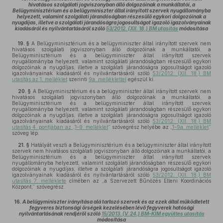
hivatásos szolgálati jogviszonyban álló dolgozóinak a munkáltatói, a
Belügyminisztérium és a belügyminiszter által irányított szervek nyugállományba
helyezett, valamint szolgálati járandóságban részesülő egykori dolgozóinak a
nyugdíjas, illetve a szolgálati járandóságra jogosultságot igazoló igazolványainak
kiadásáról és nyilvántartásáról szóló
53/2012. (XII. 18.) BM utasítás
módosítása
19. §
A Belügyminisztérium és a belügyminiszter által irányított szervek nem
hivatásos szolgálati jogviszonyban álló dolgozóinak a munkáltatói, a
Belügyminisztérium és a belügyminiszter által irányított szervek
nyugállományba helyezett, valamint szolgálati járandóságban részesülő egykori
dolgozóinak a nyugdíjas, illetve a szolgálati járandóságra jogosultságot igazoló
igazolványainak kiadásáról és nyilvántartásáról szóló
53/2012. (XII. 18.) BM
utasítás az 1. melléklet
szerinti
9a. melléklettel
egészül ki.
20. §
A Belügyminisztérium és a belügyminiszter által irányított szervek nem
hivatásos szolgálati jogviszonyban álló dolgozóinak a munkáltatói, a
Belügyminisztérium és a belügyminiszter által irányított szervek
nyugállományba helyezett, valamint szolgálati járandóságban részesülő egykori
dolgozóinak a nyugdíjas, illetve a szolgálati járandóságra jogosultságot igazoló
igazolványainak kiadásáról és nyilvántartásáról szóló
53/2012. (XII. 18.) BM
utasítás 4. pontjában az „1–9. melléklet
” szövegrész helyébe az „
1–9a. melléklet
”
szöveg lép.
21. §
Hatályát veszti a Belügyminisztérium és a belügyminiszter által irányított
szervek nem hivatásos szolgálati jogviszonyban álló dolgozóinak a munkáltatói, a
Belügyminisztérium és a belügyminiszter által irányított szervek
nyugállományba helyezett, valamint szolgálati járandóságban részesülő egykori
dolgozóinak a nyugdíjas, illetve a szolgálati járandóságra jogosultságot igazoló
igazolványainak kiadásáról és nyilvántartásáról szóló
53/2012. (XII. 18.) BM
utasítás 7. melléklete
címében az „a Szervezett Bűnözés Elleni Koordinációs
Központ,” szövegrész.
16.
A belügyminiszter irányítása alá tartozó szervek és az ezek által működtetett
fegyveres biztonsági őrségek kezelésében lévő fegyverek hatósági
nyilvántartásának rendjéről szóló
15/2013. (V. 24.) BM–KIM együttes utasítás
módosítása