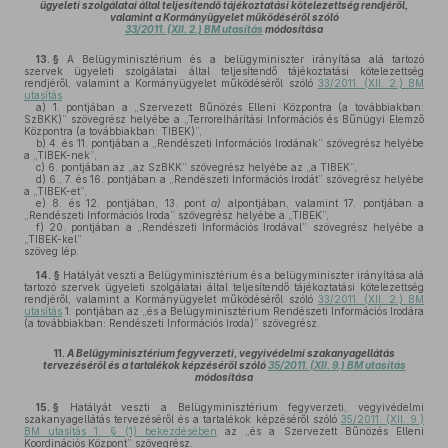
ügyeleti szolgálatai által teljesítendő tájékoztatási kötelezettség rendjéről,
valamint a Kormányügyelet működéséről szóló
33/2011. (XII. 2.) BM utasítás
módosítása
13. §
A Belügyminisztérium és a belügyminiszter irányítása alá tartozó
szervek ügyeleti szolgálatai által teljesítendő tájékoztatási kötelezettség
rendjéről, valamint a Kormányügyelet működéséről szóló
33/2011. (XII. 2.) BM
utasítás
a)
1. pontjában a „Szervezett Bűnözés Elleni Központra (a továbbiakban:
SzBKK)” szövegrész helyébe a „Terrorelhárítási Információs és Bűnügyi Elemző
Központra (a továbbiakban: TIBEK)”,
b)
4. és 11. pontjában a „Rendészeti Információs Irodának” szövegrész helyébe
a „TIBEK-nek”,
c)
6. pontjában az „az SzBKK” szövegrész helyébe az „a TIBEK”,
d)
6., 7. és 16. pontjában a „Rendészeti Információs Irodát” szövegrész helyébe
a „TIBEK-et”,
e)
8. és 12. pontjában, 13. pont
a)
alpontjában, valamint 17. pontjában a
„Rendészeti Információs Iroda” szövegrész helyébe a „TIBEK”,
f)
20. pontjában a „Rendészeti Információs Irodával” szövegrész helyébe a
„TIBEK-kel”
szöveg lép.
14. §
Hatályát veszti a Belügyminisztérium és a belügyminiszter irányítása alá
tartozó szervek ügyeleti szolgálatai által teljesítendő tájékoztatási kötelezettség
rendjéről, valamint a Kormányügyelet működéséről szóló
33/2011. (XII. 2.) BM
utasítás
1. pontjában az „és a Belügyminisztérium Rendészeti Információs Irodára
(a továbbiakban: Rendészeti Információs Iroda)” szövegrész.
11.
A Belügyminisztérium fegyverzeti, vegyivédelmi szakanyagellátás
tervezéséről és a tartalékok képzéséről szóló
35/2011. (XII. 9.) BM utasítás
módosítása
15. §
Hatályát veszti a Belügyminisztérium fegyverzeti, vegyivédelmi
szakanyagellátás tervezéséről és a tartalékok képzéséről szóló
35/2011. (XII. 9.)
BM utasítás 1. § (1) bekezdésében
az „és a Szervezett Bűnözés Elleni
Koordinációs Központ” szövegrész.