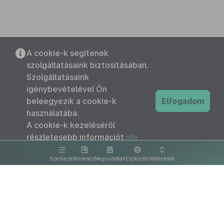
A cookie-k segítenek
szolgáltatásaink biztosításában.
Szolgáltatásaink
igénybevételével Ön
beleegyezik a cookie-k
Elfogadom
használatába.
A cookie-k kezeléséről
részletesebb információt
ide
kattintva olvashat.
Szerkezet
Keresés
Megnyitottak
Eszköztár
Változások