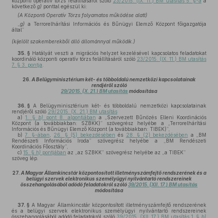
központi operatív törzs felállításáról szóló
23/2015. (IX. 11.) BM utasítás 5. §-a
a
következő
g)
ponttal egészül ki:
(A Központi Operatív Törzs folyamatos működése alatt)
„
g)
a Terrorelhárítási Információs és Bűnügyi Elemző Központ főigazgatója
által”
(kijelölt szakemberekből álló állománnyal működik.)
35. §
Hatályát veszti a migrációs helyzet kezelésével kapcsolatos feladatokat
koordináló központi operatív törzs felállításáról szóló
23/2015. (IX. 11.) BM utasítás
7. § 3. pontja
.
26.
A Belügyminisztérium két- és többoldalú nemzetközi kapcsolatainak
rendjéről szóló
29/2015. (X. 21.) BM utasítás
módosítása
36. §
A Belügyminisztérium két- és többoldalú nemzetközi kapcsolatainak
rendjéről szóló
29/2015. (X. 21.) BM utasítás
a)
1. §
b)
pont 8. alpontjában
a „Szervezett Bűnözés Elleni Koordinációs
Központ (a továbbiakban: SZBKK)” szövegrész helyébe a „Terrorelhárítási
Információs és Bűnügyi Elemző Központ (a továbbiakban: TIBEK)”,
b)
7. §-ában
,
26. § (5) bekezdésében
és
28. § (2) bekezdésében
a „BM
Rendészeti Információs Iroda” szövegrész helyébe a „BM Rendészeti
Koordinációs Főosztály”,
c)
15. §
h)
pontjában
az „az SZBKK” szövegrész helyébe az „a TIBEK”
szöveg lép.
27.
A Magyar Államkincstár központosított illetményszámfejtő rendszerének és a
belügyi szervek elektronikus személyügyi nyilvántartó rendszereinek
összehangolásából adódó feladatokról szóló
39/2015. (XII. 17.) BM utasítás
módosítása
37. §
A Magyar Államkincstár központosított illetményszámfejtő rendszerének
és a belügyi szervek elektronikus személyügyi nyilvántartó rendszereinek
összehangolásából adódó feladatokról szóló
39/2015. (XII. 17.) BM utasítás 1. §
b)