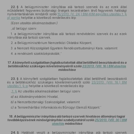
22. §
A belügyminiszter irányítása alá tartozó szervek és az ezek által
működtetett fegyveres biztonsági őrségek kezelésében lévő fegyverek hatósági
nyilvántartásának rendjéről szóló
15/2013. (V. 24.) BM–KIM együttes utasítás 1. §
a)
pontja
helyébe a következő rendelkezés lép:
(Ezen utasítás alkalmazásában:)
„
a)
belügyi szerv:
1. a belügyminiszter irányítása alá tartozó rendvédelmi szervek és az ezek
irányítása alá tartozó szervek,
2. a Belügyminisztérium Nemzetközi Oktatási Központ,
3. a Nemzeti Közszolgálati Egyetem Rendészettudományi Kara, valamint
4. a rendészeti szakközépiskolák;”
17.
A könnyített szolgálatban foglalkoztatottak által betölthető beosztásokról és a
betöltésükhöz szükséges követelményekről szóló
23/2013. (VIII. 16.) BM utasítás
módosítása
23. §
A könnyített szolgálatban foglalkoztatottak által betölthető beosztásokról
és a betöltésükhöz szükséges követelményekről szóló
23/2013. (VIII. 16.) BM
utasítás 1. §-a
helyébe a következő rendelkezés lép:
„
1. §
Az utasítás alkalmazásában belügyi szerv:
a)
az Alkotmányvédelmi Hivatal,
b)
a Nemzetbiztonsági Szakszolgálat, valamint
c)
a Terrorelhárítási Információs és Bűnügyi Elemző Központ.”
18.
A belügyminiszter irányítása alá tartozó szervek hivatásos állományú tagjai
továbbképzésének minőségirányítási szabályzatáról szóló
25/2013. (VIII. 30.) BM
utasítás
módosítása
24. §
Hatályát veszti a belügyminiszter irányítása alá tartozó szervek