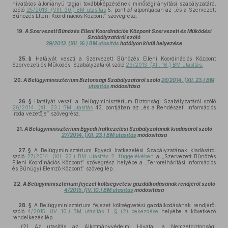
hivatásos állományú tagjai továbbképzésének minőségirányítási szabályzatáról
szóló
25/2013. (VIII. 30.) BM utasítás
5. pont
b)
alpontjában az „és a Szervezett
Bűnözés Elleni Koordinációs Központ” szövegrész.
19.
A Szervezett Bűnözés Elleni Koordinációs Központ Szervezeti és Működési
Szabályzatáról szóló
29/2013. (XII. 16.) BM utasítás
hatályon kívül helyezése
25. §
Hatályát veszti a Szervezett Bűnözés Elleni Koordinációs Központ
Szervezeti és Működési Szabályzatáról szóló
29/2013. (XII. 16.) BM utasítás.
20.
A Belügyminisztérium Biztonsági Szabályzatáról szóló
26/2014. (XII. 23.) BM
utasítás
módosítása
26. §
Hatályát veszti a Belügyminisztérium Biztonsági Szabályzatáról szóló
26/2014. (XII. 23.) BM utasítás
43. pontjában az „és a Rendészeti Információs
Iroda vezetője” szövegrész.
21.
A Belügyminisztérium Egyedi Iratkezelési Szabályzatának kiadásáról szóló
27/2014. (XII. 23.) BM utasítás
módosítása
27. §
A Belügyminisztérium Egyedi Iratkezelési Szabályzatának kiadásáról
szóló
27/2014. (XII. 23.) BM utasítás 2. függelékében
a „Szervezett Bűnözés
Elleni Koordinációs Központ” szövegrész helyébe a „Terrorelhárítási Információs
és Bűnügyi Elemző Központ” szöveg lép.
22.
A Belügyminisztérium fejezet költségvetési gazdálkodásának rendjéről szóló
4/2015. (IV. 10.) BM utasítás
módosítása
28. §
A Belügyminisztérium fejezet költségvetési gazdálkodásának rendjéről
szóló
4/2015. (IV. 10.) BM utasítás 1. § (2) bekezdése
helyébe a következő
rendelkezés lép:
„(2) Az utasítás az Alkotmányvédelmi Hivatal, a Nemzetbiztonsági