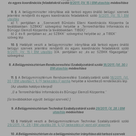
és egyes koordinációs feladatokról szóló
9/2011. (IV. 15.) BM utasítás
módosítása
9. §
A belügyminiszter irányítása alá tartozó egyes önálló belügyi szervek
jelentési rendjéről és egyes koordinációs feladatokról szóló
9/2011. (IV. 15.) BM
utasítás
a)
1. pontjában a „Szervezett Bűnözés Elleni Koordinációs Központra (a
továbbiakban: SZBKK)” szövegrész helyébe a „Terrorelhárítási Információs és
Bűnügyi Elemző Központra (a továbbiakban: TIBEK)”,
b)
2. és 8. pontjában az „az SZBKK” szövegrész helyébe az „a TIBEK”
szöveg lép.
10. §
Hatályát veszti a belügyminiszter irányítása alá tartozó egyes önálló
belügyi szervek jelentési rendjéről és egyes koordinációs feladatokról szóló
9/2011. (IV. 15.) BM utasítás
3/A. pontjában az „és az SZBKK főigazgatója”
szövegrész.
8.
A Belügyminisztérium Rendszeresítési Szabályzatáról szóló
18/2011. (VI. 30.)
BM utasítás
módosítása
11. §
A Belügyminisztérium Rendszeresítési Szabályzatáról szóló
18/2011. (VI.
30.) BM utasítás 1. § (1) bekezdés
l)
pontja
helyébe a következő rendelkezés lép:
(Az utasítás hatálya kiterjed)
„
l)
a Terrorelhárítási Információs és Bűnügyi Elemző Központra;”
[(a továbbiakban együtt: belügyi szervek).]
9.
A Belügyminisztérium Technikai Szabályzatáról szóló
29/2011. (X. 28.) BM
utasítás
módosítása
12. §
Hatályát veszti a Belügyminisztérium Technikai Szabályzatáról szóló
29/2011. (X. 28.) BM utasítás 38. § (2) bekezdés
e)
pont
eb)
alpontja
.
10.
A Belügyminisztérium és a belügyminiszter irányítása alá tartozó szervek