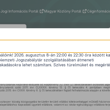
Jogi Információs Portál
Magyar Közlöny Portál
Céginformáció
r Község Önkormányzata Képviselő-te
4/2016.(XI.25.) önkormányzati rendele
nálóink! 2026. augusztus 8-án 22:00 és 22:30 óra között ka
Nemzeti Jogszabálytár szolgáltatásában átmeneti
 egészségügyi alapellátási körzetek megállapításá
kadásokra lehet számítani. Szíves türelmüket és megért
Hatályos: 2016. 11. 26. –
nyzatának Képviselő-testülete az Alaptörvény 32. cikk (2) bekezdésében biztosított jogal
nyzatairól szóló 2011. évi CLXXXIX. törvény 13. § (1) bekezdés 4. pontjában megha
zóló 2015. évi CXXIII. törvény 6. § (1) bekezdésében foglalt felhatalmazás alapján a követk
sztaszer község közigazgatási területén területi ellátási kötelezettséggel működő háziorvosi
 alapellátáshoz kapcsolódó ügyeleti ellátásra, valamint az iskola-egészségügyi ellátásra terje