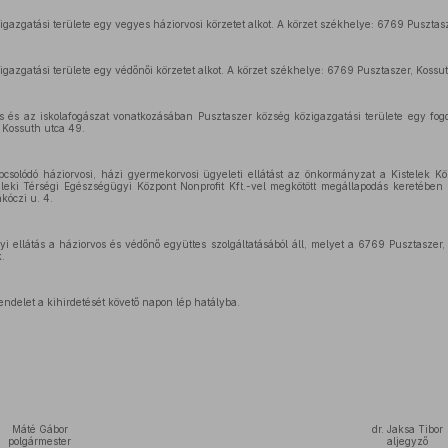
gazgatási területe egy vegyes háziorvosi körzetet alkot. A körzet székhelye: 6769 Pusztas
gazgatási területe egy védőnői körzetet alkot. A körzet székhelye: 6769 Pusztaszer, Kossu
s és az iskolafogászat vonatkozásában Pusztaszer község közigazgatási területe egy fogor
 Kossuth utca 49.
csolódó háziorvosi, házi gyermekorvosi ügyeleti ellátást az önkormányzat a Kistelek K
leki Térségi Egészségügyi Központ Nonprofit Kft.-vel megkötött megállapodás keretében bi
kóczi u. 4.
 ellátás a háziorvos és védőnő együttes szolgáltatásából áll, melyet a 6769 Pusztaszer,
.
ndelet a kihirdetését követő napon lép hatályba.
Máté Gábor
dr. Jaksa Tibor
polgármester
aljegyző