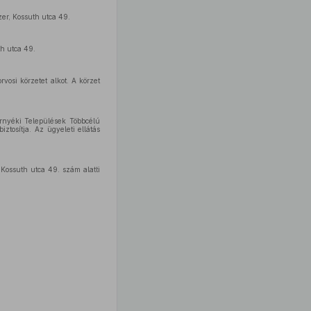
zer, Kossuth utca 49.
th utca 49.
vosi körzetet alkot. A körzet
örnyéki Települések Többcélú
ztosítja. Az ügyeleti ellátás
 Kossuth utca 49. szám alatti