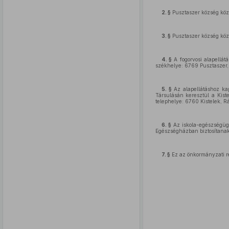
2. §
Pusztaszer község közi
3. §
Pusztaszer község közi
4. §
A fogorvosi alapellátá
székhelye: 6769 Pusztaszer,
5. §
Az alapellátáshoz kap
Társulásán keresztül a Kiste
telephelye: 6760 Kistelek, Rá
6. §
Az iskola-egészségügyi
Egészségházban biztosítanak
7. §
Ez az önkormányzati re