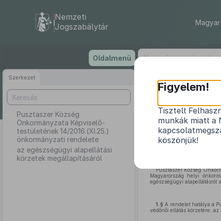
Nemzeti
Magyar 
Jogszabálytár
Ugrás
Oldalmenü
a
tartalomra
Szerkezet
Pusztasze
Figyelem!
1
Tisztelt Felhasz
Pusztaszer Község
munkák miatt a 
Önkormányzata Képviselő-
az
kapcsolatmegsza
testületének 14/2016.(XI.25.)
önkormányzati rendelete
köszönjük!
az egészségügyi alapellátási
körzetek megállapításáról
Pusztaszer Község Önkormá
Magyarország helyi önkormá
egészségügyi alapellátásról s
1. §
A rendelet hatálya a Pu
védőnői ellátás körzetére, az