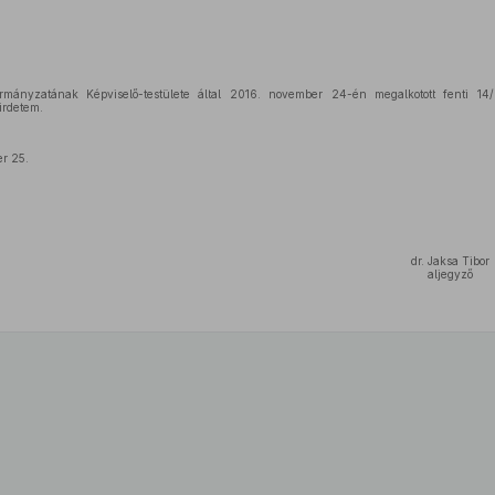
mányzatának Képviselő-testülete által 2016. november 24-én megalkotott fenti 14/2
hirdetem.
r 25.
dr. Jaksa Tibor
aljegyző