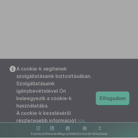
A cookie-k segítenek
szolgáltatásaink biztosításában.
Szolgáltatásaink
igénybevételével Ön
beleegyezik a cookie-k
Elfogadom
használatába.
A cookie-k kezeléséről
részletesebb információt
ide
kattintva olvashat.
Szerkezet
Keresés
Megnyitottak
Eszköztár
Változások