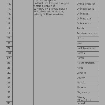
Duzzasztók építése
Holtágak, mellékágak és egyéb
13.
Drávakeresztúr
vízterek vízpótlása
14.
Szivattyús vízkivételi helyek
Drávapalkonya
(öntözőzsilipek) felújítása,
15.
Drávapiski
szivattyúállások létesítése
16.
Drávasztára
17.
Drávatamási
18.
Endrőc
19.
Felsőszentmárton
20.
Hirics
21.
Kákics
22.
Kastélyosdombó
23
Kémes
24.
Kemse
25.
Kisszentmárton
26.
Kórós
27.
Lakócsa
28.
Luzsok
29.
Markóc
30.
Marócsa
31.
Nagycsány
32.
Okorág
(Mónosokor)
33.
Páprád