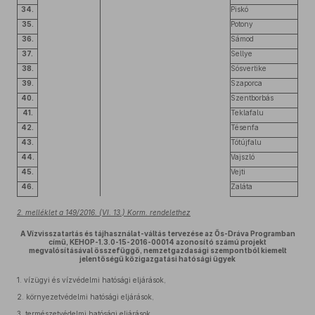
34.
Piskó
35.
Potony
36.
Sámod
37.
Sellye
38.
Sósvertike
39.
Szaporca
40.
Szentborbás
41.
Teklafalu
42.
Tésenfa
43.
Tótújfalu
44.
Vajszló
45.
Vejti
46.
Zaláta
2. melléklet a 149/2016. (VI. 13.) Korm. rendelethez
A Vízvisszatartás és tájhasználat-váltás tervezése az Ős-Dráva Programban
című, KEHOP-1.3.0-15-2016-00014 azonosító számú projekt
megvalósításával összefüggő, nemzetgazdasági szempontból kiemelt
jelentőségű közigazgatási hatósági ügyek
1.
vízügyi és vízvédelmi hatósági eljárások,
2.
környezetvédelmi hatósági eljárások,
3.
természetvédelmi hatósági eljárások,