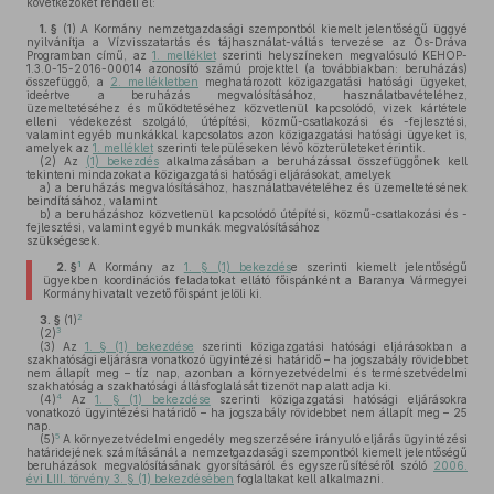
következőket rendeli el:
1. §
(1)
A Kormány nemzetgazdasági szempontból kiemelt jelentőségű üggyé
nyilvánítja a Vízvisszatartás és tájhasználat-váltás tervezése az Ős-Dráva
Programban című, az
1. melléklet
szerinti helyszíneken megvalósuló KEHOP-
1.3.0-15-2016-00014 azonosító számú projekttel (a továbbiakban: beruházás)
összefüggő, a
2. mellékletben
meghatározott közigazgatási hatósági ügyeket,
ideértve a beruházás megvalósításához, használatbavételéhez,
üzemeltetéséhez és működtetéséhez közvetlenül kapcsolódó, vizek kártétele
elleni védekezést szolgáló, útépítési, közmű-csatlakozási és -fejlesztési,
valamint egyéb munkákkal kapcsolatos azon közigazgatási hatósági ügyeket is,
amelyek az
1. melléklet
szerinti településeken lévő közterületeket érintik.
(2)
Az
(1) bekezdés
alkalmazásában a beruházással összefüggőnek kell
tekinteni mindazokat a közigazgatási hatósági eljárásokat, amelyek
a)
a beruházás megvalósításához, használatbavételéhez és üzemeltetésének
beindításához, valamint
b)
a beruházáshoz közvetlenül kapcsolódó útépítési, közmű-csatlakozási és -
fejlesztési, valamint egyéb munkák megvalósításához
szükségesek.
1
2. §
A Kormány az
1. § (1) bekezdés
e szerinti kiemelt jelentőségű
ügyekben koordinációs feladatokat ellátó főispánként a Baranya Vármegyei
Kormányhivatalt vezető főispánt jelöli ki.
2
3. §
(1)
3
(2)
(3)
Az
1. § (1) bekezdése
szerinti közigazgatási hatósági eljárásokban a
szakhatósági eljárásra vonatkozó ügyintézési határidő – ha jogszabály rövidebbet
nem állapít meg – tíz nap, azonban a környezetvédelmi és természetvédelmi
szakhatóság a szakhatósági állásfoglalását tizenöt nap alatt adja ki.
4
(4)
Az
1. § (1) bekezdése
szerinti közigazgatási hatósági eljárásokra
vonatkozó ügyintézési határidő – ha jogszabály rövidebbet nem állapít meg – 25
nap.
5
(5)
A környezetvédelmi engedély megszerzésére irányuló eljárás ügyintézési
határidejének számításánál a nemzetgazdasági szempontból kiemelt jelentőségű
beruházások megvalósításának gyorsításáról és egyszerűsítéséről szóló
2006.
évi LIII. törvény 3. § (1) bekezdésében
foglaltakat kell alkalmazni.