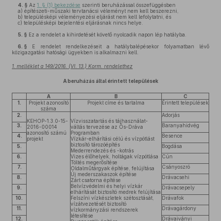
4. §
Az
1. § (1) bekezdése
szerinti beruházással összefüggésben
a)
építészeti-műszaki tervtanácsi véleményt nem kell beszerezni,
b)
településképi véleményezési eljárást nem kell lefolytatni, és
c)
településképi bejelentési eljárásnak nincs helye.
5. §
Ez a rendelet a kihirdetését követő nyolcadik napon lép hatályba.
6. §
E rendelet rendelkezéseit a hatálybalépésekor folyamatban lévő
közigazgatási hatósági ügyekben is alkalmazni kell.
1. melléklet a 149/2016. (VI. 13.) Korm. rendelethez
A beruházás által érintett települések
A
B
C
1.
Projekt azonosító
Projekt címe és tartalma
Érintett települések
száma
2.
Adorjás
KEHOP-1.3.0-15-
Vízvisszatartás és tájhasználat-
3.
Baranyahidvég
2016-00014
váltás tervezése az Ős-Dráva
azonosító számú
Programban
4.
Besence
projekt
Vízkár-elhárítási célú és vízpótlást
biztosító tározóépítés
5.
Bogdása
Mederrendezés és -kotrás
6.
Vizes élőhelyek, holtágak vízpótlása
Cún
Töltés megerősítése
7.
Csányoszró
Oldalműtárgyak építése, felújítása
Új mederszakaszok építése
8.
Drávacsehi
Zárt csatorna építése
Belvízvédelmi és helyi vízkár
9.
Drávacsepely
elhárítását biztosító medrek felújítása
10.
Felszíni vízkészletek szétosztását,
Drávafok
vízátvezetését biztosító
11.
Drávagárdony
vízkormányzási rendszerek
létesítése
12.
Drávaiványi