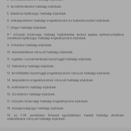
4.
területrendezési hatósági eljárások,
5.
általános építésügyi hatósági eljárások,
6.
örökségvédelmi hatósági engedélyezési és tudomásulvételi eljárások,
7.
útügyi hatósági eljárások,
6
8.
műszaki biztonsági hatóság hatáskörébe tartozó sajátos építményfajtákra
vonatkozó építésügyi hatósági engedélyezési eljárások,
9.
hírközlési hatósági eljárások,
10.
telekalakításra irányuló hatósági eljárások,
11.
ingatlan-nyilvántartással összefüggő hatósági eljárások,
12.
földmérési hatósági eljárások,
13.
termőfölddel összefüggő engedélyezésre irányuló hatósági eljárások,
14.
talajvédelmi engedélyezésre irányuló hatósági eljárások,
15.
erdővédelmi hatósági eljárások,
16.
tűzvédelmi hatósági eljárások,
17.
műszaki biztonsági hatósági engedélyezési eljárások,
18.
közegészségügyi hatósági eljárások,
19.
az 1–18. pontokban felsorolt ügyfajtákban kiadott hatósági döntések
módosítására irányuló hatósági eljárások.