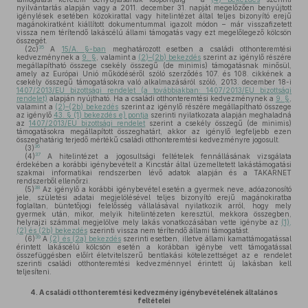
nyilvántartás alapján vagy a 2011. december 31. napját megelőzően benyújtott
igénylések esetében közokirattal vagy hitelintézet által teljes bizonyító erejű
magánokiratként kiállított dokumentummal igazolt módon – már visszafizetett
vissza nem térítendő lakáscélú állami támogatás vagy ezt megelőlegező kölcsön
összegét.
35
(2c)
A
15/A. §-ban
meghatározott esetben a családi otthonteremtési
kedvezménynek a
9. §
, valamint a
(2)–(2b) bekezdés
szerint az igénylő részére
megállapítható összege csekély összegű (de minimis) támogatásnak minősül,
amely az Európai Unió működéséről szóló szerződés 107. és 108. cikkének a
csekély összegű támogatásokra való alkalmazásáról szóló, 2013. december 18-i
1407/2013/EU bizottsági rendelet (a továbbiakban: 1407/2013/EU bizottsági
rendelet)
alapján nyújtható. Ha a családi otthonteremtési kedvezménynek a
9. §
,
valamint a
(2)–(2b) bekezdés
szerint az igénylő részére megállapítható összege
az igénylő
43. § (1) bekezdés e) pontja
szerinti nyilatkozata alapján meghaladná
az
1407/2013/EU bizottsági rendelet
szerint a csekély összegű (de minimis)
támogatásokra megállapított összeghatárt, akkor az igénylő legfeljebb ezen
összeghatárig terjedő mértékű családi otthonteremtési kedvezményre jogosult.
36
(3)
37
(4)
A hitelintézet a jogosultsági feltételek fennállásának vizsgálata
érdekében a korábbi igénybevételt a Kincstár által üzemeltetett lakástámogatási
szakmai informatikai rendszerben lévő adatok alapján és a TAKARNET
rendszerből ellenőrzi.
38
(5)
Az igénylő a korábbi igénybevétel esetén a gyermek neve, adóazonosító
jele, születési adatai megjelölésével teljes bizonyító erejű magánokiratba
foglaltan, büntetőjogi felelősség vállalásával nyilatkozik arról, hogy mely
gyermek után, mikor, melyik hitelintézeten keresztül, mekkora összegben,
helyrajzi számmal megjelölve mely lakás vonatkozásában vette igénybe az
(1),
(2) és (2b) bekezdés
szerinti vissza nem térítendő állami támogatást.
39
(6)
A
(2) és (2a) bekezdés
szerinti esetben, illetve állami kamattámogatással
érintett lakáscélú kölcsön esetén a korábban igénybe vett támogatással
összefüggésben előírt életvitelszerű bentlakási kötelezettséget az e rendelet
szerinti családi otthonteremtési kedvezménnyel érintett új lakásban kell
teljesíteni.
4.
A családi otthonteremtési kedvezmény igénybevételének általános
feltételei