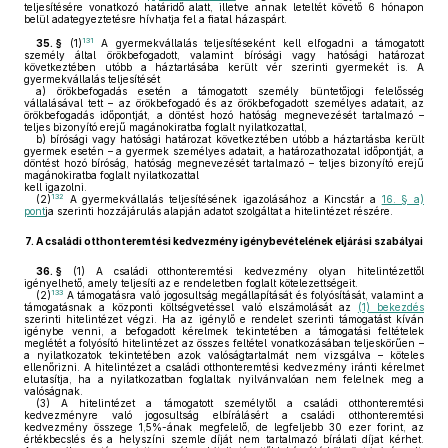
teljesítésére vonatkozó határidő alatt, illetve annak leteltét követő 6 hónapon
belül adategyeztetésre hívhatja fel a fiatal házaspárt.
131
35. §
(1)
A gyermekvállalás teljesítéseként kell elfogadni a támogatott
személy által örökbefogadott, valamint bírósági vagy hatósági határozat
következtében utóbb a háztartásába került vér szerinti gyermekét is. A
gyermekvállalás teljesítését
a)
örökbefogadás esetén a támogatott személy büntetőjogi felelősség
vállalásával tett – az örökbefogadó és az örökbefogadott személyes adatait, az
örökbefogadás időpontját, a döntést hozó hatóság megnevezését tartalmazó –
teljes bizonyító erejű magánokiratba foglalt nyilatkozattal,
b)
bírósági vagy hatósági határozat következtében utóbb a háztartásba került
gyermek esetén – a gyermek személyes adatait, a határozathozatal időpontját, a
döntést hozó bíróság, hatóság megnevezését tartalmazó – teljes bizonyító erejű
magánokiratba foglalt nyilatkozattal
kell igazolni.
132
(2)
A gyermekvállalás teljesítésének igazolásához a Kincstár a
16. § a)
pont
ja szerinti hozzájárulás alapján adatot szolgáltat a hitelintézet részére.
7.
A családi otthonteremtési kedvezmény igénybevételének eljárási szabályai
36. §
(1)
A családi otthonteremtési kedvezmény olyan hitelintézettől
igényelhető, amely teljesíti az e rendeletben foglalt kötelezettségeit.
133
(2)
A támogatásra való jogosultság megállapítását és folyósítását, valamint a
támogatásnak a központi költségvetéssel való elszámolását az
(1) bekezdés
szerinti hitelintézet végzi. Ha az igénylő e rendelet szerinti támogatást kíván
igénybe venni, a befogadott kérelmek tekintetében a támogatási feltételek
meglétét a folyósító hitelintézet az összes feltétel vonatkozásában teljeskörűen –
a nyilatkozatok tekintetében azok valóságtartalmát nem vizsgálva – köteles
ellenőrizni. A hitelintézet a családi otthonteremtési kedvezmény iránti kérelmet
elutasítja, ha a nyilatkozatban foglaltak nyilvánvalóan nem felelnek meg a
valóságnak.
(3)
A hitelintézet a támogatott személytől a családi otthonteremtési
kedvezményre való jogosultság elbírálásért a családi otthonteremtési
kedvezmény összege 1,5%-ának megfelelő, de legfeljebb 30 ezer forint, az
értékbecslés és a helyszíni szemle díját nem tartalmazó bírálati díjat kérhet.