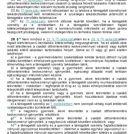
otthonteremtési kedvezménnyel vásárolt új lakásra felvett lakáscélú hitelintézeti,
lakás-takarékpénztári kölcsönt biztosító jelzálog ranghelyét.
(3)
Az
(1) bekezdés
szerinti időszakban az új lakásra a támogatott személynek
lakásbiztosítással kell rendelkeznie. A szükséges lakásbiztosítás jellemzőit a
támogatási szerződés tartalmazza.
91
(4)
Az
(1) bekezdés
szerinti időszak lejártát követően, ha a támogatott
személy az e rendeletben és a támogatási szerződésben foglalt
kötelezettségeinek eleget tett, a kormányhivatal intézkedik az állam javára
bejegyzett jelzálogjog, valamint elidegenítési és terhelési tilalom törlése iránt.
92
28. §
Nem minősül a
23. § (1) bekezdés
ében és a
26. § (1) bekezdés
ében
foglalt életvitelszerű bentlakási kötelezettség megszegésének, ha az alábbi okok
miatt létesítenek a családi otthonteremtési kedvezménnyel vásárolt vagy épített
lakástól eltérő lakásban tartózkodási helyet, illetve az f) vagy g) pont esetén
lakóhelyet
a)
a gyermek – a gyermekvédelmi szakellátások körébe tartozó otthont nyújtó
ellátás keretében elhelyezett gyermek kivételével – tanulmányai folytatása miatt
átmenetileg nem a támogatott személy lakásában lakik,
b)
a támogatott személyt vagy a gyermeket, akire tekintettel a családi
otthonteremtési kedvezményt igényelték, egészségi állapota miatt tartósan
egészségügyi intézményben kezelik,
c)
ha a támogatott személy és a gyermek, akire tekintettel a családi
otthonteremtési kedvezményt igényelték, a támogatott személy munkavállalására
tekintettel – indokoltan – legfeljebb öt évig az új lakás elhelyezkedése szerinti
településtől eltérő településen tartózkodik,
d)
ha a támogatott személy vagy a gyermek, akire tekintettel a családi
otthonteremtési kedvezményt igényelték, közeli hozzátartozó ápolása miatt
ideiglenesen nem az új lakásban lakik,
e)
a támogatott személy az
1. mellékletben
nem szereplő vétség miatt letöltendő
szabadságvesztés büntetését tölti,
93
f)
a nagykorú gyermek, akire tekintettel a családi otthonteremtési
kedvezményt igényelték, elköltözik,
94
g)
a kiskorú gyermek, akire tekintettel a családi otthonteremtési
kedvezményt igényelték, a nagykorúvá válását követően elköltözik, vagy
95
h)
a támogatott személy és a gyermek a támogatott személy foglalkoztatásra
irányuló jogviszonya következtében – ideértve a sajátos egyházi jogviszonyt is –
a foglalkoztatásra irányuló jogviszony jellegéből következően köteles a szolgálati