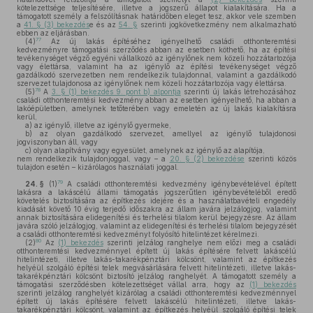
kötelezettsége teljesítésére, illetve a jogszerű állapot kialakítására. Ha a
támogatott személy a felszólításnak határidőben eleget tesz, akkor vele szemben
a
41. § (3) bekezdés
e és az
54. §
szerinti jogkövetkezmény nem alkalmazható
ebben az eljárásban.
77
(4)
Az új lakás építéséhez igényelhető családi otthonteremtési
kedvezményre támogatási szerződés abban az esetben köthető, ha az építési
tevékenységet végző egyéni vállalkozó az igénylőnek nem közeli hozzátartozója
vagy élettársa, valamint ha az igénylő az építési tevékenységet végző
gazdálkodó szervezetben nem rendelkezik tulajdonnal, valamint a gazdálkodó
szervezet tulajdonosa az igénylőnek nem közeli hozzátartozója vagy élettársa.
78
(5)
A
3. § (1) bekezdés 9. pont b) alpontja
szerinti új lakás létrehozásához
családi otthonteremtési kedvezmény abban az esetben igényelhető, ha abban a
lakóépületben, amelynek tetőterében vagy emeletén az új lakás kialakításra
kerül,
a)
az igénylő, illetve az igénylő gyermeke,
b)
az olyan gazdálkodó szervezet, amellyel az igénylő tulajdonosi
jogviszonyban áll, vagy
c)
olyan alapítvány vagy egyesület, amelynek az igénylő az alapítója,
nem rendelkezik tulajdonjoggal, vagy – a
20. § (2) bekezdése
szerinti közös
tulajdon esetén – kizárólagos használati joggal.
79
24. §
(1)
A családi otthonteremtési kedvezmény igénybevételével épített
lakásra a lakáscélú állami támogatás jogszerűtlen igénybevételéből eredő
követelés biztosítására az építkezés idejére és a használatbavételi engedély
kiadását követő 10 évig terjedő időszakra az állam javára jelzálogjog, valamint
annak biztosítására elidegenítési és terhelési tilalom kerül bejegyzésre. Az állam
javára szóló jelzálogjog, valamint az elidegenítési és terhelési tilalom bejegyzését
a családi otthonteremtési kedvezményt folyósító hitelintézet kérelmezi.
80
(2)
Az
(1) bekezdés
szerinti jelzálog ranghelye nem előzi meg a családi
otthonteremtési kedvezménnyel épített új lakás építésére felvett lakáscélú
hitelintézeti, illetve lakás-takarékpénztári kölcsönt, valamint az építkezés
helyéül szolgáló építési telek megvásárlására felvett hitelintézeti, illetve lakás-
takarékpénztári kölcsönt biztosító jelzálog ranghelyét. A támogatott személy a
támogatási szerződésben kötelezettséget vállal arra, hogy az
(1) bekezdés
szerinti jelzálog ranghelyét kizárólag a családi otthonteremtési kedvezménnyel
épített új lakás építésére felvett lakáscélú hitelintézeti, illetve lakás-
takarékpénztári kölcsönt, valamint az építkezés helyéül szolgáló építési telek