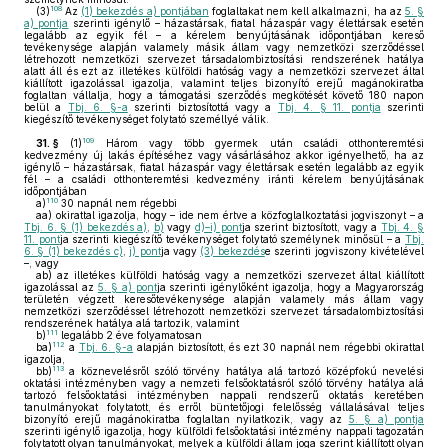
108
(3)
Az
(1) bekezdés a) pontjában
foglaltakat nem kell alkalmazni, ha az
5. §
a) pontja
szerinti igénylő – házastársak, fiatal házaspár vagy élettársak esetén
legalább az egyik fél – a kérelem benyújtásának időpontjában kereső
tevékenysége alapján valamely másik állam vagy nemzetközi szerződéssel
létrehozott nemzetközi szervezet társadalombiztosítási rendszerének hatálya
alatt áll és ezt az illetékes külföldi hatóság vagy a nemzetközi szervezet által
kiállított igazolással igazolja, valamint teljes bizonyító erejű magánokiratba
foglaltan vállalja, hogy a támogatási szerződés megkötését követő 180 napon
belül a
Tbj. 6. §-a
szerinti biztosítottá vagy a
Tbj. 4. § 11. pontja
szerinti
kiegészítő tevékenységet folytató személlyé válik.
109
31. §
(1)
Három vagy több gyermek után családi otthonteremtési
kedvezmény új lakás építéséhez vagy vásárlásához akkor igényelhető, ha az
igénylő – házastársak, fiatal házaspár vagy élettársak esetén legalább az egyik
fél – a családi otthonteremtési kedvezmény iránti kérelem benyújtásának
időpontjában
110
a)
30 napnál nem régebbi
aa)
okirattal igazolja, hogy – ide nem értve a közfoglalkoztatási jogviszonyt – a
Tbj. 6. § (1) bekezdés a)
,
b)
vagy
d)–i) pont
ja szerint biztosított, vagy a
Tbj. 4. §
11. pont
ja szerinti kiegészítő tevékenységet folytató személynek minősül – a
Tbj.
6. § (1) bekezdés c)
,
j) pont
ja vagy
(3) bekezdés
e szerinti jogviszony kivételével
–, vagy
ab)
az illetékes külföldi hatóság vagy a nemzetközi szervezet által kiállított
igazolással az
5. § a) pont
ja szerinti igénylőként igazolja, hogy a Magyarország
területén végzett keresőtevékenysége alapján valamely más állam vagy
nemzetközi szerződéssel létrehozott nemzetközi szervezet társadalombiztosítási
rendszerének hatálya alá tartozik, valamint
111
b)
legalább 2 éve folyamatosan
112
ba)
a
Tbj. 6. §-a
alapján biztosított, és ezt 30 napnál nem régebbi okirattal
igazolja,
113
bb)
a köznevelésről szóló törvény hatálya alá tartozó középfokú nevelési
oktatási intézményben vagy a nemzeti felsőoktatásról szóló törvény hatálya alá
tartozó felsőoktatási intézményben nappali rendszerű oktatás keretében
tanulmányokat folytatott, és erről büntetőjogi felelősség vállalásával teljes
bizonyító erejű magánokiratba foglaltan nyilatkozik, vagy az
5. § a) pontja
szerinti igénylő igazolja, hogy külföldi felsőoktatási intézmény nappali tagozatán
folytatott olyan tanulmányokat, melyek a külföldi állam joga szerint kiállított olyan