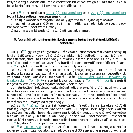
helyén a foglalkoztató által térítésmentesen biztosított szolgálati lakásban lakni a
foglalkoztatásra irányuló jogviszony fennállása alatt.
96
29. §
Nem minősül a
24. § (1) bekezdésében
és a
27. § (1) bekezdésében
foglalt kötelezettség megszegésének, ha
a)
az új lakásban a támogatott személy gyermeke tulajdonjogot szerez,
b)
az új lakásban öröklés révén harmadik személy tulajdonjogot vagy
haszonélvezeti jogot szerez, vagy
c)
az új lakásra közérdekű használati jogot alapítanak.
5.
A családi otthonteremtési kedvezmény igénybevételének különös
feltételei
97
30. §
(1)
Egy vagy két gyermek után családi otthonteremtési kedvezmény új
lakás építéséhez vagy vásárlásához akkor igényelhető, ha az igénylő –
házastársak, fiatal házaspár vagy élettársak esetén legalább az egyik fél – a
családi otthonteremtési kedvezmény iránti kérelem benyújtásának időpontjában
98
a)
megfelel a következő feltételek valamelyikének:
aa)
30 napnál nem régebbi okirattal igazolja, hogy – ide nem értve a
közfoglalkoztatási jogviszonyt – a társadalombiztosítás ellátásaira jogosultakról,
valamint ezen ellátások fedezetéről szóló
2019. évi CXXII. törvény (a
továbbiakban: Tbj.) 6. §
-a szerint biztosított, vagy a
Tbj. 4. § 11. pont
ja szerinti
kiegészítő tevékenységet folytató személynek minősül,
ab)
büntetőjogi felelősség vállalásával teljes bizonyító erejű magánokiratba
foglaltan nyilatkozik arról, hogy a köznevelésről szóló törvény hatálya alá tartozó
középfokú nevelési-oktatási intézményben vagy a nemzeti felsőoktatásról szóló
törvény hatálya alá tartozó felsőoktatási intézményben nappali rendszerű oktatás
keretében tanulmányokat folytat, vagy
ac)
az
5. § a) pont
ja szerinti igénylőnek minősül, és az illetékes külföldi
hatóság vagy a nemzetközi szervezet által 30 napnál nem régebben kiállított
igazolással igazolja, hogy Magyarország területén végzett kereső tevékenysége
alapján valamely másik állam vagy nemzetközi szerződéssel létrehozott
nemzetközi szervezet társadalombiztosítási rendszerének hatálya alá tartozik, és
99
b)
legalább 180 napja folyamatosan
100
ba)
a
Tbj. 6. §-a
alapján biztosított – ide nem értve a közfoglalkoztatási
jogviszonyban foglalkoztatott személyt –, és ezt 30 napnál nem régebbi okirattal