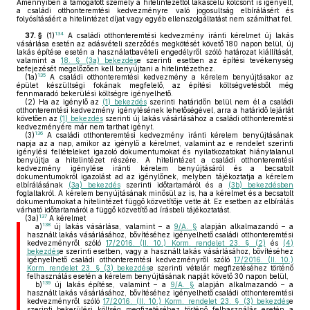
Amennyiben a támogatott személy a hitelintézettől lakáscélú kölcsönt is igényelt,
a családi otthonteremtési kedvezményre való jogosultság elbírálásért és
folyósításáért a hitelintézet díjat vagy egyéb ellenszolgáltatást nem számíthat fel.
134
37. §
(1)
A családi otthonteremtési kedvezmény iránti kérelmet új lakás
vásárlása esetén az adásvételi szerződés megkötését követő 180 napon belül, új
lakás építése esetén a használatbavételi engedélyről szóló határozat kiállítását,
valamint a
18. § (3a) bekezdés
e szerinti esetben az építési tevékenység
befejezését megelőzően kell benyújtani a hitelintézethez.
135
(1a)
A családi otthonteremtési kedvezmény a kérelem benyújtásakor az
épület készültségi fokának megfelelő, az építési költségvetésből még
fennmaradó bekerülési költségre igényelhető.
(2)
Ha az igénylő az
(1) bekezdés
szerinti határidőn belül nem él a családi
otthonteremtési kedvezmény igénylésének lehetőségével, arra a határidő lejártát
követően az
(1) bekezdés
szerinti új lakás vásárlásához a családi otthonteremtési
kedvezményére már nem tarthat igényt.
136
(3)
A családi otthonteremtési kedvezmény iránti kérelem benyújtásának
napja az a nap, amikor az igénylő a kérelmet, valamint az e rendelet szerinti
igénylési feltételeket igazoló dokumentumokat és nyilatkozatokat hiánytalanul
benyújtja a hitelintézet részére. A hitelintézet a családi otthonteremtési
kedvezmény igénylése iránti kérelem benyújtásáról és a becsatolt
dokumentumokról igazolást ad az igénylőnek, melyben tájékoztatja a kérelem
elbírálásának
(3a) bekezdés
szerinti időtartamáról és a
(3b) bekezdésben
foglaltakról. A kérelem benyújtásának minősül az is, ha a kérelmet és a becsatolt
dokumentumokat a hitelintézet függő közvetítője vette át. Ez esetben az elbírálás
várható időtartamáról a függő közvetítő ad írásbeli tájékoztatást.
137
(3a)
A kérelmet
138
a)
új lakás vásárlása, valamint – a
9/A. §
alapján alkalmazandó – a
használt lakás vásárlásához, bővítéséhez igényelhető családi otthonteremtési
kedvezményről szóló
17/2016. (II. 10.) Korm. rendelet 23. § (2)
és
(4)
bekezdés
e szerinti esetben, vagy a használt lakás vásárlásához, bővítéséhez
igényelhető családi otthonteremtési kedvezményről szóló
17/2016. (II. 10.)
Korm. rendelet 23. § (3) bekezdés
e szerinti vételár megfizetéséhez történő
felhasználás esetén a kérelem benyújtásának napját követő 30 napon belül,
139
b)
új lakás építése, valamint – a
9/A. §
alapján alkalmazandó – a
használt lakás vásárlásához, bővítéséhez igényelhető családi otthonteremtési
kedvezményről szóló
17/2016. (II. 10.) Korm. rendelet 23. § (3) bekezdés
e
szerinti bekerülési költség megfizetéséhez történő felhasználás esetén a