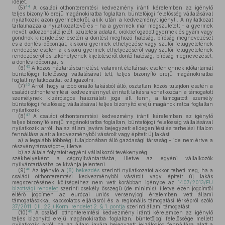
idejét.
44
(5)
A családi otthonteremtési kedvezmény iránti kérelemben az igénylő
teljes bizonyító erejű magánokiratba foglaltan, büntetőjogi felelősség vállalásával
nyilatkozik azon gyermekekről, akik után a kedvezményt igényli. A nyilatkozat
tartalmazza a nyilatkozattevő és – ha a gyermek már megszületett – a gyermek
nevét, adóazonosító jelét, születési adatait, örökbefogadott gyermek és gyám vagy
gondnok kirendelése esetén a döntést meghozó hatóság, bíróság megnevezését
és a döntés időpontját, kiskorú gyermek elhelyezése vagy szülői felügyeletének
rendezése esetén a kiskorú gyermek elhelyezéséről vagy szülői felügyeletének
rendezéséről és lakóhelyének kijelöléséről döntő hatóság, bíróság megnevezését,
a döntés időpontját is.
45
(6)
A közös háztartásban élést, valamint élettársak esetén ennek időtartamát
büntetőjogi felelősség vállalásával tett, teljes bizonyító erejű magánokiratba
foglalt nyilatkozattal kell igazolni.
46
(7)
Arról, hogy a több önálló lakásból álló, osztatlan közös tulajdon esetén a
családi otthonteremtési kedvezménnyel érintett lakásra vonatkozóan a támogatott
személynek kizárólagos használati joga áll fenn, a támogatott személy
büntetőjogi felelősség vállalásával teljes bizonyító erejű magánokiratba foglaltan
nyilatkozik.
47
(8)
A családi otthonteremtési kedvezmény iránti kérelemben az igénylő
teljes bizonyító erejű magánokiratba foglaltan, büntetőjogi felelősség vállalásával
nyilatkozik arról, ha az állam javára bejegyzett elidegenítési és terhelési tilalom
fennállása alatt a kedvezményből vásárolt vagy épített új lakást
a)
a legalább többségi tulajdonában álló gazdasági társaság – ide nem értve a
részvénytársaságot –, illetve
b)
az általa folytatott egyéni vállalkozói tevékenység
székhelyeként a cégnyilvántartásba, illetve az egyéni vállalkozók
nyilvántartásába be kívánja jelenteni.
48
(9)
Az igénylő a
(8) bekezdés
szerinti nyilatkozatot akkor teheti meg, ha a
családi otthonteremtési kedvezményből vásárolt vagy épített új lakás
megszerzésének költségeihez nem vett korábban igénybe az
1407/2013/EU
bizottsági rendelet
szerinti csekély összegű (de minimis), illetve ezen jogcímtől
eltérő jogcímen az európai uniós versenyjogi értelemben vett állami
támogatásokkal kapcsolatos eljárásról és a regionális támogatási térképről szóló
37/2011. (III. 22.) Korm. rendelet 2. § 1. pontja
szerinti állami támogatást.
49
(10)
A családi otthonteremtési kedvezmény iránti kérelemben az igénylő
teljes bizonyító erejű magánokiratba foglaltan, büntetőjogi felelőssége mellett
nyilatkozik arról, ha az állam javára bejegyzett jelzálogjog fennállása alatt a