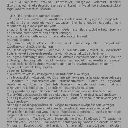
9
(4)
A miniszter szakmai képzéseket, vizsgákat, valamint szakmai
(koordinációs) értekezleteket szervez a kormányhivatal lakástámogatásokkal
foglalkozó munkatársai részére.
3. §
(1)
E rendelet alkalmazásában:
1.
bekerülési költség:
a következő kiadásoknak ténylegesen megfizetett,
telekárat és a beépített vagy szabadon álló berendezési tárgyakat nem
tartalmazó, új lakásra jutó hányada:
a)
az új lakás épületszerkezeteinek, közös használatra szolgáló helyiségeinek
és központi berendezéseinek építési költségei,
b)
az új lakás rendeltetésszerű használhatóságát biztosító
ba)
helyiségeinek,
bb)
tároló helyiségeknek, ideértve a különálló épületben megvalósuló
tüzelőanyag-tárolót, a lomkamrát,
bc)
melléképítményeknek, ideértve a hulladéktartály-tárolót, a közműpótló
építményeket és berendezéseket, a közmű-becsatlakozás építményeit,
bd)
egyéb építményeknek, ideértve a lakótelek homlokvonalán álló kerítést, az
építésügyi hatóság által előírt kerítést, az épület megközelítését szolgáló
tereplépcsőt, lejtőt és járdát, valamint támfalat és szivárgó övárkot, valamint
be)
a gépkocsitároló helyiségnek
az építési költségei,
c)
a közműbekötések költségvetés szerinti építési költségei,
d)
a lebonyolítási költségek, köztük a műszaki tervezés, a hatósági engedélyezés
– ideértve a használatbavétel tudomásulvételét, illetve az egyszerű
bejelentéshez kötött épület felépítésének megtörténtéről szóló hatósági
bizonyítvány kiállítását is – és a műszaki ellenőrzés költségeit,
e)
a jogszabály alapján fizetendő útépítési- és közművesítési hozzájárulás,
f)
a távfűtés bekapcsolási díj, az elektromos hálózat fejlesztési hozzájárulások,
g)
az új lakáshoz kapcsolódó közterületi út-, járda- és közműépítési költségek és
hozzájárulások,
h)
az új lakás megépítéséhez szükséges földmunka elvégzésének költségei,
i)
az új lakás megépítése érdekében felmerült építménybontási költségek;
10
j)
a tetőtér-beépítéssel vagy emelet-ráépítéssel létrehozott új lakás biztonságos
megközelítését biztosító lépcső kialakításának költségei;
11
k)
a Lechner Tudásközpont Nonprofit Korlátolt Felelősségű Társaság (a
továbbiakban: Lechner Tudásközpont) honlapján nyilvánosan elérhető Nemzeti
Mintaterv Katalógusból kiválasztott, felhasználói szerződésben rögzített