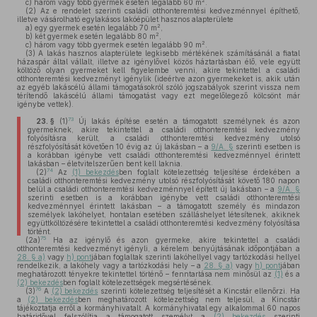
2
c)
három vagy több gyermek esetén legalább 60 m
.
(2)
Az e rendelet szerinti családi otthonteremtési kedvezménnyel építhető,
illetve vásárolható egylakásos lakóépület hasznos alapterülete
2
a)
egy gyermek esetén legalább 70 m
,
2
b)
két gyermek esetén legalább 80 m
,
2
c)
három vagy több gyermek esetén legalább 90 m
.
(3)
A lakás hasznos alapterülete legkisebb mértékének számításánál a fiatal
házaspár által vállalt, illetve az igénylővel közös háztartásban élő, vele együtt
költöző olyan gyermeket kell figyelembe venni, akire tekintettel a családi
otthonteremtési kedvezményt igénylik (ideértve azon gyermekeket is, akik után
az egyéb lakáscélú állami támogatásokról szóló jogszabályok szerint vissza nem
térítendő lakáscélú állami támogatást vagy ezt megelőlegező kölcsönt már
igénybe vettek).
73
23. §
(1)
Új lakás építése esetén a támogatott személynek és azon
gyermeknek, akire tekintettel a családi otthonteremtési kedvezmény
folyósításra került, a családi otthonteremtési kedvezmény utolsó
részfolyósítását követően 10 évig az új lakásban – a
9/A. §
szerinti esetben is
a korábban igénybe vett családi otthonteremtési kedvezménnyel érintett
lakásban – életvitelszerűen bent kell laknia.
74
(2)
Az
(1) bekezdés
ben foglalt kötelezettség teljesítése érdekében a
családi otthonteremtési kedvezmény utolsó részfolyósítását követő 180 napon
belül a családi otthonteremtési kedvezménnyel épített új lakásban – a
9/A. §
szerinti esetben is a korábban igénybe vett családi otthonteremtési
kedvezménnyel érintett lakásban – a támogatott személy és mindazon
személyek lakóhelyet, hontalan esetében szálláshelyet létesítenek, akiknek
együttköltözésére tekintettel a családi otthonteremtési kedvezmény folyósítása
történt.
75
(2a)
Ha az igénylő és azon gyermeke, akire tekintettel a családi
otthonteremtési kedvezményt igényli, a kérelem benyújtásának időpontjában a
28. § a)
vagy
h) pont
jában foglaltak szerinti lakóhellyel vagy tartózkodási hellyel
rendelkezik, a lakóhely vagy a tartózkodási hely – a
28. § a)
vagy
h) pont
jában
meghatározott tényekre tekintettel történő – fenntartása nem minősül az
(1)
és a
(2) bekezdés
ben foglalt kötelezettségek megsértésének.
76
(3)
A
(2) bekezdés
szerinti kötelezettség teljesítését a Kincstár ellenőrzi. Ha
a
(2) bekezdés
ben meghatározott kötelezettség nem teljesül, a Kincstár
tájékoztatja erről a kormányhivatalt. A kormányhivatal egy alkalommal 60 napos
határidővel felszólítja a támogatott személyt a
(2) bekezdés
szerinti