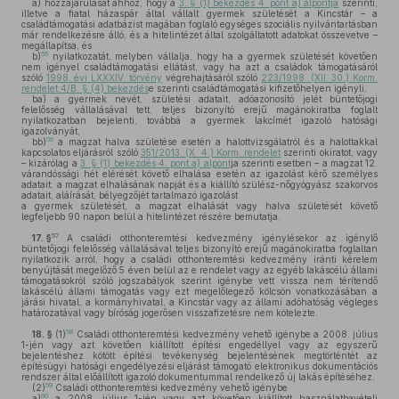
a)
hozzájárulását ahhoz, hogy a
3. § (1) bekezdés 4. pont a) alpontja
szerinti,
illetve a fiatal házaspár által vállalt gyermek születését a Kincstár – a
családtámogatási adatbázist magában foglaló egységes szociális nyilvántartásban
már rendelkezésre álló, és a hitelintézet által szolgáltatott adatokat összevetve –
megállapítsa, és
55
b)
nyilatkozatát, melyben vállalja, hogy ha a gyermek születését követően
nem igényel családtámogatási ellátást, vagy ha azt a családok támogatásáról
szóló
1998. évi LXXXIV. törvény
végrehajtásáról szóló
223/1998. (XII. 30.) Korm.
rendelet 4/B. § (4) bekezdés
e szerinti családtámogatási kifizetőhelyen igényli,
ba)
a gyermek nevét, születési adatait, adóazonosító jelét büntetőjogi
felelősség vállalásával tett, teljes bizonyító erejű magánokiratba foglalt
nyilatkozatban bejelenti, továbbá a gyermek lakcímét igazoló hatósági
igazolványát,
56
bb)
a magzat halva születése esetén a halottvizsgálatról és a halottakkal
kapcsolatos eljárásról szóló
351/2013. (X. 4.) Korm. rendelet
szerinti okiratot, vagy
– kizárólag a
3. § (1) bekezdés 4. pont a) alpont
ja szerinti esetben – a magzat 12.
várandóssági hét elérését követő elhalása esetén az igazolást kérő személyes
adatait, a magzat elhalásának napját és a kiállító szülész-nőgyógyász szakorvos
adatait, aláírását, bélyegzőjét tartalmazó igazolást
a gyermek születését, a magzat elhalását vagy halva születését követő
legfeljebb 90 napon belül a hitelintézet részére bemutatja.
57
17. §
A családi otthonteremtési kedvezmény igénylésekor az igénylő
büntetőjogi felelősség vállalásával teljes bizonyító erejű magánokiratba foglaltan
nyilatkozik arról, hogy a családi otthonteremtési kedvezmény iránti kérelem
benyújtását megelőző 5 éven belül az e rendelet vagy az egyéb lakáscélú állami
támogatásokról szóló jogszabályok szerint igénybe vett vissza nem térítendő
lakáscélú állami támogatás vagy ezt megelőlegező kölcsön vonatkozásában a
járási hivatal, a kormányhivatal, a Kincstár vagy az állami adóhatóság végleges
határozatával vagy bíróság jogerősen visszafizetésre nem kötelezte.
58
18. §
(1)
Családi otthonteremtési kedvezmény vehető igénybe a 2008. július
1-jén vagy azt követően kiállított építési engedéllyel vagy az egyszerű
bejelentéshez kötött építési tevékenység bejelentésének megtörténtét az
építésügyi hatósági engedélyezési eljárást támogató elektronikus dokumentációs
rendszer által előállított igazoló dokumentummal rendelkező új lakás építéséhez.
59
(2)
Családi otthonteremtési kedvezmény vehető igénybe
60
a)
a 2008. július 1-jén vagy azt követően kiállított használatbavételi