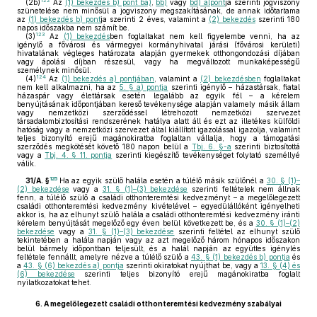
122
(2b)
Az
(1) bekezdés b) pont ba)
,
bb)
vagy
bd) alpont
ja szerinti jogviszony
szünetelése nem minősül a jogviszony megszakításának, de annak időtartama
az
(1) bekezdés b) pont
ja szerinti 2 éves, valamint a
(2) bekezdés
szerinti 180
napos időszakba nem számít be.
123
(3)
Az
(1) bekezdés
ben foglaltakat nem kell figyelembe venni, ha az
igénylő a fővárosi és vármegyei kormányhivatal járási (fővárosi kerületi)
hivatalának végleges határozata alapján gyermekek otthongondozási díjában
vagy ápolási díjban részesül, vagy ha megváltozott munkaképességű
személynek minősül.
124
(4)
Az
(1) bekezdés a) pontjában
, valamint a
(2) bekezdésben
foglaltakat
nem kell alkalmazni, ha az
5. § a) pontja
szerinti igénylő – házastársak, fiatal
házaspár vagy élettársak esetén legalább az egyik fél – a kérelem
benyújtásának időpontjában kereső tevékenysége alapján valamely másik állam
vagy nemzetközi szerződéssel létrehozott nemzetközi szervezet
társadalombiztosítási rendszerének hatálya alatt áll és ezt az illetékes külföldi
hatóság vagy a nemzetközi szervezet által kiállított igazolással igazolja, valamint
teljes bizonyító erejű magánokiratba foglaltan vállalja, hogy a támogatási
szerződés megkötését követő 180 napon belül a
Tbj. 6. §-a
szerinti biztosítottá
vagy a
Tbj. 4. § 11. pontja
szerinti kiegészítő tevékenységet folytató személlyé
válik.
125
31/A. §
Ha az egyik szülő halála esetén a túlélő másik szülőnél a
30. § (1)–
(2) bekezdése
vagy a
31. § (1)–(3) bekezdése
szerinti feltételek nem állnak
fenn, a túlélő szülő a családi otthonteremtési kedvezményt – a megelőlegezett
családi otthonteremtési kedvezmény kivételével – egyedülállóként igényelheti
akkor is, ha az elhunyt szülő halála a családi otthonteremtési kedvezmény iránti
kérelem benyújtását megelőző egy éven belül következett be, és a
30. § (1)–(2)
bekezdése
vagy a
31. § (1)–(3) bekezdése
szerinti feltétel az elhunyt szülő
tekintetében a halála napján vagy az azt megelőző három hónapos időszakon
belül bármely időpontban teljesült, és a halál napján az együttes igénylés
feltétele fennállt, amelyre nézve a túlélő szülő a
43. § (1) bekezdés b) pontja
és
a
43. § (6) bekezdés a) pontja
szerinti okiratokat nyújthat be, vagy a
13. § (4) és
(6) bekezdése
szerinti teljes bizonyító erejű magánokiratba foglalt
nyilatkozatokat tehet.
6.
A megelőlegezett családi otthonteremtési kedvezmény szabályai