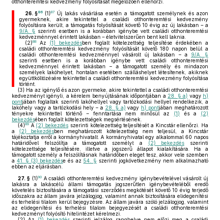
otthonteremtési kedvezmény folyósítását megelőzően ellenőrzi.
86
87
26. §
(1)
Új lakás vásárlása esetén a támogatott személynek és azon
gyermeknek, akire tekintettel a családi otthonteremtési kedvezmény
folyósításra került, a támogatás folyósítását követő 10 évig az új lakásban – a
9/A. §
szerinti esetben is a korábban igénybe vett családi otthonteremtési
kedvezménnyel érintett lakásban – életvitelszerűen bent kell laknia.
88
(2)
Az
(1) bekezdés
ben foglalt kötelezettség teljesítése érdekében a
családi otthonteremtési kedvezmény folyósítását követő 180 napon belül a
családi otthonteremtési kedvezménnyel vásárolt új lakásban – a
9/A. §
szerinti esetben is a korábban igénybe vett családi otthonteremtési
kedvezménnyel érintett lakásban – a támogatott személy és mindazon
személyek lakóhelyet, hontalan esetében szálláshelyet létesítenek, akiknek
együttköltözésére tekintettel a családi otthonteremtési kedvezmény folyósítása
történt.
(3)
Ha az igénylő és azon gyermeke, akire tekintettel a családi otthonteremtési
kedvezményt igényli, a kérelem benyújtásának időpontjában a
28. § a)
vagy
h)
pont
jában foglaltak szerinti lakóhellyel vagy tartózkodási hellyel rendelkezik, a
lakóhely vagy a tartózkodási hely – a
28. § a)
vagy
h) pont
jában meghatározott
tényekre tekintettel történő – fenntartása nem minősül az
(1)
és a
(2)
bekezdés
ében foglalt kötelezettségek megsértésének.
89
(4)
A
(2) bekezdés
szerinti kötelezettség teljesítését a Kincstár ellenőrzi. Ha
a
(2) bekezdés
ben meghatározott kötelezettség nem teljesül, a Kincstár
tájékoztatja erről a kormányhivatalt. A kormányhivatal egy alkalommal 60 napos
határidővel felszólítja a támogatott személyt a
(2) bekezdés
szerinti
kötelezettsége teljesítésére, illetve a jogszerű állapot kialakítására. Ha a
támogatott személy a felszólításnak határidőben eleget tesz, akkor vele szemben
a
41. § (3) bekezdés
e és az
54. §
szerinti jogkövetkezmény nem alkalmazható
ebben az eljárásban.
90
27. §
(1)
A családi otthonteremtési kedvezmény igénybevételével vásárolt új
lakásra a lakáscélú állami támogatás jogszerűtlen igénybevételéből eredő
követelés biztosítására a támogatási szerződés megkötését követő 10 évig terjedő
időszakra az állam javára jelzálogjog, valamint annak biztosítására elidegenítési
és terhelési tilalom kerül bejegyzésre. Az állam javára szóló jelzálogjog, valamint
az elidegenítési és terhelési tilalom bejegyezését a családi otthonteremtési
kedvezményt folyósító hitelintézet kérelmezi.
(2)
Az
(1) bekezdés
szerinti jelzálog ranghelye nem előzi meg a családi