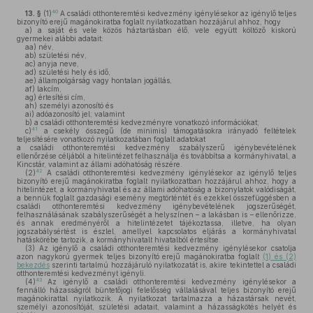
40
13. §
(1)
A családi otthonteremtési kedvezmény igénylésekor az igénylő teljes
bizonyító erejű magánokiratba foglalt nyilatkozatban hozzájárul ahhoz, hogy
a)
a saját és vele közös háztartásban élő, vele együtt költöző kiskorú
gyermekei alábbi adatait:
aa)
név,
ab)
születési név,
ac)
anyja neve,
ad)
születési hely és idő,
ae)
állampolgárság vagy hontalan jogállás,
af)
lakcím,
ag)
értesítési cím,
ah)
személyi azonosító és
ai)
adóazonosító jel; valamint
b)
a családi otthonteremtési kedvezményre vonatkozó információkat;
41
c)
a csekély összegű (de minimis) támogatásokra irányadó feltételek
teljesítésére vonatkozó nyilatkozatában foglalt adatokat
a családi otthonteremtési kedvezmény szabályszerű igénybevételének
ellenőrzése céljából a hitelintézet felhasználja és továbbítsa a kormányhivatal, a
Kincstár, valamint az állami adóhatóság részére.
42
(2)
A családi otthonteremtési kedvezmény igénylésekor az igénylő teljes
bizonyító erejű magánokiratba foglalt nyilatkozatban hozzájárul ahhoz, hogy a
hitelintézet, a kormányhivatal és az állami adóhatóság a bizonylatok valódiságát,
a bennük foglalt gazdasági esemény megtörténtét és ezekkel összefüggésben a
családi otthonteremtési kedvezmény igénybevételének jogszerűségét,
felhasználásának szabályszerűségét a helyszínen – a lakásban is – ellenőrizze,
és annak eredményéről a hitelintézetet tájékoztassa, illetve, ha olyan
jogszabálysértést is észlel, amellyel kapcsolatos eljárás a kormányhivatal
hatáskörébe tartozik, a kormányhivatalt hivatalból értesítse.
(3)
Az igénylő a családi otthonteremtési kedvezmény igénylésekor csatolja
azon nagykorú gyermek teljes bizonyító erejű magánokiratba foglalt
(1) és (2)
bekezdés
szerinti tartalmú hozzájáruló nyilatkozatát is, akire tekintettel a családi
otthonteremtési kedvezményt igényli.
43
(4)
Az igénylő a családi otthonteremtési kedvezmény igénylésekor a
fennálló házasságról büntetőjogi felelősség vállalásával teljes bizonyító erejű
magánokirattal nyilatkozik. A nyilatkozat tartalmazza a házastársak nevét,
személyi azonosítóját, születési adatait, valamint a házasságkötés helyét és