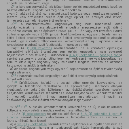
engedéllyel rendelkező, vagy
61
b)
a kérelem benyújtásának időpontjában építési engedéllyel rendelkező, de
használatbavételi engedéllyel még nem rendelkező
olyan új lakás vásárlásához, amelyet gazdálkodó szervezet természetes személy
részére való értékesítés céljára épít vagy építtet, és amelyet első ízben,
természetes személy részére értékesítenek.
62
(3)
A használatbavételi engedéllyel még nem rendelkező lakás
tulajdonjogának a használatbavételi engedély megszerzése előtt történő
átruházás esetén, ha az építkezés 2008. július 1-jén vagy azt követően kiadott
építési engedély vagy 2016. január 1-jét követően az egyszerű bejelentéshez
kötött építési tevékenység esetén az építési tevékenység bejelentése alapján
történt, úgy a családi otthonteremtési kedvezményt az új tulajdonos – az e
rendeletben meghatározott feltételekkel – igénybe veheti.
63
(3a)
Az
(1)–(3) bekezdés
alkalmazásában, ha a vonatkozó építésügyi
jogszabályi előírások értelmében sem építési engedélyre, sem egyszerű
bejelentésre nincs szükség – különösen a
3. § (1) bekezdés 9. pont b) alpont
ja
szerinti esetben –, a családi otthonteremtési kedvezményre való jogosultságnak
sem feltétele ilyen engedély vagy bejelentés megléte, továbbá az azokhoz
kapcsolódó határidők tekintetében
a)
az építési engedélyen vagy egyszerű bejelentésen az építési tevékenység
megkezdésének,
64
b)
a használatbavételi engedélyen az építési tevékenység befejezésének
tényét kell érteni.
65
(4)
Építőközösség tagjaként a családi otthonteremtési kedvezményt az
igénylő a felépítendő társasházból az építőközösségi szerződés alapján
megállapítható bekerülési költségnek az építőközösségi szerződés szerint
tulajdonába kerülő lakásra számított és a közös tulajdonba kerülő épületrészekből
őt megillető tulajdoni hányad arányában meghatározott hányadát az
építőközösség nevére kiállított számlák alapján is igényelheti.
66
67
19. §
(1)
A családi otthonteremtési kedvezmény az új lakás bekerülési
költségére, vagy vételára megfizetéséhez használható fel.
(2)
Az
(1) bekezdésben
foglaltaktól eltérően a
3. § (1) bekezdés 1. pont j)
alpontja
szerinti lépcső kialakítására a támogatás abban az esetben is
felhasználható, ha a lépcső
a)
a
20. § (2) bekezdése
szerinti közös tulajdonban álló ingatlannak nem az
igénylő kizárólagos, hanem a tulajdonostársak közös használatába tartozó