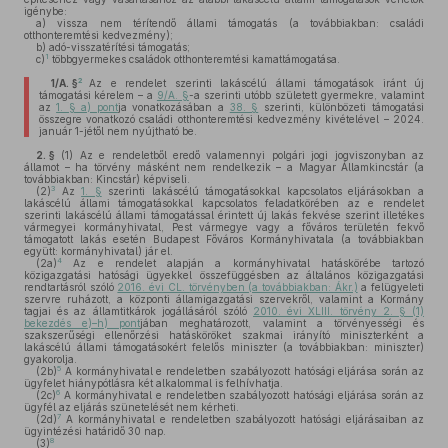
igénybe:
a)
vissza nem térítendő állami támogatás (a továbbiakban: családi
otthonteremtési kedvezmény);
b)
adó-visszatérítési támogatás;
1
c)
többgyermekes családok otthonteremtési kamattámogatása.
2
1/A. §
Az e rendelet szerinti lakáscélú állami támogatások iránt új
támogatási kérelem – a
9/A. §
-a szerinti utóbb született gyermekre, valamint
az
1. § a) pont
ja vonatkozásában a
38. §
szerinti, különbözeti támogatási
összegre vonatkozó családi otthonteremtési kedvezmény kivételével – 2024.
január 1-jétől nem nyújtható be.
2. §
(1)
Az e rendeletből eredő valamennyi polgári jogi jogviszonyban az
államot – ha törvény másként nem rendelkezik – a Magyar Államkincstár (a
továbbiakban: Kincstár) képviseli.
3
(2)
Az
1. §
szerinti lakáscélú támogatásokkal kapcsolatos eljárásokban a
lakáscélú állami támogatásokkal kapcsolatos feladatkörében az e rendelet
szerinti lakáscélú állami támogatással érintett új lakás fekvése szerint illetékes
vármegyei kormányhivatal, Pest vármegye vagy a főváros területén fekvő
támogatott lakás esetén Budapest Főváros Kormányhivatala (a továbbiakban
együtt: kormányhivatal) jár el.
4
(2a)
Az e rendelet alapján a kormányhivatal hatáskörébe tartozó
közigazgatási hatósági ügyekkel összefüggésben az általános közigazgatási
rendtartásról szóló
2016. évi CL. törvényben (a továbbiakban: Ákr.)
a felügyeleti
szervre ruházott, a központi államigazgatási szervekről, valamint a Kormány
tagjai és az államtitkárok jogállásáról szóló
2010. évi XLIII. törvény 2. § (1)
bekezdés e)–h) pont
jában meghatározott, valamint a törvényességi és
szakszerűségi ellenőrzési hatásköröket szakmai irányító miniszterként a
lakáscélú állami támogatásokért felelős miniszter (a továbbiakban: miniszter)
gyakorolja.
5
(2b)
A kormányhivatal e rendeletben szabályozott hatósági eljárása során az
ügyfelet hiánypótlásra két alkalommal is felhívhatja.
6
(2c)
A kormányhivatal e rendeletben szabályozott hatósági eljárása során az
ügyfél az eljárás szünetelését nem kérheti.
7
(2d)
A kormányhivatal e rendeletben szabályozott hatósági eljárásaiban az
ügyintézési határidő 30 nap.
8
(3)