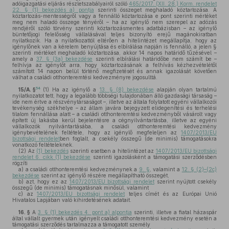
adóigazgatási eljárás részletszabályairól szóló
465/2017. (XII. 28.) Korm. rendelet
22. § (1) bekezdés a) pontja
szerinti összeget meghaladó köztartozása. A
köztartozás-mentességről vagy a fennálló köztartozása e pont szerinti mértéket
meg nem haladó összege tényéről – ha az igénylő nem szerepel az adózás
rendjéről szóló törvény szerinti köztartozásmentes adatbázisban – az igénylő
büntetőjogi felelősség vállalásával teljes bizonyító erejű magánokiratban
nyilatkozik. Ha a nyilatkozattól eltérően a hitelintézet megállapítja, hogy az
igénylőnek van a kérelem benyújtása és elbírálása napján is fennálló, a jelen §
szerinti mértéket meghaladó köztartozása, akkor 14 napos határidő tűzésével –
amely a
37. § (3a) bekezdése
szerinti elbírálási határidőbe nem számít be –
felhívja az igénylőt arra, hogy köztartozásának a felhívás kézhezvételétől
számított 14 napon belül történő megfizetését és annak igazolását követően
válhat a családi otthonteremtési kedvezményre jogosulttá.
54
15/A. §
(1)
Ha az igénylő a
13. § (8) bekezdése
alapján olyan tartalmú
nyilatkozatot tett, hogy a legalább többségi tulajdonában álló gazdasági társaság –
ide nem értve a részvénytársaságot –, illetve az általa folytatott egyéni vállalkozói
tevékenység székhelye – az állam javára bejegyzett elidegenítési és terhelési
tilalom fennállása alatt – a családi otthonteremtési kedvezményből vásárolt vagy
épített új lakásba kerül bejelentésre a cégnyilvántartásba, illetve az egyéni
vállalkozók nyilvántartásába, a családi otthonteremtési kedvezmény
igénybevételének feltétele, hogy az igénylő megfeleljen az
1407/2013/EU
bizottsági rendelet
ben foglalt, a csekély összegű (de minimis) támogatásokra
vonatkozó feltételeknek.
(2)
Az
(1) bekezdés
szerinti esetben a hitelintézet az
1407/2013/EU bizottsági
rendelet 6. cikk (1) bekezdése
szerinti igazolásként a támogatási szerződésben
rögzíti
a)
a családi otthonteremtési kedvezménynek a
9. §
, valamint a
12. § (2)–(2c)
bekezdése
szerint az igénylő részére megállapítható összegét,
b)
azt, hogy ez az
1407/2013/EU bizottsági rendelet
szerint nyújtott csekély
összegű (de minimis) támogatásnak minősül, valamint
c)
az
1407/2013/EU bizottsági rendelet
teljes címét és az Európai Unió
Hivatalos Lapjában való kihirdetésének adatait.
16. §
A
3. § (1) bekezdés 4. pont a) alpontja
szerinti, illetve a fiatal házaspár
által vállalt gyermek után igényelt családi otthonteremtési kedvezmény esetén a
támogatási szerződés tartalmazza a támogatott személy