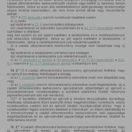
családi otthonteremtési kedvezményből vásárolt vagy épített új lakáshoz tartozó
földrészletet, illetve az azon álló melléképítményt saját gazdasági tevékenysége
céljára kívánja hasznosítani, ide nem értve annak bérbe vagy haszonbérbe
adását.
50
(11)
A
(10) bekezdés
szerinti nyilatkozat megtétele esetén
a)
új lakás
aa)
építésénél a
21. §
szerinti építési költségvetést,
ab)
vásárlásánál az adásvételi szerződésben és a
44. § (1) bekezdése
szerinti
számlában a vételárat
meg kell osztani az
aa)
alpont esetében a lakóépületre és a melléképítményre
jutó bekerülési költségekre, illetve az
ab)
alpont esetében a lakóépületre, a
földrészletre, illetve a melléképítményre jutó vételárhányadokra,
b)
a családi otthonteremtési kedvezmény összege nem haladhatja meg új
lakás
ba)
építésénél a lakóépületre jutó bekerülési költséget,
bb)
vásárlásánál a lakóépületre jutó vételárhányadot, és
c)
az
(1) bekezdés c) pontját
, a
(9) bekezdést
, a
12. § (2c) bekezdését
, a
15/A.
§-t
, valamint a
43. § (1) bekezdés e) pontját
is alkalmazni kell.
51
14. §
(1)
A családi otthonteremtési kedvezmény igénylésének feltétele, hogy
az igénylő büntetőjogi felelősségét a bíróság
a)
az
1. melléklet
szerinti bűncselekmény elkövetése miatt nem állapította meg
vagy
b)
az
1. melléklet
szerinti bűncselekmény elkövetése miatt megállapította, de a
családi otthonteremtési kedvezmény igénylésének időpontjában az igénylő e
bűncselekmények vonatkozásában a büntetett előélethez fűződő hátrányos
jogkövetkezmények alól már mentesült.
52
(2)
A büntetlen előéletről az igénylő a kérelem benyújtásakor büntetőjogi
felelősség vállalásával teljes bizonyító erejű magánokiratban nyilatkozik, amely
nyilatkozathoz csatolni kell az igénylő írásbeli hozzájárulását ahhoz, hogy a
nyilatkozatban foglalt személyes adatokat a hitelintézet, az állami adóhatóság és
a kormányhivatal a családi otthonteremtési kedvezményre való jogosultsága
megállapításának és az igénybevétel jogszerűsége ellenőrzésének céljából és
időtartamára kezelje.
53
15. §
A családi otthonteremtési kedvezmény igénybevételének feltétele, hogy
az igénylőnek ne legyen az állami adóhatóságnál nyilvántartott, az