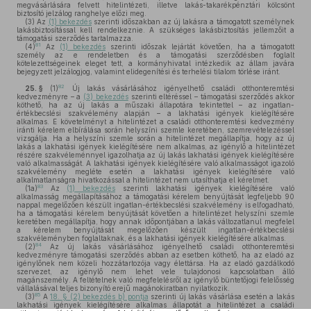
megvásárlására felvett hitelintézeti, illetve lakás-takarékpénztári kölcsönt
biztosító jelzálog ranghelye előzi meg.
(3)
Az
(1) bekezdés
szerinti időszakban az új lakásra a támogatott személynek
lakásbiztosítással kell rendelkeznie. A szükséges lakásbiztosítás jellemzőit a
támogatási szerződés tartalmazza.
81
(4)
Az
(1) bekezdés
szerinti időszak lejártát követően, ha a támogatott
személy az e rendeletben és a támogatási szerződésben foglalt
kötelezettségeinek eleget tett, a kormányhivatal intézkedik az állam javára
bejegyzett jelzálogjog, valamint elidegenítési és terhelési tilalom törlése iránt.
82
25. §
(1)
Új lakás vásárlásához igényelhető családi otthonteremtési
kedvezményre – a
(3) bekezdés
szerinti eltéréssel – támogatási szerződés akkor
köthető, ha az új lakás a műszaki állapotára tekintettel – az ingatlan-
értékbecslési szakvélemény alapján – a lakhatási igények kielégítésére
alkalmas. E követelményt a hitelintézet a családi otthonteremtési kedvezmény
iránti kérelem elbírálása során helyszíni szemle keretében, szemrevételezéssel
vizsgálja. Ha a helyszíni szemle során a hitelintézet megállapítja, hogy az új
lakás a lakhatási igények kielégítésére nem alkalmas, az igénylő a hitelintézet
részére szakvéleménnyel igazolhatja az új lakás lakhatási igények kielégítésére
való alkalmasságát. A lakhatási igények kielégítésére való alkalmasságot igazoló
szakvélemény megléte esetén a lakhatási igények kielégítésére való
alkalmatlanságra hivatkozással a hitelintézet nem utasíthatja el kérelmet.
83
(1a)
Az
(1) bekezdés
szerinti lakhatási igények kielégítésére való
alkalmasság megállapításához a támogatási kérelem benyújtását legfeljebb 90
nappal megelőzően készült ingatlan-értékbecslési szakvélemény is elfogadható,
ha a támogatási kérelem benyújtását követően a hitelintézet helyszíni szemle
keretében megállapítja, hogy annak időpontjában a lakás változatlanul megfelel
a kérelem benyújtását megelőzően készült ingatlan-értékbecslési
szakvéleményben foglaltaknak, és a lakhatási igények kielégítésére alkalmas.
84
(2)
Az új lakás vásárlásához igényelhető családi otthonteremtési
kedvezményre támogatási szerződés abban az esetben köthető, ha az eladó az
igénylőnek nem közeli hozzátartozója vagy élettársa. Ha az eladó gazdálkodó
szervezet, az igénylő nem lehet vele tulajdonosi kapcsolatban álló
magánszemély. A feltételnek való megfelelésről az igénylő büntetőjogi felelősség
vállalásával teljes bizonyító erejű magánokiratban nyilatkozik.
85
(3)
A
18. § (2) bekezdés b) pontja
szerinti új lakás vásárlása esetén a lakás
lakhatási igények kielégítésére alkalmas állapotát a hitelintézet a családi