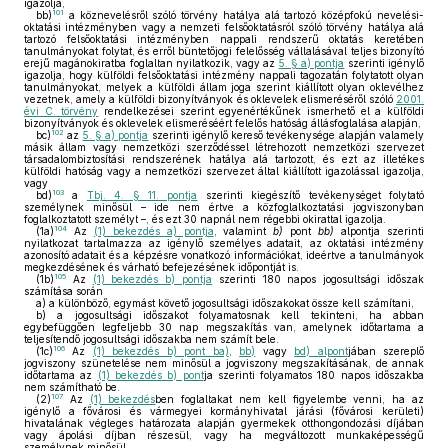
igazolja,
101
bb)
a köznevelésről szóló törvény hatálya alá tartozó középfokú nevelési-
oktatási intézményben vagy a nemzeti felsőoktatásról szóló törvény hatálya alá
tartozó felsőoktatási intézményben nappali rendszerű oktatás keretében
tanulmányokat folytat, és erről büntetőjogi felelősség vállalásával teljes bizonyító
erejű magánokiratba foglaltan nyilatkozik, vagy az
5. § a) pontja
szerinti igénylő
igazolja, hogy külföldi felsőoktatási intézmény nappali tagozatán folytatott olyan
tanulmányokat, melyek a külföldi állam joga szerint kiállított olyan oklevélhez
vezetnek, amely a külföldi bizonyítványok és oklevelek elismeréséről szóló
2001.
évi C. törvény
rendelkezései szerint egyenértékűnek ismerhető el a külföldi
bizonyítványok és oklevelek elismeréséért felelős hatóság állásfoglalása alapján,
102
bc)
az
5. § a) pontja
szerinti igénylő kereső tevékenysége alapján valamely
másik állam vagy nemzetközi szerződéssel létrehozott nemzetközi szervezet
társadalombiztosítási rendszerének hatálya alá tartozott, és ezt az illetékes
külföldi hatóság vagy a nemzetközi szervezet által kiállított igazolással igazolja,
vagy
103
bd)
a
Tbj. 4. § 11. pontja
szerinti kiegészítő tevékenységet folytató
személynek minősül – ide nem értve a közfoglalkoztatási jogviszonyban
foglalkoztatott személyt –, és ezt 30 napnál nem régebbi okirattal igazolja.
104
(1a)
Az
(1) bekezdés a) pontja
, valamint
b)
pont
bb)
alpontja szerinti
nyilatkozat tartalmazza az igénylő személyes adatait, az oktatási intézmény
azonosító adatait és a képzésre vonatkozó információkat, ideértve a tanulmányok
megkezdésének és várható befejezésének időpontját is.
105
(1b)
Az
(1) bekezdés b) pontja
szerinti 180 napos jogosultsági időszak
számítása során
a)
a különböző, egymást követő jogosultsági időszakokat össze kell számítani,
b)
a jogosultsági időszakot folyamatosnak kell tekinteni, ha abban
egybefüggően legfeljebb 30 nap megszakítás van, amelynek időtartama a
teljesítendő jogosultsági időszakba nem számít bele.
106
(1c)
Az
(1) bekezdés b) pont ba)
,
bb)
vagy
bd) alpont
jában szereplő
jogviszony szünetelése nem minősül a jogviszony megszakításának, de annak
időtartama az
(1) bekezdés b) pont
ja szerinti folyamatos 180 napos időszakba
nem számítható be.
107
(2)
Az
(1) bekezdés
ben foglaltakat nem kell figyelembe venni, ha az
igénylő a fővárosi és vármegyei kormányhivatal járási (fővárosi kerületi)
hivatalának végleges határozata alapján gyermekek otthongondozási díjában
vagy ápolási díjban részesül, vagy ha megváltozott munkaképességű
személynek minősül.