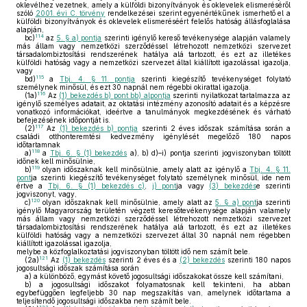
oklevélhez vezetnek, amely a külföldi bizonyítványok és oklevelek elismeréséről
szóló
2001. évi C. törvény
rendelkezései szerint egyenértékűnek ismerhető el a
külföldi bizonyítványok és oklevelek elismeréséért felelős hatóság állásfoglalása
alapján,
114
bc)
az
5. § a) pontja
szerinti igénylő kereső tevékenysége alapján valamely
más állam vagy nemzetközi szerződéssel létrehozott nemzetközi szervezet
társadalombiztosítási rendszerének hatálya alá tartozott, és ezt az illetékes
külföldi hatóság vagy a nemzetközi szervezet által kiállított igazolással igazolja,
vagy
115
bd)
a
Tbj. 4. § 11. pontja
szerinti kiegészítő tevékenységet folytató
személynek minősül, és ezt 30 napnál nem régebbi okirattal igazolja.
116
(1a)
Az
(1) bekezdés b) pont bb) alpontja
szerinti nyilatkozat tartalmazza az
igénylő személyes adatait, az oktatási intézmény azonosító adatait és a képzésre
vonatkozó információkat, ideértve a tanulmányok megkezdésének és várható
befejezésének időpontját is.
117
(2)
Az
(1) bekezdés b) pontja
szerinti 2 éves időszak számítása során a
családi otthonteremtési kedvezmény igénylését megelőző 180 napos
időtartamnak
118
a)
a
Tbj. 6. § (1) bekezdés
a), b) d)–i) pontja szerinti jogviszonyban töltött
időnek kell minősülnie,
119
b)
olyan időszaknak kell minősülnie, amely alatt az igénylő a
Tbj. 4. § 11.
pont
ja szerinti kiegészítő tevékenységet folytató személynek minősül, ide nem
értve a
Tbj. 6. § (1) bekezdés c)
,
j) pont
ja vagy
(3) bekezdés
e szerinti
jogviszonyt, vagy,
120
c)
olyan időszaknak kell minősülnie, amely alatt az
5. § a) pont
ja szerinti
igénylő Magyarország területén végzett keresőtevékenysége alapján valamely
más állam vagy nemzetközi szerződéssel létrehozott nemzetközi szervezet
társadalombiztosítási rendszerének hatálya alá tartozott, és ezt az illetékes
külföldi hatóság vagy a nemzetközi szervezet által 30 napnál nem régebben
kiállított igazolással igazolja,
melybe a közfoglalkoztatási jogviszonyban töltött idő nem számít bele.
121
(2a)
Az
(1) bekezdés
szerinti 2 éves és a
(2) bekezdés
szerinti 180 napos
jogosultsági időszak számítása során
a)
a különböző, egymást követő jogosultsági időszakokat össze kell számítani,
b)
a jogosultsági időszakot folyamatosnak kell tekinteni, ha abban
egybefüggően legfeljebb 30 nap megszakítás van, amelynek időtartama a
teljesítendő jogosultsági időszakba nem számít bele.