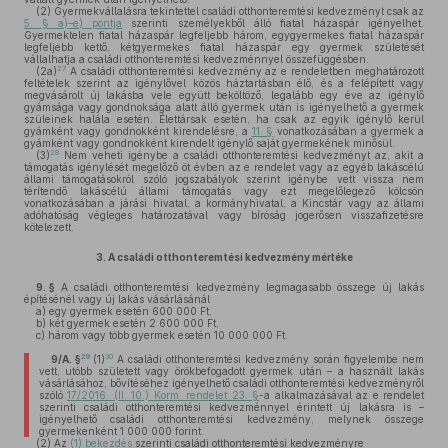
(2)
Gyermekvállalásra tekintettel családi otthonteremtési kedvezményt csak az
5. § a)–e) pontja
szerinti személyekből álló fiatal házaspár igényelhet.
Gyermektelen fiatal házaspár legfeljebb három, egygyermekes fiatal házaspár
legfeljebb kettő, kétgyermekes fiatal házaspár egy gyermek születését
vállalhatja a családi otthonteremtési kedvezménnyel összefüggésben.
27
(2a)
A családi otthonteremtési kedvezmény az e rendeletben meghatározott
feltételek szerint az igénylővel közös háztartásban élő, és a felépített vagy
megvásárolt új lakásba vele együtt beköltöző, legalább egy éve az igénylő
gyámsága vagy gondnoksága alatt álló gyermek után is igényelhető a gyermek
szüleinek halála esetén. Élettársak esetén, ha csak az egyik igénylő kerül
gyámként vagy gondnokként kirendelésre, a
11. §
vonatkozásában a gyermek a
gyámként vagy gondnokként kirendelt igénylő saját gyermekének minősül.
28
(3)
Nem veheti igénybe a családi otthonteremtési kedvezményt az, akit a
támogatás igénylését megelőző öt évben az e rendelet vagy az egyéb lakáscélú
állami támogatásokról szóló jogszabályok szerint igénybe vett vissza nem
térítendő lakáscélú állami támogatás vagy ezt megelőlegező kölcsön
vonatkozásában a járási hivatal, a kormányhivatal, a Kincstár vagy az állami
adóhatóság végleges határozatával vagy bíróság jogerősen visszafizetésre
kötelezett.
3.
A családi otthonteremtési kedvezmény mértéke
9. §
A családi otthonteremtési kedvezmény legmagasabb összege új lakás
építésénél vagy új lakás vásárlásánál
a)
egy gyermek esetén 600 000 Ft,
b)
két gyermek esetén 2 600 000 Ft,
c)
három vagy több gyermek esetén 10 000 000 Ft.
29
30
9/A. §
(1)
A családi otthonteremtési kedvezmény során figyelembe nem
vett, utóbb született vagy örökbefogadott gyermek után – a használt lakás
vásárlásához, bővítéséhez igényelhető családi otthonteremtési kedvezményről
szóló
17/2016. (II. 10.) Korm. rendelet 23. §
-a alkalmazásával az e rendelet
szerinti családi otthonteremtési kedvezménnyel érintett új lakásra is –
igényelhető családi otthonteremtési kedvezmény, melynek összege
gyermekenként 1 000 000 forint.
(2)
Az
(1) bekezdés
szerinti családi otthonteremtési kedvezményre