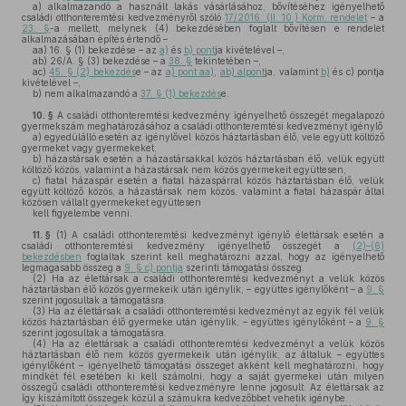
a)
alkalmazandó a használt lakás vásárlásához, bővítéséhez igényelhető
családi otthonteremtési kedvezményről szóló
17/2016. (II. 10.) Korm. rendelet
– a
23. §
-a mellett, melynek (4) bekezdésében foglalt bővítésen e rendelet
alkalmazásában építés értendő –
aa)
16. § (1) bekezdése – az
a)
és
b) pont
ja kivételével –,
ab)
26/A. § (3) bekezdése – a
38. §
tekintetében –,
ac)
45. § (2) bekezdés
e – az
a) pont aa)
,
ab) alpont
ja, valamint
b)
és c) pontja
kivételével –,
b)
nem alkalmazandó a
37. § (1) bekezdés
e.
10. §
A családi otthonteremtési kedvezmény igényelhető összegét megalapozó
gyermekszám meghatározásához a családi otthonteremtési kedvezményt igénylő
a)
egyedülálló esetén az igénylővel közös háztartásban élő, vele együtt költöző
gyermeket vagy gyermekeket,
b)
házastársak esetén a házastársakkal közös háztartásban élő, velük együtt
költöző közös, valamint a házastársak nem közös gyermekeit együttesen,
c)
fiatal házaspár esetén a fiatal házaspárral közös háztartásban élő, velük
együtt költöző közös, a házastársak nem közös, valamint a fiatal házaspár által
közösen vállalt gyermekeket együttesen
kell figyelembe venni.
11. §
(1)
A családi otthonteremtési kedvezményt igénylő élettársak esetén a
családi otthonteremtési kedvezmény igényelhető összegét a
(2)–(6)
bekezdésben
foglaltak szerint kell meghatározni azzal, hogy az igényelhető
legmagasabb összeg a
9. § c) pontja
szerinti támogatási összeg.
(2)
Ha az élettársak a családi otthonteremtési kedvezményt a velük közös
háztartásban élő közös gyermekeik után igénylik, – együttes igénylőként – a
9. §
szerint jogosultak a támogatásra.
(3)
Ha az élettársak a családi otthonteremtési kedvezményt az egyik fél velük
közös háztartásban élő gyermeke után igénylik, – együttes igénylőként – a
9. §
szerint jogosultak a támogatásra.
(4)
Ha az élettársak a családi otthonteremtési kedvezményt a velük közös
háztartásban élő nem közös gyermekeik után igénylik, az általuk – együttes
igénylőként – igényelhető támogatási összeget akként kell meghatározni, hogy
mindkét fél esetében ki kell számolni, hogy a saját gyermekei után milyen
összegű családi otthonteremtési kedvezményre lenne jogosult. Az élettársak az
így kiszámított összegek közül a számukra kedvezőbbet vehetik igénybe.