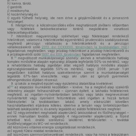
h)
kamra, tároló,
i)
gardrób,
j)
mosókonyha,
k)
kazánhelyiség és
l)
egyéb fűthető helyiség, ide nem értve a gépjárműtárolót és a pinceszinti
helyiséget;
6.
hitelígérvény:
a kölcsönszerződés előre meghatározott jövőbeni időpontban
vagy feltételek bekövetkezésekor történő megkötésére vonatkozó
kötelezettségvállalás;
7.
hitelintézet:
magyarországi székhellyel vagy fiókteleppel rendelkező
hitelintézet, valamint a hitelintézettel egyenértékű prudenciális szabályozásnak
megfelelő pénzügyi vállalkozás a hitelintézetekről és a pénzügyi
vállalkozásokról szóló
2013. évi CCXXXVII. törvényben (a továbbiakban: Hpt.)
foglaltaknak megfelelően, vagy jelzálog-hitelintézet a jelzálog-hitelintézetről és
a jelzáloglevélről szóló
1997. évi XXX. törvényben
foglaltaknak megfelelően;
19
8.
megváltozott munkaképességű személy:
akinek a rehabilitációs hatóság
komplex minősítése alapján egészségi állapota legfeljebb 50%-os mértékű, vagy
a rehabilitációs hatóság jogelődjei által végzett hatályos minősítés alapján
egészségkárosodása legalább 50%-os mértékű, vagy 2008. január 1-jét
megelőzően kiállított hatályos szakvéleménye szerint a munkaképességét
legalább 67%-ban elvesztette, vagy aki után az igénylő gyermekek
otthongondozási díjában részesül;
9.
új lakás:
a meglévő épület vagy épületrész átalakítása kivételével
20
a)
az alapozási munkáktól kezdődően – kivéve, ha a meglévő alap szakértői
vélemény alapján felhasználható – újonnan épített, a lakhatás feltételeinek
megfelelő, az ingatlan-nyilvántartásban lakóház vagy lakás megnevezéssel
nyilvántartott vagy ilyenként feltüntetésre váró ingatlan a hozzá tartozó
földrészlettel (a továbbiakban: lakás), amely elkészültét követően
használatbavételi eljárásra köteles, ideértve a tanyán vagy birtokközpontban
található lakóépületet is, és amely legalább az alábbi feltételeknek megfelel:
aa)
12 négyzetmétert meghaladó alapterületű lakószobával és főzőhelyiséggel –
ennek hiányában további, legalább 4 négyzetméter alapterületű, a főzést
lehetővé tevő, önálló szellőzésű lakótérrel, térbővülettel –, továbbá
fürdőhelyiséggel és WC-vel rendelkezik,
ab)
közműves villamos energia szolgáltatással rendelkezik,
ac)
egyedi fűtési móddal rendelkezik,
ad)
közműves szennyvízelvezetéssel rendelkezik, vagy ha nincs a településen