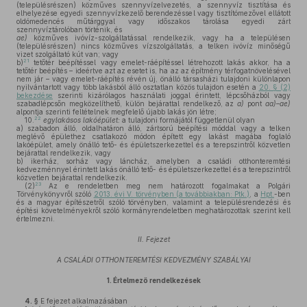
(településrészen) közműves szennyvízelvezetés, a szennyvíz tisztítása és
elhelyezése egyedi szennyvízkezelő berendezéssel vagy tisztítómezővel ellátott
oldómedencés műtárggyal vagy időszakos tárolása egyedi zárt
szennyvíztárolóban történik, és
ae)
közműves ivóvíz-szolgáltatással rendelkezik, vagy ha a településen
(településrészen) nincs közműves vízszolgáltatás, a telken ivóvíz minőségű
vizet szolgáltató kút van; vagy
21
b)
tetőtér beépítéssel vagy emelet-ráépítéssel létrehozott lakás akkor, ha a
tetőtér beépítés – ideértve azt az esetet is, ha az az építmény térfogatnövelésével
nem jár – vagy emelet-ráépítés révén új, önálló társasházi tulajdoni különlapon
nyilvántartott vagy több lakásból álló osztatlan közös tulajdon esetén a
20. § (2)
bekezdése
szerinti kizárólagos használati joggal érintett, lépcsőházból vagy
szabadlépcsőn megközelíthető, külön bejárattal rendelkező, az
a)
pont
aa)–ae)
alpontja szerinti feltételnek megfelelő újabb lakás jön létre;
22
10.
egylakásos lakóépület:
a tulajdoni formájától függetlenül olyan
a)
szabadon álló, oldalhatáron álló, zártsorú beépítési móddal vagy a telken
meglévő épülethez csatlakozó módon épített egy lakást magába foglaló
lakóépület, amely önálló tető- és épületszerkezettel és a terepszintről közvetlen
bejárattal rendelkezik, vagy
b)
ikerház, sorház vagy láncház, amelyben a családi otthonteremtési
kedvezménnyel érintett lakás önálló tető- és épületszerkezettel és a terepszintről
közvetlen bejárattal rendelkezik.
23
(2)
Az e rendeletben meg nem határozott fogalmakat a Polgári
Törvénykönyvről szóló
2013. évi V. törvényben (a továbbiakban: Ptk.)
, a
Hpt.
-ben
és a magyar építészetről szóló törvényben, valamint a településrendezési és
építési követelményekről szóló kormányrendeletben meghatározottak szerint kell
értelmezni.
II. Fejezet
A CSALÁDI OTTHONTEREMTÉSI KEDVEZMÉNY SZABÁLYAI
1.
Értelmező rendelkezések
4. §
E fejezet alkalmazásában