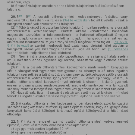
részében, vagy
b)
társasháztulajdon esetében annak közös tulajdonban álló épületrészében
található.
68
69
20. §
(1)
A családi otthonteremtési kedvezménnyel felépített vagy
megvásárolt új lakásban – a (3) és a
(3a) bekezdésben
foglalt kivétellel – csak a
támogatott személyek szerezhetnek tulajdont.
70
(2)
Több lakásból álló osztatlan közös tulajdonú ingatlan esetén, ha a családi
otthonteremtési kedvezménnyel érintett lakásra vonatkozóan használati
megosztási szerződés, a tulajdonostársak – a határozat elfogadását támogató
egyes tulajdonostársak neve mellett a tulajdoni hányaduk arányát és az
aláírásukat is tartalmazó, teljes bizonyító erejű magánokiratba foglalt –
Ptk. 5:78.
§ (1) bekezdés
e szerint meghozott határozata vagy bírósági ítélet alapján a
támogatott személyek kizárólagos használati joga áll fenn, az
(1) bekezdés
szerinti feltételt teljesítettnek kell tekinteni.
71
(3)
Nem érinti a támogatásra való jogosultságot, ha az igénylő halála esetén
az új lakásban annak egyenes ági rokona, házastársa vagy élettársa szerez
tulajdont.
72
(3a)
Ha a családi otthonteremtési kedvezmény iránti kérelem benyújtása
előtt a támogatásnál figyelembe vett gyermek az elhunyt szülő után ingatlan
tulajdont szerzett, és a túlélő szülő, a gyám vagy az örökbefogadó szülő a családi
otthonteremtési kedvezmény igénybevételével új lakást épít vagy vásárol, a
családi otthonteremtési kedvezménnyel érintett lakásban – kiskorú gyermek
esetén a gyámhatóság rendelkezésének megfelelő mértékben – a támogatott
személy mellett a támogatásnál figyelembe vett gyermek is szerezhet tulajdont.
(4)
Házastársak, fiatal házaspár és élettársak esetén az új lakásban mindkét
félnek az ingatlan-nyilvántartásba bejegyzett tulajdonnal kell rendelkeznie.
21. §
A családi otthonteremtési kedvezmény igénybevételéről szóló támogatási
szerződés megkötésének feltétele új lakás építése esetén, hogy az igénylő által
benyújtott bekerülési költséget tartalmazó építési költségvetést a hitelintézet
elfogadja.
22. §
(1)
Az e rendelet szerinti családi otthonteremtési kedvezménnyel
építhető, illetve vásárolható lakás hasznos alapterülete
2
a)
egy gyermek esetén legalább 40 m
,
2
b)
két gyermek esetén legalább 50 m
,