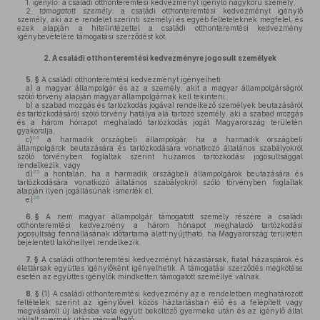
1.
igénylő:
a családi otthonteremtési kedvezményt igénylő nagykorú személy,
2.
támogatott személy:
a családi otthonteremtési kedvezményt igénylő
személy, aki az e rendelet szerinti személyi és egyéb feltételeknek megfelel, és
ezek alapján a hitelintézettel a családi otthonteremtési kedvezmény
igénybevételére támogatási szerződést köt.
2.
A családi otthonteremtési kedvezményre jogosult személyek
5. §
A családi otthonteremtési kedvezményt igényelheti:
a)
a magyar állampolgár és az a személy, akit a magyar állampolgárságról
szóló törvény alapján magyar állampolgárnak kell tekinteni,
b)
a szabad mozgás és tartózkodás jogával rendelkező személyek beutazásáról
és tartózkodásáról szóló törvény hatálya alá tartozó személy, aki a szabad mozgás
és a három hónapot meghaladó tartózkodás jogát Magyarország területén
gyakorolja,
24
c)
a harmadik országbeli állampolgár, ha a harmadik országbeli
állampolgárok beutazására és tartózkodására vonatkozó általános szabályokról
szóló törvényben foglaltak szerint huzamos tartózkodási jogosultsággal
rendelkezik, vagy
25
d)
a hontalan, ha a harmadik országbeli állampolgárok beutazására és
tartózkodására vonatkozó általános szabályokról szóló törvényben foglaltak
alapján ilyen jogállásúnak ismerték el.
26
e)
6. §
A nem magyar állampolgár támogatott személy részére a családi
otthonteremtési kedvezmény a három hónapot meghaladó tartózkodási
jogosultság fennállásának időtartama alatt nyújtható, ha Magyarország területén
bejelentett lakóhellyel rendelkezik.
7. §
A családi otthonteremtési kedvezményt házastársak, fiatal házaspárok és
élettársak együttes igénylőként igényelhetik. A támogatási szerződés megkötése
esetén az együttes igénylők mindketten támogatott személlyé válnak.
8. §
(1)
A családi otthonteremtési kedvezmény az e rendeletben meghatározott
feltételek szerint az igénylővel közös háztartásban élő és a felépített vagy
megvásárolt új lakásba vele együtt beköltöző gyermeke után és az igénylő által
vállalt gyermek után igényelhető.