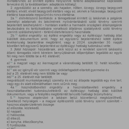
mintatervnek az érintett építési helyszínre történő adaptálásához kapcsolódó
tervezési díj (a továbbiakban: adaptációs költség);
2.
egyedülálló:
az a személy, aki hajadon, nőtlen, özvegy, özvegy bejegyzett
élettárs, elvált, elvált bejegyzett élettárs vagy az, akinek a házassága, bejegyzett
élettársi kapcsolata megszűnt és nincs élettársa;
12
2a.
életvitelszerű bentlakás:
a támogatással érintett új lakásnak a polgárok
személyi adatainak és lakcímének nyilvántartásáról szóló törvény szerinti
bejelentett lakóhelyként – hontalan esetén a harmadik országbeli állampolgárok
beutazására és tartózkodására vonatkozó általános szabályokról szóló törvény
szerinti szálláshelyként – történő életvitelszerű használata;
13
2b.
építési engedély:
az építési engedély vagy az építésügyi hatóság által
kiállított dokumentum arról, hogy az egyszerű bejelentéshez kötött építési
tevékenység bejelentése megtörtént, vagy a 2024. szeptember 30. napját
követően tett egyszerű bejelentést az építésügyi hatóság tudomásul vette;
3.
fiatal házaspár:
házastársak, akik közül az e rendelet szerinti lakáscélú
állami támogatás iránti kérelem benyújtásának időpontjában legalább az egyik
fél még nem töltötte be a 40. életévét;
4.
gyermek:
14
a)
a magzat vagy az ikermagzat a várandósság betöltött 12. hetét követően,
valamint
15
b)
aki az igénylő vér szerinti vagy örökbefogadott eltartott gyermeke és
ba)
a 25. életévét még nem töltötte be vagy
16
bb)
a 25. életévét már betöltött,
megváltozott munkaképességű személy és ez az állapota legalább egy éve tart,
vagy egy év alatt előreláthatóan nem szűnik meg;
17
4a.
használatbavételi engedély:
a használatbavételi engedély, a
használatbavétel tudomásulvételéről az építésügyi hatóság által kiállított
dokumentum, vagy a felépítés megtörténtét tanúsító hatósági bizonyítvány;
18
5.
hasznos alapterület:
a lakáson belül közvetlenül megközelíthető,
következő helyiségek – a magyar építészetről szóló törvény szerint számított –
hasznos alapterületének összege:
a)
előszoba, közlekedő,
b)
nappali,
c)
hálószoba,
d)
étkező,
e)
konyha, étkezőkonyha,
f)
fürdőszoba,
g)
WC,