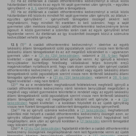
(5)
Ha az élettársak a családi otthonteremtési kedvezményt a velük közös
háztartásban élő közös és az egyik fél saját gyermekei után igénylik, – együttes
igénylőként – a
9. §
szerint jogosultak a támogatásra.
(6)
Ha az élettársak a családi otthonteremtési kedvezményt a velük közös
háztartásban élő közös és mindkét fél saját gyermeke után igénylik, az általuk –
együttes igénylőként – igényelhető támogatási összeget akként kell
meghatározni, hogy mindkét fél esetében ki kell számolni, hogy a saját
gyermekei után mekkora összegű családi otthonteremtési kedvezményre lenne
jogosult. A közös gyermeket a számítás során csak az egyik igénylőnél lehet
figyelembe venni. Az élettársak az így kiszámított összegek közül a számukra
kedvezőbbet vehetik igénybe.
31
12. §
(1)
A családi otthonteremtési kedvezményt – ideértve az egyéb
lakáscélú állami támogatásokról szóló jogszabályok szerint vissza nem térítendő
lakáscélú állami támogatásokat és az azt megelőző kölcsönöket is – ugyanazon
gyermek után – a
(2) és (2b) bekezdésben
, valamint a
38. §-ban
foglalt
kivétellel – csak egy alkalommal lehet igénybe venni. Az igénylő a kérelem
benyújtásakor büntetőjogi felelősség vállalásával teljes bizonyító erejű
magánokiratban nyilatkozik arról, hogy csak olyan személy után igényel családi
otthonteremtési kedvezményt, aki után e rendelet vagy egyéb lakáscélú állami
támogatásokról szóló jogszabályok szerint vissza nem térítendő lakáscélú állami
támogatás igénybevétele – a
(2) és (2b) bekezdésben
, valamint a
38. §-ban
foglalt kivétellel – még nem történt.
32
(2)
Ha az e rendeletben meghatározott feltételeknek megfelelő igénylő a
családi otthonteremtési kedvezmény iránti kérelem benyújtását megelőzően a
meglévő vagy vállalt gyermekére tekintettel e rendelet vagy az egyéb lakáscélú
állami támogatásokról szóló jogszabályok szerint vissza nem térítendő lakáscélú
állami támogatást vagy ezt megelőlegező kölcsönt vett igénybe, a – a
(2a)
bekezdésben
foglalt kivétellel – a korábban folyósított és az újabb igénylésig
vissza nem fizetett támogatással csökkentett támogatási összeg igényelhető.
33
(2a)
Ha az igénylő számára kedvezőbb, a
(2) bekezdésben
meghatározott
számítási mód helyett a családi otthonteremtési kedvezmény összegét azon, az
igénylés időpontjában meglévő gyermekek figyelmen kívül hagyásával kell
megállapítani, akik után az igénylő korábban a
(2) bekezdés
szerinti támogatást
vagy kölcsönt vett igénybe.
34
(2b)
A
(2) és (2a) bekezdésben
foglaltaktól eltérően a családi otthonteremtési
kedvezmény összegének megállapításánál nem kell figyelembe venni az újabb
támogatási kérelem benyújtásának időpontjáig – a
(4) bekezdés
szerinti