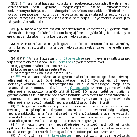
126
31/B. §
Ha a fiatal házaspár korábban megelőlegezett családi otthonteremtési
kedvezményt vett igénybe, megelőlegezett családi otthonteremtési
kedvezményre irányuló újabb támogatási szerződést csak akkor köthetnek, ha a
korábbi szerződésben foglalt gyermekvállalás maradéktalanul teljesült, vagy a
korábbi támogatási összegnek legalább a nem teljesült gyermekvállalásra jutó
hányadát visszafizették.
32. §
A megelőlegezett családi otthonteremtési kedvezményt igénylő fiatal
házaspár a támogatás iránti kérelem benyújtásával egyidejűleg teljes bizonyító
erejű magánokiratban nyilatkozik a gyermekvállalásról.
33. §
A hitelintézet a megelőlegezett családi otthonteremtési kedvezmény
iránti kérelmet elutasítja, ha a gyermekvállalást nyilvánvalóan lehetetlennek
minősíti.
127
34. §
(1)
A fiatal házaspár
8. § (2) bekezdés
e szerinti gyermekvállalásának
teljesítésére előírt határidő – a
(2) bekezdés
figyelembevételével –
a)
egy gyermek vállalása esetén 4 év,
b)
két gyermek vállalása esetén 8 év,
c)
három gyermek vállalása esetén 10 év.
128
(2)
Ha a fiatal házaspár a gyermekvállalást örökbefogadással kívánja
teljesíteni és a gyámügyi feladatkörében eljáró fővárosi és vármegyei
kormányhivatalnak az örökbefogadásra való alkalmasságot megállapító
határozatát a hitelintézet részére az
(1) bekezdés
szerinti, gyermekvállalás
teljesítésére vonatkozó határidő lejártát követő 90 napon belül bemutatja, a
gyermekvállalás teljesítésére vonatkozó határidő kettő évvel meghosszabbodik. A
hitelintézet a fiatal házaspárt és a kormányhivatalt a gyermekvállalás
teljesítésére vonatkozó határidő meghosszabbításáról írásban értesíti.
129
(3)
A gyermekvállalás teljesítésére vonatkozó határidő a várandósság
orvosilag megállapított tényére tekintettel a várandósság végéig
meghosszabbodik, ha a fiatal házaspár a várandósságnak a gyermekvállalási
határidő lejártát megelőzően fennálló tényét orvosi bizonyítvánnyal a vállalási
határidő lejártát követő 90. napig a hitelintézetnek igazolja.
130
(4)
A vállalt gyermek megszületésére vonatkozó határidőt új lakás
építésénél a használatbavételi engedély kiadásának napjától, új lakás vásárlása
esetén a támogatási szerződés megkötésének időpontjától kell számítani.
(5)
A Kincstár az
(1) bekezdésben
meghatározott, a gyermekvállalás