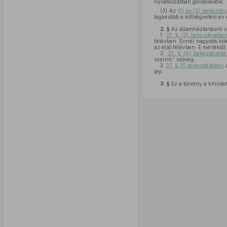
nyilatkozatban gondoskodik.
(3) Az
(1) és (2) bekezdés
legkésőbb a költségvetési év 
2. §
Az államháztartásról 
1.
21. § (3) bekezdésébe
félévben. Ennél nagyobb köte
az első félévben. E mértéktő
2.
21. § (6) bekezdéséb
szerint,” szöveg,
3.
37. § (1) bekezdésében
a
lép.
3. §
Ez a törvény a kihirde