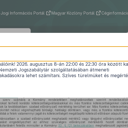
Jogi Információs Portál
Magyar Közlöny Portál
Céginformáció
2016. évi XVII. törvény
nálóink! 2026. augusztus 8-án 22:00 és 22:30 óra között ka
mháztartásról szóló
2011. évi CXCV. törvény
módosí
Nemzeti Jogszabálytár szolgáltatásában átmeneti
Hatályos: 2016. 04. 12. – 2016. 04. 12.
kadásokra lehet számítani. Szíves türelmüket és megért
zóló
2011. évi CXCV. törvény 36. § (1)–(3) bekezdése
helyébe a következő rendelkezések lé
 bekezdésben
meghatározott kivételekkel a költségvetési év kiadási előirányzatai és – ha jog
tó szerv számára a Kormány rendeletében meghatározottak szerint rendelkezésre
zokat terhelő korábbi kötelezettségvállalásokkal és más fizetési kötelezettségekkel csö
atok (a továbbiakban: szabad előirányzat) mértékéig kerülhet sor. Más fizetési kötelezetts
ekintet nélkül végrehajtható bírósági, hatósági döntésen, vagy más, a fizetési köteleze
bbá a felek valamennyi jogát és kötelezettségét megállapító kötelező előíráson alapuló fizet
ározatban a szabad előirányzatot meghaladó mértékű vagy tárgyévi előirányzattal n
állalást engedélyezhet az ahhoz szükséges előirányzat mértékéről hozott döntés
háztartásért felelős miniszter a Kormány
33. § (2) bekezdésében
meghatározott jogköréb