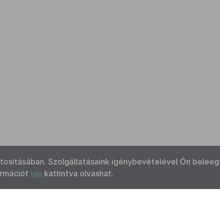
ztosításában. Szolgáltatásaink igénybevételével Ön beleeg
ormációt
ide
kattintva olvashat.