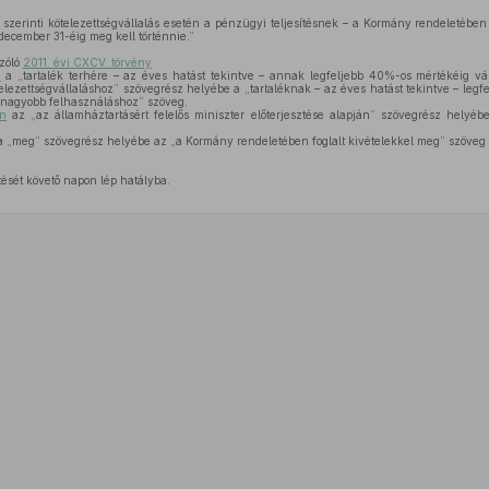
szerinti kötelezettségvállalás esetén a pénzügyi teljesítésnek – a Kormány rendeletében
december 31-éig meg kell történnie.”
szóló
2011. évi CXCV. törvény
n
a „tartalék terhére – az éves hatást tekintve – annak legfeljebb 40%-os mértékéig váll
lezettségvállaláshoz” szövegrész helyébe a „tartaléknak – az éves hatást tekintve – leg
l nagyobb felhasználáshoz” szöveg,
en
az „az államháztartásért felelős miniszter előterjesztése alapján” szövegrész helyé
 „meg” szövegrész helyébe az „a Kormány rendeletében foglalt kivételekkel meg” szöveg
tését követő napon lép hatályba.