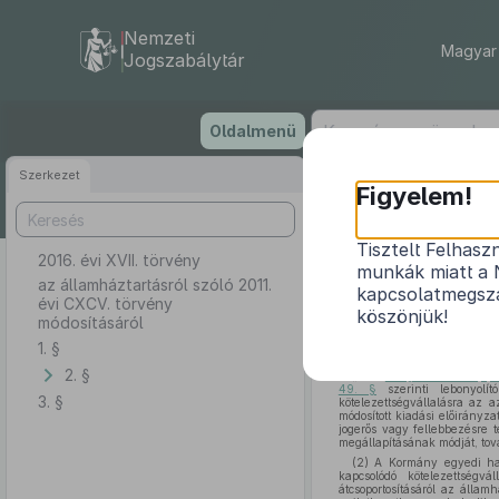
Nemzeti
Magyar 
Jogszabálytár
Ugrás
Oldalmenü
a
tartalomra
Szerkezet
Figyelem!
Tisztelt Felhasz
2016. évi XVII. törvény
az álla
munkák miatt a 
az államháztartásról szóló 2011.
kapcsolatmegsza
évi CXCV. törvény
köszönjük!
módosításáról
1. §
1. §
Az államháztartásról s
2. §
„(1) A
32. §-ban és az (5)
49. §
szerinti lebonyolí
3. §
kötelezettségvállalásra az a
módosított kiadási előirányz
jogerős vagy fellebbezésre t
megállapításának módját, tová
(2) A Kormány egyedi hat
kapcsolódó kötelezettségv
átcsoportosításáról az állam