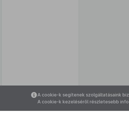
Az oldalmenübe visszatéréshez
A cookie-k segítenek szolgáltatásaink bi
használhatja az
ALT + S
billentyűket.
A cookie-k kezeléséről részletesebb inf