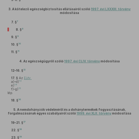
3.
A kötelező egészségbiztosítás ellátásairól szóló
1997. évi LXXXIII. törvény
módosítása
7
7. §
8
8. §
9
9. §
10
10. §
11
11. §
4.
Az egészségügyről szóló
1997. évi CLIV. törvény
módosítása
12
12–16. §
17. §
Az
Eütv.
13
a)–d)
14
e)
15
f)–g)
lép.
16
18. §
5.
A nemdohányzók védelméről és a dohánytermékek fogyasztásának,
forgalmazásának egyes szabályairól szóló
1999. évi XLII. törvény
módosítása
17
19–21. §
18
22. §
19
23. §