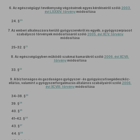
6.
Az egészségügyi tevékenység végzésének egyes kérdéseiről szóló
2003.
évi LXXXIV. törvény
módosítása
20
24. §
7.
Az emberi alkalmazásra kerülő gyógyszerekről és egyéb, a gyógyszerpiacot
szabályozó törvények módosításáról szóló
2005. évi XCV. törvény
módosítása
21
25–32. §
8.
Az egészségügyben működő szakmai kamarákról szóló
2006. évi XCVII.
törvény
módosítása
22
33. §
9.
A biztonságos és gazdaságos gyógyszer- és gyógyászatisegédeszköz-
ellátás, valamint a gyógyszerforgalmazás általános szabályairól szóló
2006.
évi XCVIII. törvény
módosítása
23
34–38. §
24
39. §
25
40. §
26
41–42. §
27
43. §
28
44. §