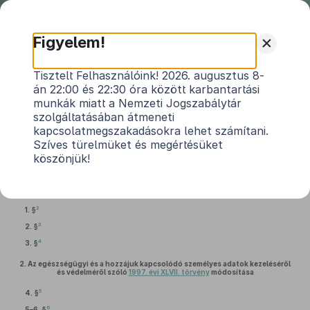
Nemzeti
Jogszabálytár
+
Figyelem!
2016. évi CLXXII. törvény
Tisztelt Felhasználóink! 2026. augusztus 8-
án 22:00 és 22:30 óra között karbantartási
az egyes egészségügyi és egészségbiztosítási
munkák miatt a Nemzeti Jogszabálytár
1
tárgyú törvények módosításáról
szolgáltatásában átmeneti
kapcsolatmegszakadásokra lehet számítani.
Hatályos: 2017. 09. 02. – 2017. 12. 11.
Szíves türelmüket és megértésüket
köszönjük!
1.
Az egészségügyi hatósági és igazgatási tevékenységről szóló
1991. évi XI.
törvény
módosítása
2
1. §
3
2. §
4
3. §
2.
Az egészségügyi és a hozzájuk kapcsolódó személyes adatok kezeléséről
és védelméről szóló
1997. évi XLVII. törvény
módosítása
5
4. §
6
5–6. §