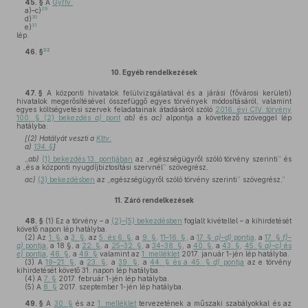
45. §
A
Gyftv.
29
a)–c)
30
d)
31
e)
lép.
32
46. §
10.
Egyéb rendelkezések
47. §
A központi hivatalok felülvizsgálatával és a járási (fővárosi kerületi)
hivatalok megerősítésével összefüggő egyes törvények módosításáról, valamint
egyes költségvetési szervek feladatainak átadásáról szóló
2016. évi CIV. törvény
100. § (2) bekezdés
a)
pont
ab)
és
ac)
alpontja a következő szöveggel lép
hatályba:
[(2) Hatályát veszti a
Kttv.
a)
134. §
]
„
ab)
(1) bekezdés 13. pontjában
az „egészségügyről szóló törvény szerinti” és
a „és a központi nyugdíjbiztosítási szervnél” szövegrész,
ac)
(3) bekezdésben
az „egészségügyről szóló törvény szerinti” szövegrész,”
11.
Záró rendelkezések
48. §
(1)
Ez a törvény – a
(2)–(5) bekezdésben
foglalt kivétellel – a kihirdetését
követő napon lép hatályba.
(2)
Az
1. §
, a
3. §
, az
5. és 6. §
, a
9. §
,
11–16. §
, a
17. §
a)–d)
pontja
, a
17. §
f)–
g)
pontja
, a 18 §, a
22. §
, a
25–32. §
, a
34–38. §
, a
40. §
, a
43. §
,
45. §
a)–c)
és
e)
pontja
,
46. §
, a
49. §
valamint az
1. melléklet
2017. január 1-jén lép hatályba.
(3)
A
19–21. §
, a
23. §
, a
39. §
, a
44. § és a 45. §
d)
pontja
az e törvény
kihirdetését követő 31. napon lép hatályba.
(4)
A
7. §
2017. február 1-jén lép hatályba.
(5)
A
8. §
2017. szeptember 1-jén lép hatályba.
49. §
A
30. §
és az
1. melléklet
tervezetének a műszaki szabályokkal és az