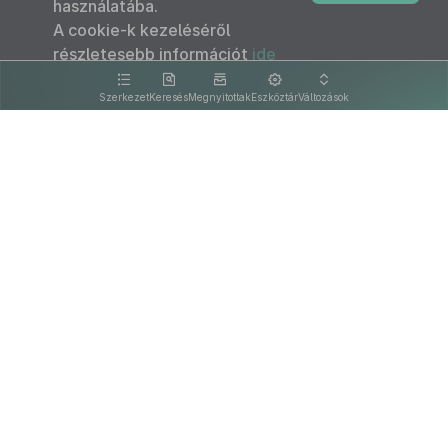
használatába.
A cookie-k kezeléséről
részletesebb információt
ide
kattintva olvashat.
Szerkezet
Keresés
Megnyitottak
Eszköztár
Változások
Kapcsolat
Felhasználási feltételek
PDF