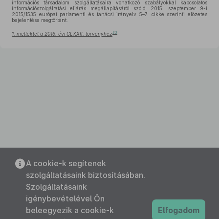
információs társadalom szolgáltatásaira vonatkozó szabályokkal kapcsolatos
információszolgáltatási eljárás megállapításáról szóló, 2015. szeptember 9-i
2015/1535 európai parlamenti és tanácsi irányelv 5–7. cikke szerinti előzetes
bejelentése megtörtént.
33
1. melléklet a 2016. évi CLXXII. törvényhez
A cookie-k segítenek
szolgáltatásaink biztosításában.
Szolgáltatásaink
igénybevételével Ön
beleegyezik a cookie-k
Elfogadom