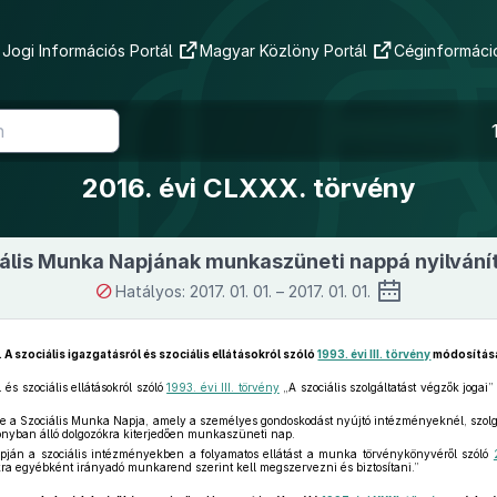
Jogi Információs Portál
Magyar Közlöny Portál
Céginformáció
2016. évi CLXXX. törvény
iális Munka Napjának munkaszüneti nappá nyilvání
Hatályos: 2017. 01. 01. – 2017. 01. 01.
.
A szociális igazgatásról és szociális ellátásokról szóló
1993. évi III. törvény
módosítás
 és szociális ellátásokról szóló
1993. évi III. törvény
„A szociális szolgáltatást végzők jogai
e a Szociális Munka Napja, amely a személyes gondoskodást nyújtó intézményeknél, szo
onyban álló dolgozókra kiterjedően munkaszüneti nap.
pján a szociális intézményekben a folyamatos ellátást a munka törvénykönyvéről szóló
ra egyébként irányadó munkarend szerint kell megszervezni és biztosítani.”