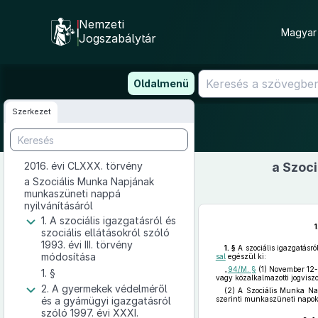
Nemzeti
Magyar 
Jogszabálytár
Ugrás
Oldalmenü
a
tartalomra
Szerkezet
2016. évi CLXXX. törvény
a Szoc
a Szociális Munka Napjának
munkaszüneti nappá
nyilvánításáról
1. A szociális igazgatásról és
1
szociális ellátásokról szóló
1993. évi III. törvény
1. §
A szociális igazgatásról
módosítása
sal
egészül ki:
„
94/M. §
(1) November 12-
1. §
vagy közalkalmazotti jogvisz
2. A gyermekek védelméről
(2) A Szociális Munka Na
és a gyámügyi igazgatásról
szerinti munkaszüneti napok
szóló 1997. évi XXXI.