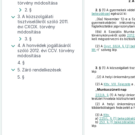
2.
A
törvény módosítása
2. §
2. §
(1)
A gyermekek védelm
bekezdéssel
egészül ki:
3. A közszolgálati
„(6a) November 12-e a Szo
tisztviselőkről szóló 2011.
gyermekvédelmi intézménye
évi CXCIX. törvény
foglalkoztatási jogviszonyba
módosítása
(6b) A Szociális Munka
törvénykönyvéről szóló
2012.
3. §
kell megszervezni és biztosít
4. A honvédek jogállásáról
(2)
A
Gyvt. 66/A. § (2) b
szóló 2012. évi CCV. törvény
Mt.
-t” szöveg lép.
módosítása
4. §
3. §
(1)
A közszolgálati tisz
5. Záró rendelkezések
lép:
5. §
„(2) A helyi önkormányzat
(2)
A
Kttv. VIII. Fejezete
a 
„Munkaszüneti nap
232/A. §
(1) A helyi önko
testület hivatala köztisztvis
(2) A helyi önkormányz
többletköltségek fedezetét a 
(3)
A
Kttv.
a)
225/L. § (1) bekezdésé
b)
253. § (1) bekezdésébe
lép.