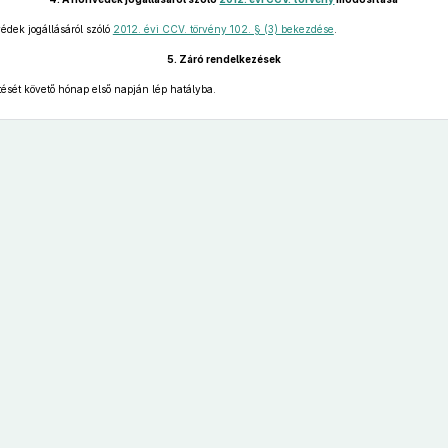
édek jogállásáról szóló
2012. évi CCV. törvény 102. § (3) bekezdése
.
5.
Záró rendelkezések
tését követő hónap első napján lép hatályba.