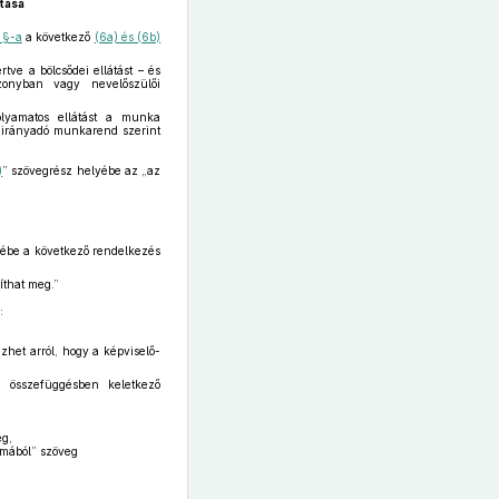
tása
. §-a
a következő
(6a) és (6b)
ve a bölcsődei ellátást – és
szonyban vagy nevelőszülői
olyamatos ellátást a munka
 irányadó munkarend szerint
)
” szövegrész helyébe az „az
ébe a következő rendelkezés
íthat meg.”
:
ezhet arról, hogy a képviselő-
 összefüggésben keletkező
eg,
lmából” szöveg