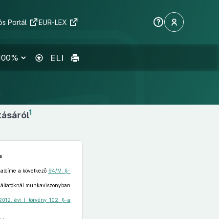
s Portál
EUR-LEX
ELI
1
tásáról
a
” alcíme a következő
94/M. §-
lgáltatóknál munkaviszonyban
2012. évi I. törvény 102. §-a