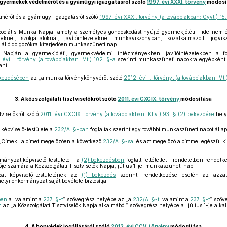
 gyermekek védelméről és a gyámügyi igazgatásról szóló
1997. évi XXXI. törvény
módosí
éről és a gyámügyi igazgatásról szóló
1997. évi XXXI. törvény (a továbbiakban: Gyvt.) 15
ciális Munka Napja, amely a személyes gondoskodást nyújtó gyermekjóléti – ide nem ért
knél, szolgáltatóknál, javítóintézeteknél munkaviszonyban, közalkalmazotti jogvi
n álló dolgozókra kiterjedően munkaszüneti nap.
 Napján a gyermekjóléti, gyermekvédelmi intézményekben, javítóintézetekben a f
 évi I. törvény (a továbbiakban: Mt.) 102. §-a
szerinti munkaszüneti napokra egyébként
ani.”
ekezdésében
az „a munka törvénykönyvéről szóló
2012. évi I. törvényt (a továbbiakban: Mt.
3.
A közszolgálati tisztviselőkről szóló
2011. évi CXCIX. törvény
módosítása
tviselőkről szóló
2011. évi CXCIX. törvény (a továbbiakban: Kttv.) 93. § (2) bekezdése
hely
 képviselő-testülete a
232/A. §-ban
foglaltak szerint egy további munkaszüneti napot állap
„Címek” alcímet megelőzően a következő
232/A. §-sal
és azt megelőző alcímmel egészül ki
rmányzat képviselő-testülete – a
(2) bekezdésben
foglalt feltétellel – rendeletben rendelk
elője számára a Közszolgálati Tisztviselők Napja, július 1-je, munkaszüneti nap.
at képviselő-testületének az
(1) bekezdés
szerinti rendelkezése esetén az azzal
helyi önkormányzat saját bevétele biztosítja.”
ben
a „valamint a
237. §-t
” szövegrész helyébe az „a
232/A. §-t
, valamint a
237. §-t
” szöv
n
az „a Közszolgálati Tisztviselők Napja alkalmából” szövegrész helyébe a „július 1-je alka
4.
A honvédek jogállásáról szóló
2012. évi CCV. törvény
módosítása