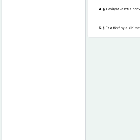
4. §
Hatályát veszti a honv
5. §
Ez a törvény a kihirde