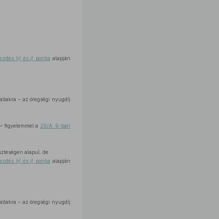
ekezdés
h)
és
i)
pontja
alapján
altakra – az öregségi nyugdíj
e – figyelemmel a
26/A. §-ban
szteségen alapul, de
ekezdés
h)
és
i)
pontja
alapján
altakra – az öregségi nyugdíj