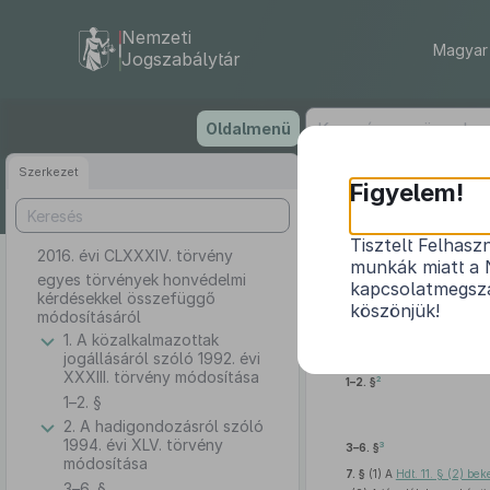
Nemzeti
Magyar 
Jogszabálytár
Ugrás
Oldalmenü
a
tartalomra
Szerkezet
Figyelem!
Tisztelt Felhasz
2016. évi CLXXXIV. törvény
egyes tö
munkák miatt a 
egyes törvények honvédelmi
kapcsolatmegsza
kérdésekkel összefüggő
köszönjük!
módosításáról
1. A közalkalmazottak
jogállásáról szóló 1992. évi
XXXIII. törvény módosítása
2
1–2. §
1–2. §
2. A hadigondozásról szóló
1994. évi XLV. törvény
3
3–6. §
módosítása
7. §
(1)
A
Hdt. 11. § (2) be
3–6. §