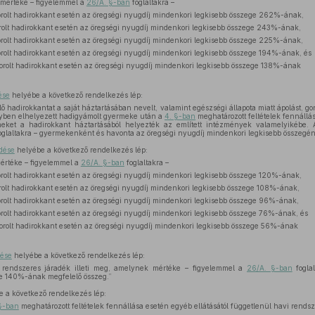
 mértéke – figyelemmel a
26/A. §-ban
foglaltakra –
sorolt hadirokkant esetén az öregségi nyugdíj mindenkori legkisebb összege 262%-ának,
sorolt hadirokkant esetén az öregségi nyugdíj mindenkori legkisebb összege 243%-ának,
sorolt hadirokkant esetén az öregségi nyugdíj mindenkori legkisebb összege 225%-ának,
orolt hadirokkant esetén az öregségi nyugdíj mindenkori legkisebb összege 194%-ának, és
sorolt hadirokkant esetén az öregségi nyugdíj mindenkori legkisebb összege 138%-ának
ése
helyébe a következő rendelkezés lép:
ő hadirokkantat a saját háztartásában nevelt, valamint egészségi állapota miatt ápolást, 
nyben elhelyezett hadigyámolt gyermeke után a
4. §-ban
meghatározott feltételek fennállása
eket a hadirokkant háztartásából helyezték az említett intézmények valamelyikébe. 
oglaltakra – gyermekenként és havonta az öregségi nyugdíj mindenkori legkisebb összegé
zdése
helyébe a következő rendelkezés lép:
mértéke – figyelemmel a
26/A. §-ban
foglaltakra –
sorolt hadirokkant esetén az öregségi nyugdíj mindenkori legkisebb összege 120%-ának,
orolt hadirokkant esetén az öregségi nyugdíj mindenkori legkisebb összege 108%-ának,
sorolt hadirokkant esetén az öregségi nyugdíj mindenkori legkisebb összege 96%-ának,
orolt hadirokkant esetén az öregségi nyugdíj mindenkori legkisebb összege 76%-ának, és
sorolt hadirokkant esetén az öregségi nyugdíj mindenkori legkisebb összege 56%-ának
dése
helyébe a következő rendelkezés lép:
 rendszeres járadék illeti meg, amelynek mértéke – figyelemmel a
26/A. §-ban
foglal
e 140%-ának megfelelő összeg.”
 a következő rendelkezés lép:
§-ban
meghatározott feltételek fennállása esetén egyéb ellátásától függetlenül havi rendsze