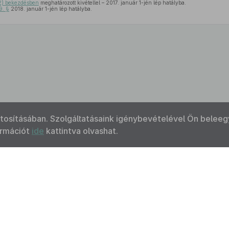
2) bekezdésben
meghatározott kivétellel – 2017. január 1-jén lép hatályba.
9. §
2018. január 1-jén lép hatályba.
ztosításában. Szolgáltatásaink igénybevételével Ön beleeg
ormációt
ide
kattintva olvashat.
Kapcsolat
Felhasználási feltételek
Akadálymentesítési 