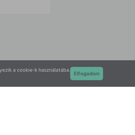
yezik a cookie-k használatába.
Elfogadom
PDF
nyilatkozat
Adatkezelési tájékoztató