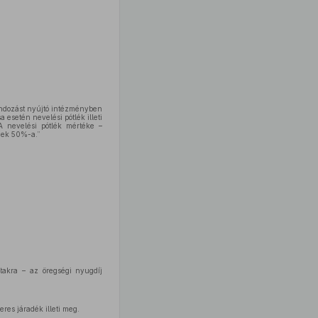
gondozást nyújtó intézményben
 esetén nevelési pótlék illeti
A nevelési pótlék mértéke –
nek 50%-a.”
takra – az öregségi nyugdíj
res járadék illeti meg.