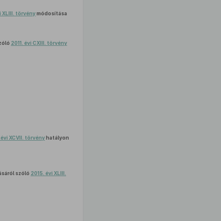
i XLIII. törvény
módosítása
zóló
2011. évi CXIII. törvény
 évi XCVII. törvény
hatályon
ásáról szóló
2015. évi XLIII.