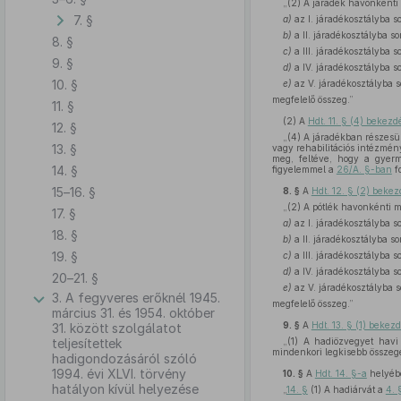
„(2) A járadék havonkénti
7. §
a)
az I. járadékosztályba 
b)
a II. járadékosztályba 
8. §
c)
a III. járadékosztályba 
9. §
d)
a IV. járadékosztályba s
10. §
e)
az V. járadékosztályba 
megfelelő összeg.”
11. §
(2)
A
Hdt. 11. § (4) bekezd
12. §
„(4) A járadékban részesül
13. §
vagy rehabilitációs intézmé
meg, feltéve, hogy a gyerm
14. §
figyelemmel a
26/A. §-ban
f
15–16. §
8. §
A
Hdt. 12. § (2) beke
„(2) A pótlék havonkénti 
17. §
a)
az I. járadékosztályba 
18. §
b)
a II. járadékosztályba s
19. §
c)
a III. járadékosztályba 
d)
a IV. járadékosztályba s
20–21. §
e)
az V. járadékosztályba 
3. A fegyveres erőknél 1945.
megfelelő összeg.”
március 31. és 1954. október
9. §
A
Hdt. 13. § (1) bekez
31. között szolgálatot
teljesítettek
„(1) A hadiözvegyet havi
mindenkori legkisebb összeg
hadigondozásáról szóló
1994. évi XLVI. törvény
10. §
A
Hdt. 14. §-a
helyébe
hatályon kívül helyezése
„
14. §
(1) A hadiárvát a
4. 