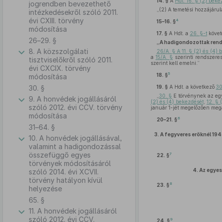
14. §
A
Hdt. 16. § (2) bek
jogrendben bevezethető
„(2) A temetési hozzájáru
intézkedésekről szóló 2011.
évi CXIII. törvény
4
15–16. §
módosítása
17. §
A Hdt. a
26. §-t
követ
26–29. §
„A hadigondozottak rends
8. A közszolgálati
26/A. § A 11. § (2) és (4)
a
15/A. §
szerinti rendszeres
tisztviselőkről szóló 2011.
szerint kell emelni.”
évi CXCIX. törvény
5
18. §
módosítása
30. §
19. §
A Hdt. a következő
30
„
30. §
E törvénynek az egy
9. A honvédek jogállásáról
(2) és (4) bekezdését
,
12. § 
szóló 2012. évi CCV. törvény
január 1-jét megelőzően megál
módosítása
6
20–21. §
31–64. §
3.
A fegyveres erőknél 194
10. A honvédek jogállásával,
valamint a hadigondozással
összefüggő egyes
7
22. §
törvények módosításáról
4.
Az egyes
szóló 2014. évi XCVII.
törvény hatályon kívül
8
23. §
helyezése
65. §
11. A honvédek jogállásáról
szóló 2012. évi CCV.
9
24. §