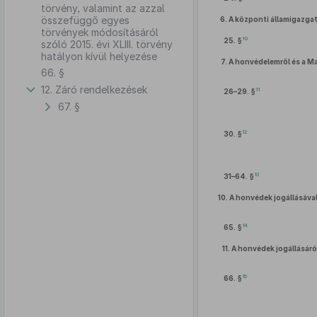
törvény, valamint az azzal
összefüggő egyes
6.
A központi államigazgatá
törvények módosításáról
10
25. §
szóló 2015. évi XLIII. törvény
hatályon kívül helyezése
7.
A honvédelemről és a M
66. §
12. Záró rendelkezések
11
26–29. §
67. §
12
30. §
13
31–64. §
10.
A honvédek jogállásáva
14
65. §
11.
A honvédek jogállásáró
15
66. §