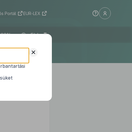
s Portál
EUR-LEX
ELI
+
rbantartási
1
sításáról
ésüket