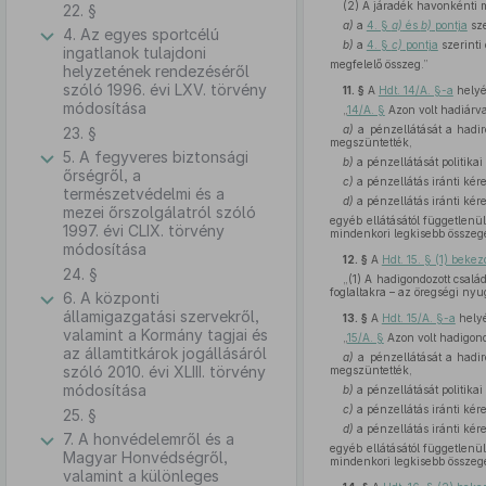
(2) A járadék havonkénti 
22. §
a)
a
4. §
a)
és
b)
pontja
sze
4. Az egyes sportcélú
b)
a
4. §
c)
pontja
szerinti
ingatlanok tulajdoni
megfelelő összeg.”
helyzetének rendezéséről
szóló 1996. évi LXV. törvény
11. §
A
Hdt. 14/A. §-a
helyé
módosítása
„
14/A. §
Azon volt hadiárva
a)
a pénzellátását a hadir
23. §
megszüntették,
5. A fegyveres biztonsági
b)
a pénzellátását politika
őrségről, a
c)
a pénzellátás iránti kérel
természetvédelmi és a
d)
a pénzellátás iránti kérel
mezei őrszolgálatról szóló
egyéb ellátásától független
1997. évi CLIX. törvény
mindenkori legkisebb összeg
módosítása
12. §
A
Hdt. 15. § (1) beke
24. §
„(1) A hadigondozott csalá
foglaltakra – az öregségi ny
6. A központi
államigazgatási szervekről,
13. §
A
Hdt. 15/A. §-a
helyé
valamint a Kormány tagjai és
„
15/A. §
Azon volt hadigond
az államtitkárok jogállásáról
a)
a pénzellátását a hadir
szóló 2010. évi XLIII. törvény
megszüntették,
módosítása
b)
a pénzellátását politika
c)
a pénzellátás iránti kérel
25. §
d)
a pénzellátás iránti kérel
7. A honvédelemről és a
egyéb ellátásától független
Magyar Honvédségről,
mindenkori legkisebb összeg
valamint a különleges