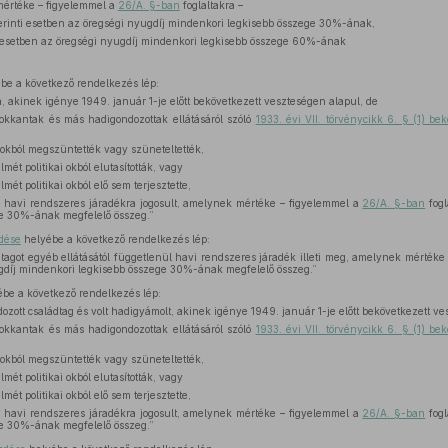
mértéke – figyelemmel a
26/A. §-ban
foglaltakra –
rinti esetben az öregségi nyugdíj mindenkori legkisebb összege 30%-ának,
 esetben az öregségi nyugdíj mindenkori legkisebb összege 60%-ának
be a következő rendelkezés lép:
, akinek igénye 1949. január 1-je előtt bekövetkezett veszteségen alapul, de
okkantak és más hadigondozottak ellátásáról szóló
1933. évi VII. törvénycikk 6. § (1) b
i okból megszüntették vagy szüneteltették,
mét politikai okból elutasították, vagy
mét politikai okból elő sem terjesztette,
ül havi rendszeres járadékra jogosult, amelynek mértéke – figyelemmel a
26/A. §-ban
fogl
e 30%-ának megfelelő összeg.”
zdése
helyébe a következő rendelkezés lép:
dtagot egyéb ellátásától függetlenül havi rendszeres járadék illeti meg, amelynek mérték
ugdíj mindenkori legkisebb összege 30%-ának megfelelő összeg.”
be a következő rendelkezés lép:
ozott családtag és volt hadigyámolt, akinek igénye 1949. január 1-je előtt bekövetkezett ve
okkantak és más hadigondozottak ellátásáról szóló
1933. évi VII. törvénycikk 6. § (1) b
i okból megszüntették vagy szüneteltették,
mét politikai okból elutasították, vagy
mét politikai okból elő sem terjesztette,
ül havi rendszeres járadékra jogosult, amelynek mértéke – figyelemmel a
26/A. §-ban
fogl
e 30%-ának megfelelő összeg.”