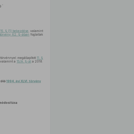
g.”
a
15. § (1) bekezdése
, valamint
 törvény 62. §-ában
foglaltak
törvénnyel megállapított
11. §
 valamint a
15/A. §-át
a 2018.
szóló
1994. évi XLVI. törvény
módosítása