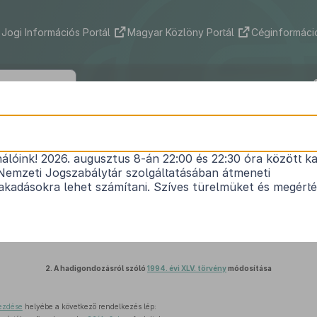
Jogi Információs Portál
Magyar Közlöny Portál
Céginformáció
2016. évi CLXXXIV. törvény
nálóink! 2026. augusztus 8-án 22:00 és 22:30 óra között ka
rvények honvédelmi kérdésekkel összefüggő módo
Nemzeti Jogszabálytár szolgáltatásában átmeneti
Hatályos: 2018. 01. 01. – 2018. 01. 01.
kadásokra lehet számítani. Szíves türelmüket és megért
1.
A közalkalmazottak jogállásáról szóló
1992. évi XXXIII. törvény
módosítása
2.
A hadigondozásról szóló
1994. évi XLV. törvény
módosítása
kezdése
helyébe a következő rendelkezés lép: