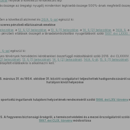
ezdése
helyébe a következő rendelkezés lép:
lás összege az öregségi nyugdíj mindenkori legkisebb összege 500%-ának megfelelő össze
ően a következő alcímmel és
26/A. §-sal
egészül ki:
zeres pénzbeli ellátásainak emelése
 bekezdése
, a
12. § (2) bekezdése
, a
13. § (1) bekezdése
, a
14. § (2) bekezdése
, a
14/A. §
, 
 pénzbeli ellátások összegét a társadalombiztosítási nyugellátásról szóló
1997. évi LXXXI.
. §-sal
egészül ki:
es törvények honvédelmi kérdésekkel összefüggő módosításáról szóló 2016. évi CLXXXIV. 
(2) bekezdését
,
13. § (1) bekezdését
,
14. § (2) bekezdését
,
14/A. §-át
,
15. § (1) bekezdését
,
lapított ellátásokra is alkalmazni kell.”
5. március 31. és 1954. október 31. között szolgálatot teljesítettek hadigondozásáról 
hatályon kívül helyezése
 sportcélú ingatlanok tulajdoni helyzetének rendezéséről szóló
1996. évi LXV. törvény
5.
A fegyveres biztonsági őrségről, a természetvédelmi és a mezei őrszolgálatról szóló
1997. évi CLIX. törvény
módosítása