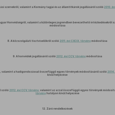
si szervekről, valamint a Kormány tagjai és az államtitkárok jogállásáról szóló
2010. év
agyar Honvédségről, valamint a különleges jogrendben bevezethető intézkedésekről s
módosítása
8.
A közszolgálati tisztviselőkről szóló
2011. évi CXCIX. törvény
módosítása
9.
A honvédek jogállásáról szóló
2012. évi CCV. törvény
módosítása
l, valamint a hadigondozással összefüggő egyes törvények módosításáról szóló
2014.
kívül helyezése
l szóló
2012. évi CCV. törvény
, valamint az azzal összefüggő egyes törvények módosít
törvény
hatályon kívül helyezése
12.
Záró rendelkezések